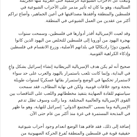
وتبعت كل الأحزاب الشيوعية الرسمية حتى العربية منها الجريمة
الستالينية، وهو ما كان له تأثير مدمر على الأحزاب الشيوعية في
فلسطين والمنطقة وأفقدها مصداقيتها في أعين الجماهير، وأضاع تراكم
أكثر من عقدين من العمل الشيوعي في المنطقة.
وقد لعبت الإمبريالية أقذر أدوارها في فلسطين، وسمحت سنوات
بهجرة اليهود من أوروبا إلى فلسطين للتخلص من اليهود الذين كانوا
يلعبون دورًا راديكاليًا في بلدانهم الأصلية، وزرع الانقسام في فلسطين
وإذكاء الكراهية القومية.
صحيح أنه لم يكن هدف الإمبريالية البريطانية إنشاء إسرائيل بشكل واعٍ
في البداية، وإنما كانت تلعب باستمرار باليهود والعرب على حد سواء
لاستمرار تحكمها في الوضع واستمرار بقائها عسكريًا لسنوات طويلة
بحجة وجود خلافات قومية. ولكن في نهاية المطاف، فقد سمحت
سياستهم للقادة الصهاينة بتنفيذ مخططاتهم واللعب على التناقضات بين
القوى الإمبريالية والعالمية المختلفة. وما زالت وسوف تظل تدعم
الإمبريالية وما يسمى “المجتمع الدولي” إسرائيل للنهاية، وهو ما ظهر
في المذبحة المستمرة في غزة منذ أكثر من عام حتى الآن.
إضافة إلى ذلك، فقد فاقم هذا الوضع انعدام وجود أحزاب شيوعية
حقيقية قوية في فلسطين والمنطقة تُفرغ الحركة الصهيونية من