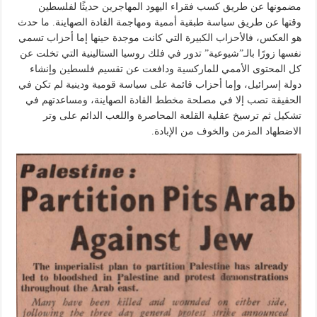
مضمونها عن طريق كسب فقراء اليهود المهاجرين حديثًا لفلسطين
وقتها عن طريق سياسة طبقية أممية ومهاجمة القادة الصهاينة. ما حدث
هو العكس، فالأحزاب الكبيرة التي كانت موجدة حينها إما أحزاب تسمي
نفسها زورًا بالـ”شيوعية” تدور في فلك روسيا الستالينية التي تخلت عن
كل المحتوى الأممي للماركسية ودافعت عن تقسيم فلسطين وإنشاء
دولة إسرائيل، وإما أحزاب قائمة على سياسة قومية ودينية لم تكن في
الحقيقة تصب إلا في مصلحة مخطط القادة الصهاينة، ومساعدتهم في
تشكيل ثم ترسيخ عقلية القلعة المحاصرة واللعب الدائم على وتر
الاضطهاد المزمن والخوف من الإبادة.