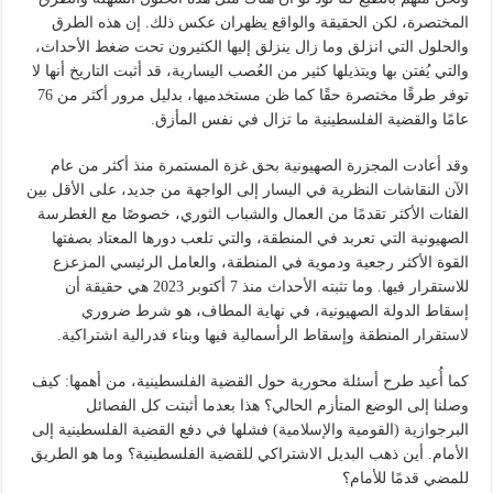
المختصرة، لكن الحقيقة والواقع يظهران عكس ذلك. إن هذه الطرق
والحلول التي انزلق وما زال ينزلق إليها الكثيرون تحت ضغط الأحداث،
والتي يُفتن بها ويتذيلها كثير من العُصب اليسارية، قد أثبت التاريخ أنها لا
توفر طرقًا مختصرة حقًا كما ظن مستخدميها، بدليل مرور أكثر من 76
عامًا والقضية الفلسطينية ما تزال في نفس المأزق.
وقد أعادت المجزرة الصهيونية بحق غزة المستمرة منذ أكثر من عام
الآن النقاشات النظرية في اليسار إلى الواجهة من جديد، على الأقل بين
الفئات الأكثر تقدمًا من العمال والشباب الثوري، خصوصًا مع الغطرسة
الصهيونية التي تعربد في المنطقة، والتي تلعب دورها المعتاد بصفتها
القوة الأكثر رجعية ودموية في المنطقة، والعامل الرئيسي المزعزع
للاستقرار فيها. وما تثبته الأحداث منذ 7 أكتوبر 2023 هي حقيقة أن
إسقاط الدولة الصهيونية، في نهاية المطاف، هو شرط ضروري
لاستقرار المنطقة وإسقاط الرأسمالية فيها وبناء فدرالية اشتراكية.
كما أُعيد طرح أسئلة محورية حول القضية الفلسطينية، من أهمها: كيف
وصلنا إلى الوضع المتأزم الحالي؟ هذا بعدما أثبتت كل الفصائل
البرجوازية (القومية والإسلامية) فشلها في دفع القضية الفلسطينية إلى
الأمام. أين ذهب البديل الاشتراكي للقضية الفلسطينية؟ وما هو الطريق
للمضي قدمًا للأمام؟