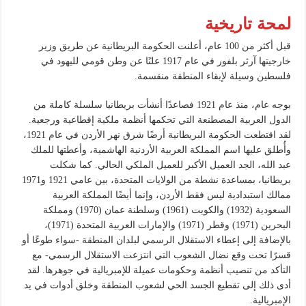
لمحة تاريخية
قبل أكثر من 100 عام، أعلنت الحكومة البريطانية عن طريق وزير
خارجيتها آرثر بلفور في عام 1917 علنًا عن وطن قومي لليهود في
فلسطين وسيلة لإبقاء المنطقة منقسمة.
بوجه عام، منذ عام 1921 فصاعدًا أنشأت بريطانيا سلسلة كاملة من
الدول العربية المصطنعة التي تحكمها أنظمة ملكية إقطاعية ورجعية.
لقد اقتطعت الحكومة البريطانية أرضًا شرق نهر الأردن في عام 1921،
وأُطلق عليها اسم المملكة العربية الأردنية الهاشمية، وأعطتها للملك
عبد الله، الجد العميل الأكبر للعميل الملكي الحالي. كما شكلت
بريطانيا، بمساعدة نشطة من الولايات المتحدة، بين عامي 1921 و1971
ممالك استبدادية ليس فقط الأردن، وإنما أيضًا المملكة العربية
السعودية (1932) والكويت (1961) وسلطنة عمان (1970) ومملكة
البحرين (1971) وقطر (1971) والإمارات العربية المتحدة (1971)،
بالإضافة إلى إعطاء الاستقلال الرسمي لبلدان المنطقة -سواء طوعًا أو
قسرًا تحت وقع نضال الشعوب التي انتزعت الاستقلال الرسمي- مع
التأكد من تنصيب أنظمة وحكومات عميلة للإمبريالية في جوهرها. لقد
أدى ذلك إلى تقطيع الجسد الحي لشعوب المنطقة وخلق أدوات في يد
الإمبريالية.