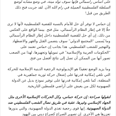
على أساس رأسمالي فإنها سوف تولد ميتة، في وضع مشابه لوضع
السلطة الفلسطينية العميلة في رام الله الآن.
لقد جربت
فتح
ذلك
الطريق من قبل!
إن
حماس
لا توفر أي حل للأمام بالنسبة للقضية الفلسطينية لأنها لا ترى
حلًا إلا في إطار النظام الرأسمالي، مثل
فتح
. بينما الواقع على العكس
من ذلك، إن أي حل للقضية الفلسطينية داخل إطار النظام الرأسمالي
وما يُسمى “المجتمع الدولي” سوف يتضمن القتل والقهر والاضطهاد
والتهجير للشعب الفلسطيني. هذا بجانب إن
حماس
تعتمد على
“الحكومات العربية والإسلامية” في تمويلها وتجهيزها، لهذا من الصعب
تصور أنها من الممكن أن تصل إلى نتائج أفضل من
فتح
.
وما يزيد الوضع تعقيدًا هو الإيديولوجية الرجعية الدينية الإسلامية للحركة
التي تلغي إمكانية قدرتها على إشعال حركة ثورية جماهيرية في
المنطقة، كما تلغي إمكانية قدرتها على توفير نموذج بديل عن الدولة
الصهيونية لكل من يعيش على أراضي فلسطين التاريخية.
لنقولها صراحة: إن حركة حماس، وكل الحركات الإسلامية الأخرى مثل
الجهاد الإسلامي وغيرها، عقبة في طريق نضال الشعب الفلسطيني ضد
الدولة الصهيونية.
إنها قوى رجعية تغذي الدولة الصهيونية، والتي بدورها
تعززها هي الأخرى. إن تصوير الصراع كصراع ديني بين اليهود