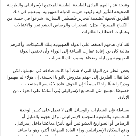
ونتيجة عدم الفهم المادي للطبيعة الطبقية للمجتمع الإسرائيلي والطريقة
الصحيحة للتأثير فيه وكيفية هزيمة الدولة الصهيونية، وتبعتهم في ذلك
الطريق
الجبهة الشعبية لتحرير فلسطين
اليسارية، شرعوا في حملة من
“الكفاح المسلح”، مثل: التفجيرات والرصاص العشوائيين والاغتيالات
وعمليات اختطاف الطائرات.
لقد كان هدفهم الضغط على الدولة الصهيونية بتلك التكتيكات، وأكثرهم
مثالية كان يود إعادة عقارب الساعة إلى الوراء وأن تختفي الدولة
الصهيونية بين ليلة وضحاها بسبب تلك الضربات.
بغض النظر عن النوايا التي لا شك أنها كانت صادقة في مجملها، لكن
كما يُقال: الطريق إلى جهنم مفروش بالنوايا الحسنة. إن هؤلاء لم يفهموا
ويدركوا شيئًا واحدًا بسيطًا: إن الخوف عادة لا يُقسم المجتمعات،
خصوصًا مجتمع مثل المجتمع الإسرائيلي بُنى أساسًا على الخوف من
الإبادة.
ببساطة فإن الشعارات والوسائل التي لا تعمل على كسر الوحدة
المجتمعية والطبقية للمجتمع الإسرائيلي، وكل هجوم بالقنابل أو
الرصاص أو الصواريخ العشوائيين أنتج تأثيرًا معاكسًا داخل إسرائيل،
ودفع السكان الإسرائيليين وراء القادة الصهاينة أكثر، وهو ما ساعد