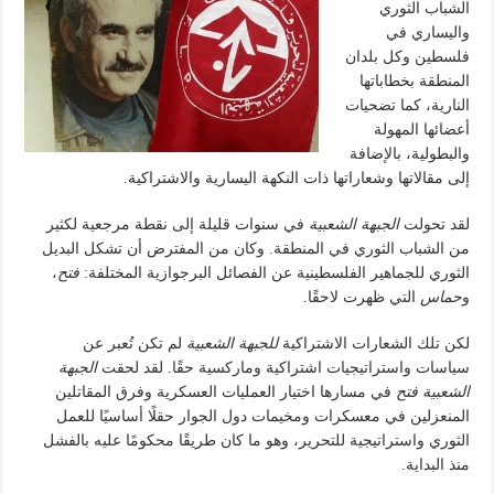
الشباب الثوري
واليساري في
فلسطين وكل بلدان
المنطقة بخطاباتها
النارية، كما تضحيات
أعضائها المهولة
والبطولية، بالإضافة
إلى مقالاتها وشعاراتها ذات النكهة اليسارية والاشتراكية.
لقد تحولت
الجبهة الشعبية
في سنوات قليلة إلى نقطة مرجعية لكثير
من الشباب الثوري في المنطقة. وكان من المفترض أن تشكل البديل
الثوري للجماهير الفلسطينية عن الفصائل البرجوازية المختلفة:
فتح
،
و
حماس
التي ظهرت لاحقًا.
لكن تلك الشعارات الاشتراكية
للجبهة الشعبية
لم تكن تُعبر عن
سياسات واستراتيجيات اشتراكية وماركسية حقًا. لقد لحقت
الجبهة
الشعبية
فتح
في مسارها اختيار العمليات العسكرية وفرق المقاتلين
المنعزلين في معسكرات ومخيمات دول الجوار حقلًا أساسيًا للعمل
الثوري واستراتيجية للتحرير، وهو ما كان طريقًا محكومًا عليه بالفشل
منذ البداية.