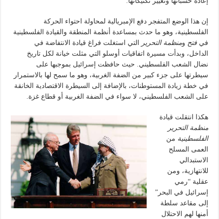
إعادة حسباتها وتغيير تكتيكاتها.
إن هذا الوضع المتفجر دفع الإمبريالية لمحاولة احتواء الحركة
الفلسطينية، وهو ما حدث بمساعدة أنظمة المنطقة والقيادة الفلسطينية
في
فتح
و
منظمة التحرير
التي استغلت فراغ قيادة الانتفاضة في
الداخل، وبدأت مسيرة اتفاقيات أوسلو التي مثلت خيانة لكل تاريخ
نضال الشعب الفلسطيني. حيث حافظت إسرائيل بموجبها على
سيطرتها على جزء كبير من الضفة الغربية، وهو ما سمح لها بالاستمرار
في خطة زيادة المستوطنات، بالإضافة إلى السيطرة الاقتصادية الخانقة
على الشعب الفلسطيني، لا سواء في الضفة الغربية أو قطاع غزة.
هكذا انتقلت قيادة
منظمة التحرير
الفلسطينية
من
العمى المسلح
الاستبدالي
للانتهازية، ومن
عقلية “رمي
إسرائيل في البحر”
إلى مقاعد سلطة
أمنها لهم الاحتلال