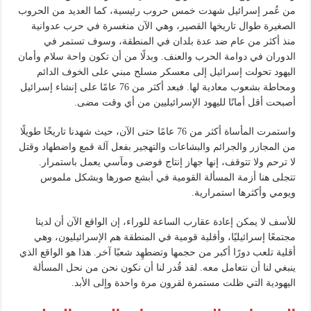
من عُمر إسرائيل شهدت خمس حروب رئيسية، كما العديد من الحروب
الصغيرة طوال تاريخها القصير، وهي الآن منغسرة في حرب عدوانية
منذ أكثر من عام ضد عدة بلدان في المنطقة، وسوف تستمر في
الدوران في دوامة الحرب والعنف. وبدلًا من أن تكون واحة سلام وأمان
اليهود تحولت إسرائيل إلى معسكر مسلح مبني على الخوف الدائم
ومحاطة بشعوب معادية لها. فبعد أكثر من 76 عامًا على إنشاء إسرائيل
أصبحت أقل أمانًا لليهود الإسرائيليين من أي وقت مضى.
واستمرت المأساة أكثر من 76 عامًا حتى الآن، حيث شهدنا تاريخًا طويلًا
من المجازر والجرائم والبشاعات والتهجير بفعل آلة قمع واضطهاد وقتل
لا ترحم ولا تتوقف، إنها جهاز إنتاج فوضى ومآسي يعمل باستمرار.
تتجلى هنا أزمة المسألة القومية في أبشع صورها وبشكل ملموس
ويومي وأكثرها استمرارية.
للأسف لا يمكن إعادة عقارب الساعة للوراء، إن الواقع الآن أن لدينا
مجتمعًا إسرائيليًا، وأقلية قومية في المنطقة هم الإسرائيليون، وهي
أقلية تلعب دورًا أكبر من حجمها وتضطهِد شعبًا آخر. هذا هو الواقع الذي
ينبغي لنا أن نتعامل معه. لقد قُدر لنا أن نكون نحن من نحل المسألة
اليهودية التي ظلت مستمرة لقرون مرة واحدة وإلى الأبد.