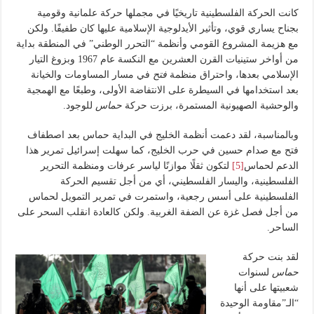
كانت الحركة الفلسطينية تاريخيًا في مجملها حركة علمانية وقومية
بجناح يساري قوي، وتأثير الأيدلوجية الإسلامية عليها كان طفيفًا. ولكن
مع هزيمة المشروع القومي وأنظمة “التحرر الوطني” في المنطقة بداية
من أواخر ستينيات القرن العشرين مع النكسة عام 1967 وبزوغ التيار
الإسلامي بعدها، واحتراق منظمة
فتح
في مسار المساومات والخيانة
بعد استخدامها في السيطرة على الانتفاضة الأولى، وطبعًا مع الهمجية
والوحشية الصهيونية المستمرة، برزت حركة
حماس
للوجود.
وبالمناسبة، لقد دعمت أنظمة الخليج في البداية حماس بعد اصطفاف
فتح مع صدام حسين في حرب الخليج، كما سهلت إسرائيل تمرير هذا
الدعم لحماس
[5]
لتكون ثقلًا موازنًا لياسر عرفات ومنظمة التحرير
الفلسطينية، واليسار الفلسطيني، أي من أجل تقسيم الحركة
الفلسطينية على أسس رجعية، واستمرت في تمرير التمويل لحماس
من أجل فصل غزة عن الضفة الغربية. ولكن كالعادة انقلب السحر على
الساحر.
لقد بنت حركة
حماس
لسنوات
شعبيتها على أنها
“الـ”مقاومة الوحيدة