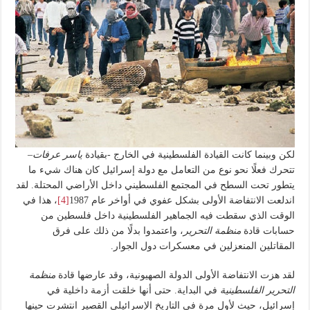
لكن وبينما كانت القيادة الفلسطينية في الخارج -بقيادة
ياسر عرفات
–
تتحرك فعلًا نحو نوع من التعامل مع دولة إسرائيل كان هناك شيء ما
يتطور تحت السطح في المجتمع الفلسطيني داخل الأراضي المحتلة. لقد
اندلعت الانتفاضة الأولى بشكل عفوي في أواخر عام 1987
[4]
، هذا في
الوقت الذي سقطت فيه الجماهير الفلسطينية داخل فلسطين من
حسابات قادة
منظمة التحرير
، واعتمدوا بدلًا من ذلك على فرق
المقاتلين المنعزلين في معسكرات دول الجوار.
لقد هزت الانتفاضة الأولى الدولة الصهيونية، وقد عارضها قادة
منظمة
التحرير الفلسطينية
في البداية. حتى أنها خلقت أزمة داخلية في
إسرائيل، حيث لأول مرة في التاريخ الإسرائيلي القصير انتشرت حينها