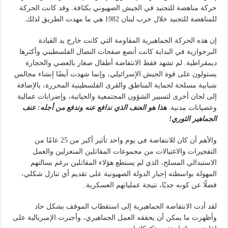
حركة مناهضة للتجنيد في الجيش الصهيوني بكثافة. وقد كانت الحركة
للمناهضة للتجنيد خلال حرب لبنان 1982 هي ما مهدت الطريق لذلك.
إن هذه الحركة الجماهيرية المقاومة التي كانت خارج يد القيادة
البرجوازية في البداية كانت أنصع صفحات النضال الفلسطيني وأكثرها
ديمقراطية. لم تشهد فقط الانتفاضة أطفال صغار بالعصي والحجارة
يستولون على قوة الجيش الإسرائيلي، وإنما شهدت أيضًا إنشاء مجالس
شبابية مسلحة لحماية المناطق والقرى الفلسطينية المحررة، بالإضافة
إلى لجان أخرى لتسيير الشؤون المجتمعية والحياتية، وإضرابات عمالية
وعصيانات مدنية.
هذا هو العنف الذي ندافع عنه وندفع من أجله: عنف
الجماهير الثوري!
والأهم أن كان للانتفاضة في يوم واحد تأثير أكبر من 25 عامًا من
التفجيرات والاغتيالات من مجموعات المقاتلين المنعزلين والعمل
الاستبدالي المسلح، الذي لم يستطع هؤلاء المقاتلين برغم بسالتهم
المهولة بواسطته إجبار الدولة الصهيونية على تقديم أي تنازل شكلي،
فضلًا عن كونه جديًا، نتيجة عملياتهم العسكرية.
لقد أدت الانتفاضة الجماهيرية إلى استقطاب الموقف بشكل حاد
وأظهرت ما يمكن أن يحققه العمل الجماهيري، وأجبرت الإمبريالية على