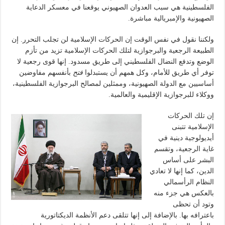
الفلسطينية هي سبب العدوان الصهيوني يوقعنا في معسكر الدعاية
الصهيونية والإمبريالية مباشرة.
ولكننا نقول في نفس الوقت إن الحركات الإسلامية لن تجلب التحرر. إن
الطبيعة الرجعية والبرجوازية لتلك الحركات الإسلامية تزيد من تأزم
الوضع وتدفع النضال الفلسطيني إلى طريق مسدود. إنها قوى رجعية لا
توفر أي طريق للأمام، وكل همهم أن يستبدلوا
فتح
بأنفسهم مفاوضين
أساسيين مع الدولة الصهيونية، وممثلين لمصالح البرجوازية الفلسطينية،
ووكلاء للبرجوازية الإقليمية والعالمية.
إن تلك الحركات
الإسلامية تتبنى
أيديولوجية دينية في
غاية الرجعية، وتقسم
البشر على أساس
الدين، كما إنها لا تعادي
النظام الرأسمالي
بالعكس هي جزء منه
وتود أن تحظى
باعترافه بها. بالإضافة إلى إنها تتلقى دعم الأنظمة الديكتاتورية