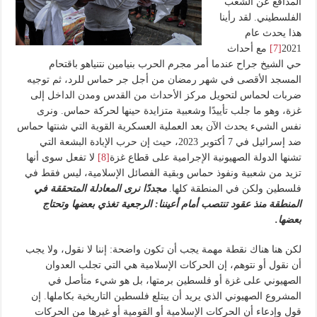
المدافع عن الشعب
الفلسطيني. لقد رأينا
هذا يحدث عام
2021
[7]
مع أحداث
حي الشيخ جراح عندما أمر مجرم الحرب بنيامين نتنياهو باقتحام
المسجد الأقصى في شهر رمضان من أجل جر حماس للرد، ثم توجيه
ضربات لحماس لتحويل مركز الأحداث من القدس ومدن الداخل إلى
غزة، وهو ما جلب تأييدًا وشعبية متزايدة حينها لحركة حماس. ونرى
نفس الشيء يحدث الآن بعد العملية العسكرية القوية التي شنتها حماس
ضد إسرائيل في 7 أكتوبر 2023، حيث إن حرب الإبادة البشعة التي
تشنها الدولة الصهيونية الإجرامية على قطاع غزة
[8]
لا تفعل سوى أنها
تزيد من شعبية ونفوذ حماس وبقية الفصائل الإسلامية، ليس فقط في
فلسطين ولكن في المنطقة كلها.
مجددًا نرى المعادلة المتحققة في
المنطقة منذ عقود تنتصب أمام أعيننا: الرجعية تغذي بعضها وتحتاج
بعضها.
لكن هنا هناك نقطة مهمة يجب أن تكون واضحة: إننا لا نقول، ولا يجب
أن نقول أو نتوهم، إن الحركات الإسلامية هي التي تجلب العدوان
الصهيوني على غزة أو فلسطين برمتها، بل هو شيء متأصل في
المشروع الصهيوني الذي يريد أن يبتلع فلسطين التاريخية بكاملها. إن
قول وإدعاء أن الحركات الإسلامية أو القومية أو غيرها من الحركات