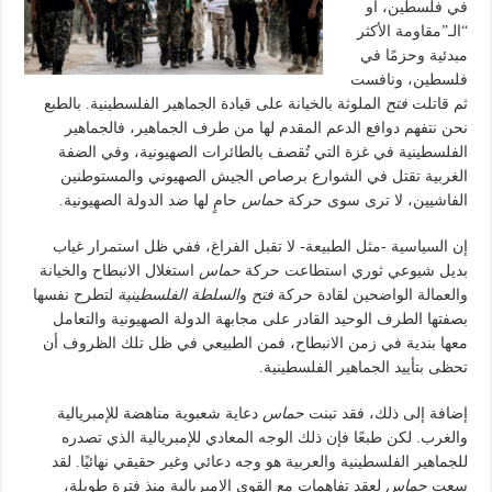
في فلسطين، أو
“الـ”مقاومة الأكثر
مبدئية وحزمًا في
فلسطين، ونافست
ثم قاتلت
فتح
الملوثة بالخيانة على قيادة الجماهير الفلسطينية. بالطبع
نحن نتفهم دوافع الدعم المقدم لها من طرف الجماهير، فالجماهير
الفلسطينية في غزة التي تُقصف بالطائرات الصهيونية، وفي الضفة
الغربية تقتل في الشوارع برصاص الجيش الصهيوني والمستوطنين
الفاشيين، لا ترى سوى حركة
حماس
حامٍ لها ضد الدولة الصهيونية.
إن السياسية -مثل الطبيعة- لا تقبل الفراغ، ففي ظل استمرار غياب
بديل شيوعي ثوري استطاعت حركة
حماس
استغلال الانبطاح والخيانة
والعمالة الواضحين لقادة حركة
فتح
و
السلطة الفلسطينية
لتطرح نفسها
بصفتها الطرف الوحيد القادر على مجابهة الدولة الصهيونية والتعامل
معها بندية في زمن الانبطاح، فمن الطبيعي في ظل تلك الظروف أن
تحظى بتأييد الجماهير الفلسطينية.
إضافة إلى ذلك، فقد تبنت
حماس
دعاية شعبوية مناهضة للإمبريالية
والغرب. لكن طبعًا فإن ذلك الوجه المعادي للإمبريالية الذي تصدره
للجماهير الفلسطينية والعربية هو وجه دعائي وغير حقيقي نهائيًا. لقد
سعت
حماس
لعقد تفاهمات مع القوى الإمبريالية منذ فترة طويلة،