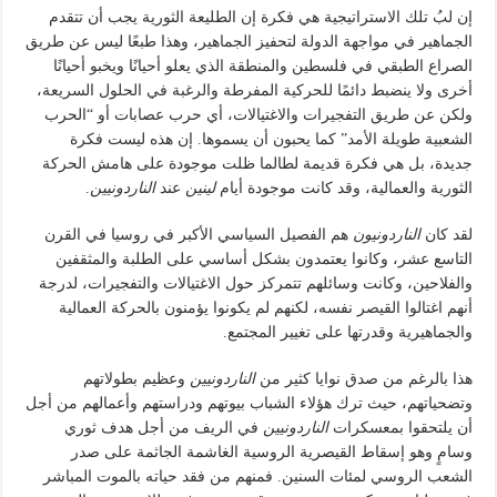
إن لبُ تلك الاستراتيجية هي فكرة إن الطليعة الثورية يجب أن تتقدم
الجماهير في مواجهة الدولة لتحفيز الجماهير، وهذا طبعًا ليس عن طريق
الصراع الطبقي في فلسطين والمنطقة الذي يعلو أحيانًا ويخبو أحيانًا
أخرى ولا ينضبط دائمًا للحركية المفرطة والرغبة في الحلول السريعة،
ولكن عن طريق التفجيرات والاغتيالات، أي حرب عصابات أو “الحرب
الشعبية طويلة الأمد” كما يحبون أن يسموها. إن هذه ليست فكرة
جديدة، بل هي فكرة قديمة لطالما ظلت موجودة على هامش الحركة
الثورية والعمالية، وقد كانت موجودة أيام
لينين
عند
الناردونيين
.
لقد كان
الناردونيون
هم الفصيل السياسي الأكبر في روسيا في القرن
التاسع عشر، وكانوا يعتمدون بشكل أساسي على الطلبة والمثقفين
والفلاحين، وكانت وسائلهم تتمركز حول الاغتيالات والتفجيرات، لدرجة
أنهم اغتالوا القيصر نفسه، لكنهم لم يكونوا يؤمنون بالحركة العمالية
والجماهيرية وقدرتها على تغيير المجتمع.
هذا بالرغم من صدق نوايا كثير من
الناردونيين
وعظيم بطولاتهم
وتضحياتهم، حيث ترك هؤلاء الشباب بيوتهم ودراستهم وأعمالهم من أجل
أن يلتحقوا بمعسكرات
الناردونيين
في الريف من أجل هدف ثوري
وسامٍ وهو إسقاط القيصرية الروسية الغاشمة الجاثمة على صدر
الشعب الروسي لمئات السنين. فمنهم من فقد حياته بالموت المباشر