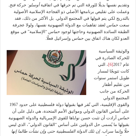
وتقديم نفسها بديلًا للورقة التي تم حرقها في اتفاقية
أوسلو
: حركة
فتح
.
وعملت على تقليص برنامجها الأصلي ذو الفجاجة الإسلامية الأصولية
بالتدريج لكي يتم قبولها في المجتمع الدولي. بل الأكثر من ذلك، فقد
سعت
حماس
لعقد تفاهمات مع الدولة الصهيونية نفسها، ولولا عجرفة
الطبقة السائدة الصهيونية وحاجتها لوجود
حماس
“الإسلامية” في موقع
العدو لكان هناك اتفاق بين
حماس
وإسرائيل فعلًا.
والوثيقة السياسية
للحركة الصادرة في
عام 2017
[6]
، التي
كانت تتويجًا لمسار
طويل استمر سنوات
من تقليم أظفار
الحركة من جانب
المجتمع الدولي
والقوى الإقليمية، التي تُقر فيها بقبولها دولة فلسطينية على حدود 1967
على أساس القانون الدولي ومواثيق الأمم المتحدة، هي دليل على أن
حماس
أرادت أن تثبت حسن نواياها للقوى الإمبريالية والدولة الصهيونية
بقبولها ما يُسمى حل الدولتين على أساس “القانون الدولي”، الذي ليس
حلًا وإنما سراب.
إن تلك الدولة الفلسطينية حتى وإن نشأت طالما إنها