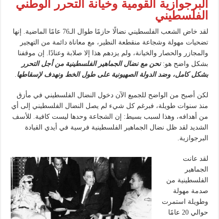
البرجوازية القومية وخيانة التحرر الوطني
الفلسطيني
لقد خاض الشعب الفلسطيني نضالًا حازمًا طوال الـ76 عامًا الماضية. إنها
تضحيات مهولة وشجاعة منقطعة النظير، مع معاناة دائمة من التهجير
والمجازر والحصار والخيانة، ولم يزدهم هذا إلا صلابة وعنادًا. إن موقفنا
بشكل واضح هو:
نحن مع نضال الجماهير الفلسطينية من أجل التحرر
بشكل كامل، وضد الدولة الصهيونية على طول الخط ونهدف لإسقاطها
.
لكن أصبح من الواضح للجميع الآن دخول النضال الفلسطيني في مأزق
منذ سنوات طويلة، فبرغم كل شيء لم يصل النضال الفلسطيني إلى أي
من أهدافه، وهذا لسبب بسيط: إن الشجاعة وحدها ليست كافية. للأسف
الشديد لقد ظل نضال الجماهير الفلسطينية فرسية في أيدي القيادة
البرجوازية.
لقد عانت
الجماهير
الفلسطينية من
صدمة مهولة
وطويلة استمرت
حوالي 20 عامًا