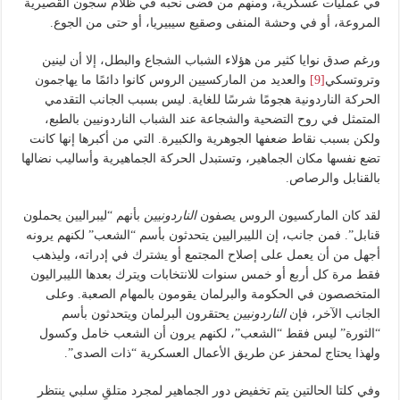
في عمليات عسكرية، ومنهم من قضى نحبه في ظلام سجون القصيرية
المروعة، أو في وحشة المنفى وصقيع سيبيريا، أو حتى من الجوع.
ورغم صدق نوايا كثير من هؤلاء الشباب الشجاع والبطل، إلا أن لينين
وتروتسكي
[9]
والعديد من الماركسيين الروس كانوا دائمًا ما يهاجمون
الحركة الناردونية هجومًا شرسًا للغاية. ليس بسبب الجانب التقدمي
المتمثل في روح التضحية والشجاعة عند الشباب الناردونيين بالطبع،
ولكن بسبب نقاط ضعفها الجوهرية والكبيرة. التي من أكبرها إنها كانت
تضع نفسها مكان الجماهير، وتستبدل الحركة الجماهيرية وأساليب نضالها
بالقنابل والرصاص.
لقد كان الماركسيون الروس يصفون
الناردونيين
بأنهم “ليبراليين يحملون
قنابل”. فمن جانب، إن الليبراليين يتحدثون بأسم “الشعب” لكنهم يرونه
أجهل من أن يعمل على إصلاح المجتمع أو يشترك في إدراته، وليذهب
فقط مرة كل أربع أو خمس سنوات للانتخابات ويترك بعدها الليبراليون
المتخصصون في الحكومة والبرلمان يقومون بالمهام الصعبة. وعلى
الجانب الآخر، فإن
الناردونيين
يحتقرون البرلمان ويتحدثون بأسم
“الثورة” ليس فقط “الشعب”، لكنهم يرون أن الشعب خامل وكسول
ولهذا يحتاج لمحفز عن طريق الأعمال العسكرية “ذات الصدى”.
وفي كلتا الحالتين يتم تخفيض دور الجماهير لمجرد متلقٍ سلبي ينتظر