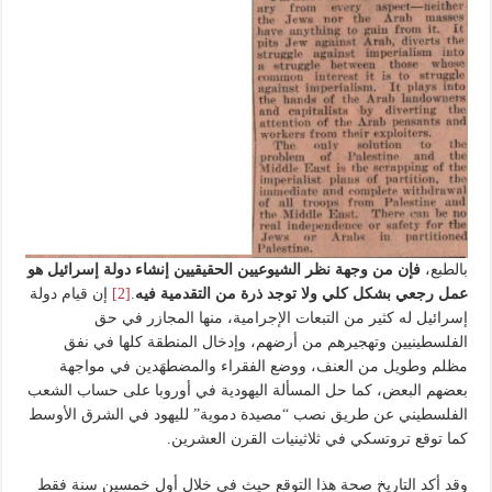
بالطبع،
فإن من وجهة نظر الشيوعيين الحقيقيين إنشاء دولة إسرائيل هو
عمل رجعي بشكل كلي ولا توجد ذرة من التقدمية فيه
.
[2]
إن قيام دولة
إسرائيل له كثير من التبعات الإجرامية، منها المجازر في حق
الفلسطينيين وتهجيرهم من أرضهم، وإدخال المنطقة كلها في نفق
مظلم وطويل من العنف، ووضع الفقراء والمضطهَدين في مواجهة
بعضهم البعض، كما حل المسألة اليهودية في أوروبا على حساب الشعب
الفلسطيني عن طريق نصب “مصيدة دموية” لليهود في الشرق الأوسط
كما توقع تروتسكي في ثلاثينيات القرن العشرين.
وقد أكد التاريخ صحة هذا التوقع حيث في خلال أول خمسين سنة فقط