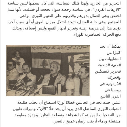
التحرير من الخارج. ولهذا فتلك السياسة، التي كان يسميها
لينين
سياسة
“الإرهاب الفردي”، هي سياسة رجعية سواء نجحت أو فشلت، لأنها تميل
لخفض وعي العمال بدورهم وقدرتهم على التغيير الثوري الواعي
للمجتمع. وفي حالة الفشل، نتيجة اختلال ميزان القوى أو أي سبب آخر،
يؤدي هذا إلى هزيمة رهيبة وتعزيز لجهاز القمع وليس إضعافه، وبذلك
دفع الحركة الجماهيرية للوراء.
يمكننا أن نجد
كثيرًا من
التشابهات بين
الجبهة الشعبية
لتحرير فلسطين
و
الحركة
الناردونية
في
روسيا في
القرن التاسع
عشر. حيث نجد في الحالتين خطابًا ثوريًا استطاع أن يجذب طليعة
الشباب الثوري المناضل الذي يريد أن يجد حلًا “الآن”، وميراث طويل
من التضحيات المهولة، كما شجاعة منقطعة النظير، وجذوة مقاومة
مشتعلة ودماء أريقت بإيمان عميق بالنصر.