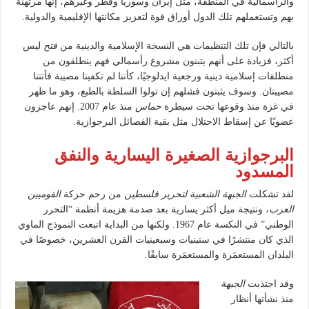
والرأسمالية في المنطقة، مثل إيران وسوريا وقطر وغيرهم، إنها مرتهنة
بهم وتستعملهم تلك الدول أوراق قوة لتعزيز مكانتها الإقليمية والدولية.
بالتالي فإن تلك التنظيمات هي النسخة الإسلامية والدينية من
فتح
ليس
أكثر، فزيادة على أنهم يتبنون مشروع رأسمالي فهم ينطلقون من
منطلقات إسلامية دينية ورجعية ايدلوجيًا، كأننا لم تكفينا مصيبة فأتتنا
مصيبتان. وسوف يثبتون فشلهم إن تولوا السلطة بالطبع، وهو ما ظهر
في غزة منذ وقوعها تحت سيطرة
حماس
منذ عام 2007. إنهم عاجزون
عضويًا عن إسقاط الاحتلال مثل بقية الفصائل البرجوازية.
البرجوازية الصغيرة اليسارية والنفق
المسدود
لقد تشكلت
الجبهة الشعبية لتحرير فلسطين
من رحم حركة
القوميين
العرب
، ونتيجة ميل أكثر يسارية بعد صدمة هزيمة أنظمة “التحرر
الوطني” في النكسة عام 1967. ولكنها من البداية اتبعت النموذج الماوي
الذي كان منتشرًا في ستينيات وسبعينيات القرن العشرين، خصوصًا في
البلدان المستعمَرة والمستعمَرة سابقًا.
وقد اجتذبت
الجبهة
منذ نشأتها أنظار