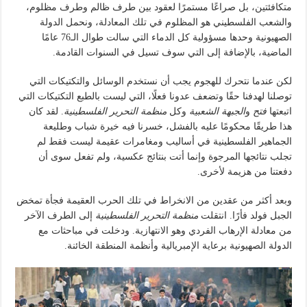
متكافئتين، بل صراعًا مستمرًا لعقود بين طرف ظالم وطرف مظلوم،
والشعب الفلسطيني هو المظلوم في تلك المعادلة، ونحمل الدولة
الصهيونية وحدها مسؤولية كل الدماء التي سالت طوال الـ76 عامًا
الماضية، بالإضافة إلى التي سوف تسيل في السنوات القادمة.
لكن عندما نتحرك للهجوم يجب أن نستخدم الوسائل والتكتيكات التي
توصلنا لهدفنا حقًا وتضعف عدونا فعلًا، التي ليست بالطبع التكتيكات التي
اتبعتها
فتح
و
الجبهة الشعبية
وكل
منظمة التحرير الفلسطينية
. لقد كان
هذا طريقًا محكومًا عليه بالفشل، خسرنا فيه خيرة شباب وطليعة
الجماهير الفلسطينية في أساليب ومغامرات عقيمة ليست فقط لم
تجلب نتائجها المرجوة وإنما أتت بنتائج عكسية، ولم تفعل سوى أن
دفعتنا من هزيمة لأخرى.
وبعد أكثر من عقدين من الانخراط في تلك الحرب العقيمة فجأة تمخض
الجبل فولد فأرًا. انتقلت
منظمة التحرير الفلسطينية
إلى الطرف الآخر
من معادلة الإرهاب الفردي وهو الانتهازية. ودخلت في مباحثات مع
الدولة الصهيونية برعاية الإمبريالية وأنظمة المنطقة الخائنة.