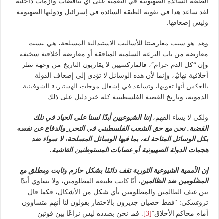
الطبقة السائدة الصهيونية في التعمية على أي تناقضات وأزمات داخلية.
لقد ساعد هذا في تقوية الطبقة السائدة في إسرائيل ودولتها الصهيونية
وليس إضعافها.
وهذا هو سبب معارضتنا للأساليب الاستبدالية المسلحة، هي ليست
معارضة من باب النزعة السلمية المنافقة أو معارضة أخلاقية سخيفة
وإن “كل الدم حرام”، فالماركسيين لا يقاربون التاريخ من وجهة نظر
أخلاقية نهائيًا، وإنما لأن هذه الوسائل لا تؤدي إلى إضعاف الدولة
بالعكس أنها تقويها، وتساعد في إشعال موجات الهستيرية الشوفينية
الدموية، وتاريخ القضية الفلسطينية كله خير دليل على ذلك.
ولكي لا يساء الفهم،
إننا الشيوعيين أبدًا لسنا على الحياد في تلك
القضية. نحن مع حق الشعب الفلسطيني في التحرر والدفاع عن نفسه
بكل الوسائل المتاحة له، بما فيها الوسائل المسلحة، لا سواء ضد
هجمات الدولة الصهيونية أو عصابات المستوطنين الفاشية.
إن الأممية الشيوعية الثورية تقف دائمًا بشكل حازم وثابت ومطلق مع
المظلومين ضد الظالمين
، أيًا كانت طبيعة المظلومين، ولا نساوي أبدًا
بين عنف الظالمين والمظلومين بأي شكل من الأشكال، فكما قال
تروتسكي: “فقط خصيان جديرون بالاحتقار يقولون لنا أنهم متساوون
أمام محاكم الأخلاق”
[3]
. فما نحن بصدده ليس نزاعًا بين قوتين