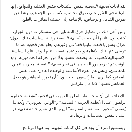
لقد لجأت
الجبهة الشعبية
لنفس التكتيكات بنفس العقلية والدوافع، إنها
الرغبة في العثور على طرق مختصرة لاستنهاض الجماهير، وهذا عن
طريق القنابل والرصاص، بالإضافة إلى خطف الطائرات بالطبع.
ومن أجل ذلك تم تشكيل فرق المقاتلين في معسكرات دول الجوار،
كانت أول نتائجها أن جعلت
الجبهة الشعبية
رهينة بسياسات تلك الدول:
عراق وسوريا
البعث
وليبيا
القذافي
وغيرهم، يعلو نجم
الجبهة
عندما
ترضى عنها تلك الأنظمة ويخبو عندما تغضب عليها. وهذا نتاج السياسة
الاستبدالية
للجبهة
، أنها وضعت نفسها بدلًا من الحركة الجماهيرية. ومع
الوقت تم تقزيم دور الجماهير في نظر
الجبهة الشعبية
لمجرد داعمين
للمقاتلين، وليس هم القوة الأساسية والوحيدة القادرة على تغيير
المجتمع كما يرى الماركسيون الحقيقيون “أن تحرر الجماهير هو بفعل
الجماهير نفسها” كما قال ماركس.
بالإضافة إلى أن نتيجة بقايا النظرة القومية في
الجبهة الشعبية
جعلتهم
يراهنون على الأنظمة العربية “التقدمية” و”الوعي العروبي”، ويُعد ما
يُسمى “محور الممانعة والمقاومة” اليوم، الذي تسير خلفه
الجبهة
هو
امتداد لنفس السياسات والرهانات.
ويستطيع المرء أن يجد في كل كتابات
الجبهة
، بما فيها البرنامج