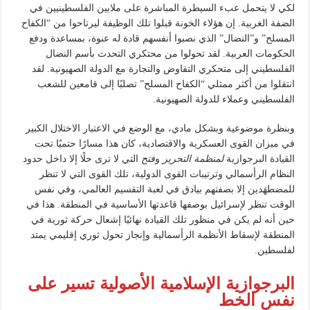
لكي لا يتحمل عبء السيطرة المباشرة على ملايين الفلسطينيين في
الضفة الغربية. إن هؤلاء الخونة قبلوا تلك الوظيفة ليرتاحوا من “الكفاح
المسلح” و”النضال” الذي نصبوا أنفسهم قادة له عنوة، بمساعدة ودفع
الحكومات العربية. لقد تحولوا من محتكري التحدث بأسم النضال
الفلسطيني إلى متحكري التفاوض والتجارة مع الدولة الصهيونية. لقد
انتقلوا من أكثر ممثلي “الكفاح المسلح” تصلبًا إلى قامعين للشعب
الفلسطيني وعملاء للدولة الصهيونية.
وبنظرة موضوعية وبشكل مادي، مع الوضع في الاعتبار الاختلال الكبير
في ميزان القوى العسكرية والاقتصادية، كان هذا مسارًا حتميًا تحت
القيادة البرجوازية
لمنظمة التحرير
و
فتح
التي لا ترى حلًا إلا داخل حدود
النظام الرأسمالي وترتيبات القوى الدولية، تلك القوى التي لا تنظر
للمضطهَدين إلا بصفتهم بيادق في لعبة التقسيم العالمي، وفي نفس
الوقت تنظر لإسرائيل بوصفها قاعدتها الأساسية في المنطقة. هذا في
حين أنه لم يكن في منظور تلك القيادة نهائيًا إشعال حركة ثورية في
المنطقة لإسقاط الأنظمة الرأسمالية وإنجاز تحول ثوري إقليمي يمتد
لفلسطين.
البرجوازية الإسلامية الأصولية تسير على
نفس الخط