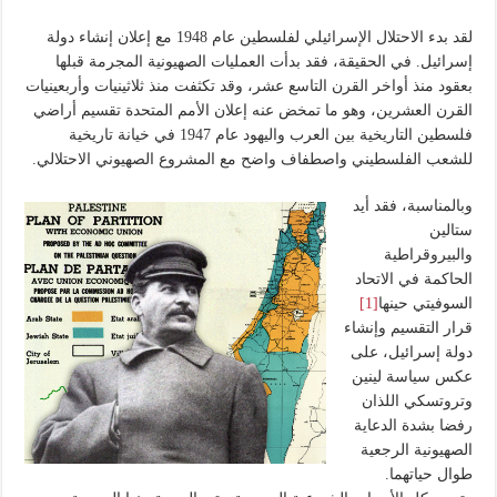
لقد بدء الاحتلال الإسرائيلي لفلسطين عام 1948 مع إعلان إنشاء دولة
إسرائيل. في الحقيقة، فقد بدأت العمليات الصهيونية المجرمة قبلها
بعقود منذ أواخر القرن التاسع عشر، وقد تكثفت منذ ثلاثينيات وأربعينيات
القرن العشرين، وهو ما تمخض عنه إعلان الأمم المتحدة تقسيم أراضي
فلسطين التاريخية بين العرب واليهود عام 1947 في خيانة تاريخية
للشعب الفلسطيني واصطفاف واضح مع المشروع الصهيوني الاحتلالي.
وبالمناسبة، فقد أيد
ستالين
والبيروقراطية
الحاكمة في الاتحاد
السوفيتي حينها
[1]
قرار التقسيم وإنشاء
دولة إسرائيل، على
عكس سياسة لينين
وتروتسكي اللذان
رفضا بشدة الدعاية
الصهيونية الرجعية
طوال حياتهما.