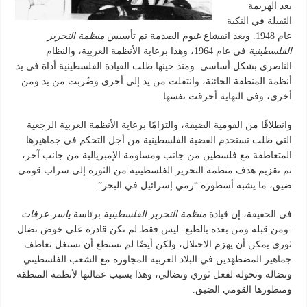
بعد الهزيمة
الثقيلة في النكبة
عام 1948. وبعد انقشاع غيوم الصدمة تم تأسيس
منظمة التحرير
الفلسطينية
في عام 1964، وهذا برعاية الأنظمة العربية، والنظام
الناصري بشكل أساسي. ومنذ حينها ظلت القيادة الفلسطينية أداة في يد
أنظمة المنطقة الخائنة، وانتقلت من يد إلى أخرى وضُربت من يد ومن
أخرى، وفي النهاية أحرقت نفسها.
وانطلاقًا من القومية الضيقة، والتزامًا برعاية الأنظمة العربية الرجعية
التي ظلت تستخدم القضية الفلسطينية من أجل التحكم في جماهيرها
المتعاطفة مع فلسطين من جانب ومساومة الإمبريالية من جانب آخر،
تم تقزيم هدف منظمة التحرير الفلسطينية من الثورة إلى سراب قومي
ضيق، ما يشبه أسطورة “رمي إسرائيل في البحر”.
في الحقيقة، إن قيادة
منظمة التحرير الفلسطينية
برئاسة
ياسر عرفات
-ومن قبله ومن بعده بالطبع- ليس فقط لم تكن قادرة على خوض نضال
ثوري يمكن أن يهزم الاحتلال، ولكن أيضًا لم تستطع أن تستغل تعاطف
جماهير المضطهَدين في البلاد العربية المجاورة مع الشعب الفلسطيني
ونضاله وتحوله لفعل ثوري ونضالي، وهذا بسبب عمالتها لأنظمة المنطقة
ومنظورها القومي الضيق.