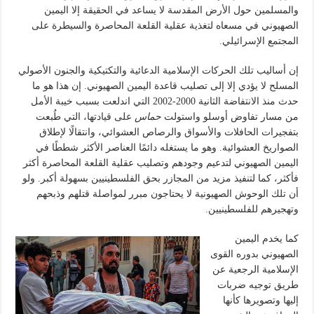
والمسلمين حول الأرض المقدسة لا يساعد في الحقيقة إلا اليمين
الصهيوني في مسعاه لتغذية عقلية القلعة المحاصرة والسيطرة على
المجتمع الإسرائيلي.
إن أساليب تلك الحركات الإسلامية الدعائية والتكتيكية والجنون الأصولي
المسلح لا يؤدي إلا إلى تصليب قاعدة اليمين الصهيوني. إن هذا هو ما
حدث منذ الانتفاضة الثانية 2000-2002 التي اندلعت بسبب خيبة الأمل
من مسار تفاوض أوسلو واستولت
حماس
على قيادتها، التي طُبعت
بتفجيرات الحافلات والأسواق والرصاص العشوائي، وانتقالًا لإطلاق
الصواريخ العشوائية. وهو ما يستغله دائمًا العناصر الأكثر شططًا في
اليمين الصهيوني لتدعيم وجودهم وتصليب عقلية القلعة المحاصرة أكثر
فأكثر، كما لتنفيذ مزيد من المجازر بحق الفلسطينيين بسهولة أكبر. ولو
أن تلك الوحوش الصهيونية لا يحتاجون مبرر لمواصلة قتلهم وذبحهم
وتهجيرهم للفلسطينيين.
كما يخدم اليمين
الصهيوني بدوره القوى
الإسلامية الرجعية عن
طريق توجيه ضربات
إليها وتصويرها كأنها