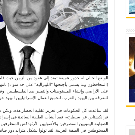
الوضع الحالي له جذور عميقة تمتد إلى عقود من الزمن حيث قام
(المحافظون وما يسمى بأجنحتها “الليبرالية” على حد سواء) بانته
على الأراضي وإنشاء المستوطنات والتمييز ضد الفلسطينيين. 
للتفرقة بين اليهود والعرب، لتجميع العمال الإسرائيليين اليهود حو
لقد ساعدت كل الحكومات في تعزيز عقلية الحصار هذه. ولكن م
فرانكشتاين عن سيطرته، فقد أنشأت الطبقة السائدة في إسرائي
الصهاينة اليمينيين المتطرفين والأصوليين الأرثوذكس المتطرف
المستوطنين في الضفة الغربية. لقد تولوا بشكل متزايد دور صان