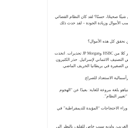
يئًا صحيحًا، حسنًا؟ لقد كان النظام القضائي
وكسب الأموال وزيادة الجودة – لقد حدث ذلك
ن نحقق كل هذه الأموال؟
بدأت الاحتجاجات بموجة من الالتماسات من رجال الأعمال. أصدر كلا من HSBC وJP Morgan تحذيرات. اتخذت
ة بالتهديد بخفض التصنيف الائتماني لإسرائيل. حذر الكثيرون
س الصغيرة في بريطانيا الخريف الماضي.
أسمالية الاستعداد للصراع.
هو بلغة مروعة للغاية: بعيدًا عن “الهجوم
تغيير النظام”.
 وراء الاحتجاجات “المؤيدة للديمقراطية” في
 الغريب. ولديه سبب خاص للقلق، بالنظر إلى