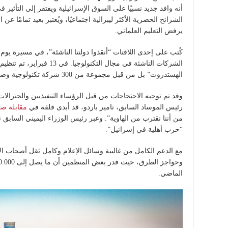
أنه وافد جديد نسبيًا على السوق الإسرائيلية ويفتقر إلى التأثير ف
الشرائح الحضرية الأكثر ليبرالية اجتماعيًا، ويُعتبر بعيد تمامًا عن
يرفض التعليم العلماني.
الشركات الناشئة في مجال التك
الهستدروت” بل من قبل مجموعة من 300 شركة تكنولوجية وصناديق رأس المال الاستثماري.
وقد تم توجيه الاحتجاجات من قبل الرؤساء التنفيذيين والجنرالات
رئيس الموساد السابق، تامير باردو، قد أبدى قلقه في
مقابلة صح
من أننا نقترب من الهاوية”. وعبر رئيس الوزراء اليميني السابق 
“حرب أهلية في إسرائيل”.
مع الدعم الكامل من غالبية وسائل الإعلام وكامل ثقل أصحاب ال
الماضي.