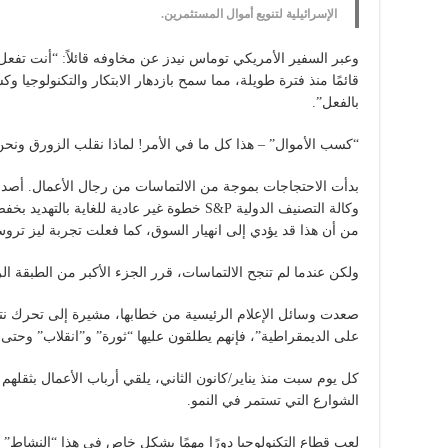
الإسرائيلية لتنويع أموال المستثمرين.
وعبر السفير الأمريكي توماس نيدز عن مخاوفه قائلاً: “أنت تفعل ش
قائمًا منذ فترة طويلة، مما سمح بازدهار الابتكار والتكنولوجيا 
بالفعل”.
“كسب الأموال” – هذا كل ما في الأمر! لماذا نقلب الزورق ونح
وكالة التصنيف الدولية S&P خطوة غير عادية للغاي
من أن هذا قد يؤدي إلى انهيار السوق، كما فعلت تجربة ليز ترو
ولكن عندما لم تنجح الالتماسات، قرر الجزء الأكبر من الطبقة الر
صعدت وسائل الإعلام الرئيسية من خطابها، مشيرة إلى تحرك نتنيا
على الديمقراطية”، فإنهم يطلقون عليها “ثورة” و”انقلاب” وحتى “
كل يوم سبت منذ يناير/كانون الثاني، يلقي أرباب الأعمال بثقلهم
الشوارع التي تستمر في النمو.
لعب قطاع التكنولوجيا دورًا مهمًا بشكل خاص في هذا “النشاط”