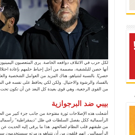
لكل حزب في الائتلاف دوافعه الخاصة. يرى المتعصبون اليميني
أنها حصن للبلشفية، مصممة من أجل إحباط حلمهم بإعادة احتلال
حصريًا. بالنسبة لنتنياهو، هناك المزيد من العوامل الشخصية والع
بالفساد والرشوة والاحتيال. ولكن لكي يحافظ على نفسه في الس
من القوى الرجعية، وهي قوى بعيدة كل البعد عن أن تكون تحت
بيبي ضد البرجوازية
أشعلت هذه الإصلاحات ثورة مفتوحة من جانب جزء كبير من الطب
الرأسمالية ككل بفصل السلطات في ظل “ديمقراطية” رأسمالية، 
من طبقتهم قلب النظام لصالحهم. هذا ما يرقى إليه الحديث عن 
الرأسماليين. إنهم قلقون من أن نتنياهو وزمرته سيستخدمون سي