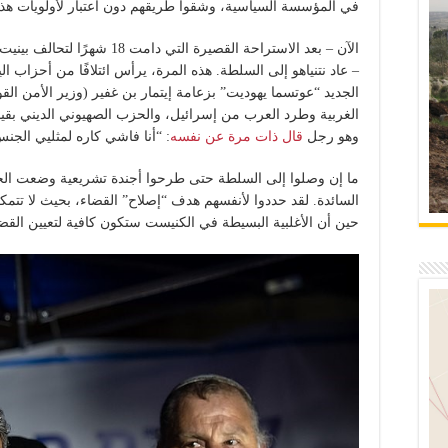
في المؤسسة السياسية، وشقوا طريقهم دون اعتبار لأولويات هذ
الآن – بعد الاستراحة القصيرة التي
– عاد نتنياهو إلى السلطة. هذه المرة، يرأس ائتلافًا من أحزاب
الجديد “عوتسما يهوديت” بزعامة إيتمار بن غفير (وزير الأمن الق
الغربية وطرد العرب من إسرائيل، والحزب الصهيوني الديني بقياد
وهو رجل
قال ذات مرة عن نفسه
: “أنا فاشي كاره لمثليي الجن
ما إن وصلوا إلى السلطة حتى طرحوا أجندة تشريعية وضعت الحك
السائدة. لقد حددوا لأنفسهم هدف “إصلاح” القضاء، بحيث لا تتم
حين أن الأغلبية البسيطة في الكنيست ستكون كافية لتعيين القضا