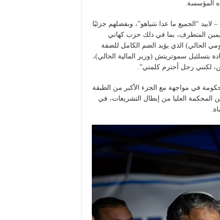
ه المؤسسة.
 دامت 18 شهرًا لتحالف بينيت – لابيد “الجميع ما عدا نتنياهو”، وبفضلهم جزئيًا
 اليمين المتطرف، بما في ذلك حزب كهاني
ومي الحالي) الذي يؤيد الضم الكامل للضفة
ة بتسلئيل سموتريتش (وزير المالية الحالي)،
س، لكنني رجل أحترم كلمتي”.
ومة في مواجهة مع الجزء الأكبر من الطبقة
كن المحكمة العليا من إبطال التشريعات، في
ة.