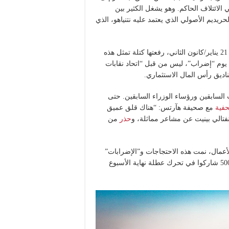
ي الائتلاف الحاكم. وهو يشغل الكثير بين
 الحريديم الأصولي الذي يعتمد عليه نتنياهو، الذي
كُتب على إحدى اللافتات “أنقذوا دولتنا الناشئة”، في مسيرة يوم 21 يناير/كانون الثاني، رفعتها كتلة تمثل هذه
نولوجيا. في 13 فبراير، تم تنظيم يوم “إضراب”، ليس من قبل “اتحاد نقابات
 السابقين ورؤساء الوزراء السابقين. حتى
فية
مع صحيفة هآرتس: “هناك قلق عميق
نفتالي بينيت عن مشاعر مماثلة، و
حذر
من
أعمال، نمت هذه الاحتجاجات و”الإضرابات”
وحواجز الطرق، حيث قدر بعض المنظمين أن ما يصل إلى 500.000 شاركوا في تحرك عطلة نهاية الأسبوع