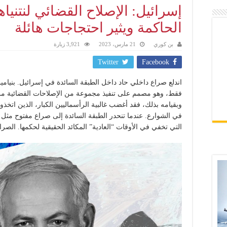
إسرائيل: الإصلاح القضائي لنتني
الحاكمة ويثير احتجاجات هائلة
بن كوري
21 مارس، 2023
3,921 زيارة
Twitter
Facebook
اندلع صراع داخلي حاد داخل الطبقة السائدة في إسرائيل. بنيامين
فقط، وهو مصمم على تنفيذ مجموعة من الإصلاحات القضائية من خ
وبقيامه بذلك، فقد أغضب غالبية الرأسماليين الكبار، الذين اتخذ
في الشوارع. عندما تنحدر الطبقة السائدة إلى صراع مفتوح مثل 
التي تخفي في الأوقات “العادية” المكائد الحقيقية لحكمها. الصرا