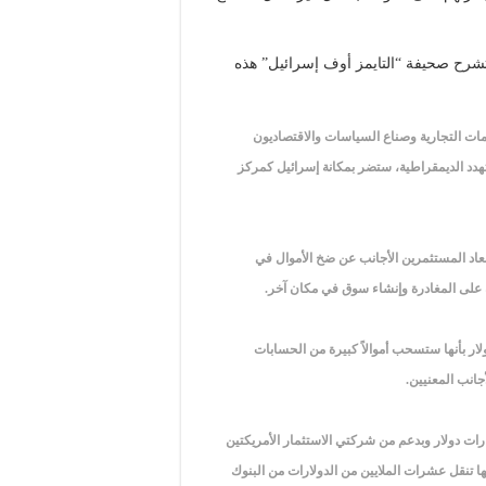
 تشرح صحيفة “التايمز أوف إسرائيل” هذه
مات التجارية وصناع السياسات والاقتصاديون
ا تهدد الديمقراطية، ستضر بمكانة إسرائيل كمركز
عاد المستثمرين الأجانب عن ضخ الأموال في
ة على المغادرة وإنشاء سوق في مكان آخر.
لار بأنها ستسحب أموالاً كبيرة من الحسابات
انب المعنيين.
ن السيبراني الإسرائيلية “Wiz”، التي تقدر قيمتها بنحو 6 مليارات دولار وبدعم من شركتي الاستثمار الأمريكتين
، أكدت الأسبوع الماضي أنها تنقل عشرات الملايين من الدولارات من البنوك