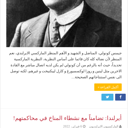
جيمس كونولي، المناضل و الشهيد و الأهم المنظر الماركسي الايرلندي، نعم
المنظر لأن نضاله كله كان قائما على أساس النظرية، النظرية الماركسية
تحديداً، حيث أنه بالرغم من أن كونولي لم يكن لديه اتصال مباشر مع القادة
الاخرين مثل لينين و روزا لوكسمبورغ و كارل ليبكنيخت و غيرهم، لكنه توصل
الى نفس استنتاجاتهم الصحيحة....
أكمل القراءة »
أيرلندا: تضامناً مع نشطاء المناخ في محاكمتهم!
الماركسيون الايرلنديون
6 فبراير، 2022