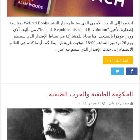
انضموا إلى الحدث الأممي الذي ستنظمه دار النشر Wellred Books بمناسبة
إصدارنا الأخير:”Ireland: Republicanism and Revolution”، من تأليف آلان
وودز. قوموا بالتسجيل هنا مجانا للمشاركة في نشاط الإصدار الذي سينظم
يوم 26 نوفمبر الساعة 18:00 بتوقيت غرينتش. يمكنكم، أينما كنتم في العالم،
الانضمام إلى حدث الإصدار الذي سيتم بثه عبر ...
أكمل القراءة »
الحكومة الطبقية والحرب الطبقية
جيمس كونولي
17 فبراير، 2022