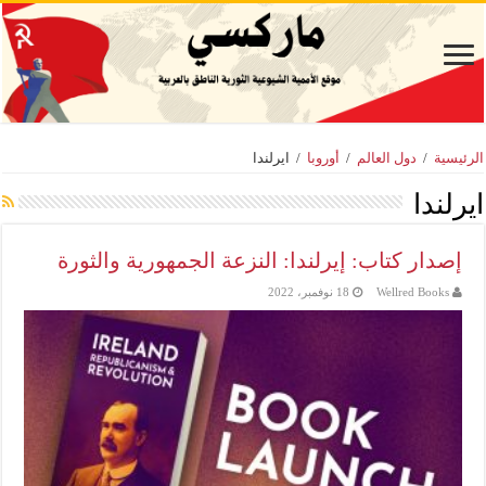
الرئيسية
/
دول العالم
/
أوروبا
/
ايرلندا
ايرلندا
إصدار كتاب: إيرلندا: النزعة الجمهورية والثورة
Wellred Books
18 نوفمبر، 2022