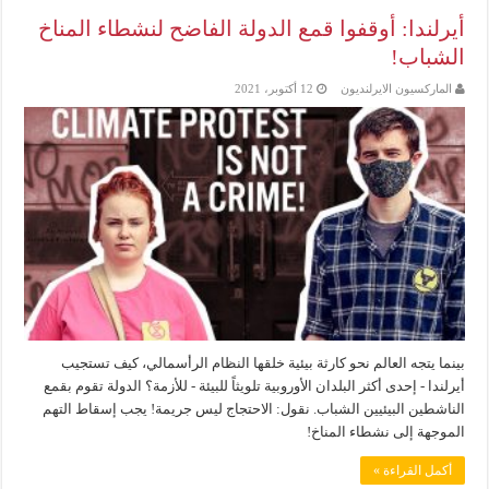
أيرلندا: أوقفوا قمع الدولة الفاضح لنشطاء المناخ
الشباب!
الماركسيون الايرلنديون
12 أكتوبر، 2021
بينما يتجه العالم نحو كارثة بيئية خلقها النظام الرأسمالي، كيف تستجيب
أيرلندا - إحدى أكثر البلدان الأوروبية تلويثاً للبيئة - للأزمة؟ الدولة تقوم بقمع
الناشطين البيئيين الشباب. نقول: الاحتجاج ليس جريمة! يجب إسقاط التهم
الموجهة إلى نشطاء المناخ!
أكمل القراءة »