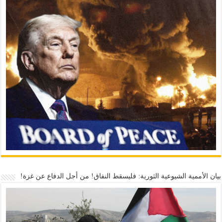
بيان الأممية الشيوعية الثورية: فليسقط النفاق! من أجل الدفاع عن غزة!