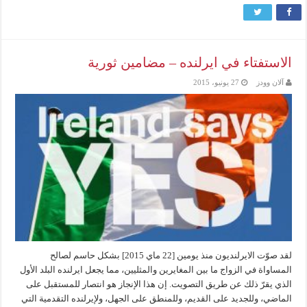
الاستفتاء في ايرلنده – مضامين ثورية
آلان وودز
27 يونيو، 2015
لقد صوّت الايرلنديون منذ يومين [22 ماي 2015] بشكل حاسم لصالح
المساواة في الزواج ما بين المغايرين والمثليين، مما يجعل ايرلنده البلد الأول
الذي يقرّ ذلك عن طريق التصويت. إن هذا الإنجاز هو انتصار للمستقبل على
الماضي، وللجديد على القديم، وللمنطق على الجهل، ولإيرلنده التقدمية التي