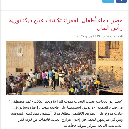
مصر: دماء أطفال الفقراء تكشف عفن ديكتاتورية
رأس المال
محمد حسام
11 يوليو، 2025
“سيناريو العجايب عجيب العجاب تموت البراءة وتحيا الكلاب -عمر مصطفى”
في صباح الجمعة، 27 يونيو، استيقظنا على فاجعة موت 18 فتاة وسائق في
حادث مروع على الطريق الإقليمي بنطاق مركز أشمون بمحافظة المنوفية،
وهن في طريقهن للعمل في إحدى مزارع العنب، قادمات من قرية كفر
السنابسة التابعة لمركز منوف. فجأة، ...