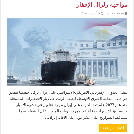
مواجهة زلزال الإفقار
محمد حسام
5 أبريل، 2026
يمثل العدوان الإمبريالي الأمريكي-الإسرائيلي على إيران بركانا حقيقيا ينفجر
في قلب منطقة الشرق الأوسط، ليصب الزيت على نار الاضطراب المشتعلة
منذ عام 2023. فلم تعد الحرب على إيران مجرد عناوين في نشرة الأخبار،
فالمضايق الاستراتيجية أغلقت (هرمز، وباب المندب على الشفا)، بينما
تتساقط الصواريخ على عشر دول على الأقل: إيران، ...
أكمل القراءة »