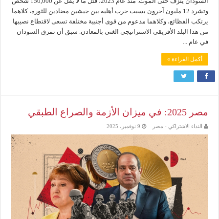
السودان ينزف حتى الموت. منذ عام 2023، قُتل ما لا يقل عن 150,000 شخص
وتشرد 12 مليون آخرون بسبب حرب أهلية بين جيشين مضادين للثورة، كلاهما
يرتكب الفظائع، وكلاهما مدعوم من قوى أجنبية مختلفة تسعى لاقتطاع نصيبها
من هذا البلد الأفريقي الاستراتيجي الغني بالمعادن. سبق أن تمزق السودان
في عام ...
أكمل القراءة »
مصر 2025: في ميزان الأزمة والصراع الطبقي
النداء الاشتراكي - مصر
9 نوفمبر، 2025