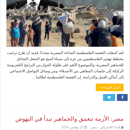
لقد أشعلت القضية الفلسطينية الساحة المصرية مجددًا. فمنذ أن طرح ترامب
مخطط تهجير الفلسطينيين من غزة إلى سيناء أصبح هو الشغل الشاغل
للجماهير المصرية، والموضوع الأهم على طاولة الحوار من البرامج التلفزيونية
الركيكة إلى جلسات المقاهي بين الأصدقاء، ومن وسائل التواصل الاجتماعي
إلى أماكن العمل والدراسة. إن القضية الفلسطينية لطالما ...
أكمل القراءة »
مصر: الأزمة تتعمق والجماهير تبدأ في النهوض
النداء الاشتراكي - مصر
25 نوفمبر، 2024