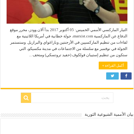
التيار الماركسي الأممي الخميس: 05 أكتوبر 2017 بدأ آلان وودز، محرر موقع
الدفاع عن الماركسية marxist.com، جولة خطابية في أمريكا اللاتينية مع
لقاءات من تنظيم الماركسيين في الأرجنتين وباراغواي والبرازيل. وستستمر
الجولة في نوفمبر مع سلسلة من الاجتماعات في مدينة مكسيكو، التي
ستكون من تنظيم إستيبان فولكوف (حفيد تروتسكي) ومتحف ...
أكمل القراءة »
بيان الأممية الشيوعية الثورية