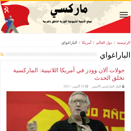
الرئيسية
/
دول العالم
/
أمريكا
/
الباراغواي
الباراغواي
جولات آلان وودز في أمريكا اللاتينية: الماركسية
تخلق الحدث
التيار الماركسي الأممي
16 أكتوبر، 2017