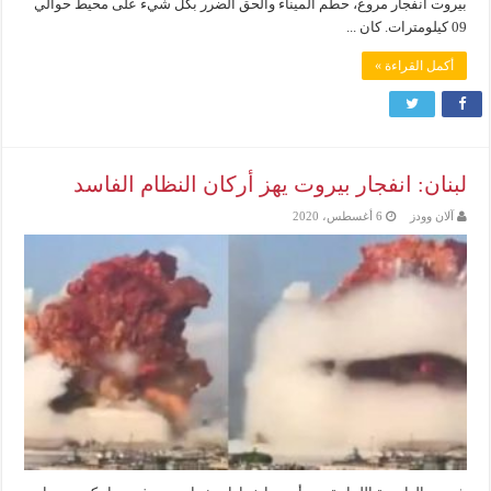
بيروت انفجار مروع، حطم الميناء وألحق الضرر بكل شيء على محيط حوالي
09 كيلومترات. كان ...
أكمل القراءة »
لبنان: انفجار بيروت يهز أركان النظام الفاسد
آلان وودز
6 أغسطس، 2020