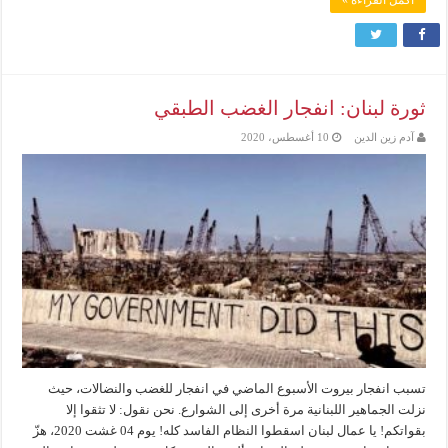
ثورة لبنان: انفجار الغضب الطبقي
آدم زين الدين
10 أغسطس، 2020
تسبب انفجار بيروت الأسبوع الماضي في انفجار للغضب والنضالات، حيث
نزلت الجماهير اللبنانية مرة أخرى إلى الشوارع. نحن نقول: لا تثقوا إلا
بقواتكم! يا عمال لبنان اسقطوا النظام الفاسد كله! يوم 04 غشت 2020، هزّ