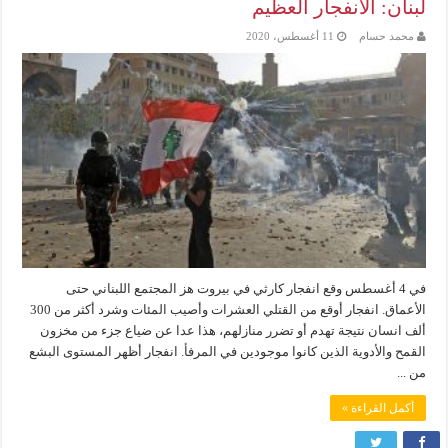
لبنان: الانفجار العظيم
محمد حسام
11 أغسطس، 2020
في 4 أغسطس وقع انفجار كارثي في بيروت هز المجتمع اللبناني حتى
الأعماق. انفجار أوقع من القتلي العشرات وأصيب المئات وشرد أكثر من 300
ألف انسان نتيجة تهدم أو تضرر منازلهم، هذا عدا عن ضياع جزء من مخزون
القمح والأدوية الذين كانوا موجودين في المرفأ. انفجار أظهر المستوى البشع
من ...
أكمل القراءة »