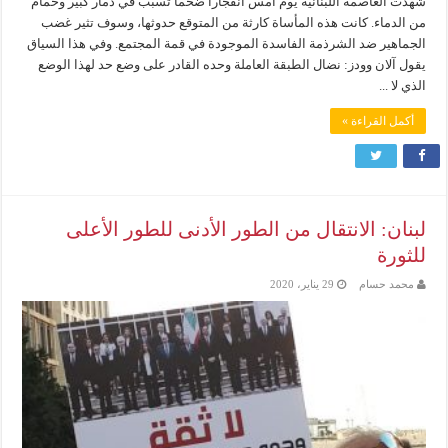
شهدت العاصمة اللبنانية يوم أمس انفجارا ضخما تسبب في دمار كبير وحمام
من الدماء. كانت هذه المأساة كارثة من المتوقع حدوثها، وسوف تثير غضب
الجماهير ضد الشرذمة الفاسدة الموجودة في قمة المجتمع. وفي هذا السياق
يقول آلان وودز: نضال الطبقة العاملة وحده القادر على وضع حد لهذا الوضع
الذي لا ...
أكمل القراءة »
لبنان: الانتقال من الطور الأدنى للطور الأعلى
للثورة
محمد حسام
29 يناير، 2020