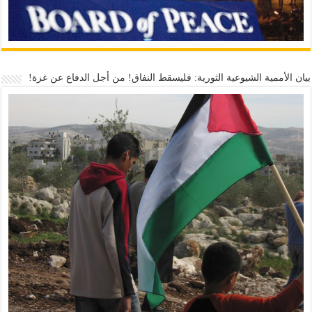
بيان الأممية الشيوعية الثورية: فليسقط النفاق! من أجل الدفاع عن غزة!