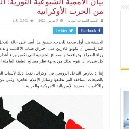
بيان الأممية الشيوعية الثورية: 
من الحرب الأوكرانية
الأممية الشيوعية الثورية
3 مارس، 2022
2,502 زيارة
Twitter
Facebook
الحقيقة هي أول ضحية للحرب. ينطبق هذا أيضا على حالة التدخ
الماركسيين أن يكونوا قادرين على اختراق ضباب الأكاذيب والدعا
وراء الصراع؛ ودوافعه؛ والمصالح الحقيقية التي تكمن وراء أعذا
كل شيء، أن نقوم بذلك من وجهة نظر مصالح الطبقة العاملة الع
إننا إذ نعارض التدخل الروسي في أوكرانيا، نفعل ذلك لأسبابنا الخ
بالصيحات المنافقة التي تطلقها وسائل الإعلام العاهرة. وغني عن 
والأكاذيب المقززة للإمبريالية الأمريكية والغربية.