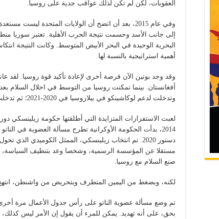
العقوبات، لكن لم تكن لذلك عواقب جدية على روسيا.
وفي عام 2015، بعد أن اتضح أن الولايات المتحدة ليست 
إلى جانب الأسد وحسمت نتيجة الحرب الأهلية. تعتبر سوريا منطقة 
البحرية الوحيدة في البحر الأبيض المتوسط. وكانت النتيجة انتكاس
أهمية استراتيجية بالنسبة لها.
وقد وجد بوتين الآن فرصة أخرى لإعادة تأكيد قوة روسيا. لقد عان
وتدخلت لدعم لوكاشينكو في بيلاروسيا في 2020-2021؛ ثم تدخلت عسكريا في كازاخستان مطلع عام 2022.
لعبت الاستفزازات المتزايدة التي أطلقتها حكومة زيلينسكي دورا
2014، بدأت الحكومة الأوكرانية تطرح مسألة العضوية في النات
مستقلا عن المؤسسة الرسمية، وشخصا وعد بتنظيف السياسة، و
صنع السلام مع روسيا.
لكنه، وبضغط من اليمين المتطرف وبتحريض من واشنطن، انته
تم وضع مسألة عضوية الناتو على رأس جدول الأعمال مرة أخرى
بحق، على أنه تهديد. يمكن للمرء أن يقول إن الأمر ليس كذلك، 