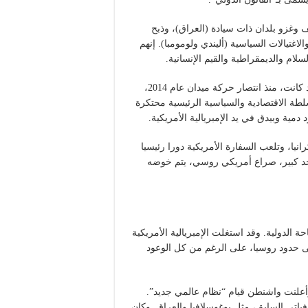
ف وغزو بلدان ذات سيادة (العراق)، وذبح
لاغتيالات السياسية (أليندي ولومومبا). إنهم
م والديمقراطية والقيم الإنسانية.
يتناقض كل هذا الحديث عن السيادة الأوكرانية مع حقيقة أن البلاد كانت، منذ انتصار حركة ميدان عام 2014،
طة الاقتصادية والسياسية الرئيسية محتكرة
دمية وبيدق في يد الإمبريالية الأمريكية.
يا، وتلعب السفارة الأمريكية دورا رئيسيا
حد كبير، صراع أمريكي روسي، يتم خوضه
 الدولية. وقد استغلت الإمبريالية الأمريكية
تى حدود روسيا، على الرغم من كل الوعود
 وأعلنت واشنطن قيام “نظام عالمي جديد”.
فياتي السابق، مثل يوغوسلافيا والعراق. وكان