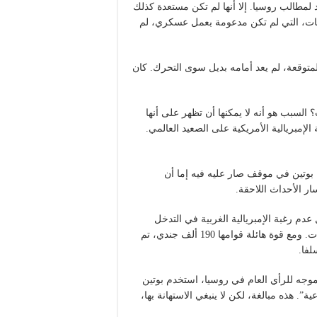
د لمطالب روسيا. إلا أنها لم تكن مستعدة كذلك
قوبات، التي لم تكن مدعومة بعمل عسكري، لم
المتوقعة، لم يعد أمامه بديل سوى التحرك. كان
 السبب هو أنه لا يمكنها أن تظهر على أنها
مبريالية الأمريكية على الصعيد العالمي.
بوتين في موقف صار عليه فيه إما أن
ار الأحداث اللاحقة.
عدم رغبة الإمبريالية الغربية في التدخل
بقواتها مباشرة في أوكرانيا، وكان قد خصم بالفعل تكلفة العقوبات. ومع قوة هائلة قوامها 190 ألف جندي، تم
لفا.
موجه للرأي العام في روسيا، استخدم بوتين
”. هذه مبالغة، لكن لا ينبغي الاستهانة بها،