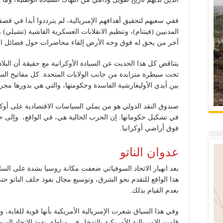
ففي سعيهم لتحقيق أهدافهم الإمبريالية، لم يترددوا أبدا في قص
المدنيين (فيتنام)، وتنظيم الانقلابات العسكرية الفاشية (تشيلي) وا
آخر من يحق له فوق وجه الأرض إلقاء محاضرات حول فضائل السلا
تحت سيطرة متزايدة من جانب الولايات المتحدة. كل مفاتيح السل
بين أيدي الأوليغارشية الفاسدة وحكومتها، والتي هي بدورها مجرد 
صندوق النقد الدولي هو من يملي السياسات الاقتصادية على أوكران
في تشكيل حكوماتها. إن الحرب الحالية هي، في الواقع، وإلى 
فوق أراضي أوكرانيا.
عدوان الناتو
بعد انهيار الاتحاد السوفياتي ضعفت مكانة روسيا بشدة على الساحة
هذا الواقع للتقدم نحو الشرق، وتوسيع مجال نفوذ حلف الناتو ح
بعدم القيام بذلك.
وفي هذا السياق شعرت الإمبريالية الأمريكية بأنها قوية للغاية،
قامت الإمبريالية الأمريكية بالتدخل في مناطق نفوذ الاتحاد السو