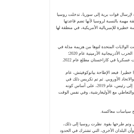
مستعدة لإرسال قوات برية إلى سوريا، تدخلت روسيا
مهمة بالنسبة لروسيا لأنها تضم ​​قاعدتها
ة خطيرة للإمبريالية الأمريكية، في منطقة لها
ت الولايات المتحدة لتوها من هزيمة مذلة في
أفغانستان. بينما تمكنت روسيا من التوسط في احلال السلام بعد الحرب الأذربيجانية الأرمينية عام 2020؛
 خطيرا. فبعد الإطاحة بيانوكوفيتش، عام
و والاتحاد الأوروبي. ثم تم تكريس ذلك في
دستور 2020. تم انتخاب زيلينسكي، الممثل الكوميدي الذي تحول إلى رئيس، عام 2019، على أساس كونه
التعاطي مع الأوليغارشية، وفي نفس الوقت
ج سياسات معاكسة.
 وتم طرحها بقوة. نظرت روسيا إلى ذلك،
وأن البلدان الأخرى، التي تشترك في الحدود