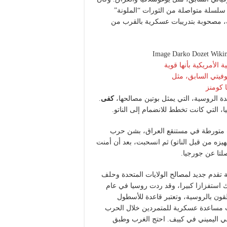
 سلسلة متواصلة من الثورات “الملونة”
ة، مصحوبة بتدريبات عسكرية بالقرب من
ة الأمريكية بأنها قوية
وفيتي السابق، مثل
​​كومنز
ة الروسية، التي يمثل بوتين مصالحها،
كفى
.
انت متورطة في مستنقع العراق، بشن حرب
زه من قبل الناتو) ثم انسحبت، بعد أن أمنت
صلتا عن جورجيا.
 تقدم جديد لمصالح الولايات المتحدة وحلف
 استفزازا كبيرا، وقد ردت روسيا في عام
طقون بالروسية، وتعتبر قاعدة للأسطول
ت مساعدة عسكرية للمتمردين خلال الحرب
ومي اليميني في كييف. احتج الغرب وطبق