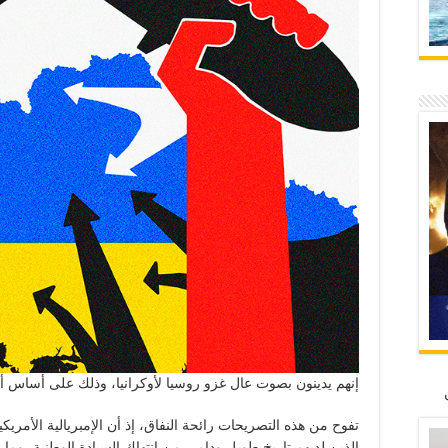
إنهم يدينون بصوت عال غزو روسيا لأوكرانيا، وذلك على أساس أنه 
تفوح من هذه التصريحات رائحة النفاق، إذ أن الإمبريالية الأمريكي
الذين لديهم تاريخ طويل ودامي من انتهاك السيادة الوطنية، وما 