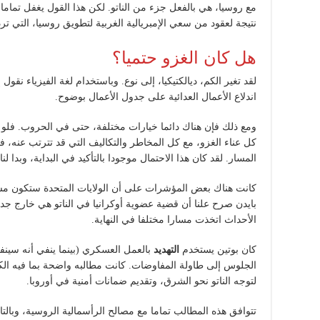
مع روسيا، هي بالفعل جزء من الناتو. لكن هذا القول يغفل تماما
نتيجة لعقود من سعي الإمبريالية الغربية لتطويق روسيا، التي ترد
هل كان الغزو حتميا؟
لقد تغير الكم، ديالكتيكيا، إلى نوع. وباستخدام لغة الفيزياء ن
اندلاع الأعمال العدائية على جدول الأعمال بوضوح.
ومع ذلك فإن هناك دائما خيارات مختلفة، حتى في الحروب. فلو 
كل عناء الغزو، مع كل المخاطر والتكاليف التي قد تترتب عنه، 
المسار. لقد كان هذا الاحتمال موجودا بالتأكيد في البداية، وبدا لنا 
كانت هناك بعض المؤشرات على أن الولايات المتحدة ستكون مستعد
بايدن صرح علنا أن قضية عضوية أوكرانيا في الناتو هي خارج جد
الأحداث اتخذت مسارا مختلفا في النهاية.
كان بوتين يستخدم
التهديد
بالعمل العسكري (بينما ينفي أنه سينفذ
الجلوس إلى طاولة المفاوضات. كانت مطالبه واضحة بما فيه الكفا
لتوجه الناتو نحو الشرق، وتقديم ضمانات أمنية في أوروبا.
تتوافق هذه المطالب تماما مع مصالح الرأسمالية الروسية، وبال