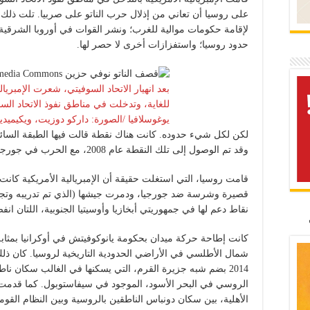
على روسيا أن تعاني من إذلال حرب الناتو على صربيا. تلت ذلك
لإقامة حكومات موالية للغرب؛ ونشر القوات في أوروبا الشرقي
حدود روسيا؛ واستفزازات أخرى لا حصر لها.
بعد انهيار الاتحاد السوفيتي، شعرت الإمبريالي
للغاية، وتدخلت في مناطق نفوذ الاتحاد الس
يوغوسلافيا /الصورة: داركو دوزيت، ويكيميديا 
لكن لكل شيء حدوده. كانت هناك نقطة قالت فيها الطبقة السائد
وقد تم الوصول إلى تلك النقطة عام 2008، مع الحرب في جورجيا، التي كانت تخطط للانضمام إلى الناتو.
قامت روسيا، التي استغلت حقيقة أن الإمبريالية الأمريكية ك
قصيرة وشرسة ضد جورجيا، ودمرت جيشها (الذي تم تدريبه وتجهي
نقاط دعم لها في جمهوريتي أبخازيا وأوسيتيا الجنوبية، اللتان انف
كانت إطاحة حركة ميدان بحكومة يانوكوفيتش في أوكرانيا بمثابة
شمال الأطلسي في الأراضي الحدودية التاريخية لروسيا. كان ذلك
2014 بضم شبه جزيرة القرم، التي يسكنها في الغالب سكان نا
الروسي في البحر الأسود، الموجود في سيفاستوبول. كما قدم
الأهلية، بين سكان دونباس الناطقين بالروسية وبين النظام الق