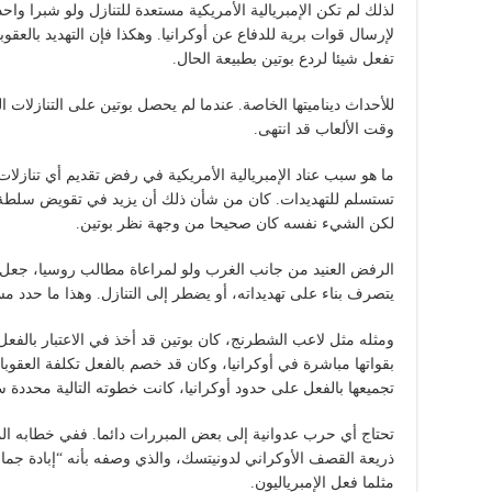
لذلك لم تكن الإمبريالية الأمريكية مستعدة للتنازل ولو شبرا واح
لإرسال قوات برية للدفاع عن أوكرانيا. وهكذا فإن التهديد بالع
تفعل شيئا لردع بوتين بطبيعة الحال.
للأحداث ديناميتها الخاصة. عندما لم يحصل بوتين على التنازلات 
وقت الألعاب قد انتهى.
ما هو سبب عناد الإمبريالية الأمريكية في رفض تقديم أي تنازلات؟
تستسلم للتهديدات. كان من شأن ذلك أن يزيد في تقويض سلطة الإ
لكن الشيء نفسه كان صحيحا من وجهة نظر بوتين.
الرفض العنيد من جانب الغرب ولو لمراعاة مطالب روسيا، جعل 
يتصرف بناء على تهديداته، أو يضطر إلى التنازل. وهذا ما حدد مس
ومثله مثل لاعب الشطرنج، كان بوتين قد أخذ في الاعتبار بالفعل 
تجميعها بالفعل على حدود أوكرانيا، كانت خطوته التالية محددة س
تحتاج أي حرب عدوانية إلى بعض المبررات دائما. ففي خطابه ال
ذريعة القصف الأوكراني لدونيتسك، والذي وصفه بأنه “إبادة جماعية
مثلما فعل الإمبرياليون.