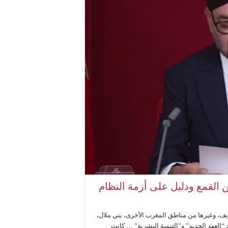
لقمع ودليل على أزمة النظام
ف، وغيرها من مناطق المغرب الأخرى، بني ملال،
 “العهد الجديد” و”التنمية البشرية” … كانت