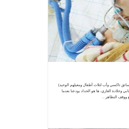
د عبد الحفيظ الحداد (سائق تاكسي وأب لثلاث أطفال ومعيلهم الوحيد)
 في شهر غشت (2017). فبعد عماد العتابي وخلادة الغازي، ها هو الحداد يودعنا بعدما
ووقف التظاهر ...