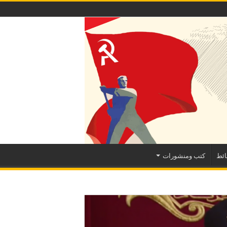
ئط
كتب ومنشورات