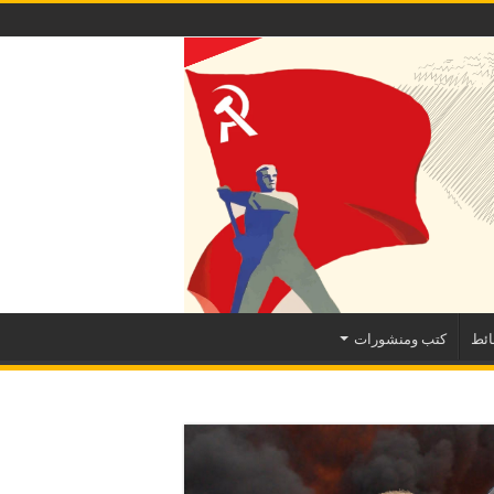
ئط
كتب ومنشورات