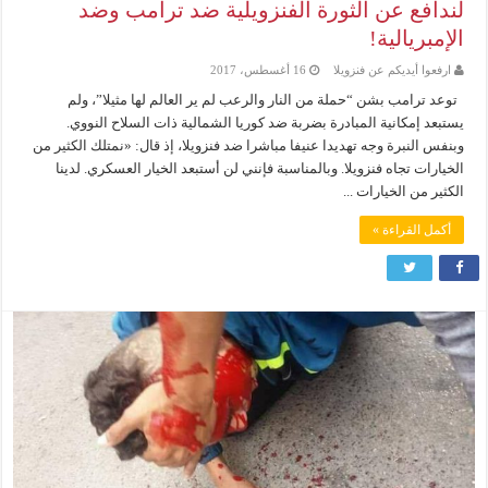
لندافع عن الثورة الفنزويلية ضد ترامب وضد
الإمبريالية!
ارفعوا أيديكم عن فنزويلا
16 أغسطس، 2017
توعد ترامب بشن “حملة من النار والرعب لم ير العالم لها مثيلا”، ولم
يستبعد إمكانية المبادرة بضربة ضد كوريا الشمالية ذات السلاح النووي.
وبنفس النبرة وجه تهديدا عنيفا مباشرا ضد فنزويلا، إذ قال: «نمتلك الكثير من
الخيارات تجاه فنزويلا. وبالمناسبة فإنني لن أستبعد الخيار العسكري. لدينا
الكثير من الخيارات ...
أكمل القراءة »