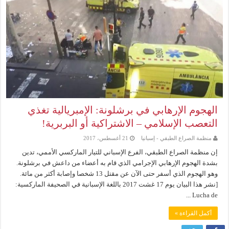
الهجوم الإرهابي في برشلونة: الإمبريالية تغذي
التعصب الإسلامي – الاشتراكية أو البربرية!
منظمة الصراع الطبقي - إسبانيا
21 أغسطس، 2017
إن منظمة الصراع الطبقي، الفرع الإسباني للتيار الماركسي الأممي، تدين
بشدة الهجوم الإرهابي الإجرامي الذي قام به أعضاء من داعش في برشلونة.
وهو الهجوم الذي أسفر حتى الآن عن مقتل 13 شخصا وإصابة أكثر من مائة.
[نشر هذا البيان يوم 17 غشت 2017 باللغة الإسبانية في الصحيفة الماركسية:
Lucha de ...
أكمل القراءة »