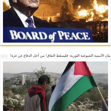
بيان الأممية الشيوعية الثورية: فليسقط النفاق! من أجل الدفاع عن غزة!