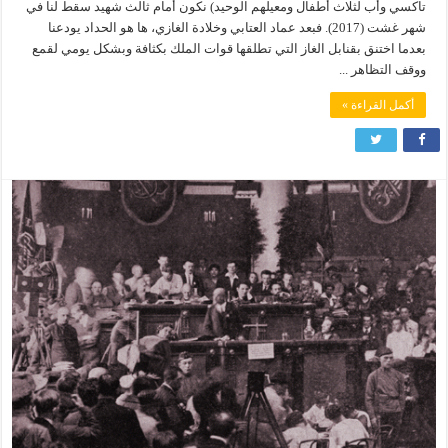
تاكسي وأب لثلاث أطفال ومعيلهم الوحيد) نكون أمام ثالث شهيد سقط لنا في
شهر غشت (2017). فبعد عماد العتابي وخلادة الغازي، ها هو الحداد يودعنا
بعدما اختنق بقنابل الغاز التي تطلقها قوات الملك بكثافة وبشكل يومي لقمع
ووقف التظاهر ...
أكمل القراءة »