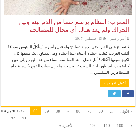
المغرب: النظام يرسم خطا من الدم بينه وبين
الحراك ولم يعد هناك أي مجال للمصالحة
أنس رحيمي
13 أغسطس، 2017
لا تصالح على الدم.. حتى بدم!لا تصالح! ولو قيل رأس برأسٍأكلُّ الرؤوس سواءٌ؟
أقلب الغريب كقلب أخيك؟!أعيناه عينا أخيك؟!وهل تتساوى يدٌ.. سيفها كان
لكبيدٍ سيفها أثْكَلك؟أمل دنقل منذ السادسة مساء من هذا اليوم وإلى حين
كتابة هذه السطور، ليلة السبت 12 غشت، ما تزال قوات القمع تكسر عظام
المتظاهرين السلميين ...
أكمل القراءة »
90
« الأولى
...
60
70
80
«
88
89
صفحة 90 من 168
92
91
»
100
110
120
...
الأخيرة »