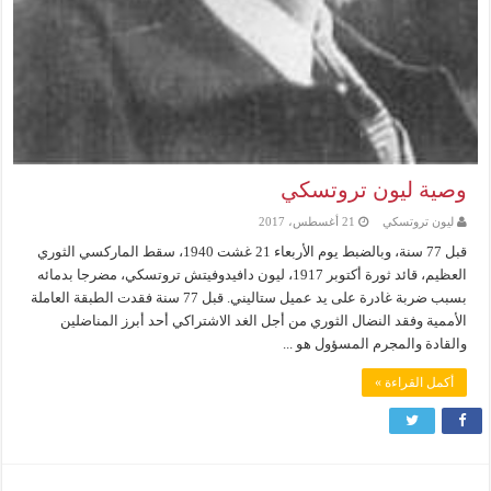
وصية ليون تروتسكي
ليون تروتسكي
21 أغسطس، 2017
قبل 77 سنة، وبالضبط يوم الأربعاء 21 غشت 1940، سقط الماركسي الثوري
العظيم، قائد ثورة أكتوبر 1917، ليون دافيدوفيتش تروتسكي، مضرجا بدمائه
بسبب ضربة غادرة على يد عميل ستاليني. قبل 77 سنة فقدت الطبقة العاملة
الأممية وفقد النضال الثوري من أجل الغد الاشتراكي أحد أبرز المناضلين
والقادة والمجرم المسؤول هو ...
أكمل القراءة »