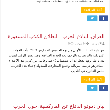
Iraqi resistance is turning into an anti-imperialist war
أكمل القراءة »
العراق: اندلاع الحرب – انطلاق الكلاب المسعورة
آلان وودز
24 مارس، 2003
مع بداية الساعات الأولى من يوم الخميس 20 مارس 2003 بدأت القوات
الأمريكية والبريطانية بالزحف نحو الحدود العراقية. وفي نفس الوقت اهتزت
بغداد على وقع انفجارات اثر قصفها بـ 40 صاروخا من نوع كروز. هذا الاعتداء
السافر هو جريمة امبريالية وجميع المحاولات المبذولة لإخفاء هذه الجريمة
بلباس القانون هي أكاذيب ...
أكمل القراءة »
بيان :موقع الدفاع عن الماركسية: حول الحرب