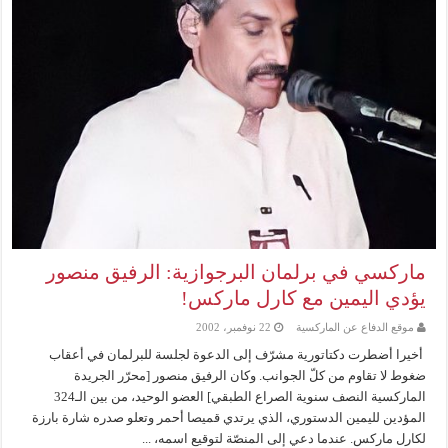
ماركسي في برلمان البرجوازية: الرفيق منصور
يؤدي اليمين مع كارل ماركس!
موقع الدفاع عن الماركسية
22 نوفمبر، 2002
أخيرا أضطرت دكتاتورية مشرّف إلى الدعوة لجلسة للبرلمان في أعقاب
ضغوط لا تقاوم من كلّ الجوانب. وكان الرفيق منصور [محرّر الجريدة
الماركسية النصف سنوية الصراع الطبقي] العضو الوحيد، من بين الـ324
المؤدين لليمين الدستوري، الذي يرتدي قميصا أحمر وتعلو صدره شارة بارزة
لكارل ماركس. عندما دعي إلى المنصّة لتوقيع اسمه، ...