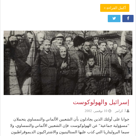
أكمل القراءة »
إسرائيل والهولوكوست
أ. كرامر
10 نوفمبر، 2002
جوابا على أولئك الذين يجادلون بأن الشعبين الألماني والنمساوي يتحملان
“مسؤولية جماعية” عن الهولوكوست. فإن الشعبين الألماني والنمساوي، ولا
سيما البروليتاريا التي كذب عليها الستالينيون والاشتراكيون الديموقراطيون