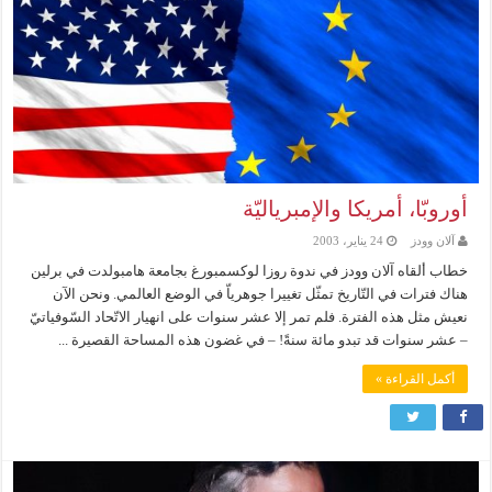
أوروبّا، أمريكا والإمبرياليّة
آلان وودز
24 يناير، 2003
خطاب ألقاه آلان وودز في ندوة روزا لوكسمبورغ بجامعة هامبولدت في برلين
هناك فترات في التّاريخ تمثّل تغييرا جوهرياّ في الوضع العالمي. ونحن الآن
نعيش مثل هذه الفترة. فلم تمر إلا عشر سنوات على انهيار الاتّحاد السّوفياتيّ
– عشر سنوات قد تبدو مائة سنةً! – في غضون هذه المساحة القصيرة ...
أكمل القراءة »