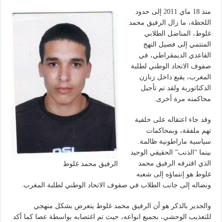
منذ 18 ماي 2011 إلى حدود
اللحظة، ما زال الرفيق محمد
غلوط، المناضل الطلابي
المنتمي إلى فصيل النهج
القاعدي الديمقراطي، في
صفوف الاتحاد الوطني لطلبة
المغرب، يقبع داخل زنازن
الدكتاتورية ولقد تم تأجيل
محاكمته مرة أخرى.
وقد جاء اعتقاله على خلفية
تهم ملفقة، وبمحاكمات
سياسية ماراطونية ظالمة.
بينما “الذنب” الحقيقي الوحيد
الذي اقترفه الرفيق محمد
الرفيق محمد غلوط
غلوط هو إنتماؤه إلى شعبه
ونضاله إلى جانب الطلاب في صفوف الاتحاد الوطني لطلبة المغرب.
والجدير بالذكر هو أن الرفيق محمد غلوط يتعرض بشكل منهجي
للتعذيب الوحشي، بجميع انواعه، حيث تم اغتصابه بواسطة عصا كما أكد