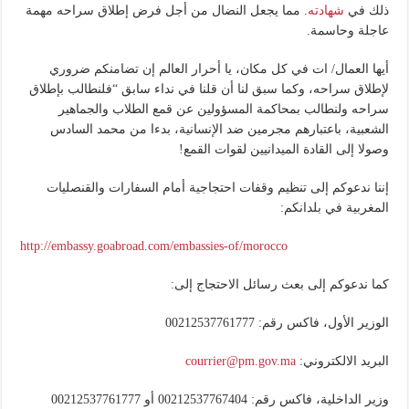
ذلك في
شهادته
. مما يجعل النضال من أجل فرض إطلاق سراحه مهمة
عاجلة وحاسمة.
أيها العمال/ ات في كل مكان، يا أحرار العالم إن تضامنكم ضروري
لإطلاق سراحه، وكما سبق لنا أن قلنا في نداء سابق “فلنطالب بإطلاق
سراحه ولنطالب بمحاكمة المسؤولين عن قمع الطلاب والجماهير
الشعبية، باعتبارهم مجرمين ضد الإنسانية، بدءا من محمد السادس
وصولا إلى القادة الميدانيين لقوات القمع!
إننا ندعوكم إلى تنظيم وقفات احتجاجية أمام السفارات والقنصليات
المغربية في بلدانكم:
http://embassy.goabroad.com/embassies-of/morocco
كما ندعوكم إلى بعث رسائل الاحتجاج إلى:
الوزير الأول، فاكس رقم: 00212537761777
البريد الالكتروني:
courrier@pm.gov.ma
وزير الداخلية، فاكس رقم: 00212537767404 أو 00212537761777