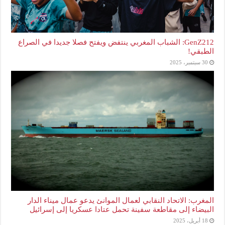
GenZ212: الشباب المغربي ينتفض ويفتح فصلا جديدا في الصراع
الطبقي!
30 سبتمبر، 2025
المغرب: الاتحاد النقابي لعمال الموانئ يدعو عمال ميناء الدار
البيضاء إلى مقاطعة سفينة تحمل عتادا عسكريا إلى إسرائيل
18 أبريل، 2025