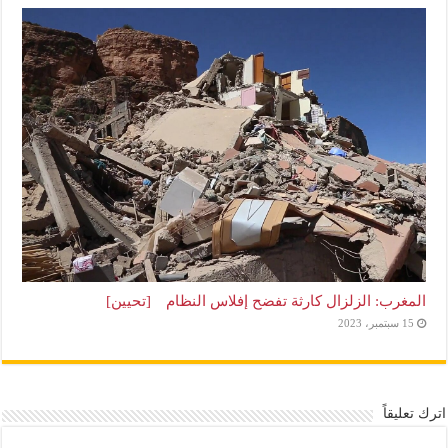
المغرب: الزلزال كارثة تفضح إفلاس النظام [تحيين]
15 سبتمبر، 2023
اترك تعليقاً