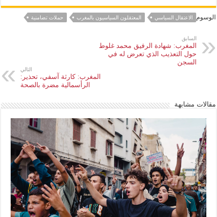
الوسوم
الاعتقال السياسي
المعتقلون السياسيون بالمغرب
حملات تضامنية
السابق
المغرب: شهادة الرفيق محمد غلوط
حول التعذيب الذي تعرض له في
السجن
التالي
المغرب: كارثة آسفي، تحذير:
الرأسمالية مضرة بالصحة
مقالات مشابهة