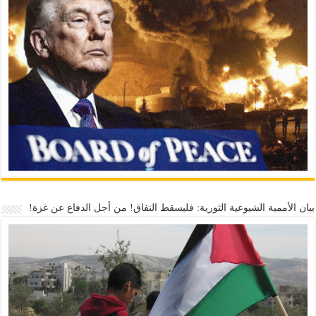
بيان الأممية الشيوعية الثورية: فليسقط النفاق! من أجل الدفاع عن غزة!