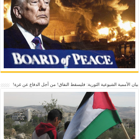
بيان الأممية الشيوعية الثورية: فليسقط النفاق! من أجل الدفاع عن غزة!