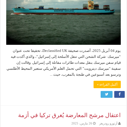
يوم 04 أبريل 2025، أصدرت صحيفة Declassified UK، تحقيقا تحت عنوان
“ميرسك: شركة الشحن التي تنقل الأسلحة إلى إسرائيل”، والذي أكدت فيه
قيام سفن ميرسك بنقل معدات طائرات مقاتلة إلى إسرائيل. وقالت إن
سفينة “ميرسك ديترويت” التي تحمل العلم الأمريكي ستعبر المحيط الأطلسي
وترسو بعد أسبوعين في طنجة بالمغرب، حيث ...
أكمل القراءة »
اعتقال مرشح المعارضة يُغرق تركيا في أزمة
أرتورو رودريغز
26 مارس، 2025