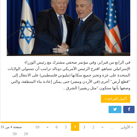
في الرابع من فبراير، وفي مؤتمر صحفي مشترك مع رئيس الوزراء
الإسرائيلي نتنياهو، اقترح الرئيس الأمريكي دونالد ترامب أن تستولي الولايات
المتحدة على غزة وتجبر جميع سكانها (مليوني فلسطيني) على الانتقال إلى
“قطع أرض” أخرى (في الأردن ومصر) حتى يمكن إعادة بناء المنطقة، والتي
وصفها بأنها ستكون “مثل ريفييرا الشرق ...
أكمل القراءة »
4
« الأولى
...
«
2
3
5
6
»
10
صفحة 4 من 31
30
20