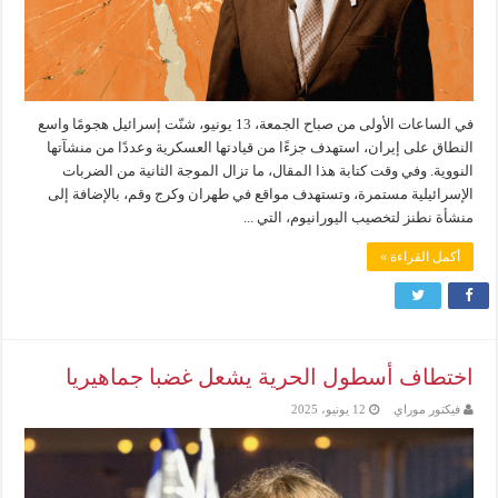
في الساعات الأولى من صباح الجمعة، 13 يونيو، شنّت إسرائيل هجومًا واسع
النطاق على إيران، استهدف جزءًا من قيادتها العسكرية وعددًا من منشآتها
النووية. وفي وقت كتابة هذا المقال، ما تزال الموجة الثانية من الضربات
الإسرائيلية مستمرة، وتستهدف مواقع في طهران وكرج وقم، بالإضافة إلى
منشأة نطنز لتخصيب اليورانيوم، التي ...
أكمل القراءة »
اختطاف أسطول الحرية يشعل غضبا جماهيريا
فيكتور موراي
12 يونيو، 2025