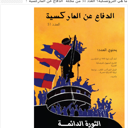
ما هي التروتسكية؟ العدد 51 من مجلة “الدفاع عن الماركسية”!