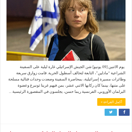
يوم الاثنين [09 يونيو] شن الجيش الإسرائيلي غارة ليلية على السفينة
الشراعية “مادلين”، التابعة لتحالف أسطول الحرية. قامت زوارق سريعة
وطائرات مسيرة إسرائيلية، بمحاصرة السفينة وصعدت وحدات قتالية مسلحة
على متنها، بينما كان ركابها الاثني عشر، بمن فيهم غريتا ثونبرغ وعضوة
البرلمان الأوروبي، الفرنسية ريما حسن، يجلسون في المقصورة الرئيسية ...
أكمل القراءة »