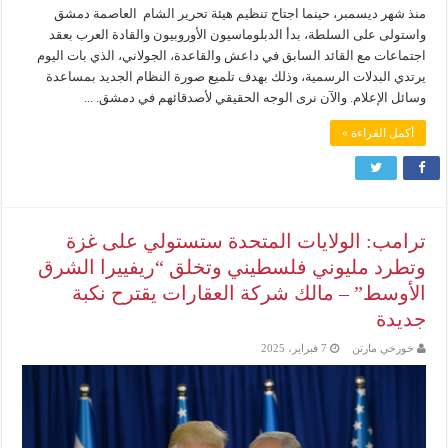
منذ شهر ديسمبر، حينما اجتاح تنظيم هيئة تحرير الشام العاصمة دمشق
واستولى على السلطة، بدأ الدبلوماسيون الأوروبيون والقادة العرب بعقد
اجتماعات مع القائد السابق في داعش والقاعدة، الجولاني، الذي بات اليوم
يرتدي البدلات الرسمية، وذلك بهدف تلميع صورة النظام الجديد بمساعدة
وسائل الإعلام. والآن نرى الوجه الحقيقي لأصدقائهم في دمشق. ...
أكمل القراءة »
ترامب: الولايات المتحدة ستستولي على غزة
وتطرد مليوني فلسطيني وتخلق “ريفييرا الشرق
الأوسط” – مالك شركة العقارات يقترح نكبة
جديدة
خورخي مارتن
7 فبراير، 2025