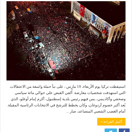
استيقظت تركيا يوم الأربعاء، 19 مارس ، على نبأ حملة واسعة من الاعتقالات
التي استهدفت شخصيات معارضة. أُلقي القبض على حوالي مائة سياسي
وصحفي وأكاديمي، بمن فيهم رئيس بلدية إسطنبول، أكرم إمام أوغلو، الذي
يُعد أكبر خصوم أردوغان، وكان يخطط للترشح في الانتخابات الرئاسية المقبلة.
أمام الغضب الشعبي المتصاعد، صار ...
أكمل القراءة »