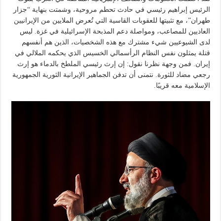
الرئيس إبراهيم رئيسي في حادث تحطم مروحية، وشمتت بنهاية “جزار
طهران”، مع تثبيتها للعقوبات القاسية التي تُعرض الملايين من الإيرانيين
العاديين للمصاعب، ومواصلة دعم المذبحة الإسرائيلية في غزة. ليس
لدى الشيوعيين شيء مشترك مع هذه الشخصيات، الذين هم أنفسهم
قتلة يمثلون نفس النظام الرأسمالي الخسيس الذي يحكمه الملالي في
إيران. فمن وجهة نظرنا نقول: إن إرث رئيسي الملطخ بالدماء هو إرث
رجعي مضاد للثورة. نتمنى أن تدفن الجماهير الإيرانية الثورية الجمهورية
الإسلامية معه قريبًا.