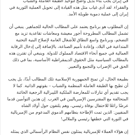
في إيران يجب بناء بديل واضح لتوحيد الطبقة العاملة والشباب
والفقراء. لقد أدى غياب مثل هذه القيادة إلى تحويل العملية الثورية في
إيران إلى عملية دموية طويلة الأمد.
إن المطلوب هو برنامج يعتمد على المطالب الحالية للجماهير. ينبغي أن
تشمل المطالب المطروحة أجور معيشة ومعاشات تقاعدية تزيد مع
التضخم، وبرنامج واسع النطاق للأشغال العامة لإصلاح البنية التحتية
المتداعية في البلاد، وإعادة تأميم الصناعة، بالإضافة إلى إدخال الرقابة
العمالية في جميع أنحاء الاقتصاد المملوك للدولة. وينبغي أن تقترن هذه
بالمطالب السياسية مثل الحقوق الديمقراطية الأساسية، بما في ذلك
الحق في الإضراب والتجمع والتعبير.
بطبيعة الحال، لن تمنح الجمهورية الإسلامية تلك المطالب أبدًا، بل يجب
أن تطيح بها الطبقة العاملة المنظمة والشباب – بقوتهم الذاتية. كما لا
يجب تقديم أي تنازلات للمعارضة الملكية الليبرالية الرجعية الخائنة
المتحالفة مع المفترسين الإمبرياليين في الغرب. إن هذين التوأمين قدما
عرضًا رائعًا للاحتفال بوفاة رئيسي، وهم يلتفون حول أولاد الشاه
المنفيين: الذين تمت الإطاحة بنظامهم الدموي المدعوم من الإمبريالية
في الثورة التي خطفها رئيسي والملالي!
إن هؤلاء العملاء للإمبريالية يمثلون نفس النظام الرأسمالي الذي يمثله