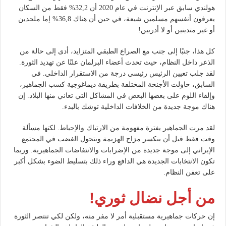
هولندي سابق عبر الإنترنت في عام 2020 أن 32,2% فقط من السكان
يعرفون أنفسهم مسلمين شيعة، في حين أن هناك 36,8% إما ملحدين
أو غير متدينين أو لا أدريين!
كل هذا، جنبًا إلى جنب مع الصراع الطبقي المتزايد، أدى إلى حالة من
الذعر داخل النظام، حيث تحدث أعضاء البرلمان علنًا عن تهديد الثورة.
لقد جلب تعيين الرئيس رئيسي درجة من الاستقرار الداخلي. في
السابق، حاولت الأجنحة المختلفة بطريقة ديماغوجية كسب الجماهير،
وإلقاء اللوم على بعضها البعض في المشاكل التي تعاني منها البلاد. إن
هناك موجة جديدة من الخلافات الداخلية توشك بالبدء.
لقد مرت الجماهير بفترة مفهومة من الارتباك والإحباط. لكنها مسألة
وقت فقط قبل أن ينكسر مزاج الهزيمة ويتحول الغضب في المجتمع
الإيراني إلى موجة جديدة من الإضرابات والانتفاضات الجماهيرية. وربما
تكون الانتخابات الجديدة هي الدافع وراء ذلك بتسليط الضوء بشكل أكبر
على تعفن النظام.
من أجل نضال ثوري!
إن حركات جماهيرية مستقبلية أمر لا مفر منه، ولكن لكي تنتصر الثورة