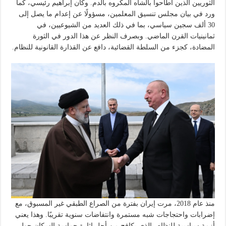
الثوريين الذين أطاحوا بالشاه المكروه بالدم. وكان إبراهيم رئيسي، كما
ورد في بيان مجلس تنسيق المعلمين، مسؤولًا عن إعدام ما يصل إلى
30 ألف سجين سياسي، بما في ذلك العديد من الشيوعيين، في
ثمانينيات القرن الماضي. وبصرف النظر عن هذا الدور في الثورة
المضادة، كجزء من السلطة القضائية، دافع عن القذارة القانونية للنظام.
منذ عام 2018، مرت إيران بفترة من الصراع الطبقي غير المسبوق، مع
إضرابات واحتجاجات شبه مستمرة وانتفاضات سنوية تقريبًا. وهذا يعني
أزمة سياسية للنظام، الذي يكافح من أجل إثارة حماسة السكان حول