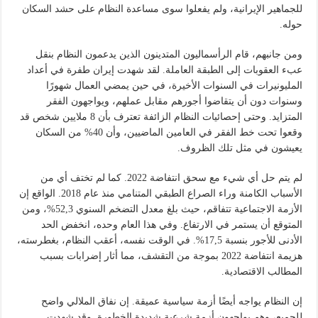
للجماهير الإيرانية، ولم يفعلوا سوى مساعدة النظام على حشد السكان
حوله.
ومن جانبهم، قام الرأسماليون المتدينون الذين يدعمون النظام بنقل
عبء العقوبات إلى الطبقة العاملة. لقد شهدت إيران طفرة في أعداد
المليونيرات في السنوات الأخيرة، في حين يمضي العمال شهورًا
وسنوات دون أن يتقاضوا أجورهم مقابل عملهم، ويواجهون الفقر
المتزايد. وحتى إحصائيات النظام الزائفة تعترف بأن 8 ملايين شخص قد
وقعوا تحت خط الفقر في العامين الماضيين، وأن 40% من السكان
يعيشون في مثل تلك الظروف.
لم يتم حل أي شيء مع سحق انتفاضة 2022. كما لم تختف أي من
الأسباب الكامنة وراء الصراع الطبقي المتنامي منذ عام 2018. الواقع إن
الأزمة الاجتماعية تتفاقم، حيث بلغ معدل التضخم السنوي 52,3%، ومن
المتوقع أن يستمر في الارتفاع. وفي هذا العام وحده، انخفض الحد
الأدنى للأجور بنسبة 17,5%. في الوقت نفسه، أعقب النظام، بغطرسته،
هزيمة انتفاضة 2022 بموجة من التقشف، مما أثار إضرابات بسبب
المطالب الاقتصادية.
إن النظام يواجه أيضًا أزمة سياسية عميقة. إن نفاق الملالي واضح
للجميع، وهم يواجهون أزمة شرعية شديدة الخطورة. وقد شهدت