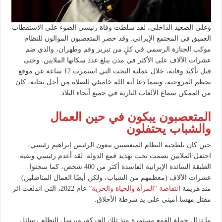
وعلى الصعيد الداخلي، لقد سلطت وفاة رئيسي الضوء على الاستقطاب
العميق في المجتمع الإيراني. وقد حضر المتعصبون الموالون للنظام
موكب الجنازة الرسمي في كلٍ من تبريز وقم وطهران، والذي ضم
عشرات الآلاف على الأكثر في مدن يبلغ عدد سكانها الملايين. وحتى
قبل تأكيد وفاته، خلال عملية البحث التي استمرت 12 ساعة عن موقع
تحطم المروحية، وبينما دعا آية الله خامنئي للصلاة من أجل نجاته، كان
من الممكن سماع الألعاب النارية في جميع أنحاء البلاد.
المتعصبون يبكون في حين العمال
والشباب يحتفلون
حين كان بلطجية النظام المتعصبين ينعون الرئيس إبراهيم رئيسي،
احتفل الملايين بصمت تحت تهديد قمع الدولة. لقد أعدم رئيسي وبقية
الطبقة السائدة الإيرانية الفاسدة أكثر من 400 شخص، كما سجنوا
عشرات الآلاف (معظمهم من الشباب، ولكن أيضًا العمال المناضلين)
منذ هزيمة
انتفاضة “المرأة والحياة والحرية”
عام 2022، التي اندلعت اثر
مقتل مهسا أميني على يد شرطة الأخلاق.
ما تزال حملة القمع مستمرة منذ تلك الحركة، ويرسل النظام رسائل