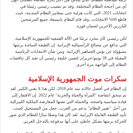
أي من أجنحة النظام المختلفة. وقد تم تنصيب رئيسي رئيسًا في
انتخابات 2021، التي كانت هزلية حتى بمعايير النظام المتدنية، حيث
قاطع 60% الانتخابات، وقد قام النظام باستبعاد جميع المرشحين
البارزين الآخرين لضمان فوزه.
لكن رئيسي كان مجرد ترسًا في الآلة القمعية للجمهورية الإسلامية،
التي تدافع عن مصالح الرأسمالية الإيرانية. إن الطبقة السائدة برمتها
مسؤولة عن بؤس الجماهير الإيرانية. ومن شأن الانتخابات الرئاسية
المقبلة في 28 يونيو/حزيران لتعيين خليفة رئيسي أن تعيد كل تناقضات
النظام إلى الواجهة مرة أخرى.
سكرات موت الجمهورية الإسلامية
إن النظام في أفضل حالاته منذ عام 2018، لكن هذا لا يعني الكثير. لقد
تم سحق انتفاضة “المرأة والحياة والحرية” عام 2022. إن الافتقار إلى
قيادة سياسية واضحة، والحملة التي تشنها المعارضة الملكية الليبرالية
من أجل “تغيير النظام” بدعم من الغرب، جعل من المستحيل كسب
تأييد الطبقة العاملة الإيرانية. لقد كان هذا وضعًا سارًا للنظام الذي صور
الحركة برمتها بشكل خاطئ على أنها مدفوعة بالتدخل الغربي.