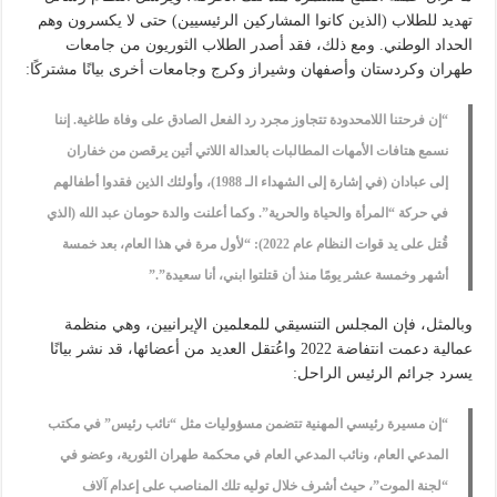
تهديد للطلاب (الذين كانوا المشاركين الرئيسيين) حتى لا يكسرون وهم
الحداد الوطني. ومع ذلك، فقد أصدر الطلاب الثوريون من جامعات
طهران وكردستان وأصفهان وشيراز وكرج وجامعات أخرى بيانًا مشتركًا:
“إن فرحتنا اللامحدودة تتجاوز مجرد رد الفعل الصادق على وفاة طاغية. إننا
نسمع هتافات الأمهات المطالبات بالعدالة اللاتي أتين يرقصن من خفاران
إلى عبادان (في إشارة إلى الشهداء الـ 1988)، وأولئك الذين فقدوا أطفالهم
في حركة “المرأة والحياة والحرية”. وكما أعلنت والدة حومان عبد الله (الذي
قُتل على يد قوات النظام عام 2022): “لأول مرة في هذا العام، بعد خمسة
أشهر وخمسة عشر يومًا منذ أن قتلتوا ابني، أنا سعيدة”.”
وبالمثل، فإن المجلس التنسيقي للمعلمين الإيرانيين، وهي منظمة
عمالية دعمت انتفاضة 2022 واعُتقل العديد من أعضائها، قد نشر بيانًا
يسرد جرائم الرئيس الراحل:
“إن مسيرة رئيسي المهنية تتضمن مسؤوليات مثل “نائب رئيس” في مكتب
المدعي العام، ونائب المدعي العام في محكمة طهران الثورية، وعضو في
“لجنة الموت”، حيث أشرف خلال توليه تلك المناصب على إعدام آلاف