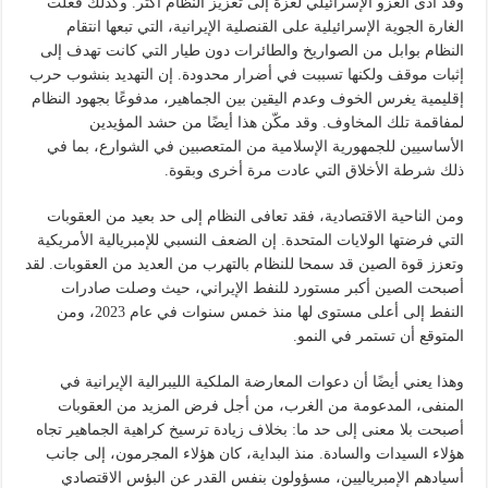
وقد أدى الغزو الإسرائيلي لغزة إلى تعزيز النظام أكثر. وكذلك فعلت
الغارة الجوية الإسرائيلية على القنصلية الإيرانية، التي تبعها انتقام
النظام بوابل من الصواريخ والطائرات دون طيار التي كانت تهدف إلى
إثبات موقف ولكنها تسببت في أضرار محدودة. إن التهديد بنشوب حرب
إقليمية يغرس الخوف وعدم اليقين بين الجماهير، مدفوعًا بجهود النظام
لمفاقمة تلك المخاوف. وقد مكّن هذا أيضًا من حشد المؤيدين
الأساسيين للجمهورية الإسلامية من المتعصبين في الشوارع، بما في
ذلك شرطة الأخلاق التي عادت مرة أخرى وبقوة.
ومن الناحية الاقتصادية، فقد تعافى النظام إلى حد بعيد من العقوبات
التي فرضتها الولايات المتحدة. إن الضعف النسبي للإمبريالية الأمريكية
وتعزز قوة الصين قد سمحا للنظام بالتهرب من العديد من العقوبات. لقد
أصبحت الصين أكبر مستورد للنفط الإيراني، حيث وصلت صادرات
النفط إلى أعلى مستوى لها منذ خمس سنوات في عام 2023، ومن
المتوقع أن تستمر في النمو.
وهذا يعني أيضًا أن دعوات المعارضة الملكية الليبرالية الإيرانية في
المنفى، المدعومة من الغرب، من أجل فرض المزيد من العقوبات
أصبحت بلا معنى إلى حد ما: بخلاف زيادة ترسيخ كراهية الجماهير تجاه
هؤلاء السيدات والسادة. منذ البداية، كان هؤلاء المجرمون، إلى جانب
أسيادهم الإمبرياليين، مسؤولون بنفس القدر عن البؤس الاقتصادي