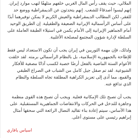
الملالي، حيث يقف رأس المال الغربي خلفهم متلهفًا لنهب موارد إيران.
إنهم ليسوا أصدقاءً للشعب. إنهم يتحدثون عن الديمقراطية ووضع حد
للفقر، لكن المطالب الديمقراطية والعيش الكريم لا يمكن توفيرهما أبدًا
على أساس الرأسمالية الإيرانية الضعيفة والطفيلية. إن الطريق الوحيد
أمام الجماهير الإيرانية إلى الأمام يكمن في استيلاء الطبقة العاملة على
السلطة لإدارة شؤون المجتمع لمصلحة الأغلبية.
ولذلك، فإن مهمة الثوريين في إيران يجب أن تكون الاستعداد ليس فقط
للإطاحة بالجمهورية الإسلامية، بل بالنظام الرأسمالي برمته. لقد خلقت
الأعوام الستة الماضية بالفعل أرضًا خصبة لكسب آذانًا مصغية للأفكار
الشيوعية. لقد تم صقل جيل كامل من الشباب في الصراع الطبقي
والقمع، مما أدى إلى تعزيز الكراهية المطلقة تجاه السلطة والنظام
الذي تدافع عنه.
يجب أن تصبح تلك الإمكانية فعلية. ويجب أن تصبح هذه القوى منظمة
وجاهزة للتدخل في الحركات والانتفاضات الجماهيرية المستقبلية. على
هذا الأساس، سيتم إعادة بناء تقاليد النضال الرائعة التي سحقها أمثال
إبراهيم رئيسي على مستوى أعلى.
اسياس يافاري