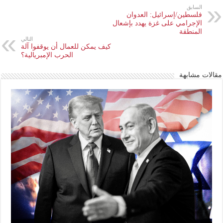
السابق
فلسطين/إسرائيل: العدوان
الإجرامي على غزة يهدد بإشعال
المنطقة
التالي
كيف يمكن للعمال أن يوقفوا آلة
الحرب الإمبريالية؟
مقالات مشابهة