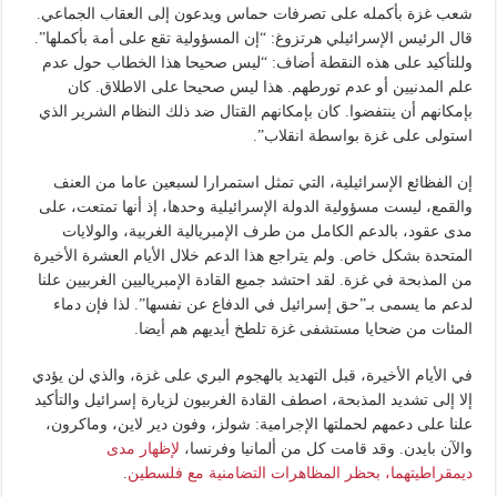
شعب غزة بأكمله على تصرفات حماس ويدعون إلى العقاب الجماعي.
قال الرئيس الإسرائيلي هرتزوغ: “إن المسؤولية تقع على أمة بأكملها”.
وللتأكيد على هذه النقطة أضاف: “ليس صحيحا هذا الخطاب حول عدم
علم المدنيين أو عدم تورطهم. هذا ليس صحيحا على الاطلاق. كان
بإمكانهم أن ينتفضوا. كان بإمكانهم القتال ضد ذلك النظام الشرير الذي
استولى على غزة بواسطة انقلاب”.
إن الفظائع الإسرائيلية، التي تمثل استمرارا لسبعين عاما من العنف
والقمع، ليست مسؤولية الدولة الإسرائيلية وحدها، إذ أنها تمتعت، على
مدى عقود، بالدعم الكامل من طرف الإمبريالية الغربية، والولايات
المتحدة بشكل خاص. ولم يتراجع هذا الدعم خلال الأيام العشرة الأخيرة
من المذبحة في غزة. لقد احتشد جميع القادة الإمبرياليين الغربيين علنا
لدعم ما يسمى بـ”حق إسرائيل في الدفاع عن نفسها”. لذا فإن دماء
المئات من ضحايا مستشفى غزة تلطخ أيديهم هم أيضا.
في الأيام الأخيرة، قبل التهديد بالهجوم البري على غزة، والذي لن يؤدي
إلا إلى تشديد المذبحة، اصطف القادة الغربيون لزيارة إسرائيل والتأكيد
علنا على دعمهم لحملتها الإجرامية: شولز، وفون دير لاين، وماكرون،
والآن بايدن. وقد قامت كل من ألمانيا وفرنسا،
لإظهار مدى
ديمقراطيتهما، بحظر المظاهرات التضامنية مع فلسطين
.