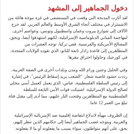
دخول الجماهير إلى المشهد
لقد أثارت المذبحة التي وقعت في المستشفى في غزة موجة هائلة من
الاشمئزاز في مختلف أنحاء الشرق الأوسط والعالم العربي. لقد خرج
الآلاف إلى شوارع بيروت وعمان واسطنبول وتونس، وعواصم أخرى،
لمهاجمة المباني الدبلوماسية الإسرائيلية، لكنهم استهدفوا أيضا، وبحق،
المصالح الأمريكية والفرنسية. ففي تركيا، توجه العشرات من
المتظاهرين إلى قاعدة رادار تابعة للناتو، الذي تقوده الولايات المتحدة،
في كورجيك وحاولوا اختراق مقرها.
وفي الخليل وجنين ورام الله ومدن وبلدات أخرى في الضفة الغربية،
رددت حشود غاضبة شعار: “الشعب يريد إسقاط الرئيس”، في إشارة
إلى رئيس السلطة الفلسطينية، عباس، الذي يعمل كعميل أمني محلي
لصالح الدولة الإسرائيلية. اشتبكت قوات الأمن التابعة للسلطة
الفلسطينية مع المتظاهرين وفتحت النار عليهم، مما أدى إلى مقتل فتاة
تبلغ من العمر 12 عاما.
إن الظروف مهيأة لاندلاع انتفاضة إقليمية ضد الإمبريالية الإسرائيلية
والغربية. ويتوجه غضب الجماهير أيضا إلى حكامهم الذين تنظر إليهم،
بحق، على أنهم متواطئون، سواء بسبب ما يفعلونه أو ما لا يفعلونه.