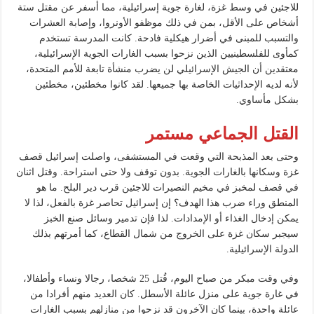
للاجئين في وسط غزة، لغارة جوية إسرائيلية، مما أسفر عن مقتل ستة
أشخاص على الأقل، بمن في ذلك موظفو الأونروا، وإصابة العشرات
والتسبب للمبنى في أضرار هيكلية فادحة. كانت المدرسة تستخدم
كمأوى للفلسطينيين الذين نزحوا بسبب الغارات الجوية الإسرائيلية،
معتقدين أن الجيش الإسرائيلي لن يضرب منشأة تابعة للأمم المتحدة،
لأنه لديه الإحداثيات الخاصة بها جميعها. لقد كانوا مخطئين، مخطئين
بشكل مأساوي.
القتل الجماعي مستمر
وحتى بعد المذبحة التي وقعت في المستشفى، واصلت إسرائيل قصف
غزة وسكانها بالغارات الجوية. بدون توقف ولا حتى استراحة. وقتل اثنان
في قصف لمخبز في مخيم النصيرات للاجئين قرب دير البلح. ما هو
المنطق وراء ضرب هذا الهدف؟ إن إسرائيل تحاصر غزة بالفعل، لذا لا
يمكن إدخال الغذاء أو الإمدادات. لذا فإن تدمير وسائل صنع الخبز
سيجبر سكان غزة على الخروج من شمال القطاع، كما أمرتهم بذلك
الدولة الإسرائيلية.
وفي وقت مبكر من صباح اليوم، قُتل 25 شخصا، رجالا ونساء وأطفالا،
في غارة جوية على منزل عائلة الأسطل. كان العديد منهم أفرادا من
عائلة واحدة، بينما كان الآخرون قد نزحوا من منازلهم بسبب الغارات