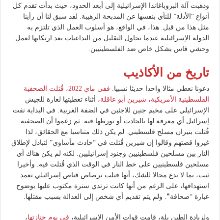
وذهبت آلة البروباغاندا الإسرائيلية إلى أبعد الحدود، حيث بدأت تقدم كل
أنواع “الأدلة” للنأي بنفسها عن المذبحة الرهيبة. لقد سبق لنا أن رأينا
مثل هذا من قبل. هذا، في الواقع، هو أسلوب العمل الذي تلتزم به
الدولة الإسرائيلية عندما تحاول التقليل من التداعيات بعد ارتكابها لعمل
وحشي قاس بشكل خاص ضد الفلسطينيين.
تاريخ من الأكاذيب
دعونا نعطي مثالا واحدا حديثا نسبيا.
ففي ماي 2022، قُتلت الصحفية
الفلسطينية الأمريكية، شيرين أبو عاقلة
، أثناء تغطيتها لغارة للجيش
الإسرائيلي على مخيم جنين للاجئين في الضفة الغربية. في البداية نفت
إسرائيل أي معرفة لها بالحادث أو تورطها فيه. ثم زعموا أن الصحفية
قُتلت بنيران مسلح فلسطيني. لم يكن ذلك متناسبا مع الحقائق، لذا
غيروا قصتهم وقالوا إن شيرين قُتلت في “حادث مأساوي” لتبادل لإطلاق
النار بين مسلحين فلسطينيين وجنود إسرائيليين. لكنه لم يكن هناك أي
مسلحين فلسطينيين على خط النار في الوقت الذي قُتلت فيه. وأخيرا
ثبت، بما لا يدع مجالا للشك، أنها قتلت برصاص قناص إسرائيلي تعمد
استهدافها، على الرغم من أنها كانت ترتدي سترة مكتوب عليها بوضوح
عبارة “صحافة”ً. ولم يتم تقديم أي شخص إلى العدالة بسبب مقتلها.
ولزيادة الطين بلة، قامت قوات الأمن الإسرائيلية،
في يوم جنازتها
،