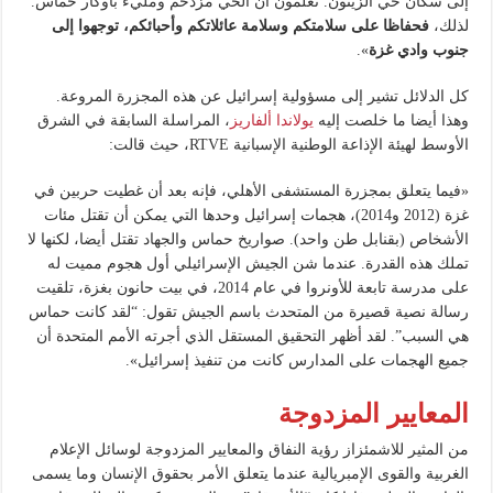
إلى سكان حي الزيتون. تعلمون أن الحي مزدحم ومليء بأوكار حماس.
لذلك،
فحفاظا على سلامتكم وسلامة عائلاتكم وأحبائكم، توجهوا إلى
جنوب وادي غزة
».
كل الدلائل تشير إلى مسؤولية إسرائيل عن هذه المجزرة المروعة.
وهذا أيضا ما خلصت إليه
يولاندا ألفاريز
، المراسلة السابقة في الشرق
الأوسط لهيئة الإذاعة الوطنية الإسبانية RTVE، حيث قالت:
«فيما يتعلق بمجزرة المستشفى الأهلي، فإنه بعد أن غطيت حربين في
غزة (2012 و2014)، هجمات إسرائيل وحدها التي يمكن أن تقتل مئات
الأشخاص (بقنابل طن واحد). صواريخ حماس والجهاد تقتل أيضا، لكنها لا
تملك هذه القدرة. عندما شن الجيش الإسرائيلي أول هجوم مميت له
على مدرسة تابعة للأونروا في عام 2014، في بيت حانون بغزة، تلقيت
رسالة نصية قصيرة من المتحدث باسم الجيش تقول: “لقد كانت حماس
هي السبب”. لقد أظهر التحقيق المستقل الذي أجرته الأمم المتحدة أن
جميع الهجمات على المدارس كانت من تنفيذ إسرائيل».
المعايير المزدوجة
من المثير للاشمئزاز رؤية النفاق والمعايير المزدوجة لوسائل الإعلام
الغربية والقوى الإمبريالية عندما يتعلق الأمر بحقوق الإنسان وما يسمى