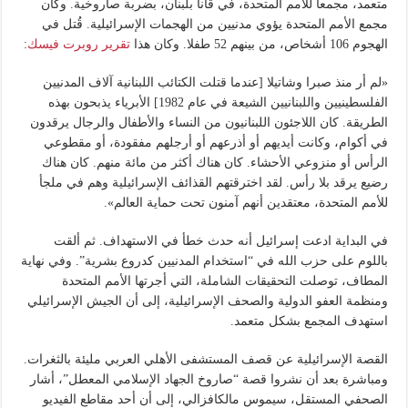
متعمد، مجمعا للأمم المتحدة، في قانا بلبنان، بضربة صاروخية. وكان
مجمع الأمم المتحدة يؤوي مدنيين من الهجمات الإسرائيلية. قُتل في
الهجوم 106 أشخاص، من بينهم 52 طفلا. وكان هذا
تقرير روبرت فيسك
:
«لم أر منذ صبرا وشاتيلا [عندما قتلت الكتائب اللبنانية آلاف المدنيين
الفلسطينيين واللبنانيين الشيعة في عام 1982] الأبرياء يذبحون بهذه
الطريقة. كان اللاجئون اللبنانيون من النساء والأطفال والرجال يرقدون
في أكوام، وكانت أيديهم أو أذرعهم أو أرجلهم مفقودة، أو مقطوعي
الرأس أو منزوعي الأحشاء. كان هناك أكثر من مائة منهم. كان هناك
رضيع يرقد بلا رأس. لقد اخترقتهم القذائف الإسرائيلية وهم في ملجأ
للأمم المتحدة، معتقدين أنهم آمنون تحت حماية العالم».
في البداية ادعت إسرائيل أنه حدث خطأ في الاستهداف. ثم ألقت
باللوم على حزب الله في “استخدام المدنيين كدروع بشرية”. وفي نهاية
المطاف، توصلت التحقيقات الشاملة، التي أجرتها الأمم المتحدة
ومنظمة العفو الدولية والصحف الإسرائيلية، إلى أن الجيش الإسرائيلي
استهدف المجمع بشكل متعمد.
القصة الإسرائيلية عن قصف المستشفى الأهلي العربي مليئة بالثغرات.
ومباشرة بعد أن نشروا قصة “صاروخ الجهاد الإسلامي المعطل”، أشار
الصحفي المستقل، سيموس مالكافزالي، إلى أن أحد مقاطع الفيديو