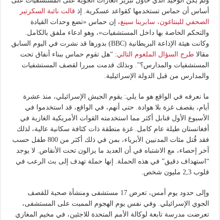
ولم يكن الوحيد الذي حاول تبرير الغارات الجوية على المستشفيات على
أساس أن حماس تستخدمها كقواعد عسكرية. إذ
قالت نائبة السكرتير
الصحفي للبنتاغون، سابرينا سينغ
، إن حماس «تضع وحدات القيادة
والتحكم الخاصة بها داخل المستشفيات»، وهو ادعاء ملفق بالكامل.
وكانت هيئة الإذاعة البريطانية (BBC) بدورها قد نشرت في اليوم السابق
مقالا
طرح السؤال الملغوم التالي
: “هل تقوم حماس ببناء أنفاق تحت
المستشفيات والمدارس؟”. وبذلك قدمت مبررا لقصف المستشفيات
والمدارس من قبل الدولة الإسرائيلية.
ما نعرفه في الواقع هو ما يلي: يقوم الجيش الإسرائيلي، منذ عشرة
أيام، بقصف غزة بلا هوادة. حتى أنهم، في الواقع، قد استخدموا في
الأسبوع الأول قنابل أكثر مما استخدمته القوات الأمريكية الغازية في
أفغانستان طيلة عام كامل. غزة منطقة ذات كثافة سكانية عالية، لذلك
فقد قُتل مئات المدنيين الأبرياء، بمن في ذلك أكثر من 800 طفل حسب
آخر إحصاء، مع الاشتباه في أن العديد ما يزالون تحت الأنقاض. لا يوجد
“استهداف دقيق” في هذه الحملة. إنها حملة تهدف إلى بث الرعب في
قلوب 2,3 مليون شخص.
وإلى حدود يوم أمس، تعرض 17 مستشفى ومنشأة صحية للقصف
الجوي الإسرائيلي. وفي نفس يوم الهجوم المميت على المستشفى،
تعرضت مدرسة تابعة لوكالة الأمم المتحدة للاجئين، في مخيم المغازي