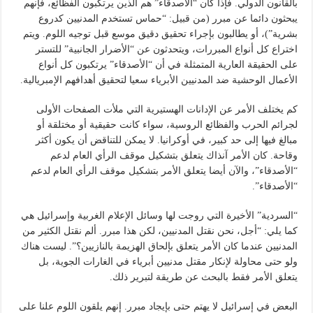
بالقانون الدولي. فإذا كان “الأصدقاء” هم الذين يرتكبون الفظائع، فإنهم
يبحثون دائما عن مبرر (من قبيل: “حماس تستخدم المدنيين كدروع
بشرية”)، أو يطالبون بإجراء تحقيق دقيق موسع قبل توجيه اللوم. ويتم
اختراع كل أنواع المبررات، ويتحدثون عن “الأضرار الجانبية” للتستر
على الحقيقة العارية المتمثلة في أن “الأصدقاء” يرتكبون كل أنواع
الأعمال الوحشية ضد المدنيين الأبرياء سعيا لتحقيق أهدافهم الإمبريالية.
كم يختلف الأمر عن الإدانات الهستيرية التي ملأت الصفحات الأولى
لجرائم الحرب والفظائع الروسية، سواء كانت حقيقية أو مختلقة أو
مبالغ فيها إلى حد كبير، في أوكرانيا. لا يمكن للتناقض أن يكون أكثر
وقاحة. كان الأمر آنذاك يتعلق بتشكيل موقف الرأي العام لدعم
“الأصدقاء”، والآن أيضا يتعلق الأمر بتشكيل موقف الرأي العام لدعم
“الأصدقاء”.
“السردية” الأخيرة التي روجت لها وسائل الإعلام الغربية وإسرائيل هي
كما يلي: “أجل، نحن نقتل المدنيين، لكن هذا مبرر. ألم نقتل الكثير من
المدنيين عندما كان الأمر يتعلق بإلحاق الهزيمة بالنازيين؟”. ليست هناك
ولو حتى محاولة لإنكار مقتل مدنيين أبرياء في الغارات الجوية، بل
يتعلق الأمر فقط بالبحث عن طريقة لتبرير ذلك.
البعض في إسرائيل لا يهتم حتى بإيجاد مبرر. إنهم يلقون اللوم علنا على