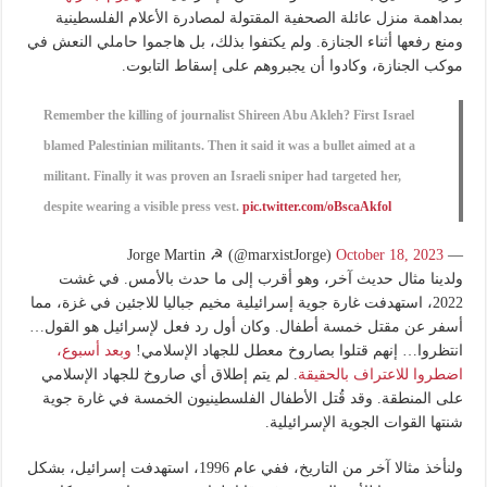
بمداهمة منزل عائلة الصحفية المقتولة لمصادرة الأعلام الفلسطينية
ومنع رفعها أثناء الجنازة. ولم يكتفوا بذلك، بل هاجموا حاملي النعش في
موكب الجنازة، وكادوا أن يجبروهم على إسقاط التابوت.
Remember the killing of journalist Shireen Abu Akleh? First Israel
blamed Palestinian militants. Then it said it was a bullet aimed at a
militant. Finally it was proven an Israeli sniper had targeted her,
despite wearing a visible press vest.
pic.twitter.com/oBscaAkfol
October 18, 2023
— Jorge Martin ☭ (@marxistJorge)
ولدينا مثال حديث آخر، وهو أقرب إلى ما حدث بالأمس. في غشت
2022، استهدفت غارة جوية إسرائيلية مخيم جباليا للاجئين في غزة، مما
أسفر عن مقتل خمسة أطفال. وكان أول رد فعل لإسرائيل هو القول…
انتظروا… إنهم قتلوا بصاروخ معطل للجهاد الإسلامي!
وبعد أسبوع،
اضطروا للاعتراف بالحقيقة
. لم يتم إطلاق أي صاروخ للجهاد الإسلامي
على المنطقة. وقد قُتل الأطفال الفلسطينيون الخمسة في غارة جوية
شنتها القوات الجوية الإسرائيلية.
ولنأخذ مثالا آخر من التاريخ، ففي عام 1996، استهدفت إسرائيل، بشكل