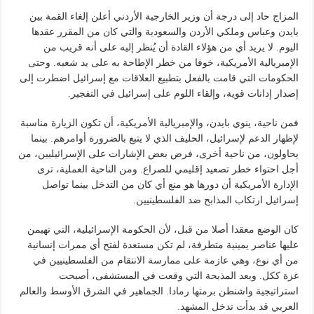
المزاج حاد إلى درجة أن وزير الخارجية الأردني أعلن إلغاء القمة بين
بايدن وعباس وملكي الأردن والسعودية والتي كان من المقرر عقدها
اليوم. لا يريد أي من هؤلاء القادة أن يُنظر إليه على أنه قريب من
الإمبريالية الأمريكية، خوفا من خطر الإطاحة به على يد شعبه. وحتى
الحكومات التي قامت بالفعل بتطبيع العلاقات مع إسرائيل اضطرت إلى
إصدار إدانات قوية، وإلقاء اللوم على إسرائيل في التفجير.
فمن ناحية، ينوي بايدن، والإمبريالية الأمريكية، أن تكون الزيارة مناسبة
لإظهار الدعم لإسرائيل، الحليف الذي لا يتبع بالضرورة أوامرهم. بينما
يحاولون، من ناحية أخرى، فرض بعض الإشارات على الإسرائيليين، من
أجل احتواء خطر تصعيد إقليمي للصراع. ومن الناحية العملية، ترى
الإدارة الأمريكية أن دورها هو منع أي كان من التدخل بينما تواصل
إسرائيل ارتكاب المذابح ضد الفلسطينيين.
كان الوضع معقدا أصلا من قبل، لأن الحكومة الإسرائيلية، التي تهيمن
عليها عناصر يمينية متطرفة، لم تكن مستعدة لفتح أي ممرات إنسانية
من أي نوع، وهي عازمة على ممارسة الانتقام من الفلسطينيين في
غزة ككل. وبعد المذبحة التي وقعت في المستشفى، أصبحت
استراتيجية واشنطن برمتها رمادا. الجماهير في الشرق الأوسط والعالم
العربي قد بدأت تدخل المشهد.