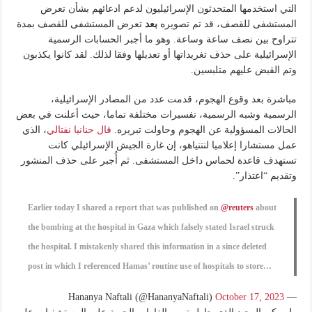
التي استخدمها المتحدثون الإسرائيليون لدعم ادعائهم بشأن تعرض
المستشفى للقصف، قد تم تصويره
بعد
تعرض المستشفى للقصف بمدة
تتراوح بين نصف ساعة وساعة. وهو ما أجبر الحسابات الرسمية
الإسرائيلية على حذف تغريداتها أو تعديلها وفقا لذلك. لقد كانوا يكذبون
وتم القبض عليهم متلبسين.
مباشرة بعد وقوع الهجوم، قدمت عدد من المصادر الإسرائيلية،
الرسمية وشبه الرسمية، تفسيرات مختلفة تماما، حيث أعلنت في بعض
الحالات المسؤولية عن الهجوم وحاولت تبريره.
قال حنانيا نفتالي
، الذي
عمل مستشارا إعلاميا لنتنياهو، إن غارة الجيش الإسرائيلي كانت
تستهدف قاعدة لحماس داخل المستشفى. ثم أُجبر على حذف المنشور
وتقديم “اعتذار”.
Earlier today I shared a report that was published on
@reuters
about
the bombing at the hospital in Gaza which falsely stated Israel struck
the hospital. I mistakenly shared this information in a since deleted
post in which I referenced Hamas’ routine use of hospitals to store…
October 17, 2023
— Hananya Naftali (@HananyaNaftali)