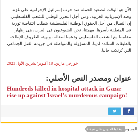
الآن هو الوقت لتصعيد الحملة ضد حرب إسرائيل الإجرامية على غزة،
وضد الإمبريالية الغربية، ومن أجل التحرر الوطني للشعب الفلسطيني.
إن النضال من أجل الحقوق الوطنية الفلسطينية يتطلب انتفاضة ثورية
في المنطقة بأسرها. مهمتنا، نحن الشيوعيون في الغرب، هي إظهار
تضامننا مع الشعب الفلسطيني ودعمنا لنضاله، وتهيئة الظروف للإطاحة
بالطبقات السائدة لدينا، المسؤولة والمتواطئة في جريمة القتل الجماعي
التي تُرتكب حاليا.
خورخي مارتن، 18 أكتوبر/تشرين الأول 2023
عنوان ومصدر النص الأصلي:
Hundreds killed in hospital attack in Gaza:
rise up against Israel’s murderous campaign!
الوسوم
اوقفوا العدوان على غزة