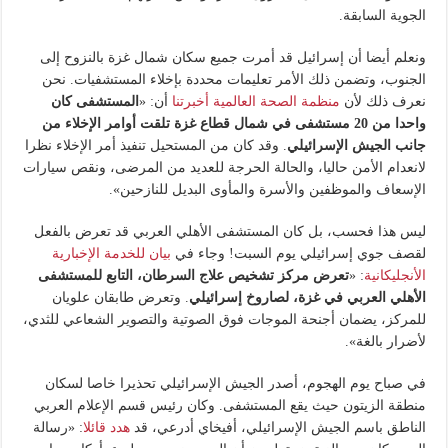
الجوية السابقة.
ونعلم أيضا أن إسرائيل قد أمرت جميع سكان شمال غزة بالنزوح إلى
الجنوب، وتضمن ذلك الأمر تعليمات محددة بإخلاء المستشفيات. نحن
نعرف ذلك لأن
منظمة الصحة العالمية أخبرتنا
أن: «
المستشفى كان
واحدا من 20 مستشفى في شمال قطاع غزة تلقت أوامر الإخلاء من
جانب الجيش الإسرائيلي
. وقد كان من المستحيل تنفيذ أمر الإخلاء نظرا
لانعدام الأمن حاليا، والحالة الحرجة للعديد من المرضى، ونقص سيارات
الإسعاف والموظفين والأسرة والمأوى البديل للنازحين».
ليس هذا فحسب، بل كان المستشفى الأهلي العربي قد تعرض بالفعل
لقصف جوي إسرائيلي يوم السبت! وجاء في
بيان للخدمة الإخبارية
الأنجليكانية
: «
تعرض مركز تشخيص علاج السرطان، التابع للمستشفى
الأهلي العربي في غزة، لصاروخ إسرائيلي
. وتعرض طابقان علويان
للمركز، يضمان أجنحة الموجات فوق الصوتية والتصوير الشعاعي للثدي،
لأضرار بالغة».
في صباح يوم الهجوم، أصدر الجيش الإسرائيلي تحذيرا خاصا لسكان
منطقة الزيتون حيث يقع المستشفى. وكان رئيس قسم الإعلام العربي
الناطق باسم الجيش الإسرائيلي، أفيخاي أدرعي، قد
هدد قائلا
: «رسالة