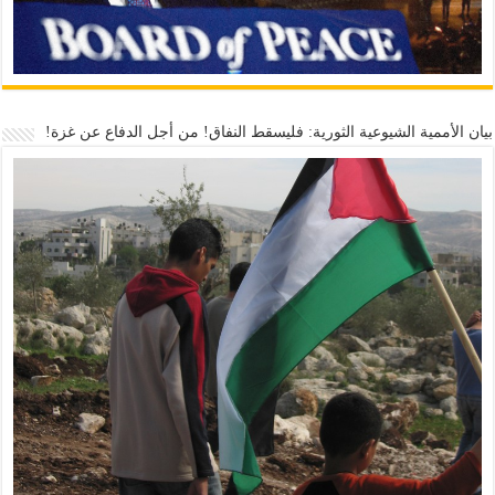
بيان الأممية الشيوعية الثورية: فليسقط النفاق! من أجل الدفاع عن غزة!