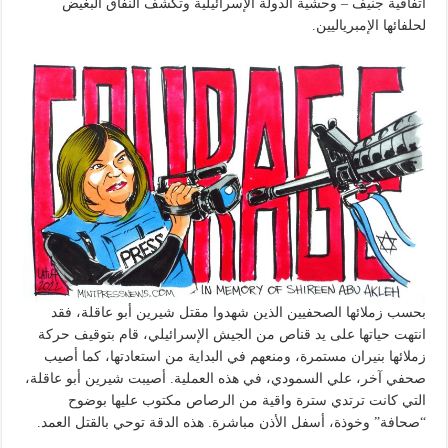
اتفاقية جنيف – وحشية الدولة الإسرائيلية وتكشف النفاق البغيض
لحلفائها الإمبرياليين.
بحسب زملائها الصحفيين الذين شهدوا مقتل شيرين أبو عاقلة، فقد
انتهت حياتها على يد قناص من الجيش الإسرائيلي، قام بتوقيف حركة
زملائها بنيران مستمرة، ومنعهم في البداية من استعادتها، كما أصيب
صحفي آخر، علي السمودي، في هذه العملية. أصيبت شيرين أبو عاقلة،
التي كانت ترتدي سترة واقية من الرصاص مكتوب عليها بوضوح
“صحافة” وخوذة، أسفل الأذن مباشرة. هذه الدقة توحي بالقتل العمد.