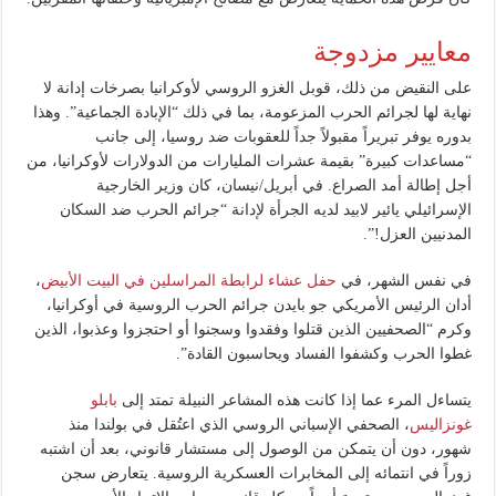
معايير مزدوجة
على النقيض من ذلك، قوبل الغزو الروسي لأوكرانيا بصرخات إدانة لا
نهاية لها لجرائم الحرب المزعومة، بما في ذلك “الإبادة الجماعية”. وهذا
بدوره يوفر تبريراً مقبولاً جداً للعقوبات ضد روسيا، إلى جانب
“مساعدات كبيرة” بقيمة عشرات المليارات من الدولارات لأوكرانيا، من
أجل إطالة أمد الصراع. في أبريل/نيسان، كان وزير الخارجية
الإسرائيلي يائير لابيد لديه الجرأة لإدانة “جرائم الحرب ضد السكان
المدنيين العزل!”.
في نفس الشهر، في
حفل عشاء لرابطة المراسلين في البيت الأبيض
،
أدان الرئيس الأمريكي جو بايدن جرائم الحرب الروسية في أوكرانيا،
وكرم “الصحفيين الذين قتلوا وفقدوا وسجنوا أو احتجزوا وعذبوا، الذين
غطوا الحرب وكشفوا الفساد ويحاسبون القادة”.
يتساءل المرء عما إذا كانت هذه المشاعر النبيلة تمتد إلى
بابلو
غونزاليس
، الصحفي الإسباني الروسي الذي اعتُقل في بولندا منذ
شهور، دون أن يتمكن من الوصول إلى مستشار قانوني، بعد أن اشتبه
زوراً في انتمائه إلى المخابرات العسكرية الروسية. يتعارض سجن