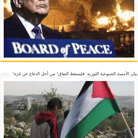
بيان الأممية الشيوعية الثورية: فليسقط النفاق! من أجل الدفاع عن غزة!