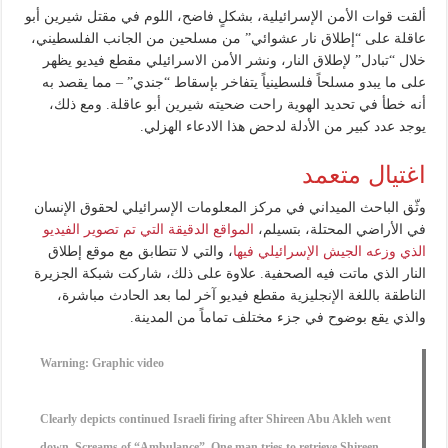
ألقت قوات الأمن الإسرائيلية، بشكلٍ فاضح، اللوم في مقتل شيرين أبو
عاقلة على “إطلاق نار عشوائي” من مسلحين من الجانب الفلسطيني،
خلال “تبادل” لإطلاق النار، ونشر الأمن الاسرائيلي مقطع فيديو يظهر
على ما يبدو مسلحاً فلسطينياً يتفاخر بإسقاط “جندي” – مما يقصد به
أنه خطأ في تحديد الهوية راحت ضحيته شيرين أبو عاقلة. ومع ذلك،
يوجد عدد كبير من الأدلة لدحض هذا الادعاء الهزلي.
اغتيال متعمد
وثّق الباحث الميداني في مركز المعلومات الإسرائيلي لحقوق الإنسان
في الأراضي المحتلة، بتسيلم،
المواقع الدقيقة التي تم تصوير الفيديو
الذي وزعه الجيش الإسرائيلي فيها
، والتي لا تتطابق مع موقع إطلاق
النار الذي ماتت فيه الصحفية. علاوة على ذلك، شاركت شبكة الجزيرة
الناطقة باللغة الإنجليزية مقطع فيديو آخر لما بعد الحادث مباشرة،
والذي يقع بوضوح في جزء مختلف تماماً من المدينة.
Warning: Graphic video
Clearly depicts continued Israeli firing after Shireen Abu Akleh went
down. Screams of “Ambulance”. One man tries to retrieve Shireen,