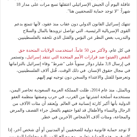
عاقلة اليوم أن الجيش الإسرائيلي اعتقلها تسع مرات على مدار 18
شهراً: “لا توجد حماية للصحفيين هنا”.
تنتهك إسرائيل القانون الدولي دون عقاب منذ عقود، لأنها تتمتع بدعم
القوى الإمبريالية الرئيسية، التي تواصل تزويدها بالمال والسلاح
والتدريب بغض النظر عن البؤس والقتل الذي تلحقه بالفلسطينيين.
في كل عام،
ولأكثر من 50 عاماً، استخدمت الولايات المتحدة حق
النقض (الفيتو) ضد قرارات الأمم المتحدة التي تنتقد إسرائيل
، وتستمر
في إرسال 3,8 مليار دولار سنوياً على “شرط” وفاء إسرائيل بالتزاماتها
في مجال حقوق الإنسان. في ذلك الوقت، قُتل آلاف الفلسطينيين،
وتعرضوا للقتل والاعتداء والسجن دون توجيه تهم إليهم.
وبالمثل، منذ عام 2014، ظلت المملكة العربية السعودية تحاصر اليمن،
مستخدمة أسلحة اشترتها من الغرب، في حرب وصفتها منظمة العفو
الدولية بأنها أكبر كارثة إنسانية في العالم. ويُعتقد أن مئات الآلاف من
الرجال والنساء والأطفال قد لقوا حتفهم بالفعل جراء القصف والمرض
والمجاعة، ومئات آلاف الأشخاص الآخرين في خطر.
لا توجد حماية قانونية دولية للصحفيين أو المدنيين أو أي شخص آخر، إذا
كان فرض هذه الحماية يتعارض مع مصالح الإمبريالية وحلفائها المقربين.