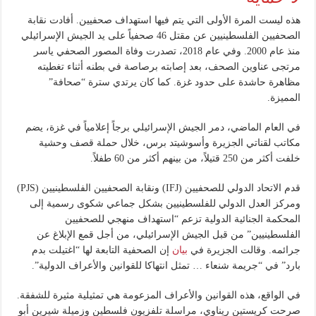
هذه ليست المرة الأولى التي يتم فيها استهداف صحفيين. أفادت نقابة
الصحفيين الفلسطينيين عن مقتل 46 صحفياً على يد الجيش الإسرائيلي
منذ عام 2000. وفي عام 2018، تصدرت وفاة المصور الصحفي ياسر
مرتجى عناوين الصحف، بعد إصابته برصاصة في بطنه أثناء تغطيته
مظاهرة حاشدة على حدود غزة. كما كان يرتدي سترة “صحافة”
المميزة.
في العام الماضي، دمر الجيش الإسرائيلي برجاً إعلامياً في غزة، يضم
مكاتب لقناتي الجزيرة وأسوشيتد برس، خلال حملة قصف وحشية
خلفت أكثر من 250 قتيلاً، من بينهم أكثر من 60 طفلاً.
قدم الاتحاد الدولي للصحفيين (IFJ) ونقابة الصحفيين الفلسطينيين (PJS)
ومركز العدل الدولي للفلسطينيين بشكل جماعي شكوى رسمية إلى
المحكمة الجنائية الدولية تزعم “استهداف منهجي للصحفيين
الفلسطينيين” من قبل الجيش الإسرائيلي، من أجل قمع الإبلاغ عن
جرائمه. وقالت الجزيرة في
بيان
إن الصحفية التابعة لها “اغتيلت بدم
بارد” في “جريمة شنعاء … تمثل انتهاكا للقوانين والأعراف الدولية”.
في الواقع، هذه القوانين والأعراف المزعومة هي تمثيلية مثيرة للشفقة.
صرحت كريستين ريناوي، مراسلة تلفزيون فلسطين وزميلة شيرين أبو