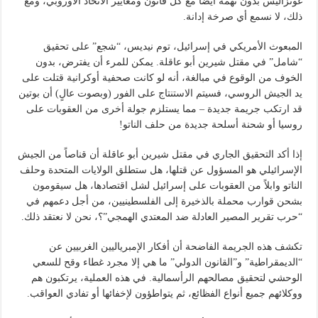
غونزاليس بدون تهمة أيضاً مع كل قانون ومعايير الاتحاد الأوروبي، ومع
ذلك، لا نسمع أي صرخة إدانة.
المبعوث الأمريكي في إسرائيل، توم نيديس، “شجع” على تحقيق
“شامل” في مقتل شيرين أبو عاقلة. يمكن للمرء أن يفترض، بدون
الخوف من الوقوع في مبالغة، أنه لو كانت صحفية أوكرانية قتلت على
يد الجيش الروسي، فسيتم الاستنتاج على الفور (وبصوت عالٍ) أن بوتين
قد ارتكب جريمة جديدة – مما يستلزم جولة أخرى من العقوبات على
روسيا أو شحنة أسلحة جديدة من حلف الناتو!
إذا أكد التحقيق الجاري في مقتل شيرين أبو عاقلة أن قناصاً من الجيش
الإسرائيلي هو المسؤول عن قتلها، هل ستطلق الولايات المتحدة وحلف
الناتو وابلاً من العقوبات على إسرائيل لشل اقتصادها، هل سيقومون
بشحن قوارب محملة بالذخيرة إلى الفلسطينيين، من أجل دعمهم في
“حرب تقرير المصير العادلة ضد المعتدي الهمجي”؟، نحن لا نعتقد ذلك.
تكشف هذه الجريمة الفاضحة أن أفكار الإمبرياليين الغربيين عن
“الديمقراطية” و”القانون الدولي” ما هي إلا مجرد غطاء وقح للسعي
الوحشي لتحقيق مصالحهم الرأسمالية. في هذه العملية، يرتكبون هم
ووكلائهم جميع أنواع الفظائع، ثم يتواطؤون لإخفائها أو تفادي العواقب.