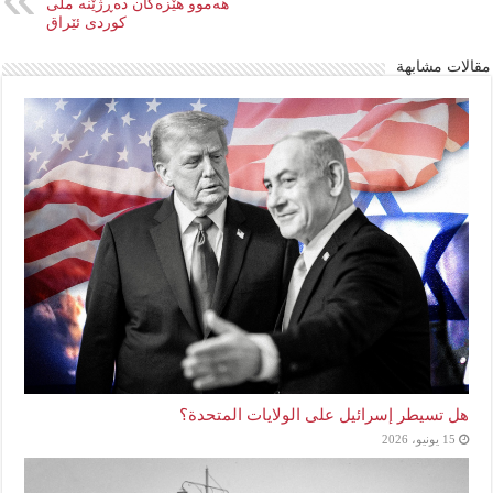
هەموو هێزەکان دەڕژێنە ملی
کوردی ئێراق
مقالات مشابهة
هل تسيطر إسرائيل على الولايات المتحدة؟
15 يونيو، 2026