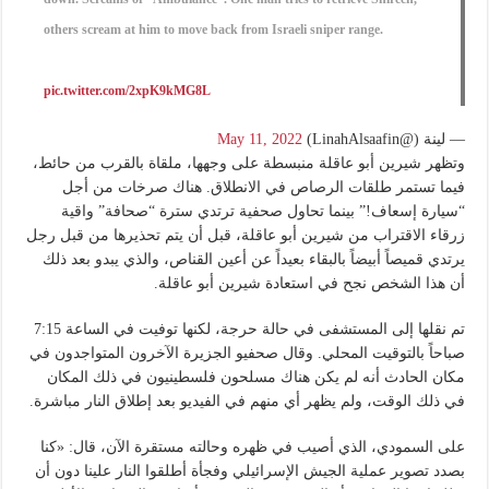
others scream at him to move back from Israeli sniper range.
pic.twitter.com/2xpK9kMG8L
— لينة (@LinahAlsaafin)
May 11, 2022
وتظهر شيرين أبو عاقلة منبسطة على وجهها، ملقاة بالقرب من حائط،
فيما تستمر طلقات الرصاص في الانطلاق. هناك صرخات من أجل
“سيارة إسعاف!” بينما تحاول صحفية ترتدي سترة “صحافة” واقية
زرقاء الاقتراب من شيرين أبو عاقلة، قبل أن يتم تحذيرها من قبل رجل
يرتدي قميصاً أبيضاً بالبقاء بعيداً عن أعين القناص، والذي يبدو بعد ذلك
أن هذا الشخص نجح في استعادة شيرين أبو عاقلة.
تم نقلها إلى المستشفى في حالة حرجة، لكنها توفيت في الساعة 7:15
صباحاً بالتوقيت المحلي. وقال صحفيو الجزيرة الآخرون المتواجدون في
مكان الحادث أنه لم يكن هناك مسلحون فلسطينيون في ذلك المكان
في ذلك الوقت، ولم يظهر أي منهم في الفيديو بعد إطلاق النار مباشرة.
على السمودي، الذي أصيب في ظهره وحالته مستقرة الآن، قال: «كنا
بصدد تصوير عملية الجيش الإسرائيلي وفجأة أطلقوا النار علينا دون أن