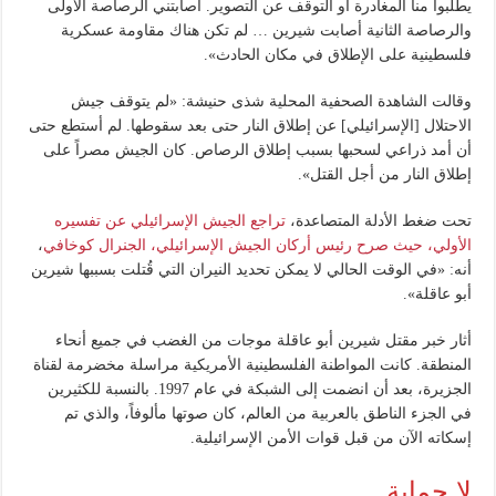
يطلبوا منا المغادرة أو التوقف عن التصوير. أصابتني الرصاصة الأولى
والرصاصة الثانية أصابت شيرين … لم تكن هناك مقاومة عسكرية
فلسطينية على الإطلاق في مكان الحادث».
وقالت الشاهدة الصحفية المحلية شذى حنيشة: «لم يتوقف جيش
الاحتلال [الإسرائيلي] عن إطلاق النار حتى بعد سقوطها. لم أستطع حتى
أن أمد ذراعي لسحبها بسبب إطلاق الرصاص. كان الجيش مصراً على
إطلاق النار من أجل القتل».
تحت ضغط الأدلة المتصاعدة،
تراجع الجيش الإسرائيلي عن تفسيره
الأولي، حيث صرح رئيس أركان الجيش الإسرائيلي، الجنرال كوخافي
،
أنه: «في الوقت الحالي لا يمكن تحديد النيران التي قُتلت بسببها شيرين
أبو عاقلة».
أثار خبر مقتل شيرين أبو عاقلة موجات من الغضب في جميع أنحاء
المنطقة. كانت المواطنة الفلسطينية الأمريكية مراسلة مخضرمة لقناة
الجزيرة، بعد أن انضمت إلى الشبكة في عام 1997. بالنسبة للكثيرين
في الجزء الناطق بالعربية من العالم، كان صوتها مألوفاً، والذي تم
إسكاته الآن من قبل قوات الأمن الإسرائيلية.
لا حماية