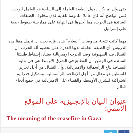
حتى وإن لم يكن دخول الطبقة العاملة إلى الساحة هو العامل الوحيد،
فمن الواضح أنه كان عاملا ملموسا للغاية غذى مخاوف الطبقات
السائدة في الغرب، مما أجبرها في النهاية على ممارسة ضغوط جدية
على إسرائيل.
مهما كانت نتيجة مفاوضات “السلام” هذه، فإنه يجب أن نحمل معنا هذه
الدروس: أن الطبقة العاملة لديها القدرة على تحطيم آلة الحرب. أن
النضال ضد الصهيونية وضد الحرب الإمبريالية يعنيان إسقاط طبقتنا
السائدة في الوطن. أن الفظائع في الشرق الأوسط هي في نهاية
المطاف نتاج الرأسمالية والإمبريالية، وأن النضال من أجل تحرير
فلسطين هو نضال من أجل الإطاحة بالرأسمالية، وتشكيل فدرالية
اشتراكية للشرق الأوسط، والقضاء على الإمبريالية في جميع أنحاء
العالم.
عنوان البيان بالإنجليزية على الموقع
الأممي:
The meaning of the ceasefire in Gaza