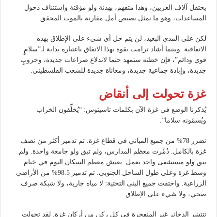
يحتفل آلاف الغزيين، وهذا متفهم، بهدنة ولو مؤقتة واستئناف دخول
المساعدات، وهو ما يمثل بصيص أمل مقارنة بالموت المحقق.
لكن على المدى البعيد، لن يتم حل أي شيء على الإطلاق بهذه
الاتفاقية. وبينما أشاد ترامب بقوة بهذا الاتفاق باعتباره بداية لـ”سلامٍ
قوي ودائم”، فإن خطته ستمهد حتما لاندلاع صراعات جديدة، وحروبٍ
جديدة، وإبادة جماعية جديدة، ومعاناة جديدة للشعب الفلسطيني.
غزة تحولت إلى أنقاض
يُذكرنا الوضع في غزة الآن بكلمات تاسيتوس: “يُخلِّفون الخراب
ويُسمّونه سلاما”.
تضرر 78% من جميع المباني في قطاع غزة. تم تدمير أكثر من نصف
غزة بالكامل. دُمِّرت معظم المدارس، ولم تبق ولو جامعة واحدة. ولم
يبق ولو مستشفى واحد يعمل. يعيش معظم السكان اليوم في خيام
وسط غزة وعلى طول الساحل الجنوبي. تم تدمير 98.5% من الأراضي
الزراعية. واختفت جميع البنى التحتية: لا مياه جارية، ولا شبكة صرف
صحي، ولا شيء على الإطلاق.
تنتشر الذخائر غير المنفجرة في كل ركن من أركان غزة. لقد تحولت