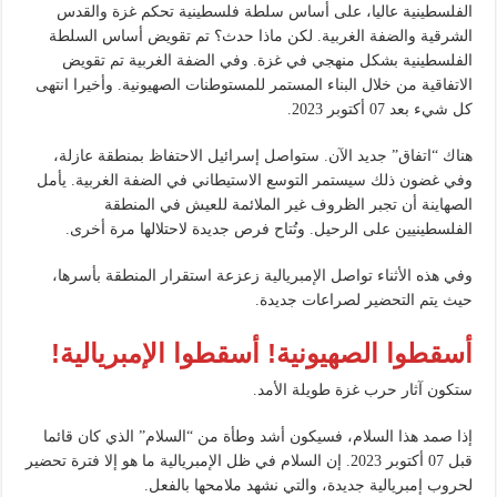
الفلسطينية عاليا، على أساس سلطة فلسطينية تحكم غزة والقدس
الشرقية والضفة الغربية. لكن ماذا حدث؟ تم تقويض أساس السلطة
الفلسطينية بشكل منهجي في غزة. وفي الضفة الغربية تم تقويض
الاتفاقية من خلال البناء المستمر للمستوطنات الصهيونية. وأخيرا انتهى
كل شيء بعد 07 أكتوبر 2023.
هناك “اتفاق” جديد الآن. ستواصل إسرائيل الاحتفاظ بمنطقة عازلة،
وفي غضون ذلك سيستمر التوسع الاستيطاني في الضفة الغربية. يأمل
الصهاينة أن تجبر الظروف غير الملائمة للعيش في المنطقة
الفلسطينيين على الرحيل. وتُتاح فرص جديدة لاحتلالها مرة أخرى.
وفي هذه الأثناء تواصل الإمبريالية زعزعة استقرار المنطقة بأسرها،
حيث يتم التحضير لصراعات جديدة.
أسقطوا الصهيونية! أسقطوا الإمبريالية!
ستكون آثار حرب غزة طويلة الأمد.
إذا صمد هذا السلام، فسيكون أشد وطأة من “السلام” الذي كان قائما
قبل 07 أكتوبر 2023. إن السلام في ظل الإمبريالية ما هو إلا فترة تحضير
لحروب إمبريالية جديدة، والتي نشهد ملامحها بالفعل.