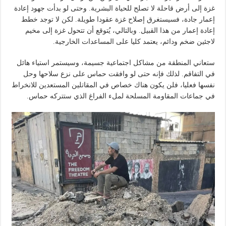
غزة إلى أرض قاحلة لا تصلح للحياة البشرية. وحتى لو بدأت جهود إعادة
إعمار جادة، فسيستغرق إصلاح غزة عقودا طويلة. لكن لا توجد خطط
إعادة إعمار من هذا القبيل. وبالتالي، يُتوقع أن تتحول غزة إلى مخيم
لاجئين ضخم ودائم، يعتمد كليا على المساعدات الخارجية.
ستعاني المنطقة من مشاكل اجتماعية جسيمة، وسيستمر استياء هائل
في التفاقم. لذلك فإنه حتى لو وافقت حماس على نزع سلاحها وحل
نفسها فعليا، فلن يكون هناك خصاص في المقاتلين المستعدين للانخراط
في جماعات المقاومة المسلحة لملء الفراغ الذي ستتركه حماس.