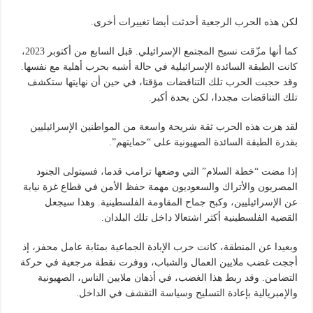
لكن هذه الحرب الرجعية أحدثت أيضا تغييرات أخرى.
كما أنها مزّقت نسيج المجتمع الإسرائيلي. قبل السابع من أكتوبر 2023،
كانت الطبقة السائدة الإسرائيلية في حالة أشبه بحرب أهلية مع نفسها.
وقد حجبت الحرب تلك التناقضات مؤقتا، في حين أن نهايتها ستكشف
تلك التناقضات مجددا، لكن بحدة أكبر.
لقد هزت هذه الحرب ثقة شريحة واسعة من المواطنين الإسرائيليين
بقدرة الطبقة السائدة الصهيونية على “حمايتهم”.
إذا مضت “خطة السلام” التي وضعها ترامب قدما، فسيتولى الجنود
المصريون والأتراك والسعوديون مهمة حفظ الأمن في قطاع غزة نيابة
عن الإسرائيليين، وكبح جماح المقاومة الفلسطينية. وهذا سيجعل
القضية الفلسطينية أكثر اشتعالا داخل تلك البلدان.
وبعيدا عن المنطقة، كانت حرب الإبادة الجماعية بمثابة عامل محفز، إذ
أججت غضب ملايين العمال والشباب، ووفرت نقطة مرجعية في حركة
التضامن. وقد ربط هذا الغضب، في أذهان ملايين الناس، الصهيونية
والإمبريالية بإعادة التسليح وسياسة التقشف في الداخل.