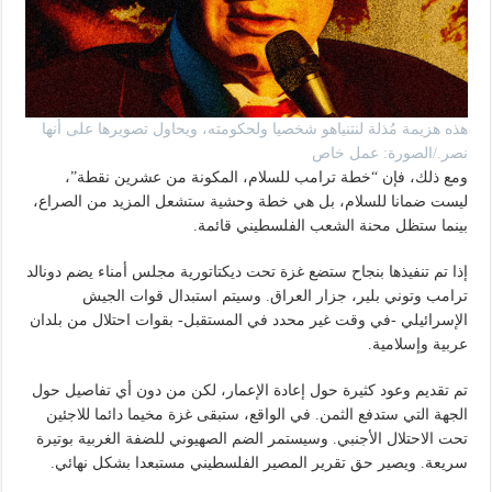
هذه هزيمة مُذلة لنتنياهو شخصيا ولحكومته، ويحاول تصويرها على أنها
نصر./الصورة: عمل خاص
ومع ذلك، فإن “خطة ترامب للسلام، المكونة من عشرين نقطة”،
ليست ضمانا للسلام، بل هي خطة وحشية ستشعل المزيد من الصراع،
بينما ستظل محنة الشعب الفلسطيني قائمة.
إذا تم تنفيذها بنجاح ستضع غزة تحت ديكتاتورية مجلس أمناء يضم دونالد
ترامب وتوني بلير، جزار العراق. وسيتم استبدال قوات الجيش
الإسرائيلي -في وقت غير محدد في المستقبل- بقوات احتلال من بلدان
عربية وإسلامية.
تم تقديم وعود كثيرة حول إعادة الإعمار، لكن من دون أي تفاصيل حول
الجهة التي ستدفع الثمن. في الواقع، ستبقى غزة مخيما دائما للاجئين
تحت الاحتلال الأجنبي. وسيستمر الضم الصهيوني للضفة الغربية بوتيرة
سريعة. ويصير حق تقرير المصير الفلسطيني مستبعدا بشكل نهائي.