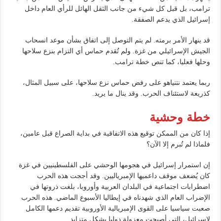
ترامب، بل قبل كل شيء من جانب الثقل الهائل للرأي العام داخل
إسرائيل الذي يدعم الصفقة.
قد ينهار الأمر برمته. لم يتم التوصل إلى اتفاق بشأن موعد انسحاب
الجيش الإسرائيلي من غزة. ولم تُقدم حماس أي التزام بنزع سلاحها
وحلها فعليا، كما تنص خطة ترامب.
ربما يعتمد نتنياهو على رفض حماس نزع سلاحها، على سبيل المثال،
كذريعة لاستئناف الحرب. وقد ينال ما يريد.
خطة وحشية
إذا كان من الممكن توقيع هذه الاتفاقية في بداية الصراع قبل عامين،
فلماذا لم تُبرم إلا الآن؟
إن استمرار إسرائيل في هجومها الوحشي على الفلسطينيين في غزة
كان يُضعف موقف داعميها الإمبرياليين. وقد أججت هذه الحرب
اضطرابات اجتماعية في البلدان العربية وأوروبا، بلغت ذروتها في
الإضراب العام الذي شهدناه في إيطاليا الأسبوع الماضي. هذه الحرب
صعبت سياسيا على القوى الإمبريالية الأوروبية تقديم دعمها الكامل
لإسرائيل، التي أصبحت معزولة دوليا بشكل متزايد.