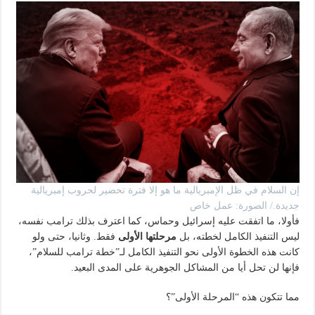
إن السلام في ظل الإمبريالية ما هو إلا فترة تحضير لحروب إمبريالية
جديدة./ الصورة: عمل خاص
فأولا، ما اتفقت عليه إسرائيل وحماس، كما اعترف بذلك ترامب نفسه،
ليس التنفيذ الكامل لخطته، بل
مرحلتها الأولى
فقط. وثانيا، حتى ولو
كانت هذه الخطوة الأولى نحو التنفيذ الكامل لـ”خطة ترامب للسلام”،
فإنها لن تحل أيا من المشاكل الجوهرية على المدى البعيد.
مما تتكون هذه “المرحلة الأولى”؟