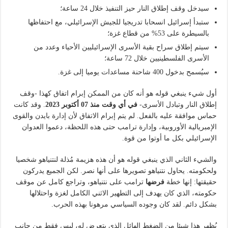
سيدخل وقف إطلاق النار حيز التنفيذ خلال 24 ساعة؛
ستبدأ إسرائيل انسحابا تدريجيا للجيش الإسرائيلي، مع احتفاظها
بالسيطرة على 53% من قطاع غزة؛
سيتم إطلاق سراح بقية الأسرى الإسرائيليين الأحياء وعدد من
الأسرى الفلسطينيين خلال 72 ساعة؛
سيُسمح بدخول 400 شاحنة مساعدات يوميا إلى غزة.
أول شيء ينبغي قوله هو أنه كان من الممكن إبرام اتفاق كهذا -وقف
إطلاق النار وتبادل الأسرى-
في أي وقت منذ 07 أكتوبر 2023
. وقد كانت
حماس موافقة عليه بالفعل. لم يتم إبرام الاتفاق لأن إدارة بايدن والقوى
الإمبريالية الأوروبية، وإدارة ترامب حتى هذه اللحظة، دعموا العدوان
الإسرائيلي بكل ما أوتوا من قوة.
والشيء الثاني الذي ينبغي قوله هو أن هذه هزيمة مُذلة لنتنياهو شخصيا
ولحكومته. يحاول نتنياهو تصويرها على أنها نصر. لكن الجميع يدركون
حقيقتها: إنها خطة
فرضها
ترامب على نتنياهو، وتراجع كامل عن موقف
حكومته، الذي كان يهدف إلى التطهير الاثني الكامل لغزة واحتلالها
بشكل دائم. لقد كان وجوده السياسي مرهونا بهذه الحرب.
يُظهر هذا شيئا من الضغط الهائل الذي يتعرض له، ليس فقط من جانب