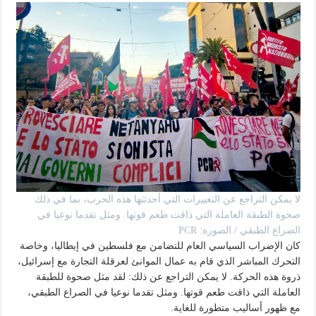
لا يمكن التراجع عن التغييرات التي أحدثتها هذه الحرب، بما في ذلك
صحوة الطبقة العاملة التي ذاقت طعم قوتها. ومثل تقدما نوعيا في
الصراع الطبقي / الصورة: PCR
كان الإضراب السياسي العام للتضامن مع فلسطين في إيطاليا، وخاصة
التحرك المباشر الذي قام به عمال الموانئ لعرقلة التجارة مع إسرائيل،
ذروة هذه الحركة. لا يمكن التراجع عن ذلك: لقد مثل صحوة للطبقة
العاملة التي ذاقت طعم قوتها. ومثل تقدما نوعيا في الصراع الطبقي،
مع ظهور أساليب متطورة للغاية.