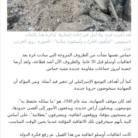
لقد دُمّرت غزة، ولا أمل في إعادة إعمارها. يُذكرنا هذا بكلمات
تاسيتوس: “يُخلِّفون الخراب ويُسمّونه سلاما”./ الصورة: زوي لافرتي،
تويتر
حماس نفسها نشأت من الظروف المروعة التي سادت غزة بعد
اتفاقيات أوسلو قبل 30 عاما. والظروف الآن أشد فظاعة، وتُعد أرضا
خصبة لبروز جماعات مقاومة جديدة تشبه حماس.
كما أن أهداف التوسع الإسرائيلي لن تتغير قيد أنملة. ومن المؤكد أن
الصهاينة سيخوضون حروبا جديدة.
لقد كان موقف الصهاينة، منذ عام 1948، هو “ما نملكه نحتفظ به”.
يتوسعون، ويحتلون أراض جديدة، ويدفعون الأمور إلى أقصى حدودها،
ثم ينسحبون مؤقتا، ويوقعون اتفاقية، ويتصرفون “بعقلانية”، على أساس
النية بأنهم سيخرقون تلك الاتفاقية المؤقتة عندما يحين الوقت المناسب.
كانت اتفاقيات أوسلو اتفاقية من هذا القبيل. تم رفع فكرة الدولة