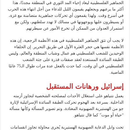
الجماهير الفلسطينية ليعاد إحياء المد الثوري في المنطقة مجددًا، هذا
أكثر ما يرعبهم ويجعلهم يقيمون الليل للدعاء من أجل انتهاء هذه الحرب
في أسرع وقت. ولهذا يقمعون أي تحركات جماهيرية متضامنة مع غزة،
أو يسيطرون عليها ويوجهونها في مسالك لا تهدد سلطتهم، ولكن مع
استمرار العدوان من الممكن أن تخرج الأمور عن سيطرتهم.
لا يجب أن تثق الجماهير الفلسطينية في هذه الأنظمة الرجعية، إن هذه
الأنظمة نفسها هي حجر العثرة الأول في طريق التحرير. إن الحلفاء
الوحيدين للشعب الفلسطيني هم عمال وشباب المنطقة والعالم، وليس
الطبقة السائدة المستعدة لعقد صفقات قذرة على جثة الشعب
الفلسطيني في أي وقت، كما حدث بالفعل عدة مرات طوال الـ75 عامًا
الماضية.
إسرائيل ورهانات المستقبل
يعمل نتنياهو على استغلال الأحداث لمصلحته الشخصية لتجاوز أزمته
الداخلية. بسرعة بعد الهجوم تحركت الطبقة السائدة الإسرائيلية لإثارة
جو من الهستيرية الصهيونية المعتادة، وتم تصوير المسألة وكأنها مسألة
“حياة أو موت” كما قال نتنياهو.
تحت وابل الدعاية الصهيونية الهستيرية يُجرى محاولة تجاوز انقسامات