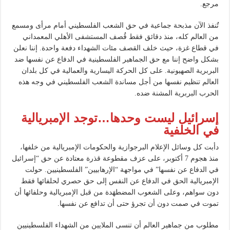
مرجع.
تٌنفذ الآن مذبحة جماعية في حق الشعب الفلسطيني أمام مرأى ومسمع
من العالم كله، منذ دقائق فقط قُصف المستشفى الأهلي المعمداني
في قطاع غزة، حيث خلف القصف مئات الشهداء دفعة واحدة. إننا نعلن
بشكل واضح إننا مع حق الجماهير الفلسطينية في الدفاع عن نفسها ضد
البربرية الصهيونية. على كل الحركة اليسارية والعمالية في كل بلدان
العالم تنظيم نفسها من أجل مساندة الشعب الفلسطيني في وجه هذه
الحرب البربرية المشنة ضده.
إسرائيل ليست وحدها…توجد الإمبريالية
في الخلفية
دأبت كل وسائل الإعلام البرجوازية والحكومات الإمبريالية من خلفها،
منذ هجوم 7 أكتوبر، على عزف مقطوعة قذرة معتادة عن حق “إسرائيل
في الدفاع عن نفسها” في مواجهة “الإرهابيين” الفلسطينيين. حولت
الإمبريالية الحق في الدفاع عن النفس إلى حق حصري لحلفائها فقط
دون سواهم، وعلى الشعوب المضطهَدة من قبل الإمبريالية وحلفائها أن
تموت في صمت دون أن تجرؤ حتى أن تدافع عن نفسها.
مطلوب من جماهير العالم أن تنسى الملايين من الشهداء الفلسطينيين