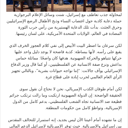
لمحاولة جذب تعاطف مع إسرائيل، شنت وسائل الإعلام البرجوازية
حملة دعاية كاذبة حول اغتصاب النساء وذبح الأطفال الرضع الإسرائيليين
وحرق الجثث. بدأت تلك الدعاية الهستيرية من رأس حرب الثورة
المضادة في العالم، الولايات المتحدة الأمريكية، على لسان رئيسها.
لكن سرعان ما اضطر البيت الأبيض إلى نفي كلام العجوز الخرف الذي
يقبع على رأسه. لأنها ببساطة: كذبة فاضحة لا يوجد دليل واحد عليها
حركها نتنياهو والحركة الصهيونية. هدفها كان واضحًا: مماثلة حماس
بداعش ونزع صفة الانسانية عن الفلسطينيين، أو كما قال وزير الدفاع
الإسرائيلي يوآف جالانت: “إننا نواجه حيوانات بشرية”، وبالتالي تجهيز
الرأي العام العالمي لحرب إبادة على قطاع غزة.
لكن أمام طوفان الكذب الإمبريالي، نحن لا نحتاج أن نقول سوى
الحقيقة الواضحة: إن الدولة الصهيونية ارتكبت وما زالت ترتكب جرائم
فظيعة ضد الانسانية تجاه الشعب الفلسطيني، بدعم كامل من الدول
الإمبريالية، وتواطؤ كامل من حكومات المنطقة.
إن ما نشهده أمام أعيننا الآن ليس بجديد، إنه استمرار للتحالف المقدس
بين إسرائيل والإمبريالية. حيث توفر الإمبريالية لإسرائيل الدعم المالي