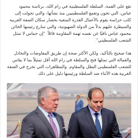
تقع على القمة، السلطة الفلسطينية في رام الله، برئاسة محمود
عباس، التي تخون وتقمع الفلسطينيين منذ نشأتها، والتي تحولت إلى
كلب حراسة يقوم بالأعمال القذرة المتعبة بحصار سكان الضفة الغربية
والسيطرة عليهم بدلاً من الدولة الصهيونية، والتي سارع رئيسها الخائن
محمود عباس نافيًا عن نفسه تهمة المقاومة قائلاً: “إن حماس لا تمثل
الشعب الفلسطيني”.
هذا صحيح بالتأكيد، ولكن الأكثر صحة إن طريق المفاوضات والتخاذل
والعمالة التي تمثلها فتح والسلطة في رام الله أقل تمثيلاً بما لا يقاس
للشعب الفلسطيني البطل والمقاوم. والمظاهرات التي تخرج في الضفة
الغربية هذه الأثناء ضد السلطة ورئيسها دليل على ذلك.