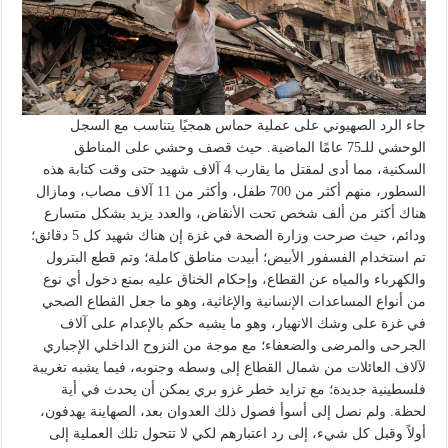
جاء الرد الصهيوني على عملية حماس همجيًا يتناسب مع السجل
الوحشي للـ75 عامًا الماضية. حيث قصف وحشي على المناطق
السكنية، مما أدى لمقتل ما يقارب 4 آلاف شهيد حتى وقت كتابة هذه
السطور، منهم أكثر من 700 طفل، وأكثر من 11 آلاف مصاب، ومازال
هناك أكثر من ألف شخص تحت الأنقاض، والعدد يزيد بشكل متسارع
ودائم، حيث صرحت وزارة الصحة في غزة إن هناك شهيد كل 5 دقائق؛
تم استخدام الفسفور الأبيض؛ أبيدت مناطق كاملة؛ وتم قطع البترول
والكهرباء والمياه عن القطاع، وإحكام الخناق عليه بمنع دخول أي نوع
من أنواع المساعدات الإنسانية والإغاثية، وهو ما جعل القطاع الصحي
في غزة على وشك الانهيار، وهو ما يشبه حكم بالإعدام على آلاف
الجرحى والمرضى والضعفاء؛ مع موجة من النزوح الداخلي الإجباري
لآلاف العائلات من شمال القطاع إلى وسطه وجنوبه، فيما يشبه تغريبة
فلسطينية جديدة؛ مع تزايد خطر غزو بري يمكن أن يحدث في أية
لحظة. ولم نصل إلى أسوأ فصول ذلك العدوان بعد، الصهاينة يهدفون،
أولاً وقبل كل شيء، إلى رد اعتبارهم لكي لا تتحول تلك العملية إلى