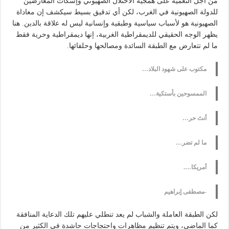
من أجل التعمية على همجية الاحتلال الصهيوني وإسكات المعارضين
للدولة الصهيونية في الغرب، لكن أي تدقيق بسيط سيكشف إن معاداة
الصهيونية هو لأسباب سياسية وطبقية وإنسانية ليس له علاقة بالدين. هنا
يظهر الوجه الحقيقي للديمقراطية الغربية، إنها ديمقراطية وحرية فقط
ما لم تتعارض مع الطبقة السائدة ومصالحها وحلفائها.
مكتوب على شهود البلاد…
الممسوحين بأستكية…
أنتَ حر…
ما لم تضر…
أمريكا….
-مصطفى إبراهيم
لكن الطبقة العاملة والشباب لم يعد تنطلي عليهم تلك الدعاية المنافقة
كما الماضي، ويتم تنظيم مظاهرات واحتجاجات حاشدة في الكثير من