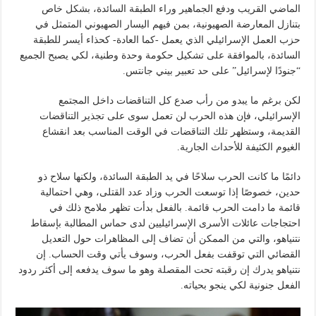
الماضي القريب ودفع الجماهير وراء الطبقة السائدة، بشكل خاص
بتنازل المعارضة الصهيونية، بمن فيهم اليسار الصهيوني المتمثل في
حزب العمل الإسرائيلي الذي يعمل -كما العادة- كحذاء أيسر للطبقة
السائدة، بالموافقة على تشكيل حكومة وحدة وطنية، لكي يصبح الجميع
“جنودًا لإسرائيل” على حد تعبير بيني جانتس.
لكن برغم ما يبدو من رأب صدع كل التناقضات داخل المجتمع
الإسرائيلي، فإن هذه الحرب لن تعمل سوى على تجذير التناقضات
القديمة، وستظهر تلك التناقضات في الوقت المناسب بعد انقشاع
الغيوم الكثيفة للأحداث الجارية.
دائمًا ما كانت الحرب سلاحًا في يد الطبقة السائدة، ولكنها سلاح ذو
حدين، خصوصًا إذا توسعت الحرب وزاد عدد القتلى، وهي احتمالية
قائمة ما دامت الحرب قائمة. بالفعل بدأت تظهر ملامح ذلك في
احتجاجات عائلات الأسرى الإسرائيليين لدى حماس المطالبة بإسقاط
نتنياهو، والتي من الممكن أن تضاف إلى المظاهرات حول التعديل
القضائي التي توقفت بفعل الحرب، وسوف يأتي وقت الحساب. إن
نتنياهو يدرك إن رقبته تحت المقصلة وهو ما سوف يدفعه إلى أكثر ردود
الفعل جنونية لكي ينجو بحياته.