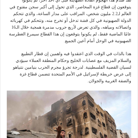
لقد صدم هذا الهجوم القادة الصهاينة قبل أي أحد آخر، لم يكونوا
يتوقعون إن قطاع غزة المحاصر، الذي تحول إلى أكبر سجن مفتوح في
العالم لـ2.2 مليون شخص، المراقب على مدار الساعة، والذي تتحكم
الدولة الصهيونية في كل قشة تدخل أو تخرج منه، وتتحكم في كهربائه
واتصالاته ومياهه، والذي تعرض لأربع حروب مدمرة همجية خلال الـ16
عامًا الماضية فقط، لم يكونوا يتوقعون إن هذا القطاع سيمرغ الغطرسة
الصهيونية في الوحل أمام أعين الجميع.
هذا بالذات في الوقت الذي اعتقدوا فيه واهمين إن قطار التطبيع
والسلام المزيف مع عصابات الخليج وحكام المنطقة العملاء سيؤدي
لنسيان القضية الفلسطينية. لدرجة تجرؤ مجرم الحرب بنيامين نتنياهو
إلى عرض خريطة لإسرائيل في الأمم المتحدة تتضمن قطاع غزة
والضفة الغربية والجولان.