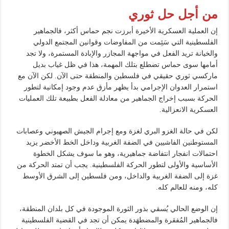
من أجل حل ثوري
إن العملية العسكرية الأخيرة أبرزت نجم حماس أكثر، فالجماهير
الفلسطينية التي سَئِمت من المفاوضات وقوانين المجتمع الدولي
والخيانة تريد الفعل في مواجهة المجازر والإبادة المستمرة، ولا تجد
أمامها سوى حماس تضطلع بتلك المهمة، هذا في ظل غياب بديل
ماركسي ثوري حقيقي في فلسطين والمنطقة حتى الآن. لكن الآن مع
استمرار العدوان الإجرامي بدأ يظهر مأزق عدم وجود إمكانية لتطور
الحركة بسبب إخراج الجماهير من معادلة الفعل بطبيعة تلك العمليات
العسكرية الانعزالية.
لكن في حالة الغزو البري لغزة ومع إجرام الجيش الصهيوني وعصابات
المستوطنين الفاشيين في الضفة الغربية وداخل الخط الأخضر يزيد
احتمالات انفجار انتفاضة جماهيرية، وهو ما سوف يشكل الخطوة
الأساسية والأولى لتطور الحركة الفلسطينية. يجب أن تمتد الحركة من
غزة إلى الضفة الغربية والداخل، ومن فلسطين إلى الشرق الأوسط
كله، ومنه للعالم كله.
إن الوضع الحالي يُسقي بذور الثورة الموجودة في كل بلدان المنطقة،
فالجماهير المُفقرة والمضطهَدة يمكن أن تجد في القضية الفلسطينية