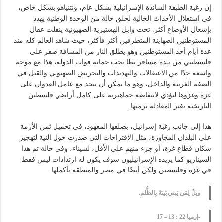
إن رغبة الطبقة السائدة الإسرائيلية بشكل عام، ونتنياهو بشكل خاص،
في استغلال الأحداث الحالية لخلق حالة من الوحدة الوطنية يهدد
بإشعال الأوضاع أكثر. تحت وابل الهستيرية الصهيونية ينفلت عقال
المستوطنين الصهاينة المتطرفين أكثر فأكثر، حيث شاهد العالم كله منذ
عدة أيام أحد المستوطنين وهو يطلق النار من المسافة صفر على
فلسطيني من بلدة مسافر يطا تحت حماية قوات الدولة، هذا مع موجة
واسعة جدًا من الاعتقالات والتهديدات والتحريض الصهيوني والقتل في
الضفة الغربية والداخل، وهو ما يمكن أن يتحد مع عامل العدوان على
غزة وغزوها ليؤدي لانتفاضة جماهيرية على كامل أراضي فلسطين
التاريخية تغير المعادلة برمتها.
هذا إلى جانب رغبة إسرائيل، بصلفها المعهود، في تحميل ثمن الأزمة
على البلدان المجاورة، مثل الاقتراحات التي صدرت حول النية لتهجير
سكان قطاع غزة، أو جزء منهم على الأقل، لسيناء، وفي حالة تم هذا
السيناريو كما يريده الإسرائيليون سوف يكون له ارتدادات ليس فقط
في غزة وفلسطين ولكن أيضًا في مصر والمنطقة بأكملها.
ويلٌ لِمَن يَبني بَيتَهُ بِالظُّلمِ.
-إرميا 22 : 13 – 17