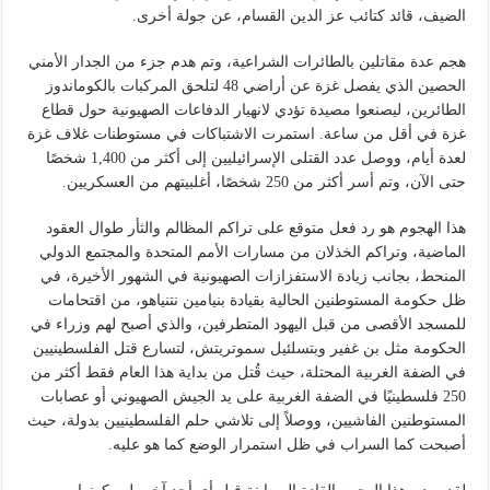
الضيف، قائد كتائب عز الدين القسام، عن جولة أخرى.
هجم عدة مقاتلين بالطائرات الشراعية، وتم هدم جزء من الجدار الأمني
الحصين الذي يفصل غزة عن أراضي 48 لتلحق المركبات بالكوماندوز
الطائرين، ليصنعوا مصيدة تؤدي لانهيار الدفاعات الصهيونية حول قطاع
غزة في أقل من ساعة. استمرت الاشتباكات في مستوطنات غلاف غزة
لعدة أيام، ووصل عدد القتلى الإسرائيليين إلى أكثر من 1,400 شخصًا
حتى الآن، وتم أسر أكثر من 250 شخصًا، أغلبيتهم من العسكريين.
هذا الهجوم هو رد فعل متوقع على تراكم المظالم والثأر طوال العقود
الماضية، وتراكم الخذلان من مسارات الأمم المتحدة والمجتمع الدولي
المنحط، بجانب زيادة الاستفزازات الصهيونية في الشهور الأخيرة، في
ظل حكومة المستوطنين الحالية بقيادة بنيامين نتنياهو، من اقتحامات
للمسجد الأقصى من قبل اليهود المتطرفين، والذي أصبح لهم وزراء في
الحكومة مثل بن غفير وبتسلئيل سموتريتش، لتسارع قتل الفلسطينيين
في الضفة الغربية المحتلة، حيث قُتل من بداية هذا العام فقط أكثر من
250 فلسطينيًا في الضفة الغربية على يد الجيش الصهيوني أو عصابات
المستوطنين الفاشيين، ووصلاً إلى تلاشي حلم الفلسطينيين بدولة، حيث
أصبحت كما السراب في ظل استمرار الوضع كما هو عليه.