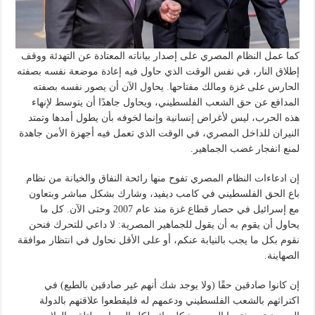
كما عمل النظام المصري على إصدار بياناته المعتادة عن التهدئة ووقف
إطلاق النار، في نفس الوقت الذي حاول فيه إعادة موضعة نفسه بصفته
الحارس على غزة ومالك مفتاحها. يحاول الآن أن يصور نفسه بصفته
المدافع عن حق الشعب الفلسطيني، ويحاول جاهدًا أن يتوسط لإنهاء
هذه الحرب، ليس لأغراض إنسانية وإنما لخوفه بأن يطول أمدها وتمتد
النيران للداخل المصري، في الوقت الذي تعمل فيه أجهزة الأمن جاهدة
لمنع انفجار غضب الجماهير.
إن ادعاءات النظام المصري تفوح منها رائحة النفاق والخيانة من نظام
باع الحق الفلسطيني في كامب ديفيد، وشارك بشكل مباشر وبتعاون
مع إسرائيل في حصار قطاع غزة منذ عام 2007 وحتى الآن. كل ما
يحاول أن يقوم به أن يقول للجماهير المصرية: لا داعي للتحرك فنحن
نقوم بكل ما يجب بالنيابة عنكم، أو على الأقل نحاول في انتظار موافقة
الصهاينة.
إن كانوا صادقين حقًا (ولا يوجد شك أنهم غير صادقين بالطبع) في
اكتراثهم بالشعب الفلسطيني ودعمهم له فليقطعوا علاقتهم بالدولة