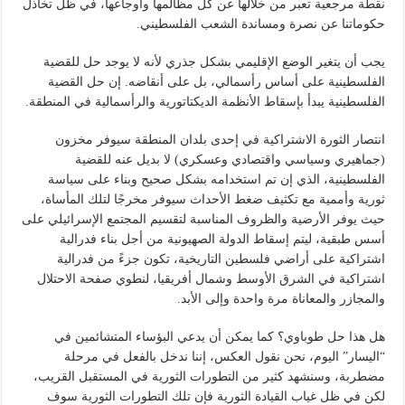
نقطة مرجعية تعبر من خلالها عن كل مظالمها وأوجاعها، في ظل تخاذل
حكوماتنا عن نصرة ومساندة الشعب الفلسطيني.
يجب أن يتغير الوضع الإقليمي بشكل جذري لأنه لا يوجد حل للقضية
الفلسطينية على أساس رأسمالي، بل على أنقاضه. إن حل القضية
الفلسطينية يبدأ بإسقاط الأنظمة الديكتاتورية والرأسمالية في المنطقة.
انتصار الثورة الاشتراكية في إحدى بلدان المنطقة سيوفر مخزون
(جماهيري وسياسي واقتصادي وعسكري) لا بديل عنه للقضية
الفلسطينية، الذي إن تم استخدامه بشكل صحيح وبناء على سياسة
ثورية وأممية مع تكثيف ضغط الأحداث سيوفر مخرجًا لتلك المأساة،
حيث يوفر الأرضية والظروف المناسبة لتقسيم المجتمع الإسرائيلي على
أسس طبقية، ليتم إسقاط الدولة الصهيونية من أجل بناء فدرالية
اشتراكية على أراضي فلسطين التاريخية، تكون جزءً من فدرالية
اشتراكية في الشرق الأوسط وشمال أفريقيا، لنطوي صفحة الاحتلال
والمجازر والمعاناة مرة واحدة وإلى الأبد.
هل هذا حل طوباوي؟ كما يمكن أن يدعي البؤساء المتشائمين في
“اليسار” اليوم، نحن نقول العكس، إننا ندخل بالفعل في مرحلة
مضطربة، وسنشهد كثير من التطورات الثورية في المستقبل القريب،
لكن في ظل غياب القيادة الثورية فإن تلك التطورات الثورية سوف