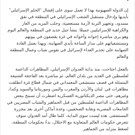
إن الدولة الصهيونية بهذا لا تعمل سوى على إفشال “الحلم الإسرائيلي”
بأيديها وإدخال مستقبل الشعب الإسرائيلي في المنطقة في نفق
مسدود، وتجهيز التربة لأزمة مستعصية، وجلب المزيد من العار
والكراهية للإسرائيليين جميعًا. ينشأ جيل جديد في المنطقة والعالم اليوم
وهو يرى مباشرة إخوانه وأخواته في غزة يقصفون في بيوتهم
ومستشفياتهم على مدار الساعة بأيدي الصهاينة، وبهذا يعمل القادة
الصهاينة على تجذير العداء لإسرائيل في نفوس شباب وعمال المنطقة
والعالم.
بالفعل اجتاحت، منذ بداية العدوان الإسرائيلي، المظاهرات الداعمة
لفلسطين في العديد من بلدان العالم، ثم مباشرة بعد الفاجعة الشنيعة
المتمثلة في قصف مستشفى المعمداني في شمال قطاع غزة انطلقت
مظاهرات في: لبنان والأردن والمغرب واليمن وموريتانيا والسويد وكندا،
وغيرهم، حتى مصر الديكتاتورية العسكرية اضطرت أن تسمح ببعض
المظاهرات الداعمة لفلسطين من قبل الجماهير والشباب المصريين في
الجامعات المصرية ونقابة الصحفيين، وعدة أماكن أخرى بعد مجزرة
المستشفى. هذه ليست سوى البداية، كلما طال أمد العدوان سوف
تتعرض حكومات العالم المتعاونة مع الاحتلال، بدءً بحكومات المنطقة،
لضغط متزايد من الجماهير.