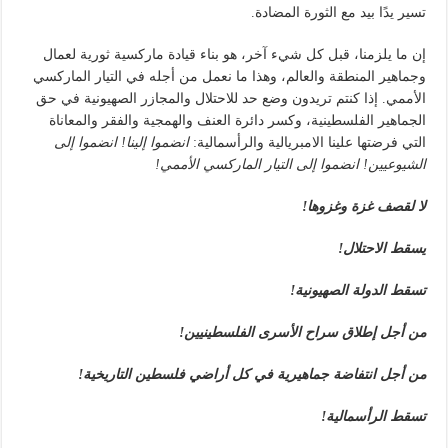
تسير يدًا بيد مع الثورة المضادة.
إن ما يلزمنا، قبل كل شيء آخر، هو بناء قيادة ماركسية ثورية لعمال
وجماهير المنطقة والعالم، وهذا ما نعمل من أجله في التيار الماركسي
الأممي. إذا كنتم تريدون وضع حد للاحتلال والمجازر الصهيونية في حق
الجماهير الفلسطينية، وكسر دائرة العنف والهمجية والفقر والمعاناة
التي فرضتها علينا الامبريالية والرأسمالية:
انضموا إلينا! انضموا إلى
الشيوعيين! انضموا إلى التيار الماركسي الأممي!
لا لقصف غزة وغزوها!
يسقط الاحتلال!
تسقط الدولة الصهيونية!
من أجل إطلاق سراح الأسرى الفلسطينيين!
من أجل انتفاضة جماهيرية في كل أراضي فلسطين التاريخية!
تسقط الرأسمالية!