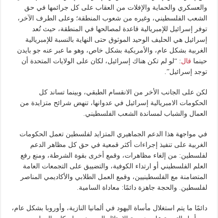
والعسكري والحماية والإفلات من العقاب على كل جرائمها في حق
الشعب الفلسطيني، وغيره من شعوب المنطقة؛ وعلى الطرف الآخر،
توفر إسرائيل للإمبريالية قاعدة لمصالحها في المنطقة، حيث تُعد
إسرائيل هي الحليف الوحيد الموثوق حتى النهاية بالنسبة للإمبريالية
الغربية بشكل عام، والأمريكية بشكل خاص، وهو ما عبر عنه جو بايدن
حينما
قال
: “لو لم تكن هناك إسرائيل، لكان على الولايات المتحدة أن
توجد إسرائيل”.
لكن على الجانب الأخر من الانقسام الطبقي، وبينما تساند كل
الحكومات الامبريالية إسرائيل في عدوانها، تنهض شرائح متزايدة من
العمال والشباب لمساندة الشعب الفلسطيني.
في مواجهة هذا الدعم الجماهيري المتزايد لفلسطين تعمل الحكومات
الغربية على تنفيذ إجراءات أكثر قمعية في حق كل مظاهر الدعم
لفلسطين: من إلغاء مظاهرات، وقمع أخرى بقوة الشرطة، ومنع رفع
العلم الفلسطيني أو ارتداء الكوفية، والتضييق على التجمعات العامة
المتضامنة مع الفلسطينيين، وقمع العمل الطلابي والأكاديمي المناصر
لفلسطين. والحجة جاهزة دائمًا: معاداة السامية.
دائمًا ما يتم استغلال مأساة اليهود في ألمانيا النازية، وأوروبا بشكل عام،