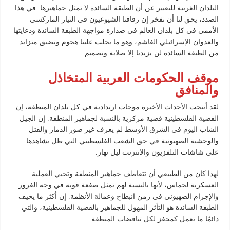
البلدان الغربية للتعبير عن أن الطبقة السائدة لا تمثل جماهيرها. في هذا
الصدد، يحق لنا أن نفخر إن رفاقنا الشيوعيون في التيار الماركسي
الأممي في كل بلدان العالم في صدارة مواجهة الطبقة السائدة ودعايتها
والعدوان الإسرائيلي الغاشم، وهو ما يجلب علينا هجوم وتضيق متزايد
من الطبقة السائدة لن يزيدنا إلا صلابة وتصميم.
موقف الحكومات العربية المتخاذل
والمنافق
لقد أنتجت الأحداث الأخيرة موجات ارتدادية في كل بلدان المنطقة، إن
القضية الفلسطينية قضية مركزية بالنسبة لجماهير المنطقة. إن الجيل
الشاب اليوم في الشرق الأوسط لم يعرف غير صور الدمار والقتل
والوحشية الصهيونية في حق الشعب الفلسطيني التي ظل يشاهدها
على شاشات التلفزيون والانترنت ليل نهار.
لهذا كان من الطبيعي أن تتعاطف جماهير المنطقة وتحيي العملية
العسكرية لحماس، لأنها بالنسبة لهم تمثل صفعة قوية في وجه الغرور
والإجرام الصهيوني في زمن انبطاح وعمالة الأنظمة. إن أكثر ما يخيف
الطبقة السائدة هو التأثر المهول للجماهير بالقضية الفلسطينية، والتي
دائمًا ما تعمل كمحفز لكل تناقضات المنطقة.