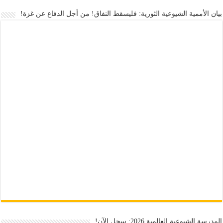
بيان الأممية الشيوعية الثورية: فليسقط النفاق! من أجل الدفاع عن غزة!
المدرسة الشيوعية العالمية 2026: سجل الآن!