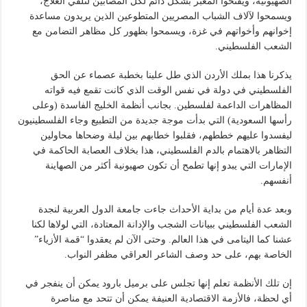
الصهيونية، ويفتحوا المعبر بشكل دائم لكل المصابين لتلقي العلاج،
ويسمحوا لآلاف الشباب المصريين المتطوعين الذين يريدون مساعدة
إخوانهم وأخواتهم في غزة، ويسمحوا بظهور كل مظاهر التضامن مع
الشعب الفلسطيني.
يذكرنا هذا بملك الأردن الذي طل علينا بخطبة عصماء عن الحق
الفلسطيني في دولة في نفس الوقت الذي كانت تقمع فيه قواته
المظاهرات الداعمة لفلسطين. بجانب أنظمة الخليج الفاسدة (وعلى
رأسها السعودية) التي بدأت موجة جديدة من التطبيع وجاء الفلسطينيون
ليفسدوا عليهم خططهم، فقلبوا خطابهم بين ليلة وضحاها محاولين
التظاهر بالاهتمام بالدم الفلسطيني، هذا بخلاف العصابة الحاكمة في
الإمارات التي يبدو إنها تطمح أن تكون صهيونية أكثر من الصهاينة
أنفسهم.
وبعد عدة أيام من بداية الأحداث جاءت جامعة الدول العربية لنجدة
الشعب الفلسطيني ببيانات الشجب والإدانة المعتادة، التي لولاها لكنا
عشنا كما اليتامى في هذا العالم. وحتى الآن لم يعقدوا “قمة الأزياء”
الخاصة بهم، على حد وصف الشاعر العراقي مظفر النواب.
إن تلك الأنظمة تعلم إنها تجلس على برميل بارود يمكن أن ينفجر في
أي لحظة، فالأزمة الاقتصادية العنيفة يمكن أن تتحد مع مناصرة