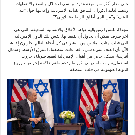
على مدار أكثر من سبعة عقود، وتنسى الاحتلال والقمع والاضطهاد،
وتنضم لذلك الكورال المنافق بقيادة الامبريالية وإعلامها حول “نبذ
العنف” و”من الذي أطلق الرصاصة الأولى؟”.
مجددًا، تلبس الإمبريالية عباءة الأخلاق والإنسانية السخيفة، التي هي
آخر طرف يمكن أن يحاول أن يقنعنا بها. نفس تلك الدول الإمبريالية
التي قتلت مئات الملايين من البشر في كل أنحاء العالم يحاولون إقناعنا
الآن بأن العنف شيء سيء. لقد عانت منطقتنا، الشرق الأوسط وشمال
أفريقيا، بشكل خاص من أهوال الإمبريالية لعقود طويلة، حروب
استعمارية ونهب امبريالي لثرواتنا ودعم طغم حاكمة إجرامية، وزرع
الدولة الصهيونية في قلب المنطقة.