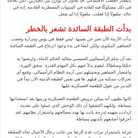
بانفجار الغضب الاجتماعي. قد يحاول أن يوازن بين الخيارين، لكن نجاحه
في ذلك مشكوكًا فيه للغاية في السنوات المضطربة القادمة. إنه في
حالة: ملعونًا إذا فعلت، ملعونًا إذا لم تفعل.
بدأت الطبقة السائدة تشعر بالخطر
بدأت الأزمة الآن تعبر عن نفسها، ليس فقط في بؤس ومرارة وغضب
الجماهير المكتوم، ولكن أيضًا في بدء وجود انزعاج في الطبقة السائدة.
بعد أن سَلمَ الرأسماليين السيسي مقاليد الحكم كاملة، وارتضوا به
حكمًا وسلطانًا، ليقوم بدلاً عنهم بكل المهام القذرة: سحق الثورة،
واعتصار الجماهير وتحميلهم ثمن أزمة النظام الرأسمالي، وقمع أي
تحركات ممكنة من قِبلهم. ها هي نفس الطبقة الدنيئة الآن تبدأ في
التذمر من تغول الطغمة العسكرية عليها.
كانوا يظنون أنه يمكن ترويض الطغمة العسكرية ورميها بعد استخدامها
ببساطة. ولكنهم اكتشفوا أن ذلك الوحش الذي عملوا على تغذيته
ازدادت شهيته لدرجة باتت بها تهدد مصالحهم واستقرار نظامهم. لقد
أحرقوا أصابعهم بأيديهم ببساطة.
تتزايد باستمرار نبرات عدم الرضا من جانب رجال الأعمال تجاه السلطة