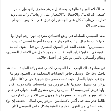
بعد الأحلام الوردية والوعود بمستقبل مزهر مشرق رائع، وإن مصر
“هتبقي قد الدنيا”، والاحتفال بـ”الانتصار على الإرهاب”، و”يد تبني ويد
تحارب الإرهاب”، كان على الجماهير أن تفيق على الكابوس الذي لم
ينتهي حتى الآن.
صعد السيسي للسلطة في وضع اقتصادي متردي، ثورة رغم انهزامها
لكنها كانت ما تزال ترعب البرجوازية، وهو ما أنتج ما يُسمى “هروب
المستثمرين”؛ ضعف الثقة في السوق المصري من قبل القوى المالية
القوية في الخليج؛ تزايد البطالة؛ شبه جمود كامل في الاقتصاد المصري،
ونظام رأسمالي عالمي لم يكن في أفضل حالاته.
في مواجهة ذلك الوضع، لجأ السيسي لكسب ثقة وولاء الطبقة السائدة،
داخليًا وخارجيًا، وبشكل خاص العصابات المتحكمة في الخليج. وهو ما
نجح فيه حينها بالفعل، حيث تلقت مصر منح خليجية حوالي 100 مليار
دولار، مع تسهيل حصولها على قروض من مؤسسات مالية دولية، كان
أولها قرض كبير بقيمة 12 مليار دولار من صندوق النقد الدولي في عام
2016. وهو ما كان بداية توسع مفرط ومهول في الاقتراض الخارجي،
طالما حذر منه حتى أكثر الاقتصاديين البرجوازيين انتباهًا. الحقيقة إن لولا
الدعم السخي من القوى الإقليمية الغنية بشكل خاص للسيسي لكان