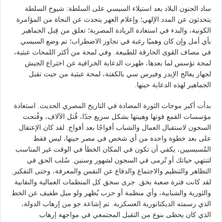
ساد الجنون البلاد بعد استيلاء السيسي على السلطة: شيوخ السلطة
يتحدثون عن المدد الإلهي؛ وإعلام العهر يتحدث عن النجاة من المؤامرة
الكونية، والبدء في استعادة الريادة المصرية؛ تعلق من قِبل الجماهير
بأي أمل وإن كان وهميًا رغبة في تجاوز الاضطراب؛ تم وضع السيسي
في مصاف القوى الخارقة للطبيعة. وفي لمحة من أكثر اللمحات عبثية،
لمحة تؤسس لما بعدها، ظهرت الدعاية الخرافية عن اختراع الجيش
لجهاز يعالج الإيدز وفيرس سي بالكفتة، لمحة عبثية من حيث تقبل
الجماهير لهذه الدعاية حينها.
بدأت أكبر موجات الثورة المضادة في التاريخ المصري الحديث. استعادة
مؤسسات القمع قوتها وهيبتها بشكل سريع جدًا، قُتل الآلاف، وفُتحت
السجون لاستقبال العمال والشباب أفواجًا بعد أفواج. لقد كان الإعتقال
على بعد خطوة واحدة من أي شخص في مصر حينها، ليس فقط
المُسيسيين، يكفي أن تكون في المكان الخطأ في الوقت غير المناسب
لتنتهي حياتك أو تُرمى في السجون لشهور وسنين. سُلب الحق في
التظاهر والتنظيم والاجتماع والدفاع عن النفس والمعرفة، وحتى التفكير.
لقد كانت فترة صعبة بحق. جرى سحق كل المنظمات العمالية والنقابية
والثورية والشبابية، وأي منظمة أو حزب يُظهر ولو ميل طفيف عن الخط
الذي رسمته الديكتاتورية العسكرية. تم إشاعة جو من إرهاب الدولة،
الذي كان يحظى بنوع من التقبل المجتمعي في مواجهة إرهاب