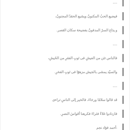
….
فيضيع الحبُ المكنونُ ويشيع الحقدُ المجنونُ،
و يذاع السرُ المدفونُ بفضيحة سكان القصر.
….
فالناس تئن من العيشِ فى ثوبِ الفقرِ من الخَيشِ،
والسيّد يمشى بالجيش مزهوًا فى ثوبِ الفخرِ.
….
قد قالوا سلامًا ورخاءَ، فالخير إلى الناسِ تراءى
فازدادوا غلاءً فثراءَ فكرهنا أقواسَ النصرِ.
-أحمد فؤاد نجم