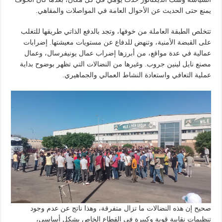
يمنع حتى الحديث عن الأحوال العامة في المواصلات والمقاهي.
تتخلص الطبقة العاملة من خوفها، وتجد بالدفع الذاتي طريقها للتغلب
على القبضة الأمنية، وتنهض للدفاع عن مستويات معيشتها. إضرابات
عمالية في عدة مواقع، من أبرزها إضراب عمال يونيفرسال، وعمال
مصنع نايل لينين جروب. وغيرها من النضالات التي تظهر بوضوح بداية
عملية التعافي واستعادة النشاط العمالي والجماهيري.
صحيح إن هذه النضالات ما تزال متفرقة، وهذا ناتج عن عدم وجود
تنظيمات نقابية قوية وكبيرة في القطاع الخاص بشكل أساسي،