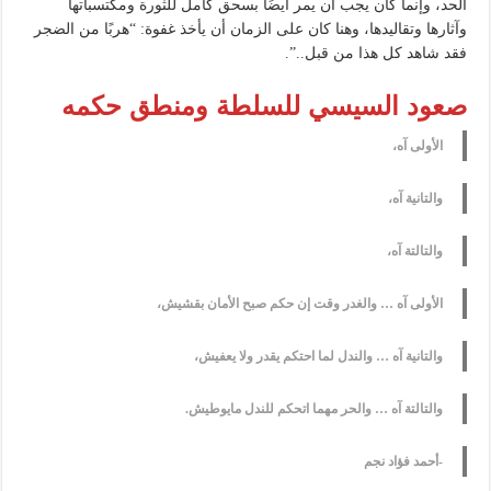
الحد، وإنما كان يجب أن يمر أيضًا بسحق كامل للثورة ومكتسباتها
وآثارها وتقاليدها، وهنا كان على الزمان أن يأخذ غفوة: “هربًا من الضجر
فقد شاهد كل هذا من قبل..”.
صعود السيسي للسلطة ومنطق حكمه
الأولى آه،
والتانية آه،
والتالتة آه،
الأولى آه … والغدر وقت إن حكم صبح الأمان بقشيش،
والتانية آه … والندل لما احتكم يقدر ولا يعفيش،
والتالتة آه … والحر مهما اتحكم للندل مايوطيش.
-أحمد فؤاد نجم