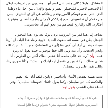
المشاكل، ولولا ذكائي وشجاعتي لمِتم أيها المصريون من الإرهاب، لولاي
أنا لأصبحتم لاجئين. فلتتحملوا الفقر والقمع والإذلال من أجل بناء وطننا
الذي ابتلي بعدم فهمكم للأمور وعدم رضائكم عن الواقع المتردي. ليس
من حقكم أن تحاسبوني لعدم إدراككم لأهميتي وأهمية أفعالي وعبقرية
أفكاري. الله والتاريخ فقط هم من يحق لهم أن يحاسبوني.
يضاف إلى هذا قدر من الدروشة يزداد يومًا بعد يوم. هذا المخبول
الجاهل يظن في نفسه أنه مبعوث العناية الإلهية لإنقاذ هذا البلد، أن “ربنا
سبحانه وتعالى أراد أن أكون هنا (أي في السلطة)، مش أنا خالص”، الله
وليس الشعب. وأن بينه وبين الله خط موصول، حيث يقول له ويرد
عليه،
وأن
:”ربنا جه قالي طيب، أنا حخلي معاك أكتر من الفلوس، أنا
هخلي معاك البركة، وريني هتعمل ايه لبلدك ولناسك”، و”أنا ضهري ربنا،
واللي يقدر على ربنا يتفضل”.
يشبه نفسه بقصص الأنبياء وأساطير الأولين، فلقد أتاه الله الفهم
والحكمة كما آتي سليمان، وكما يقول دائمًا: “ففهمناها سليمان”. وفي
لحظة عتاب للشعب
يقول لهم
:
طب أنا عندي أزمة، أنا عندي مشكلة، حتتخلوا عنها (أي مصر)؟ أنا بكلم
المصريين، حتتخلوا عنها؟ حتسيبوها يعني؟ حتقولوا زي ما قالوا لسيدنا