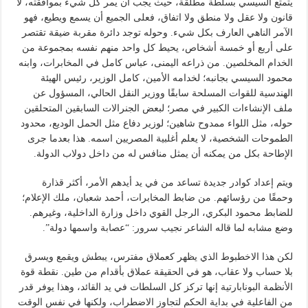
يتمتع السيسي بسلطة مطلقة، حيث يجب أن يمر كل شيء بموافقته، لا
قانون ولا عقل ولا منطق ولا اتفاق، فعلى الجميع أن يسمع ويطيع، فهو
الآمر الناهي العارف بكل شيء. وحوله توجد دائرة مقربة ضيقة تقتصر
على أربع أو خمسة أشخاص، يحيط كل واحد منهم نفسه بمجموعة من
الخدام المخلصين. من ذراعه اليمنى، عباس كامل في المخابرات، وابنه
محمود السيسي بجانبه؛ لخدامه الأمين، كامل الوزير، رئيس الهيئة
الهندسية للقوات المسلحة سابقًا ووزير النقل الحالي، المسؤول عن
ملف الإنشاءات الكبير في مصر؛ لبعض الجنرالات السابقين المتحلقين
حوله، مثل اللواء ممدوح شاهين؛ لوزير دفاع مثل الحمل الوديع، محدود
الطموحات الشخصية، لا يعلم أغلبية المصريين اسمه. هذا بعدما جرى
الإطاحة بكل من يمكنه أن يمثل منافس له من داخل دولاب الدولة.
ويتم إعداد كوادر جديدة تساعد من في يد أيدهم الأمر، أكثر قذارة
وحمقًا من رؤسائهم. من ضابط المخابرات، أحمد شعبان، ملك الإعلام؛
للضابط محمود البكري، الرجل القوي داخل وزارة الداخلية، وغيرهم.
وضع مشابه لما قاله الشاعر نجيب سرور: “عصابة واسمها دولة”.
لكن هذا الاخطبوط الذي يظهر كعملاق مفترس، يبطش ويقمع ويسرق
بلا حساب ولا عقاب، هو في الحقيقة عملاق بأقدام من طين. نقطة قوة
الأنظمة البونابارتية إنها تركز كل السلطات في يد القائد، وهذا يوفر قدر
من الفاعلية في بداية الحكم لتجاوز الاضطراب، ولكنها في نفس الوقت