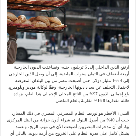
ارتفع الدَين الداخلي إلى 6 تريليون جنيه، وتضاعفت الديون الخارجية
أربعة أضعاف في الثمان سنوات الماضية، إلى أن وصل الدَين الخارجي
إلى 165.4 مليار دولار، حتى أصبحت مصر من بين البلدان المعرضة
لاحتمال التخلف عن سداد ديونها الخارجية، وفقًا لوكالة موديز وبلومبرج.
بلغ إجمالي الدَيون 97% من الناتج المحلي الإجمالي هذا العام، بزيادة
هائلة مقدارها 16.8% مقارنةً بالعام الماضي.
الشيء الأخطر هو توريط النظام المصرفي المصري في ذلك المسار،
حيث أن 40% من أصول البنوك تم شراء أذون خزانة من البنك المركزي
بها، أي أن مدخرات المصريين أصبحت الآن في مهب الريح، وتعتمد
بشكل كامل على قدرة النظام على الخروج من أزمة ديونه. بالتالي أي