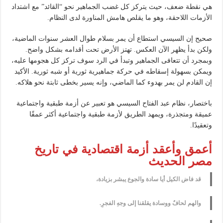
هي نقطة ضعف، حيث يتركز كل غضب الجماهير نحو “القائد” مع اشتداد
الأزمات اللاحقة، وهو ما يقلص هامش المناورة لدى النظام.
صحيح إن السيسي استطاع أن يمر بسلام طوال العشر سنوات الماضية،
ولكن بدأ يظهر الآن العكس. تهتز الأرض تحت أقدامه بشكل واضح.
وبمجرد أن تتعافى الجماهير وتبدأ في الرد سوف تركز كل هجومها عليه،
ويمكن بسهولة إسقاطه في حركة جماهيرية ثورية أو شبه ثورية. الأكيد
إن القادم لن يمر بهدوء كما الماضي، وإنه يسير بخطى ثابتة نحو هلاكه.
باختصار، نظام عبد الفتاح السيسي هو تعبير عن أزمة طبقية واجتماعية
عميقة ومتجذرة، ويمهد الطريق لأزمة طبقية واجتماعية أكثر عمقًا
وتعقيدًا.
أعمق وأعقد أزمة اقتصادية في تاريخ
مصر الحديث
قد فاض الكيل أيا سادة والجوع يبشر بزيادة،
والهم لحافٌ ووسادة يقلقنا إلى وجهِ الفجرِ.