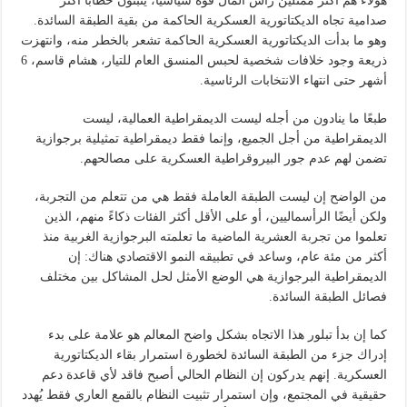
هؤلاء هم أكثر ممثلين رأس المال قوة سياسيًا، يتبنون خطابًا أكثر
صدامية تجاه الديكتاتورية العسكرية الحاكمة من بقية الطبقة السائدة.
وهو ما بدأت الديكتاتورية العسكرية الحاكمة تشعر بالخطر منه، وانتهزت
ذريعة وجود خلافات شخصية لحبس المنسق العام للتيار، هشام قاسم، 6
أشهر حتى انتهاء الانتخابات الرئاسية.
طبعًا ما ينادون من أجله ليست الديمقراطية العمالية، ليست
الديمقراطية من أجل الجميع، وإنما فقط ديمقراطية تمثيلية برجوازية
تضمن لهم عدم جور البيروقراطية العسكرية على مصالحهم.
من الواضح إن ليست الطبقة العاملة فقط هي من تتعلم من التجربة،
ولكن أيضًا الرأسماليين، أو على الأقل أكثر الفئات ذكاءً منهم، الذين
تعلموا من تجربة العشرية الماضية ما تعلمته البرجوازية الغربية منذ
أكثر من مئة عام، وساعد في تطبيقه النمو الاقتصادي هناك: إن
الديمقراطية البرجوازية هي الوضع الأمثل لحل المشاكل بين مختلف
فصائل الطبقة السائدة.
كما إن بدأ تبلور هذا الاتجاه بشكل واضح المعالم هو علامة على بدء
إدراك جزء من الطبقة السائدة لخطورة استمرار بقاء الديكتاتورية
العسكرية. إنهم يدركون إن النظام الحالي أصبح فاقد لأي قاعدة دعم
حقيقية في المجتمع، وإن استمرار تثبيت النظام بالقمع العاري فقط يُهدد