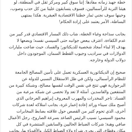
خطة جهبذ زمانه مفادها: إننا سوق كبير ومركز ثقل في المنطقة، لو
هيئنا التربة للرأسماليين، فسوف يتسابقون علينا من كل حدب وصوب،
وحينها سوف نجني ثمار خطتنا الاقتصادية العبقرية. هكذا بمنتهى
البساطة، الأمر يعتمد على إرادة الحكام!
بجانب سذاجة وغباء الخطة، شاب ذلك المسار الاقتصادي قدر كبير من
عدم الكفاءة، اعترف ببعض جوانبه حتى السيسي نفسه؛ وبضعها لا
يهدف إلا لبناء أمجاد شخصية للديكتاتور؛ والفساد، حيث ضاعت مليارات
الدولارات في سراديب وجيوب القطط السمان، الموجودون داخل
دولاب الدولة وخارجه.
صحيح إن الديكتاتورية العسكرية تعمل على تأمين المصالح الجامعة
للنظام الرأسمالي، ولكن في ظل الاستقلال النسبي للدولة عن
البرجوازية فهي تنتج في نفس الوقت لنفسها مصالح، وشبكة كبيرة من
المنتفعين والفاسدين. أمثلة لا تعد ولا تحصى عن شبكة مرعبة من
الفساد: تاجر المخدرات والمهرب المعروف إبراهيم العرجاني الذي
أصبح ملك سيناء ورائد إعادة إعمار غزة، بجانب امتلاكه لعدة شركات
أخرى، الذي تحوم كثير من القصص حول علاقته بضابط المخابرات
محمود السيسي؛ نسيب الرئيس الصاعد بسرعة الصاروخ، رجل الأعمال
صافي وهبة؛ شركات الضباط الحاليين والسابقين المنتشرة في كل
مكان وقطاع، التي يجرى شراء ولاء الضباط الكبار والأقوياء بها، بجانب