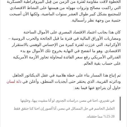
الخطوة لاقت مقاومة لفترة من الزمن من قِبل البيروقراطية العسكرية
التي راكمت مصالح وثروات مهولة من هيمنتها على النشاط الاقتصادي
للمجتمع بشكل كبير طوال العشر سنوات الماضية، ولكنها الآن أصبحت
حتمية من وجهة نظر رأسمالية.
كان هذا بجانب اعتماد الاقتصاد المصري على الأموال الساخنة
ومضاربات الأوراق المالية في فترة ما قبل الجائحة والحرب الروسية –
الأوكرانية، التي عززت لفترة كبيرة من الإحساس الوهمي بالاستقرار
الاقتصادي. وهو ما انفضح في النهاية بخروج تلك الأموال مع بدء
الفدرالي الأمريكي رفع سعر الفائدة لمحاولة تجاوز الأزمة الأمريكية
على حساب بقية العالم.
تم إتباع هذا المسار بناء على خطة هلامية في عقل الديكتاتور الجاهل
ودائرته القريبة، الذي يحتقر حتى أبجديات المنطق، وأعلن في
ذلة لسان
حاول أن يتراجع عنها فيما بعد:
في تقديري، احنا في مصر، دراسات الجدوى لو أنا مشيت بيها، وخليتها
العامل الحاسم في حل المسائل في مصر، أنا أتصور إن احنا كنا حنقق فقط
20-25% مما حققناه.