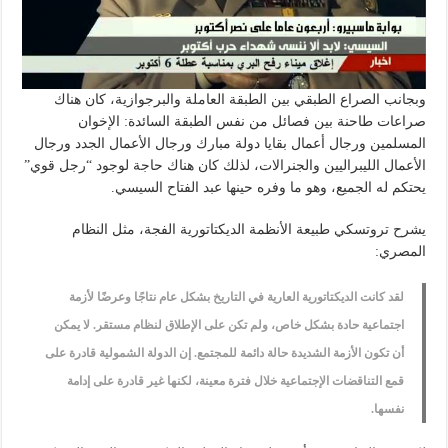
وبجانب الصراع الطبقي بين الطبقة العاملة والبرجوازية، كان هناك
صراعات طاحنة بين فصائل من نفس الطبقة السائدة: الإخوان
المسلمين ورجال أعمال بقايا دولة مبارك ورجال الأعمال الجدد ورجال
الأعمال الليبراليين والجنرالات، لذلك كان هناك حاجة لوجود “رجل قوي”
يحتكم له الجميع، وهو ما وفره حينها عبد الفتاح السيسي.
يشرح تروتسكي طبيعة الأنظمة الديكتاتورية الفجة، مثل النظام
المصري:
لقد كانت الديكتاتورية العارية في التاريخ بشكل عام نتاجًا وعرضًا لأزمة
اجتماعية حادة بشكل خاص، ولم تكن على الإطلاق لنظام مستقر. لا يمكن
أن تكون الأزمة الشديدة حالة دائمة للمجتمع. إن الدولة الشمولية قادرة على
قمع التناقضات الإجتماعية خلال فترة معينة، لكنها غير قادرة على إدامة
نفسها.