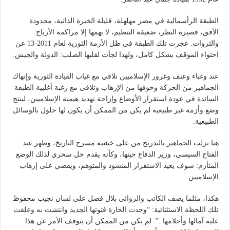
الطبقة الرأسمالية في مصر مهلهلة، قليلة الخبرة الذاتية، محدودة
الأفق، قصيرة النظر، ضعيفة التنظيم، لا يهمها إلا مراكمة الأرباح
والثروات. عجزت تلك الطبقة في ظل الأزمة الثورية لعام 2011-13 عن
احتواء الموقف بشكل كامل، ولهذا لجأت لقلبها الصلب: الدولة والجيش.
عند وغباء وعنف وغرور الإسلاميين تلاقي مع غياب القيادة الثورية وإنهاك
الجماهير من الحركة وخوفها من الإرهاب وتلاقى مع رغبة أغلبية الطبقة
السائدة في عودة استقرار الأوضاع وإزاحة تهديد هيمنة الإسلاميين، لينتج
وضع وأزمة غير طبيعية لم يكن من الممكن أن يكون لها حلول بالوسائل
الطبيعية.
هنا نزلت الجماهير بالتدريج من على خشبة مسرح التاريخ، وظهر عبد
الفتاح السيسي، وزير الدفاع حينها، وكأنه يقدم حل سحري لذلك الوضع
المتأزم: سوف يعيد الاستقرار المنشود والمتوهم، ويقضي على إرهاب
الإسلاميين.
هكذا، مثلما يصف الكاتب والروائي بلال فضل على لسان نجيب محفوظ
تلك اللحظة الاستثنائية: “وجدت الحارة فتوتها الجديد وانتشت به وعلقت
عليه آمالها وأحلامها..”. لم يكن من الممكن أن يتوقف الأمر عن هذا