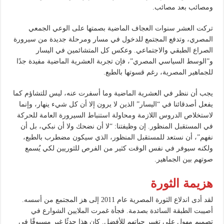
ومصائب بعد مصائب.
تركت العشر سنوات العجاف الماضية بصمتها على الوعي الجمعي
المصري، وتدفع المجتمع للدخول في مسار ومرحلة جديدة من سيرورة
الصراع الطبقي والاجتماعي. وعكس كل المتشائمين في اليسار
و”الوسط السياسي المصري”، فإن تجربة العشرية الماضية مفيدة جدًا
للجماهير المصرية، رغم قسوتها بالطبع.
يجب أن ننظر في العشرية الماضية وما أسفرت عنه، ليس للتشاؤم كما
يفعل أصدقائنا في “اليسار” الذين لا يرون إلا أن كل شيء ينهار، وإنما
لاستخلاص الدروس اللازمة ومحاولة استنباط السيرورة العامة للحركة
في المستقبل المنظور. إن وظيفتنا: “لا أن نضحك ولا أن نبكي، بل أن
نفهم”، أن نستعد للمستقبل المنظور، الذي سيكون مضطرب بالطبع،
ولكنه سيوفر في نفس الوقت كثير من الفرص للثوريين لكي يُسمع
صوتهم بين الجماهير.
هزيمة الثورة
لقد أدى اندلاع الثورة المصرية عام 2011 إلى هز المجتمع من أسسه.
أصيبت الطبقة السائدة بصدمة. فجأة غمرت الملايين الشوارع في
تصميم مهول على تغيير حياتهم للأفضل. كان هذا حدثًا غير مسبوقًا في