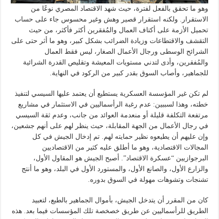
وهو ما تحقق بالفعل لفترة، حيث شهد الاقتصاد المصري نوعًا من
الاستقرار. ولكنه استقرار قصير وهش وغير محسوس جاء على حساب
تحميل الأزمة على أكتاف العمال والمُفقرين أكثر فأكثر، من حيث
التقشف والاقتطاعات وزيادة الضرائب بشكل كبير، وهو ما أثر حتى على
الشرائح الوسطى ورجال الأعمال الصغار، ليس فقط العمال
والمُفقرين، وأدى لتدني مستويات المعيشة وتقليص القدرة الشرائية
للجماهير، وأصاب السوق بقدر كبير من الركود في النهاية.
لم تكن غير المؤسسة العسكرية يستطيع أن يعتمد عليها السيسي لتنفيذ
خطته، وهذا لسببين: عدم رغبة الرأسماليين في الاستثمار في مشاريع
مرتفعة التكلفة قليلة أو منعدمة العوائد من جانب، وعدم ثقة السيسي
في رجال الأعمال من الجهة المقابلة، حيث ينظر لهم على أنهم جشعين،
وإن عليهم أن يطيعوه نظير حمايته لهم. تم إدخال الجيش في كل
المجالات الاقتصادية، وهو ما أطلق عليه كثير من الاقتصاديين
البرجوازيين “عسكرة الاقتصاد”. أصبح الجيش هو المقاول الأول،
والزارع الأول، والصانع الأول، والمستورد الأول في البلد، وهو ما أنتج
تشنجات وتشوهات مهولة في السوق بدوره.
كان من المقرر أن يتدخل الجيش، بأموال الجماهير بالطبع، لتعبيد
الطريق للرأسماليين عن طريق خصخصة تلك المؤسسات فيما بعد. هذه