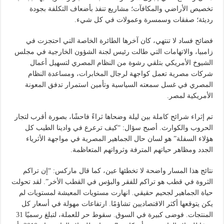
تخصيص الأراضي والمكافآت؛ مشاريع تنفذ بأضعاف التكلفة بجودة
رديئة؛ صفقات وسمسرة وعمولات في كل شيء.
فضائح فساد لا تنتهي، كان آخرها الطائرة الخاصة التي احتجزت في
زامبيا، والاتهامات التي طالت رئيس لجنة الشؤون الخارجية في مجلس
الشيوخ الأمريكي بتلقي رشوة من النظام المصري لتسهيل أعمال
شركات مصرية تعمل كواجهة لرجال المخابرات، ومساعدة النظام
المصري في غسل سمعته السياسية وتأمين استمرار تدفق المعونة
الأمريكية لمصر.
تم إثراء شرائح كاملة بين ليلة وضحاها ثراءً فاحشًا، بصورة أقرب لتجار
الحروب والكوارث. أصبح سؤال: “كيف ترعرع في وادينا الطيب كل
هؤلاء السفلة” هو لسان حال الجماهير المصرية في مواجهة الأثرياء
الجدد ومظاهر حياتهم المترفة وثرواتهم المتعاظمة.
نتائج هذا المسار واضحة لا تخطئها عين، كما قال ماركس: “إن تراكم
الثروة في قطب هو تراكم للفقر والبؤس في القطب الأخر”. لقد تحولت
حياة الجماهير لجحيم حقيقي. انهارت مستويات المعيشة لمستويات لم
يكن يتوقعها أكثر الاقتصاديين تشاؤمًا. ارتفاعات مهولة في أسعار كل
المنتجات. فوضى كبيرة في السوق. سقوط حر للعملة، لتبلغ رسميًا 31