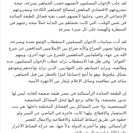
لقد جلب الإخوان المسلمون لأنفسهم غضب الجماهير بسرعة، نتيجة
مشروعهم الاقتصادي المناهض لمصالح الجماهير الكادحة ومشروعهم
الإجتماعي الرجعي، وجلبوا لأنفسهم غضب بقية فصائل الطبقة السائدة
في نفس الوقت، التي كانت تخشاهم من البداية اصلاً نتيجة رغبتهم في
السيطرة والهيمنة على كل شيء بسرعة.
لقد أدت سياسات الإخوان المسلمين لاستقطاب الوضع بشدة وبسرعة،
وحاولوا تصوير الصراع وكأنه صراع بين الإسلاميين المدافعين عن شرع
الله من جهة، والعلمانيين المناهضين للشرع من جهة أخرى، وبينهم
“العوام”. وفي ظل هذا الاستقطاب تزايد خطاب الإخوان المسلمون حدة
وطائفية، وتزايد اعتمادهم على الجهاديين، الذين تزايد تواجدهم ونفوذهم
بشكل ملحوظ. وهو ما أنتج إحساسًا كبيرًا بالخطر من قبل الجماهير،
ساعد في مفاقمته وسائل الإعلام بإيعاز من الأجهزة الأمنية.
إن الطبقة السائدة الرأسمالية في مصر طبقة ضعيفة للغاية، ليس لها
جذور مجتمعية، ولا تقاليد ترجع إليها لتحل المشاكل المجتمعية
المستعصية، ولا حتى المشاكل بين الفصائل المختلفة داخلها. هي بنت
الاستعمار والإقطاع، ولهذا كانت عاجزة في الماضي عن السير ولو
خطوة في طريق إسقاط الملكية والاقطاعية والانتقال للعصر
الرأسمالي، وهو ما أنجزته الدولة بدلاً عنها، بعد حركة الضباط الأحرار
عام 1952 بقيادة جمال عبد الناصر.