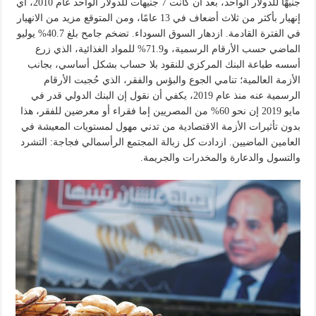
جنيهًا للدولار الواحد، بعد أن كانت 7 جنيهات للدولار الواحد عام 2010، أي
إنهيار بأكثر من ثلاث أضعاف في 13 عامًا، ومن المتوقع مزيد من الانهيار
في الفترة القادمة. ازدهار السوق السوداء. تضخم جامح بلغ 40.7% يوليو
الماضي حسب الأرقام الرسمية، و71.9% للمواد الغذائية، الذي زرع
أسسه طباعة البنك المركزي للنقود بلا حساب بشكل أساسي، بجانب
الأزمة العالمية؛ تنامي الجوع والبؤس والفقر، الذي حُجبت الأرقام
الرسمية عنه منذ عام 2019، يكفي أن نقول إن البنك الدولي قدر في
مايو 2019 إن نحو 60% من المصريين إما فقراء أو معرضين للفقر، هذا
بدون تأثيرات الأزمة الاقتصادية من تدني مهول لمستويات المعيشة في
العامين الماضيين. ازدادت كل زبالة المجتمع الرأسمالي فجاجة: التشرد
والتسول والدعارة والمخدرات والجريمة.