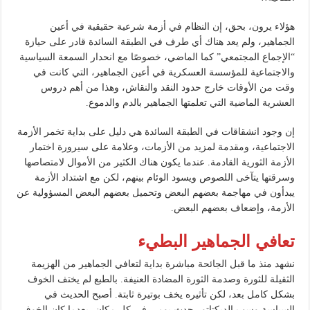
هؤلاء يرون، بحق، إن النظام في أزمة شرعية حقيقية في أعين
الجماهير، ولم يعد هناك أي طرف في الطبقة السائدة قادر على حيازة
“الإجماع المجتمعي” كما الماضي، خصوصًا مع انحدار السمعة السياسية
والاجتماعية للمؤسسة العسكرية في أعين الجماهير، التي كانت في
وقت من الأوقات خارج حدود النقد والنقاش، وهذا من أهم دروس
العشرية الماضية التي تعلمتها الجماهير بالدم والدموع.
إن وجود انشقاقات في الطبقة السائدة هي دليل على بداية تخمر الأزمة
الاجتماعية، ومقدمة لمزيد من الأزمات، وعلامة على سيرورة اختمار
الأزمة الثورية القادمة. عندما يكون هناك الكثير من الأموال لامتصاصها
وسرقتها يتآخى اللصوص ويسود الوئام بينهم، لكن مع اشتداد الأزمة
يبدأون في مهاجمة بعضهم البعض وتحميل بعضهم البعض المسؤولية عن
الأزمة، وإضعاف بعضهم البعض.
تعافي الجماهير البطيء
نشهد منذ ما قبل الجائحة مباشرة بداية لتعافي الجماهير من الهزيمة
الثقيلة للثورة وصدمة الثورة المضادة العنيفة. بالطبع لم يختف الخوف
بشكل كامل بعد، لكن تأثيره يخف بوتيرة ثابتة. أصبح الحديث في
السياسة وسب الديكتاتور حدث يومي في كل مكان، بعدما كان الخوف