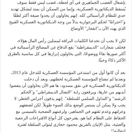
بإشعال الغضب الجماهيري في أي لحظة، غضب ليس فقط سوف
يُسقط الديكتاتورية العسكرية، وإنما من الممكن أن يمتد ليشكل تهديد
جدي للنظام الرأسمالي كله. إنهم يحاولون أن يجدوا صيغة أكثر لطفًا
و”احترامًا” لحكم البرجوازية بدلاً من وجه الديكتاتورية العسكرية القبيح
الذي يهدد الآن بـ”انفجار” الأوضاع.
لكن لا يجب أن تخدعنا الكلمات البراقة لممثلين رأس المال هؤلاء،
فخلف شعارات “الديمقراطية” يقع الدفاع عن المصالح الرأسمالية في
أكثر صورها نقاءً ووضوحًا، التي يحاولون إبرازها في كل مناسبة بالطرق
الأكثر ذكاءً وخبثًا.
بعد أن كانوا أول من استدعى المؤسسة العسكرية للتدخل عام 2013،
وبعدما لم تنصاع المؤسسة العسكرية لخطتهم، وبعد أن دخلت
الديكتاتورية العسكرية في نفق مسدود، ها هم الآن يحاولون أن ينفضوا
أيديهم من عارها، ويرفعون راية “النضال الديمقراطي” و”الحكم
الرشيد” و”التداول السلمي للسلطة”. إنهم يدقون أجراس الخطر: لا
يجب ولا يمكن أن يستمر الوضع بذلك السوء طويلاً. لكن لضعفهم
وعزلتهم وعدم ثقتهم في الجماهير، ولرغبتهم التضحية بالسيسي مع
الحفاظ على النظام كما هو، يقترحون كل أنواع الاقتراحات الرجعية
والعبثية، مثل الإتيان بالفريق محمود حجازي ليتولى السلطة لفترة
انتقالية!!