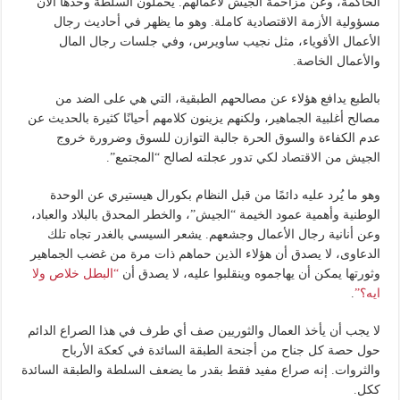
الحاكمة، وعن مزاحمة الجيش لأعمالهم. يحملون السلطة وحدها الآن
مسؤولية الأزمة الاقتصادية كاملة. وهو ما يظهر في أحاديث رجال
الأعمال الأقوياء، مثل نجيب ساويرس، وفي جلسات رجال المال
والأعمال الخاصة.
بالطبع يدافع هؤلاء عن مصالحهم الطبقية، التي هي على الضد من
مصالح أغلبية الجماهير، ولكنهم يزينون كلامهم أحيانًا كثيرة بالحديث عن
عدم الكفاءة والسوق الحرة جالبة التوازن للسوق وضرورة خروج
الجيش من الاقتصاد لكي تدور عجلته لصالح “المجتمع”.
وهو ما يُرد عليه دائمًا من قبل النظام بكورال هيستيري عن الوحدة
الوطنية وأهمية عمود الخيمة “الجيش”، والخطر المحدق بالبلاد والعباد،
وعن أنانية رجال الأعمال وجشعهم. يشعر السيسي بالغدر تجاه تلك
الدعاوى، لا يصدق أن هؤلاء الذين حماهم ذات مرة من غضب الجماهير
وثورتها يمكن أن يهاجموه وينقلبوا عليه، لا يصدق أن
“البطل خلاص ولا
ايه؟”
.
لا يجب أن يأخذ العمال والثوريين صف أي طرف في هذا الصراع الدائم
حول حصة كل جناح من أجنحة الطبقة السائدة في كعكة الأرباح
والثروات. إنه صراع مفيد فقط بقدر ما يضعف السلطة والطبقة السائدة
ككل.