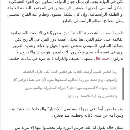
لكن في النهاية يجب أن يمثل جهاز الدولة، المكون من القوة العسكرية
بشكل أساسي، إحدى الطبقتين الرئيسيتين في المجتمع، الطبقة العاملة
أو الطبقة الرأسمالية، وإن كان بشكل مشوه. ونظام عبد الفتاح السيسي
يمثل مصالح النظام الرأسمالي بالطبع.
تلعب السمات الشخصية “للقائد” دورًا محوريًا في الأنظمة الاستبدادية
القائمة على حكم الفرد، هنا تتجلى أهمية دور الفرد في التاريخ لكن
بشكلها السلبي. السيسي شخص شديد الجهل والغباء، وشديد الغرور،
يرى في نفسه أنه يعلم والآخرون لا يعلمون، هو يدرك والآخرون لا
يدركون.
حيث قال
بمنتهى الصلف والغرابة ذات مرة في بدايات حكمه:
ربنا خلقني طبيب أوصف الحالة، هو خلقني كده، أبقى عارف الحقيقة
وأشوفها، ودي نعمة من ربنا أدهالي، اسمعوها مني، لأن حتى هما دلوقتي كل
الدنيا، بيقولك لأ اسمعوه، مين الدنيا؟ خبراء المخابرات والسياسيين
والإعلاميين وكبار الفلاسفة لو حبيتوا.
وهو ما ظهر أيضًا في مهزلة مسلسل “الإختيار” والمحادثات العبثية بينه
وبين أمه عن مدى ذكائه وفطنته منذ صغره.
لسان حاله يقول لنا: لقد جربتم الثورة ولم تحصدوا منها إلا مزيد من