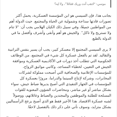
موسي: “اذهب أنت وربك فقاتلا”، ولا ايه؟
بجانب هذا، فإن السيسي هو ابن المؤسسة العسكرية، يحمل أكثر
تصورات قادتها سذاجة وشمولية عن الحياة والمجتمع. حيث الدولة أهم
من المواطنين جميعًا، وفي سبيل ذلك الكيان الهلامي يجب أن: “لا تنام
ولا تستريح ولا تاكل”. والجيش هو أهم وأنقى وأشرف وأفضل ما في
الدولة بالطبع.
لا يرى السيسي المجتمع إلا معسكر كبير، يجب أن يسير بنفس التراتبية
والتقاليد. لقد تم بالفعل عسكرة كل شيء في المجتمع، من الوظائف
الحكومية التي تتطلب أخذ دورات في الأكاديمية العسكرية وموافقة
الجيش في التعيين، لخطباء المساجد، وكاتبي مواثيق الزواج،
للمؤسسات الإعلامية والصحافية التي أصبحت مملوكة لشركات
المخابرات، وشركة لإنتاج السينما والدراما، مرورًا بعسكرة كل
المؤسسات في الجهاز التنفيذي التي أصبح يديرها ضباط جيش، سواء
بشكل مباشر أو غير مباشر، ومحاضرات الشؤون المعنوية للقوات
المسلحة للطلبة والموظفين والمجندين والضباط وعائلاتهم، ووصولاً
لشبه عسكرة الاقتصاد. هذا الأخير فقط هو الذي أصبح يزعج الرأسماليين
بشكل متزايد، وسوف نأتي على ذكر ذلك بالتفصيل لاحقًا.