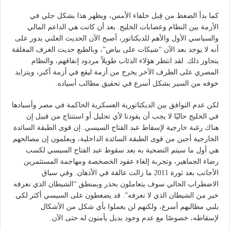
كما بدأ الضغط من قِبل حلفاء الأمس، ويظهر هذا بشكل جلي في
الأزمة بين النظام وعصابات الخليج. بعد أن كانت هي الداعم المالي
والسياسي الأول والأهم للديكتاتور، أصبح الآن الحديث العلني يدور على
أنه لا يوجد بعد الآن “شيكات على بياض”، وبالطبع حديث الغرف المغلقة
يتجاوز ذلك. لقد انتظر هؤلاء الذئاب طويلاً مردود إنفاقهم، والنظام
المصري على الطرف الآخر يخرج من أزمة ليقع في أزمة أكبر، ويتزايد
خوفه من السير بشكل أسرع في تحقيق مطالب أسياده.
لكن عدم التوافق بين الديكتاتورية العسكرية الحاكمة في مصر وأسيادها
في الخليج حاليًا لا يجب أن يقودنا لأي تحليل أو استنتاج من قبيل إن
هناك رغبة خارجية لإسقاط عبد الفتاح السيسي. إن قوى الطبقة السائدة
الخارجية أجبن من قوى الطبقة السائدة الداخلية، ويعلمون إن مصالحهم
هي أول ما سيتم التضحية به بعد سقوط عبد الفتاح السيسي لكسب
رضاء الجماهير، وتجربة إلغاء عقود الخصخصة ومهاجمة المستثمرين
الأجانب بعد ثورة 2011 ما زالت عالقة في الأذهان. وفي سياق
الاضطراب الحالي سوف يتعاملون بحذر وبمنطق “الشيطان الذي نعرفه
خير من الشيطان الذي لا نعرفه”. قد يضغطون على السيسي أكثر لكي
يلبي مطالبهم أسرع، ولكنهم لن يعملوا بأي شكل من الأشكال
لإسقاطه، خصوصًا مع عدم وجود بديل يأمنون له حتى الآن.