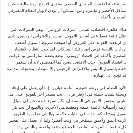
ضربة قوية للاقتصاد المصري الضعيف ستؤدي لاندلاع أزمة مالية خطيرة
ستأكل الأخضر واليابس، ومن الممكن أن تؤدي لإنهيار النظام المصرفي
المصري بأكمله.
هناك ظاهرة اقتصادية تُسمى “شركات الزومبي”، وهي الشركات التي
تظل قائمة فقط على أساس التمويل الميسر والاقتراض الرخيص، الذي
إن ارتفعت الفوائد على القروض أو أصبحت شروط التمويل أصعب
ازدادت بالتبعية فرص انهيار تلك الشركات. لقد حول النظام الاقتصاد
المصري بأكمله إلى اقتصاد “زومبي”. وضع يصفه الماركسي تيد غرانت
بـ”اقتصاد الفودو”، حيث الاقتصاد يصبح كما المدمنين لابد أن يستمر
حقنه بالتمويل الميسر والاقتراض الرخيص وإلا سيصاب بتشنجات مدمرة
قد تؤدي إلى انهياره.
الآن، النظام في ورطة حقيقية. أمامه خيارين: إما أن يعمل على إيجاد
وسيلة لتمديد خطته في الإقتراض، أن يجد مصدر آخر للفودو، على أمل
-غيبي- بتحسن الأمور في المستقبل، لكن لسوء حظه نحن في سياق
أزمة رأسمالية عالمية عنيفة ومعقدة هي الأخرى، وبالطبع لن يجد بئر
تمويل يُفتح له كما حدث في بدايات حكمه، وبالتالي هذا يمهد الطريق
لأزمة أعمق وأعمق ستنفجر في وقت أقصر؛ وإما أن يعمل على تفجير
كل تناقضات المرحلة الماضية للجماهير دفعة واحدة، وبالتالي يهدد