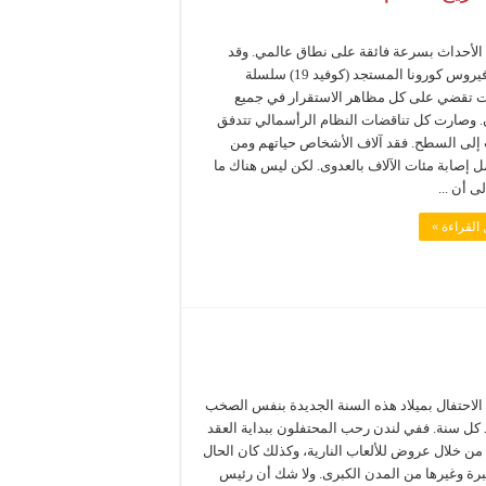
الأحداث بسرعة فائقة على نطاق عالمي. وقد
أطلق فيروس كورونا المستجد (كوفيد 19) سلسلة
ت تقضي على كل مظاهر الاستقرار في جميع
ن. وصارت كل تناقضات النظام الرأسمالي تتدفق
لى السطح. فقد آلاف الأشخاص حياتهم ومن
ل إصابة مئات الآلاف بالعدوى. لكن ليس هناك ما
ى أن ...
القراءة »
 الاحتفال بميلاد هذه السنة الجديدة بنفس الصخب
د كل سنة. ففي لندن رحب المحتفلون ببداية العقد
 من خلال عروض للألعاب النارية، وكذلك كان الحال
برة وغيرها من المدن الكبرى. ولا شك أن رئيس