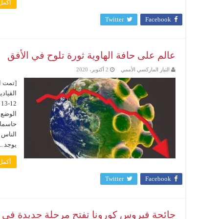
أكمل 
Twitter
Facebook
عالم على حافة الهاوية ثورة تلوح في الأفق
التيار الماركسي الأممي
2 أكتوبر، 2020
[تمت ال
القياد
الوضع 
حاسما.
الناس ع
يوجد ...
أكمل 
Twitter
Facebook
جائحة فيروس كورونا تفتح مرحلة جديدة في تا