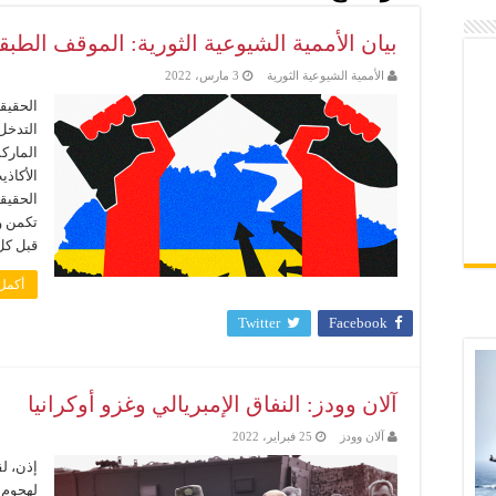
بيان الأممية الشيوعية الثورية: الموقف الطب
الأممية الشيوعية الثورية
3 مارس، 2022
الحقيق
التدخل
المارك
الأكاذي
الحقيقي
تكمن ور
قبل كل
أكمل 
Twitter
Facebook
آلان وودز: النفاق الإمبريالي وغزو أوكرانيا
آلان وودز
25 فبراير، 2022
إذن، ل
لهجوم 