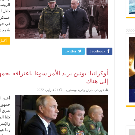
الروسي
خلال ا
عسكرية
في حوا
سُمع دو
أكمل 
Twitter
Facebook
أوكرانيا: بوتين يزيد الأمر سوءا باعترافه بج
إلى هناك
خورخي مارتن وفريد ويستون
24 فبراير، 2022
أعلن ا
جمهوري
شرق أو
كلتا ال
والإمبر
وما هو 