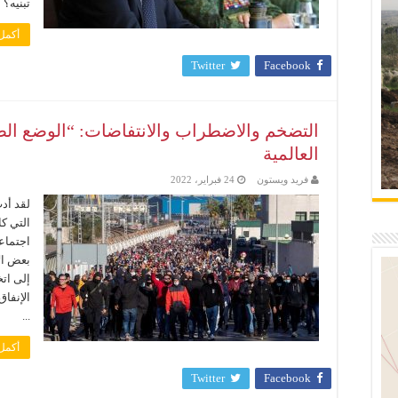
تبنيه؟ 
أكمل 
Twitter
Facebook
التضخم والاضطراب والانتفاضات: “الوضع الط
العالمية
فريد ويستون
24 فبراير، 2022
لقد أد
التي ك
اجتماع
بعض ال
إلى اتخ
الإنفا
...
أكمل 
Twitter
Facebook