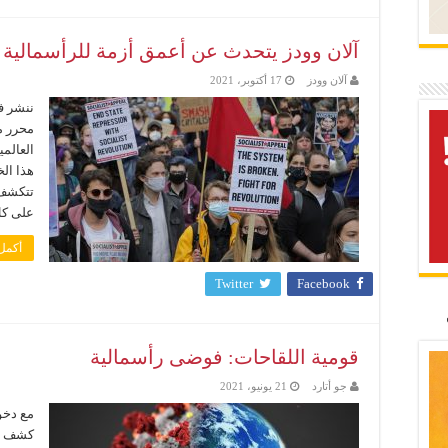
آلان وودز يتحدث عن أعمق أزمة للرأسمالية ا
آلان وودز
17 أكتوبر، 2021
ننشر في
هذا ال
تتكشف 
على كل
أكمل 
Twitter
Facebook
قومية اللقاحات: فوضى رأسمالية
جو أتارد
21 يونيو، 2021
كشف وت