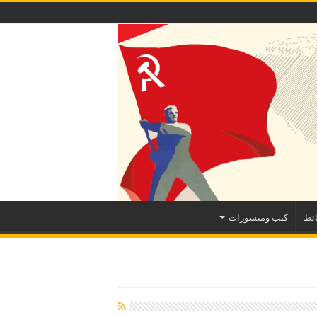
ئط
كتب ومنشورات