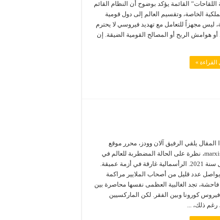
اللقاحات” القائمة يؤكد بوضوح أن النظام القائم
ملكية الخاصة، وتقسيم العالم إلى دول قومية
، ليس مجهزاً للتعامل مع تهديد فيروسي لا يحترم
أو هوامش الربح أو المصالح القومية الضيقة. إن
القراءة »
 المقال يلقي الرفيق آلان وودز، محرر موقع
marxist.com، نظرة على الحالة المضطربة للعالم في
مستهل سنة 2021. الرأسمالية غارقة في أزمة عميقة.
 يواصل عدد قليل من أصحاب الملايير مراكمة
فاحشة، تجد الغالبية العظمى نفسها محاصرة بين
فيروس كورونا وبين الفقر. لكن الماركسيين
رغم ذلك، ...