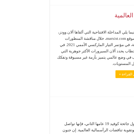
لعالمية
ما يلي المداخلة الافتتاحية التي ألقاها آلان وودز،
محرر موقع marxist.com، خلال مناقشة المنظورات
العالمية، في مؤتمر التيار الماركسي الأممي 2021. في
خطاب يحدد آلان السيرورات الأكثر جوهرية التي
في وضع عالمي يتميز بأزمة غير مسبوقة وتفكك
 المستويات.
القراءة »
مع دخول جائحة كوفيد 19 عامها الثاني، فإنها تواصل
قوية تناقضات الرأسمالية العالمية. إن جنون