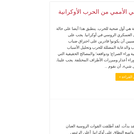
قي الأممي من الحرب الأوكرانية
ة هي أول ضحية للحرب. ينطبق هذا أيضا على حالة
 العسكري الروسي في أوكرانيا. يجب على
سيين أن يكونوا قادرين على اختراق ضباب
ب والدعاية المضللة للحرب وتحليل الأسباب
ة وراء الصراع؛ ودوافعه؛ والمصالح الحقيقية التي
اء أعذار ومبررات الأطراف المختلفة. يجب علينا،
 شيء، أن نقوم ...
القراءة »
قد بدأت. لقد أطلقت القوات الروسية العنان
واسع النطاق على أوكرانيا. أعلن الرئيس