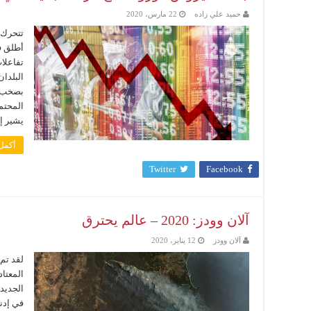
حميد علي زاده
22 مارس، 2020
تتحرك 
تفاعلا
البلدا
بصخب إ
المحتم
يشير إل
أكمل 
Twitter
Facebook
آلان وودز: 2020 – عالم يحترق
آلان وودز
12 يناير، 2020
لقد تم
المعتا
الجديد
في إدن