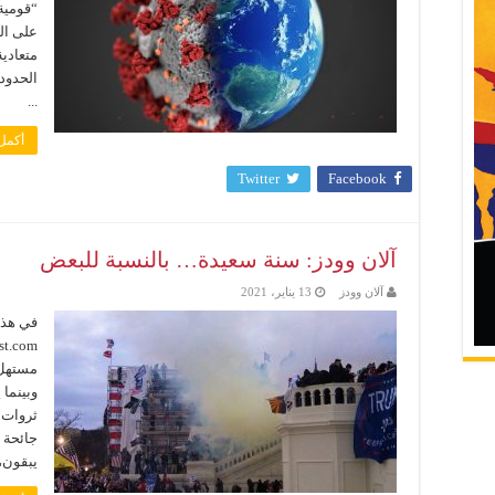
“قومية 
على ال
متعادية
الحدود 
...
أكمل 
Twitter
Facebook
آلان وودز: سنة سعيدة… بالنسبة للبعض
آلان وودز
13 يناير، 2021
في هذا
وبينما
ثروات 
جائحة 
يبقون، 