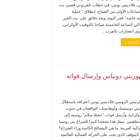
، فلاديمير بوتين، في خطاب تلفزيوني قصير، بث
لساعات الأولى من الصباح، انطلاق “عملية
 خاصة” فجر اليوم. وبعد دقائق على بث الخبر،
لي الساعة الخامسة صباحا بالتوقيت الأوكراني،
ي انفجارات بالقرب ...
القراءة »
مهوريتي دونباس وإرسال قواته
لرئيس الروسي فلاديمير بوتين اعترافه باستقلال
تي دونيتسك ولوهانسك، الواقعتان في جنوب
كرانيا، وأرسل قوات “حفظ سلام” روسية إلى
منطقتين. يمثل هذا تصعيدا كبيرا للصراع بين روسيا
يالية الغربية. ما هي المصالح الكامنة وراء الصراع؟
الموقف الذي يجب على الحركة العمالية العالمية