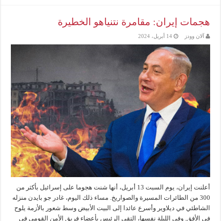
هجمات إيران: مقامرة نتنياهو الخطيرة
آلان وودز
14 أبريل، 2024
أعلنت إيران، يوم السبت 13 أبريل، أنها شنت هجوما على إسرائيل بأكثر من
300 من الطائرات المسيرة والصواريخ. مساء ذلك اليوم، غادر جو بايدن منزله
الشاطئي في ديلاوير وأسرع عائدا إلى البيت الأبيض وسط شعور بالأزمة يلوح
في الأفق. وفي الليلة نفسها، التقى الرئيس بأعضاء فريق الأمن القومي في