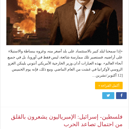
«إذا سمحنا لبلد كبير بالاستئساد على بلد أصغر منه، وغزوه ببساطة والاستيلاء
على أراضيه، فستصير تلك ممارسة شائعة، ليس فقط في أوروبا، بل في جميع
أنحاء العالم». بهذه العبارات أدان وزير الخارجية الأمريكي أنتوني بلينكن الغزو
الروسي لأوكرانيا في غشت من العام الماضي. ومع ذلك، فإنه يوم الخميس
[12 أكتوبر/تشرين ...
أكمل القراءة »
فلسطين- إسرائيل: الإمبرياليون يشعرون بالقلق
من احتمال تصاعد الحرب