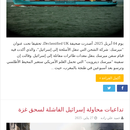
يوم 04 أبريل 2025، أصدرت صحيفة Declassified UK، تحقيقا تحت عنوان
“ميرسك: شركة الشحن التي تنقل الأسلحة إلى إسرائيل”، والذي أكدت فيه
قيام سفن ميرسك بنقل معدات طائرات مقاتلة إلى إسرائيل. وقالت إن
سفينة “ميرسك ديترويت” التي تحمل العلم الأمريكي ستعبر المحيط الأطلسي
وترسو بعد أسبوعين في طنجة بالمغرب، حيث ...
أكمل القراءة »
تداعيات محاولة إسرائيل الفاشلة لسحق غزة
حميد علي زاده
27 يناير، 2025