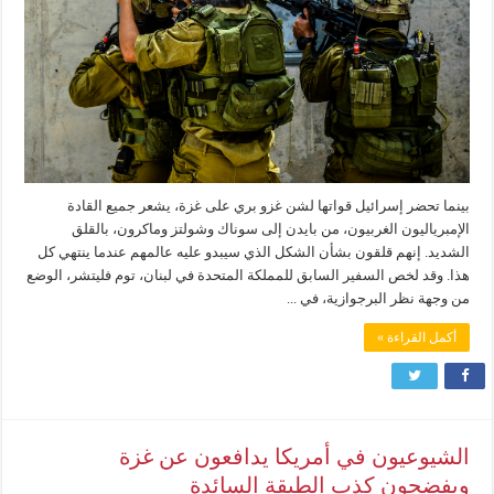
بينما تحضر إسرائيل قواتها لشن غزو بري على غزة، يشعر جميع القادة
الإمبرياليون الغربيون، من بايدن إلى سوناك وشولتز وماكرون، بالقلق
الشديد. إنهم قلقون بشأن الشكل الذي سيبدو عليه عالمهم عندما ينتهي كل
هذا. وقد لخص السفير السابق للمملكة المتحدة في لبنان، توم فليتشر، الوضع
من وجهة نظر البرجوازية، في ...
أكمل القراءة »
الشيوعيون في أمريكا يدافعون عن غزة
ويفضحون كذب الطبقة السائدة