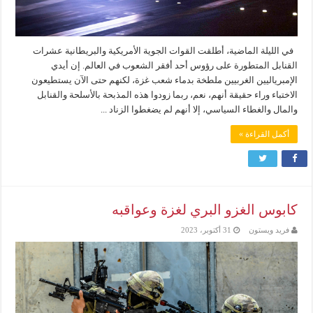
في الليلة الماضية، أطلقت القوات الجوية الأمريكية والبريطانية عشرات
القنابل المتطورة على رؤوس أحد أفقر الشعوب في العالم. إن أيدي
الإمبرياليين الغربيين ملطخة بدماء شعب غزة، لكنهم حتى الآن يستطيعون
الاختباء وراء حقيقة أنهم، نعم، ربما زودوا هذه المذبحة بالأسلحة والقنابل
والمال والغطاء السياسي، إلا أنهم لم يضغطوا الزناد ...
أكمل القراءة »
كابوس الغزو البري لغزة وعواقبه
فريد ويستون
31 أكتوبر، 2023