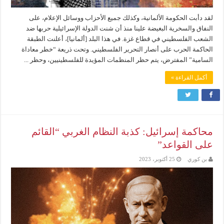
لقد دأبت الحكومة الألمانية، وكذلك جميع الأحزاب ووسائل الإعلام، على
النفاق والسخرية البغيضة علينا منذ أن شنت الدولة الإسرائيلية حربها ضد
الشعب الفلسطيني في قطاع غزة. في هذا البلد [ألمانيا]، أعلنت الطبقة
الحاكمة الحرب على أنصار التحرير الفلسطيني. وتحت ذريعة “خطر معاداة
السامية” المفترض، يتم حظر المنظمات المؤيدة للفلسطينيين، وحظر ...
أكمل القراءة »
محاكمة إسرائيل: كذبة النظام الغربي “القائم
على القواعد”
بن كوري
25 أكتوبر، 2023