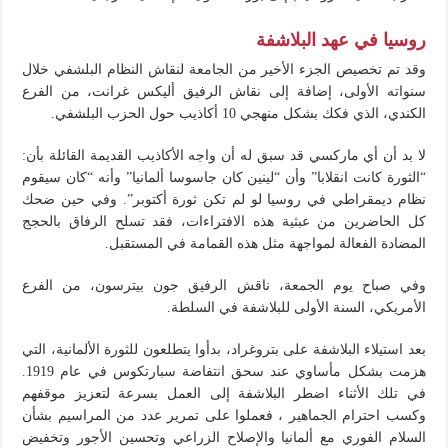
روسيا في عهد البلاشفة
وقد تم تخصيص الجزء الأخير من الجامعة لنقاش النظام البلشفي خلال
سنواته الأولى، إضافة إلى نقاش الرفيق أليكس غرانت، من الفرع
الكندي، الذي فكك بشكل منهجي 10 أكاذيب حول الحزب البلشفي.
لا بد أن أي ماركسي قد سبق له أن واجه الأكاذيب القديمة القائلة بأن:
“الثورة كانت انقلابا” وأن “لينين كان جاسوسا ألمانيا” وأنه “كان سيقوم
نظام ديمقراطي في روسيا لو لم تكن ثورة أكتوبر”. وفي حين ضحك
كل الحاضرين من عبثية هذه الافتراءات، فقد تسلح الرفاق بالحجج
المضادة الفعالة لمواجهة مثل هذه القمامة في المستقبل.
وفي صباح يوم الجمعة، ناقش الرفيق جون بيترسون، من الفرع
الأمريكي، السنة الأولى للبلاشفة في السلطة.
بعد استيلاء البلاشفة على بتروغراد، بدأوا يتطلعون للثورة الألمانية، التي
هزمت بشكل مأساوي عند سحق انتفاضة سبارتكوس في عام 1919.
في تلك الأثناء اضطر البلاشفة إلى العمل بسرعة لتعزيز موقفهم
وكسب احترام الجماهير ، فعملوا على تمرير عدد من المراسيم بشأن
السلام الفوري مع ألمانيا والإصلاح الزراعي وتحسين الأجور وتخفيض