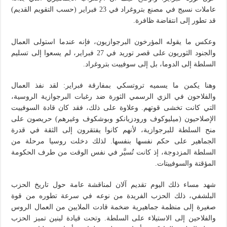
عاملات نسيج في مصنع بتروغراد في 23 فبراير (حسب التقويم القديم)
قد تطور إلى انتفاضة ظافرة.
وعكس ما يقوله المؤرخون البرجوازيون، فإنه عندما استولى العمال
والجنود الثوريون على قصر توريد في 27 فبراير، لم يسعوا إلى تسليم
السلطة إلى الدوما، بل إلى سوفييت بتروغراد.
وهنا يكمن ما يسميه تروتسكي بمفارقة فبراير: لقد نفذ العمال
والفلاحون في الزي الرسمي الثورة ضد رغبات البرجوازية الروسية،
التي كانت تخشى قوتهم. وعلاوة على ذلك، فقد كان قادة السوفييت
الإصلاحيون (ميليوكوف ورودزيانكو وبوشكوف وغيرهم) حريصون على
منح السلطة للبرجوازية، لأنهم كانوا يفتقرون إلى الثقة في قدرة
الجماهير على حكم نفسها بنفسها. لذلك دخلت روسيا مرحلة من
السلطة المزدوجة، إذ كانت تُسيَّر في نفس الوقت من طرف الحكومة
المؤقتة والسوفييتات.
شهد مساء ذلك اليوم تقديم آلان لمناقشة عامة حول تاريخ الحزب
البلشفي، ذلك الحزب الفريدة من نوعه في سرعة تطوره من قوة
صغيرة إلى منظمة جماهيرية ضخمة قادت الملايين من العمال الروس
والفلاحين إلى الاستيلاء على السلطة. وتحت قيادة لينين تميز الحزب