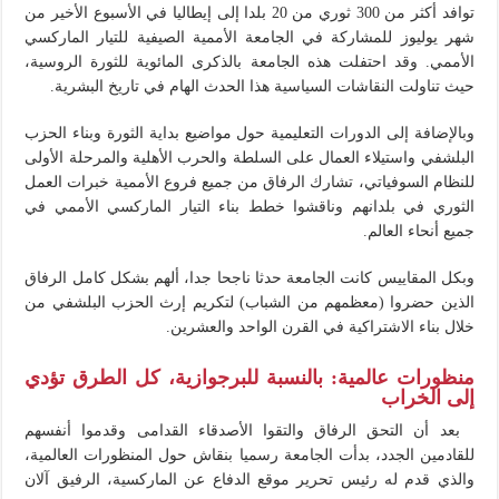
توافد أكثر من 300 ثوري من 20 بلدا إلى إيطاليا في الأسبوع الأخير من
شهر يوليوز للمشاركة في الجامعة الأممية الصيفية للتيار الماركسي
الأممي. وقد احتفلت هذه الجامعة بالذكرى المائوية للثورة الروسية،
حيث تناولت النقاشات السياسية هذا الحدث الهام في تاريخ البشرية.
وبالإضافة إلى الدورات التعليمية حول مواضيع بداية الثورة وبناء الحزب
البلشفي واستيلاء العمال على السلطة والحرب الأهلية والمرحلة الأولى
للنظام السوفياتي، تشارك الرفاق من جميع فروع الأممية خبرات العمل
الثوري في بلدانهم وناقشوا خطط بناء التيار الماركسي الأممي في
جميع أنحاء العالم.
وبكل المقاييس كانت الجامعة حدثا ناجحا جدا، ألهم بشكل كامل الرفاق
الذين حضروا (معظمهم من الشباب) لتكريم إرث الحزب البلشفي من
خلال بناء الاشتراكية في القرن الواحد والعشرين.
منظورات عالمية: بالنسبة للبرجوازية، كل الطرق تؤدي
إلى الخراب
بعد أن التحق الرفاق والتقوا الأصدقاء القدامى وقدموا أنفسهم
للقادمين الجدد، بدأت الجامعة رسميا بنقاش حول المنظورات العالمية،
والذي قدم له رئيس تحرير موقع الدفاع عن الماركسية، الرفيق آلان