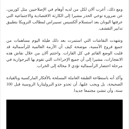
ومع ذلك، أعرب آلان لكل من لديه أوهام في الإصلاحيين مثل كوربين،
عن ضرورة توخي الحذر مشيرا إلى الكارثة الاقتصادية والاجتماعية التي
عرفتها اليونان بعد استسلام ألكسيس تسيبراس لمطالب الترويكا بتطبيق
تدابير التقشف.
وشهدت النقاشات التي استمرت بعد ذلك طيلة اليوم مساهمات من
جميع فروع الأممية، موضحة كيف أن الأزمة العالمية للرأسمالية قد
قلبت الوضع القائم في كل القارات. واختتم آلان من خلال نقاش هذه
الانفجارات، مشيرا إلى أن جميع الإجراءات التي تقوم بها البرجوازية في
مرحلة احتضار الرأسمالية تؤدي لا محالة إلى الخراب.
وأكد أنه باستطاعة الطبقة العاملة المسلحة بالأفكار الماركسية وبالقيادة
الصحيحة، بل ويجب عليها، أن تحذو حذو البروليتاريا الروسية قبل 100
سنة، وأن تنشئ مجتمعا جديدا.