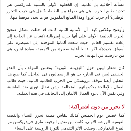
مسألة أخلاقية بل علمية. إن الخطوة الأولى بالنسبة للماركسي هي
تحديد طابع الحرب: هل هي صراع بين الطبقات؟ هل هي حرب للتحرر
الوطني؟ أم حرب غزو؟ وهذا الطابع الملموس هو ما يحدد موقفنا منها.
وأوضح نيكلاس كيف أن الأممية الثانية كانت قد حللت بشكل صحيح
الحرب العالمية الأولى على أنها حرب إمبريالية (نشأت عن الحاجة إلى
إعادة تقسيم العالم، حيث سعت ألمانيا الموحدة إلى السيطرة على
أسواق جديدة)، لكن فقط أقلية صغيرة من الأممية، بقيادة لينين، هي
من عارضت في النهاية الحرب.
كان شعار لينين حول “الهزيمة الثورية” يتضمن الموقف بأن العدو
الحقيقي ليس في الخارج بل هو الرأسماليون في الداخل. كما طبع هذا
التحليل أيضا موقف تروتسكي من الحرب العالمية الثانية، حيث طالب
العمال بالإطاحة بحكوماتهم المتحالفة وشن نضال ثوري ضد الفاشية،
وفي نفس الآن دعوة العمال الألمان إلى التحالف في هذه العملية.
لا تحرر من دون اشتراكية!
كما خصص يوم الخميس كذلك لنقاش قضية تحرر النساء والقضية
القومية. الورشة الأولى، كانت من تقديم الرفيقة ماري فريدريكسن من
الفرع الدنماركي، وصفت الأثر التقدمي للثورة الروسية على النساء.