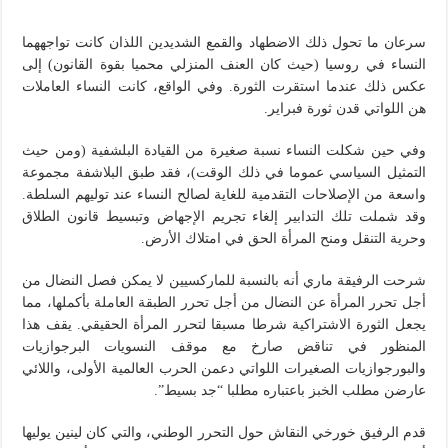
سرعان ما تحول ذلك الاضطهاد والقمع الشديدين اللذان كانت تواجههما
النساء في روسيا (حيث كان العنف المنزلي محميا بقوة القانون) إلى
عكس ذلك عندما استقرت الثورة. وفي الواقع، كانت النساء العاملات
هن اللواتي قدن ثورة فبراير.
وفي حين شكلت النساء نسبة صغيرة من القيادة البلشفية (ومن حيث
التمثيل السياسي عموما في ذلك الوقت)، فقد طبق البلاشفة مجموعة
واسعة من الإصلاحات التقدمية للغاية لصالح النساء عند توليهم السلطة.
وقد شملت تلك التدابير إلغاء تجريم الإجهاض وتبسيط قانون الطلاق
وحرية التنقل ومنح المرأة الحق في امتلاك الأرض.
شرحت الرفيقة ماري أنه بالنسبة للماركسيين لا يمكن فصل النضال من
أجل تحرر المرأة عن النضال من أجل تحرر الطبقة العاملة بأكملها، مما
يجعل الثورة الاشتراكية شرطا مسبقا لتحرر المرأة الحقيقي. يقف هذا
المنظور في تناقض صارخ مع موقف النسويات البرجوازيات
والبورجوازيات الصغيرات اللواتي دعمن الحرب العالمية الأولى، واللائي
عارضن مطلب الخبز باعتباره مطلبا “جد بسيط”.
قدم الرفيق خورخي النقاش حول التحرر الوطني، والتي كان لينين يوليها