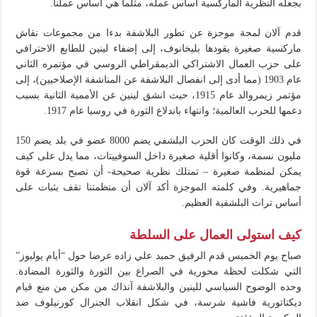
بجعله النظرية الماركسية أساس عمله، مثلما هي أساس عملنا.
قدم آلان لمحة موجزة عن تطور البلاشفة بدءا من مجموعات نقاش
ماركسية صغيرة يقودها بليخانوف، إلى إضفاء لينين للطابع الاحترافي
على حزب العمال الاشتراكي الديمقراطي الروسي في مؤتمره الثاني
عام 1903 (مما أدى إلى انفصال البلاشفة عن المناشفة الإصلاحيين)، إلى
مؤتمر زيمروالد عام 1915، حيث انشق لينين عن الأممية الثانية بسبب
دعمها للحرب العالمية؛ وانتهاء باندلاع الثورة في روسيا عام 1917.
في ذلك الوقت كان الحزب البلشفي يضم 8000 عضو في بلد يضم 150
مليون نسمة، وكانوا أقلية صغيرة داخل السوفييتات، مما يدل على كيف
يمكن لمنظمة صغيرة – تمتلك نظرية صحيحة- أن تصبح بسرعة قوة
جماهيرية. وفي كلمته الموجزة أكد آلان أن منظمتنا تقف بثبات على
أساس تراث البلشفية العظيم.
كيف استولى العمال على السلطة
صباح يوم الخميس قدم الرفيق حميد علي زاده عرضا حول “أيام يوليوز”
التي شكلت لحظة محورية في الصراع بين الثورة والثورة المضادة.
وحده الوضوح السياسي للينين والبلاشفة آنذاك من مكن من منع قيام
ديكتاتورية فاشية شرسة، في شكل انقلاب الجنرال كورنيلوف ضد