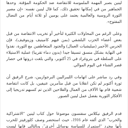
لينين بصبر المهمة الملموسة للانتفاضة ضد الحكومة المؤقتة. وحدها
الجماهير من في إمكانها تحقيق ذلك، كما قال لينين نفسه: «إن مصير
الثورة الروسية والعالمية يعتمد على يومين أو ثلاثة أيام من النضال
المفتوح».
وعلى الرغم من المحاولات الكثيرة لتأخير أو تخريب الانتفاضة من قبل
بعض أعضاء الحزب البلشفي (بمن فيهم كامينيف وزينوفيف)، فإن
الحرس الأحمر (ميليشيات العمال) والجنود المتعاطفين مع الثورة، نفذوا
في النهاية بشكل منسق تنسيقا جيدا (بدون دماء تقريبا) عملية الاستيلاء
على السلطة في بتروغراد في 25 أكتوبر، والتي بلغت ذروتها في حصار
قصر الشتاء في اليوم الموالي.
وفي رد مباشر على اتهامات الليبراليين البرجوازيين، شرح الرفيق أن
ثورة أكتوبر لم تكن انقلابا من قبل متآمرين عنيفين، بل كانت انتفاضة
شعبية قام بها الآلاف من العمال والفلاحين الذين تم كسبهم تدريجيا إلى
الأفكار الثورية بفضل عمل لينين الصبور.
قدم الرفيق نيكلاس سفنسون موضوعا حول كتاب لينين “الاشتراكية
والحرب” الذي ألفه عام 1916، حيث استحضر وصف كلوزفيتز للحرب
بأنها مجرد “استمرار للسياسة بوسائل أخرى”، وبالتالي فإنها ليست