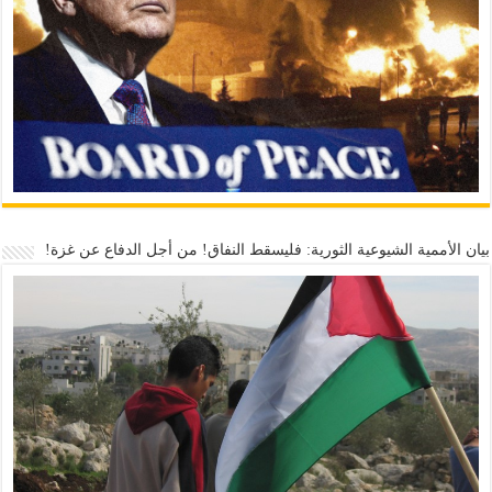
بيان الأممية الشيوعية الثورية: فليسقط النفاق! من أجل الدفاع عن غزة!