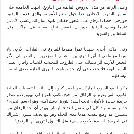
وعلى الرغم من هذه الدروس القاتمة من التاريخ، انتهت الجامعة على
أساس التقرير الإيجابي جدا حول وضع الأممية، والذي قدمه الرفيق
خورخي. حصل الرفاق على شعور حقيقي بقوة التيار الماركسي الأممي
عندما وصف الرفيق خورخي قصص نجاح معينة في أماكن مثل
السلفادور والسويد.
وفي أماكن أخرى شهدنا نموا مطردا للفروع في القارات الأربع، ولا
سيما مع تنامي التأثير القوي بين الشباب المتجذرين. وبالنظر إلى الأثر
البغيض للأزمة الرأسمالية على الظروف المعيشية للشباب وآفاق العمل
بالنسبة لهم، فلا عجب في أن يجد برنامجنا الثوري الحازم صدى له بين
أوساطهم.
مكن النمو السريع للماركسيين الأمريكيين، إلى جانب التضحيات المالية
الكبيرة التي يقوم بها الرفاق، من فتح مكتب للفرع في نيويورك وإصدار
جريدة جديدة بالألوان، تحت اسم: الثورة الاشتراكية، وهو الاسم الجريء
جدا بالنسبة لبلد كان في معقل العداء لليسار. ويبدو أن أحد الرفاق من
بيتسبرغ قد وضع لنفسه هدفا مدى الحياة وهو بيع نصف مليون اشتراك
في الجريدة الجديدة. لا يوجد شيء مثل التفاؤل الثوري أيها الرفيق!
وفي الوقت نفسه، فإن العمل الشاق الذي قام به الماركسيون