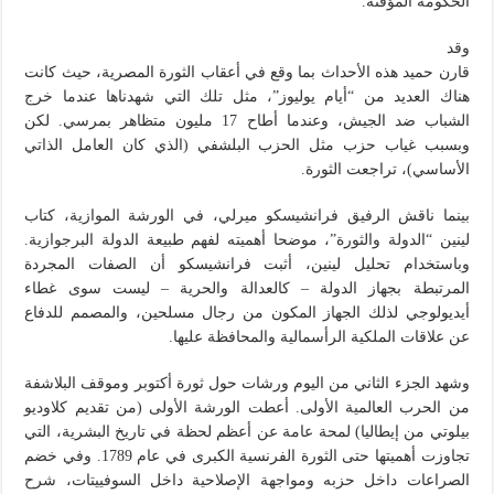
الحكومة المؤقتة.
وقد
قارن حميد هذه الأحداث بما وقع في أعقاب الثورة المصرية، حيث كانت
هناك العديد من “أيام يوليوز”، مثل تلك التي شهدناها عندما خرج
الشباب ضد الجيش، وعندما أطاح 17 مليون متظاهر بمرسي. لكن
وبسبب غياب حزب مثل الحزب البلشفي (الذي كان العامل الذاتي
الأساسي)، تراجعت الثورة.
بينما ناقش الرفيق فرانشيسكو ميرلي، في الورشة الموازية، كتاب
لينين “الدولة والثورة”، موضحا أهميته لفهم طبيعة الدولة البرجوازية.
وباستخدام تحليل لينين، أثبت فرانشيسكو أن الصفات المجردة
المرتبطة بجهاز الدولة – كالعدالة والحرية – ليست سوى غطاء
أيديولوجي لذلك الجهاز المكون من رجال مسلحين، والمصمم للدفاع
عن علاقات الملكية الرأسمالية والمحافظة عليها.
وشهد الجزء الثاني من اليوم ورشات حول ثورة أكتوبر وموقف البلاشفة
من الحرب العالمية الأولى. أعطت الورشة الأولى (من تقديم كلاوديو
بيلوتي من إيطاليا) لمحة عامة عن أعظم لحظة في تاريخ البشرية، التي
تجاوزت أهميتها حتى الثورة الفرنسية الكبرى في عام 1789. وفي خضم
الصراعات داخل حزبه ومواجهة الإصلاحية داخل السوفييتات، شرح