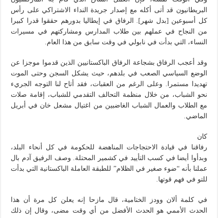
البريطانيون قد أتى أكله مع إصدار جريدة النداء الاشتراكي على رأس
كل أسبوعين [بدل شهر]. الرفاق في إيطاليا بدورهم حققوا قدرا كبيرا
من النجاح في عملهم بين طلاب المدارس ومشاركتهم في مسيرات
النساء، التي بدأت في نابولي في وقت سابق من هذا العام.
وقد أعجب الرفاق بشجاعة الرفاق الباكستانيين الذين قدموا موجزا عن
الوضع السياسي الصعب في بلدهم، حيث يشكل السجن وحتى الموت
تهديدا مستمرا. وعلى الرغم من العقبات، فقد أتاح لنا التوجه الجريء
نحو الشباب، من خلال منظمة التحالف التقدمي للشباب، إقامة صلات
مع الطلاب والعمال الشباب الغاضبين من اغتيال مشعل خان في أبريل
الماضي.
كان
رفاقنا في قيادة الاحتجاجات المناهضة للحكومة في كل أنحاء البلد،
وبدأوا أيضا في كسب التأييد في كشمير المحتلة. وصف الرفيق آدم بال
عملنا بأنه “ضوء صغير في الظلام” للطبقة العاملة الباكستانية التي بدأت
للتو في فهم قوتها.
في كلمة ألان وودز الختامية، قال مازحا إنه يعلن كل مرة أن هذا
الحدث الأممي هو الحدث الأفضل من أي وقت مضى، وقال إن ذلك