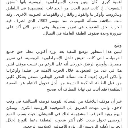
أهمية كبرى. كان لينين يصف الإمبراطورية الروسية بأنها “سجن
الشعوب”، إذ كانت تضم العديد من الجماعات المضطهدة في البلطيق
وبيلاروسيا وأوكرانيا والقوقاز والقازاق والقوميات الجنوبية الأخرى . وقد
تمت مناقشة مسألة القوميات منذ مؤتمر 1903، الذي اعترف فيه
الحزب بحق الشعوب في تقرير مصيرها، وفي نفس الآن أكد على
ضرورة وحدة صفوف الطبقة العاملة في النضال.
وضع
لينين هذا المنظور موضع التنفيذ بعد ثورة أكتوبر، معلنا حق جميع
القوميات، التي كانت تعيش داخل الإمبراطورية الروسية، في تقرير
مصيرها. وأوضح الرفيق خورخي أنه على الرغم من تسبب موقف لينين
هذا في عدد من الصعوبات خلال الحرب الأهلية في فنلندا وأوكرانيا
وأماكن أخرى (حيث كانت مسألة التحرر الوطني تستغل بشكل كلبي
من قبل الطبقة الحاكمة القديمة من أجل تحويل الانتباه عن القضية
الطبقية) فقد أثبت في نهاية المطاف أنه صحيح.
غير أن موقف البلاشفة من المسألة القومية قوضته الستالينية في وقت
لاحق، والتي مهدت الطريق إلى الشوفينية الروسية الكبرى. ويمكن
اليوم رؤية العواقب المشؤومة لذلك في الشيشان، حيث بسبب القمع
الوحشي تحول شعب كان أكثر شعوب المنطقة دعما للثورة (خلال
الحرب الأهلية الروسية) إلى بؤرة للأصولية الإسلامية الرجعية.