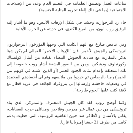
ساعات العمل وتطبيق العلمانية في التعليم العام وعدد من الإصلاحات
الاجتماعية (بما في ذلك إلغاء تجريم المثلية الجنسية).
جاء رد البرجوازية وحشيا في شكل الإرهاب الأبيض، وهو ما أشار إليه
الرفيق روب ليون، من الفرع الكندي، في حديثه عن الحرب الأهلية.
وفي تناقض صارخ مع التهم الكاذبة التي وجهها المؤرخون البرجوازيون
لتروتسكي والجيش الأحمر، فإن “الإرهاب الأحمر” العمالي لم يكن شيئا
يذكر بالمقارنة مع سادية الجيوش البيضاء بقيادة من أمثال كولتشاك
وكورنيلوف ودينيكين. ومن بين الصور البشعة أشار روب خصوصا إلى
تلك المتعلقة بإعدام مئات الجنود الحمر (أو الذين اشتبه في كونهم من
الحمر) رميا بالرصاص ثم جردوا من ملابسهم وتم لي أجسادهم المجمدة
في وضعيات فاحشة وإرسالها إلى بتروغراد الجائعة في عربة قطار مع
لافتة كتب عليها “لحوم طازجة”.
وكما أوضح روب: لقد كان الجيش المحترف والممركز، الذي بناه
تروتسكي من بين عمال غير مدربين وفلاحين ومقاتلي حرب العصابات،
يقاتل بالأسنان والأظافر ضد جنين الفاشية الروسية، التي حظيت بدعم
كامل من طرف 21 جيشا إمبرياليا غازيا.