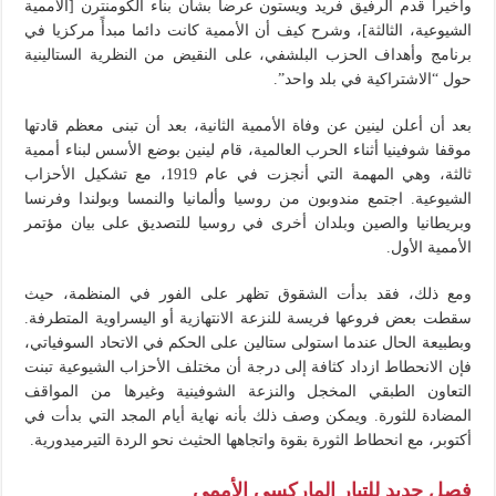
وأخيرا قدم الرفيق فريد ويستون عرضا بشأن بناء الكومنترن [الأممية
الشيوعية، الثالثة]، وشرح كيف أن الأممية كانت دائما مبدأً مركزيا في
برنامج وأهداف الحزب البلشفي، على النقيض من النظرية الستالينية
حول “الاشتراكية في بلد واحد”.
بعد أن أعلن لينين عن وفاة الأممية الثانية، بعد أن تبنى معظم قادتها
موقفا شوفينيا أثناء الحرب العالمية، قام لينين بوضع الأسس لبناء أممية
ثالثة، وهي المهمة التي أنجزت في عام 1919، مع تشكيل الأحزاب
الشيوعية. اجتمع مندوبون من روسيا وألمانيا والنمسا وبولندا وفرنسا
وبريطانيا والصين وبلدان أخرى في روسيا للتصديق على بيان مؤتمر
الأممية الأول.
ومع ذلك، فقد بدأت الشقوق تظهر على الفور في المنظمة، حيث
سقطت بعض فروعها فريسة للنزعة الانتهازية أو اليسراوية المتطرفة.
وبطبيعة الحال عندما استولى ستالين على الحكم في الاتحاد السوفياتي،
فإن الانحطاط ازداد كثافة إلى درجة أن مختلف الأحزاب الشيوعية تبنت
التعاون الطبقي المخجل والنزعة الشوفينية وغيرها من المواقف
المضادة للثورة. ويمكن وصف ذلك بأنه نهاية أيام المجد التي بدأت في
أكتوبر، مع انحطاط الثورة بقوة واتجاهها الحثيث نحو الردة التيرميدورية.
فصل جديد للتيار الماركسي الأممي