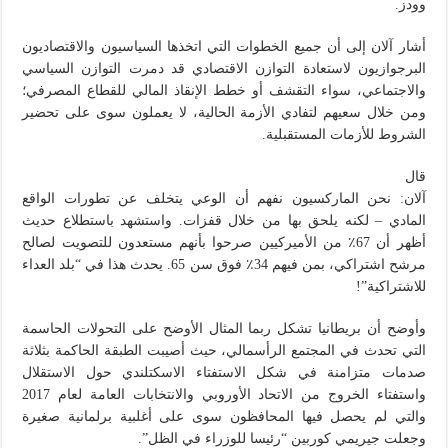
وودز.
أشار آلان إلى أن جميع الخطوات التي اتخذها السياسيون والاقتصاديون
البرجوازيون لاستعادة التوازن الاقتصادي قد دمرت التوازن السياسي
والاجتماعي، سواء التقشف أو خطط الإنقاذ المالي للقطاع المصرفي؛
ومن خلال سعيهم لتفادي الأزمة الحالية، لا يعملون سوى على تحضير
الشروط للأزمات المستقبلية.
قال
آلان: نحن الماركسيون نفهم أن الوعي يتخلف عن تطورات الواقع
المادي – لكنه يلحق بها من خلال قفزات. واستشهد باستطلاع حديث
أظهر أن 67٪ من الأميركيين صرحوا بأنهم مستعدون للتصويت لصالح
مرشح اشتراكي، بمن فيهم 34٪ فوق سن 65. يحدث هذا في “بلد العداء
للاشتراكية”!
وأوضح أن بريطانيا تشكل ربما المثال الأوضح على التحولات الحاسمة
التي تحدث في المجتمع الرأسمالي، حيث أصيبت الطبقة الحاكمة بثلاثة
صدمات متزامنة في شكل الاستفتاء الاسكتلندي حول الاستقلال
واستفتاء الخروج من الاتحاد الأوروبي والانتخابات العامة لعام 2017
والتي لم يحصل فيها المحافظون سوى على أغلبية برلمانية صغيرة
وجعلت جيريمي كوربين “رئيسا للوزراء في الظل”.