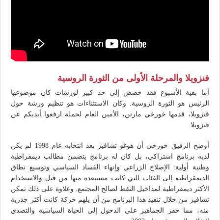
فنزويلا والمرحلة الأولى من الثورة الروسية
أما بقية الأسبوع فقد خصص إلى حد كبير لورشات كان موضوعها
الرئيس هو الثورة الروسية. وكان الاستثناءات هو تنظيم ورشة حول
فنزويلا، قدمها خورخي مارتن، الأمين العام لحملة ارفعوا أيديكم عن
فنزويلا.
أوضح الرفيق خورخي أن هوغو تشافيز بعد انتخابه عام 1998 لم يكن
لديه برنامج اشتراكي، بل كان له برنامج يتضمن مطالب ديمقراطية
وطنية أولية: الإصلاح الزراعي وإنهاء الفساد السياسي وتوسيع نطاق
الديمقراطية إلى الفئات التي كانت مستبعدة منها من قبل والاستخدام
الأكثر ديمقراطية لمداخيل النفط لصالح المجتمع. وعلاوة على ذلك تمكن
تشافيز من خلال تنفيذ هذا البرنامج من أن يلهم حركة كانت أكثر جذرية
منه، مما حفز الجماهير على الدخول إلى الحياة السياسية والتصدي