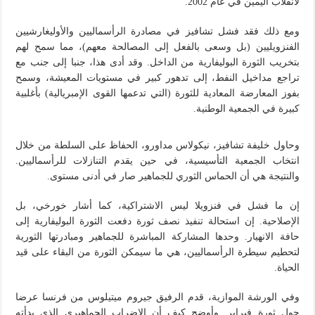
لانقلاب اليمين في عام 2002.
ومع ذلك فقد فشل تشافيز في مصادرة الرأسماليين والأوليغارشيين
الفنزويليين (بل وسعى بالفعل إلى المصالحة معهم)، مما سمح لهم
بتخريب الثورة البوليفارية من الداخل. وقد أدى هذا، جنبا إلى جنب مع
تراجع مداخيل النفط، إلى تدهور كبير في مستويات المعيشة، وسمح
بفوز المعارضة المعادية للثورة (التي تدعمها القوى الإمبريالية) بأغلبية
كبيرة في الجمعية الوطنية.
وحاول خليفة تشافيز، نيكولاس مداورو، الحفاظ على السلطة من خلال
انتخاب الجمعية التأسيسية، في حين يقدم التنازلات للرأسماليين.
والنتيجة هي أن الحماس الثوري للجماهير صار في أدنى مستوى.
إن ما فشل في فنزويلا ليس الاشتراكية، كما أشار خورخي، بل
الإصلاحية. إن استحالة تنفيذ نصف ثورة دفعت الثورة البوليفارية إلى
حافة الانهيار. وحدها المشاركة المباشرة للجماهير ومبادرتها الثورية
لتحطيم سيطرة الرأسماليين، هي ما سيمكن الثورة من البقاء على قيد
الحياة.
وفي الورشة الموازية، قدم الرفيق جيروم ميتيلوس من فرنسا عرضا
حول ثورة فبراير. وأوضح كيف أن الإضراب الجماهيري الذي بدأته