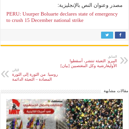
مصدر وعنوان النص بالإنجليزية:
PERU: Usurper Boluarte declares state of emergency
to crush 15 December national strike
السابق
البيرو: التعبئة تنتشر، أسقطوا
الأوليغارشية وكل المغتصبين [بيان]
التالي
روسيا: من الثورة إلى الثورة
المضادة – التعبئة الدائمة
مقالات مشابهة