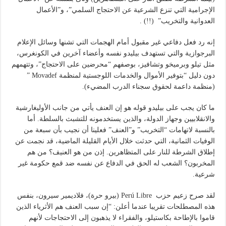
الإجرامية التي تنزع الشرعية عن الاحتجاج السلمي”، و”الأعمال
العدوانية والتخريب” (!!) .
إنه رد فعل دفاعي غير مقبول أمام الهجمات التي تشنها وسائل الإعلام
البرجوازية والتي تستهدف بيليدو نفسه وأعضاء آخرين في الكونغرس،
مثل تيلو وبرميخو وتشافيز، بوصفهم “محرضين على الاحتجاج”، وتتهمهم
دون دليل “بتوفير الأموال والخدمات اللوجستية لمنظمة Movadef ”
(منظمة داعمة لحقوق سجناء الدرب المضيء).
ما كان يجب على بيليدو قوله هو إن العنف يأتي من جانب الأوليغارشية
والانقلابيين وجهاز الدولة، والذين يستخدمونه للتشبث بالسلطة. أما
بالنسبة لاتهامات “التخريب” و”العنف” فعلينا أن نجيب بأن سبعة من
الوفيات الثمانية، التي حدثت خلال الأيام القليلة الماضية، قد نجمت عن
إطلاق الشرطة للنار على المتظاهرين. إذن من هو العنيف؟ من هم
المخربون؟ الشعب له الحق في الدفاع عن نفسه ضد قمع حكومة غير
شرعية.
لقد صرح زعيم حزب Perú Libre (بيرو حرة)، فلاديمير سيرون، بنفس
هذه المصطلحات تقريبا عندما أعلن: “إن سبب العنف هم الأثرياء الذين
قاموا بالإطاحة بكاستيلو، والفقراء لا يذهبون إلى الاحتجاجات لأنهم