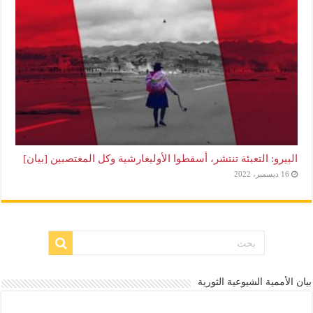
البيرو: التعبئة تنتشر، أسقطوا الأوليغارشية وكل المغتصبين [بيان]
16 ديسمبر، 2022
بيان الأممية الشيوعية الثورية