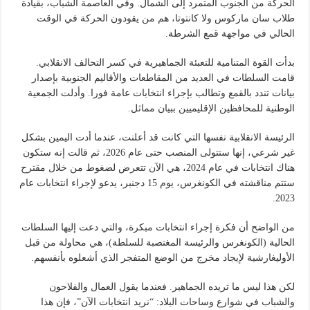
الحركة من الجنوب المتمرد إلى الشمال. وفي العاصمة الشباب، بقيادة
طلاب سان ماركوس ولا كانتوتا، هم من يقودون الحركة في الوقت
الحالي في مواجهة قمع الشرطة.
بدأت القوة المتنامية للتعبئة الجماهيرية في كسر التحالف الانقلابي.
قامت السلطات في العديد من المقاطعات والأقاليم الجنوبية بإصدار
بيانات تندد بالقمع وتطالب بإجراء انتخابات عامة فورا. وأدلت الجمعية
الوطنية للمحافظين الإقليميين ببيان مماثل.
الرئيسة الانقلابية نفسها التي كانت قد أعلنت، عندما أدت اليمين بشكل
غير شرعي، إنها ستتولى المنصب حتى عام 2026، ثم قالت إنه ستكون
هناك انتخابات في عام 2024، هي الآن تتعرض لضغوط من خلال مقترح
ستتم مناقشته في الكونغرس، يوم 15 دجنبر، يدعو لإجراء انتخابات عام
2023.
من الواضح أن فكرة إجراء انتخابات مبكرة، والتي دعت إليها السلطات
الحالية (الكونغرس والرئيسة المغتصبة للسلطة)، هي محاولة من قبل
الأوليغارشية لإيجاد مخرج من الوضع المتفجر الذي أشعلوه بأنفسهم.
لكن هذا ليس ما تريده الجماهير. فعندما يقول العمال والفلاحون
والشباب في شوارع وساحات البلاد: “نريد انتخابات الآن”، فإن هذا