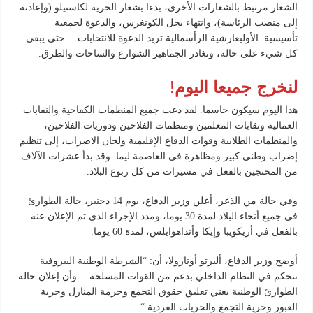
الشعار مرتبط بالشعارات الأخرى، بدءا بشعار الحرية لكاستيلو (وإعادته
إلى منصب الرئاسة)، وانتهاء بحل الكونغرس، والدعوة لجمعية
تأسيسية. الأوليغارشية الرأسمالية تريد الدعوة للانتخابات… حتى يبقى
كل شيء على حاله، وتغادر الجماهير الشوارع والساحات والطرق.
لنخرج جميعا اليوم
!
هذا اليوم سيكون حاسما. لقد دعت جميع المنظمات الكفاحية والنقابات
العمالية ونقابات المعلمين ومنظمات الفلاحين ودوريات الفلاحين،
والمنظمات الطلابية وقوات الدفاع الإقليمية ولجان الاضراب، إلى تنظيم
إضراب وطني كبير ومظاهرة في العاصمة ليما. وقد بدأ عشرات الآلاف
من المحتجين بالفعل في مسيرات من كل ربوع البلاد.
وفي حالة من الذعر، أعلن وزير الدفاع، يوم 14 دجنبر، حالة الطوارئ
في جميع أنحاء البلاد لمدة 30 يوما، ومدد الإجراء الذي تم الإعلان عنه
بالفعل في أريكويبا وإيكا وأنداهوايلس، لمدة 60 يوما.
أوضح وزير الدفاع، ألبرتو أوتارولا، أن: “الشرطة الوطنية البيروفية
تتحكم في النظام الداخلي بدعم من القوات المسلحة… وأن إعلان حالة
الطوارئ الوطنية يعني تعليق حقوق التجمع وحرمة المنازل وحرية
العبور وحرية التجمع والحريات الفردية “.