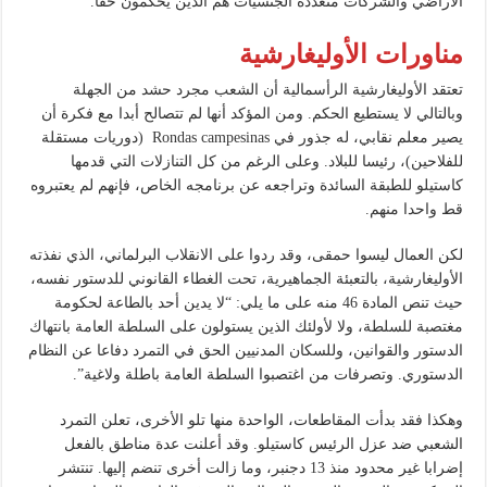
الأراضي والشركات متعددة الجنسيات هم الذين يحكمون حقا.
مناورات الأوليغارشية
تعتقد الأوليغارشية الرأسمالية أن الشعب مجرد حشد من الجهلة
وبالتالي لا يستطيع الحكم. ومن المؤكد أنها لم تتصالح أبدا مع فكرة أن
يصير معلم نقابي، له جذور في Rondas campesinas (دوريات مستقلة
للفلاحين)، رئيسا للبلاد. وعلى الرغم من كل التنازلات التي قدمها
كاستيلو للطبقة السائدة وتراجعه عن برنامجه الخاص، فإنهم لم يعتبروه
قط واحدا منهم.
لكن العمال ليسوا حمقى، وقد ردوا على الانقلاب البرلماني، الذي نفذته
الأوليغارشية، بالتعبئة الجماهيرية، تحت الغطاء القانوني للدستور نفسه،
حيث تنص المادة 46 منه على ما يلي: “لا يدين أحد بالطاعة لحكومة
مغتصبة للسلطة، ولا لأولئك الذين يستولون على السلطة العامة بانتهاك
الدستور والقوانين، وللسكان المدنيين الحق في التمرد دفاعا عن النظام
الدستوري. وتصرفات من اغتصبوا السلطة العامة باطلة ولاغية”.
وهكذا فقد بدأت المقاطعات، الواحدة منها تلو الأخرى، تعلن التمرد
الشعبي ضد عزل الرئيس كاستيلو. وقد أعلنت عدة مناطق بالفعل
إضرابا غير محدود منذ 13 دجنبر، وما زالت أخرى تنضم إليها. تنتشر