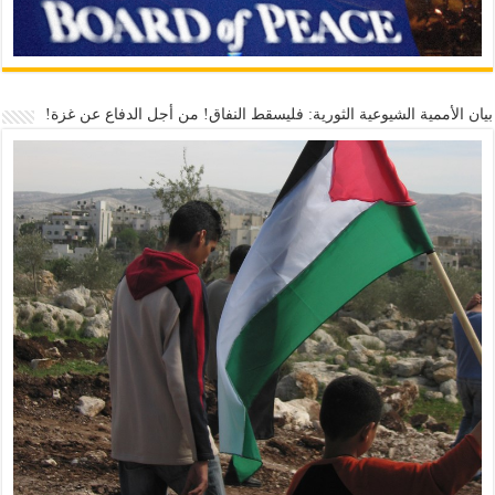
بيان الأممية الشيوعية الثورية: فليسقط النفاق! من أجل الدفاع عن غزة!