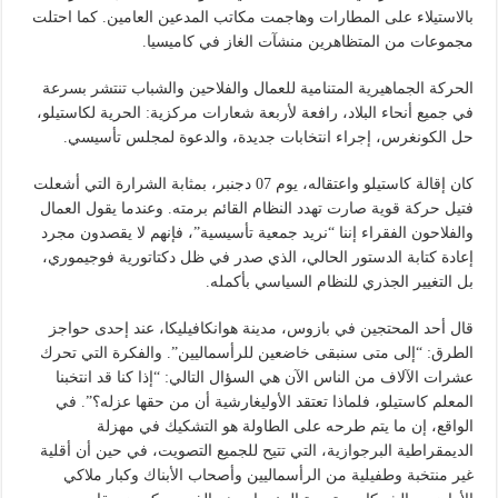
بالاستيلاء على المطارات وهاجمت مكاتب المدعين العامين. كما احتلت
مجموعات من المتظاهرين منشآت الغاز في كاميسيا.
الحركة الجماهيرية المتنامية للعمال والفلاحين والشباب تنتشر بسرعة
في جميع أنحاء البلاد، رافعة لأربعة شعارات مركزية: الحرية لكاستيلو،
حل الكونغرس، إجراء انتخابات جديدة، والدعوة لمجلس تأسيسي.
كان إقالة كاستيلو واعتقاله، يوم 07 دجنبر، بمثابة الشرارة التي أشعلت
فتيل حركة قوية صارت تهدد النظام القائم برمته. وعندما يقول العمال
والفلاحون الفقراء إننا “نريد جمعية تأسيسية”، فإنهم لا يقصدون مجرد
إعادة كتابة الدستور الحالي، الذي صدر في ظل دكتاتورية فوجيموري،
بل التغيير الجذري للنظام السياسي بأكمله.
قال أحد المحتجين في بازوس، مدينة هوانكافيليكا، عند إحدى حواجز
الطرق: “إلى متى سنبقى خاضعين للرأسماليين”. والفكرة التي تحرك
عشرات الآلاف من الناس الآن هي السؤال التالي: “إذا كنا قد انتخبنا
المعلم كاستيلو، فلماذا تعتقد الأوليغارشية أن من حقها عزله؟”. في
الواقع، إن ما يتم طرحه على الطاولة هو التشكيك في مهزلة
الديمقراطية البرجوازية، التي تتيح للجميع التصويت، في حين أن أقلية
غير منتخبة وطفيلية من الرأسماليين وأصحاب الأبناك وكبار ملاكي