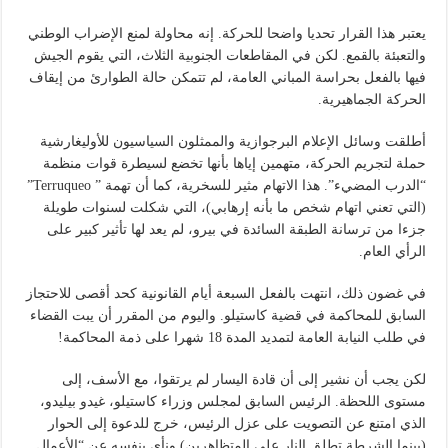
يعتبر هذا القرار تحديا واضحا للحركة. إنه محاولة لمنع الإضراب الوطني
والتعبئة بالقمع. لكن في المقاطعات الجنوبية الثلاث، التي يقوم الجيش
فيها بالفعل بحراسة المباني العامة، لم تتمكن حالة الطوارئ من إيقاف
الحركة الجماهيرية.
أطلقت وسائل الإعلام البرجوازية والممثلون السياسيون للأوليغارشية
حملة لتجريم الحركة، متهمين إياها بأنها تخضع لسيطرة قوات منظمة
“الدرب المضيء”. هذا الاتهام مثير للسخرية، كما أن تهمة ” Terruqueo”
(التي تعني اتهام شخص ما بأنه إرهابي)، التي شكلت لسنوات طويلة
جزءا من ترسانة الطبقة السائدة في بيرو، لم يعد لها تأثير كبير على
الرأي العام.
في غضون ذلك، انتهت بالفعل السبعة أيام القانونية كحد أقصى للاحتجاز
السابق للمحاكمة في قضية كاستيلو. واليوم من المقرر أن يبت القضاء
في طلب النيابة العامة لتمديد المدة 18 شهرا على ذمة المحاكمة!
لكن يجب أن نشير إلى أن قادة اليسار لم يرتقوا، مع الأسف، إلى
مستوى اللحظة. الرئيس السابق لمجلس وزراء كاستيلو، غيدو بيليدو،
الذي امتنع عن التصويت على عزل الرئيس، خرج للدعوة إلى الحوار
(بينما الشرطة تطلق النار على المتظاهرين) ونأى بنفسه عن “الأعمال