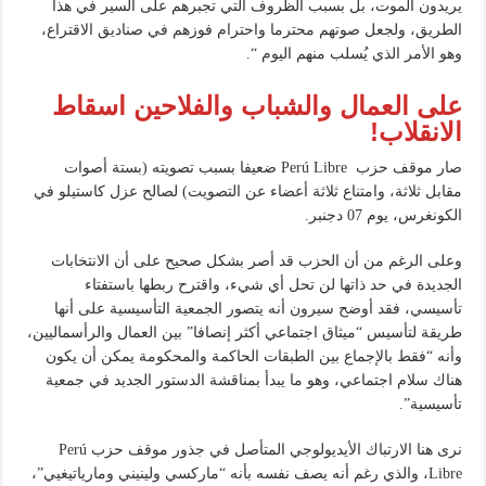
يريدون الموت، بل بسبب الظروف التي تجبرهم على السير في هذا
الطريق، ولجعل صوتهم محترما واحترام فوزهم في صناديق الاقتراع،
وهو الأمر الذي يُسلب منهم اليوم “.
على العمال والشباب والفلاحين اسقاط
الانقلاب
!
صار موقف حزب Perú Libre ضعيفا بسبب تصويته (بستة أصوات
مقابل ثلاثة، وامتناع ثلاثة أعضاء عن التصويت) لصالح عزل كاستيلو في
الكونغرس، يوم 07 دجنبر.
وعلى الرغم من أن الحزب قد أصر بشكل صحيح على أن الانتخابات
الجديدة في حد ذاتها لن تحل أي شيء، واقترح ربطها باستفتاء
تأسيسي، فقد أوضح سيرون أنه يتصور الجمعية التأسيسية على أنها
طريقة لتأسيس “ميثاق اجتماعي أكثر إنصافا” بين العمال والرأسماليين،
وأنه “فقط بالإجماع بين الطبقات الحاكمة والمحكومة يمكن أن يكون
هناك سلام اجتماعي، وهو ما يبدأ بمناقشة الدستور الجديد في جمعية
تأسيسية”.
نرى هنا الارتباك الأيديولوجي المتأصل في جذور موقف حزب Perú
Libre، والذي رغم أنه يصف نفسه بأنه “ماركسي ولينيني ومارياتيغيي”،