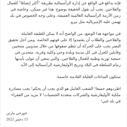
فإنه يدافع في الواقع عن إدارة الرأسمالية بطريقة “أكثر إنصافا” للعمال
والفلاحين. يجب أن نقول الحقيقة بوضوح: هذا غير ممكن، وخاصة في
زمن الأزمة الرأسمالية العالمية العميقة، وعلى وجه الخصوص في بلد
تهيمن عليه الإمبريالية مثل بيرو.
في مواجهة هذا الوضع، من الواضح أنه لا يمكن للطبقة العاملة
والفلاحين والطلاب أن يعتمدوا إلا على قوتهم الخاصة. ومن أجل تحقيق
النصر يجب على الحركة أن تنظم صفوفها من خلال مندوبين منتخبين
وقابلين للعزل في كل مدينة وبلدة وحي وكلية وقرية، متحدين في
جمعية ثورية وطنية للعمال والفلاحين، والتي ينبغي أن تتولى بأيديها
زمام السلطة في البلاد وتزيح الأوليغارشية الرأسمالية إلى الأبد.
ستكون الساعات القليلة القادمة حاسمة.
اطردوهم جميعا! الشعب العامل هو الذي يجب أن يحكم! يجب مصادرة
ملكية الأوليغارشية والشركات متعددة الجنسيات! لا مزيد من الفقراء
في بلد غني!
خورخي مارتن
15 دجنبر 2022