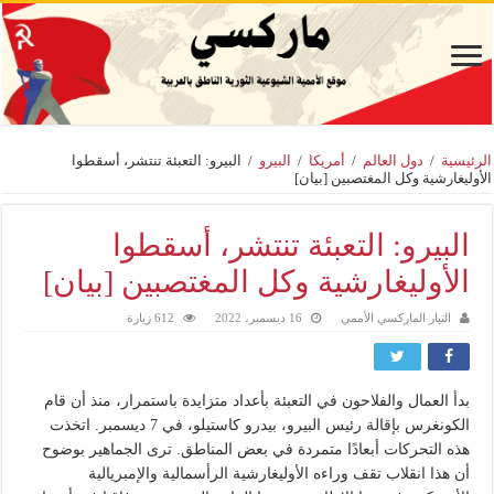
الرئيسية
/
دول العالم
/
أمريكا
/
البيرو
/
البيرو: التعبئة تنتشر، أسقطوا
الأوليغارشية وكل المغتصبين [بيان]
البيرو: التعبئة تنتشر، أسقطوا
الأوليغارشية وكل المغتصبين [بيان]
التيار الماركسي الأممي
16 ديسمبر، 2022
612 زيارة
بدأ العمال والفلاحون في التعبئة بأعداد متزايدة باستمرار، منذ أن قام
الكونغرس بإقالة رئيس البيرو، بيدرو كاستيلو، في 7 ديسمبر. اتخذت
هذه التحركات أبعادًا متمردة في بعض المناطق. ترى الجماهير بوضوح
أن هذا انقلاب تقف وراءه الأوليغارشية الرأسمالية والإمبريالية