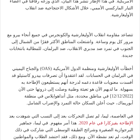
الأمريكية. في هذا الإطار ننشر هذا البيان، الذي وزعه رفاقنا في أعضاء
التيار الماركسي الأممي، خلال الأشكال الاحتجاجية ضد انقلاب
الأوليغارشية.
تتصاعد مقاومة انقلاب الأوليغارشية والكونجرس في جميع أنحاء بيرو مع
مرور كل يوم وساعة. واشتعلت المناطق الأكثر فقرًا من الشمال إلى
الجنوب في تمرد ضد مدبري الانقلاب، ضد البرلمان، للمطالبة بانتخابات
جديدة.
أخطأت الأوليغارشية ومنظمة الدول الأمريكية (OAS) والجناح اليميني
في البرلمان في الحسابات. لقد اعتقدوا أن تصرفات بيدرو كاستيلو قد
أفسدت معنويات قاعدة دعمه لدرجة أنهم يستطيعون الإطاحة به
بسهولة. ما لديهم الآن هو تعبئة وطنية وصلت إلى ذروتها حتى الآن
[12/12/2022] في مناطق محددة، مثل أنداهوايلاس في منطقة
أبوريماك، حيث أعلن السكان حالة التمرد والإضراب الشامل.
في العاصمة، ليما، لم تصل التحركات بعد إلى النسب التي شوهدت بعد
الإطاحة بفيزكارا في عام 2020
. هذا أمر مفهوم. في ليما، جماهير
البرجوازية الصغيرة وشرائح الطبقة الوسطى التي شاركت في ذلك
الوقت، لم تعد نشطة الآن. ومع ذلك، فقد احتشد الطلاب والمواطنين