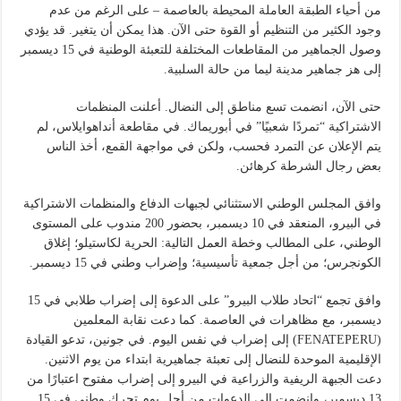
من أحياء الطبقة العاملة المحيطة بالعاصمة – على الرغم من عدم
وجود الكثير من التنظيم أو القوة حتى الآن. هذا يمكن أن يتغير. قد يؤدي
وصول الجماهير من المقاطعات المختلفة للتعبئة الوطنية في 15 ديسمبر
إلى هز جماهير مدينة ليما من حالة السلبية.
حتى الآن، انضمت تسع مناطق إلى النضال. أعلنت المنظمات
الاشتراكية “تمردًا شعبيًا” في أبوريماك. في مقاطعة أنداهوايلاس، لم
يتم الإعلان عن التمرد فحسب، ولكن في مواجهة القمع، أخذ الناس
بعض رجال الشرطة كرهائن.
وافق المجلس الوطني الاستثنائي لجبهات الدفاع والمنظمات الاشتراكية
في البيرو، المنعقد في 10 ديسمبر، بحضور 200 مندوب على المستوى
الوطني، على المطالب وخطة العمل التالية: الحرية لكاستيلو؛ إغلاق
الكونجرس؛ من أجل جمعية تأسيسية؛ وإضراب وطني في 15 ديسمبر.
وافق تجمع “اتحاد طلاب البيرو” على الدعوة إلى إضراب طلابي في 15
ديسمبر، مع مظاهرات في العاصمة. كما دعت نقابة المعلمين
(FENATEPERU) إلى إضراب في نفس اليوم. في جونين، تدعو القيادة
الإقليمية الموحدة للنضال إلى تعبئة جماهيرية ابتداء من يوم الاثنين.
دعت الجبهة الريفية والزراعية في البيرو إلى إضراب مفتوح اعتبارًا من
13 ديسمبر، وانضمت إلى الدعوات من أجل يوم تحرك وطني في 15