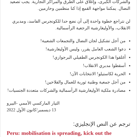
والشركات الكبرى، وإغلاق على الطرق والمراكز التجارية. يجب تصعيد
النضال. يمكننا مواجهة القمع إذا كنا منظمين وحازمين.
لن نتراجع خطوة واحدة إلى أن نضع حدا للكونجرس الفاسد، ومدبري
الانقلاب، والأوليغارشية الرجعية الرأسمالية.
من أجل تشكيل لجان النضال والتجمعات الشعبية!
دعوا الشعب العامل يقرر، وليس الأوليغارشية!
أغلقوا هذا الكونجرس الطفيلي البرجوازي!
أسقطوا مدبري الانقلاب!
الحرية لكاستيلو! الانتخابات الآن!
من أجل جمعية وطنية ثورية للعمال والفلاحين!
مصادرة ملكية الأوليغارشية الرأسمالية والشركات متعددة الجنسيات!
التيار الماركسي الأممي -البيرو
13 ديسمبر/كانون الأول 2022
ترجم عن النص الإنجليزي:
Peru: mobilisation is spreading, kick out the