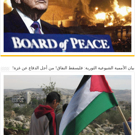
بيان الأممية الشيوعية الثورية: فليسقط النفاق! من أجل الدفاع عن غزة!