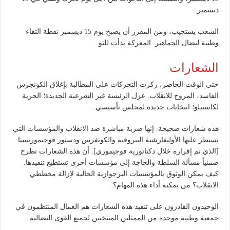
ديسمبر.
الشعب يستجيب، ومن المقرر أن يصبح يوم 15 ديسمبر نقطة التقاء
وطنية لنضال الجماهير. المعركة بدأت للتو.
الشعارات
حتى الوقت الحاضر، ركزت التحركات على المطالبة بإغلاق الكونجرس
الفاسد، المروج للانقلاب. عزل الرئيسة غير الشرعية الجديدة؛ الحرية
لكاستيلو؛ انتخابات جديدة لمجلس تأسيسي.
هذه شعارات صحيحة. إنها ضربة مباشرة ضد الانقلاب والمؤسسات التي
تسيطر عليها الأوليغارشية البيروفية والكونغرس ودستور فوجيموريستا
[الذي تم إقراره خلال دكتاتورية فوجيموري]. أن هذه الشعارات تطرح
ضمنياً مسألة السلطة والحاجة إلى مؤسسات أخرى تستطيع تنفيذها.
كيف يمكن الوثوق بالمؤسسات البرجوازية الحالية لإزالة مخططي
الانقلاب؟ من يمكنه أداء هذه المهام؟
الوحيدون القادرون على تنفيذ هذه الشعارات هم العمال المنتظمون في
جمعية وطنية موحدة من الممثلين المنتخبين لجميع القوى النضالية.