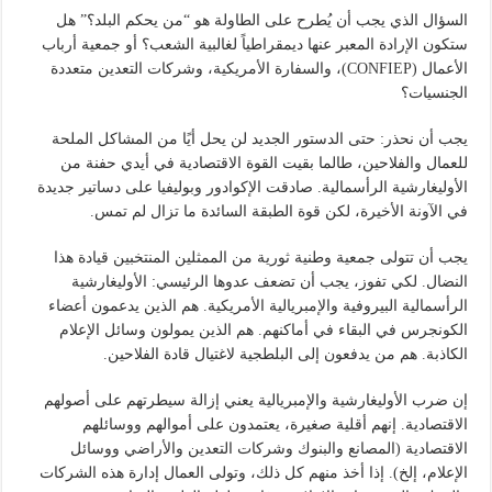
السؤال الذي يجب أن يُطرح على الطاولة هو “من يحكم البلد؟” هل
ستكون الإرادة المعبر عنها ديمقراطياً لغالبية الشعب؟ أو جمعية أرباب
الأعمال (CONFIEP)، والسفارة الأمريكية، وشركات التعدين متعددة
الجنسيات؟
يجب أن نحذر: حتى الدستور الجديد لن يحل أيًا من المشاكل الملحة
للعمال والفلاحين، طالما بقيت القوة الاقتصادية في أيدي حفنة من
الأوليغارشية الرأسمالية. صادقت الإكوادور وبوليفيا على دساتير جديدة
في الآونة الأخيرة، لكن قوة الطبقة السائدة ما تزال لم تمس.
يجب أن تتولى جمعية وطنية ثورية من الممثلين المنتخبين قيادة هذا
النضال. لكي تفوز، يجب أن تضعف عدوها الرئيسي: الأوليغارشية
الرأسمالية البيروفية والإمبريالية الأمريكية. هم الذين يدعمون أعضاء
الكونجرس في البقاء في أماكنهم. هم الذين يمولون وسائل الإعلام
الكاذبة. هم من يدفعون إلى البلطجية لاغتيال قادة الفلاحين.
إن ضرب الأوليغارشية والإمبريالية يعني إزالة سيطرتهم على أصولهم
الاقتصادية. إنهم أقلية صغيرة، يعتمدون على أموالهم ووسائلهم
الاقتصادية (المصانع والبنوك وشركات التعدين والأراضي ووسائل
الإعلام، إلخ). إذا أخذ منهم كل ذلك، وتولى العمال إدارة هذه الشركات