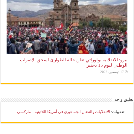
بيرو: الانقلابية بولوراتي تعلن حالة الطوارئ لسحق الإضراب
الوطني ليوم 15 دجنبر
17 ديسمبر، 2022
تعليق واحد
تعقيبات:
الانقلابات والنضال الجماهيري في أمريكا اللاتينية – ماركسي