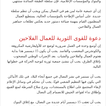
والبنوك والمؤسسات الإعلامية، فإن سلطة الطبقة السائدة ستنتهي.
إن أي جمعية عامة لمن هم في النضال يمكن ويجب أن تنظم سلطة
جديدة. على أساس الإطاحة بالمؤسسات الحالية، يستطيع العمال
المنظمون القيام بمهمة صياغة دستور جديد يعكس تطلعات جماهير
العمال والفلاحين.
دعوة للقوى الثورية للعمال الفلاحين
إن أوسع وحدة في العمل ضرورية لوضع حد للأوليغارشية المكروهة
والكونجرس المغتصب والفاسد. يجب أن يكون 15 ديسمبر هذا بداية
هجوم العمال والفلاحين والشباب. بعد الإضراب الوطني المصحوب
بإغلاق الطرق، يجب أن ننشئ جمعية ثورية لتوجيه الحركة في خطواتها
التالية.
يجب أن نستمر في نشر النضال في جميع أنحاء البلاد. في تلك الأماكن
التي يكون فيها التنظيم الشعبي قويًا، يجب أن نتحكم في وسائل الإعلام
لإبقاء المجتمع على اطلاع بالمستجدات، ونزع سلاح الشرطة لمنع القمع،
وإطلاق نداء لقواعد الجيش للانضمام إلى النضال.
يجب أن تعقب 15 ديسمبر أيام جديدة من النضال، مع إغلاق البنوك