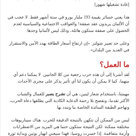
إعادة تشغيلها شهورا.
هذا يعني خسائر بقيمة 193 مليار يورو في ستة أشهر فقط. لا عجب في
أن الألمان يريدون عقد صفقة! والعواقب الاجتماعية والسياسية لعدم
الحصول على صفقة ستكون هائلة، وذلك ليس لألمانيا وحدها.
وعلى حد تعبير شولتز: «إن ارتفاع أسعار الطاقة يهدد الأمن والاستقرار
في العديد من البلدان».
ما العمل؟
لقد أشرنا إلى أن هذه حرب رجعية من كلا الجانبين. لا يمكننا دعم أي
منهما، كما لا يمكن أن يكون لنا أي تأثير يذكر على مجرى الأحداث.
مهمتنا، باستخدام شعار لينين، هي أن
نشرح بصبر
للعمال والشباب
الأكثر تقدما، ونفضح بلا رحمة الدعاية الكاذبة التي يطلقها دعاة الحرب،
ونهاجم الطبقة السائدة الخاصة بنا ونندد بها.
ليس من الممكن أن نتكهن بالنتيجة الدقيقة للحرب. هناك سيناريوهات
مختلفة ممكنة. لكن النتيجة ستكون حتما هي المزيد من الاضطرابات
وأزمة متفاقمة. إذا خسرت روسيا، فهذا سيعني انهيار بوتين وبداية ثورة