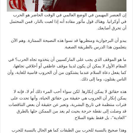
إن العنصر المهيمن في الوضع العالمي في الوقت الحاضر هو الحرب
في أوكرانيا. وهناك قول مأثور مفاده أنه إذا لعبت بالنار، فمن المحتمل
أن تحرق أصابعك.
يبدو أن البرجوازية ومنظريها قد نسوا هذه النصيحة الممتازة. وهم الآن
يتعلمون هذا الدرس بالطريقة الصعبة.
ما هو الموقف الذي يجب على الماركسيين أن يتخذوه تجاه الحرب؟ في
المقام الأول لا يمكن أن يكون لدينا موقف عاطفي أو أخلاقي تجاهها،
كما يفعل دعاة السلام عندما يشتكون من أن الحروب قاسية للغاية، وأن
الناس يقتلون، وما إلى ذلك.
هذه حقائق لا يمكن إنكارها. لكن سواء أحب المرء ذلك أم لا، فإنه لا
يمكن إنكار أن الحروب هي حقيقة من حقائق الحياة، وأنها تحدث على
فترات منتظمة في تاريخ البشرية، وتعبر عن حقيقة أن بعض التناقضات
قد وصلت إلى نقطة حرجة بحيث لم يعد من الممكن حلها بالطرق
”العادية“، بل فقط بقوة السلاح.
وهذا صحيح بالنسبة للحرب بين الطبقات كما هو الحال بالنسبة للحرب