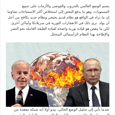
يتسم الوضع العالمي بالحروب والفوضى والأزمات على جميع
المستويات، وهو ما يدفع البعض إلى استخلاص أكثر الاستنتاجات تشاؤما.
إن ما نراه في الواقع هو نظام قديم يحتضر ونظام جديد يكافح من أجل
أن يولد. نرى ذلك في الانفجارات الثورية في سريلانكا وأماكن أخرى.
لكن ما ينقص هو قيادة ثورية واضحة لقيادة الطبقة العاملة نحو النصر
والإطاحة بهذا النظام الرأسمالي المتحلل.
عندما نأتي إلى تحليل الوضع الحالي، يبدو أولا أنه شبكة معقدة من