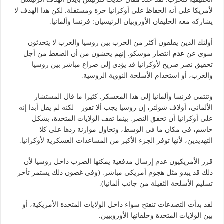
لأمريكا على أنه الحفاظ على أوكرانيا حرة ومستقلة. لكن هذا الهدف لا
يشاركه معه الحليفان الأوروبيان الرئيسيان: فرنسا وألمانيا.
أولئك الذين يقلقون أكثر من الحرب بين روسيا والغرب لا يتحدثون
سوى عن
عدم
انتصار موسكو. إنهم يخشون من أن الضغط من أجل
تحقيق نصر صريح لأوكرانيا قد يؤدي إلى صراع مباشر بين روسيا
والغرب، أو استخدام الأسلحة النووية الروسية.
وتنتمي فرنسا وألمانيا إلى هذا المعسكر. كثيرا ما قال المستشار
الألماني، أولاف شولتز، إن روسيا يجب ألا تفوز – لكنه لم يقل أبدا إنه
على أوكرانيا أن تحقق النصر. بينما تقف الولايات المتحدة، بشكل
حاسم، في مكان ما في الوسط، وتحاول موازنة ردها على كلا
التهديدين، لأنها توفر الجزء الأكبر من المساعدات العسكرية لأوكرانيا.
قرر الأمريكيون عدم إرسال مدفعية يمكنها الضرب داخل روسيا لأن
ذلك قد يبدو مثل هجوم أمريكي مباشر. (وفي غضون ذلك يستمر تأخر
تسليم الأسلحة الثقيلة من جانب ألمانيا).
لقد بدأت التصدعات تنفتح سواء داخل الولايات المتحدة الأمريكية، أو
بين الولايات المتحدة وحلفائها الأوروبيين.