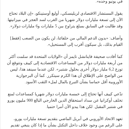
في يونيو وحده».
يقول المستشار الاقتصادي لزيلينسكي، أوليغ أوستينكو، «إن البلاد تحتاج
الآن إلى تسعة مليارات دولار شهريا من الغرب لسد العجز في ميزانيتها.
وقد طالبت في السابق بمبلغ يتراوح بين 5 مليارات و6 مليارات دولار».
وأضاف: «بدون الدعم المالي من حلفائنا، لن يكون من الصعب [فقط]
القيام بذلك، بل سيكون أقرب إلى المستحيل».
كما أفادت صحيفة فاينانشل تايمز أن «الولايات المتحدة قد سلمت أكثر
من أربعة مليارات دولار من المساعدات الاقتصادية إلى كييف وتتوقع أن
توزع 6,2 مليار دولار أخرى بحلول شتنبر». لكن عندما سينفد هذا، ليس
من الواضح على الإطلاق أن هذا الكرم سيتكرر. كما أن البرجوازية
الأوروبية أقل حماسا بشأن التبرع بالمال لملء الثقب الأسود.
تدّعي كييف أنها تحتاج إلى خمسة مليارات دولار شهريا كمساعدات لمنع
تخلف أوكرانيا عن سداد استحقاق الدين الخارجي البالغ 900 مليون يورو
في شتنبر المقبل. لكن هذا يبدو الآن أمرا حتميا.
تعهد الاتحاد الأوروبي في أبريل الماضي بتقديم تسعة مليارات يورو،
على الرغم من وجود خلاف داخل التكتل بشأن ما إذا كان ينبغي تقديم