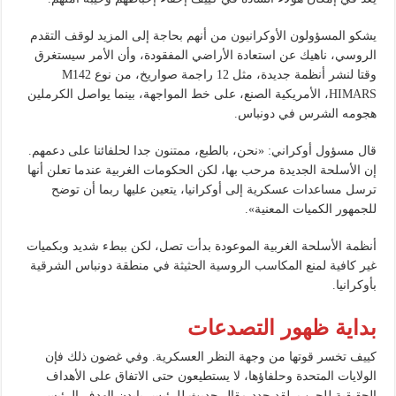
يشكو المسؤولون الأوكرانيون من أنهم بحاجة إلى المزيد لوقف التقدم
الروسي، ناهيك عن استعادة الأراضي المفقودة، وأن الأمر سيستغرق
وقتا لنشر أنظمة جديدة، مثل 12 راجمة صواريخ، من نوع M142
HIMARS، الأمريكية الصنع، على خط المواجهة، بينما يواصل الكرملين
هجومه الشرس في دونباس.
قال مسؤول أوكراني: «نحن، بالطبع، ممتنون جدا لحلفائنا على دعمهم.
إن الأسلحة الجديدة مرحب بها، لكن الحكومات الغربية عندما تعلن أنها
ترسل مساعدات عسكرية إلى أوكرانيا، يتعين عليها ربما أن توضح
للجمهور الكميات المعنية».
أنظمة الأسلحة الغربية الموعودة بدأت تصل، لكن ببطء شديد وبكميات
غير كافية لمنع المكاسب الروسية الحثيثة في منطقة دونباس الشرقية
بأوكرانيا.
بداية ظهور التصدعات
كييف تخسر قوتها من وجهة النظر العسكرية. وفي غضون ذلك فإن
الولايات المتحدة وحلفاؤها، لا يستطيعون حتى الاتفاق على الأهداف
الحقيقية للحرب. لقد حدد مقال حديث للرئيس بايدن الهدف الرئيسي