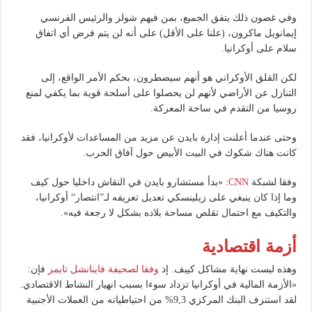
وفي غضون ذلك يتفق الجميع، بمن فيهم شولز والرئيس الفرنسي
إيمانويل ماكرون، (علنا على الأقل) على أنه لن يتم فرض أي اتفاق
سلام على أوكرانيا.
لكن القلق الأوكراني هو أنهم سيضطرون، بحكم الأمر الواقع، إلى
التنازل عن الأراضي لأنهم لن يحصلوا على أسلحة قوية بما يكفي لمنع
روسيا من التقدم في ساحة المعركة.
وحتى عندما أعلنت إدارة بايدن عن مزيد من المساعدات لأوكرانيا، فقد
كانت هناك شكوك في البيت الأبيض حول آفاق الحرب.
وفقا لشبكة
CNN
: «بدأ مستشارو بايدن في النقاش داخليا حول كيف
وما إذا كان ينبغي على زيلينسكي تعديل تعريفه لـ”انتصار“ أوكرانيا،
والتكيف مع احتمال تقلص مساحة بلاده بشكل لا رجعة فيه».
أزمة اقتصادية
وهذه ليست نهاية مشاكل كييف. إذ
وفقا لصحيفة فاينانشل تايمز
فإن:
«الأزمة المالية في أوكرانيا تزداد سوءا بسبب انهيار النشاط الاقتصادي.
لقد استنزف البنك المركزي 9,3% من احتياطياته من العملات الأجنبية