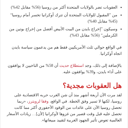
العقوبات تضر بالولايات المتحدة أكثر من روسيا (56% مقابل 42%)
من ”المقبول للولايات المتحدة أن تترك أوكرانيا تخسر أمام روسيا“
(45% مقابل 40%)
وسيكون ”إخراج بايدن من البيت الأبيض أفضل من إخراج بوتين من
الكرملين“ (56% مقابل 43%).
في الواقع حوالي ثلث الأمريكيين فقط هم من يدعمون سياسة بايدن
اتجاه أوكرانيا.
بالإضافة إلى ذلك، وجد
استطلاع حديث
أن 58% من الناخبين لا يوافقون
على أداء بايدن، و39% يوافقون عليه.
هل العقوبات مجدية؟
لقد مرت الآن أربعة أشهر منذ أن شن الغرب حربه الاقتصادية على
روسيا، لكنها لا تسير وفق الخطة. في الواقع،
وفقا لرويترز
، «ربما
تحصل روسيا الآن على عائدات من الوقود الأحفوري أكثر مما كانت
تحصل عليه قبل وقت قصير من غزوها لأوكرانيا [لأن]… زيادات الأسعار
العالمية تعوض تأثير الجهود الغربية لتقييد مبيعاتها».