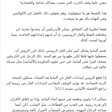
يتعين علينا وقف الحرب التي تسبب مشاكل غذائية واقتصادية“.
هذا بالضبط هو ما سيقولونه. وهم يقولون ذلك بالفعل في الكواليس.
وفي النهاية ذلك هو ما سيحدث.
فقط انظروا إلى الحقائق: يمكن للأمريكيين أن يتحدثوا بجدية عن
مقاطعة النفط والغاز الروسيين، إذ أن لديهم إمداداتهم الخاصة، بينما
أوروبا ليست كذلك.
تعتمد ألمانيا بشكل كبير على الغاز الروسي. لذلك قرر الروس أن
يضغطوا عليها قليلا لكي يظهروا من هو السيد: ذلك الرجل في الكرملين
يضحك كثيرا على ألمانيا، في حين تتلوى الحكومة [الألمانية] مثل سمكة
عالقة في خطاف.
إذا قطع الروس إمدادات الغاز عن ألمانيا هذا الشتاء، ستكون النتيجة
كارثة اقتصادية. قد يؤدي التوقف المفاجئ لإمدادات الغاز من روسيا إلى
تراجع الاقتصاد الألماني بنسبة 12,5%.
ستتأثر 5,6 مليون وظيفة في جميع أنحاء ألمانيا. وإذا تم إغلاق الأفران
لأي فترة زمنية، في العديد من القطاعات، مثل الصلب، لكن أيضا
صناعة الزجاج المهمة، ستتعرض المنشآت لأضرار بالغة وستستغرق