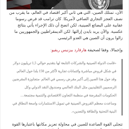
الآن، تمتلك الصين، التي هي ثاني أكبر اقتصاد في العالم، ما يقرب من
نصف العجز التجاري الصافي لأمريكا. كان ترامب قد فرض رسوما
عقابية على البضائع الصينية، لكن اتضح أن ذلك الإجراء يأتي بنتائج
عكسية. والآن يريد بايدن إزالتها. لكن الديمقراطيين والجمهوريين ما
زالوا يرون أن الصين هي العدو الرئيسي.
وإجمالا، وفقا لصحيفة
هارفارد بيزنيس ريفيو
:
«قامت الدولة الصينية والشركات التابعة لها بتقديم حوالي 1,5 تريليون دولار
في شكل قروض مباشرة وائتمانات تجارية لأكثر من 150 بلدا حول العالم.
وقد حول هذا الصين إلى أكبر مقرض رسمي في العالم -متجاوزة المقرضين
الرسميين التقليديين مثل البنك العالمي وصندوق النقد الدولي وكل
الحكومات المقرضة في منظمة التعاون الاقتصادي والتنمية مجتمعة…
وساعدت معظم القروض الصينية في تمويل الاستثمارات واسعة النطاق في
البنية التحتية والطاقة والتعدين».
تتجلى القوة الصاعدة للصين في محاولة تعزيز مكانتها باعتبارها القوة