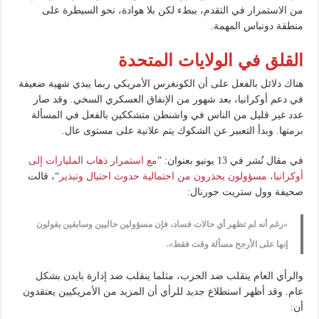
من الاستمرار في التقدم، ببطء لكن بلا هوادة، نحو السيطرة على
منطقة دونباس المهمة.
القلق في الولايات المتحدة
هناك دلائل بالفعل على أن الكونغرس الأمريكي ربما يبدي شهية ضعيفة
في دعم أوكرانيا، بعد شهور من الإنفاق العسكري السخي. وقد صار
عدد غير قليل من الناس في واشنطن متشككين بالفعل في المسألة
برمتها. وبدأ التعبير عن الشكوك يتم علانية على مستوى عال.
في مقال نُشر في 13 يونيو بعنوان: ”
مع استمرار ذهاب المليارات إلى
أوكرانيا، مسؤولون يحذرون من احتمالية حدوث احتيال وتبذير
“، قالت
صحيفة وول ستريت جورنال:
«رغم أنه لم تظهر أي حالات فساد، فإن مسؤولين حاليين وسابقين يقولون
إنها على الأرجح مسألة وقت فقط».
والرأي العام ينقلب ضد الحرب، مثلما ينقلب ضد إدارة بايدن بشكل
عام. وقد أظهر استطلاع جديد للرأي أن المزيد من الأمريكيين يعتقدون
أن: