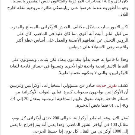
كان لدى وكالة المخابرات المركزية والبنتاغون نفس المنظور بالضبط،
وهو ما أظهروه عندما عرضوا على زيلينسكي طائرة مروحية لنقله خارج
البلاد.
لكن الأمور سارت بشكل مختلف. الجيش الأوكراني -المسلح والمدرب
من قبل الناتو- أثبت أنه أقوى مما كان عليه في الماضي. كان على
الروس التخلي عن أهدافهم الأصلية والعمل على أساس خطة أكثر
واقعية، وهي الاستيلاء على دونباس.
وهذا ما قاموا به حيث بدأوا يتقدمون ببطء لكن بثبات، ويستولون على
النقاط الاستراتيجية واحدة تلو الأخرى وتسببوا في خسائر فادحة للغاية
للأوكرانيين، والتي لا يمكنهم تحملها طويلا.
كشف
تقرير حديث
صادر عن مسؤولي استخبارات، أوكرانيين وغربيين،
أن الأوكرانيين يواجهون صعوبات كبيرة. تعاني القوات الأوكرانية من
خسائر فادحة، حيث تتفوق عليهم المدفعية الروسية بمعدل 20 إلى 01،
و40 إلى 01 فيما يخص الذخيرة.
يُقتل الآن، وفقا لمصادر أوكرانية، حوالي 200 جندي أوكراني كل يوم،
مقابل 100 في أواخر الشهر الماضي. وهذا يعني أنه يتم إخراج ما يصل
إلى 1000 أوكراني من القتال كل يوم، إذا حسبنا الجرحى.