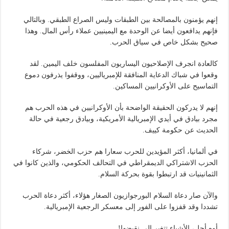
إنهم يؤمنون بالمصالحة بين الطبقات وليس الصراع الطبقي. وبالتالي
فإنهم يدافعون أيضا عن الوحدة مع اليمينيين عملاء رأس المال. وهذا
صحيح بشكل خاص في سياق الحرب.
كالعادة انجرف الإصلاحيون اليساريون المفلسون خلف اليمين. لقد
وقعوا في شباك الدعاية المنافقة للإمبرياليين، ووقفوا يذرفون دموع
التماسيح على الأوكرانيين المساكين.
إنهم لا يدركون الحقيقة الواضحة بأن الأوكرانيين في هذه الحرب هم
مجرد بيادق في أيدي الإمبريالية الأمريكية، وبيادق رجعية في حالة
الحديث عن حكومة كييف.
في ألمانيا، أكثر المؤيدين للحرب سعارا هم حزب الخضر، شركاء
الحزب الاشتراكي الديمقراطي في التحالف الحكومي، والذين كانوا في
الثمانينيات قد ارتبطوا بقوة بحركة السلام.
والآن صار دعاة السلام البورجوازيون الصغار هؤلاء، أكثر دعاة الحرب
تشددا وقد قفزوا على الفور إلى معسكر الرجعية الإمبريالية.
أوه أجل، الأشياء تتغير إلى نقيضها!