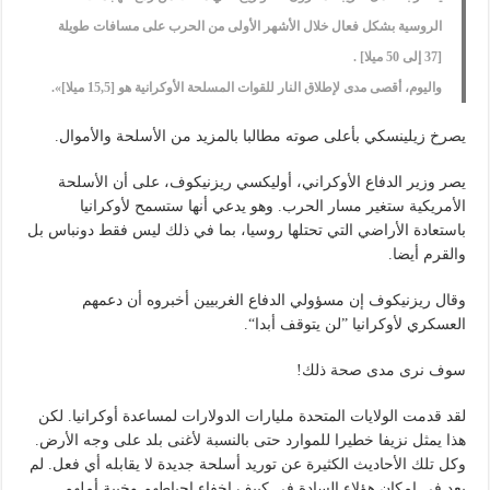
الروسية بشكل فعال خلال الأشهر الأولى من الحرب على مسافات طويلة
[37 إلى 50 ميلا] .
واليوم، أقصى مدى لإطلاق النار للقوات المسلحة الأوكرانية هو [15,5 ميلا]».
يصرخ زيلينسكي بأعلى صوته مطالبا بالمزيد من الأسلحة والأموال.
يصر وزير الدفاع الأوكراني، أوليكسي ريزنيكوف، على أن الأسلحة
الأمريكية ستغير مسار الحرب. وهو يدعي أنها ستسمح لأوكرانيا
باستعادة الأراضي التي تحتلها روسيا، بما في ذلك ليس فقط دونباس بل
والقرم أيضا.
وقال ريزنيكوف إن مسؤولي الدفاع الغربيين أخبروه أن دعمهم
العسكري لأوكرانيا ”لن يتوقف أبدا“.
سوف نرى مدى صحة ذلك!
لقد قدمت الولايات المتحدة مليارات الدولارات لمساعدة أوكرانيا. لكن
هذا يمثل نزيفا خطيرا للموارد حتى بالنسبة لأغنى بلد على وجه الأرض.
وكل تلك الأحاديث الكثيرة عن توريد أسلحة جديدة لا يقابله أي فعل. لم
يعد في إمكان هؤلاء السادة في كييف إخفاء إحباطهم وخيبة أملهم.