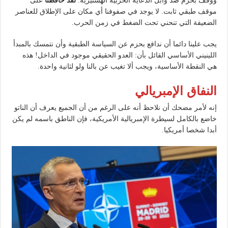
ووقف بحزم ضد وابل الدعاية الحربية الهستيرية.
لقد حافظنا
على
موقف طبقي ثابت. لا يوجد في صفوفنا أي مكان على الإطلاق للعناصر
الضعيفة التي تنحني تحت الضغط في زمن الحرب.
يجب علينا دائما أن ندافع بحزم عن السياسة الطبقية وأن نتمسك بالمبدأ
اللينيني الأساسي القائل بأن: العدو الحقيقي موجود في الداخل! هذه
هي النقطة الأساسية، ويجب ألا تغيب عن بالنا ولو لثانية واحدة.
النفاق الإمبريالي
إنه لأمر مضحك أن نلاحظ أنه على الرغم من أن الجميع يعرف أن الناتو
خاضع بالكامل لسيطرة الإمبريالية الأمريكية، فإن الناطق باسمه لم يكن
أبدا شخصا أمريكيا.