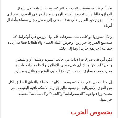
بعد أيام قليلة، قصفت المدفعية التركية منتجعا سياحيا في شمال
العراق، غالبا ما يستخدمه الكورد للهروب من الحر في الصيف. وقد أدى
ذلك الهجوم غير المبرر على هدف مدني إلى مقتل رجال ونساء وأطفال
أبرياء.
والآن تصوروا لو كانت تلك تصرفات قام بها الروس في أوكرانيا، كنا
سنسمع الصراخ: جزارين! وحوش! قتلة النساء والأطفال! فظاعة! إبادة
جماعية! جريمة حرب! وما إلى ذلك.
لكن أين هي صرخات الإدانة من جانب السويد وفنلندا أو واشنطن
ولندن؟ لم يكن هناك أي شيء على الإطلاق. ولا كلمة إدانة واحدة.
مجرد صمت مطبق: صمت التواطؤ الكلبي الوقح مع قاتل بدم بارد.
إن هذا العمل، في حد ذاته، يفضح الكلبية الكاملة والنفاق المطلق لكل
من القوى الإمبريالية الرئيسية والبرجوازية الاسكندنافية البغيضة التي
تختبئ وراء واجهة ”الديمقراطية“ و”الحياد“ و”المسالمة“ لتغطية
جرائمها.
بخصوص الحرب