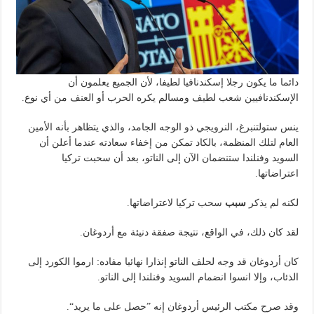
دائما ما يكون رجلا إسكندنافيا لطيفا، لأن الجميع يعلمون أن
الإسكندنافيين شعب لطيف ومسالم يكره الحرب أو العنف من أي نوع.
ينس ستولتنبرغ، النرويجي ذو الوجه الجامد، والذي يتظاهر بأنه الأمين
العام لتلك المنظمة، بالكاد تمكن من إخفاء سعادته عندما أعلن أن
السويد وفنلندا ستنضمان الآن إلى الناتو، بعد أن سحبت تركيا
اعتراضاتها.
لكنه لم يذكر
سبب
سحب تركيا لاعتراضاتها.
لقد كان ذلك، في الواقع، نتيجة صفقة دنيئة مع أردوغان.
كان أردوغان قد وجه لحلف الناتو إنذارا نهائيا مفاده: ارموا الكورد إلى
الذئاب، وإلا انسوا انضمام السويد وفنلندا إلى الناتو.
وقد صرح مكتب الرئيس أردوغان إنه ”حصل على ما يريد“.