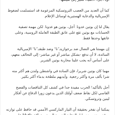
كما أن العديد من العصب التروتسكية المزعومة قد استسلمت لضغوط
الإمبريالية والدعاية الهستيرية لوسائل الإعلام.
يقال لنا إن بوتين عدونا. أجل، بوتين هو عدونا. لكن مهمة تصفية
الحسابات مع بوتين تقع على عاتق الطبقة العاملة الروسية، وعلى
عاتقها وحدها فقط.
إن مهمتنا هي النضال ضد برجوازيتـ”نا“ وضد طبقتـ”نا“ الإمبريالية
السائدة، لا أن ندفع -بشكل مباشر أو غير مباشر- إلى التحالف معهم،
على أساس أنه يجب علينا محاربة بوتين الشرير.
مهما كان بوتين شريرا، فإن السادة في واشنطن ولندن هم أكثر منه
شرا بألف مرة وأكثر رجعية. وأيديهم ملطخة بدماء أكثر بكثير.
أجل بالتأكيد! الحرب مفيدة جدا في كشف كل التناقضات والفضح
القاسي لكل نقاط ضعف أولئك الذين يدعون زورا الدفاع عن أفكار
لينين وتروتسكي.
يمكننا أن نفخر بحقيقة أن التيار الماركسي الأممي قد حافظ على توازنه