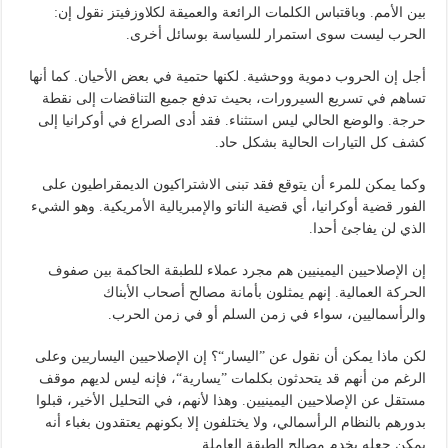
بين الأمم. وباقتباس الكلمات الرائعة والعميقة لكلاوزفيتز نقول إن:
الحرب ليست سوى استمرار للسياسة بوسائل أخرى.
أجل إن الحروب دموية ووحشية. لكنها حتمية في بعض الأحيان. كما أنها
تساهم في تسريع السيرورات، بحيث تدفع جميع التناقضات إلى نقطة
حرجة. والوضع الحالي ليس استثناء. فقد أدى الصراع في أوكرانيا إلى
كشف كل التيارات الحالية بشكل حاد.
وكما يمكن للمرء أن يتوقع فقد تبنى الاشتراكيون الديمقراطيون على
الفور قضية أوكرانيا، أي قضية الناتو والإمبريالية الأمريكية. وهو الشيء
الذي لن يفاجئ أحدا.
إن الإصلاحيين اليمينيين هم مجرد عملاء للطبقة الحاكمة بين صفوف
الحركة العمالية. إنهم يمثلون بأمانة مصالح أصحاب الأبناك
والرأسماليين، سواء في زمن السلم أو في زمن الحرب.
لكن ماذا يمكن أن نقول عن ”اليسار“؟ إن الإصلاحيين اليساريين وعلى
الرغم من أنهم قد يتحدثون بكلمات ”يسارية“، فإنه ليس لديهم موقف
مستقل عن الإصلاحيين اليمينيين. وهذا لأنهم، في التحليل الأخير، قبلوا
بدورهم بالنظام الرأسمالي، ولا يختلفون إلا بكونهم يعتقدون بغباء أنه
يمكن جعله يخدم مصالح الطبقة العاملة.