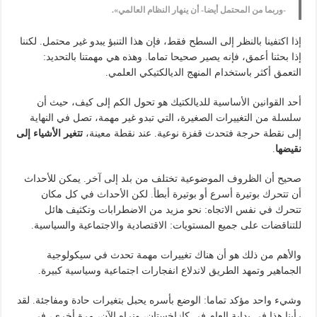
-وربما من المحتمل أيضا- أن ينهار النظام العالمي».
إذا اكتفينا بالنظر إلى السطح فقط، فإن هذا التنبؤ يبدو غير محتمل. لكننا
إذا بحثنا أعمق، فإنه يصير صحيحا تماما. وهذه هي مهمتنا بالتحديد:
التعمق أكثر باستخدام المنهج الديالكتيكي العلمي.
أحد القوانين الأساسية للديالكتيك هو تحول الكم إلى كيف، حيث أن
سلسلة من التغييرات الصغيرة، التي تبدو غير مهمة، تصل في النهاية
إلى نقطة حرجة فتحدث قفزة نوعية. عند نقطة معينة،
تتغير الأشياء إلى
نقيضها
.
صحيح أن الظروف الموضوعية تختلف من بلد إلى آخر. يمكن للأحداث
أن تتحرك بوتيرة أسرع أو بوتيرة أبطأ. لكن الأحداث في كل مكان
تتحرك في نفس الاتجاه: نحو مزيد من الاضطرابات وتكثيف هائل
للتناقضات على جميع المستويات: الاقتصادية والاجتماعية والسياسية.
والأهم من ذلك هو أن هناك تغييرات مهمة تحدث في سيكولوجية
الجماهير وتمهد الطريق لاندلاع انفجارات اجتماعية وسياسية كبيرة.
وشيء واحد مؤكد تماما: الوضع بأسره يحبل بتغيرات حادة ومفاجئة. لقد
رأينا هذا في بداية العام في كازاخستان، ونراه الآن، مرة أخرى، في