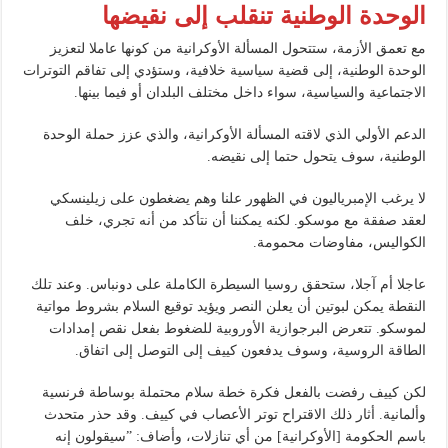
الوحدة الوطنية تنقلب إلى نقيضها
مع تعمق الأزمة، ستتحول المسألة الأوكرانية من كونها عاملا لتعزيز
الوحدة الوطنية، إلى قضية سياسية خلافية، وستؤدي إلى تفاقم التوترات
الاجتماعية والسياسية، سواء داخل مختلف البلدان أو فيما بينها.
الدعم الأولي الذي لاقته المسألة الأوكرانية، والذي عزز حملة الوحدة
الوطنية، سوف يتحول حتما إلى نقيضه.
لا يرغب الإمبرياليون في الظهور علنا ​​وهم يضغطون على زيلينسكي
لعقد صفقة مع موسكو. لكنه يمكننا أن نتأكد من أنه تجري، خلف
الكواليس، مفاوضات محمومة.
عاجلا أم آجلا، ستحقق روسيا السيطرة الكاملة على دونباس. وعند تلك
النقطة يمكن لبوتين أن يعلن النصر ويؤيد توقيع السلام بشروط مواتية
لموسكو. تتعرض البرجوازية الأوروبية للضغوط بفعل نقص إمدادات
الطاقة الروسية، وسوف يدفعون كييف إلى التوصل إلى اتفاق.
لكن كييف رفضت بالفعل فكرة خطة سلام محتملة بوساطة فرنسية
وألمانية. أثار ذلك الاقتراح توتر الأعصاب في كييف. وقد حذر متحدث
باسم الحكومة [الأوكرانية] من أي تنازلات، وأضاف: ”سيقولون إنه