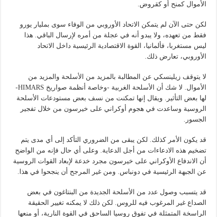
الأموال كمنح أو كقروض.
لكن حتى الآن لم يتمكن الاتحاد الأوروبي من الوفاء سوى بمليار يورو
فقط من تعهده، ولا يبدو أنه في عجلة من أمره لإرسال الباقي. هذا
ليس مستغربا، فألمانيا، القوة الاقتصادية الرئيسية داخل الاتحاد
الأوروبي، تعارض ذلك.
لا يتوقف زيلينسكي عن المطالبة بالمزيد من الأسلحة والمزيد من
الأموال. لا شك أن الأسلحة الغربية -وخاصة أنظمة صواريخ HIMARS-
لها بعض التأثير. ويقال إنها تمكنت من نسف بعض مستودعات الأسلحة
الروسية وساعدت في هجوم أوكراني على خيرسون من خلال تفجير
الجسور.
قد يكون الأمر كذلك. لكن يبقى من الضروري التأكد إلى أي مدى يتم
تضخيم هذه الادعاءات من أجل الدعاية. وعلى أي حال فإنه من الواضح
أن الاندفاع الأوكراني على خيرسون مجرد خدعة لإبعاد القوات الروسية
عن الجبهة الرئيسية في دونباس. ومن غير المرجح أن ينجحوا في هذا.
قد يتسبب وصول عدد من الأسلحة الجديدة من البنتاغون في بعض
الصداع غير المرغوب فيه للروس. لكن ذلك لا يمكنه تغيير الحقيقة
الراسخة المتمثلة في تفوق روسيا الساحق في القوة النارية، أو منعها