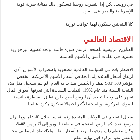
في روسيا. لكن إذا انتصرت روسيا فسيكون ذلك بمثابة ضربة قوية
للإمبريالية واليمين في الغرب.
كلا النتيجتين سيكون لهما عواقب ثورية.
الاقتصاد العالمي
العناوين الرئيسية للصحف ترسم صورة قاتمة. وتجد عصبية البرجوازية
تعبيرها في تقلبات أسواق الأسهم العالمية.
الاضطرابات في السياسة العالمية مصحوبة باضطراب الأسواق. أدى
ارتفاع أسعار الفائدة إلى انخفاض أسعار الأسهم الأمريكية. انخفض
مؤشر S&P 500 بمقدار الخُمس منذ بداية العام. لم يتم تسجيل مثل هذه
النتيجة السيئة منذ عام 1962. التقلبات الشديدة التي تعرفها أسواق المال
تظهر على وجه التحديد أن الوضع أصبح خارج نطاق السيطرة بالنسبة
للبنوك المركزية، والنتيجة الأكثر احتمالا ستكون ركودا عالميا.
سجل التضخم في الولايات المتحدة رقما قياسيا خلال 40 عاما وما يزال
يرتفع بعناد. كما ارتفع التضخم في منطقة اليورو إلى أكثر من 08%،
وكان معظم ذلك مدفوعا بارتفاع أسعار الغاز. والاقتصاد البريطاني يتجه
بالفعل نحو الركود قبل نهاية العام.