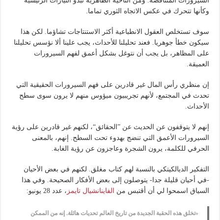
السيرورات المتناقضة. ومن الناحية الظاهرية تبدو التيارات الرئيسية
وكأنها تتحرك في عكس الاتجاه الثوري تماما.
سوف تستخلص العقول الانطباعية أكثر الاستنتاجات تشاؤما. لكن هذا
سيكون خطأ جوهريا. فعند تحليلنا للأحداث، يجب علينا ألا نؤسس تحليلنا
على المظاهر، بل يجب أن نتوغل بشكل أعمق لفهم السيرورات
العميقة.
إن منظري رأس المال غير قادرين على فهم السيرورات الحقيقية التي
تحدث في المجتمع، لأنهم تجريبيون ميؤوس منهم لا يرون سوى سطح
الأحداث.
إنهم لا يتوقفون عن الحديث عن ”الحقائق“، لكنهم غير قادرين على رؤية
السيرورات الأعمق التي تنضج بهدوء تحت السطح. إنهم، بالمعنى
الحرفي للكلمة، يرون الشجرة وعاجزون عن رؤية الغابة.
التفكير الديالكيتكي بالنسبة لهم كتاب مغلق. لكنهم في بعض الأحيان
-في أحيان قليلة جدا- يتوصلون إلى بعض الأفكار الصحيحة. وفي هذا
السياق اسمحوا لي أن أقتبس من
الفاينانشيال تايمز
، عدد 28 يونيو:
«تخلق هذه الحقبة الجديدة من تاريخ العالم تحديات هائلة. إنه من الممكن