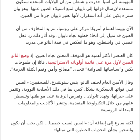
المهيمنة في آسيا. حذرت واشنطن من أن الولايات المتحدة ستكون
مستعدة لإرسال قواتها إلى تايوان لمنع استيلاء الصين عليها -وهو بيان
ستراه بكين على أنه استفزاز، لأنها تعتبر تايوان جزءا من الصين.
الآن وبينما اهتمام أمريكا مركز على روسيا، تتزايد المخاوف من أن
الصين قد تميل إلى اتخاذ خطوة تجاه تايوان. وقد أثار ذلك رد فعل
عصبي في واشنطن، وهو ما انعكس في قمة الناتو في مدريد.
كان العنصر الأكثر أهمية هو الموقف المعلن تجاه الصين. إذ
وضع الناتو
الصين لأول مرة على قائمة أولوياته الاستراتيجية
، قائلا إن طموحات
بكين و”سياساتها العدوانية“ تتحدى ”مصالح وأمن وقيم الكتلة الغربية“.
وقال الأمين العام لحلف الناتو، ينس ستولتنبرغ، للصحفيين: «الصين
تبني قواتها العسكرية بشكل كبير، بما في ذلك الأسلحة النووية، وتتنمر
على جيرانها، وتهدد تايوان… وتفرض الرقابة على مواطنيها وتسيطر
عليهم من خلال التكنولوجيا المتقدمة، وتنشر الأكاذيب والمعلومات
المضللة الروسية».
لكنه سارع إلى إضافة أن: «الصين ليست خصمنا… لكن يجب أن نكون
واضحين بشأن التحديات الخطيرة التي تمثلها».