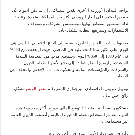
تواجه البلدان الأوروبية الأخرى نفس المشاكل، إن لم تكن أسوء، لأن
معظمها يعتمد على الغاز الروسي أكثر من المملكة المتحدة. ونتيجة
لذلك ستغلق المصانع أبوابها، وستفلس الشركات وستتوقف
الاستثمارات وسترتفع البطالة بشكل حاد.
مستويات الدين العام والخاص بالنسبة إلى الناتج الإجمالي العالمي هي
اليوم أعلى بكثير مما كانت عليه في الماضي، حيث ارتفعت من 200%
في عام 1999 إلى 350% اليوم. وسيؤدي مزيج من السياسة النقدية
المتشددة وارتفاع أسعار الفائدة إلى دفع الأسر المثقلة بالديون،
والشركات والمؤسسات المالية والحكومات، إلى الإفلاس والتخلف عن
السداد.
نورييل روبيني، الاقتصادي البرجوازي المعروف،
لخص الوضع
بشكل
رائع، حين قال:
«ستكون المساحة المتاحة للتوسع المالي بدورها أكثر محدودية هذه
المرة. لقد تم استخدام معظم الذخيرة المالية، وأصبحت الديون العامة
غير مستدامة…»
وأضاف: «ستزداد الأمور سوءا قبل أن تتحسن».