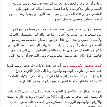
وعلى أي حال فإن العقوبات الغربية لم تنجح في منع روسيا من بيع
النفط والغاز. لنذكر مثالا واحدا فقط: تلقت إيطاليا في شهر ماي
الماضي حوالي 400 ألف برميل من النفط الروسي يوميا. وهذا يساوي
أربعة أضعاف مستوى ما قبل الغزو.
وحسب رويترز فإنه: «في الوقت نفسه، تمكنت روسيا من بيع المزيد
من الشحنات إلى مشترين آخرين، بما في ذلك كبار مستهلكي الطاقة،
ولا سيما الصين والهند، من خلال عرضها بأسعار منخفضة مقارنة مع
النفط من مصادر أخرى. […] زادت مشتريات الهند من النفط الروسي
بأكثر من الضعف في ماي مقارنة بالشهر السابق لتصل إلى مستوى
قياسي فوق 840 ألف برميل نفط يوميا». ومن المرجح أن ترتفع أكثر.
كتبت صحيفة إيكونوميك تايمز
أنه في هذه الأثناء، «فرضت روسيا قيودا
على تصدير الغازات (الهيليوم والنيون وما إلى ذلك) اللازمة لإنتاج
الرقائق الدقيقة، مما قد يؤثر سلبا على الشركات في الولايات المتحدة
الأمريكية واليابان وكوريا الجنوبية وهولندا وغيرها من البلدان».
ويوضح المقال أن: «الأسواق العالمية تعتمد بشكل كبير على الإمدادات
الروسية -فهي توفر ما يصل إلى 30% من النيون»، وبدون غازات النيون
والأرغون والهيليوم الروسية، «سيكون من الصعب على بعض البلدان