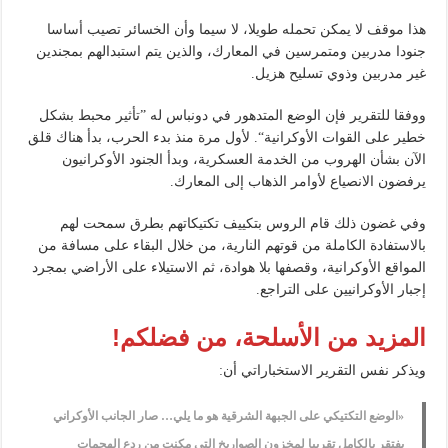
هذا موقف لا يمكن تحمله طويلا، لا سيما وأن الخسائر تصيب أساسا
جنودا مدربين ومتمرسين في المعارك، والذين يتم استبدالهم بمجندين
غير مدربين وذوي تسليح هزيل.
ووفقا للتقرير فإن الوضع المتدهور في دونباس له ”تأثير محبط بشكل
خطير على القوات الأوكرانية“. لأول مرة منذ بدء الحرب، بدأ هناك قلق
الآن بشأن الهروب من الخدمة العسكرية، وبدأ الجنود الأوكرانيون
يرفضون الانصياع لأوامر الذهاب إلى المعارك.
وفي غضون ذلك قام الروس بتكييف تكتيكاتهم بطرق سمحت لهم
بالاستفادة الكاملة من قوتهم النارية، من خلال البقاء على مسافة من
المواقع الأوكرانية، وقصفها بلا هوادة، ثم الاستيلاء على الأراضي بمجرد
إجبار الأوكرانيين على التراجع.
المزيد من الأسلحة، من فضلكم!
ويذكر نفس التقرير الاستخباراتي أن:
«الوضع التكتيكي على الجبهة الشرقية هو ما يلي… صار الجانب الأوكراني
يفتقر بالكامل تقريبا لمخزون الصواريخ التي مكنت من ردع الهجمات