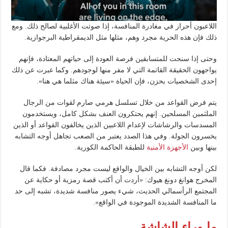
اللاعبون أحرار في مغادرة المنافسة، إذا صوتت الأغلبية لصالح ذلك. ومع
ذلك فإن هذه الحرية مجرد وهم، مثلها مثل الديمقراطية البرجوازية.
وحتى إذا سنحت للمتسابقين فرصة العودة إلى حياتهم المعتادة، فإنهم
يواجهون الحقيقة القاتمة التي لا مفر منها لوجودهم. وكما عبرت عن ذلك
إحدى الشخصيات بحزن، فإن الحياة «سيئة هناك مثلما هي هنا».
يتم فرض القواعد من خلال تسلسل هرمي صارم لقوات من الرجال
الملثمين المسلحين. إنهم يحتكرون العنف بشكل كامل، ويستخدمون
المسدسات والرشاشات لإعدام اللاعبين الذين يخالفون القواعد أو الذين
يخسرون الجولة. وفي هذا الصدد يعتبر من الصعب تجاهل أوجه التشابه
بينها وبين
الأجهزة الأمنية
للطبقة الحاكمة الكورية.
لكن أوجه التشابه بين الخيال والواقع ليست مجرد مصادفة. فكما قال
المخرج هوانغ دونغ هيوك: «أردت أن أكتب قصة رمزية أو حكاية عن
المجتمع الرأسمالي الحديث، شيء يصور منافسة شديدة، تشبه إلى حد
ما المنافسة الشديدة الموجودة في الواقع».
ما وراء الشاشة