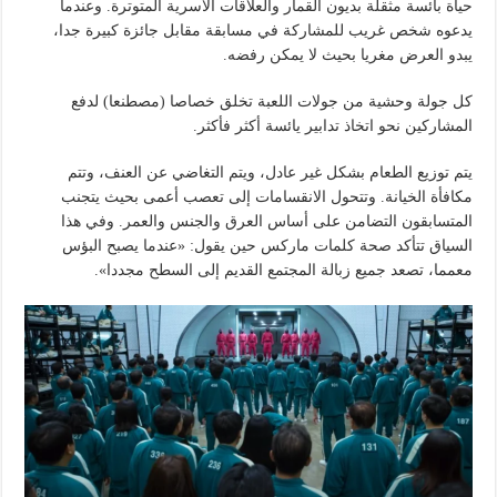
حياة بائسة مثقلة بديون القمار والعلاقات الأسرية المتوترة. وعندما
يدعوه شخص غريب للمشاركة في مسابقة مقابل جائزة كبيرة جدا،
يبدو العرض مغريا بحيث لا يمكن رفضه.
كل جولة وحشية من جولات اللعبة تخلق خصاصا (مصطنعا) لدفع
المشاركين نحو اتخاذ تدابير يائسة أكثر فأكثر.
يتم توزيع الطعام بشكل غير عادل، ويتم التغاضي عن العنف، وتتم
مكافأة الخيانة. وتتحول الانقسامات إلى تعصب أعمى بحيث يتجنب
المتسابقون التضامن على أساس العرق والجنس والعمر. وفي هذا
السياق تتأكد صحة كلمات ماركس حين يقول: «عندما يصبح البؤس
معمما، تصعد جميع زبالة المجتمع القديم إلى السطح مجددا».