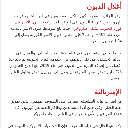
أغلال الديون
توفر الجائزة النقدية الكبيرة لكل المتسابقين في لعبة الحبار، فرصة
للهروب من عبودية الديون. في الواقع، لقد
ارتفعت ديون الأسر في
كوريا الجنوبية بشكل صاروخي
، حيث بلغ متوسط ​​ ديون الأسر بالنسبة
إلى دخلها 191%. وإجمالا فإن مجموع ديون الأسر الكورية يصل إلى
1,54 تريليون دولار.
وبينما يعاني المتسابقون في عالم لعبة الحبار الخيالي، والعمال في
العالم الحقيقي، من ثقل ديونهم، فإن حكومة كوريا الجنوبية لم تجد حلا
أفضل من إضافة المزيد من الديون. في عام 2019، بلغ الدين العمومي
726 مليار دولار، ومن المتوقع أن يصل إلى تريليون دولار بحلول العام
المقبل.
الإمبريالية
مع اقتراب نهاية السلسلة، نتعرف على الضيوف المهمين الذين يمولون
لعبة الحبار. وفي حين أن المتسابقين وطاقم اللعبة هم كوريون، فإن
هؤلاء المراقبين الأثرياء لديهم في الغالب لهجات أمريكية.
وكما هو الحال في فيلم المضيف، فإن الشخصيات الأمريكية المهمة في