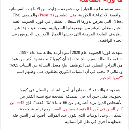
تنضم سلسلة لعبة الحبار إلى مجموعة متزايدة من الانتاجات السينمائية
الواقعية الاجتماعية الكورية،
مثل الطفيلي (Parasite)
والمضيف (The
Host)، التي تعرض بدورها الاستغلال الطبقي في كوريا الجنوبية. لعبة
الحبار، وعلى الرغم من موضوعاتها السريالية، ليست بعيدة جدا عن
الظروف المادية المرهقة التي يعيشها العمال الكوريون الجنوبيون في
الحياة الواقعية.
شهدت كوريا الجنوبية عام 2020 أسوء أزمة بطالة منذ عام 1997.
تفاقمت البطالة بسبب الجائحة، إلا أن كوريا كانت تشهد أكثر من عقد
من التراجع المطرد في التوظيف. يبلغ معدل البطالة بين الشباب 9,5%.
وبالتالي لا عجب في أن الشباب الكوري يطلقون على وطنهم اسم
”
كوريا الجحيم
“.
الشيخوخة والتقاعد لا يقدمان أي أمل للشباب والعمال في كوريا
الجنوبية. ففي حين أنه في المملكة المتحدة تبلغ نسبة الفقر بين
الأشخاص الذين تزيد أعمارهم عن 66 عاما 15% ”فقط“، فإن
43% من
كبار السن في كوريا الجنوبية يعيشون الفقر
. ومع تزايد شيخوخة
السكان، وعدد الوفيات الذي يفوق عدد المواليد، أصبح كبار السن فئة
مضطهَدة أخرى في ظل الرأسمالية.