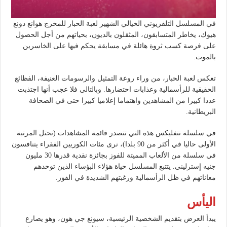
في المسلسل التلفزيوني الخيالي الشهير لعبة الحبار للمخرج هوانغ دونغ
هيوك، يخاطر المتسابقون، المثقلون بالديون، بحياتهم من أجل الحصول
على فرصة كسب ثروة هائلة في مسابقة يحكم فيها على الخاسرين
بالموت.
تعكس لعبة الحبار، من وراء روعة التمثيل والرسومات العنيفة، الفظائع
الحقيقية للرأسمالية وعذابات احتضارها. وبالتالي فلا عجب أنها اجتذبت
عددا كبيرا من المشاهدين واهتماما إعلاميا كبيرا حتى في الصحافة
البريطانية.
في سلسلة نتفليكس هذه التي تتصدر قائمة المشاهدات (تحتل المرتبة
الأولى حاليا في أكثر من 90 بلدا)، نرى مئات الكوريين الفقراء يتنافسون
في سلسلة من الألعاب المميتة للفوز بجائزة نقدية قدرها 30 مليون
جنيه إسترليني. يتتبع المسلسل حياة هؤلاء البؤساء الذين توحدهم
معاناتهم في ظل الرأسمالية ورغبتهم الشديدة في الفوز.
اليأس
يبدأ العرض بتقديم الشخصية الرئيسية، سيونغ جي هون، وهو يصارع