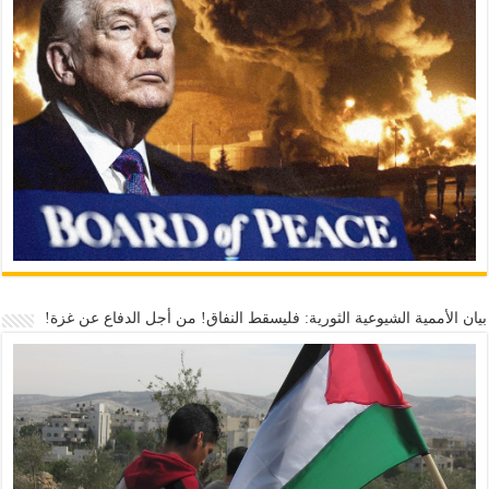
بيان الأممية الشيوعية الثورية: فليسقط النفاق! من أجل الدفاع عن غزة!