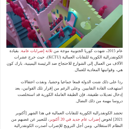
عام 2015، شهدت كوريا الجنوبية موجة من
ثلاثة إضرابات عامة
. بقيادة
الكونفدرالية الكورية للنقابات العمالية (KCTU)، حيث خرج عشرات
الآلاف من العمال إلى الشوارع للاحتجاج ضد الرئيسة اليمينية، بارك كون
هي، وقوانينها المعادية للعمال.
ردا على ذلك شنت الدولة قمعا جماعيا وحشيا، ونفذت اعتقالات
استهدفت القادة النقابيين. وعلى الرغم من إقرار تلك القوانين، بعد
إدخال تعديلات طفيفة، فإن الطبقة العاملة الكورية قد استخلصت
دروسا مهمة من ذلك النضال.
تحشد الكونفدرالية الكورية للنقابات العمالية في هذا الشهر [أكتوبر
2021] لخوض
إضراب عام جديد في 20 أكتوبر
، للتعبير عن غضبهم من
النظام الاستغلالي. ومن أجل الترويج للإضراب أصدرت الكونفدرالية