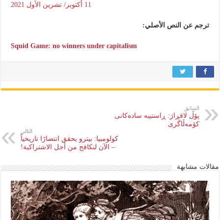
11 أكتوبر/ تشرين الأول 2021
ترجم عن النص الأصلي:
Squid Game: no winners under capitalism
السابق
پۆڵ لافڕاژ: ڕاستییە سادەکانی
کۆمەڵاگری
التالي
كولومبيا: بيترو يحقق انتصارًا تاريخياً
– الآن لنكافح من أجل الاشتراكية!
مقالات مشابهة