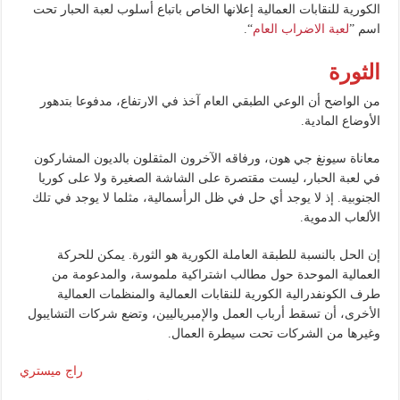
الكورية للنقابات العمالية إعلانها الخاص باتباع أسلوب لعبة الحبار تحت
اسم ”
لعبة الاضراب العام
“.
الثورة
من الواضح أن الوعي الطبقي العام آخذ في الارتفاع، مدفوعا بتدهور
الأوضاع المادية.
معاناة سيونغ جي هون، ورفاقه الآخرون المثقلون بالديون المشاركون
في لعبة الحبار، ليست مقتصرة على الشاشة الصغيرة ولا على كوريا
الجنوبية. إذ لا يوجد أي حل في ظل الرأسمالية، مثلما لا يوجد في تلك
الألعاب الدموية.
إن الحل بالنسبة للطبقة العاملة الكورية هو الثورة. يمكن للحركة
العمالية الموحدة حول مطالب اشتراكية ملموسة، والمدعومة من
طرف الكونفدرالية الكورية للنقابات العمالية والمنظمات العمالية
الأخرى، أن تسقط أرباب العمل والإمبرياليين، وتضع شركات التشايبول
وغيرها من الشركات تحت سيطرة العمال.
راج ميستري