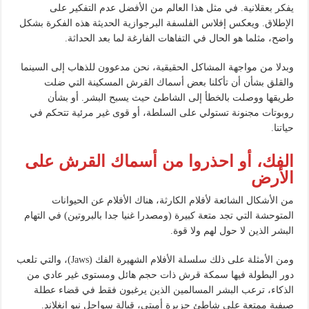
يفكر بعقلانية. في مثل هذا العالم من الأفضل عدم التفكير على
الإطلاق. ويعكس إفلاس الفلسفة البرجوازية الحديثة هذه الفكرة بشكل
واضح، مثلما هو الحال في التفاهات الفارغة لما بعد الحداثة.
وبدلا من مواجهة المشاكل الحقيقية، نحن مدعوون للذهاب إلى السينما
والقلق بشأن أن تأكلنا بعض أسماك القرش المسكينة التي ضلت
طريقها ووصلت بالخطأ إلى الشاطئ حيث يسبح البشر. أو بشأن
روبوتات مجنونة تستولي على السلطة، أو قوى غير مرئية تتحكم في
حياتنا.
الفك، أو احذروا من أسماك القرش على
الأرض
من الأشكال الشائعة لأفلام الكارثة، هناك الأفلام عن الحيوانات
المتوحشة التي تجد متعة كبيرة (ومصدرا غنيا جدا بالبروتين) في التهام
البشر الذين لا حول لهم ولا قوة.
ومن الأمثلة على ذلك سلسلة الأفلام الشهيرة الفك (Jaws)، والتي تلعب
دور البطولة فيها سمكة قرش ذات حجم هائل ومستوى غير عادي من
الذكاء، ترعب البشر المسالمين الذين يرغبون فقط في قضاء عطلة
صيفية ممتعة على شاطئ جزيرة أميتي، قبالة سواحل نيو إنغلاند.