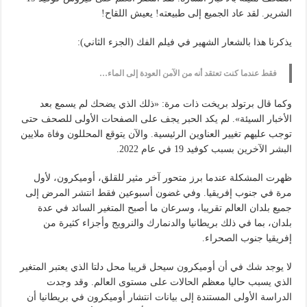
الشرير. لقد عاد الجميع إلى طبيعته! يعيش اللقاح!
يذكرنا هذا بالشعار الشهير في فيلم الفك (الجزء الثاني):
فقط عندما كنت تعتقد أنه من الآمن العودة إلى الماء…
وكما قال برتولد بريخت ذات مرة: «ذلك الذي يضحك لم يسمع بعد
الأخبار السيئة». لم يكد الحبر يجف على الصفحات الأولى للصحف حتى
توجب عليهم تغيير العناوين الرئيسية. والآن يتوقع المحللون وفاة ملايين
البشر الآخرين بسبب كوفيد 19 في عام 2022.
ظهرت المشكلة عندما برز متحور آخر مثير للقلق، أوميكرون، لأول
مرة في جنوب إفريقيا. وفي غضون أسبوعين فقط انتشر المرض إلى
جميع بلدان العالم تقريبا، وسرعان ما أصبح المتغير السائد في عدة
بلدان، بما في ذلك بريطانيا والدنمارك والنرويج وأجزاء كثيرة من
إفريقيا جنوب الصحراء.
لا يوجد شك في أن أوميكرون سيحل قريبا محل دلتا الذي يعتبر المتغير
الذي يسبب حاليا معظم الحالات على مستوى العالم. وقد وجدت
الدراسة الأولى المستندة إلى بيانات انتشار أوميكرون في بريطانيا أن