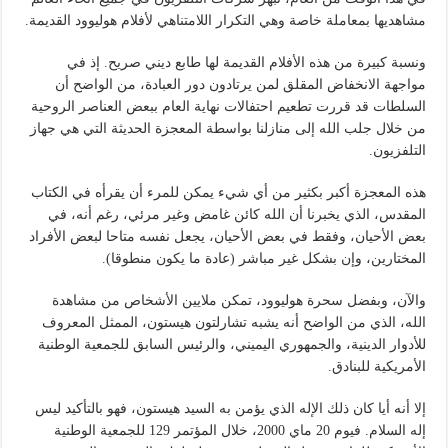
مشاهديها بمعاملة خاصة وهي التكرار اللامتناهي لأفلام هوليوود القديمة.
ونسبة كبيرة من هذه الأفلام القديمة لها طابع ديني صريح. إذ في
مواجهة الانخفاض المقلق لمن يرتادون دور العبادة، من الواضح أن
السلطات قد قررت تطعيم احتفالات نهاية العام ببعض العناصر الروحية
من خلال جلب الله إلى منازلنا بواسطة المعجزة الحديثة التي هي جهاز
التلفزيون.
هذه المعجزة أكبر بكثير من أي شيء يمكن للمرء أن يقرأه في الكتاب
المقدس، الذي يخبرنا أن الله كائن غامض وغير مرئي، رغم أنه، في
بعض الأحيان، وفقط في بعض الأحيان، يجعل نفسه متاحا لبعض الأفراد
المختارين، وإن بشكل غير مباشر (عادة ما يكون منطوقا).
والآن، وبفضل سحرة هوليوود، تمكن ملايين الأشخاص من مشاهدة
الله، الذي من الواضح أنه يشبه تشارلتون هيستون، الممثل المعروف
للأدوار الدينية، والجمهوري اليميني، والرئيس السابق للجمعية الوطنية
الأمريكية للبنادق.
إلا أنه أيا كان ذلك الإله الذي يؤمن به السيد هيستون، فهو بالتأكيد ليس
إله السلام. فيوم 20 ماي 2000، خلال المؤتمر 129 للجمعية الوطنية