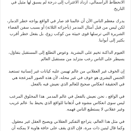
الانحطاط الرأسمالي، ازداد الاغتراب إلى درجة لم يسبق لها مثيل في
التاريخ.
يدرك معظم الناس الآن أن عالمنا قد صار في الواقع يواجه خطر الدمار،
لكن ليس من قبل أمثال المدمر (بأجزائه الثلاثة) أو بسبب سفن الفضاء
الشريرة التي ترسلها قوى خبيثة من كوكب زوغ، بل بفعل خطر أقرب
بكثير إلى أبوابنا.
الغيوم الداكنة تخيم على البشرية. وعوض التطلع إلى المستقبل بتفاؤل،
يسيطر على الناس رعب متزايد من مستقبل العالم.
إن الخوف غير العقلاني من عالم تهيمن عليه كيانات غير إنسانية تستعبد
الجنس البشري هو خوف في غير محله، لأن هذه الصور المزعجة هي
في الحقيقة انعكاس صحيح للعالم الذي نعيش فيه بالفعل.
في الواقع ، نحن نعيش بالفعل في عالم المدمر. هذا المخلوق المرعب
ليس سوى انعكاس مشوه في أذهاننا للواقع الذي يحيط بنا: عالم غريب
وغير عقلاني لا يستطيع الناس فهمه.
في مثل هذا العالم، يتراجع التفكير العقلاني ويصبح العقل غير معقول.
وكما قال لينين ذات مرة، فإن الذي يقف على حافة هاوية لا يمكنه أن