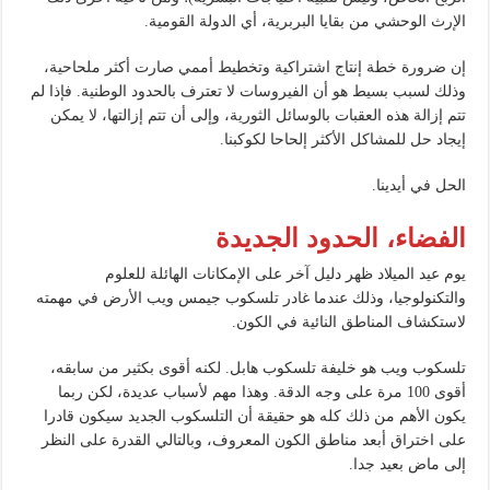
الإرث الوحشي من بقايا البربرية، أي الدولة القومية.
إن ضرورة خطة إنتاج اشتراكية وتخطيط أممي صارت أكثر ملحاحية،
وذلك لسبب بسيط هو أن الفيروسات لا تعترف بالحدود الوطنية. فإذا لم
تتم إزالة هذه العقبات بالوسائل الثورية، وإلى أن تتم إزالتها، لا يمكن
إيجاد حل للمشاكل الأكثر إلحاحا لكوكبنا.
الحل في أيدينا.
الفضاء، الحدود الجديدة
يوم عيد الميلاد ظهر دليل آخر على الإمكانات الهائلة للعلوم
والتكنولوجيا، وذلك عندما غادر تلسكوب جيمس ويب الأرض في مهمته
لاستكشاف المناطق النائية في الكون.
تلسكوب ويب هو خليفة تلسكوب هابل. لكنه أقوى بكثير من سابقه،
أقوى 100 مرة على وجه الدقة. وهذا مهم لأسباب عديدة، لكن ربما
يكون الأهم من ذلك كله هو حقيقة أن التلسكوب الجديد سيكون قادرا
على اختراق أبعد مناطق الكون المعروف، وبالتالي القدرة على النظر
إلى ماض بعيد جدا.