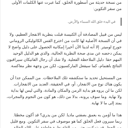
من نسخة حديثة من أسطورة الخلق، كما عبرت عنها الكلمات الأولى
من سفر التكوين:
في البدء خلق الله السماء والأرض.
ليس من قبيل المصادفة أن الكنيسة قبلت بنظرية الانفجار العظيم، ولا
في أن النسخة الأصلية لها كانت من اخترع القس الكاثوليكي الروماني
جورج لوميتر. إلا أنه لدينا الآن أخيرا إمكانية الحصول على دليل واضح لا
يمكن دحضه عن مدى صحة النظرية الحالية، والذي هو الدليل الوحيد
المهم حقا: دليل الملاحظة الفعلية. ولا شك أن رجال الفاتيكان سيراقبون
النتائج باهتمام، كما سيفعل الماركسيون، لكن من وجهة نظر معاكسة.
من المستحيل تحديد ما ستكشفه تلك الملاحظات. من الممكن جدا أن
يكون هناك نوع من الانفجار، أو، في الحقيقة، العديد من الانفجارات.
لكن ما لن يروه هو بداية الزمن والمكان والمادة، والتي ليس لها بداية
ولا نهاية. وما سوف يرونه، بدلا من ذلك، هو كون من النجوم والمجرات،
يمتد إلى ما لا نهاية.
هذا ما أؤمن به بعمق بصفتي ماديا. لكن من يدري؟ قد أكون مخطئا.
ربما سيرون فعل الخلق كما هو موصوف في سفر التكوين. ومع قليل
من الحظ، قد يتمكنون حتى من إلقاء نظرة خاطفة على الإله الخالق