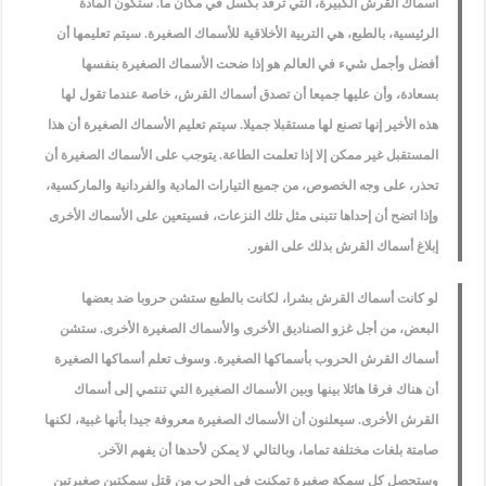
أسماك القرش الكبيرة، التي ترقد بكسل في مكان ما. ستكون المادة
الرئيسية، بالطبع، هي التربية الأخلاقية للأسماك الصغيرة. سيتم تعليمها أن
أفضل وأجمل شيء في العالم هو إذا ضحت الأسماك الصغيرة بنفسها
بسعادة، وأن عليها جميعا أن تصدق أسماك القرش، خاصة عندما تقول لها
هذه الأخير إنها تصنع لها مستقبلا جميلا. سيتم تعليم الأسماك الصغيرة أن هذا
المستقبل غير ممكن إلا إذا تعلمت الطاعة. يتوجب على الأسماك الصغيرة أن
تحذر، على وجه الخصوص، من جميع التيارات المادية والفردانية والماركسية،
وإذا اتضح أن إحداها تتبنى مثل تلك النزعات، فسيتعين على الأسماك الأخرى
إبلاغ أسماك القرش بذلك على الفور.
لو كانت أسماك القرش بشرا، لكانت بالطبع ستشن حروبا ضد بعضها
البعض، من أجل غزو الصناديق الأخرى والأسماك الصغيرة الأخرى. ستشن
أسماك القرش الحروب بأسماكها الصغيرة. وسوف تعلم أسماكها الصغيرة
أن هناك فرقا هائلا بينها وبين الأسماك الصغيرة التي تنتمي إلى أسماك
القرش الأخرى. سيعلنون أن الأسماك الصغيرة معروفة جيدا بأنها غبية، لكنها
صامتة بلغات مختلفة تماما، وبالتالي لا يمكن لأحدها أن يفهم الآخر.
وستحصل كل سمكة صغيرة تمكنت في الحرب من قتل سمكتين صغيرتين