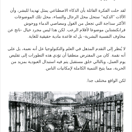
لقد حلت الفكرة القائلة بأن الذكاء الاصطناعي يمثل تهديدا للبشر، وأن
الآلات ”الذكية“ ستحل محل الرجال والنساء، محل تلك الموضوعات
الأكثر سذاجة التي تجعل من الغول ومصاصي الدماء ووحوش
فرانكنشتاين موضوعا لأفلام الرعب. لكن هذا ليس مجرد خيال -ناتج عن
مخاوف النفسية البشرية- بل له قاعدة مادية حقيقية للغاية.
لا يُنظر إلى التقدم المذهل في العلم والتكنولوجيا عل أنه نعمة، بل على
أنه نقمة. كان من المفترض منطقيا أن تؤدي هذه التطورات إلى تقليص
يوم العمل، وبالتالي خلق مستقبل يتم فيه استبدال العبودية بمزيد من
الحرية، مما يتيح التنمية الكاملة لإمكانيات الناس.
لكن الواقع مختلف جدا.