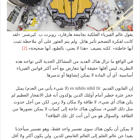
يقول عالم الفيزياء الفلكية بجامعة هارفارد، روبرت ب. كيرشنر: «لقد
كانت لفكرة التضخم تأثير هائل. ولم يتم العثور على أي ملاحظة تثبت
أنها خاطئة». لكنه يضيف: «هذا لا يعني، بالطبع، أنها صحيحة».
[2]
في الواقع ما تزال هناك العديد من المشاكل الجدية التي تواجه هذه
النظرية، ليس أقلها حقيقة أنها تتعارض مع أحد أكثر قوانين الفيزياء
أساسية: أي أن المادة لا يمكن إنشاؤها أو تدميرها.
إن القانون القديم: ex nihilo nihil fit (لا شيء يأتي من العدم) يمثل
حجر عثرة خطير أمام أولئك الذين يؤكدون أنه قبل الانفجار العظيم لم
يكن هناك أي شيء، لا طاقة ولا مكان ولا زمن. لكن من أجل حدوث
مثل ذلك الشيء، ستكون هناك حاجة إلى كميات لا يمكن تصورها من
الطاقة. والسؤال هو من أين أتت كل تلك الطاقة؟
لا يمكن أن يكون هناك سوى تفسير واحد فقط، وهو تفسير سيأخذنا
بعيدا عن عالم العلم إلى العالم الغامض للدين. ولن يكون أكثر ولا أقل