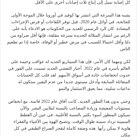
كل إصابة تميل إلى إنتاج ثلاث إصابات أخرى على الأقل.
يشبه هذا السرعة التي انتشر بها كوفيد في أوروبا خلال الموجة الأولى
للجائحة، في أوائل عام 2020، قبل توفر اللقاحات أو فرض الإجراءات
المضادة. كان الرد الرسمي للعديد من الحكومات هو الادعاء بأنه على
الرغم من انتشار السلالة الجديدة بسرعة مقلقة، فإنها أقل ضراوة من
دلتا وأقل احتمالا للتسبب في مرض خطير أو الوفاة، خاصة إذا تم تطعيم
الناس.
لكن ومهما كان الأمر، فإن هذا السيناريو الجديد له عواقب وخيمة على
العالم بأسره في عام 2022. أخبار التفشي الجديد تسببت على الفور في
حدوث انخفاضات حادة في أسواق الأسهم. لقد قلب كل الحسابات
المتفائلة السابقة وأدخل مستوى جديدا من عدم اليقين ستكون له
تداعيات سلبية، مما يعيق الاستثمار والنمو.
وحتى بدون هذا التطور الجديد، كانت آفاق عام 2022 قاتمة، مع انخفاض
مستويات المعيشة وزيادة المصاعب بالنسبة لملايين البشر. والآن
سيكون المنظور أسوء بكثير بالنسبة للأغلبية، في حين أن القطط
السمينة تزداد سمنة طوال الوقت، وتصبح الهوة بين الأغنياء والفقراء
هاوية لا يمكن رأبها. هذه وصفة كاملة لتفجر الصراع الطبقي في كل
مكان.