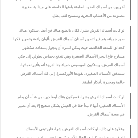
أخريين، من أسماك العدو، الصامتة بلغتها الخاصة، على ميدالية صغيرة
مصنوعة من الأعشاب البحرية وستمنح لقب بطل.
لو كانت أسماك القرش بشرا، لكان بالطبع هناك فن أيضا. ستكون هناك
صور جميلة، يتم فيها تصوير أسنان أسماك القرش بألوان رائعة وتصوير فكها
كحدائق للمتعة الخالصة، حيث يمكن للمرء أن يتجول بسعادة. ستُظهر
مسارح قاع البحر الأسماك الصغيرة وهي تندفع بحماس بطولي إلى فكي
أسماك القرش، وستكون الموسيقى جميلة جدا لدرجة أنه بتأثير نغماتها،
ستتدفق الأسماك الصغيرة، تقودها الأوركسترا، إلى فك أسماك القرش
حالمة ومخدرة بأفكار لطيفة.
لو كانت أسماك القرش بشرا، فسيكون هناك أيضا دين، من شأنه أن يعلم
الأسماك الصغيرة أنها لا تبدأ حقا في العيش بشكل صحيح إلا بعد أن تصير
في معدة أسماك القرش.
وعلاوة على ذلك، لو كانت أسماك القرش بشرا، فلن تبقى الأسماك
الصغيرة متساوية، كما هو الحال الآن. ستُمنح للبعض مناصب مهمة وتوضع