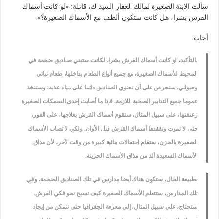
سألت الابنة الصغيرة لمالك العقار السيد ك، قائلة: «لو كانت أسماك
القرش بشرا، هل كانت ستكون ألطف مع الأسماك الصغيرة؟».
أجاب:
بالتأكيد، لو كانت أسماك القرش بشرا، لكانت ستبني صناديق ضخمة في
المحيط للأسماك الصغيرة، مع جميع أنواع الطعام بداخلها، طعام نباتي
وحيواني. ستحرص على أن تحتوي الصناديق دائما على مياه عذبة، وستتخذ
عموما جميع التدابير الصحية اللازمة. فإذا ما أصابت إحدى السمكات الصغيرة
زعنفتها، على سبيل المثال، ستقوم أسماك القرش بعلاجها، على الفور،
حتى لا تموت وتفقدها أسماك القرش قبل الأوان. ولكي لا تصاب الأسماك
الصغيرة بالحزن، ستقام احتفالات مائية كبيرة من وقت لآخر، لأن مذاق
الأسماك السعيدة ألذ من مذاق الأسماك الحزينة.
بطبيعة الحال، ستكون هناك أيضا مدارس في تلك الصناديق الضخمة. وفي
تلك المدارس، ستتعلم الأسماك الصغيرة كيف تسبح نحو فكي القرش.
ستحتاج، على سبيل المثال، إلى معرفة الجغرافيا حتى تتمكن من إيجاد