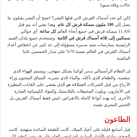
حالات وفاة سنويا.
لكن كم عدد أسماك القرش التي قتلها البشر؟ اتضح أن البشر يقتلون ما
يصل إلى
100 مليون سمكة قرش كل عام
. وهذا يعني أنه يتم قتل
11.416 سمكة قرش في جميع أنحاء العالم
كل ساعة
. أي حوالي
سمكتين إلى ثلاثة أسماك قرش في الثانية
. وتستخدم جميع بلدان الصيد
الرئيسية ممارسات صيد مدمرة مسؤولة إلى حد كبير عن انخفاض أعداد
أسماك القرش في العالم بنسبة 70% على مدار الخمسين عاما
الماضية.
إن النظام الرأسمالي يدمر كوكبنا بشكل منهجي، ويسمم الهواء الذي
نتنفسه، والطعام الذي نأكله، والماء الذي نشربه. السباق المجنون وراء
الأرباح من قبل الشركات العملاقة هو الذي يقضي على الغابات المطيرة
في الأمازون، ويلوث المحيطات بالبلاستيك والمواد الكيميائية الضارة
الأخرى. إنه يهدد أنواعا كاملة بالانقراض، ليس فقط أسماك القرش بل
الجنس البشري نفسه.
الطاعون
قبل أسابيع قليلة على أعياد الميلاد، كانت الطبقة السائدة مبتهجة. كانت
الصحف مليئة بالأخبار السارة. لقد انتصر العلم على فيروس كوفيد 19