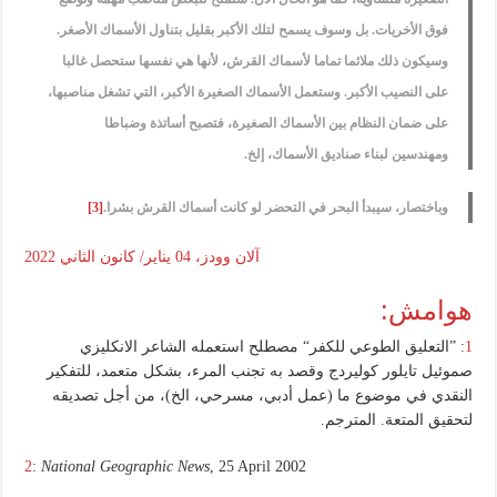
فوق الأخريات. بل وسوف يسمح لتلك الأكبر بقليل بتناول الأسماك الأصغر.
وسيكون ذلك ملائما تماما لأسماك القرش، لأنها هي نفسها ستحصل غالبا
على النصيب الأكبر. وستعمل الأسماك الصغيرة الأكبر، التي تشغل مناصبها،
على ضمان النظام بين الأسماك الصغيرة، فتصبح أساتذة وضباطا
ومهندسين لبناء صناديق الأسماك، إلخ.
وباختصار، سيبدأ البحر في التحضر لو كانت أسماك القرش بشرا.
[3]
آلان وودز، 04 يناير/ كانون الثاني 2022
هوامش:
1
: ”التعليق الطوعي للكفر“ مصطلح استعمله الشاعر الانكليزي
صموئيل تايلور كوليردج وقصد به تجنب المرء، بشكل متعمد، للتفكير
النقدي في موضوع ما (عمل أدبي، مسرحي، الخ)، من أجل تصديقه
لتحقيق المتعة. المترجم.
2
:
National Geographic News
, 25 April 2002