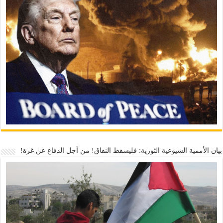
بيان الأممية الشيوعية الثورية: فليسقط النفاق! من أجل الدفاع عن غزة!