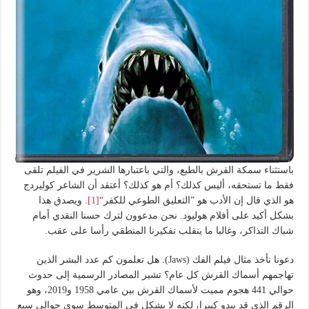
باستثناء سمكة القرش بالطبع، والتي باعتبارها الشرير في الفيلم تلقى
فقط ما تستحقه، أليس كذلك؟ أم هو كذلك؟ أعتقد أن الشاعر كوليردج
هو الذي قال إن الأدب هو ”التعليق الطوعي للكفر“
[1]
. ويصدق هذا
بشكل أكيد على أفلام هوليود. نحن مدعوون لترك حسنا النقدي أمام
شباك التذاكر، وغالبا ما ينقلب تفكيرنا المنطقي رأسا على عقب.
دعونا نأخذ مثال فيلم الفك (Jaws). هل تعلمون كم عدد البشر الذين
تهاجمهم أسماك القرش كل عام؟ تشير المصادر الرسمية إلى حدوث
حوالي 441 هجوم مميت لأسماك القرش بين عامي 1958 و2019، وهو
الرقم الذي قد يبدو كبيرا، لكنه لا يشكل في المتوسط سوى حوالي سبع