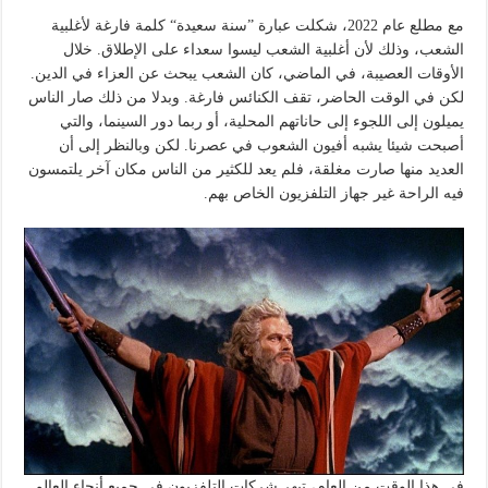
مع مطلع عام 2022، شكلت عبارة ”سنة سعيدة“ كلمة فارغة لأغلبية
الشعب، وذلك لأن أغلبية الشعب ليسوا سعداء على الإطلاق. خلال
الأوقات العصيبة، في الماضي، كان الشعب يبحث عن العزاء في الدين.
لكن في الوقت الحاضر، تقف الكنائس فارغة. وبدلا من ذلك صار الناس
يميلون إلى اللجوء إلى حاناتهم المحلية، أو ربما دور السينما، والتي
أصبحت شيئا يشبه أفيون الشعوب في عصرنا. لكن وبالنظر إلى أن
العديد منها صارت مغلقة، فلم يعد للكثير من الناس مكان آخر يلتمسون
فيه الراحة غير جهاز التلفزيون الخاص بهم.
في هذا الوقت من العام، تبهر شركات التلفزيون في جميع أنحاء العالم