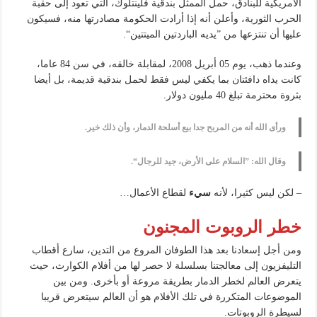
الأمريكية للبنادق، حمل الممثل بندقية فلينتلوك، التي تعود إلى حقبة
الحرب الثورية، وأعلن أنه إذا أرادت الحكومة مصادرتها منه، فسيكون
عليها أن تنتزعها من ”يديه الباردتين الميتتين“.
وعندما ذهب، يوم 05 أبريل 2008، لمقابلة خالقه، في سن 84 عاما،
كانت يداه دافئتان بما يكفي ليس فقط لحمل بندقية قديمة، بل أيضا
بثروة محترمة تبلغ 40 مليون دولار.
ورأى الله أنه من المربح جدا بيع أسلحة الدمار، وأن ذلك خير.
وقال الله: ”السلام على الأرض، جيد للرجال“.
– لكن ليس كثيرا، لأنه
سيء
​​لقطاع الأعمال…
خطر الروبوت المجنون
ومن أجل إسعادنا بعد هذا الطوفان المروع من التدين، سارع أقطاب
التليفزيون إلى معالجتنا بسلسلة لا حصر لها من أفلام الكوارث، حيث
يتعرض العالم لخطر الدمار بطريقة مروعة أو بأخرى. ومن بين
الموضوعات المتكررة في تلك الأفلام هو أن العالم سيتعرض قريبا
لسيطرة الروبوتات.