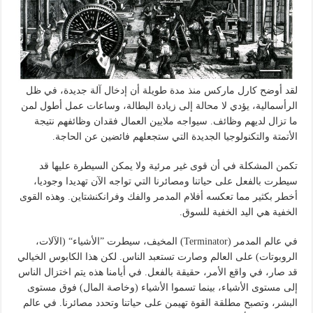
لقد أوضح كارل ماركس منذ مدة طويلة أن إدخال آلة جديدة، في ظل
الرأسمالية، يؤدي لا محالة إلى زيادة البطالة، وساعات عمل أطول لمن
ما تزال لديهم وظائف. سيواجه ملايين العمال فقدان وظائفهم نتيجة
الأتمتة والتكنولوجيا الجديدة التي ستجعلهم فائضين عن الحاجة.
تكمن المشكلة في أن قوى غير مرئية ولا يمكن السيطرة عليها قد
سيطرت بالفعل على حياتنا ومصائرنا التي تواجه الآن تهديدا وجوديا،
أخطر بكثير مما تعكسه أفلام المدمر والفك وفرانكنشتاين. وهذه القوى
الخفية هي اليد الخفية للسوق.
في عالم المدمر (Terminator) المخيف، سيطرت ”الأشياء“ (الآلات،
الروبوتات) على العالم وصارت تستعبد الناس. لكن هذا الكابوس الخيالي
قد صار، في واقع الأمر، حقيقة بالفعل. في أيامنا هذه يتم اختزال الناس
إلى مستوى الأشياء، بينما تسموا الأشياء (وخاصة المال) فوق مستوى
البشر، وتصبح مطلقة القوة تهيمن على حياتنا وتحدد مصائرنا. في عالم