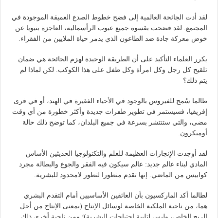
لقد أدت الجائحة العالمية إلى فضح خطوط الصدع العميقة الموجودة في
المجتمع. لقد فضحت بقسوة جميع عيوب الرأسمالية، العاجزة بنيويا عن
خوض معركة جادة ضد الطاعون الذي يدمر حياة الملايين من الفقراء.
يكرر العلماء التأكيد على أن الطريقة الوحيدة لهزم الجائحة هي ضمان
تلقيح كل رجل وكل امرأة وكل طفل على هذا الكوكب. لكن لماذا لم
يتم ذلك؟
طالما سُمح للفيروس بالوجود في الأحياء الفقيرة في الهند، أو في قرى
إفريقيا، فسيستمر في تطوير طفرات جديدة وأكثر خطورة من أي وقت
مضى، والتي ستنتشر بسرعة في جميع البلدان، كما توضح ذلك حالة
أوميكرون.
لقد أوجدت الإنجازات العظيمة للعلم والتكنولوجيا الحديثين الأساس
المادي لبناء عالم جديد: عالم سيكون فيه الفقر والجوع والبطالة مجرد
كوابيس من الماضي. إنها تقدم منظورا لتطور لامحدود للبشرية.
لطالما أكد الماركسيون بأن العائقين الأساسيين أمام التقدم البشري
هما، من ناحية الملكية الخاصة لوسائل الإنتاج (بمعنى الإنتاج من أجل
الربح الخاص، وليس لتلبية احتياجات البشرية)؛ ومن ناحية أخرى ذلك