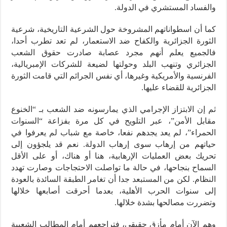
والفساد المستشري في الدولة.
كما أن اسطواناتهم المشروخة حول الشرعية التاريخية، شرعية
الثورة الجزائرية والكفاح ضد الاستعمار، لم تعد تطرب أحدا،
فالجميع يعلم أنهم مجرد عصابة صادرت حقوق الشعب
الجزائري وتنهب البلد وحولتها لضيعة للشركات الإمبريالية،
الفرنسية والأمريكية وغيرها، أي نفس الجرائم التي قامت الثورة
الجزائرية للقضاء عليها.
ثم إن الابتزاز الإجرامي الذي يمارسونه ضد الشعب بـ “الخنوع
مقابل الأمن”، عبر التلويح في كل مرة بفزاعة “السنوات
الحمراء”، لم يعد يجدهم نفعا، خاصة مع شباب لم يعرفوا في
حياتهم من إرهاب سوى إرهاب الدولة. نعم قد يلجؤون إلى
تحريك بعض العمليات الإرهابية، هنا أو هناك، أو على الأقل
السماح بنجاحها، في حالة ما تواصلت الاحتجاجات وصارت تهدد
النظام. لكن من المستبعد جدا أن تغامر الطبقة السائدة بالعودة
إلى سنوات الحرب الأهلية، بعدما أحرقت أصابعها خلالها
وتضررت مصالحها بشدة خلالها.
وهم الآن أمام مأزق حقيقي، فتراجعهم أمام المطالب الشعبية