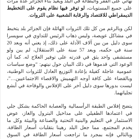
نهائي على الفقر والبطالة في البلد ويعيد بناء الجزائر عدة مرات
على جميع المستويات،
لو توفر فيها نظام يقوم على التخطيط
الديمقراطي للاقتصاد والرقابة الشعبية على الثروات
.
لكن وبالرغم من كل تلك الثروات الهائلة فإن الجزائر بلد يتخبط
في مشاكل عويصة، وليس ذهاب الرئيس للتداوي في سويسرا
سوى دليل من بين آلاف الأدلة على ذلك، إذ يعني أنه وبعد 20
سنة في حكمه، وبعد 57 سنة على الاستقلال، لم يبن ولو
مستشفى واحد يثق في قدرته على توفير العلاج له. كما أن
الوعود التي قدموها في ذلك البيان حول نيتهم: “وضع سياسات
عمومية عاجلة كفيلة بإعادة التوزيع العادل للثروات الوطنية،
وبالقضاء على كافة أوجه التهميش والاقصاء الاجتماعيين…”،
ليست بدورها سوى دليل آخر على الإفلاس والوقاحة في أبشع
تجلياتهما.
يتضح إفلاس الطبقة الرأسمالية والعصابة الحاكمة بشكل جلي
في اعتمادها الطفيلي على مداخيل البترول والغاز، عوض
الاستثمار في التعليم والبنية التحتية والصناعة والبيئة وكل ما
يخدم المجتمع، مما جعل البلد رهينا بتقلبات أسعار الطاقة.
وبالتالي فإنه بمجرد ما تراجعت أسعار الطاقة في السوق