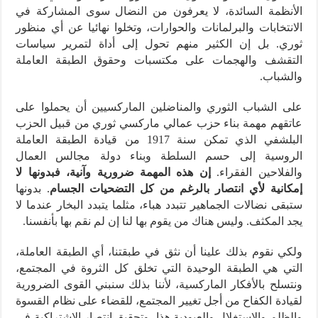
الأنظمة السائدة، لا يعرفون من النضال سوى المشاركة في
الانتخابات والبرلمانات والحوارات، وتخلوا نهائيا عن أي منظور
ثوري. بل إن الكثير منهم تحول إلى أداة لتمرير سياسات
التقشف والهجمات على مكتسبات وحقوق الطبقة العاملة
والشباب.
على الشباب الثوري والمناضلين الماركسيين أن يحملوا على
عاتقهم مهمة بناء حزب عمالي ماركسي ثوري من قبيل الحزب
البلشفي الذي تمكن سنة 1917 من قيادة الطبقة العاملة
الروسية إلى حسم السلطة وبناء دولة مجالس العمال
والفلاحين الفقراء.
إن هذه المهمة ضرورية وآنية، فبدونها لا
إمكانية لأي انتصار بالرغم من كل التضحيات الجسام
. بدونها
ستبقى نضالات الجماهير تتبدد هباء، مثلما يتبدد البخار عندما لا
يجد المكثف. وليس هناك من يقوم بها لنا إن لم نقم بها بأنفسنا.
ولكي نقوم بذلك علينا أن نثق في طبقتنا، أي الطبقة العاملة،
التي هي الطبقة الوحيدة التي تخلق كل الثروة في المجتمع،
ونتسلح بالأفكار الماركسية، لأننا بذلك سنبني القوى الضرورية
لقيادة الكفاح من أجل تغيير المجتمع، للقضاء على نظام القسوة
والظلم والاستغلال والعبودية هذا، وتحقيق انتصار الاشتراكية في