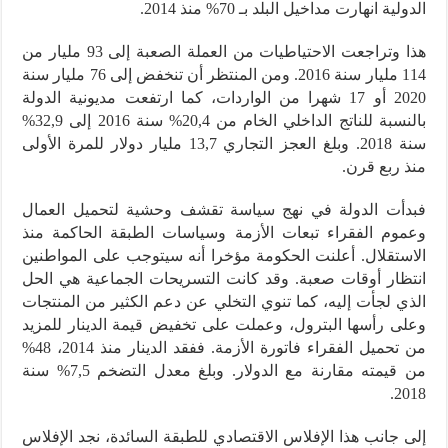
الدولية انهارت مداخيل البلد بـ 70% منذ 2014.
هذا وتراجعت الاحتياطيات من العملة الصعبة إلى 93 مليار من
114 مليار سنة 2016. ومن المنتظر أن تنخفض إلى 76 مليار سنة
2020 أو 17 شهرا من الواردات، كما ارتفعت مديونية الدولة
بالنسبة للناتج الداخلي الخام من 20,4% سنة 2016 إلى 32,9%
سنة 2018. وبلغ العجز التجاري 13,7 مليار دولار للمرة الأولى
منذ ربع قرن.
فبدأت الدولة في نهج سياسة تقشف وحشية لتحميل العمال
وعموم الفقراء تبعات الأزمة وسياسات الطبقة الحاكمة منذ
الاستقلال. أعلنت الحكومة مؤخرا أنه سيتوجب على المواطنين
انتظار أوقات صعبة. وقد كانت التسريحات الجماعية هي الحل
الذي لجأت إليه، كما تنوي التخلي عن دعم الكثير من المنتجات
وعلى رأسها البترول، وعملت على تخفيض قيمة الدينار للمزيد
من تحميل الفقراء فاتورة الأزمة. ففقد الدينار منذ 2014، 48%
من قيمته مقارنة مع الدولار. وبلغ معدل التضخم 7,5% سنة
2018.
إلى جانب هذا الإفلاس الاقتصادي للطبقة السائدة، نجد الإفلاس