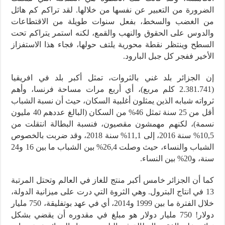
الضرورة من التعبير عن نفسها من خلالها. لقد تراكم كم هائل
من الغضب والسخط، بفعل سنوات طويلة من الاقتطاعات
والدوس على الحقوق والنهب والقمع، لكنه استمر يتراكم تحت
السطح وينتظر نقطة محورية يلتف حولها، فجاء هذا الاستفزاز
الأخير ففجر كل جبل البارود.
إن الجزائر بلد غني بالثروات، تمثل أكبر بلد في افريقيا
(2.381.741 كلم مربع)، أي أربع مرات مساحة فرنسا، وأهم
ثرواته شبابه الذين يمثلون أغلبية السكان، حيث أن نسبة الشباب
أقل من 25 سنة تمثل 46% من السكان (البالغ عددهم 40 مليون
نسمة)، لكنهم مهمشون مقصيون، فنسبة البطالة انتقلت من
10,5% سنة 2016، إلى 11,1% سنة 2018، وقد ضربت بالخصوص
الشباب والنساء، حيث وصلت 26,4% بين الشباب ما بين 16 و24
سنة، و20% بين النساء.
كما أن الجزائر خامس أكبر منتج للغاز في العالم وتحتل المرتبة
13 في انتاج البترول. وهي الثروة التي درت على ميزانية الدولة،
خلال الفترة ما بين 1999 و2014، أي في عهد بوتفليقة، 750 مليار
دولار! 750 مليار دولار هو مبلغ في مقدوره أن يقضي بشكل