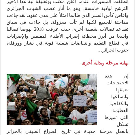
انطلقت المسيرات عندما أعلن مكتب بوتفليقة نية هذا الأخير
الترشح لولاية خامسة، وهو ما أثار غضب الشباب الجزائري
وأفاض كأس الصبر الذي طالما امتلأ على مدى عقود. لقد جاءت
مفاجئة للجميع لكنها لم تأت معزولة، بل جاءت في سياق
تصاعد نضالات شعبية أخرى حيث عرفت 2018 نهوضا نضاليا
واسعا من أبرز محطاته إضراب الأطباء المقيمين والإضرابات
في قطاع التعليم وانتفاضات شعبية قوية في بشار وورقلة،
جنوب الجزائر…
نهاية مرحلة وبداية أخرى
إن هذه
الاحتجاجات
بعمقها
واتساعها
والكفاحية
العظيمة
التي تميزها
تشكل
بالفعل مرحلة جديدة في تاريخ الصراع الطبقي بالجزائر