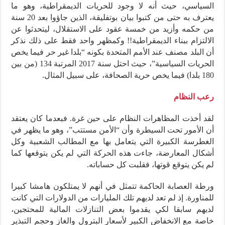
السياسي، حيث أنه لا وجود للحريات الديمقراطية، وهو ما
يعترف به حتى من كتبوا بيان بوتفليقة، الذين جاؤوا بعد 20 سنة
من حكمه وأزيد من خمسة عقود على الاستقلال، ليتحدثوا عن
الالتزام ببناء الديمقراطية!! وكمظهر واحد فقط على ذلك نذكر
أن البلد مصنف عند الأمم المتحدة بكونه “بلدا غير حر فيما يخص
الحريات السياسية”، حيث احتل سنة 2017 المرتبة 134 (من بين
180 بلدا) فيما يخص حرية الصحافة، على سبيل المثال.
رعب النظام
لقد أخذت المظاهرات النظام على حين غرة. فبعدما كان يعتقد
أن الأمور تحت السيطرة وأن “الأمن مستتب”، وهو ما يظهر في
الغطرسة الكبيرة التي يتعامل بها مع المطالب الشعبية وكل
أشكال المعارضة، جاءت هذه الحركة التي لم يكن يتوقعها كما
لم يكن يتوقع قوتها، فقلبت كل حساباته.
ورطة العصابة الحاكمة تتمثل في أنهم لا يمتلكون هامشا كبيرا
للمناورة. إذ لم تعد لديهم تلك المليارات من الدولارات التي كانت
لديهم سابقا لكي يقدموا بعض التنازلات المالية للمحتجين،
خاصة مع الانخفاض الكبير لأسعار البترول والغاز وحجم التبذير