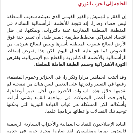
الحاجة إلى الحزب الثوري
إن الفقر والتهميش والقهر القومي الذي تعيشه شعوب المنطقة
ليس قضاء وقدرا، إنه نتيجة للأنظمة الرأسمالية السائدة في
المنطقة. المنطقة المغاربية غنية بالثروات، ويمكنها، في ظل
اقتصاد اشتراكي مخطط بطريقة ديمقراطية، أن تصير جنة فوق
الأرض لصالح شعوب المنطقة بأسرها وليس لصالح شرذمة من
اللصوص كما هو عليه الحال اليوم. لكن هذا يفترض إسقاط
الرأسمالية والأنظمة الدكتاتورية والقطع مع الإمبريالية،
يفترض
الثورة الاشتراكية وحسم الطبقة العاملة للسلطة
.
وقد أثبتت الجماهير مرارا وتكرارا، في الجزائر وعموم المنطقة،
رغبتها في التغيير وقدرتها على التغيير. ليس هناك من تضحية لم
تقدمها خلال هذه السنوات الأخيرة من أجل تغيير أوضاعها،
واجترحت أعظم البطولات في مواجهة القمع بشتى أنواعه
وأشكاله. لكن المشكلة هي غياب القيادة الثورية التي يمكنها
توحيد تلك النضالات وإعطائها برنامجا علميا.
القادة الإصلاحيون للنقابات العمالية والأحزاب اليسارية الرسمية
فاسدون تماما ومفلسون. لقد صاروا مجرد خونة في خدمة