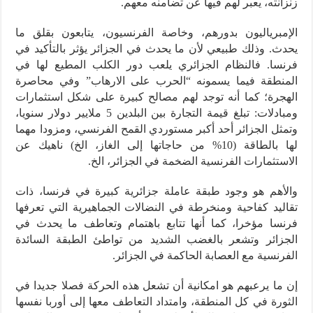
زنزانته، يعبر لهم فيها عن تضامنه معهم.
الإمبرياليون بدورهم، وخاصة الفرنسيون، يتابعون بقلق ما
يحدث. وذلك طبيعي لأن ما يحدث في الجزائر يؤثر بالتأكيد في
فرنسا. فالنظام الجزائري يلعب دور الكلب المطيع لها في
المنطقة فيما يسمونه “الحرب على الارهاب” وفي محاصرة
الهجرة؛ كما أنه توجد لهم مصالح كبيرة على شكل استثمارات
ومبادلات: تبلغ قيمة التجارة بين البلدين 5 ملايير دولار سنويا،
وتمثل الجزائر أحد أكبر مستوردي القمح الفرنسي، ومزودا مهما
لها بالطاقة (10% من حاجاتها إلى الغاز، الخ) ناهيك عن
الاستثمارات الفرنسية الضخمة في الجزائر، الخ.
والأهم هو وجود طبقة عاملة جزائرية كبيرة في فرنسا، ذات
تقاليد كفاحية ومنخرطة في النضالات الجماهيرية التي تعرفها
فرنسا مؤخرا، كما أنها تتابع باهتمام وتعاطف ما يحدث في
الجزائر وتشعر بالغضب الشديد من تواطئ الطبقة السائدة
الفرنسية مع العصابة الحاكمة في الجزائر.
إن ما يرعبهم هو امكانية أن تشعل هذه الحركة فصلا جديدا في
الثورة في كل المنطقة، وامتداد التعاطف معها إلى أوربا نفسها