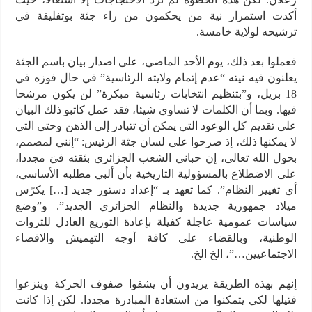
أكدت استمرار نية من يحكمون من راء جثة بوتفليقة في
ترشيحه لولاية خامسة.
فعملوا بعد ذلك، يوم الأحد الماضي، على اصدار بيان باسم الجثة
يعلنون فيه نيته “عدم إتمام ولايته الرئاسية” في حال فوزه في
18 بريل، و”بتنظيم انتخابات رئاسية مبكرة” لن يكون مرشحا
فيها. وبما أن الكلمات لا تساوي شيئا، فقد عمل كاتبو ذلك البيان
على تقديم كل الوعود التي يمكن أن تتبادر إلى الذهن وحتى التي
لا يمكنها ذلك، إذ صرحوا على لسان جثة الرئيس: “إنني لمصمم،
بحول الله تعالى، إن حباني الشعب الجزائري بثقته فيَ مجددا،
على الاضطلاع بالمسؤولية التاريخية بأن ألبي مطلبه الأساسي،
أي تغيير النظام”. كما تعهد بـ “إعداد دستور جديد […] يكرّس
ميلاد جمهورية جديدة والنظام الجزائري الجديد”. و”وضع
سياسات عمومية عاجلة كفيلة بإعادة التوزيع العادل للثروات
الوطنية، وبالقضاء على كافة أوجه التهميش والاقصاء
الاجتماعيين…”، الخ الخ.
إنهم بهذه الطريقة يريدون أن يشقوا صفوف الحركة وينزعوا
فتيلها لكي يتمكنوا من استعادة المبادرة مجددا. لكن إذا كانت