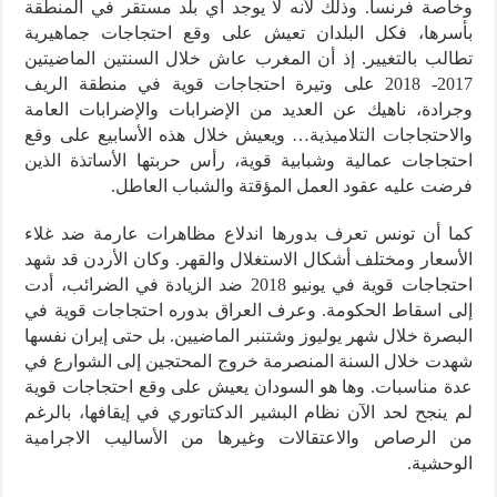
وخاصة فرنسا. وذلك لأنه لا يوجد أي بلد مستقر في المنطقة
بأسرها، فكل البلدان تعيش على وقع احتجاجات جماهيرية
تطالب بالتغيير. إذ أن المغرب عاش خلال السنتين الماضيتين
2017- 2018 على وتيرة احتجاجات قوية في منطقة الريف
وجرادة، ناهيك عن العديد من الإضرابات والإضرابات العامة
والاحتجاجات التلاميذية… ويعيش خلال هذه الأسابيع على وقع
احتجاجات عمالية وشبابية قوية، رأس حربتها الأساتذة الذين
فرضت عليه عقود العمل المؤقتة والشباب العاطل.
كما أن تونس تعرف بدورها اندلاع مظاهرات عارمة ضد غلاء
الأسعار ومختلف أشكال الاستغلال والقهر. وكان الأردن قد شهد
احتجاجات قوية في يونيو 2018 ضد الزيادة في الضرائب، أدت
إلى اسقاط الحكومة. وعرف العراق بدوره احتجاجات قوية في
البصرة خلال شهر يوليوز وشتنبر الماضيين. بل حتى إيران نفسها
شهدت خلال السنة المنصرمة خروج المحتجين إلى الشوارع في
عدة مناسبات. وها هو السودان يعيش على وقع احتجاجات قوية
لم ينجح لحد الآن نظام البشير الدكتاتوري في إيقافها، بالرغم
من الرصاص والاعتقالات وغيرها من الأساليب الاجرامية
الوحشية.