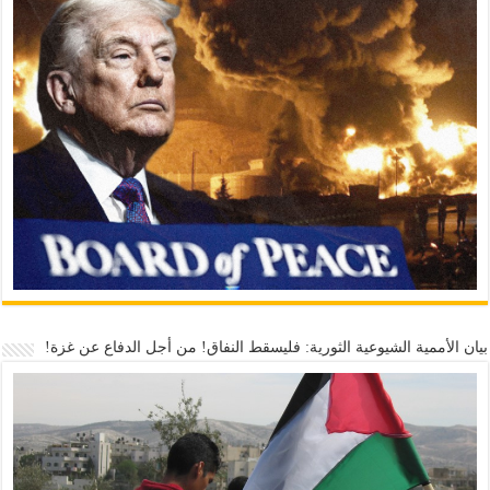
بيان الأممية الشيوعية الثورية: فليسقط النفاق! من أجل الدفاع عن غزة!