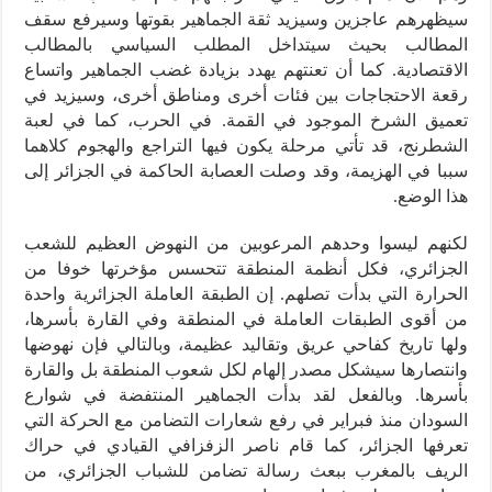
سيظهرهم عاجزين وسيزيد ثقة الجماهير بقوتها وسيرفع سقف
المطالب بحيث سيتداخل المطلب السياسي بالمطالب
الاقتصادية. كما أن تعنتهم يهدد بزيادة غضب الجماهير واتساع
رقعة الاحتجاجات بين فئات أخرى ومناطق أخرى، وسيزيد في
تعميق الشرخ الموجود في القمة. في الحرب، كما في لعبة
الشطرنج، قد تأتي مرحلة يكون فيها التراجع والهجوم كلاهما
سببا في الهزيمة، وقد وصلت العصابة الحاكمة في الجزائر إلى
هذا الوضع.
لكنهم ليسوا وحدهم المرعوبين من النهوض العظيم للشعب
الجزائري، فكل أنظمة المنطقة تتحسس مؤخرتها خوفا من
الحرارة التي بدأت تصلهم. إن الطبقة العاملة الجزائرية واحدة
من أقوى الطبقات العاملة في المنطقة وفي القارة بأسرها،
ولها تاريخ كفاحي عريق وتقاليد عظيمة، وبالتالي فإن نهوضها
وانتصارها سيشكل مصدر إلهام لكل شعوب المنطقة بل والقارة
بأسرها. وبالفعل لقد بدأت الجماهير المنتفضة في شوارع
السودان منذ فبراير في رفع شعارات التضامن مع الحركة التي
تعرفها الجزائر، كما قام ناصر الزفزافي القيادي في حراك
الريف بالمغرب ببعث رسالة تضامن للشباب الجزائري، من