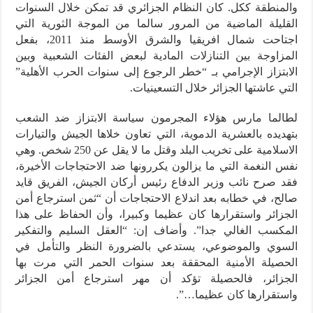
والمنطقة ككل. كان النظام الجزائري قد تمكن خلال السنوات
القليلة الماضية من المرور سالما من الموجة الثورية التي
اجتاحت شمال افريقيا والشرق الأوسط منذ 2011، بفعل
المزاوجة بين التنازلات المادية لبعض الفئات الشعبية وبين
الابتزاز الإجرامي بـ “خطر الرجوع إلى سنوات الحرب الأهلية”
التي عاشتها الجزائر خلال التسعينيات.
لطالما مارس هؤلاء المجرمون سياسة الابتزاز ضد الشعب
بتهديده بالعشرية الدموية، التي تعاون خلاها الجيش والتيارات
الاسلامية على تخريب البلد وقتل ما لا يقل عن 250 شخص. وهي
نفس النغمة التي ما يزالون يكررونها ضد الاحتجاجات الأخيرة،
فقد صرح نائب وزير الدفاع رئيس أركان الجيش، الفريق قايد
صالح، في خطابه بعد اندلاع الاحتجاجات أن “ثمن استرجاع أمن
الجزائر واستقرارها كان عظيما وكبيرا، وأن الحفاظ على هذا
المكسب الغالي جدا”. وأضاف إن: “العقل السليم والتفكير
السوي والموضوعي، يستدعي بالضرورة النظر والتأمل في
الحصيلة الأمنية المحققة بعد سنوات الحمر التي مرت بها
الجزائر، فالحصيلة تؤكد أن مهر استرجاع أمن الجزائر
واستقرارها كان عظيما…”.