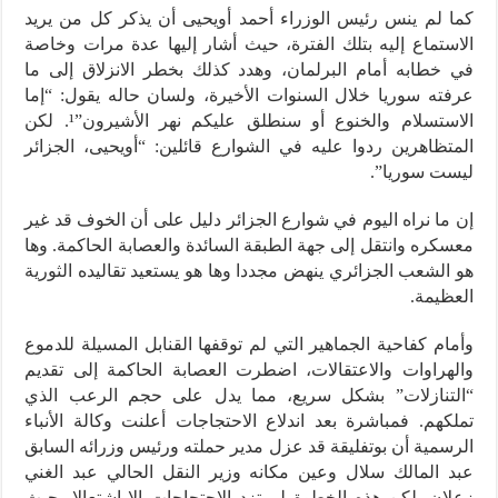
كما لم ينس رئيس الوزراء أحمد أويحيى أن يذكر كل من يريد
الاستماع إليه بتلك الفترة، حيث أشار إليها عدة مرات وخاصة
في خطابه أمام البرلمان، وهدد كذلك بخطر الانزلاق إلى ما
عرفته سوريا خلال السنوات الأخيرة، ولسان حاله يقول: “إما
الاستسلام والخنوع أو سنطلق عليكم نهر الأشيرون”¹.
لكن
المتظاهرين ردوا عليه في الشوارع قائلين: “أويحيى، الجزائر
ليست سوريا”.
إن ما نراه اليوم في شوارع الجزائر دليل على أن الخوف قد غير
معسكره وانتقل إلى جهة الطبقة السائدة والعصابة الحاكمة. وها
هو الشعب الجزائري ينهض مجددا وها هو يستعيد تقاليده الثورية
العظيمة.
وأمام كفاحية الجماهير التي لم توقفها القنابل المسيلة للدموع
والهراوات والاعتقالات، اضطرت العصابة الحاكمة إلى تقديم
“التنازلات” بشكل سريع، مما يدل على حجم الرعب الذي
تملكهم. فمباشرة بعد اندلاع الاحتجاجات أعلنت وكالة الأنباء
الرسمية أن بوتفليقة قد عزل مدير حملته ورئيس وزرائه السابق
عبد المالك سلال وعين مكانه وزير النقل الحالي عبد الغني
زعلان. لكن هذه الخطوة لم تزد الاحتجاجات إلا اشتعالا، حيث