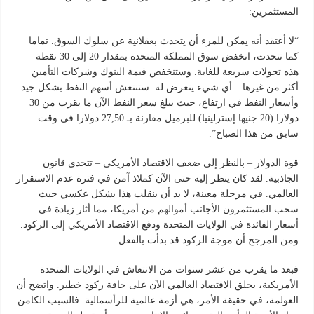
المستثمرين:
“لا أعتقد أنه يمكن للمرء أن يتحدث بعقلانية عن سلوك السوق. تماما
كما نتحدث، انخفض سوق المملكة المتحدة بمقدار 20 إلى 30 نقطة –
هذه تحولات سريعة للغاية. وستنخفض قيمة البنوك وشركات التأمين
أكثر من غيرها – أي شيء يتعرض له. ستنتعش أسهم النفط بشكل جيد
وأسعار النفط في ارتفاع، حيث يبلغ سعر النفط الآن ما يقرب من 30
دولارا (20 جنيها إسترلينيا) للبرميل مقارنة بـ 27,50 دولارا في وقت
سابق من هذا الصباح”.
قوة الدولار – بالنظر إلى ضعف الاقتصاد الأمريكي – تتحدى قانون
الجاذبية. لقد كان ينظر إليه حتى الآن كملاذ آمن في فترة عدم الاستقرار
العالمي. في مرحلة معينة، لا بد أن ينقلب هذا بشكل عكسي حيث
سحب المستثمرون الأجانب أموالهم من أمريكا، مما أثار زيادة في
أسعار الفائدة في الولايات المتحدة ودفع الاقتصاد الأمريكي إلى الركود.
ومن المرجح أن موجة الركود قد بدأت بالفعل.
فبعد ما يقرب من عشر سنوات من الانتعاش في الولايات المتحدة
الأمريكية، يحلق الاقتصاد العالمي الآن على حافة ركود خطير. واتضح أن
العولمة، في حقيقة الأمر، هي أزمة عالمية للرأسمالية. فالسبب الكامن