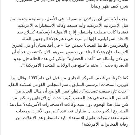
شرح كيف ظهر ولماذا.
يجب ألا ننسى أن بن لادن تم تمويله، في الأصل، وتسليحه ودعمه من
قبل الإمبريالية الأمريكية وأنه صنيعة وكالة الاستخبارات الأمريكية.
فعندما كانت مصلحة واشنطن إثارة الأصولية الإسلامية كسلاح ضد
الاتحاد السوفياتي، فإنها لم تتردد في دعم هؤلاء الرجعيين القتلة
والمجرمين. طالما الضحايا بعيدين جدا – في أفغانستان أو في الشرق
الأوسط- فإن هؤلاء المنافقين يغضون يصرهم. الآن يكتشفون فجأة أن
بن لادن وأمثاله هم “أعداء الحضارة”. ولكن في هذه الحالة فإن تهديد
الحضارة يجب أن يختم بـ”صنع في الولايات المتحدة الأمريكية!”.
كما ذكرنا، تم قصف المركز التجاري من قبل في عام 1993. وقال إيرا
فوربر، المتحدث الرسمي السابق باسم المجلس القومي لسلامة النقل،
“حدث ثانٍ يصعب تصديقه”. بالطبع فمن الواضح أن هناك العديد من
العناصر الغامضة في هذا الغضب. كيف حدث أن الإرهابيين تمكنوا من
شن مثل هذا الهجوم دون تنبيه وكالات الاستخبارات الأمريكية؟ مثل هذا
المشروع الكبير يجب أن يشارك فيه عدد كبير من الأفراد، ومعدات
تقنية معقدة ووقت طويل للاستعداد. كيف استطاع هذا الانفلات من
رقابة المخابرات الأمريكية؟