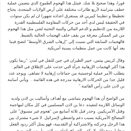
فورا، وهذا صحيح بلا شك. فمثل هذا الهجوم الطموح الذي يتضمن عملية
خطف متزامنة لأربع طائرات مختلفة على أرض الولايات المتحدة، يحتاج
تخطيطا و ﺗﻧﻆﻴما كبيرين قد يستغرق اعداده شهورا ان لم يكن سنوات.
في الحقيقة ﻠﻴﺲ لدى أحد من حركات المقاومة الفلسطينية القدرة
اللازمة ﻤﻦ اﻠﺗﻧﻆﻴﻢ ﻮ الدعم المالي والبنية التحتية لشن مثل هذا الهجوم.
من غير الممكن ﻣﻌﺭﻓﺔ من يقف خلف الهجمات الحالية بالضبط.
فالهجمات السابقة التي نسبت إلى “إرهاب الشرق الأوسط” ﺍﺘﻀﺢ ﻓﻴﻣﺎ
ﺒﻌﺪ ﺃﻧﻬﺎ كانت من عمل منظمات ﻳﻤﻴﻧﻴﺔ أمريكية.
وقال كريس ييتس، خبير الطيران في جين للنقل في لندن: “ربما يكون
هذا أكثر الهجمات الإرهابية جرأة التي حدثت على الإطلاق في العالم.
يتطلب الأمر عملية لوجستية من جماعات إرهابية لا تضاهى. ويوجد عدد
قليل جدا من الحركات الارهابية مدرجة في هذه القائمة… ويأتي أسامة
بن لادن على رأس القائمة.”
من الواضح أن هذا الهجوم يتماشى مع أهداف وأساليب بن لادن ولديه
الوسائل اللازمة لتنفيذه. دعا بن لادن المسلمين في كل مكان لمهاجمة
وقتل الأمريكيين. وحذر قبل ثلاثة أسابيع من “هجوم غير مسبوق” على
المصالح الأمريكية بسبب دعم واشنطن لإسرائيل. لا شيء مشترك بين
هذا الرجل وحركته والاشتراكية أو التقدمية، فهو يمثل أكثر ردود الفعل
سعارا. ومع ذلك، لا يكفي الصراخ باتهام بن لادن. بل من الضروري