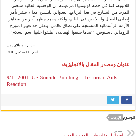
اللاتينية، كما في خطة كولومبيا المزعومة. إن الوحشية الحالية ستعني
المزيد من التسارع في هذا البرنامج العدواني للتسلح. هذا لا يبشر بأمر
إيجابي للعمال والفلاحين في العالم، ولكنه مجرد مظهر آخر من مظاهر
الأزمة الرأسمالية المتشنجة على نطاق عالمي. وعلى حد تعبير المؤرخ
الروماني تاسيتوس: “عندما صنعوا الهمجية، أطلقوا عليها اسم السلام”.
تيد غرانت وآلان وودز
لندن، 11 سبتمبر 2001.
عنوان ومصدر المقال بالانجليزية:
9/11 2001: US Suicide Bombing – Terrorism Aids
Reaction
الوسوم
الإرهاب
السابق
إسرائيل وفلسطين: المخرج الوحيد