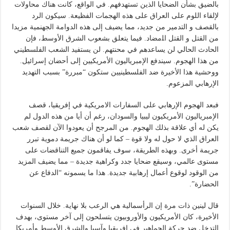
بالضيق بشأن الضحايا الذين تستهدفهم. في الواقع، كانت هناك محاولات
لإلقاء اللوم على العراق على هذه الهجمات الفظيعة. سيكون الرد
بالقصف و التدمير من جديد، مما يضيف إلى هذه الدوامة الجهنمية مزيدا
من القتل و القتل ﺍﻠﻣﻀﺎﺩ. فيما يتعلق بشعوب الشرق الأوسط، فإن
الحادث الحالي لن يساعدهم في محنتهم. لن يستفيد الشعب الفلسطيني
من هذا الهجوم. سيندفع الإمبرياليون الأمريكيين إلى أحضان إسرائيل.
ووحشية هذا الأخيرة ضد الفلسطينيين ستكون “مبررة” بسبب التهديد
الإرهابي المزعوم.
فبعد الهجوم الإرهابي على السفارات الامريكية في إفريقيا، قصف
الإمبرياليون الأمريكيون ليبيا والسودان، رغم أن أيا من هذه الدول لم
يكن له أي علاقة بذلك الهجوم. من المرجح أن يعودوا الآن لقصف شعب
العراق الذي لا حول له ولا قوة – كما لو أن هناك جريمة دموية تبرر
جريمة أخرى. وبهذه الطريقة، سوف يفاقمون جميع التناقضات على
مستوى عالمي، وسيقع ضحايا جدد وكراهية جديدة – مما يضيف المزيد
من الوقود لوقوع أعمال إرهابية جديدة. هذا ما يسمونه “الدفاع عن
الحضارة”.
قال لينين ذات مرة إن الرأسمالية هي الرعب بلا نهاية. خلال السنوات
الأخيرة، كان الأمريكيون والأوروبيون يتسلحون إلى آخر مستوى، بهدف
التدخل ضد حركة الجماهير في إفريقيا وآسيا والشرق الأوسط وأمريكا