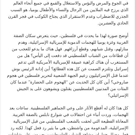
في الجوع والمرض والبؤس والاستغلال والقمع في جميع أنحاء العالم
الذي يرزح فيه الملايين من الرجال والنساء والأطفال يوميا، هو السبب
الجذري للاضطراب وعدم الاستقرار الذي يجتاح الكوكب في فجر القرن
الحادي والعشرين.
أوضح صورة لهذا ما يحدث في فلسطين، حيث يتعرض سكان الضفة
الغربية وغزة يوميا للهجمات الدموية للإمبريالية الإسرائيلية، وهدم
منازلهم، وقتل شبابهم، وقطع أرزاقهم. فهل هناك ما يدعو للعجب من
أن قطاعات من الشباب الفلسطيني قد دفعت إلى اليأس؟ هل من
المستغرب أن هناك كراهية عميقة للإمبريالية الأمريكية التي تدعم
إسرائيل وتلتزم الصمت عن كل هذه الفظائع؟ أين إدانة الرئيس بوش
عندما قتل الإسرائيليون زعيم الجبهة الشعبية لتحرير فلسطين في هجوم
صاروخي؟ أين كان كل الحديث عن “الهجوم على الحضارة” عندما كان
المئات من المدنيين الفلسطينيين يقتلون ويشوهون على يد الجيش
الإسرائيلي؟
كل هذا كان له أفظع الآثار على وعي الجماهير الفلسطينية. ساعات بعد
الهجمات، وردت أنباء عن احتفالات في شوارع نابلس بالضفة الغربية.
المعاناة الفظيعة التي لحقت بالشعب الفلسطيني من قبل الإمبريالية
الإسرائيلية، المدعومة من واشنطن، هي ما يثير رد فعل كهذا. لكنه رد
فعل مضلل جدا. إن مشاهد الشباب الفلسطينيين يعبرون، على شاشات