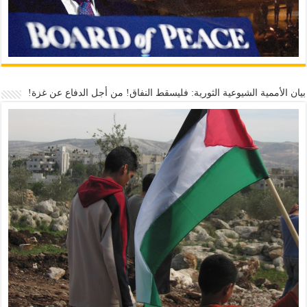
بيان الأممية الشيوعية الثورية: فليسقط النفاق! من أجل الدفاع عن غزة!