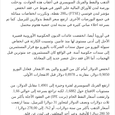
الذهب والنفط والفرنك السويسري في أعقاب هذه الحوادث. ودخلت
بورصة لندن للأوراق المالية على الفور في هبوط حر، فقد انخفض
مؤشر لندن فوتسي (FTSE) بـ200 نقطة، وتكررت انخفاضات مماثلة
في جميع البورصات الأخرى. ارتفع سعر النفط بدولارين للبرميل. كما تم
بسرعة اخلاء مباني كثيرة في مدينة لندن خشية هجوم محتمل.
في أوروبا أيضا، انخفضت عائدات الديون الحكومية الأوروبية قصيرة
الأجل إلى أدنى مستوى لها منذ عامين. وتسببت الكارثة في انخفاض
سيولة اليورو من سوق سندات الشركات باليورو مع فرار المستثمرين
إلى سندات حكومية آمنة. في الواقع كان المستثمرون جد متوترين قبل
الهجمات، أما الآن فقد دخل عنصر جديد إلى المعادلة.
انخفض الدولار أمام كل من اليورو والين بعد الانفجار. فعادل اليورو
0,9050 دولار، مقارنة بـ 0,8978 دولار قبل الانفجارات الأولى.
ارتفع الفرنك السويسري لفترة وجيزة إلى 1,4901 مقابل الدولار، من
مستويات الافتتاح حول 1,6882، لكنه تراجع بسرعة إلى حوالي 1,66.
وارتفعت أسعار النفط الخام (برنت IPE) في العقود الآجلة بأكثر من
ثلاث دولارات ونصف الدولار لتتجاوز 31 دولارا للبرميل، بينما ارتفعت
أسعار الذهب بأكثر من ستة دولارات، أو 2%، إلى 278,00 دولارا /
280.50 دولارا للأوقية. وعبر أحد المعلقين في لندن عن قلق