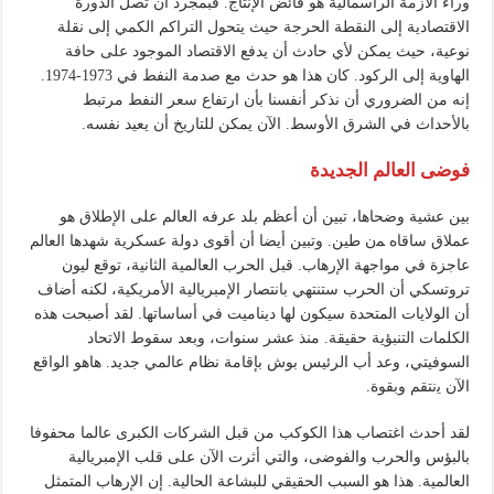
وراء الأزمة الرأسمالية هو فائض الإنتاج. فبمجرد أن تصل الدورة
الاقتصادية إلى النقطة الحرجة حيث يتحول التراكم الكمي إلى نقلة
نوعية، حيث يمكن لأي حادث أن يدفع الاقتصاد الموجود على حافة
الهاوية إلى الركود. كان هذا هو حدث مع صدمة النفط في 1973-1974.
إنه من الضروري أن نذكر أنفسنا بأن ارتفاع سعر النفط مرتبط
بالأحداث في الشرق الأوسط. الآن يمكن للتاريخ أن يعيد نفسه.
فوضى العالم الجديدة
بين عشية وضحاها، تبين أن أعظم بلد عرفه العالم على الإطلاق هو
عملاق ساقاه ﻤﻥ طين. وتبين أيضا أن أقوى دولة عسكرية شهدها العالم
عاجزة في مواجهة الإرهاب. قبل الحرب العالمية الثانية، توقع ليون
تروتسكي أن الحرب ستنتهي بانتصار الإمبريالية الأمريكية، لكنه أضاف
أن الولايات المتحدة سيكون لها ديناميت في أساساتها. لقد أصبحت هذه
الكلمات التنبؤية حقيقة. منذ عشر سنوات، وبعد سقوط الاتحاد
السوفيتي، وعد أب الرئيس بوش بإقامة نظام عالمي جديد. هاهو الواقع
الآن ﻳﻧﺘﻘﻢ وبقوة.
لقد أحدث اغتصاب هذا الكوكب من قبل الشركات الكبرى عالما محفوفا
بالبؤس والحرب والفوضى، والتي أثرت الآن على قلب الإمبريالية
العالمية. هذا هو السبب الحقيقي للبشاعة الحالية. إن الإرهاب المتمثل