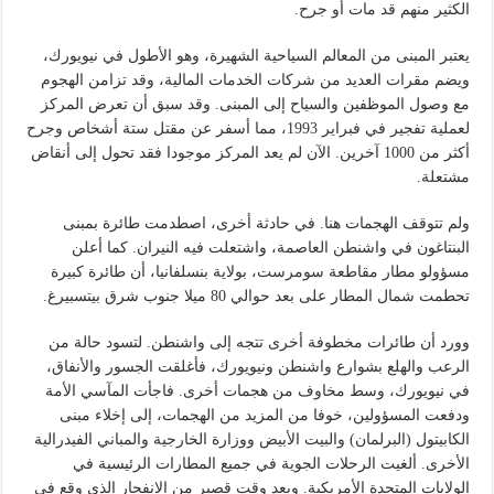
الكثير منهم قد مات أو جرح.
يعتبر المبنى من المعالم السياحية الشهيرة، وهو الأطول في نيويورك،
ويضم مقرات العديد من شركات الخدمات المالية، وقد تزامن الهجوم
مع وصول الموظفين والسياح إلى المبنى. وقد سبق أن تعرض المركز
لعملية تفجير في فبراير 1993، مما أسفر عن مقتل ستة أشخاص وجرح
أكثر من 1000 آخرين. الآن لم يعد المركز موجودا فقد تحول إلى أنقاض
مشتعلة.
ولم تتوقف الهجمات هنا. في حادثة أخرى، اصطدمت طائرة بمبنى
البنتاغون في واشنطن العاصمة، واشتعلت فيه النيران. كما أعلن
مسؤولو مطار مقاطعة سومرست، بولاية بنسلفانيا، أن طائرة كبيرة
تحطمت شمال المطار على بعد حوالي 80 ميلا جنوب شرق بيتسبيرغ.
وورد أن طائرات مخطوفة أخرى تتجه إلى واشنطن. لتسود حالة من
الرعب والهلع بشوارع واشنطن ونيويورك، فأغلقت الجسور والأنفاق،
في نيويورك، وسط مخاوف من هجمات أخرى. فاجأت المآسي الأمة
ودفعت المسؤولين، خوفا من المزيد من الهجمات، إلى إخلاء مبنى
الكابيتول (البرلمان) والبيت الأبيض ووزارة الخارجية والمباني الفيدرالية
الأخرى. ألغيت الرحلات الجوية في جميع المطارات الرئيسية في
الولايات المتحدة الأمريكية. وبعد وقت قصير من الانفجار الذي وقع في