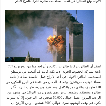
الأول، وقع انفجار آخر عندما اصطدمت طائرة أخرى بالبرج الآخر.
يُعتقد أن الطائرتان كانتا طائرات ركاب، وأن إحداهما من نوع بوينغ 767
تابعة لشركة الخطوط الجوية الأمريكية كانت قد أقلعت من بوسطن.
اصطدمت الطائرة الأولى في أحد الأبراج قبيل التاسعة صباحا (الثانية
مساء بتوقيت جرينتش). وتصاعد الدخان من فتحة في البرج المكون من
110 طوابق، والذي دمر بالكامل. بعد فترة وجيزة، ضُرب البرج الآخر
بطائرة مختطفة. وشوهد الناس وهم يقفزون من النوافذ في مشهد من
الرعب المروع. يعمل حوالي 50.000 شخص في البرجين، إلا أنه يبدو لم
يكن، في وقت الهجوم، سوى حوالي 6000 شخص – ومن الأرجح أن