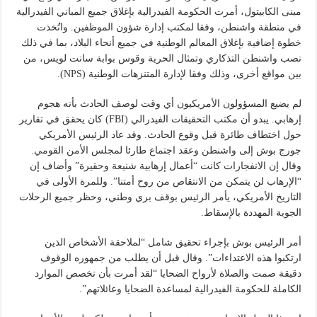
مبنى الكابيتول، أمرت الحكومة الفيدرالية بإغلاق جميع المباني الفيدرالية
في منطقة واشنطن، وفقا لمكتب إدارة شؤون الموظفين. واتُخذت
خطوة إضافية بإغلاق المعالم الوطنية في جميع أنحاء البلاد، بما في ذلك
نصب واشنطن التذكاري وتمثال الحرية وقوس بوابة سانت لويس، من
بين مواقع أخرى، وذلك وفقا لإدارة المتنزهات الوطنية (NPS).
لم يضيع المسؤولون الأمريكيون أي وقت لوصف الحادث بأنه هجوم
إرهابي. يبدو أن مكتب التحقيقات الفيدرالي (FBI) كان يحقق في تقارير
حول اختطاف طائرة قبل وقوع الحادث. وقد عاد الرئيس الأمريكي
جورج بوش إلى واشنطن وعقد اجتماع طارئا لمجلس الأمن القومي.
وقال إن الانفجارات كانت “أعمال إرهابية شنيعة وحقيرة” وأضاف إن
“الإرهاب لن يتمكن من الانتقاص من روح أمتنا”. وللمرة الأولى في
التاريخ الأمريكي، يأمر الرئيس بوقف بري وطني، وحظر جميع الرحلات
الجوية المهددة بالإسقاط.
أمر الرئيس بوش بإجراء تحقيق شامل “لملاحقة الأشخاص الذين
ارتكبوا هذه الاعتداءات”. وقال قبل أن يطلب من جمهوره الوقوف
دقيقة صمت والصلاة لأرواح الضحايا “لقد أمرت بأن تخصص الموارد
الكاملة للحكومة الفيدرالية لمساعدة الضحايا وعائلاتهم”.