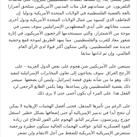
التلفزيون، عن مساندتهم قتل مئات المدنيين الأمريكيين ستلحق أضرارا
بالغة بالقضية الفلسطينية في الولايات المتحدة الأمريكية ودوليا. إن
التعاطف الذي كسبوه بين عمال الولايات المتحدة الأمريكية ودول أخرى
بسبب معاناتهم على أيدي المضطهِدين الإسرائيليين سوف ينسى في
موجة من الاشمئزاز، والتي سيستخدمها الرجعيون الأمريكيون في إثارة
شعور معاد للعرب والفلسطينيين. مما يمهد الطريق لموجة قمع وحشية
جديدة ضد الفلسطينيين، والتي ستكون أكثر قبولا لدى الرأي العام
العالمي، وإن تم ادانتها سابقا.
سيتعين على الأمريكيين شن هجوم على بعض الدول العربية – على
الأرجح العراق. سوف يحتاجون إلى تعاون المخابرات الإسرائيلية لتنفيذ
ذلك. وهو ما من شأنه يقوي قبضة إسرائيل، وليس أن يضعفها. سيضر
ذلك بقضية الفلسطينيين ولن يساعدها. وهنا يكمن الطابع الرجعي لرد
الفعل هذا. على المرء أن يكون أعمى حتى لا يرى ذلك.
على الرغم من تأثيرها المذهل، فحتى أفضل الهجمات الإرهابية لا يمكن
أن تنجح أبدا في تدمير الإمبريالية أو حتى إضعافها بشكل خطير. استغل
جورج روبرتسون، سكرتير الناتو، الهجوم على الفور للدفاع عن زيادة
القوة العسكرية للناتو. عواقب الهجمات الحالية ستكون خطيرة ورجعية.
ستتعرض الإمبريالية الأمريكية للضغط من أجل الانتقام ولن تشعر