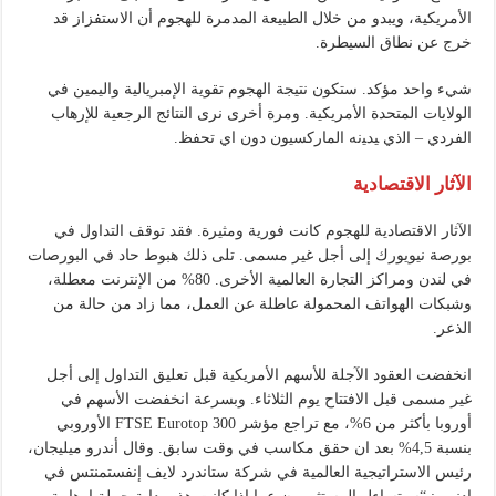
الأمريكية، ويبدو من خلال الطبيعة المدمرة للهجوم أن الاستفزاز قد
خرج عن نطاق السيطرة.
شيء واحد مؤكد. ستكون نتيجة الهجوم تقوية الإمبريالية واليمين في
الولايات المتحدة الأمريكية. ومرة أخرى نرى النتائج الرجعية للإرهاب
الفردي – ﺍﻟﺫﻱ ﻴﺪﻴﻧﻪ الماركسيون دون اي تحفظ.
الآثار الاقتصادية
الآثار الاقتصادية للهجوم كانت فورية ومثيرة. فقد توقف التداول في
بورصة نيويورك إلى أجل غير مسمى. تلى ذلك هبوط حاد في البورصات
في لندن ومراكز التجارة العالمية الأخرى. 80% من الإنترنت معطلة،
وشبكات الهواتف المحمولة عاطلة عن العمل، مما زاد من حالة من
الذعر.
انخفضت العقود الآجلة للأسهم الأمريكية قبل تعليق التداول إلى أجل
غير مسمى قبل الافتتاح يوم الثلاثاء. وبسرعة انخفضت الأسهم في
أوروبا بأكثر من 6%، مع تراجع مؤشر FTSE Eurotop 300 الأوروبي
بنسبة 4,5% بعد ان حقق مكاسب في وقت سابق. وقال أندرو ميليجان،
رئيس الاستراتيجية العالمية في شركة ستاندرد لايف إنفستمنتس في