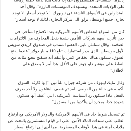
إدنبره: “سيتساءل المستثمرون عما إذا كانت هذه بداية حملة إرهابية
على الولايات المتحدة. وتستهدف المؤسسات البارزة”. وقال أحد
المتداولين في الأسواق الناشئة في نيويورك: “لا توجد أسعار. لا توجد
تجارة. جميع الوسطاء نزلوا الى مركز التجارة، لذلك لا توجد أسعار”.
كان من المتوقع انخفاض الأسهم الأمريكية بعد الافتتاح المتأخر، في
حين تأثرت أسهم شركات التأمين بشدة بفعل المخاوف من الالتزامات
الضخمة. وقال ستانلي نابي، العضو المنتدب في صندوق كريدي سويس
الأول ببوسطن، الذي يدير استثمارات تبلغ 110 مليار دولار “عندما يفتح
السوق، سيكون هناك انخفاض كبير، وأعتقد أنه سيفتح ببضع مئات من
النقاط على مؤشر داو جونز على الأقل. هذا أمر لا يصدق على
الاطلاق”.
وقال مايك لينهوف من شركة جيرارد للتأمين: “إنها كارثة. السوق
بأكمله في حالة من الفوضى. لقد تم قصف البنتاغون ولا أحد يعرف
بالفعل ماذا سيكون رد السياسة الأمريكية، التي أعتقد أنها ستكون
شديدة جدا، بمجرد أن يتأكدوا من المسؤول”.
تم تسجيل هبوط حاد في الأسهم الأمريكية والدولار الأمريكي مع ارتفاع
الطلب على سندات الملاذ الآمن، على اثر قيام المستثمرين بالبحث عن
ملاذات آمنة في هذا الأوقات المضطربة، مما أدى إلى ارتفاع أسعار