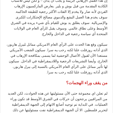
إن هذا العمل الإرهابي جريمة و يجب أن يدان – و لكن ليس للأسباب
الكاذبة المقدمة من قبل بوش و بلير. يعارض الماركسيون الإرهاب
الفردي لأنه ضار وﻻ ﻴﺨﺩﻡ ﺇﻻ الفئات الأكثر رجعية للطبقة الحاكمة.
سوف يخدم هذا العمل البشع والدموي مصالح ﺍﻹﺤﺘﻜﺎﺭﺍﺖ ﺍﻠﻜﺒﺭﻯ
والإمبريالية. سوف يطلق يد بوش للقيام بأي شيء يريده في الشرق
الأوسط وعلى نطاق عالمي. وسوف يقبل ﺍﻠرأي العام في الولايات
المتحدة أي سياسة رجعية في الداخل والخارج.
سيكون وقع هذا الحدث على الرأي العام الامريكي مماثل ﻠﺒﻴﺭﻞ ﻫﺎﺭﺒور،
الذي أداﻧﻪ روزفلت علنا لكنه رحب ﺒﻪ سرﺍ. سيكون الشعب الأمريكي
مستعدا الآن لقبول الأعمال الوحشية لما يسمى بمكافحة الإرهاب في
الخارج، وأيضا التشريعات الرجعية واللاديمقراطية في الداخل. سيكون
لها تأثير مماثل على الرأي العام الأمريكي بالنسبة إلى بيرل هاربور،
الذي أدانه روزفلت علنا ​​لكنه رحب به سرا.
من يقف وراء الهجمات؟
لم تعلن اي مجموعة حتى الآن مسئوليتها عن هذه الحوادث، لكن العديد
من المراقبين يرجحون أن حركات في الشرق الأوسط قد تكون وراء
العمليات. في ﺍﻠبداية تم توجيه أصابع الاتهام إلى الجبهة الديمقراطية
لتحرير فلسطين. الا أن الجبهة الديمقراطية نفت مسئوليتها عن ذلك