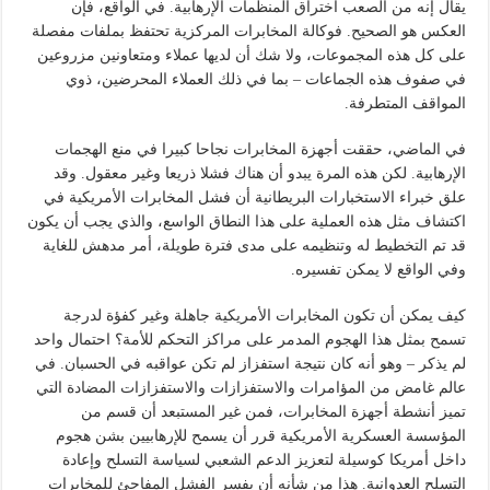
يقال إنه من الصعب اختراق المنظمات الإرهابية. في الواقع، فإن
العكس هو الصحيح. فوكالة المخابرات المركزية تحتفظ بملفات مفصلة
على كل هذه المجموعات، ولا شك أن لديها عملاء ومتعاونين مزروعين
في صفوف هذه الجماعات – بما في ذلك العملاء المحرضين، ذوي
المواقف المتطرفة.
في الماضي، حققت أجهزة المخابرات نجاحا كبيرا في منع الهجمات
الإرهابية. لكن هذه المرة يبدو أن هناك فشلا ذريعا وغير معقول. وقد
علق خبراء الاستخبارات البريطانية أن فشل المخابرات الأمريكية في
اكتشاف مثل هذه العملية على هذا النطاق الواسع، والذي يجب أن يكون
قد تم التخطيط له وتنظيمه على مدى فترة طويلة، أمر مدهش للغاية
وفي الواقع لا يمكن تفسيره.
كيف يمكن أن تكون المخابرات الأمريكية جاهلة وغير كفؤة لدرجة
تسمح بمثل هذا الهجوم المدمر على مراكز التحكم للأمة؟ احتمال واحد
لم يذكر – وهو أنه كان نتيجة استفزاز لم تكن عواقبه في الحسبان. في
عالم غامض من المؤامرات والاستفزازات والاستفزازات المضادة التي
تميز أنشطة أجهزة المخابرات، فمن غير المستبعد أن قسم من
المؤسسة العسكرية الأمريكية قرر أن يسمح للإرهابيين بشن هجوم
داخل أمريكا كوسيلة لتعزيز الدعم الشعبي لسياسة التسلح وإعادة
التسلح العدوانية. هذا من شأنه أن يفسر الفشل المفاجئ للمخابرات