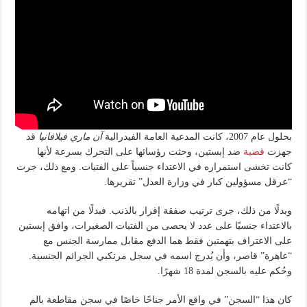
بحلول عام 2007، كانت المدعية العامة الفيدرالية
آن ماري فيلافانيا
قد
جهزت
قضية
ضد إبستين، وحثت رؤسائها على التحرك بسرعة لأنها
كانت تخشى استمراره في الاعتداء جنسياً على الفتيات. ومع ذلك، جرت
“عرقل مسؤولين كبار في وزارة العدل” تقريرها.
وبدلًا من ذلك، جرى ترتيب صفقة إقرار بالذنب. فبدلًا من اتهامه
بالاعتداء جنسيًا على عدد لا يحصى من الفتيات الصغيرات، وافق إبستين
على الاعتراف بتهمتين فقط هما الدفع مقابل ممارسة الجنس مع
“عاهرة” قاصر، وأن يُدرج اسمه في سجل مرتكبي الجرائم الجنسية.
وحُكم عليه بالسجن لمدة 18 شهرًا.
كان هذا “السجن” في واقع الأمر جناحًا خاصًا في سجن مقاطعة بالم