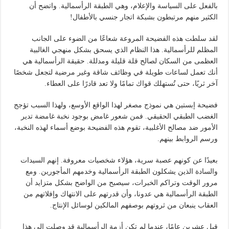
بالفعل على السياسة والإعلام، وهي الطبقة الرأسمالية. واتضح أن
الكثير منهم مرتبطون بشبكة اتجار جنسي بالأطفال!
لقد سلطت هذه الفضيحة المروعة شعاعًا من الضوء على الجانب
المظلم للرأسمالية. هذا النظام الذي يسحق بشكل منهجي الغالبية
العظمى من السكان لصالح قلة قليلة ومدللة. حقيقة الرأسمالية هي
أنك تعمل لساعات طويلة في وظائف شاقة وغير مرضية لتجعل شخصًا
آخر ثريًا، حتى تُستهلك قواك تمامًا ولا تعد قادرًا على العطاء.
فضيحة إبستين هي نموذج مصغر لهذا الواقع الأوسع، ولهذا السبب تؤجج
الغضب الطبقي الحقيقي. فمن شعور غامض بوجود نخبة غامضة تدير
الأمور ضد مصالح الأغلبية، تقوم هذه الفضيحة بوضع أسماء لهذه النخبة،
ورسم الروابط بينهم.
بعيدًا عن كونهم عصبة سرية، هؤلاء شخصيات معروفة. إنهم السيدات
والسادة الذين يشكلون الطبقة الرأسمالية وخدمهم المأجورين. ومع
مرور الوقت وتراكم الخبرات، سيصبح من الواضح بشكل متزايد أن
الطبقة الرأسمالية هي عدونا، وأن قدرتهم على الانتهاك وإفلاتهم من
العقاب ينبعان من ثروتهم بوصفهم المالكين لوسائل الإنتاج.
قبل عشرين عامًا، عندما لم تكن أزمة الرأسمالية قد وصلت إلى هذا