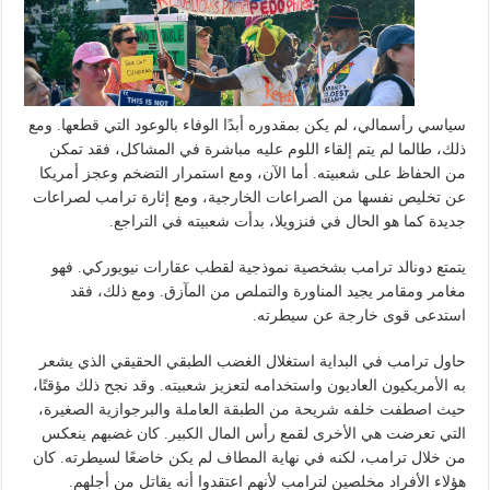
سياسي رأسمالي، لم يكن بمقدوره أبدًا الوفاء بالوعود التي قطعها. ومع
ذلك، طالما لم يتم إلقاء اللوم عليه مباشرة في المشاكل، فقد تمكن
من الحفاظ على شعبيته. أما الآن، ومع استمرار التضخم وعجز أمريكا
عن تخليص نفسها من الصراعات الخارجية، ومع إثارة ترامب لصراعات
جديدة كما هو الحال في فنزويلا، بدأت شعبيته في التراجع.
يتمتع دونالد ترامب بشخصية نموذجية لقطب عقارات نيويوركي. فهو
مغامر ومقامر يجيد المناورة والتملص من المآزق. ومع ذلك، فقد
استدعى قوى خارجة عن سيطرته.
حاول ترامب في البداية استغلال الغضب الطبقي الحقيقي الذي يشعر
به الأمريكيون العاديون واستخدامه لتعزيز شعبيته. وقد نجح ذلك مؤقتًا،
حيث اصطفت خلفه شريحة من الطبقة العاملة والبرجوازية الصغيرة،
التي تعرضت هي الأخرى لقمع رأس المال الكبير. كان غضبهم ينعكس
من خلال ترامب، لكنه في نهاية المطاف لم يكن خاضعًا لسيطرته. كان
هؤلاء الأفراد مخلصين لترامب لأنهم اعتقدوا أنه يقاتل من أجلهم.