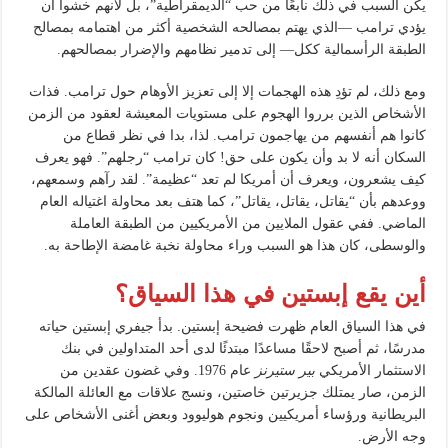
يكن السبب في ذلك نابعًا من حب “الديمقراطية”، بل لأنهم خشوا أن
يؤدي ترامب —الذي يهتم بمصالحه الشخصية أكثر من اهتمامه بمصالح
الطبقة الرأسمالية ككل— إلى تدمير نظامهم والإضرار بمصالحهم.
ومع ذلك، لم تؤدِ هذه الهجمات إلا إلى تعزيز الأوهام حول ترامب. فذات
الأشخاص الذين برروا الهجوم على مستويات المعيشة لعقود من الزمن
كانوا هم أنفسهم من يهاجمون ترامب. لذا، بدا في نظر قطاع من
السكان أنه لا بد وأن يكون على حق! كان ترامب “رجلهم”. فهو يعرف
كيف يشعرون، ويعرف أن أمريكا لم تعد “عظيمة”. لقد رآهم وسمعهم،
ووعدهم بأن “يقاتل، يقاتل، يقاتل”، كما هتف بعد محاولة اغتياله العام
الماضي. ففي عقول الملايين من الأمريكيين من الطبقة العاملة
والوسطى، كان هذا هو السبب وراء محاولة نخبة غامضة الإطاحة به.
أين يقع إبستين في هذا السياق؟
في هذا السياق العام ظهرت فضيحة إبستين. بدأ جيفري إبستين حياته
مدرسًا، ثم أصبح لاحقًا مساعدًا مبتدئًا لدى أحد المتداولين في بنك
الاستثمار الأمريكي
بير ستيرنز
عام 1976. وفي غضون عقدين من
الزمن، صار يمتلك جزيرتين خاصتين، ونسج علاقات مع العائلة المالكة
البريطانية ورؤساء أمريكيين ونجوم هوليوود وبعض أغنى الأشخاص على
وجه الأرض.