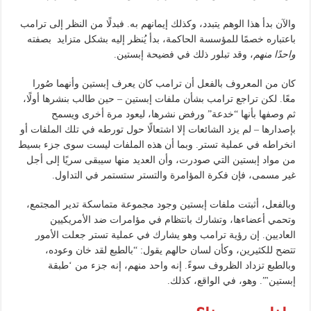
والآن بدأ هذا الوهم يتبدد، وكذلك إيمانهم به. فبدلًا من النظر إلى ترامب
باعتباره خصمًا للمؤسسة الحاكمة، بدأ يُنظر إليه بشكل متزايد بصفته
واحدًا منهم
، وقد تبلور ذلك في فضيحة إبستين.
كان من المعروف بالفعل أن ترامب كان يعرف إبستين وأنهما صُورا
معًا. لكن تراجع ترامب بشأن ملفات إبستين – حين طالب بنشرها أولًا،
ثم وصفها بأنها “خدعة” ورفض نشرها، ليعود مرة أخرى ويسمح
بإصدارها – لم يزد الشائعات إلا اشتعالًا حول تورطه في تلك الملفات أو
انخراطه في عملية تستر. وبما أن هذه الملفات ليست سوى جزء بسيط
من مواد إبستين التي صودرت، وأن العديد منها سيبقى سريًا إلى أجل
غير مسمى، فإن فكرة المؤامرة والتستر ستستمر في التداول.
وبالفعل، أثبتت ملفات إبستين وجود مجموعة متماسكة تدير المجتمع،
وتحمي أعضاءها، وتشارك بانتظام في مؤامرات ضد الأمريكيين
العاديين. إن رؤية ترامب وهو يشارك في عملية تستر جعلت الأمور
تتضح للكثيرين، وكأن لسان حالهم يقول: “بالطبع لقد خان وعوده،
وبالطبع تزداد الظروف سوءً. إنه واحد منهم، إنه جزء من ‘طبقة
إبستين'”. وهو، في الواقع، كذلك.