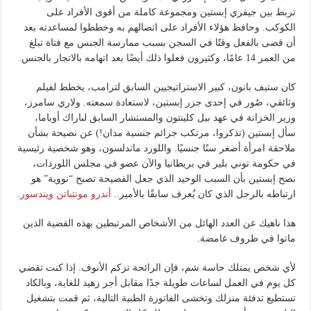
تربط بين جيفري إبستين ومجموعة كاملة من أقوى الأفراد على
الكوكب. وحافظ هؤلاء الأفراد على اتصالهم به وخططوا لمساعدته بعد
أن قضى بالفعل وقتًا في السجن بسبب ممارسة الجنس مع فتاة تبلغ
من العمر 14 عامًا، وكثيرون فعلوا ذلك أيضًا بعد اتهامه بالاتجار بالجنس.
كان ستيف بانون، كبير الاستراتيجيين السابق لترامب، يخطط لفيلم
وثائقي، صُور في إحدى جزر إبستين، لاستعادة سمعته. ولاري سامرز،
وزير الخزانة في عهد بيل كلينتون والمستشار السابق لباراك أوباما،
سأل إبستين (تذكروا، مرتكب جرائم جنسية مدان!) عن نصيحة بشأن
ملاحقة امرأة أصغر سنًا جنسيًا. واللورد ماندلسون، وهو شخصية رئيسية
في حكومة توني بلير في بريطانيا والآن عضو في مجلس اللوردات،
نصح إبستين بأن السبب الوحيد الذي جعل الفضيحة تصبح “نووية” هو
ارتباطه بالرجل الذي كان يُعرف سابقًا بالأمير..
أندرو مونتباتن ويندسور
.
هذا ناهيك عن العدد الهائل من الأشخاص المرتبطين بهذه القضية الذين
ماتوا في ظروف غامضة.
لأي شخص يمتلك حاسة شم، فإن الرائحة تزكم الأنوف. إذا كنت تقضي
كل يوم في العمل لساعات طويلة جدًا مقابل أجر زهيد للغاية، وبالكاد
تستطيع تدفئة منزلك وتخشى الفاتورة الطبية التالية، ثم قمت بتشغيل