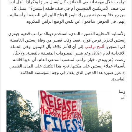
ترامب خلال مهمة لتقصي الحقائق، كان يُسأل مرارًا وتكرارًا: “هل أنت
في صف الأمريكيين المنسيين أم في صف طبقة إبستين؟”. يمثل كل
من
رو خانا
وصحيفة نيويورك تايمز الجناح الليبرالي للطبقة الرأسمالية.
إنهم، في الجوهر، يدافعون عن نفس الوضع الراهن المكروه.
ولأسبابه الانتخابية القصيرة المدى، استخدم دونالد ترامب قضية جيفري
إبستين لتعزيز فرص فوزه. فبعد وقت قصير من وفاة إبستين الغامضة
في السجن،
ألمح ترامب
إلى أن للأمر علاقة بآل كلينتون. وفي الحملة
الانتخابية لعام 2024، وعد بنشر المعلومات المتعلقة بالقضية. ولاحقًا،
زعمت
بام بوندي
، خيار ترامب لمنصب المدعي العام، أن لديها قائمة
بأسماء عملاء إبستين على مكتبها. نجح هذا التكتيك على المدى القصير،
إذ عزز صورة هذا الدخيل الذي يقف في وجه المؤسسة الحاكمة
الفاسدة.
وبما
أنه