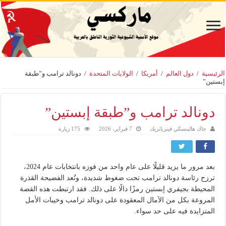
الرئيسية
/
دول العالم
/
أمريكا
/
الولايات المتحدة
/
دونالد ترامب و”طبقة
إبستين”
دونالد ترامب و”طبقة إبستين”
جاك هالينسكي فيتزباتريك
7 فبراير، 2026
175 زيارة
بعد مرور ما يزيد قليلًا على عام واحد من فوزه بانتخابات عام 2024،
ترزح رئاسة دونالد ترامب تحت ضغوط شديدة، وتُعد الفضيحة القذرة
المحيطة بجيفري إبستين رمزًا دالًا على ذلك. فقد ارتبطت هذه القصة
المروعة بكل من الآمال المعقودة على دونالد ترامب وخيبات الأمل
المتزايدة فيه على حد سواء.