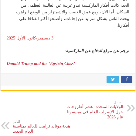
الحد، كانت أفكار الماركسية تبدو غريبة عن الغالبية العظمى من
السكان. أما الآن، ومع عمق الغضب والاشمئزاز من الوضع الراهن،
يبحث الناس بشكل متزايد عن إجابات، وأصبحوا أكثر انفتاحًا على
أفكارنا.
3 ديسمبر/كانون الأول 2025
ترجم عن موقع
الدفاع عن الماركسية
:
Donald Trump and the ‘Epstein Class’
السابق
الولايات المتحدة: عشر أطروحات
حول الإضراب العام في مينيسوتا
عام 2026
التالي
هدية دونالد ترامب للعالم بمناسبة
العام الجديد