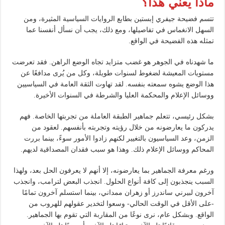
ماذا يعني هذا؟
تتسم فضيحة جيفري إبستين بطابع الروايات السياسية المثيرة، ومن
السهل الانغماس في تفاصيلها، ومع ذلك، يجب أن نسأل أنفسنا عما
تمثله هذه الفضيحة في الواقع.
ما شهدناه في الجوهر هو غضب متزايد تجاه الوضع الراهن. فقد تعرضت
مستويات المعيشة لضغوط لسنوات طويلة، وكل من يُرى مدافعًا عن
هذا الوضع يشوه سمعته بنفسه. لقد تهاوت الثقة العامة في السياسيين
ووسائل الإعلام والمحكمة العليا والشرطة في السنوات الأخيرة.
بشكل رئيسي، تتعلم جماهير الطبقة العاملة من تجربتها الخاصة. فهم
يدركون ما يعارضونه من خلال رؤيته وتجربته بأنفسهم. لعقود من
الزمن، وعد السياسيون بالتغيير لكنهم زادوا الأمور سوءً، بينما بررت
المحاكم ووسائل الإعلام ذلك. وهذا هو سبب فقدان المصداقية لديهم.
ورغم معرفة الجماهير بما يعارضونه، إلا أنهم لا يعرفون الحل بعد، ولهذا
السبب ينجذبون إلى كافة أنواع الحلول. انجذب البعض لترامب، وانجذب
آخرون لبيرني ساندرز أو زهران ممداني، بينما استسلم آخرون تمامًا
-على الأقل في الوقت الحالي- وسعوا لتخدير عقولهم للهروب من
الواقع. وبشكل عام، نرى نوعًا من المقاربة التي تقوم بها الجماهير.