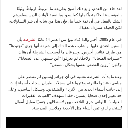
لقد جاء من العدم، ومع ذلك أصبح بطريقة ما مرتبطًا ارتباطًا وثيقًا
بالمؤسسة الحاكمة بأكملها كما يبدو. وبالنسبة لأولئك الذين يساورهم
الشك بالفعل في أن ثمة خطأ ما، فإن هذا من شأنه أن يثير التساؤلات،
لكن الحبكة ستزداد تعقيدًا.
في عام 2005، أخبر والدا فتاة تبلغ من العمر 14 عامًا
الشرطة
بأن
إبستين اعتدى عليها. وأشارت هذه الفتاة إلى حقيقة أنها جرى “تجنيدها”
من طرف فتاتين أخريين. وسرعان ما أوضحت الشرطة أن هناك
“عشرات الضحايا”. ولاحقًا، لم يعرفوا “أين سينتهي عدد الضحايا”،
وكلهن “روين القصص نفسها بشكل مستقل”.
وعندما بدأت الشرطة تشتبه في أن جرائم إبستين لم تقتصر على
ميامي، فتشوا طائرته وعثروا على سجلات طيران سجلت أسماء إناث
إلى جانب أسماء العديد من الأثرياء والمتنفذين. وبشكل أساسي، وعلى
حد تعبير إحدى ضحايا إبستين، فقد استهدف “الفتيات الفقيرات
الغبيات”، اللواتي جرى التلاعب بهن لاستغلالهن جنسيًا مقابل أموال
تُستخدم لدفع ثمن أشياء مثل الأحذية وملابس المدرسة.