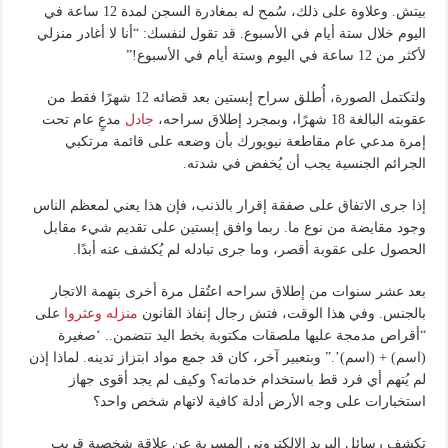
بيتش. وعلاوة على ذلك، سُمح له بمغادرة السجن لمدة 12 ساعة في
اليوم خلال ستة أيام في الأسبوع. قد تقول لنفسك: “أنا لا أغادر منزلي
لأكثر من 12 ساعة في اليوم وستة أيام في الأسبوع!”
ولتكتمل الصورة، أُطلق سراح إبستين بعد قضائه 12 شهرًا فقط من
عقوبته البالغة 18 شهرًا، وبمجرد إطلاق سراحه،
جادل
مدعٍ عام تحت
إمرة مدعي عام مقاطعة نيويورك بأن وضعه على قائمة مرتكبي
الجرائم الجنسية يجب أن يُخفض في شدته.
إذا جرى الاتفاق على صفقة إقرار بالذنب، فإن هذا يعني لمعظم الناس
وجود مقايضة من نوع ما. ربما وافق إبستين على تقديم شيء مقابل
الحصول على عقوبة أقصر، وما جرى تبادله لم يُكشف عنه أبدًا.
بعد عشر سنوات من إطلاق سراحه اعتُقل مرة أخرى بتهمة الاتجار
بالجنس. وفي هذا الوقت، فتش رجال إنفاذ القانون
منزله وعثروا
على
“أقراص مدمجة عليها ملصقات مكتوبة بخط اليد تتضمن.. ‘صغيرة
(اسم) + (اسم)’.” وبتعبير آخر، كان قد جمع مواد ابتزاز تدينه. لماذا إذن
لم يُتهم أي فرد قط باستخدام خدماته؟ وكيف لم يجد أقوى جهاز
استخبارات على وجه الأرض أدلة كافية لاتهام شخص واحد؟
تكشف رسائل البريد الإلكتروني المسربة عن علاقة شخصية قريب