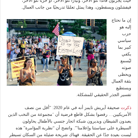
حيث يجربون قائدًا تلو الآخر، وتيارًا تلو الآخر، أو حزبًا تلو الآخر،
فيفشلون ويسقطون، وهذا يمثل تعلمًا تدريجيًا من جانب العمال.
إن ما نحتاج
إليه هو
حزب
سياسي
كبير بما
يكفي
ليُسمع
صوته
ويحظى
بثقة العمال
ويستطيع
تفسير الجذر الحقيقي للمشكلة.
ذكرت
صحيفة آيريش تايمز أنه في عام 2020: “أقل من نصف
الأمريكيين… رفضوا بشكل قاطع فرضية أن ‘مجموعة من النخب الذين
يعبدون الشيطان ويديرون شبكة اتجار جنسي بالأطفال يحاولون
السيطرة على سياستنا وإعلامنا'”. واتضح أن “نظرية المؤامرة” هذه
ليست بعيدة جدًا عن الحقيقة. فهناك شريحة ضئيلة من السكان تسيطر