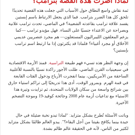
لماذا أضرت هذه القصة بترامب؟
ثمة نقاش واسع النطاق حول الأسباب التي جعلت هذه القضية تحديدًا
تلحق كل هذا الضرر بترامب. فما الذي يجعل الارتباط باسم إبستين
يفسد علاقة ترامب بقاعدته الشعبية؟ في الماضي، تحدث ترامب علانية
وبصراحة عن الاعتداء جنسيًا على النساء. فهل مؤيدو ترامب —كما
يزعم المعلقون الليبراليون المستعلون— هم مجرد عنصريين عديمي
الأخلاق أو مجرد أغبياء؟ فلماذا قد يكترثون إذا ما ارتبط اسم ترامب
بإبستين؟
إن وجهة النظر هذه تسيء فهم طبيعة
الترامبية
. فمنذ الأزمة الاقتصادية
في سبعينيات القرن الماضي، ظلت الأجور راكدة نسبيًا بالنسبة للأغلبية
الساحقة من الأمريكيين، بينما انفجرت الأرباح ودخول الفئات القابعة
في قمة الهرم. وبمرور الوقت، أدى هذا تدريجيًا إلى تراكم استياء حارق
بين شرائح واسعة من سكان الولايات المتحدة، ثم تزايدت وتيرة هذا
الاستياء مع تداعيات أزمة عام 2008 وجائحة كوفيد-19 وموجة التضخم
الأخيرة.
وباتت الأسئلة تُطرح بشكل متزايد: “لماذا تبدو نخبة ضئيلة في حال
جيدة بينما يكافح بقيتنا من أجل البقاء؟”. يبدو العالم ظالمًا بشكل متزايد
لكثير من الناس، لأنه في الحقيقة عالم ظالم بشدة.