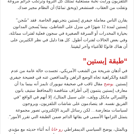
التلفزيون ورأيت نخبة مستعلية تمتلك كل الثروة وترتكب جرائم مروعة
وتفلت من العقاب، فستشعر (وبحق تمامًا) أن النظام مجير ضدك.
يقارن الناس معاملة جيفري إبستين بتجربتهم الخاصة. فقد “سُجن”
إبستين لمدة 12 شهرًا في منزل على الشاطئ، بينما يُسجن المدانون
بحيازة المخدرات أو السرقة الصغيرة في سجون فعلية لفترات مماثلة،
وفي بعض الحالات لفترات أطول. كل هذا دليل في نظر الكثيرين على
أن هناك قانونًا للأغنياء وآخر لبقيتنا.
“طبقة إبستين”
في أذهان شريحة من الشعب الأمريكي، تجسدت حالة عامة من عدم
الثقة والكراهية تجاه الوضع الراهن والمدافعين عنه في فضيحة جيفري
إبستين.
يوضح
مقال ثاقب في صحيفة نيويورك تايمز أنه بينما بدا أن
معارف إبستين ينتمون إلى أطراف متناقضة (المحافظ ستيف بانون
والليبرالي مايكل وولف، على سبيل المثال)، إلا أنهم في الواقع “في
الفريق نفسه. قد يتصادمون على شاشات التلفزيون، ويروجون
لسياسات متعارضة… لكن رسائل البريد الإلكتروني تصور مجموعة
يتمثل التزامها الأسمى في بقائها الدائم ضمن الطبقة التي تقرر الأمور”.
وبالمثل، يوضح السياسي الديمقراطي
رو خانا
أنه أثناء حديثه مع مؤيدي