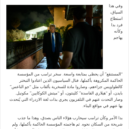
وفي هذا
السياق،
استطاع
فرد بدا
وكأنه
يهاجم
“المستنقع” أن يحظى بمتابعة واسعة. سخر ترامب من المؤسسة
الحاكمة المكروهة بأكملها، فنال السياسيون الذين اعتادوا التبختر
كالطواويس جزاءهم، وصاروا مادة للسخرية بألقاب مثل “جو الناعس”
بايدن، أو “هيلاري الفاسدة” كلينتون، أو “ميتش الكوكايين” مكونيل.
وصار التحدث عنهم في التلفزيون يجري بذات لغة الازدراء التي يُتحدث
بها عنهم في مواقع البناء.
بدا الأمر وكأن ترامب سيحارب هؤلاء الناس بصدق، وهذا ما جذب
شريحة من السكان نحوه. ثم هاجمته المؤسسة الحاكمة بأكملها، ولم