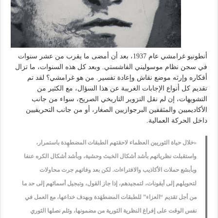
أنطونيو غرامشي عام 1937، بعد أن أمضى ما يقرب من عشر سنوات
في سجن نظام موسوليني الفاشستي. وبعد كل هذه السنوات، ما تزال
أفكاره وإرثه موضع نقاش وإعادة تفسير. من هو غرامشي؟ لقد تم
تقديم كل أنواع الإجابات الغريبة عن هذا السؤال، مع الكثير من
التشويهات، إن لم نقل التزوير التاريخي الصريح، سواء من جانب
الأكاديميين والمثقفين البرجوازيين الصغار، أو من جانب التحريفيين
داخل الحركة العمالية.
«خلال حياة الثوريين العظماء لاحقتهم الطبقات المضطهِدة باستمرار،
واستقبلت نظرياتهم بأشد أشكال الخبث وحشية، وبأشد أشكال الكره عنفا
وبأبشع حملات الأكاذيب والافتراءات. لكن بعد وفاتهم جرت محاولات
لتحويلهم إلى أيقونات، لتمجيدهم، إذا جاز القول، وتبجيل أسمائهم إلى حد ما
من أجل تقديم “العزاء” للطبقات المضطهَدة وبهدف خداعها، مع العمل في
نفس الوقت على إفراغ النظرية الثورية من مضمونها، وثلم نصلها الثوري