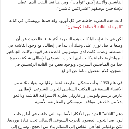
الفاشيين والاشتراكيين “توأمان”، ومن هنا نشأ اللقب الذي أعطي
للإصلاحيين بوصفهم “اشتراكيين فاشيين”.
كانت هذه النظرية خاطئة في كل أوروبا وقد فندها تروتسكي في كتابه
“
المرحلة الثالثة لأخطاء الكومنترن
“.
لكن في حالة إيطاليا كانت هذه النظرية أكثر غباء. فالحديث عن أن
وضعا ما قبل ثوري على وشك أن يبدأ في إيطاليا، مع وجود الفاشية في
السلطة، وعندما كانت لدى موسوليني قاعدة دعم قوية، وكانت الجماهير
البروليتارية خاملة وكانت لدى الحزب الشيوعي الإيطالي شبكة صغيرة
جدا من المناضلين السريين، وبوجود بعض من القادة الرئيسيين في
السجن، كلام مفصول تماما عن الواقع.
في عام 1930، بدأت تتشكل معارضة لخط توغلياتي، بقيادة ثلاثة من
الأعضاء السبعة في المكتب السياسي للحزب الشيوعي الإيطالي.
عارض تريسو وليونيتي ورافازولي نظرية الاشتراكية الفاشية ودافعوا
بدلا من ذلك عن مواقف تروتسكي والمعارضة الأممية.
دعم “الثلاثة” العديد من الأفكار الأساسية التي جاءت في أطروحات
ليون ضد التحول العصبوي للحزب الشيوعي الايطالي تحت قيادة بورديغا.
لكن توغلياتي لجأ في النقاش إلى الشتائم بدلا من الحجج، وسارع إلى