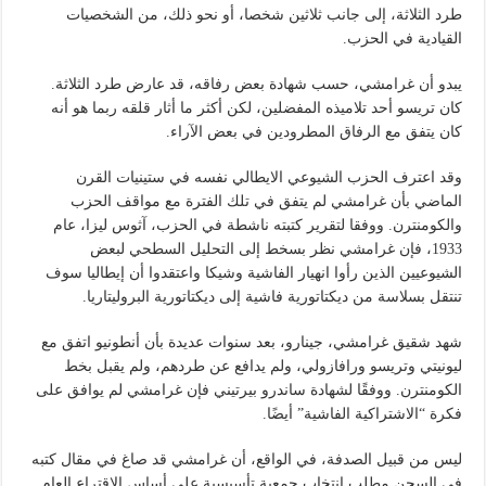
طرد الثلاثة، إلى جانب ثلاثين شخصا، أو نحو ذلك، من الشخصيات
القيادية في الحزب.
يبدو أن غرامشي، حسب شهادة بعض رفاقه، قد عارض طرد الثلاثة.
كان تريسو أحد تلاميذه المفضلين، لكن أكثر ما أثار قلقه ربما هو أنه
كان يتفق مع الرفاق المطرودين في بعض الآراء.
وقد اعترف الحزب الشيوعي الايطالي نفسه في ستينيات القرن
الماضي بأن غرامشي لم يتفق في تلك الفترة مع مواقف الحزب
والكومنترن. ووفقا لتقرير كتبته ناشطة في الحزب، آثوس ليزا، عام
1933، فإن غرامشي نظر بسخط إلى التحليل السطحي لبعض
الشيوعيين الذين رأوا انهيار الفاشية وشيكا واعتقدوا أن إيطاليا سوف
تنتقل بسلاسة من ديكتاتورية فاشية إلى ديكتاتورية البروليتاريا.
شهد شقيق غرامشي، جينارو، بعد سنوات عديدة بأن أنطونيو اتفق مع
ليونيتي وتريسو ورافازولي، ولم يدافع عن طردهم، ولم يقبل بخط
الكومنترن. ووفقًا لشهادة ساندرو بيرتيني فإن غرامشي لم يوافق على
فكرة “الاشتراكية الفاشية” أيضًا.
ليس من قبيل الصدفة، في الواقع، أن غرامشي قد صاغ في مقال كتبه
في السجن مطلب انتخاب جمعية تأسيسية على أساس الاقتراع العام