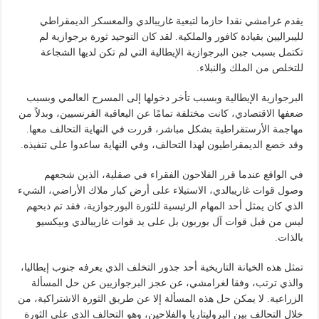
يقدم غرامشي نقدا حازما لتبعية غاريبالدي والمعسكر الديمقراطي
لليبراليين بقيادة كافور والملكية. لقد كان التوحيد ثورة برجوازية لم
تكتمل بسبب جبن البرجوازية الإيطالية التي لم تكن لديها الشجاعة
للتخلص من الملك والنبلاء.
البرجوازية الإيطالية وبسبب تأخر دخولها إلى المسرح العالمي وبسبب
ضعفها الاقتصادي، كانت مختلفة تمامًا عن اليعاقبة الفرنسيين، وبدلاً من
مهاجمة الأرستقراطية بشكل مباشر، قررت في النهاية التحالف معها.
وقد خضع الديمقراطيون لهذا التحالف، وفي النهاية ساعدوا على تنفيذه.
في الواقع عندما قرر الفلاحون الفقراء في صقلية، الذين شجعهم
وصول قوات غاريبالدي، الاستيلاء على أرض كبار ملاك الأراضي، الشيء
الذي كان يمثل أحد المهام الرئيسية للثورة البورجوازية، فقد تم ذبحهم
ليس من قبل قوات آل بوربون بل على يد قوات غاريبالدي وبيكسيو
بالذات.
تمثل هذه الخيانة التاريخية أحد جذور التخلف الذي يعرفه جنوب إيطاليا،
والذي ترتب، وفقا لغرامشي، عن عجز البرجوازيين عن حل المسألة
الزراعية. لا يمكن حل هذه المسألة إلا عن طريق الثورة الاشتراكية، من
خلال التحالف بين البروليتاريا والفلاحين، وهو التحالف الذي على الثورة