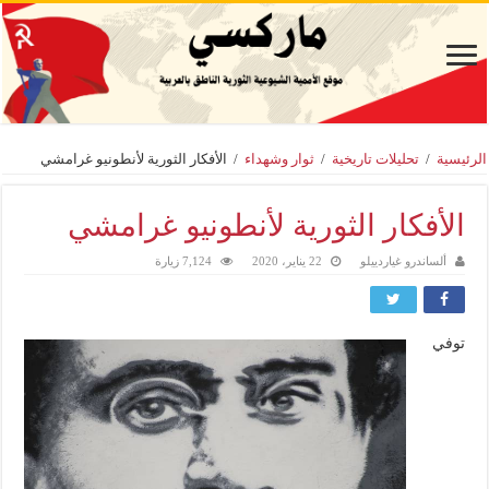
الرئيسية
/
تحليلات تاريخية
/
ثوار وشهداء
/
الأفكار الثورية لأنطونيو غرامشي
الأفكار الثورية لأنطونيو غرامشي
ألساندرو غياردييلو
22 يناير، 2020
7,124 زيارة
توفي