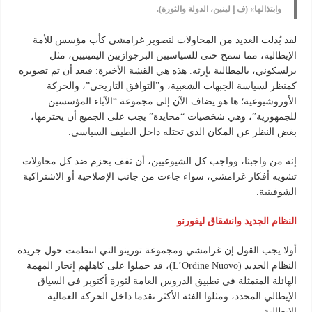
وابتذالها» (ف إ لينين، الدولة والثورة).
لقد بُذلت العديد من المحاولات لتصوير غرامشي كأب مؤسس للأمة
الإيطالية، مما سمح حتى للسياسيين البرجوازيين اليمينيين، مثل
برلسكوني، بالمطالبة بإرثه. هذه هي القشة الأخيرة: فبعد أن تم تصويره
كمنظر لسياسة الجبهات الشعبية، و”التوافق التاريخي”، والحركة
الأوروشيوعية؛ ها هو يضاف الآن إلى مجموعة “الآباء المؤسسين
للجمهورية”، وهي شخصيات “محايدة” يجب على الجميع أن يحترمها،
بغض النظر عن المكان الذي تحتله داخل الطيف السياسي.
إنه من واجبنا، وواجب كل الشيوعيين، أن نقف بحزم ضد كل محاولات
تشويه أفكار غرامشي، سواء جاءت من جانب الإصلاحية أو الاشتراكية
الشوفينية.
النظام الجديد وانشقاق ليفورنو
أولا يجب القول إن غرامشي ومجموعة تورينو التي انتظمت حول جريدة
النظام الجديد (L’Ordine Nuovo)، قد حملوا على كاهلهم إنجاز المهمة
الهائلة المتمثلة في تطبيق الدروس العامة لثورة أكتوبر في السياق
الإيطالي المحدد، ومثلوا الفئة الأكثر تقدما داخل الحركة العمالية
الإيطالية.