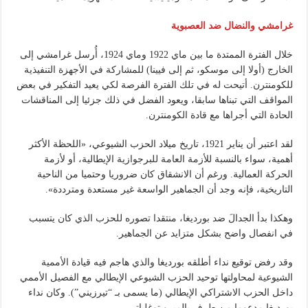
غرامشي والنضال ضد العصبوية
خلال الفترة الممتدة ما بين ماي 1922 وماي 1924، أُرسل غرامشي إلى
الخارج (أولا إلى موسكو، ثم إلى فيينا) للمشاركة في الأجهزة التنفيذية
للكومنترن. أتيحت له في تلك الفترة الفرصة لكي يعيد التفكير في بعض
المواقف التي تبناها سابقا، ويعود الفضل في ذلك جزئيا إلى المناقشات
الحادة التي أجراها مع قادة الكومنترن.
لقد اعتبر أن يناير 1921، تاريخ ميلاد الحزب الشيوعي، «اللحظة الأكثر
أهمية، سواء بالنسبة للأزمة العامة للبرجوازية الإيطالية، أو لأزمة
الحركة العمالية. ورغم أن الانشقاق كان ضروريا وحتميا من الناحية
التاريخية، فإنه وجد أن الجماهير الواسعة غير مستعدة ومترددة».
وهكذا بدأ الجدالَ ضد بورديغا، منتقدا تصوره للحزب الذي كان يتسبب
في انفصال واضح بشكل متزايد عن الجماهير.
وقد رفض توقيع نداء أطلقه بورديغا والذي هاجم فيه قيادة الأممية
الشيوعية لمحاولتها توحيد الحزب الشيوعي الإيطالي مع الفصيل الأممي
داخل الحزب الاشتراكي الإيطالي (ما يسمى بـ “تيرزيني”). وكان نداء
بورديغا مدعوما من طرف بالميرو توغلياتي.