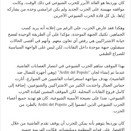
كان بورديغا هو القائد الأبرز للحزب الشيوعي في ذلك الوقت، وكانت
مواقفه مهيمنة على الحزب الجديد ولم يكن غرامشي وحده من يشاركه
إياها، بل كل قادة الحزب الشيوعي الآخرين.
وهكذا فقد عارض الحزب، على الرغم من إعلانه أنه يريد كسب
الجماهير، تكتيك الجبهة الموحدة، مؤكدا على أن الطريقة الوحيدة لفضح
خيانة الاشتراكيين هي رفض أي تعاون معهم. وأنهم في أقصى الحالات
سيقبلون جبهة موحدة داخل النقابات، لكن ليس على الواجهة السياسية
للصراع الطبقي.
بهذا الموقف ساهم الحزب الشيوعي في انتصار العصابات الفاشية.
عندما تم إنشاء لجان “Arditi del Popolo” (وهي أجهزة للنضال ضد
الفاشية)، بهدف مواجهة استعراضات الفاشيين في الشوارع، أثارت
حماس العمال واجتذبت الكثير من الاشتراكيين والشيوعيين، إضافة إلى
كامل فروع النقابات المحلية. لكن الموقف المشين لقيادة الحزب
الشيوعي، ضدا على نصيحة الأممية الشيوعية، كان هو تهديد جميع أعضاء
الحزب الشيوعي الذين انضموا إلى Arditi del Popolo بالطرد من
الحزب.
كان بورديغا يتوهم بأنه يمكن للحزب أن يوقف تقدم الفاشية من خلال
الاقتصار على قواته المنظمة وميليشياته. فكانت الهزيمة حتمية.