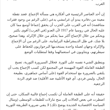
الغرب.
إن أحد العناصر الرئيسية في أفكاره هي مسألة الإجماع. فعند نقطة
معينة من دفاتره يبدو أن غرامشي يدعي (على الرغم من وجود فقرات
متناقضة) أنه في الغرب على الحزب أن يحقق إجماعا أوسع مما كان
عليه الحال في روسيا عام 1917 لأن العدو [في الغرب] أقوى بكثير
ويحكم من خلال الإجماع أكثر مما يحكم من خلال الإكراه. وهذا صحيح،
بلا شك، في ظل الديمقراطية البرلمانية، على الرغم من أن الإجماع
والإكراه وجهان لعملة واحدة يستخدمها البرجوازيون للحفاظ على
سيطرتهم، ويتناوبون في استعمالهما وفقا لمتطلبات الوضع.
وينطبق الشيء نفسه على الثورة. فخلال السيرورة الثورية، تصبح
الطبقة العاملة القوة المهيمنة في المجتمع لكن كسب الإجماع يجب أن
يلتقي بالضرورة مع استخدام القوة (على أساس جماهيري، بطبيعة
الحال، وليس فردي، أي قوة الأغلبية ضد الأقلية) ضد قوى الردة
الرجعية.
حقيقة أنه على الطبقة العاملة أن تكسب إجماع غالبية السكان، حتى إن
اضطرت في بعض الحالات إلى منح تنازلات للطبقات الوسطى (ومثال
السياسة الاقتصادية الجديدة يوضح ذلك) لا ينفي ضرورة الطريقة الثورية