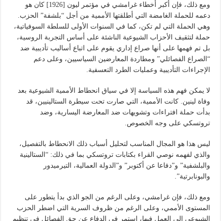
ومع ذلك، فإن أكبر أخطاء غرامشي في مؤتمر ليون [1926] كان هو
دعمه للحملة الغامضة التي أطلقتها الأممية من أجل “بلشفة” الحزب.
وهي الحملة التي لم تكن، كما في السنوات الأولى للسلطة السوفياتية،
حملة لتثقيف الأحزاب الشيوعية الناشئة على أساس التجربة الروسية،
بل تم فهمها على أنها صراع إداري يقوم على اتباع أساليب تأديبية ضد
“الصراع الفصائلي” ومطاردة المعارضين السياسيين، وعلى دعم
الإجراءات التأديبية وعمليات الطرد التعسفية.
لا يمكن فهم هذه السياسة إلا في سياق انحطاط الأممية الشيوعية بعد
وفاة لينين. كانت الأممية، التي صارت تحت سيطرة الستالينيين، قد
بدأت حملة افتراءات وتشويهات ضد المعارضة اليسارية، وضد
تروتسكي على وجه الخصوص.
ليس هذا هو المجال المناسب لتحليل أسباب ذلك الانحطاط بالتفصيل،
والذي لفهمه نوصي القراء بكتابات تروتسكي بما في ذلك: “الستالينية
والبلشفية” و”دفاعا عن أكتوبر” و”الدولة العمالية، التيرميدور
والبونابرتية”.
ومع ذلك، فإن غرامشي، وعلى الرغم من الجو الذي بدأ يتطور على
المستوى الأممي، وعلى الرغم من ظروف السرية التي اضطر الحزب
الشيوعي إلى العمل فيها، استمر في الدفاع عن حق الفصائل في تنظيم