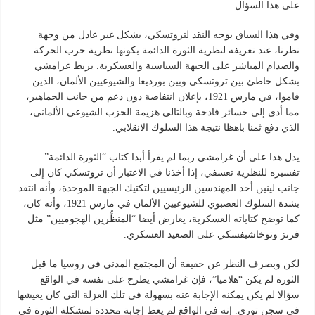
على هذا السؤال.
وفي هذا السياق يوجه النقد لتروتسكي، بشكل غير عادل من وجهة
نظرنا، عند تعريفه لنظرية الثورة الدائمة بكونها نظرية حرب الحركة
والصدام المباشر على الجبهة السياسية والعسكرية. يربط غرامشي
بشكل خاطئ بين تروتسكي وبين بورديغا والشيوعيين الألمان، الذين
قاموا، في مارس 1921، بإعلان انتفاضة دون دعم من جانب الجماهير،
مما أدى إلى خسائر فادحة وبالتالي هزيمة الحزب الشيوعي الألماني،
الذي دفع ثمنا باهظا نتيجة هذا السلوك الانقلابي.
يدل هذا على أن غرامشي ربما لم يقرأ أبدا كتاب “الثورة الدائمة”.
تفسيره للنظرية تعسفي، إذا أخذنا في الاعتبار أن تروتسكي كان إلى
جانب لينين أحد المهندسين الرئيسيين لتكتيك الجبهة الموحدة، وأنه انتقد
بشدة السلوك العصبوي للشيوعيين الألمان في مارس 1921، وأنه كان،
كما توضح كتاباته العسكرية، يعارض أيضا “المنظِّرين الهجوميين” مثل
فرنز وتوخاشيفسكي على الصعيد العسكري.
لكن وبصرف النظر عن حقيقة أن المجتمع المدني في روسيا ما قبل
الثورة لم يكن “هلاميا”، فإن غرامشي يطرح على نفسه في الواقع
سؤالا لم يكن يمكنه الإجابة عنه بسهولة في تلك العزلة التي كان يعيشها
في سجن توري. إنه في الواقع لم يعط إجابة محددة لمشكلة الثورة في