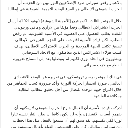
بالاعتبار رفض سيراتي طرد الإصلاحيين التوراتيين من الحزب، أن
الحزب الشيوعي الايطالي هو الفرع الوحيد للأممية الشيوعية في إيطاليا.
خلال المؤتمر الثالث للكومنترن [الأممية الشيوعية] (يونيو 1921)، أرسل
الحزب الاشتراكي الايطالي وفدا مؤلفا من لازاري ومافي وريبولدي
للتقدم بطلب الحصول على العضوية في الأممية الشيوعية. تم رفض
الطلب، لكن قيادة الأممية اقترحت على الحزب الشيوعي الايطالي
تطبيق تكتيك الجبهة الموحدة مع الحزب الاشتراكي الايطالي، بهدف
كسب هؤلاء الاشتراكيين الذين يتعاطفون مع الاتحاد السوفياتي
ويتطورون في اتجاه ثوري لكنهم لم يتوصلوا بعد إلى استنتاج ضرورة
القطع مع حزب سيراتي.
في ذلك المؤتمر، رسم تروتسكي، في تقريره عن الوضع الاقتصادي
العالمي، صورة انحسار الحركة الثورية وأكد ضرورة كسب الجماهير من
خلال اقتراح جبهة موحدة للنضال من أجل تحقيق مطالب انتقالية
ومكافحة الفاشية.
أدركت قيادة الأممية أن العمال خارج الحزب الشيوعي لا يمكنهم أن
يفهموا أسباب الانشقاق، وأنه لن يكون كافيا أن يعلن التيار نفسه تيارا
ثوريا لكي يكسبهم: لقد سبق لهم أن سمعوا بالفعل مثل هذا الخطاب
من سيراتي، وبالتالي كان على الشيوعيين القيام بأعمال ملموسة من