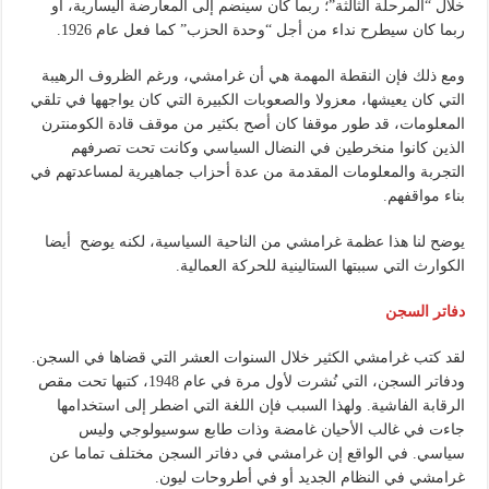
خلال “المرحلة الثالثة”؛ ربما كان سينضم إلى المعارضة اليسارية، أو
ربما كان سيطرح نداء من أجل “وحدة الحزب” كما فعل عام 1926.
ومع ذلك فإن النقطة المهمة هي أن غرامشي، ورغم الظروف الرهيبة
التي كان يعيشها، معزولا والصعوبات الكبيرة التي كان يواجهها في تلقي
المعلومات، قد طور موقفا كان أصح بكثير من موقف قادة الكومنترن
الذين كانوا منخرطين في النضال السياسي وكانت تحت تصرفهم
التجربة والمعلومات المقدمة من عدة أحزاب جماهيرية لمساعدتهم في
بناء مواقفهم.
يوضح لنا هذا عظمة غرامشي من الناحية السياسية، لكنه يوضح أيضا
الكوارث التي سببتها الستالينية للحركة العمالية.
دفاتر السجن
لقد كتب غرامشي الكثير خلال السنوات العشر التي قضاها في السجن.
ودفاتر السجن، التي نُشرت لأول مرة في عام 1948، كتبها تحت مقص
الرقابة الفاشية. ولهذا السبب فإن اللغة التي اضطر إلى استخدامها
جاءت في غالب الأحيان غامضة وذات طابع سوسيولوجي وليس
سياسي. في الواقع إن غرامشي في دفاتر السجن مختلف تماما عن
غرامشي في النظام الجديد أو في أطروحات ليون.