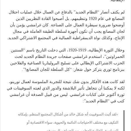
لم يكتف أنصار “النظام الجديد” بالدفاع عن العمال خلال عمليات احتلال
المصانع في عام 1920 وتنظيمهم، بل أصبحوا القادة النظريين الذين
أوضحوا ضرورة سيطرة العمال على الصناعة. كان غرامشي يؤمن بأن
لجان المصانع يجب أن تكون أجهزة لسلطة الطبقة العاملة في مجال
الإنتاج، وكذلك نواة الديمقراطية العمالية في المجتمع الاشتراكي الجديد.
وخلال الثورة الإيطالية، 1919-1920، التي دخلت التاريخ باسم “السنتين
الحمراوتين”، استخدم غرامشي صفحات جريدة النظام الجديد لحث
الحزب الاشتراكي الإيطالي على تسليح البروليتاريا الصناعية والفلاحين
ببرنامج ثوري يتركز حول شعار: “كل السلطة للجان المصانع!”.
لقد كانت هذه الأفكار بدون شك نتيجة للتجربة الملموسة لعمال تورينو،
لكنه لا يمكننا أن نتجاهل تأثير البلاشفة والدور الذي لعبته السوفييتات في
ثورة أكتوبر على كتابات غرامشي. ليس من قبيل الصدفة أن غرامشي
كتب في “النظام الجديد”:
«لقد أثبت السوفييت أنه شكل خالد من أشكال المجتمع المنظم، بإمكانه
التكيف مع مختلف الاحتياجات الدائمة والحيوية، سواء الاقتصادية أو
السياسية، للغالبية العظمى من الجماهير الروسية».