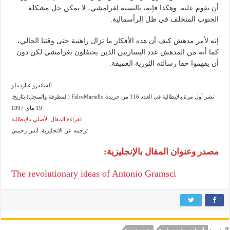
أن تقوم عليه. وهكذا فإنه، بالنسبة لغرامشي، لا يمكن حل مشكلة
الجنوب المتخلف في ظل الرأسمالية.
إنه لأمر مدهش كيف أن هذه الأفكار ما تزال راهنية حتى وقتنا الحالي،
كما أنه من المدهش عدد اليساريين الذين يحتفلون بغرامشي لكن دون
أن يفهموا حقا رسالته الثورية العميقة.
ألساندرو غياردييلو
نشر أول مرة بالإيطالية في العدد 116 من جريدة FalceMartello (المطرقة والمنجل) بتاريخ:
19 ماي 1997
لقراءة المقال الأصلي بالإيطالية
ترجمه عن الانجليزية: أنس رحيمي
مصدر وعنوان المقال بالإنجليزية:
The revolutionary ideas of Antonio Gramsci
الوسوم
ألساندرو غياردييلو
غرامشي