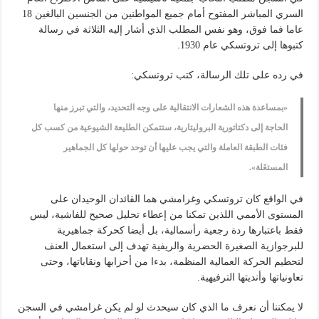
السري المباشر المفتوح أمام جميع المواطنين من الجنسين البالغين 18
عاما فما فوق، وهو نفس المطلب الذي أشار إليه الثلاثة في رسالة
كتبوها إلى تروتسكي عام 1930.
في رده على تلك الرسالة، كتب تروتسكي:
«بمساعدة هذه الشعارات الانتقالية على وجه التحديد، والتي تبرز منها
الحاجة إلى دكتاتورية البروليتارية، ستتمكن الطليعة الشيوعية من كسب كل
فئات الطبقة العاملة والتي يجب عليها أن توحد حولها كل الجماهير
المستغَلة».
في الواقع كان تروتسكي وغرامشي هما القائدان الوحيدان على
المستوى الأممي اللذين تمكنا من إعطاء تحليل صحيح للفاشية، ليس
فقط باعتبارها ردة رجعية رأسمالية، بل أيضا كحركة جماهيرية
للبرجوازية الصغيرة الحضرية والريفية تهدف إلى استعمال العنف
لتحطيم الحركة العمالية المنظمة، بدءا من أحزابها ونقاباتها، وحتى
تعاونياتها وأنديتها الترفيهية.
لا يمكننا أن نعرف ما الذي كان سيحدث لو لم يكن غرامشي في السجن