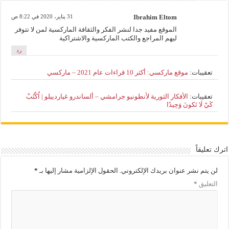
Ibrahim Eltom
31 يناير، 2020 في 8:22 ص
الموقع مفيد جدا لنشر الفكر والثقافة الماركسية لمن لا تتوفر
ليهم المراجع والكتب الماركسية والاشتراكية
رد
تعقيبات:
موقع ماركسي: أكثر 10 قراءات عام 2021 – ماركسي
تعقيبات:
الأفكار الثورية لأنطونيو جرامشي – ألساندرو غياردييلو | اُكْتُبْ
كَيْ لَا تَكونَ وَحِيدًا
اترك تعليقاً
لن يتم نشر عنوان بريدك الإلكتروني.
الحقول الإلزامية مشار إليها بـ
*
التعليق
*