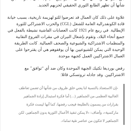
شأنها أن تظهر الطابع الثوري الحقيقي لحزبهم الجديد.
علاوة على ذلك كان العمال قد تعرضوا للتو لهزيمة تاريخية، بسبب خيانة
قادة الكونفدرالية العامة للشغل (CGL) والحزب الاشتراكي للثورة
الإيطالية. في ربيع عام 1921 كانت العصابات الفاشية نشيطة بالفعل في
جميع أنحاء البلاد، وتقوم بإشعال النيران في مقرات الفروع النقابية
والمنظمات الاشتراكية والشيوعية والصحف العمالية. كانت الطريقة
الوحيدة التي يمكن للشيوعيين بها أن يوقفوهم هي أن يقترحوا على
العمال الاشتراكيين العمل كجبهة موحدة.
رفض بورديغا تكتيك الجبهة الموحدة وكان ضد أي “توافق” مع
الاشتراكيين. وقد جادله تروتسكي قائلا:
«إن الاستعداد بالنسبة لنا يعني خلق ظروف من شأنها أن تضمن تعاطف
الغالبية العظمى من الجماهير (…) أما فكرة استبدال إرادة الجماهير
بقرارات من يسمون بالطليعة فيجب رفضها، كما أنها ليست فكرة
ماركسية»، وأضاف: «لا يمكن تنفيذ الأعمال الثورية بدون الجماهير، لكن
الجماهير لا تتكون من عناصر نقية تماما».