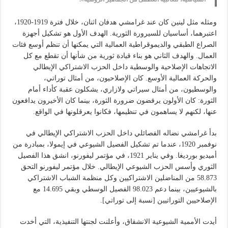
ومثله مثل لينين كان عند غرامشي هدفان اثنان، خلال فترة 1919-1920،
اعتبرهما، أساسيان للسيرورة الثورية. الهدف الأول هو تشكيل أجهزة
الصراع الطبقي والديموقراطية العمالية التي يمكنها أن تنظم أوسع فئات
العمال. والهدف الثاني هو بناء قيادة ثورية من شأنها أن تقطع مع كل
الاتجاهات الإصلاحية والوسطية داخل الحزب الاشتراكي الإيطالي
والحركة العمالية الأوسع. كان الإصلاحيون، من أمثال توراتي،
والوسطيون، من أمثال سيراتي ولازاري، يشكلون عقبة كأداء أمام
الثورة: كان الأولون يرفضون ضرورة الثورة، بينما كان الأخيرون يدافعون
عنها، لكنهم لا يساهمون في تنظيمها، فكانوا يعرقلونها في الواقع.
بدأ غرامشي نضاله الفصائلي داخل الحزب الاشتراكي الإيطالي في
نوفمبر 1920، عندما تم تشكيل الفصيل الشيوعي في إيمولا، بمبادرة من
أميديو بورديغا. وفي يناير 1921، في مؤتمر ليفورنو، انشق هذا الفصيل
الثوري وأسس الحزب الشيوعي الإيطالي. خلال مؤتمر ليفورنو التحق
58.873 من المناضلين الاشتراكيين وكل منظمة الشباب الاشتراكي
بالشيوعيين، بينما دعم 98.023 الفصيل الوسطي وبقي 14.695 مع
الإصلاحيين التوراتيين [نسبة إلى توراتي].
أيدت الأممية الشيوعية الانشقاق، وأعلنت لجنتها التنفيذية، التي أخدت