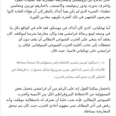
واعترف بدوره، ودور زينوفييف وكامينيف، باعتبارهم ثوريين ومعلمين
عظماء، الشيء الذي لم يكن هينا آنذاك بالنظر إلى أن هؤلاء القادة كانوا
يتعرضون للتشهير في تلك الفترة بكونهم معادين للثورة.
أما توغلياتي، الذي كان آنذاك في موسكو، فقد قام في الواقع بكل ما
في وسعه لمنع رسالة غرامشي هذه وكان معارضا شرسا لمواقفه. كان
يعتقد أنه ينبغي على الحزب الشيوعي الايطالي أن يقف دون أي
تحفظات إلى جانب أغلبية الحزب الشيوعي السوفياتي. فكان رد
غرامشي على توغلياتي قاسيا، حيث قال:
«(…) سنكون ثوريين مثيرين للشفقة وغير مسؤولين إذا سمحنا ببساطة
للأحداث بأن تسير كما اتفق، ونبرر ضرورتها بشكل مسبق (…) طريقتك في
التفكير أثارت عندي أشد مشاعر الحزن».
باختصار يمكننا القول إنه على الرغم من أن غرامشي يتحمل بعض
المسؤولية عن الانحطاط البيروقراطي لكل من الأممية والحزب
الشيوعي الإيطالي، فإنه يجب علينا أن نعترف له باستقلالية موقفه، وأنه
رفض في آخر المطاف تبني مفهوم أحادي للحزب حيث كان يتم سحق
المعارضة ببساطة.