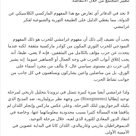
لتغيير المجتمع من خلال الانتفاضة.
لا نجد في الدفاتر أي تعارض مع هذا المفهوم الماركسي الكلاسيكي عن
الدولة، مما يعطي الدليل على الطبيعة الثورية والشيوعية لفكر
غرامشي.
يجب أن نضيف إلى ذلك أن مفهوم غرامشي للحزب هو ذلك المفهوم
النموذجي للحزب الثوري المكون من كوادر ماركسية مثقفة. لكنه عندما
يتحدث عن حزب مؤلف بالكامل من المثقفين، فإنه لا يعني، طبعا، أنه
يجب إغلاق أبواب الحزب في وجه العمال أو الجماهير عموما. إنه يشير
إلى حزب ذي مستوى سياسي عال، لا يتألف من مجرد أسماء على
الورق، بل من مناضلين واعين يشاركون ويساهمون في كل جانب من
جوانب نشاط الحزب.
ولدا غرامشي أيضا ميزة كبيرة تتمثل في تزويدنا بتحليل تاريخي لمرحلة
توحيد إيطاليا (Risorgimento) من وجهة نظر بروليتارية، ضد المديح الذي
يكيله البرجوازيون لتلك المرحلة، وعلى عكس ماركس وإنجلز اللذان لم
يناقشا هذه المسألة كثيرا بسبب محدودية معلوماتهما عنها، وخاصة في
انتقاد الدور المعادي للثورة الذي لعبه، خلال مرحلة التوحيد،
الديموقراطيان مازيني وغاريبالدي، اللذان كانا في البداية عضوين في
الأممية الأولى.