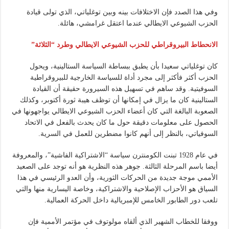
وفي هذا الصدد فإن الاختلافات بينه وبين توغلياتي، الذي تولى قيادة
الحزب الشيوعي الايطالي عندما اعتقل غرامشي، هائلة.
الانحطاط البيروقراطي للحزب الشيوعي الايطالي وطرد “الثلاثة”
كان توغلياتي سعيدا بأن يطبق ببساطة السياسة الستالينية، ويحول
الحزب أكثر فأكثر إلى مجرد أداة للسياسة الخارجية للبيروقراطية
السوفيتية. وقد ساهم في تسهيل هذه السيرورة حقيقة أن القيادة
الستالينية كان ما يزال في إمكانها أن توظف هيبة ثورة أكتوبر، وكذلك
الصعوبة البالغة التي كان أعضاء الحزب الشيوعي الايطالي يواجهونها في
الحصول على معلومات دقيقة حول ما كان يحدث بالفعل في الاتحاد
السوفياتي، بالنظر إلى أنهم كانوا مضطرين للعمل في السرية.
في عام 1928 تبنت الكومنترن سياسة “الاشتراكية الفاشية”، والمعروفة
أيضا باسم المرحلة الثالثة. جوهر هذه النظرية هو أنه توجد على الصعيد
الأممي موجة جديدة من الحركات الثورية، وأن العدو الرئيسي في هذا
السياق هو الأحزاب الإصلاحية والاشتراكية، وخاصة اليسارية منها والتي
تلعب دور الطابور الخامس للإمبريالية داخل الحركة العمالية.
ووفقا للخطاب الشهير الذي ألقاه مولوتوف في مؤتمر الأممية فإن