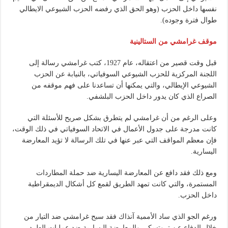
نفسها داخل الحزب (وهو الحق الذي رفضه الحزب الشيوعي الايطالي
طوال فترة وجوده).
موقف غرامشي من الستالينية
قبل وقت قصير من اعتقاله، عام 1927، كتب غرامشي رسالة إلى
اللجنة المركزية للحزب الشيوعي السوفياتي، بالنيابة عن الحزب
الشيوعي الإيطالي، والتي يمكنها أن تساعدنا على فهم موقفه من
الصراع الذي كان يدور داخل الحزب البلشفي.
وعلى الرغم من أن غرامشي لم يتطرق بشكل صريح للأسئلة التي
كانت مدرجة على جدول الأعمال في الاتحاد السوفياتي في ذلك الوقت،
فإن معظم المواقف التي عبر عنها في تلك الرسالة لا تؤيد المعارضة
اليسارية.
ومع ذلك فقد دافع عن المعارضة اليسارية ضد حملة المطاردات
المستمرة، والتي كانت تمهد الطريق لقمع كل أشكال الديمقراطية
داخل الحزب.
ورغم الجو الذي ساد الأممية آنذاك فقد سبح غرامشي ضد التيار من
خلال الدفاع عن تروتسكي والمعارضة اليسارية ضد عمليات الطرد