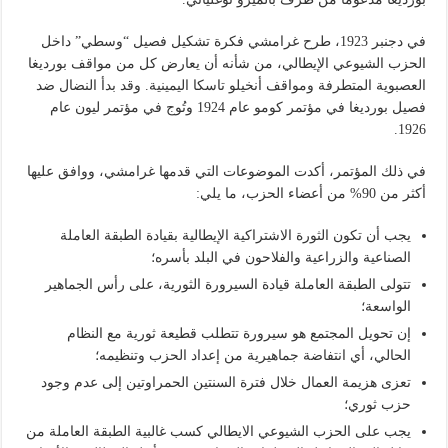
في دجنبر 1923، طرح غرامشي فكرة تشكيل فصيل “وسطي” داخل
الحزب الشيوعي الإيطالي، من شأنه أن يعارض كل من مواقف بورديغا
العصبوية المتطرفة ومواقف أنخيلو تاسكا اليمينية. وقد بدأ النضال ضد
فصيل بورديغا في مؤتمر كومو عام 1924 وتُوج في مؤتمر ليون عام
1926.
في ذلك المؤتمر، أكدت الموضوعات التي قدمها غرامشي، ووافق عليها
أكثر من 90% من أعضاء الحزب، ما يلي:
يجب أن تكون الثورة الاشتراكية الإيطالية بقيادة الطبقة العاملة
الصناعية والزراعية والفلاحون في البلد بأسره؛
تتولى الطبقة العاملة قيادة السيرورة الثورية، على رأس الجماهير
الواسعة؛
إن تحويل المجتمع هو سيرورة تتطلب قطيعة ثورية مع النظام
الحالي، أي انتفاضة جماهيرية من إعداد الحزب وتنظيمه؛
تعزى هزيمة العمال خلال فترة السنتين الحمراوتين إلى عدم وجود
حزب ثوري؛
يجب على الحزب الشيوعي الايطالي كسب غالبية الطبقة العاملة من