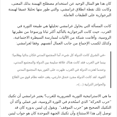
كان هذا هو المثال الوحيد عن استخدام مصطلح الهيمنة بذلك المعنى،
وكانت تلك نقطة انطلاق غرامشي، والتي طور منها تحليلا عميقا لهيمنة
البرجوازية على الطبقات العاملة.
كانت المسألة التي يحاول غرامشي تحليلها هي طبيعة الثورة في
الغرب، حيث كانت البرجوازية بالتأكيد أكثر ثباتا ورسوخا من نظيرتها
الروسية، وأقامت شبكة من الآليات لممارسة السيطرة الاجتماعية،
وكذلك لكسب الإجماع من جانب العمال أنفسهم. وفقا لغرامشي:
«في الشرق كانت الدولة كل شيء، أما المجتمع المدني فكان بدائيا وهلاميا؛
بينما في الغرب فقد كانت هناك علاقة سليمة بين الدولة والمجتمع المدني،
وعندما اهتزت الدولة في الغرب ظهرت على الفور بنية المجتمع المدني
القوية. لقد كانت الدولة مجرد خندق خارجي، يقف خلفه نظام قوي من القلاع
والحواجز الترابية (…)».
ما هي الاستراتيجية الثورية الضرورية للغرب؟ يعتبر غرامشي أن تكتيك
“حرب الحركة” الذي استُخدم في الثورة الروسية، غير عملي وأكد أن
التكتيك الصحيح هو “حرب الموقف”. ويقول إن لينين بدوره كان قد
توصل إلى هذا الاستنتاج وأن تكتيك الجبهة الموحدة كان هو جواب لينين