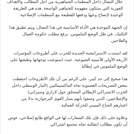
خلال النضال داخل المنظمات الجماهيرية من أجل المطالب والأهداف
الفورية التي ستكون مفهومة للجماهير الواسعة. هذه هي الطريقة
الوحيدة لإنضاج وعيها ودفعها للقطيعة مع المنظمات الإصلاحية.
إن الجبهة الموحدة هي الأداة الأساسية في هذا النضال؛ ويتم تطبيق هذا
التكتيك، في ظل الوضع الملموس، برفع مطلب حكومة العمال
والفلاحين.
لقد استندت الاستراتيجية الجديدة للحزب على أطروحات المؤتمرات
الأربعة الأولى للأممية الشيوعية: حيث استوعبت توجهاتها وطبقتها على
الوضع الملموس في إيطاليا.
هذا صحيح إلى حد كبير، على الرغم من أن تلك الأطروحات احتفظت
ببعض التصريحات العصبوية تجاه الماكسيماليين (التيار الوسطي داخل
الحزب الاشتراكي الإيطالي المتحلق حول لازاري وسيراتي)
والإصلاحيين، الذين وصفوا بأنهم يسار القوى البرجوازية بدلا من
اعتبارهم الجناح اليميني للحركة العمالية.
وعلاوة على ذلك فإن تلك الشعارات لها في الواقع طابع إصلاحي، عوض
أن تكون مطالب انتقالية تجاه مجتمع اشتراكي.