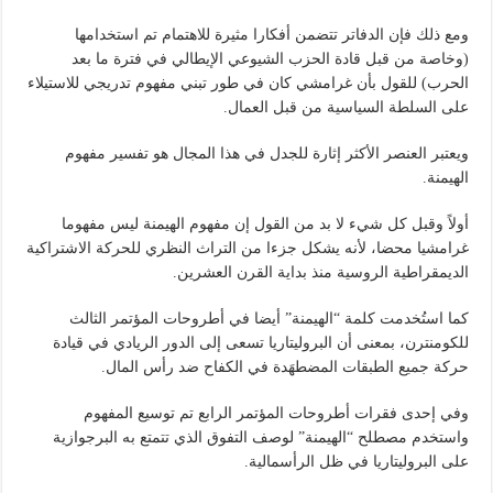
ومع ذلك فإن الدفاتر تتضمن أفكارا مثيرة للاهتمام تم استخدامها
(وخاصة من قبل قادة الحزب الشيوعي الإيطالي في فترة ما بعد
الحرب) للقول بأن غرامشي كان في طور تبني مفهوم تدريجي للاستيلاء
على السلطة السياسية من قبل العمال.
ويعتبر العنصر الأكثر إثارة للجدل في هذا المجال هو تفسير مفهوم
الهيمنة.
أولاً وقبل كل شيء لا بد من القول إن مفهوم الهيمنة ليس مفهوما
غرامشيا محضا، لأنه يشكل جزءا من التراث النظري للحركة الاشتراكية
الديمقراطية الروسية منذ بداية القرن العشرين.
كما استُخدمت كلمة “الهيمنة” أيضا في أطروحات المؤتمر الثالث
للكومنترن، بمعنى أن البروليتاريا تسعى إلى الدور الريادي في قيادة
حركة جميع الطبقات المضطهَدة في الكفاح ضد رأس المال.
وفي إحدى فقرات أطروحات المؤتمر الرابع تم توسيع المفهوم
واستخدم مصطلح “الهيمنة” لوصف التفوق الذي تتمتع به البرجوازية
على البروليتاريا في ظل الرأسمالية.