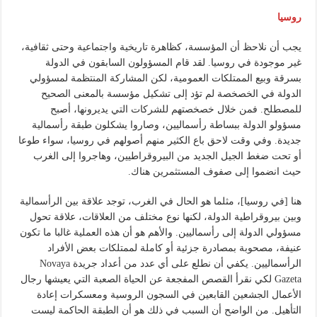
روسيا
يجب أن نلاحظ أن المؤسسة، كظاهرة تاريخية واجتماعية وحتى ثقافية،
غير موجودة في روسيا. لقد قام المسؤولون السابقون في الدولة
بسرقة وبيع الممتلكات العمومية، لكن المشاركة المنتظمة لمسؤولي
الدولة في الخصخصة لم تؤد إلى تشكيل مؤسسة بالمعنى الصحيح
للمصطلح. فمن خلال خصخصتهم للشركات التي يديرونها، أصبح
مسؤولو الدولة ببساطة رأسماليين، وصاروا يشكلون طبقة رأسمالية
جديدة. وفي وقت لاحق باع الكثير منهم أصولهم في روسيا، سواء طوعا
أو تحت ضغط الجيل الجديد من البيروقراطيين، وهاجروا إلى الغرب
حيث انضموا إلى صفوف المستثمرين هناك.
هنا [في روسيا]، مثلما هو الحال في الغرب، توجد علاقة بين الرأسمالية
وبين بيروقراطية الدولة، لكنها نوع مختلف من العلاقات، علاقة تحول
مسؤولي الدولة إلى رأسماليين. والأهم هو أن هذه العملية غالبا ما تكون
عنيفة، مصحوبة بمصادرة جزئية أو كاملة لممتلكات بعض الأفراد
الرأسماليين. يكفي أن نطلع على أي عدد من أعداد جريدة Novaya
Gazeta لكي نقرأ القصص المفجعة عن الحياة الصعبة التي يعيشها رجال
الأعمال الجشعين القابعين في السجون الروسية ومعسكرات إعادة
التأهيل. من الواضح أن السبب في ذلك هو أن الطبقة الحاكمة ليست