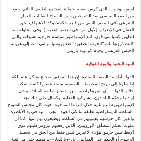
لويس بونابرت الذي كرس نفسه لحماية المجتمع الطبقي القائم، جمع
بين القمع السياسي ضد الشيوعيين وبين السماح للنقابات بالعمل
الشرعي (في النصف الثاني من فترة حكمه) وكذا الاعتراف بحق
العمال في الإضراب (لأول مرة في العصر الحديث). وفي محاولة منه
للظهور كسياسي قوي، اتبع الإمبراطور سياسة خارجية نشيطة، والتي
كانت ذروتها تلك “الحرب الصغيرة” ضد بروسيا، والتي أدت إلى هزيمة
الجيش الفرنسي وقيام كومونة باريس.
البنية التحتية والبنية الفوقية
الدولة أداة بيد الطبقة السائدة. إن هذا الموقف صحيح بشكل عام. لكننا
إذا نظرنا إلى تاريخ المجتمعات الطبقية، سنجد عصورا كاملة تمكنت
خلالها الدولة – أي البيروقراطية- من إخضاع الطبقة السائدة وشل
إرادتها وحكم البلد دون مشاركتها الفعلية. وكمثال على ذلك نجد
الإمبراطورية الرومانية خلال فتراتها المتأخرة، حيث كان مجلس الشيوخ
-السلطة الديمقراطية لطبقة مالكي العبيد- مجرد دمية في يد الأباطرة،
والذين كان حرسهم يعينونهم في السلطة ويطيحون بهم منها. كما أن
ملوك الحكم المطلق الأوروبيين، الذين رفعتهم بيروقراطيتهم فوق
الإقطاعيين حرموا هؤلاء الأخيرين ليس فقط من الحق في تحصيل
الرسوم أو الحكم على المدانين، بل -ويا للعار- حرموهم حتى من لعبة