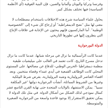
وفرنسا وتركيا واليونان وألمانيا والصين، فإن البنية الفوقية (أي الأنظمة
السياسية) فيها تختلف بشكل كبير.
يحاول علماء السياسة شرح هذه الاختلافات باستخدام مصطلحات لا
معنى لها مثل “نضج الديمقراطية” أو إرجاع كل شيء إلى “الخصوصية
الوطنية”. أما الماركسيون فإنهم يبحثون عن الإجابة في علاقات الإنتاج
التي ينظرون إليها في تطورها التاريخي.
الدولة البورجوازية
عندما كانت الرأسمالية ما تزال في مرحلة شبابها، عندما كانت ما تزال
تدخل مسرح التاريخ، كانت تعتمد في الغالب على ميليشيات طبقية
منظمة ديمقراطيا -الحرس الوطني- للدفاع عن مصالحها. على المستوى
المحلي كانت الوظائف القمعية في أيدي عمداء وقضاة منتخبين. وبعد
اقصاء العناصر البروليتارية وشبه البروليتارية، بفرض شرط المِلكية
وغيرها من الشروط المماثلة، أنشأت البرجوازية دولتها “غير المكلفة
نسبيا”. يمكن الاستشهاد بالولايات المتحدة حتى نهاية القرن التاسع عشر
كمثال نموذجي لذلك الشكل من أشكال الدولة. في مثل تلك الدولة لا
يمكن تحقيق الاستقرار إلا بوجود قاعدة واسعة من البرجوازية الصغيرة
والمتوسطة.