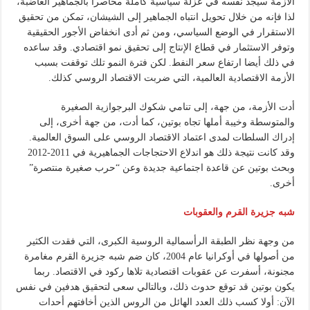
الأزمة سيجد نفسه في عزلة سياسية كاملة محاصرا بالجماهير الغاضبة،
لذا فإنه من خلال تحويل انتباه الجماهير إلى الشيشان، تمكن من تحقيق
الاستقرار في الوضع السياسي، ومن ثم أدى انخفاض الأجور الحقيقية
وتوفر الاستثمار في قطاع الإنتاج إلى تحقيق نمو اقتصادي. وقد ساعده
في ذلك أيضا ارتفاع سعر النفط. لكن فترة النمو تلك توقفت بسبب
الأزمة الاقتصادية العالمية، التي ضربت الاقتصاد الروسي كذلك.
أدت الأزمة، من جهة، إلى تنامي شكوك البرجوازية الصغيرة
والمتوسطة وخيبة أملها تجاه بوتين، كما أدت، من جهة أخرى، إلى
إدراك السلطات لمدى اعتماد الاقتصاد الروسي على السوق العالمية.
وقد كانت نتيجة ذلك هو اندلاع الاحتجاجات الجماهيرية في 2011-2012
وبحث بوتين عن قاعدة اجتماعية جديدة وعن “حرب صغيرة منتصرة”
أخرى.
شبه جزيرة القرم والعقوبات
من وجهة نظر الطبقة الرأسمالية الروسية الكبرى، التي فقدت الكثير
من أصولها في أوكرانيا عام 2004، كان ضم شبه جزيرة القرم مغامرة
مجنونة، أسفرت عن عقوبات اقتصادية تلاها ركود في الاقتصاد. ربما
يكون بوتين قد توقع حدوث ذلك، وبالتالي سعى لتحقيق هدفين في نفس
الآن: أولا كسب ذلك العدد الهائل من الروس الذين أخافتهم أحدات