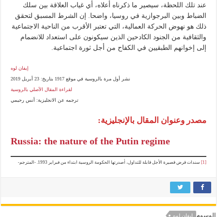
عند تلك اللحظة، سيصير ما ذكرناه أعلاه، أي غياب العلاقة بين سلك
الضباط وبين البرجوازية في روسيا، واضحا. إن الشرط المسبق لتحقق
ذلك هو نهوض الحركة العمالية، التي تعتبر الأقرب من الناحية الاجتماعية
والثقافية من الجنود الكادحين الذين سيكونون على استعداد للانضمام
إلى إخوانهم الطبقيين في الكفاح من أجل ثورة اجتماعية.
إيفان لوه
نشر أول مرة بالروسية في موقع 1917 بتاريخ: 23 أبريل 2019
لقراءة المقال الأصلي بالروسية
ترجمه عن الانجليزية: أنس رحيمي
مصدر وعنوان المقال بالإنجليزية:
Russia: the nature of the Putin regime
[1]
سندات قرض قصيرة الأجل قابلة للتداول، أصدرتها الحكومة الروسية ابتداء من فبراير 1993. -المترجم-
الوسوم
إيفان لوه