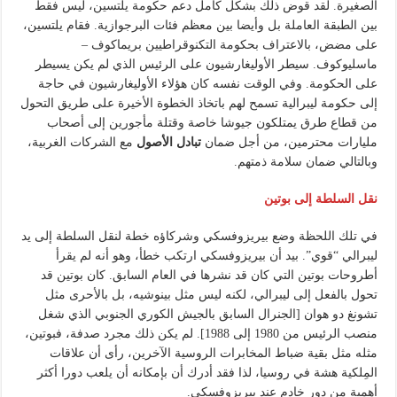
الصغيرة. لقد قوض ذلك بشكل كامل دعم حكومة يلتسين، ليس فقط
بين الطبقة العاملة بل وأيضا بين معظم فئات البرجوازية. فقام يلتسين،
على مضض، بالاعتراف بحكومة التكنوقراطيين بريماكوف –
ماسليوكوف. سيطر الأوليغارشيون على الرئيس الذي لم يكن يسيطر
على الحكومة. وفي الوقت نفسه كان هؤلاء الأوليغارشيون في حاجة
إلى حكومة ليبرالية تسمح لهم باتخاذ الخطوة الأخيرة على طريق التحول
من قطاع طرق يمتلكون جيوشا خاصة وقتلة مأجورين إلى أصحاب
مليارات محترمين، من أجل ضمان
تبادل الأصول
مع الشركات الغربية،
وبالتالي ضمان سلامة ذمتهم.
نقل السلطة إلى بوتين
في تلك اللحظة وضع بيريزوفسكي وشركاؤه خطة لنقل السلطة إلى يد
ليبرالي “قوي”. بيد أن بيريزوفسكي ارتكب خطأ، وهو أنه لم يقرأ
أطروحات بوتين التي كان قد نشرها في العام السابق. كان بوتين قد
تحول بالفعل إلى ليبرالي، لكنه ليس مثل بينوشيه، بل بالأحرى مثل
تشونغ دو هوان [الجنرال السابق بالجيش الكوري الجنوبي الذي شغل
منصب الرئيس من 1980 إلى 1988]. لم يكن ذلك مجرد صدفة، فبوتين،
مثله مثل بقية ضباط المخابرات الروسية الآخرين، رأى أن علاقات
المِلكية هشة في روسيا، لذا فقد أدرك أن بإمكانه أن يلعب دورا أكثر
أهمية من دور خادم عند بيريزوفسكي.