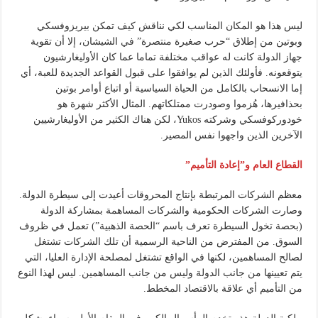
ليس هذا هو المكان المناسب لكي نناقش كيف تمكن بيريزوفسكي
وبوتين من إطلاق “حرب صغيرة منتصرة” في الشيشان، إلا أن تقوية
جهاز الدولة كانت له عواقب مختلفة تماما عما كان الأوليغارشيون
يتوقعونه. فأولئك الذين لم يوافقوا على قبول القواعد الجديدة للعبة، أي
إما الانسحاب بالكامل من الحياة السياسية أو اتباع أوامر بوتين
بحذافيرها، هُزموا وصودرت ممتلكاتهم. المثال الأكثر شهرة هو
خودوركوفسكي وشركته Yukos، لكن هناك الكثير من الأوليغارشيين
الآخرين الذين واجهوا نفس المصير.
القطاع العام و”إعادة التأميم”
معظم الشركات المرتبطة بإنتاج المحروقات أعيدت إلى سيطرة الدولة.
وصارت الشركات الحكومية والشركات المساهمة بمشاركة الدولة
(بحصة تخول السيطرة تعرف باسم “الحصة الذهبية”) تعمل في ظروف
السوق. من المفترض من الناحية الرسمية أن تلك الشركات تشتغل
لصالح المساهمين، لكنها في الواقع تشتغل لمصلحة الإدارة العليا، التي
يتم تعيينها من جانب الدولة وليس من جانب المساهمين. ليس لهذا النوع
من التأميم أي علاقة بالاقتصاد المخطط.