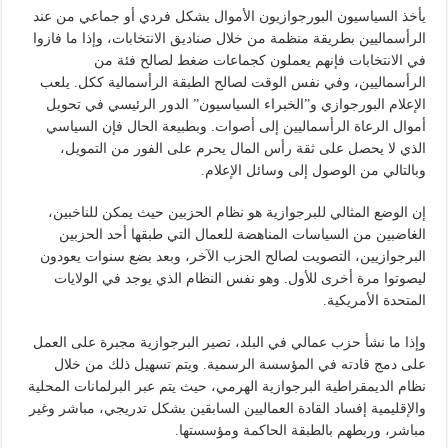
يأخذ السياسيون البورجوازيون الأموال بشكل فردي أو جماعي من عند
الرأسماليين بطريقة منظمة من خلال صناديق الانتخابات، وإذا ما فازوا
في الانتخابات فإنهم يعملون كجماعات ضغط لصالح فئة من
الرأسماليين، وفي نفس الوقت لصالح الطبقة الرأسمالية ككل. يلعب
الإعلام البورجوازي و”الخبراء السياسيون” الدور الرئيسي في تحويل
أموال الرعاة الرأسماليين إلى أصوات. وبطبيعة الحال فإن السياسي
الذي لا يحصل على ثقة رأس المال يحرم على الفور من التمويل،
وبالتالي من الوصول إلى وسائل الإعلام.
إن الوضع المثالي للبرجوازية هو نظام الحزبين حيث يمكن للناخبين،
الغاضبين من السياسات المناهضة للعمال التي طبقها أحد الحزبين
البرجوازيين، التصويت لصالح الحزب الآخر، وبعد بضع سنوات يعودون
ليصوتوا مرة أخرى للأول. وهو نفس النظام الذي يوجد في الولايات
المتحدة الأمريكية.
وإذا ما نشأ حزب عمالي في البلد، تصير البرجوازية مجبرة على العمل
على دمج قادته في المؤسسة الرسمية. ويتم تسهيل ذلك من خلال
نظام الديمقراطية البرجوازية الهرمي، حيث يتم عبر البرلمانات المحلية
والإقليمية إفساد القادة العماليين السابقين بشكل تدريجي، مباشر وغير
مباشر، وربطهم بالطبقة الحاكمة ومؤسستها.