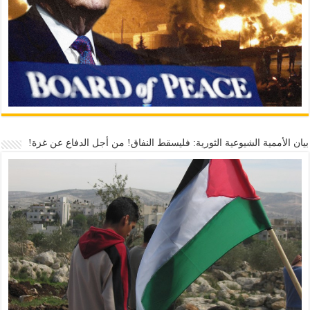
بيان الأممية الشيوعية الثورية: فليسقط النفاق! من أجل الدفاع عن غزة!