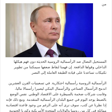
من
المستحيل النضال ضد الرأسمالية الروسية الحديثة دون فهم هيكلها
الداخلي وقواها الدافعة. إن فهمنا لنقاط ضعفها سيمكننا من تطوير
تكتيكات تساعدنا على قيادة الطبقة العاملة إلى النصر.
الرأسمالية الروسية رأسمالية احتكارية. في تسعينيات القرن العشرين
اندمج الرأسمال الصناعي والرأسمال البنكي ليصيرا رأسمالا ماليا،
وقامت شركات ضخمة بالسيطرة على الاقتصاد الوطني. نفس الوضع
بالضبط يوجد اليوم في جميع البلدان الرأسمالية المتقدمة. ومع ذلك فإنه
إذا نظرنا عن كثب، سوف نرى أنه على الرغم من وجود قاعدة اقتصادية
مماثلة في كل من روسيا والولايات المتحدة الأمريكية وكوريا الجنوبية