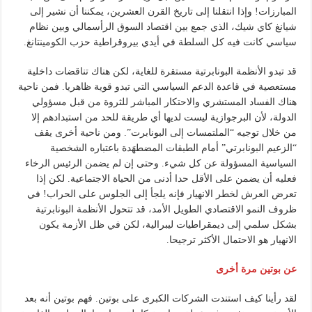
المبارزات! وإذا انتقلنا إلى تاريخ القرن العشرين، يمكننا أن نشير إلى
شيانغ كاي شيك، الذي جمع بين اقتصاد السوق الرأسمالي وبين نظام
سياسي كانت فيه كل السلطة في أيدي بيروقراطية حزب الكومينتانغ.
قد تبدو الأنظمة البونابرتية مستقرة للغاية، لكن هناك تناقضات داخلية
مستعصية في قاعدة الدعم السياسي التي تبدو قوية ظاهريا. فمن ناحية
هناك الفساد المستشري والاحتكار المباشر للثروة من قبل مسؤولي
الدولة، لأن البرجوازية ليست لديها أي طريقة للحد من استبدادهم إلا
من خلال توجيه “الملتمسات إلى البونابرت”. ومن ناحية أخرى يقف
“الزعيم البونابرتي” أمام الطبقات المضطهَدة باعتباره الشخصية
السياسية المسؤولة عن كل شيء. وحتى إن لم يضمن الرئيس الرخاء
فعليه أن يضمن على الأقل حدا أدنى من الحياة الاجتماعية. لكن إذا
تعرض العرش لخطر الانهيار فإنه يلجأ إلى الجلوس على الحراب! في
ظروف النمو الاقتصادي الطويل الأمد، قد تتحول الأنظمة البونابرتية
بشكل سلمي إلى ديمقراطيات ليبرالية، لكن في ظل الأزمة يكون
الانهيار هو الاحتمال الأكثر ترجيحا.
عن بوتين مرة أخرى
لقد رأينا كيف استندت الشركات الكبرى على بوتين. فهم بوتين أنه بعد