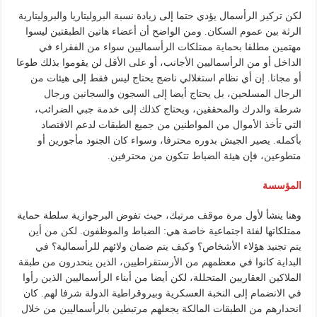
لكن تركيز الرأسمال يؤدي حتما إلى زيادة نسبة البروليتاريا والبروليتارية
الرثة بين عموم السكان. ومن الواضح أن أعضاء هاتين الطبقتين ليسوا
مهتمين مطلقا بحماية ممتلكات الرأسماليين سواء من الفقراء في
الداخل أو من الرأسماليين الأجانب، أو على الأقل لن يقوموا بذلك طوعا
أو مجانا. إن أي نظام استغلالي ناضج يحتاج ليس فقط إلى هيئات من
الرجال المسلحين، بل يحتاج أيضا إلى السجون والسجانين ورجال
شرطة والدرك والمحققين، ويحتاج كذلك إلى خدمة جبي الضرائب،
التي تأخذ الأموال من المواطنين من جميع الطبقات لدعم الاقتصاد
بأكمله. يصير الجيش بدوره محترفا، وسواء كان الجنود مأجورين أو
متطوعين، فإن هيئة الضباط تتكون من محترفين.
المؤسسة
وهنا ينشأ لأول مرة موقف مرتبك، حيث تفوض البرجوازية سلطة حماية
ممتلكاتها لفئة اجتماعية خاصة هي: الضباط والموظفون. لكن من أين
يتم تجنيد هؤلاء الأشخاص؟ وكيف يتم ضمان ولائهم للرأسمالية؟ في
البداية كانوا في معظمهم من الأرستقراطيين، الذين ينحدرون من طبقة
الملاكين العقاريين المتحللة، لكن أيضا من أبناء الرأسماليين الذين رأوا
في الانضمام إلى النخبة العسكرية وبيروقراطية الدولة شرفا لهم. كان
انحدارهم من الطبقات المالكة يجعلهم مرتبطين بالرأسماليين من خلال