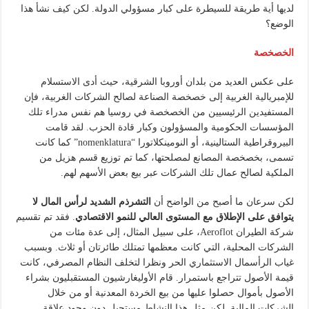
لديها أية طريقة للسيطرة على كبار مسؤولي الدولة. لكن كيف نشأ هذا
الوضع؟
الخصخصة
على عكس العديد من بلدان أوروبا الشرقية، حيث أدى الاستسلام
للإمبريالية الغربية إلى خصخصة الصناعة لصالح الشركات الغربية، فإن
المستفيدين الرئيسيين من الخصخصة في روسيا هم نفس مدراء تلك
المؤسسات الحكومية والمسؤولون وكبار قادة الحزب. لقد قامت
البيروقراطية الستالينية، أو النومينكلاتورا “nomenklatura” كما كانت
تسمى، بخصخصة المصانع لمصلحتها، كما تم توزيع قسم هزيل من
الملكية لصالح عمال تلك الشركات عبر بيع بعض الأسهم لهم.
لكن سرعان ما أصبح من الواضح أن
التشرذم الشديد لرأس المال لا
يتوافق على الإطلاق مع المستوى العالي للنمو الاقتصادي
. فقد تم تقسيم
شركة الطيران Aeroflot، على سبيل المثال، إلى عدة مئات من
الشركات المحلية، التي كانت معظمها تمتلك طائرتان أو ثلاث. وبسبب
غياب الرأسمال الاستثماري الحر ونظرا لتخلف النظام المصرفي، كانت
قيمة الأصول تتراجع باستمرار. قام الأوليغارشيون المستقبليون بشراء
الأصول بأموال حصلوا عليها من بيع الخردة المعدنية أو من خلال
الشركات المالية. لكن مثل هذا النشاط مستحيل دون وجود علاقة