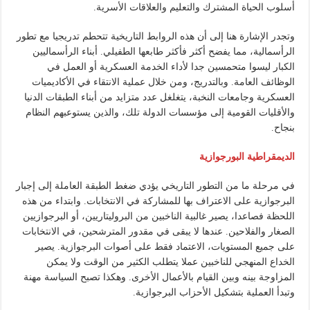
أسلوب الحياة المشترك والتعليم والعلاقات الأسرية.
وتجدر الإشارة هنا إلى أن هذه الروابط التاريخية تتحطم تدريجيا مع تطور
الرأسمالية، مما يفضح أكثر فأكثر طابعها الطفيلي. أبناء الرأسماليين
الكبار ليسوا متحمسين جدا لأداء الخدمة العسكرية أو العمل في
الوظائف العامة. وبالتدريج، ومن خلال عملية الانتقاء في الأكاديميات
العسكرية وجامعات النخبة، يتغلغل عدد متزايد من أبناء الطبقات الدنيا
والأقليات القومية إلى مؤسسات الدولة تلك، والذين يستوعبهم النظام
بنجاح.
الديمقراطية البورجوازية
في مرحلة ما من التطور التاريخي يؤدي ضغط الطبقة العاملة إلى إجبار
البرجوازية على الاعتراف بها للمشاركة في الانتخابات. وابتداء من هذه
اللحظة فصاعدا، يصير غالبية الناخبين من البروليتاريين، أو البرجوازيين
الصغار والفلاحين. عندها لا يبقى في مقدور المترشحين، في الانتخابات
على جميع المستويات، الاعتماد فقط على أصوات البرجوازية. يصير
الخداع المنهجي للناخبين عملا يتطلب الكثير من الوقت ولا يمكن
المزاوجة بينه وبين القيام بالأعمال الأخرى. وهكذا تصبح السياسة مهنة
وتبدأ العملية بتشكيل الأحزاب البرجوازية.