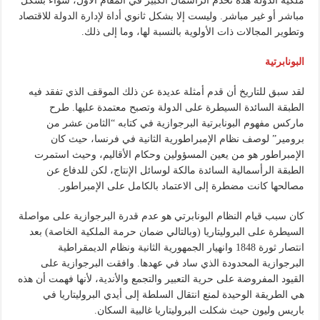
ملكية الدولة هذه تخدم الرأسمال الكبير في المقام الأول، سواء بشكل
مباشر أو غير مباشر. وليست إلا بشكل ثانوي أداة لإدارة الدولة للاقتصاد
وتطوير المجالات ذات الأولوية بالنسبة لها، وما إلى ذلك.
البونابرتية
لقد سبق للتاريخ أن قدم أمثلة عديدة عن ذلك الموقف الذي تفقد فيه
الطبقة السائدة السيطرة على الدولة وتصبح معتمدة عليها. طرح
ماركس مفهوم البونابرتية البرجوازية في كتابه “الثامن عشر من
برومير” لوصف نظام الإمبراطورية الثانية في فرنسا، حيث كان
الإمبراطور هو من يعين المسؤولين وحكام الأقاليم، وحيث استمرت
الطبقة الرأسمالية السائدة مالكة لوسائل الإنتاج، لكن للدفاع عن
مصالحها كانت مضطرة إلى الاعتماد بالكامل على الإمبراطور.
كان سبب قيام النظام البونابرتي هو عدم قدرة البرجوازية على مواصلة
السيطرة على البروليتاريا (وبالتالي ضمان حرمة الملكية الخاصة) بعد
انتصار ثورة 1848 وانهيار الجمهورية الثانية ونظام الديمقراطية
البرجوازية المحدودة الذي ساد في عهدها. وافقت البرجوازية على
القيود المفروضة على حرية التعبير والتجمع والأندية، لأنها فهمت أن هذه
هي الطريقة الوحيدة لمنع انتقال السلطة إلى أيدي البروليتاريا في
باريس وليون حيث شكلت البروليتاريا غالبية السكان.