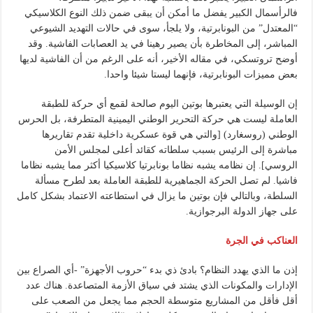
فالرأسمال الكبير يفضل ما أمكن أن يبقى ضمن ذلك النوع الكلاسيكي
“المعتدل” من البونابرتية، ولا يلجأ، سوى في حالات التهديد الشيوعي
المباشر، إلى المخاطرة بأن يصير رهينا في يد العصابات الفاشية. وقد
أوضح تروتسكي، في مقاله الأخير، أنه على الرغم من أن الفاشية لديها
بعض مميزات البونابرتية، فإنهما ليستا شيئا واحدا.
إن الوسيلة التي يعتبرها بوتين اليوم صالحة لقمع أي حركة للطبقة
العاملة ليست هي حركة التحرير الوطني اليمينية المتطرفة، بل الحرس
الوطني (روسغارد) [والتي هي قوة عسكرية داخلية تقدم تقاريرها
مباشرة إلى الرئيس بسبب سلطاته كقائد أعلى لمجلس الأمن
الروسي]. إن نظامه يشبه نظاما بونابرتيا كلاسيكيا أكثر مما يشبه نظاما
فاشيا. لم تصل الحركة الجماهيرية للطبقة العاملة بعد لطرح مسألة
السلطة، وبالتالي فإن بوتين ما يزال في استطاعته الاعتماد بشكل كامل
على جهاز الدولة البرجوازية.
العناكب في الجرة
إذن ما الذي يهدد النظام؟ بادئ ذي بدء “حروب الأجهزة” -أي الصراع بين
الإدارات والمكونات الذي يشتد في سياق الأزمة المتصاعدة. هناك عدد
أقل فأقل من المشاريع متوسطة الحجم مما يجعل من الصعب على