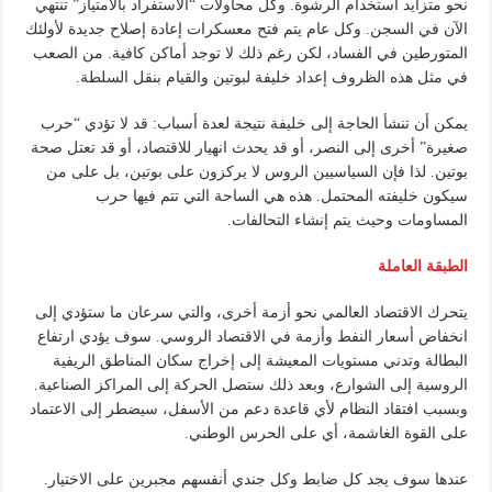
نحو متزايد استخدام الرشوة. وكل محاولات “الاستفراد بالامتياز” تنتهي
الآن في السجن. وكل عام يتم فتح معسكرات إعادة إصلاح جديدة لأولئك
المتورطين في الفساد، لكن رغم ذلك لا توجد أماكن كافية. من الصعب
في مثل هذه الظروف إعداد خليفة لبوتين والقيام بنقل السلطة.
يمكن أن تنشأ الحاجة إلى خليفة نتيجة لعدة أسباب: قد لا تؤدي “حرب
صغيرة” أخرى إلى النصر، أو قد يحدث انهيار للاقتصاد، أو قد تعتل صحة
بوتين. لذا فإن السياسيين الروس لا يركزون على بوتين، بل على من
سيكون خليفته المحتمل. هذه هي الساحة التي تتم فيها حرب
المساومات وحيث يتم إنشاء التحالفات.
الطبقة العاملة
يتحرك الاقتصاد العالمي نحو أزمة أخرى، والتي سرعان ما ستؤدي إلى
انخفاض أسعار النفط وأزمة في الاقتصاد الروسي. سوف يؤدي ارتفاع
البطالة وتدني مستويات المعيشة إلى إخراج سكان المناطق الريفية
الروسية إلى الشوارع، وبعد ذلك ستصل الحركة إلى المراكز الصناعية.
وبسبب افتقاد النظام لأي قاعدة دعم من الأسفل، سيضطر إلى الاعتماد
على القوة الغاشمة، أي على الحرس الوطني.
عندها سوف يجد كل ضابط وكل جندي أنفسهم مجبرين على الاختيار.