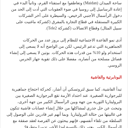
ساحة الميدان (Maidan) وتعاطفوا مع استفتاء القرم، وثانياً البدء في
إعادة الرساميل إلى روسيا في ضوء العقوبات التي أدت إلى الحد من
دخول الرأسمال الأجنبي الرخيص، والسيطرة على آخر الشركات
الكبيرة المستقلة في قطاع التجارة بالمفرق (كشركة ماغنيت على
سبيل المثال) وقطاع الاتصالات (كشركة Tele2).
أدى نمو القاعدة الاجتماعية للنظام إلى بروز عدد من الحركات
الجماهيرية التي تدعم الرئيس، لكن من الواضح أنه لا يسعى إلى
استخدام ولو 10% من قدرات هذه الحركات. بوتين لا يسعى إلى إنشاء
فصائل مسلحة من أنصاره، مفضلا على ذلك تقوية جهاز الحرس
الروسي.
البونابرتية والفاشية
تبدأ الفاشية، كما سبق لتروتسكي أن أشار، كحركة احتجاج جماهيرية
للبرجوازية الصغيرة. عند احتداد الأزمة تقع البرجوازية الصغيرة بين
البروليتاريا الثورية من جهة وبين الرأسمال الكبير من جهة أخرى،
وتبحث عن حل جذري لمشاكلها من خلال إنشاء عصابات فاشية تتكون
في غالبيتها من حثالة البروليتاريا. وبما أنهم غير قادرين على الوصول إلى
السلطة من تلقاء أنفسهم، فإنهم يبحثون عن الفرصة لعقد صفقة مع
الرأسمال الكبير. يعتبر ذلك بالنسبة لهذا الأخير تدبيرا متطرفا؛