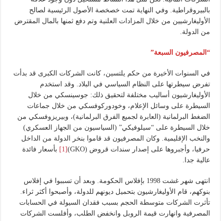
بالبيروقراطية. وفي النهاية تمت خصخصة الأصول الرئيسية لصالح
الأوليغارشيين من خلال المزادات العلنية وتم دفع ثمنها بالمال المقترض
من الدولة.
“المصرفيون السبعة”
في السنوات الأخيرة من حكم يلتسين، كانت الشركات الكبرى قد بدأت
تفرض سيطرتها على النظام السياسي في البلاد. وقد استخدم
الأوليغارشيون أساليب مختلفة لتحقيق ذلك: جوسينسكي من خلال
السيطرة على وسائل الإعلام، وخودوركوفسكي من خلال جماعات
الضغط البرلمانية (العابرة لجميع الفرق البرلمانية)، وبيريزوفسكي من
خلال السيطرة على “سيلوفيكي” (السياسيون من الجهاز العسكري)
والنخب الإقليمية. وكان المصرفيون قد قاموا بنخر الدولة من الداخل
حرفيا، وأجبروها على إصدار سندات قروض (GKO)
[1]
بأسعار فائدة
عالية جدا.
انتهى شهر غشت 1998 بإفلاس الحكومة. وبعد أن تسببوا في إفلاس
بنوكهم، قام الأوليغارشيون بتحميل ديونهم للدولة، وأصبحوا أكثر ثراء.
تأثرت الشركات متوسطة الحجم بسبب فقدان السيولة في الحسابات
المصرفية وانهارت قيمة الروبل وانخفض الطلب، وأفلست الشركات