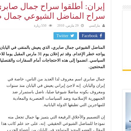
إيران: أطلقوا سراح جمال صابري
سراح المناضل الشيوعي جمال 
ماركسي
29 مارس، 2010
550 زيارة
Twitter
Facebook
المناضل الشيوعي جمال صابري، الذي يعيش بالمنفى في اليابان
يواجه خطر الإعدام. وقد تم إعلان يو
السياسي. انضموا إلى هذه الاحتجاجات أمام السفارات والقنصلي
المحتجين.
جمال صابري اسم معروف لدا العديد من الناس، خاصة في
إيران واليابان. إنه لاجئ إيراني يعيش في اليابان منذ سنوات
ومعروف بكونه مناضلا شيوعيا صلبا، ناضل باستمرار ضد
الجمهورية الإسلامية وضد السياسات العنصرية والمعادية
للمهاجرين التي تطبقها الدولة اليابانية.
إن التصميم والأخلاق الرفيعة التي يتميز بها جمال تجعل منه
نموذجا للمناضل الشيوعي الحقيقي. إنه، على حد علم كاتب هذا
المقال، العضو الوحيد المتواجد في اليابان من أعضاء الحزب