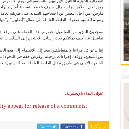
الفدرالية الدولي
مارس، من أجل التعبير عن احتجاجهم الشديد على طريقة تعامل الح
وسيلة لتقسيم صفوف الطبقة العاملة إلى عمال “أصليين” و”مها
ستجدون المزيد من التفاصيل بخصوص هذه الحملة على موقع:
m
تفاصيل عن كيف يمكنكم بعث رسائل الاحتجاج إلى السلطات الياب
إننا ندعو كل قراءنا والمتعاطفين معنا إلى الانضمام إلى هذه ا
من السجن، ووقف إجراءات ترحيله، وفرض حقه في اللجوء الس
الخطوة الأولى في طريق نضال الطبقة العاملة ضد القوانين العنصري
عنوان النداء بالإنجليزية:
rity appeal for release of a communist
شاركها
Twitter
Facebook