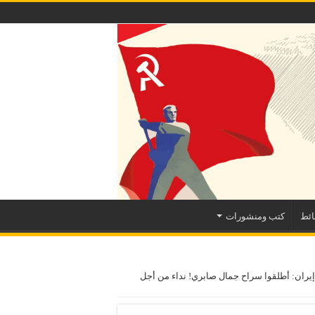
ئط
كتب ومنشورات
إيران: أطلقوا سراح جمال صابري! نداء من أجل