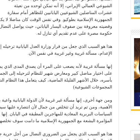
الشيوعي العمالي الإيراني، إلا أنه تمكن لوحده من تعبئة
عشرات المناضلين الشيوعيين اليابانيين للتظاهر أمام سفارة
الجمهورية الإسلامية بطوكيو. وفي نفس الوقت كان مناضلا لا يكل
وقضيته معروفة بين صفوف اليسار الياباني، حيث يواصل النضا
حكومة مصرة على عدم تقديم أي تنازل له.
هذا هو السبب الذي جعل من قرار وزارة العدل اليابانية ترحيله 
الإعدام، مسألة غريبة وغير غريبة في نفس الآن.
إنها مسألة غريبة لأنه يصعب على المرء أن يصدق المدى الذي يم
على اختيار مناضل كبير ومعارض شهير للنظام لترحيله إلى الجمهو
بأسره، خلال الأشهر القليلة الماضية، كيف يتعامل هذا النظام 
المجموعات الشيوعية)
ومن جهة أخرى، إنها مسألة غير غريبة لأن الدولة اليابانية واعية 
الأهمية، ومن تم تريد أن تتخلص من جمال لأن انتصاره عليها 
السياسات البربرية المعادية للمهاجرين المطبقة في اليابان. إنها 
المؤامرة البشعة مع الجمهورية الإسلامية ما دامت سوف تخلصه
هذا هو السبب الذي يجعل من الضروري النضال من أجل حرية 