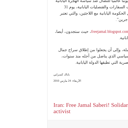
ة للاجئين الإيرانيين، هامباستيجي، يوم 31 مارس يوما عالميا للنضال ضد سياسة الهجرة اليابانية
ومن أجل إطلاق سراح جمال. سوف يتجمع النشطاء أمام مقرات السفارات والقنصليات اليابانية، يوم 31
كومة اليابانية مع اللاجئين، والتي تعتبر
جرين”.
freejamal.blogspot.co
، حيث ستجدون، أيضا،
انية.
لحملة، وإلى أن يجعلوا من إطلاق سراح جمال
ياسي الذي يناضل من أجله منذ سنوات،
ة التي تطبقها الدولة اليابانية.
باباك كسرايي
الأربعاء: 24 مارس 2010
Iran: Free Jamal Saberi! Solida
activist