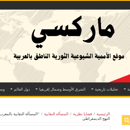
ة
تحليلات تاريخية
الشرق الأوسط وشمال إفريقيا
دول العالم
وسا
الرئيسية
/
قضايا نظرية
/
المسألة النقابية
/
“المسألة النقابية بالمغر
النهج الديمقراطي