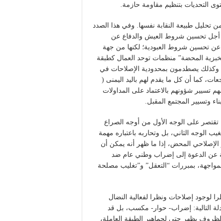
توى التحديات بتنظيم مقاومة حازمة.
ن تحليل طبيعة النقابة نفسها. وفي هذا الصدد
من أجل تحسين شروط العيش والدفاع عن
ع عن تحسين شروط العبودية؛ لكنها من جهة
“الخبزية المحضة” منظمات توحد العمال كطبقة
، وكذلك يصطدمون بمحدودية الإصلاحات في
ات، كما أن كل ما يقدم لهم باليد اليمنى (
لمهم تسيير شؤونهم بالاعتماد على المداولات
ناء وتسيير المجتمع المقبل.
ية تقتصر على الوجه الأول من أوجه الصراع
ب الوجه الثاني، بل وتحاربه باعتباره مهمة
 الإصلاحي المحض، إذا ما ظهر أنه يمكن أن
بية عن الدعوة إلى إضراب وطني عام ضد
واجهة، بمبررات “التعقل” و”تغليب مصلحة
را لوجود إصلاحات ونظرا لفعالية النضال
لة التالية: إضراب- حوار- مكسب، بل قد
روف يظهر حتى لجماهير الطبقة العاملة،