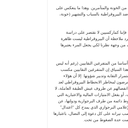
ئة من الخونة والمتآمرين. وهذا ما ينعكس على
 ضد البيروقراطية بالسباب والتشهير (خونة،
 فإننا كماركسيين لا نقتصر على دراسة
رد ملاحظة أن البيروقراطية ليست ظاهرة
ف من وجهة نظرنا لكي يجعل المرء يعتبرها
أساسا من المتفرغين النقابيين (رغم أنه ليس
ذا السياق إن المتفرغين النقابيين مكسب
 النقابة وتدبير شؤونها. إلا أن هؤلاء
تعرضون لمخاطر الانحطاط البيروقراطي لعد
 انفصالهم عن ظروف عيش الطبقة العاملة، لا
 بفعل الامتيازات المالية والاعتبارية التي
وط دائمة من طرف البرجوازية ودولتها، عن
علامي البرجوازي الذي يمدح كل “اعتدال”
صب نيرانه على كل دعوة إلى النضال، باعتبارها
ناقصت حدة الضغوط من تحت.