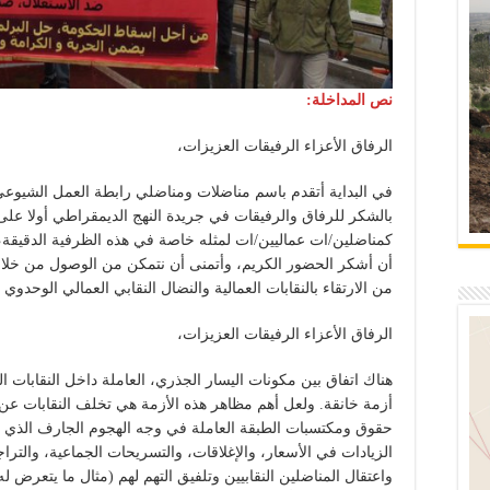
نص المداخلة:
الرفاق الأعزاء الرفيقات العزيزات،
في البداية أتقدم باسم مناضلات ومناضلي رابطة العمل الشيوعي،
بالشكر للرفاق والرفيقات في جريدة النهج الديمقراطي أولا على 
كمناضلين/ات عماليين/ات لمثله خاصة في هذه الظرفية الدقيقة، وث
أن أشكر الحضور الكريم، وأتمنى أن نتمكن من الوصول من خلاله
من الارتقاء بالنقابات العمالية والنضال النقابي العمالي الوحدوي 
الرفاق الأعزاء الرفيقات العزيزات،
هناك اتفاق بين مكونات اليسار الجذري، العاملة داخل النقابات ال
أزمة خانقة. ولعل أهم مظاهر هذه الأزمة هي تخلف النقابات عن ا
حقوق ومكتسبات الطبقة العاملة في وجه الهجوم الجارف الذي تشن
الزيادات في الأسعار، والإغلاقات، والتسريحات الجماعية، والت
واعتقال المناضلين النقابيين وتلفيق التهم لهم (مثال ما يتعرض ل