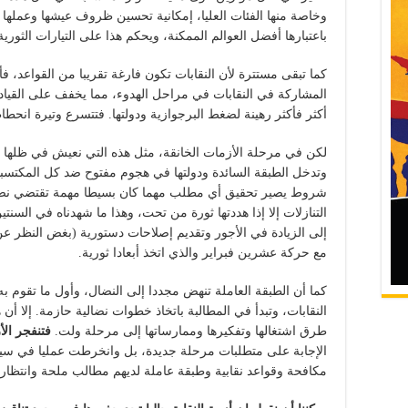
وخاصة منها الفئات العليا، إمكانية تحسين ظروف عيشها وعملها 
باعتبارها أفضل العوالم الممكنة، ويحكم هذا على التيارات الثورية 
كما تبقى مستترة لأن النقابات تكون فارغة تقريبا من القواعد، فأ
المشاركة في النقابات في مراحل الهدوء، مما يخفف على القياد
أكثر فأكثر رهينة لضغط البرجوازية ودولتها. فتتسرع وتيرة انحطاط
لكن في مرحلة الأزمات الخانقة، مثل هذه التي نعيش في ظلها 
وتدخل الطبقة السائدة ودولتها في هجوم مفتوح ضد كل المكتس
شروط يصير تحقيق أي مطلب مهما كان بسيطا مهمة تقتضي نضالا ث
التنازلات إلا إذا هددتها ثورة من تحت، وهذا ما شهدناه في السنت
إلى الزيادة في الأجور وتقديم إصلاحات دستورية (بغض النظر عن 
مع حركة عشرين فبراير والذي اتخذ أبعادا ثورية.
كما أن الطبقة العاملة تنهض مجددا إلى النضال، وأول ما تقوم به 
النقابات، وتبدأ في المطالبة باتخاذ خطوات نضالية حازمة. إلا أن
طرق اشتغالها وتفكيرها وممارساتها إلى مرحلة ولت.
فتنفجر الأ
الإجابة على متطلبات مرحلة جديدة، بل وانخرطت عمليا في سياس
مكافحة وقواعد نقابية وطبقة عاملة لديهم مطالب ملحة وانتظارا