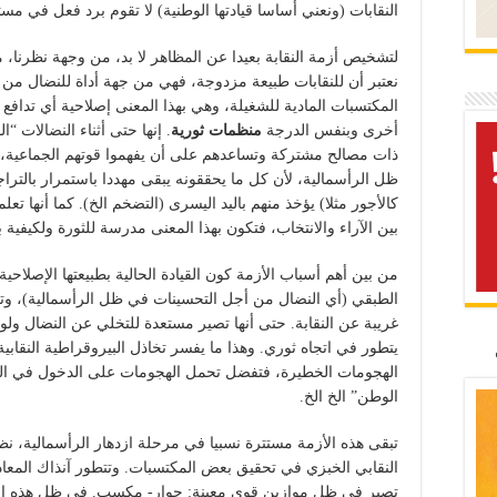
النقابات (ونعني أساسا قيادتها الوطنية) لا تقوم برد فعل في مس
لتشخيص أزمة النقابة بعيدا عن المظاهر لا بد، من وجهة نظرنا، م
نعتبر أن للنقابات طبيعة مزدوجة، فهي من جهة أداة للنضال 
المكتسبات المادية للشغيلة، وهي بهذا المعنى إصلاحية أي تداف
أخرى وبنفس الدرجة
منظمات ثورية
. إنها حتى أثناء النضالات 
ذات مصالح مشتركة وتساعدهم على أن يفهموا قوتهم الجماعية
ظل الرأسمالية، لأن كل ما يحققونه يبقى مهددا باستمرار بالتراجع
كالأجور مثلا) يؤخذ منهم باليد اليسرى (التضخم الخ). كما أنها تع
بين الآراء والانتخاب، فتكون بهذا المعنى مدرسة للثورة ولكيفية ب
من بين أهم أسباب الأزمة كون القيادة الحالية بطبيعتها الإصلاح
الطبقي (أي النضال من أجل التحسينات في ظل الرأسمالية)، وتغي
غريبة عن النقابة. حتى أنها تصير مستعدة للتخلي عن النضال ولو
يتطور في اتجاه ثوري. وهذا ما يفسر تخاذل البيروقراطية النقا
الهجومات الخطيرة، فتفضل تحمل الهجومات على الدخول في الم
الوطن” الخ الخ.
تبقى هذه الأزمة مستترة نسبيا في مرحلة ازدهار الرأسمالية، نظ
النقابي الخبزي في تحقيق بعض المكتسبات. وتتطور آنذاك المعاد
تصير في ظل موازين قوى معينة: حوار- مكسب. في ظل هذه الظ