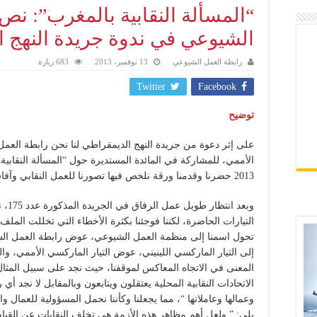
“المسألة النقابية بالمغرب”: نص
الشيوعي في ندوة جريدة النهج 
رابطة العمل الشيوعي
13 نوفمبر، 2013
683 زيارة
Twitter
Facebook
توضيح
على إثر دعوة من جريدة النهج الديمقراطي لنا نحن رابطة العمل
2013 حضرنا وقدمنا ورقة نلخص فيها تصورنا للعمل النقابي وآفاق العمل من أجل إخراج النقابات من أزمتها.
التيارات الحاضرة، لكننا فوجئنا بكثرة الأخطاء التي تخللت الملف
تحول اسمنا إلى منظمة العمل الشيوعي، عوض رابطة العمل الشيو
إلى التيار الماركسي اللينيني، عوض التيار الماركسي الأممي، و
المعنى في الاتجاه المعاكس لموقفنا، حيث نجد على سبيل المثال 
الاتحادات النقابية المحلية يعتقلون ويتابعون وبالمقابل لا نجد أ
وعمالها وعاملاتها “، مما يجعلنا وكأننا نحمل المسؤولية للعمال و
يلي: ” ولعل أهم مظاهر هذه الأزمة هي تخلف النقابات عن القيا