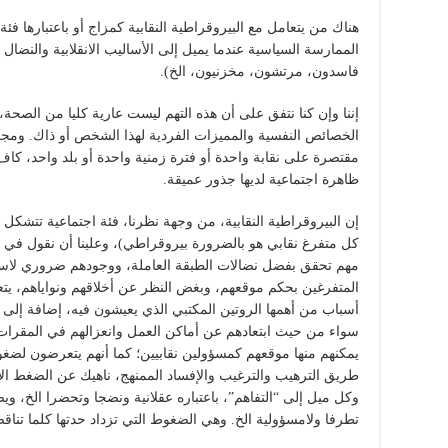
هناك من يتعامل مع البيروقراطية النقابية كمزاج أو باعتبارها ف
الممارسة السياسية عندما يميل إلى الأساليب الانقلابية والنضال
فاسدون، مرتشون، مخزنيون، الخ).
إننا وإن كنا نتفق على أن هذه التهم ليست عارية كليا من الصحة،
الخصائص النفسية والمميزات الفردية لهذا الشخص أو ذاك. ومج
مقتصرة على نقابة واحدة أو فترة زمنية واحدة أو بلد واحد، كا
ظاهرة اجتماعية لديها جذور عميقة.
إن البيروقراطية النقابية، من وجهة نظرنا، فئة اجتماعية تتشكل 
كل متفرغ نقابي هو بالضرورة بيروقراطي)، وعلينا أن نقول في ه
مهم تحقق بفضل نضالات الطبقة العاملة، ووجودهم ضروري لاستمرار
المتفرغين بحكم موقعهم، وبغض النظر عن أخلاقهم ونواياهم، ي
أسباب من أهمها الروتين المكتبي الذي يعيشون فيه، إضافة إلى
سواء من حيث ابتعادهم عن أماكن العمل وانعزالهم في المقرات، أو
يمكنهم منها موقعهم كمسؤولين نقابيين؛ كما أنهم يتعرضون لضغ
طريق الترهيب والترغيب والإفساد الممنهج، ناهيك عن الضغط الإ
وكل ميل إلى “التفاهم”، باعتباره عقلانية ونضجا وتحضرا الخ، وي
تطرفا ولامسؤولية الخ. وهي الضغوط التي تزداد حدتها كلما ت