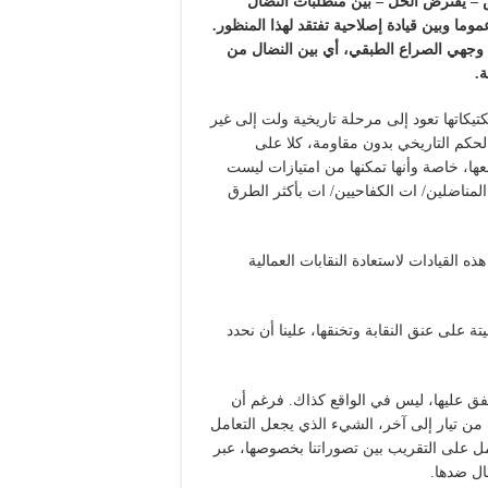
قض – يفترض الحل – بين متطلبات النضال
وما وبين قيادة إصلاحية تفتقد لهذا المنظور.
 وجهي الصراع الطبقي، أي بين النضال من
.
كتيكاتها تعود إلى مرحلة تاريخية ولت إلى غير
الحكم التاريخي بدون مقاومة، كلا على
عها، خاصة وأنها تمكنها من امتيازات ليست
لمناضلين/ ات الكفاحيين/ ات بأكثر الطرق
 القيادات لاستعادة النقابات العمالية
 على عنق النقابة وتخنقها، علينا أن نحدد
تفق عليها، ليس في الواقع كذاك. فرغم أن
 من تيار إلى آخر، الشيء الذي يجعل التعامل
عمل على التقريب بين تصوراتنا بخصوصها، عبر
ال ضدها.