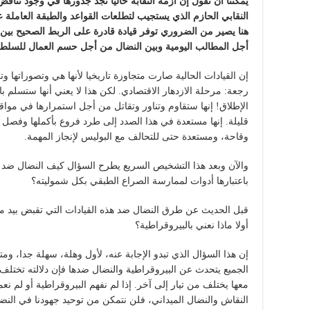
يمكننا أن نقول إن أزمة النقابة حاليا تجد جذورها في وجود تنا
النقابي الحازم الذي يستجيب لتطلعات القواعد والطبقة العاملة عم
هنا يصير من الضروري توفر قيادة قادرة على الربط الصحيح بين
أجل المطالب اليومية وبين النضال من أجل حسم العمال للسلطة
إن القيادات الحالية صارت متجاوزة تاريخيا لأنها هي وتصوراتها وت
رجعة: مرحلة الازدهار الاقتصادي. لكن هذا لا يعني أنها ستسلم ب
الإطلاق! إنها ستقاوم وتناور وتقاتل من أجل استمرارها في مواق
قليلة. إنها مستعدة في هذا الصدد إلى طرد فروع بأكملها وفصل ا
وقاحة، ومستعدة حتى للتحالف مع البوليس لإنجاز المهمة.
والآن وبعد هذا التشخيص السريع يطرح السؤال كيف النضال ضد هذه
باعتبارها أدوات لممارسة الصراع الطبقي بكل شموليته؟
قبل الحديث عن طرق النضال ضد هذه القيادات التي تقبض بيد ميتة
أولا ماذا نعني بالبيروقراطية؟
إن هذا السؤال الذي تبدو الإجابة عنه، لأول وهلة، سهلة جدا، وم
الجميع يتحدث عن البيروقراطية والنضال ضدها فإن دلالته تختلف
معها يختلف من تيار إلى آخر. إذا لم نفهم البيروقراطية أو لم ن
النقاش والنضال الميداني، فلن نتمكن من توحيد جهودنا في النض