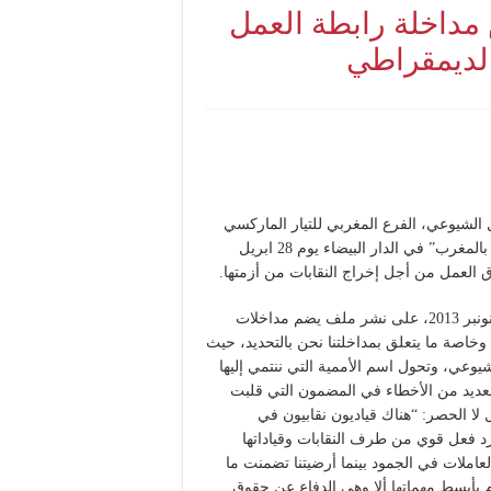
 مداخلة رابطة العمل
الديمقراطي
 الشيوعي، الفرع المغربي للتيار الماركسي
الأممي، للمشاركة في المائدة المستديرة حول “المسألة النقابية بالمغرب” في الدار البيضاء يوم 28 ابريل
وبعد انتظار طويل عمل الرفاق في الجريدة المذكورة عدد 175، نونبر 2013، على نشر ملف يضم مداخلات
 وخاصة ما يتعلق بمداخلتنا نحن بالتحديد، حيث
عي، وتحول اسم الأممية التي ننتمي إليها
العديد من الأخطاء في المضمون التي قلبت
لا الحصر: “هناك قياديون نقابيون في
ي رد فعل قوي من طرف النقابات وقياداتها
العاملات في الجمود بينما أرضيتنا تضمنت ما
م بأبسط مهماتها ألا وهي الدفاع عن حقوق