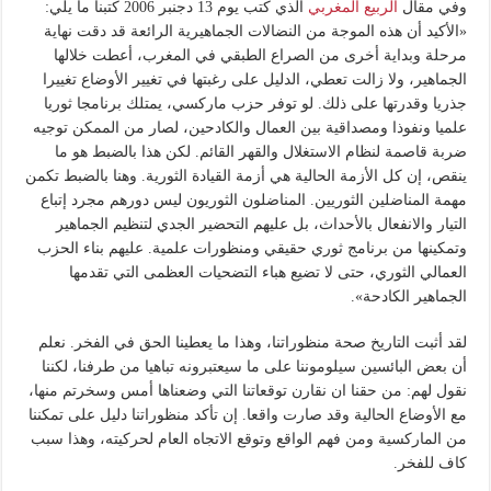
وفي مقال
الربيع المغربي
الذي كتب يوم 13 دجنبر 2006 كتبنا ما يلي:
«الأكيد أن هذه الموجة من النضالات الجماهيرية الرائعة قد دقت نهاية
مرحلة وبداية أخرى من الصراع الطبقي في المغرب، أعطت خلالها
الجماهير، ولا زالت تعطي، الدليل على رغبتها في تغيير الأوضاع تغييرا
جذريا وقدرتها على ذلك. لو توفر حزب ماركسي، يمتلك برنامجا ثوريا
علميا ونفوذا ومصداقية بين العمال والكادحين، لصار من الممكن توجيه
ضربة قاصمة لنظام الاستغلال والقهر القائم. لكن هذا بالضبط هو ما
ينقص، إن كل الأزمة الحالية هي أزمة القيادة الثورية. وهنا بالضبط تكمن
مهمة المناضلين الثوريين. المناضلون الثوريون ليس دورهم مجرد إتباع
التيار والانفعال بالأحداث، بل عليهم التحضير الجدي لتنظيم الجماهير
وتمكينها من برنامج ثوري حقيقي ومنظورات علمية. عليهم بناء الحزب
العمالي الثوري، حتى لا تضيع هباء التضحيات العظمى التي تقدمها
الجماهير الكادحة».
لقد أثبت التاريخ صحة منظوراتنا، وهذا ما يعطينا الحق في الفخر. نعلم
أن بعض البائسين سيلوموننا على ما سيعتبرونه تباهيا من طرفنا، لكننا
نقول لهم: من حقنا ان نقارن توقعاتنا التي وضعناها أمس وسخرتم منها،
مع الأوضاع الحالية وقد صارت واقعا. إن تأكد منظوراتنا دليل على تمكننا
من الماركسية ومن فهم الواقع وتوقع الاتجاه العام لحركيته، وهذا سبب
كاف للفخر.