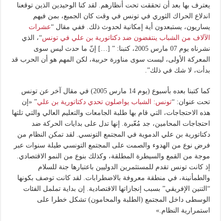
يعترف بها بعد أن تحققت تحت أنظارهم. لقد كنا الوحيدين الذين توقعنا
اندلاع الحراك الثوري في تونس في وقت كان الجميع، بمن فيهم
يساريون، يستبعدون أية إمكانية لحدوث ذلك. ففي مقال “
عشرات
الآلاف من الشباب ينتفضون ضد دكتاتورية بن علي في تونس
“، الذي
نشرناه يوم 07 مارس 2005، كتبنا: ” […] إنّ ما حدث ليس سوى
المعركة الأولى، ليست سوى مناورة حربية، لكن المهم هو أن الحرب قد
بدأت، لا شك في ذلك”.
كما كتبنا بعده بأسبوع (يوم 14 مارس 2005) في مقال آخر عن تونس
تحت عنوان: “
تونس: الشباب يواصلون تحدي دكتاتورية بن علي
” «إن
هذه الاحتجاجات، التي قام بها طلبة الجامعات والتعليم العالي والتي تلتها
احتجاجات المحامين، جد مُعّبرة. إنها تدل على بدايات الحركة ضد
دكتاتورية بن علي الدموية في المجتمع التونسي. لقد تمكن النظام من
فرض نوع من الهدوء والصمت على المجتمع التونسي طيلة سنوات عبر
موجة من القمع والسيطرة المطلقة، وكذلك بنوع من النمو الاقتصادي.
إذ كانت تونس تقدم للمستثمرين الدوليين باعتبارها جنة للسلام
والطمأنينة، في منطقة معروفة بالاضطرابات. لقد كانت توصف بكونها
“التنين الإفريقي” بسبب إنجازاتها الاقتصادية. إن بداية تململ الفئات
الوسطى داخل المجتمع (الطلبة والمحامون) تشكل خطرا على
استمرارية النظام.»