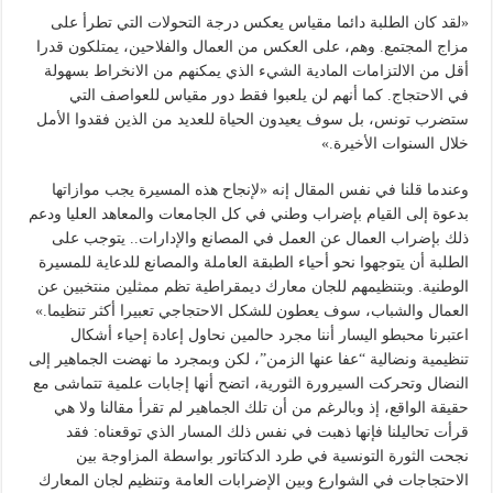
«لقد كان الطلبة دائما مقياس يعكس درجة التحولات التي تطرأ على
مزاج المجتمع. وهم، على العكس من العمال والفلاحين، يمتلكون قدرا
أقل من الالتزامات المادية الشيء الذي يمكنهم من الانخراط بسهولة
في الاحتجاج. كما أنهم لن يلعبوا فقط دور مقياس للعواصف التي
ستضرب تونس، بل سوف يعيدون الحياة للعديد من الذين فقدوا الأمل
خلال السنوات الأخيرة.»
وعندما قلنا في نفس المقال إنه «لإنجاح هذه المسيرة يجب موازاتها
بدعوة إلى القيام بإضراب وطني في كل الجامعات والمعاهد العليا ودعم
ذلك بإضراب العمال عن العمل في المصانع والإدارات.. يتوجب على
الطلبة أن يتوجهوا نحو أحياء الطبقة العاملة والمصانع للدعاية للمسيرة
الوطنية. وبتنظيمهم للجان معارك ديمقراطية تظم ممثلين منتخبين عن
العمال والشباب، سوف يعطون للشكل الاحتجاجي تعبيرا أكثر تنظيما.»
اعتبرنا محبطو اليسار أننا مجرد حالمين نحاول إعادة إحياء أشكال
تنظيمية ونضالية “عفا عنها الزمن”، لكن وبمجرد ما نهضت الجماهير إلى
النضال وتحركت السيرورة الثورية، اتضح أنها إجابات علمية تتماشى مع
حقيقة الواقع، إذ وبالرغم من أن تلك الجماهير لم تقرأ مقالنا ولا هي
قرأت تحاليلنا فإنها ذهبت في نفس ذلك المسار الذي توقعناه: فقد
نجحت الثورة التونسية في طرد الدكتاتور بواسطة المزاوجة بين
الاحتجاجات في الشوارع وبين الإضرابات العامة وتنظيم لجان المعارك