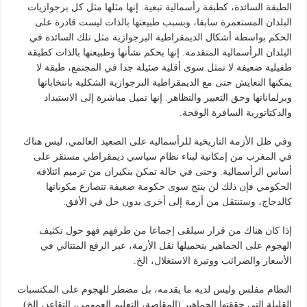
الطبقة السائدة، كطبقة رأسمالية تبعية. إنها مثلها مثل كل برجوازيات
البلدان المستعمرة سابقا، وبسبب طبيعتها بالذات ليست قادرة على
الحكم بواسطة أشكال الديمقراطية البرجوازية مثل تلك السائدة في
البلدان الرأسمالية المتقدمة. إنها بحكم نشأتها وطبيعتها بالذات كطبقة
طفيلية ضعيفة لا تمثل سوى أقلية ضئيلة جدا في المجتمع، طبقة لا
يمكنها التعايش حتى مع الديمقراطية البرجوازية الشكلية بانتخاباتها
وبرلماناتها وحق التعبير والتظاهر. إنها تميل مباشرة إلى الاستبداد
والدكتاتورية السافرة الوقحة.
وفي ظل الأزمة التاريخية للرأسمالية على الصعيد العالمي، ليس هناك
في المغرب من إمكانية لبناء نظام سياسي ديمقراطي مستقر على
أساس الرأسمالية. وحتى في حالة تمكن بنكيران من ترميم ائتلافه
الحكومي فإن ذلك لن ينتج سوى حكومة ضعيفة تتصارع مكوناتها
كالدجاج، وستنتقل من أزمة إلى أخرى بدون حل في الأفق.
إذا كان هناك من قرار سيلقى إجماعا من طرفهم فهو حول تكثيف
الهجوم على الجماهير بتحميلها ثقل الأزمة، عبر الرفع المتتالي في
الأسعار والضرائب ووتيرة الاستغلال، الخ.
النظام مفلس وليس لديه ما يقدمه، بل مضطر للهجوم على المكتسبات
القليلة التي حققتها الجماهير (المقاصة، التعليم العمومي، التقاعد، الخ).