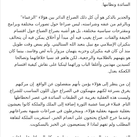
السائدة ونظامها.
والجدير بالذكر هو أن كل ذلك الصراع الدائر بين هؤلاء “الزعماء”
وبالرغم من عنفه وشراسته، ليس صراعا حول تصورات مختلفة وبرامج
ومقترحات سياسية مختلفة، بل هو أشبه بصراع الضباع حول اقتسام
الجيفة والفتات. صراع يغيب فيه أي مبدأ أو أخلاق يمكن فيه أن يتحالف
بنكيران الإسلامي مع نبيل بنعبد الله الستاليني. ولم يمض وقت طويل
منذ أن كان فيه بنكيران وحزبه يتهمان مزوار بأنه لص وفاسد، بينما كان
هو يتهمهم بالظلامية والرجعية، لكن هاهم قد نسيا خلافاتهما وتصالحا
كسيدين مهذبين وأغلقا الباب ورائهما لينكبا على نقاش كيفية اقتسام
الكعكة بعدل.
إن من ينظر إلى هؤلاء يؤمن بأنهم منفصلون عن الواقع. إن مركبهم
يغرق بسرعة لكنهم منهمكون في الصراع حول اللون المناسب للشراع.
وليست هذه العقلية بغريبة عن الطبقات السائدة في عصر انحطاطها
التام. فنبلاء فرنسا عشية الثورة إضافة إلى الملك والملكة كانوا يعيشون
بعقلية شبيهة بعقلية هؤلاء، ومنخرطون في صراعات شبيهة بصراعاتهم.
وعندما خرج الجياع يحتجون على انعدام الخبز، استغربت الملكة لتفاهة
المطلب ولم تفهم لماذا لا يستعيضون عن الخبز بالبسكويت.