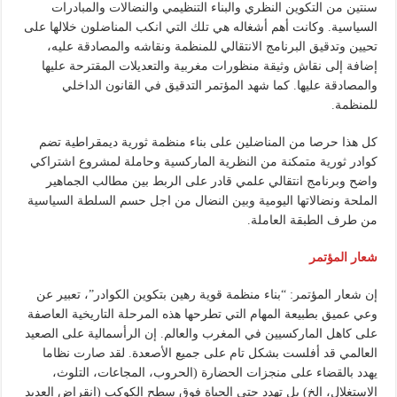
سنتين من التكوين النظري والبناء التنظيمي والنضالات والمبادرات
السياسية. وكانت أهم أشغاله هي تلك التي انكب المناضلون خلالها على
تحيين وتدقيق البرنامج الانتقالي للمنظمة ونقاشه والمصادقة عليه،
إضافة إلى نقاش وثيقة منظورات مغربية والتعديلات المقترحة عليها
والمصادقة عليها. كما شهد المؤتمر التدقيق في القانون الداخلي
للمنظمة.
كل هذا حرصا من المناضلين على بناء منظمة ثورية ديمقراطية تضم
كوادر ثورية متمكنة من النظرية الماركسية وحاملة لمشروع اشتراكي
واضح وبرنامج انتقالي علمي قادر على الربط بين مطالب الجماهير
الملحة ونضالاتها اليومية وبين النضال من اجل حسم السلطة السياسية
من طرف الطبقة العاملة.
شعار المؤتمر
إن شعار المؤتمر: “بناء منظمة قوية رهين بتكوين الكوادر”، تعبير عن
وعي عميق بطبيعة المهام التي تطرحها هذه المرحلة التاريخية العاصفة
على كاهل الماركسيين في المغرب والعالم. إن الرأسمالية على الصعيد
العالمي قد أفلست بشكل تام على جميع الأصعدة. لقد صارت نظاما
يهدد بالقضاء على منجزات الحضارة (الحروب، المجاعات، التلوث،
الاستغلال، الخ) بل تهدد حتى الحياة فوق سطح الكوكب (انقراض العديد