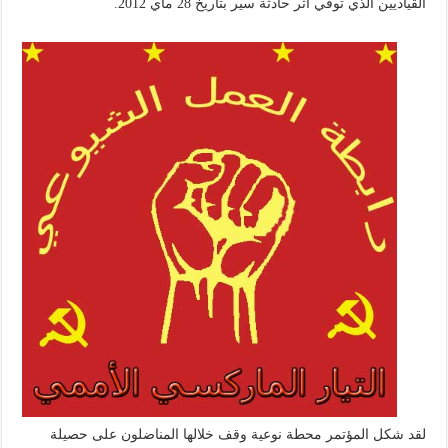
القياديين الذي توفي اثر حادثة سير بتاريخ 28 ماي 2012.
لقد شكل المؤتمر محطة نوعية وقف خلالها المناضلون على حصيلة