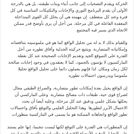
الحركة ويقدم التضحيات إلى جانب أبناء وبنات طبقته، بل هي بالدرجة
الأولى أن يقدم البرنامج الثوري والإجابات والتكتيكات المناسبة في كل
فترة وعند كل منعطف. إن مهمته هي أن يحلل كل القوى المتداخلة
المعقدة الفاعلة في كل مرحلة، من أجل أن يرى بأوضح قدر ممكن
الاتجاه الذي يسير فيه المجتمع.
وللقيام بذلك لا بد له من تحليل الواقع كما هو في ملموسيته بتناقضاته
وإمكانياته المتضاربة. ويتتبع حركيته الجدلية وآفاق تطوره من أجل
القدرة على التموقع الجيد وتقديم الإجابات الصحيحة عند كل نقطة.
الماركسيون لا يؤمنون بالجمود، كما لا يعتقدون في وجود إجابات صالحة
لكل زمان ومكان. لذا فإنهم يعملون دائما على تحليل الواقع تحليلا
ملموسا ويدرسون احتمالات تطوره.
إن الواقع يحبل بعدة إمكانات تطور متضاربة، والصراع الطبقي مجال
لصراع قوى حية، طبقات ذات مصالح متضاربة. وعلى الماركسي أن
يحللها بشكل علمي ودقيق عند كل مرحلة، وعليه أيضا أن يحدد
الاحتمال الأبرز لتطورها. وهذا التحليل العلمي والتوقع بآفاق واحتمالات
تطور الواقع واتجاهاته الممكنة هو ما يسمى في الماركسية منظورات.
إن المنظورات هي القدرة على التوقع لكنها ليست تنجيما، إنها علم يستند
على التحليل الدقيق للأوضاع الاقتصادية والسياسية والقوى المتصارعة