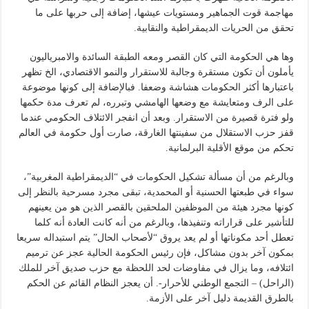
مهاجمة قوت الجماهير ومستويات عيشها، إضافة إلى حربها على ما
تحقق من الحريات الديمقراطية والنقابية.
وها هي الحكومة التي كان القصر ومعه الطبقة السائدة والامبرياليون
يأملون أن تكون مستقرة وجالبة للاستقرار والنمو الاقتصادي، الخ تظهر
باعتبارها أكثر الحكومات هشاشة وضعفا. فبالإضافة إلى كونها موضوعة
على الرف ومتعايشة مع وضعها الهامشي وتبرره، لم تعرف مدة حكمها
ولو فترة قصيرة من الاستقرار. وبعد أن انفجر الائتلاف الحكومي عندما
قفز حزب الاستقلال من سفينتها الغارقة، صارت أول حكومة في العالم
تحكم من موقع الأقلية البرلمانية.
وبالرغم من أن مسألة تشكيل الحكومات في “الديمقراطية المغربية”،
سواء في طبعتها الحسنية أو المحمدية، تبقى مجرد مسرحية بالنظر إلى
كونها مجرد هيئة من الموظفين الملحقين بالقصر الذين هو من يعينهم
للتأشير على قراراته وتنفيذها، وبالرغم من أنه كانت العادة أنه كلما
تعطل أحد مكوناتها أو لم يعد يروق “لأصحاب الحال” يتم استبداله سريعا
بمكون آخر بدون مشاكل، فإن رئيس الحكومة الحالية عجز عن ترميم
ائتلافه، وما يزال في مفاوضات لحد اللحظة مع حزب صديق آخر للملك
(الراحل) – التجمع الوطني للأحرار-. أن يعجز النظام القائم عن الحكم
بالطرق القديمة دليل آخر على الأزمة.