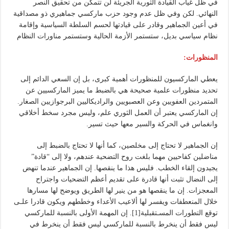
في ظل غياب القيادة الثورية الجريئة لن تتمكن من تحقيق النصر
النهائي. لكن وفي ظل عدم وجود حزب ماركسي جماهيري ذو مصداقية
في أعين الجماهير وقادر على قيادتها لحسم السلطة السياسية وإقامة
نظام سياسي بديل، ستستمر الأزمة الحالية وستستمر مناورات النظام
المنظورات:
يعطي الماركسيون للمنظورات أهمية كبرى، بل إن السعي الدائم إلى
تحديد منظورات علمية صحيحة هي بالضبط ما يميز الماركسيين عن
المتمردين العفويين وعن العصبويين والراديكاليين البرجوازيين الصغار.
إن الماركسي يعتبر أن العمل الثوري علم، وليس مجرد سخط أخلاقي
وانغماس في الحركة والسير معها حيث تسير.
إن الجماهير لا تحتاج إلى مخلصين، كما أنها لا تحتاج بالضبط إلى
مناضلين كفاحيين مهما بلغت روح التضحية عندهم، ولا إلى “قادة”
يجيدون إلقاء الخطب. فليس هذا ما ينقصها. إن الجماهير عندما تنهض
إلى النضال تثبت أنها قادرة على تقديم أعظم التضحيات واجتراح
المعجزات. إن ما ينقصها هو من ينير لها الطريق ويوضح لها مسارها
خلال المنعطفات ويفسر لها ألاعيب الأعداء وخططهم ويكون قادرا علـى
توقع التطورات المسـتقبلية[1]. إن المهمة الأولى بالنسبة للماركسي
ليس فقط أن ينخرط بالنسبة للماركسي ليس فقط أن ينخرط في