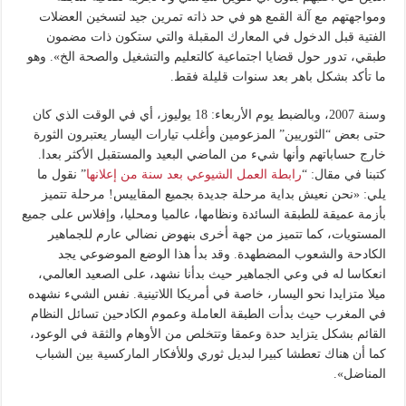
ومواجهتهم مع آلة القمع هو في حد ذاته تمرين جيد لتسخين العضلات
الفتية قبل الدخول في المعارك المقبلة والتي ستكون ذات مضمون
طبقي، تدور حول قضايا اجتماعية كالتعليم والتشغيل والصحة الخ». وهو
ما تأكد بشكل باهر بعد سنوات قليلة فقط.
وسنة 2007، وبالضبط يوم الأربعاء: 18 يوليوز، أي في الوقت الذي كان
حتى بعض “الثوريين” المزعومين وأغلب تيارات اليسار يعتبرون الثورة
خارج حساباتهم وأنها شيء من الماضي البعيد والمستقبل الأكثر بعدا.
كتبنا في مقال: “
رابطة العمل الشيوعي بعد سنة من إعلانها
” نقول ما
يلي: «نحن نعيش بداية مرحلة جديدة بجميع المقاييس! مرحلة تتميز
بأزمة عميقة للطبقة السائدة ونظامها، عالميا ومحليا، وإفلاس على جميع
المستويات، كما تتميز من جهة أخرى بنهوض نضالي عارم للجماهير
الكادحة والشعوب المضطهدة. وقد بدأ هذا الوضع الموضوعي يجد
انعكاسا له في وعي الجماهير حيث بدأنا نشهد، على الصعيد العالمي،
ميلا متزايدا نحو اليسار، خاصة في أمريكا اللاتينية. نفس الشيء نشهده
في المغرب حيث بدأت الطبقة العاملة وعموم الكادحين تسائل النظام
القائم بشكل يتزايد حدة وعمقا وتتخلص من الأوهام والثقة في الوعود،
كما أن هناك تعطشا كبيرا لبديل ثوري وللأفكار الماركسية بين الشباب
المناضل».