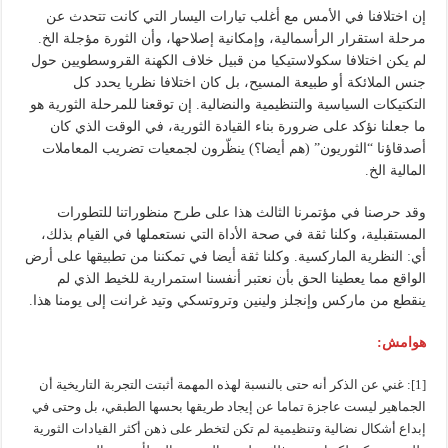
إن اختلافنا في الأمس مع أغلب تيارات اليسار التي كانت تتحدث عن
مرحلة استقرار الرأسمالية، وإمكانية إصلاحها، وأن الثورة مؤجلة الخ.
لم يكن اختلافا سكولاستيكيا من قبيل خلاف الكهنة القروسطويين حول
جنس الملائكة أو طبيعة المسيح، بل كان اختلافا نظريا يحدد كل
التكتيكات السياسية والتنظيمية والنضالية. إن توقعنا للمرحلة الثورية هو
ما جعلنا نؤكد على ضرورة بناء القيادة الثورية، في الوقت الذي كان
أصدقاؤنا “الثوريون” (هم أيضا؟) ينظّرون لجمعيات تضريب المعاملات
المالية الخ.
وقد حرصنا في مؤتمرنا الثالث هذا على طرح منظوراتنا للتطورات
المستقبلية، وكلنا ثقة في صحة الأداة التي نستعملها في القيام بذلك،
أي: النظرية الماركسية. وكلنا ثقة أيضا في تمكننا من تطبيقها على أرض
الواقع مما يعطينا الحق بأن نعتبر أنفسنا استمرارية للخيط الذي لم
ينقطع من ماركس وإنجلز ولينين وتروتسكي وتيد غرانت إلى يومنا هذا.
هوامش:
[1]: غني عن الذكر أنه حتى بالنسبة لهذه المهمة أثبتت التجربة التاريخية أن
الجماهير ليست عاجزة تماما عن إيجاد طريقها بحسها الطبقي، بل وحتى في
إبداع أشكال نضالية وتنظيمية لم تكن لتخطر على ذهن أكثر القيادات الثورية