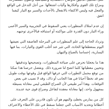
ومزاج تلك القوى وأفكارها وآليات اشتغالها. من أجل التدخل في الواقع
والفعل فيه وليس الاكتفاء بالانفعال بالأحداث والسير مع التيار كيفما
اتفق.
إن عدم امتلاك المنظورات يعني السقوط في التجريبية والسير الأعمى
وراء التيار دون القدرة على مواكبته أو استباقه فبالأحرى توجيهه.
وتزداد الحاجة إلى علم المنظورات في المرحلة العاصفة التي نعيشها
اليوم بمنعطفاتها الحادة، التي تثير عند أغلب القوى والتيارات، بما فيها
اليسارية، إحساسا بالضياع والتيهان.
هذا ما يجعلنا نحرص على صياغة المنظورات، وتصحيحها وتدقيقها
وتحيين معطياتها كلما اتضح لنا ضرورة ذلك. وبفضل حرصنا هذا تمكنا
من توقع مجمل التطورات التي عرفها الواقع قبل وقوعها بوقت طويل.
نعم قد نخطأ أحيانا في هذا الجانب أو ذاك، وقد لا نصيب في بعض
التوقعات. وهذا أمر طبيعي لأن الصراع الطبقي ليس معادلة بسيطة
بمجهول واحد، إنها معادلة معقدة لتفاعل وصراع قوى حية عديدة.
كل من يمارس يخطئ والمهم هو أن نكون قادرين على التعرف على
أخطائنا وتحديد الأسباب التي جعلتنا نسقط في تلك الأخطاء والاعتراف