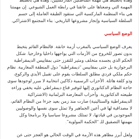
وهذه بالضبط هي مهمة المناضلين الماركسيين، وهذه هي بالضبط
المهمة التي وضعناها على عاتقنا في رابطة العمل الشيوعي. إن مهمتنا
هي بناء المنظمة الماركسية التي ستقود الطبقة العاملة إلى حسم
السلطة السياسية وإنجاز مشروعها التاريخي: بناء المجتمع الاشتراكي.
الوضع السياسي
يعرف الوضع السياسي بالمغرب أزمة خانقة. فالنظام القائم يتخبط
بدون تصور للخروج من الأزمات التي يواجهها داخليا وخارجيا. شكل
الحكم الذي يجسده متخلف ومثير للتقزز حتى بمقاييس الديمقراطية
البرجوازية بل حتى بمقاييس “ديمقراطية” دول المنطقة المغاربية. نظام
حكم ملكي فردي مطلق السلطات يقوم على تقبيل الأيدي والركوع،
وذو كلفة هائلة. الأحزاب الرسمية دكاكين انتخابية لا مبرر لوجودها سوى
حاجة النظام الدكتاتوري إليها لتوفير قناع ديمقراطي عليه يخفي وراءه
طبيعته الدكتاتورية. وأحزاب المعارضة البرلمانية (الاشتراكية
الديمقراطية والستالينية) صارت منذ زمن بعيد جزءا من النظام القائم،
لا مصداقية لها في أعين الجماهير ولا تمثل سوى نفسها والوصوليين
الموجودين في قيادتها، لا تمتلك مشروعا سياسيا ولا برنامجا وكل
مهمتها التصفيق للـ “الحكمة المولوية”.
ولعل أبرز مظاهر هذه الأزمة في الوقت الحالي هو العجز حتى عن