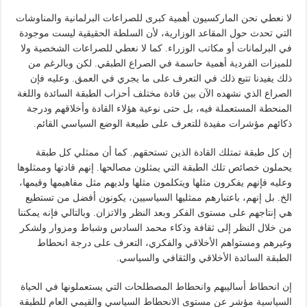
لا نعطي نحن الماركسيون أهمية كبرى للصراعات البرلمانية والمناوشات
التي تحدث حول المقاعد الوزارية، لأن السلطة الحقيقية ليست موجودة
في البرلمانات أو مكاتب الوزراء. كما لا نعطي للصراعات الشخصية ولا
للميزات الفردية أهمية حاسمة في الصراع الطبقي. لكن وبالرغم من
ذلك يفيدنا تتبع ذلك في التعرف على ما يجري في العمق. وعليه فإن
الصراع الذي نشهده الآن بين قادة مختلف أحزاب الطبقة السائدة واللغة
المنحطة المستعملة فيه، بل حتى نوعية هؤلاء القادة وأخلاقهم ودرجة
ذكائهم مؤشرات مفيدة للتعرف على طبيعة الوضع السياسي القائم.
إن كل طبقة تمتلك القادة الذين تستحقهم. كما أن ممثلي كل طبقة
يحملون خصائص تلك الطبقة التي يمثلون مصالحها. إنهم قادتها وممثلوها
وعليه فإنهم يفكرون مثلها ويتكلمون مثلها ولديهم مثل مفاهيمها وقيمها،
الخ. بل إنهم، باعتبارهم ممثليها السياسيين، يكونون أفضل من تستطيع
هي إنتاجهم على مستوى الفكر وبعد النظر والاتزان. وبالتالي فإنه يمكننا
من خلال النظر إلى ثقافة وذكاء محمد السادس وشباط ومزوار ولشكر
وغيرهم ومستواهم الأخلاقي والفكري، التعرف على درجة انحطاط
الطبقة السائدة الأخلاقي والثقافي والسياسي.
إن انحطاط أساليبهم وانحطاط المصطلحات التي يستعملونها في الحياة
السياسية مؤشر عن مستوى الانحطاط السياسي والقيمي العام للطبقة