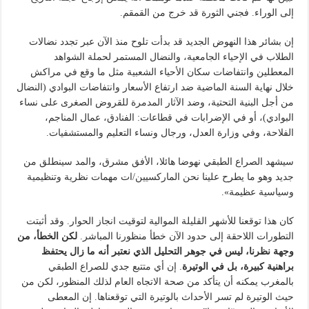
إلى الوراء. فجني الثورة قد خرج من القمقم.
إن بشائر هذا النهوض الجديد قد بدأت تلوح منذ الآن عبر تجدد نضالات
الطلاب في الإحياء الجامعية، والنضال المستمر لحملة الشواهد
المعطلين وانتفاضات سكان الأحياء الشعبية مثل ما وقع في مراكش
خلال نهاية السنة الماضية ضد ارتفاع الأسعار وانتفاضات البوادي (النضال
من أجل البنية التحتية، وضد الآثار المدمرة للقروض الصغرى على نساء
البوادي)، أو في الإضرابات في قطاعات: الفنادق، عمال المناجم،
الفلاحة، وفي وزارة العدل، ورجال ونساء التعليم والمستشفيات.
سيشهد الصراع الطبقي نهوضا هائلا، الأفق مشرق، والمد سينطلق من
جديد وهو ما يطرح علينا نحن الماركسيين/ات مهمات نظرية وتنظيمية
وسياسية عظيمة».
كان هذا توقعنا للأشهر القليلة الموالية لتوقيت انجاز الحوار. وقد أثبتت
التطورات اللاحقة إلى حدود الآن خطأ منظورنا المباشر.
لكن الخطأ، من
وجهة نظرنا، ليس في جوهر التحليل الذي نعتبر أنه ما زال يحتفظ
براهنية كبيرة، بل في الوتيرة
. إن أي متتبع جدي للصراع الطبقي
بالمغرب يمكنه أن يتأكد من صحة الاتجاه العام لذلك المنظور، لكن من
حيث الوتيرة لم تسر الأحداث بالوتيرة التي توقعناها. إن المعطى