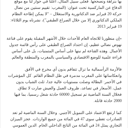
بها بنزاهة ونصححها. فعلى سبيل المثال، أعلنا في حوار لنا مع موقع
الدفاع عن الماركسية تحت عنوان: (المغرب: تقييم سنتين من نضال
حركة 20 فبراير ضد الدكتاتورية والاستغلال – “لا يمكن إطاحة النظام
الملكي الدكتاتوري إلا من خلال الصراع الطبقي”)، نشرناه يوم الثلاثاء:
19 فبراير 2013
«إن منظورنا للاتجاه العام للأحداث خلال الأشهر المقبلة يقوم على قناعة
نهوض نضالي عظيم، إن احتداد الصراع الطبقي على رأس قائمة جدول
الأعمال. وهذه القناعة لم نبنها على أساس المتمنيات، بل على أساس
قراءة علمية للوضع الاقتصادي والسياسي بالمغرب والمنطقة والعالم.
فالأزمة الرأسمالية ما تزال تتفاقم بدون أي مخرج في الأفق.
وانعكاساتها على المغرب مدمرة في ظل النظام القائم. كل المؤشرات
في الأحمر: البطالة وصلت مستويات عالية جدا، ثلث الشباب بدون
عمل، الأسعار في تصاعد، ظروف العمل والعيش صارت لا تطاق.
فخلال السنة الماضية تم تسجيل 60000 حادثة شغل رسميا، بما فيها
2000 حادثة قاتلة.
كما ارتفع الاعتماد على التمويل الأجنبي. وخلال السنة الماضية لم تعد
الصادرات تغطي سوى 47 في المائة من جميع الواردات. عجز الميزان
التجاري يمثل 24 في المائة من الناتج الداخلي الخام. الدين العمومي