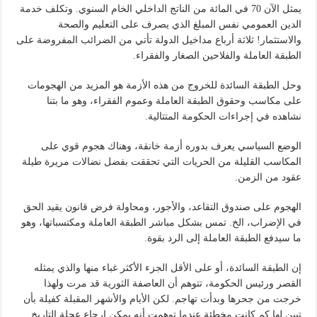
يمثل الآن 70 في المائة من الناتج الداخلي الخام السنوي. وتكلف خدمة
الدين العمومي نفس المبلغ الذي يصرف على التعليم والصحة
والاستثمار! ثلاثة أرباع مداخيل الدولة تأتي من الضرائب المفروضة على
الطبقة العاملة والفلاحين الصغار والفقراء.
وحل الطبقة السائدة للخروج من هذه الأزمة هو المزيد من الهجومات
على مكاسب وحقوق الطبقة العاملة وعموم الفقراء، وهو ما بتنا
نشاهده في إجراءات الحكومة المتتالية.
الوضع السياسي يعرف بدوره أزمة خانقة، وهناك هجوم قوي على
المكاسب القليلة من الحريات التي تحققت بفضل نضالات مريرة طيلة
عقود من الزمن.
الهجوم على صندوق التقاعد، والأجور، ومحاولة فرض قانون يقيد الحق
في الإضراب، الخ. تمس بشكل مباشر الطبقة العاملة ومكتسباتها، وهو
ما سيدفع الطبقة العاملة إلى الرد بقوة.
إن الطبقة السائدة، أو على الأقل الجزء الأكثر غباء منها والذي يمثله
القصر ورئيس الحكومة، تتوهم أن العاصفة الثورية قد مرت ولهذا
خرجت من جحرها وبدأت تهاجم. لكن الأيام والأشهر المقبلة كفيلة بأن
تبين لها كم كانت مخطئة عندما توهمت أنه يمكن إرجاع عجلة التاريخ