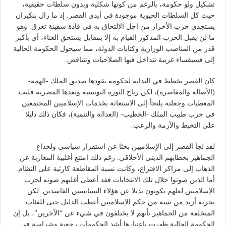
تشكيل ولو حكومة، بالرغم من كونها شكلية وبدون سلطات حقيقية،
حيث كل السلطات الحيوية موجودة في أيدي القصر. إذ ما زال بنكيران
يستجدي حزب الأحرار من اجل الالتحاق به في قادة سفينة تغرق. وهو
ما لن يقبل الحزب المذكور القيام به إلا بمقابل يستحق العناء، أي بأكبر
قدر من المناصب الوزارية وكتابات الدولة، مما سيحول الحكومة الحالية
إلى فسيفساء غريبة تتداخل فيها الصلاحيات وتتناقض.
كان القصر يخطط في البداية لحكومة يقودها صديق الملك -الهمة-
(الأصالة والمعاصرة)، لكن رياح الثورة التونسية وبعدها المصرية قلبت
المعطيات وجعلته يلتجأ إلى الاستعانة بخدمات الإسلاميين المجتمعين
في حزب طبيب الملك -الخطيب- (العدالة والتنمية)، فكان ذلك دليلا
على التخبط والأزمة والرعب.
لقد لجأ القصر إلى الإسلاميين بحثا عن استقرار سياسي ولخداع
الجماهير بخطابهم الديني الأخلاقي. رغم ذلك امتنع أغلبية المغاربة عن
الذهاب إلى مراكز الاقتراع، وكانت نسبة المقاطعة كارثية على النظام.
أما الذين صوتوا خلال تلك الانتخابات فقد أعطى أغلبهم صوته لحزب
الإسلاميين لعلهم يكونون بديلا عن هؤلاء السياسيين الفاسدين. لكن
تجربة أزيد من سنة من حكم الإسلاميين أعطت الدليل حتى للفئات
المتخلفة من الجماهير بأنهم لا يختلفون في شيء عن “الآخرين”، بل إن
الحكومة الحالية ظهرت باعتبارها أشد الحكومات رجعية وشراسة في