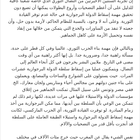
إن تجربة السنتين الأخيرتين من النضال الثوري الذي خاضه شعبنا كافية
للدليل على أن أعظم التضحيات وأروع البطولات يمكنها أن تضيع دون
تحقيق مهمة إسقاط الدولة البرجوازية في حالة عدم توفر القيادة
الثورية. وعلى أنه لا وجود، بالنسبة للنظام الحاكم، لأزمة بدون حل، وأن
جعبته لا تنفذ من المناورات والخدع التي يتمكن من خلالها من إنقاذ
نفسه وتحميل الأزمة على كاهل الجماهير.
وبالتالي فإن مهمة بناء الحزب الثوري، عالميا وفي كل قطر على حدة،
مسألة راهنية جدا، وضرورية جدا. بل إنها أكثر راهنية من أي وقت
مضى في التاريخ. ملايين البشر يخرجون في كل أنحاء العالم إلى
النضال، ويتمكنون عمليا من إسقاط سلطة الدولة البرجوازية عشرات
المرات. حيث يستولون على الشوارع والساحات والمصانع، ويعملون
على بناء جنين دولتهم من مجالس أحياء ومتاريس ولجان معارك، الخ.
ففي مصر وتونس على سبيل المثال تمكنت الجماهير من إغلاق
مؤسسات الدولة والاستيلاء عليها في مرات عديدة، لكنها رغم ذلك لم
تتمكن من الوعي بأن السلطة بين أيديها، مما مكن البرجوازية من أخذ
زمام المبادرة. لو توفرت القيادة الثورية، أي الحزب الماركسي، لكانت
مهمة إسقاط الدولة البرجوازية واستيلاء الطبقة العاملة على السلطة
قد أنجزت بأقل قدر من التضحيات والآلام.
نفس الشيء يقال عن المغرب حيث خرج مئات الآلاف في مختلف