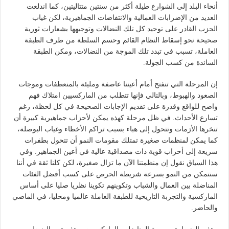
أنحاء البلد إلى الشوارع طيلة أكثر من سنتين متتاليتين، كما اندلعت
العديد من الإضرابات العمالية والانتفاضات الجماهيرية، لكن غياب
الحزب القادر على توحيد كل تلك النضالات وتوجيهها بشعارات ثورية
صحيحة نحو إسقاط النظام القائم وحسم السلطة من طرف الطبقة
العاملة، تسبب في تبدد تلك الموجة من النضالات، ومكن الطبقة
السائدة من كسب الجولة.
إن المرحلة التي تنفتح أمام أعيننا عاصفة ومليئة بالمنعطفات وموجات
الصعود والهبوط، وبالتالي فإنها تتطلب من الماركسيين امتلاك فهم
واضح للواقع وقدرة على تقديم الإجابات الصحيحة في كل لحظة، رغم
تسارع الأحداث. في ظل مرحلة كهذه يمكن لأحزاب جماهيرية كبيرة أن
تنخرها الأزمات وتتحول إلى هباء بسبب تراكم الأخطاء وغياب البوصلة،
كما يمكن لمنظمات صغيرة تمتلك مقومات النمو أن تتحول بطفرات
سريعة إلى أحزاب قوية ذات مصداقية عالية في أعين الجماهير. وفي
هذا السياق نقول إن منظمتنا الآن ما تزال صغيرة، لكن كلنا ثقة في أننا
سنتمكن من النمو بسرعة شريطة الحرص على كسب أفضل الفئات
المناضلة بين العمال والشباب وتكوينهم تكوينا نظريا صليا على أساس
الماركسية والتجربة التاريخية للطبقة العاملة عالميا ومحليا، في الماضي
والحاضر.