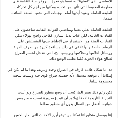
الأساسي الذي “استهنا” به نسبيا هو قدرة البيروقراطية النقابية على
مقاومة الضغوط التي تأتيها من تحت، ومكنها من لجم كل تحركات
الطبقة العاملة وتقييد أيديها أمام الهجمات التي تشنها الطبقة السائدة
ضدها.
الطبقة العاملة تغلي غضبا ومناضلي القواعد النقابية ساخطون على
القيادات الخائنة، لكن غياب بديل يساري كفاحي واضح لهؤلاء مكن
القيادات الميتة من الاستمرار في الإطباق بيديها المتصلبتين على
الزمام، خاصة وأنها تلاقي في ذلك مساعدة كبيرة من طرف الدولة
ووسائل اعلامها ومحاكمها وبوليسها الخ، التي تتدخل لحسم الصراع
لصالح هؤلاء الخونة كلما تطلب الوضع ذلك.
هذا ما شكل علامة فارقة في الصراع وحدد وتيرته، وهذا ما لم يكن في
إمكاننا أن نتوقعه مسبقا، لأنه حصيلة صراع قوى حية وليست نتيجته
محسومة سلفا.
لكن رغم ذلك يعتبر الماركسي أن وضع منظور للصراع ولو أثبتت
التجربة التاريخية لاحقا [ولا بد أن تثبت] ضرورة تصحيحه من بعض
جوانبه، أفضل من النضال بدون أي منظور مطلقا.
إننا وبفضل منظوراتنا تمكنا من توقع أبرز الأحداث التي صار الجميع