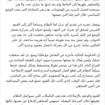
والجماهير ظهرها إلى الحائط ولم يعد لديها ما تتنازل عنه، ولا هي
مستعدة لتحمل المزيد من الهجومات. هذه هي المعادلة التي تحدد الوضع
السياسي خلال المرحلة التي نعيشها.
وبفعل عجزه عن تقديم أي بديل لجأ النظام وسيلجأ أكثر إلى القمع
الشرس لسحق أي تحرك في المهد، وليمنع تحوله إلى شرارة تشعل
الوضع في البلد بأسره. لكنه يواجه جماهير تخلصت إلى حد بعيد من
الخوف، ولم تعش منذ مدة طويلة نسبيا أية هزيمة ساحقة، بل على
العكس تماما، تخرج من كل معركة بانتصار معنوي وخبرة أكبر.
إن الحكومة الحالية عاجزة عن التعامل مع هكذا وضع. بل لقد سقطت
عمليا، وليس هناك ما يجعلها مستمرة سوى خوف الطبقة السائدة من
الفراغ التام. لكن هذا لن يستمر طويلا وستسقط بشكل أوضح، عندها
سيلجأ النظام إلى قطع الغيار المتوفرة لديه وخاصة القوى الإصلاحية
التي ستسارع إلى لعب دورها المشؤوم، لكن بنجاح أقل من الماضي،
فقد مضى ذلك الوقت الذي كانت تلك القوى تتمتع فيه ببعض المصداقية
في أعين الجماهير.
القمع والوعود بالإصلاحات هذه هي التكتيكات التي سيواصل النظام
تطبيقها خلال المرحلة المقبلة. ستنهض الجماهير للدفاع عن نفسها، لكنها