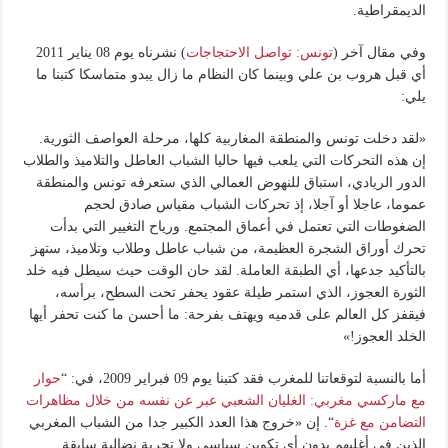
الديمقراطية.
وفي مقال آخر (
تونس: تواصل الاحتجاجات
) نشرناه يوم 08 يناير 2011
أي قبل هروب بن علي وبينما كان النظام ما زال يبدو متماسكا كتبنا ما
يلي:
«لقد دخلت تونس والمنطقة المغاربية كلها، مرحلة العواصف الثورية.
إن هذه التحركات التي يلعب فيها حاليا الشباب العاطل والتلاميذ والطلاب
الدور الريادي، استباق للنهوض العمالي الذي ستعرفه تونس والمنطقة
عموما، عاجلا أو آجلا، إذ تحركات الشباب مقياس صادق لحجم
الضغوطات التي تعتمل في أعماق المجتمع. ورياح التغيير التي بدأت
تحرك أوراق الشجرة العظيمة، من شباب عاطل وطلاب وتلاميذ، ستهز
بالتأكيد جدعها، أي الطبقة العاملة. لقد حان الوقت حيث سيطل فيه خلد
الثورة العجوز، الذي استمر طيلة عقود يحفر تحت السطح، برأسه،
فيقفز كل العالم على قدميه ويهتف بفرحة: ما أحسن ما كنت تحفر أيها
الخلد العجوز!»
أما بالنسبة لتوقعاتنا للمغرب فقد كتبنا يوم 09 فبراير 2009، في: “
حوار
مع ماركسي مغربي: الغليان الشعبي عبر عن نفسه من خلال مظاهرات
التضامن مع غزة
“. إن «خروج هذا العدد الكبير جدا من الشباب المغربي
الذين في أغلبهم بدون أي تكوين سياسي ولا تجربة نضالية سابقة