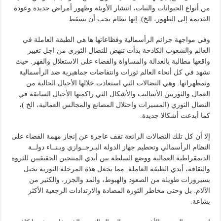
من أنواع الحيوانات والنبات، انتشار الأوبئة وظهور أمراض جديدة وعودة
القديمة إلى الظهور، الخ). إنها نظام يجب أن يسقط.
وفي مواجهة جرائم الرأسمالية وفظاعاتها ها هي الطبقة العاملة في
العالم والشعوب الكادحة بدأت تنهض للنضال الثوري من اجل تغيير
واقعها مطالبة بالعدالة والمساواة والقضاء على الاستغلال والقهر. حيث
نشهد في كل أنحاء العالم ثورات وانتفاضات جماهيرية ضد الرأسمالية
وتمظهراتها. وهي النضالات التي استعادت خلالها الأجيال الحالية من
العمال والثوريين الأساليب والأشكال التي راكمتها الأجيال السابقة في
النضال الثوري (المسيرات واحتلال المصانع والمجالس العمالية، الخ )،
كما أبدعت أشكالا جديدة.
إلا أن كل تلك النضالات الرائعة تقف عاجزة عن إنجاز مهمة القضاء على
النظام الرأسمالي وتحطيم جهاز الدولة البـرجــوازي وبـنــاء دولــة
الديمقراطية العمالية ووضع السلطة بين أيدي المنتجين الحقيقيين للثروة
والثقافة، أيدي الطبقة العاملة. مما يجعل هذه المرحلة الثورية تحبل
بسيرورات طويلة من الصعود والهبوط، والمد والجزر، والكثير من
الآلام. بل وحتى مخاطر الثورة المضادة والارتدادات الرجعية الأكثر
بشاعة.