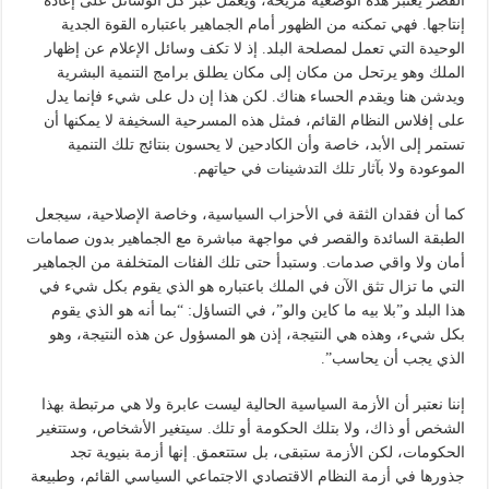
القصر يعتبر هذه الوضعية مريحة، ويعمل عبر كل الوسائل على إعادة
إنتاجها. فهي تمكنه من الظهور أمام الجماهير باعتباره القوة الجدية
الوحيدة التي تعمل لمصلحة البلد. إذ لا تكف وسائل الإعلام عن إظهار
الملك وهو يرتحل من مكان إلى مكان يطلق برامج التنمية البشرية
ويدشن هنا ويقدم الحساء هناك. لكن هذا إن دل على شيء فإنما يدل
على إفلاس النظام القائم، فمثل هذه المسرحية السخيفة لا يمكنها أن
تستمر إلى الأبد، خاصة وأن الكادحين لا يحسون بنتائج تلك التنمية
الموعودة ولا بآثار تلك التدشينات في حياتهم.
كما أن فقدان الثقة في الأحزاب السياسية، وخاصة الإصلاحية، سيجعل
الطبقة السائدة والقصر في مواجهة مباشرة مع الجماهير بدون صمامات
أمان ولا واقي صدمات. وستبدأ حتى تلك الفئات المتخلفة من الجماهير
التي ما تزال تثق الآن في الملك باعتباره هو الذي يقوم بكل شيء في
هذا البلد و”بلا بيه ما كاين والو”، في التساؤل: “بما أنه هو الذي يقوم
بكل شيء، وهذه هي النتيجة، إذن هو المسؤول عن هذه النتيجة، وهو
الذي يجب أن يحاسب”.
إننا نعتبر أن الأزمة السياسية الحالية ليست عابرة ولا هي مرتبطة بهذا
الشخص أو ذاك، ولا بتلك الحكومة أو تلك. سيتغير الأشخاص، وستتغير
الحكومات، لكن الأزمة ستبقى، بل ستتعمق. إنها أزمة بنيوية تجد
جذورها في أزمة النظام الاقتصادي الاجتماعي السياسي القائم، وطبيعة