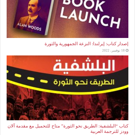
إصدار كتاب: إيرلندا: النزعة الجمهورية والثورة
18 نوفمبر، 2022
كتاب “البلشفية: الطريق نحو الثورة” متاح للتحميل مع مقدمة آلان
وودز للترجمة العربية