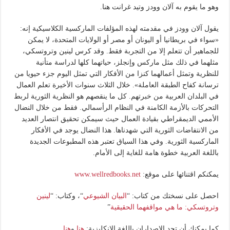
وهو ما يقوم به آلان وودز وتيد غرانت هنا.
يقول آلان وودز في مقدمته لهذه المؤلفات الماركسية الكلاسيكية إنه:
«سواء في بريطانيا أو اليونان أو مصر أو الولايات المتحدة، لا يمكن
للجماهير أن تتعلم إلا من التجربة فقط. وقد كرس لينين وتروتسكي،
مثلهما في ذلك مثل ماركس وإنجلز، حياتهما كلها لدراسة متأنية
للنظرية وتمثل أعمالهما كنزا من الأفكار التي تمثل اليوم جزء حيويا من
ترسانة كفاح الطبقة العاملة». خلال الثلاث سنوات الأخيرة تعلم العمال
في البلدان العربية من خبرتهم. كل ما ينقصهم هو النظرية الثورية لربط
التحركات بالأزمة الكامنة في النظام الرأسمالي. فقط من خلال النضال
الأممي الديمقراطي بقيادة العمال حيث سيمكن تحقيق انتصار العديد
من الانتفاضات الثورية التي شهدناها. هذا النضال يوجد في الأفكار
الماركسية الثورية. وفي هذا السياق تعتبر هذه المطبوعات الجديدة
باللغة العربية خطوة هامة للغاية إلى الأمام.
يمكنكم اقتنائها على موقع:
www.wellredbooks.net
احصل على نسختك من كتاب: “
البيان الشيوعي
“، وكتاب: “
لينين
وتروتسكي: ما هي مواقفهما الحقيقية
”
كما يمكنك أن تجد الإصداران باللغة الإنكليزية:
هنا
و
هنا