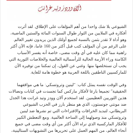
الشيوعي بلا شك واحدا من أهم المؤلفات على الإطلاق. لقد أثرت
أفكاره في الملايين من الثوار طوال السنوات المائة والستين الماضية،
وهو أداة لا تقدر بثمن بالنسبة لجميع أولئك الذين يريدون تغيير العالم.
على الرغم من أن المؤلف كتب قبل أكثر من 160 عاما، فإنه الآن أكثر
راهنية مما كان عليه في أي وقت مضى، خاصة أنه يفسر الأسباب
الكامنة وراء الأزمة الحالية للرأسمالية العالمية والخلاصات الثورية التي
يجب أن نستخلصها منها. وغني عن القول، إن تمكننا من توفيره الآن
للماركسيين الناطقين باللغة العربية هو خطوة هامة للغاية.
وفي الوقت نفسه يمثل كتاب: “لينين وتروتسكي: ما هي مواقفهما
الحقيقية” تجميعا بارعا لأفكار ماركس كما تجسدت في كتابات ونضالات
هذين الثوريين العظيمين. لقد استخدم آلان وودز وتيد غرانت هذا الجدل
ضد مونتي جونستون، الذي هو منظر بارز في الحزب الشيوعي
البريطاني، لتبديد الخرافات والافتراءات التي تم نشرها ضد لينين
وتروتسكي منذ وصولهما إلى الساحة العالمية. ومع التعطش الكبير
للأفكار الماركسية الذي نراه الآن أكثر من أي وقت مضى في جميع
أنحاء العالم، من المهم العمل على تحريرها من التشويهات الستالينية،