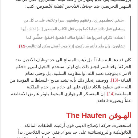
الشهير التحريضي
ضد جحافل الفلاحين القتلة اللصوص
، كتب:
«ينبغي تحطيمهم إربا، وخنقهم وطعنهم، سرا وعلانية، على يد كل من
يستطيع فعل ذلك، تماما كما يجب قتل الكلب المسعور […] لذلك، أيها
السادة الكرام، اضربوا هنا، أنقذوا هناك، اطعنوا، اخنقوا، حطِّموا كما
تشاؤون، وإن متَّم فأنتم مباركون، إذ لا موت أفضل يمكن أن تنالوه.»
[12]
كان قد دعا اليه سابقاً. بل ذهب المصلح الى حد توظيف الانجيل ضد
الحركة. وقد فسر انجلز ذلك بان لوثر استخدم الانجيل لتبرير «حكم
الامراء بموجب نعمة الله، والمقاومة السلبية، بل وحتى نظام
القنانة»
[13]
. ووصف إنجلز ذلك بأنه نشيد مديح «للسلطات المؤيدة من
الله – في خطوة بالكاد تفوَّق عليها اي خادم من خدم الملكية
المطلقة»
[14]
. إن المعسكر البرجوازي المحيط بلوثر عارض الانتفاضة
علناً وبصورة قاطعة.
الهـوفن The Haufen
استحضرت حركة الإصلاح الديني قوى أرعبت الطبقات المالكة –
الكاثوليكية والبروتستانتية على حد سواء. ففي حرب الفلاحين، بدأ