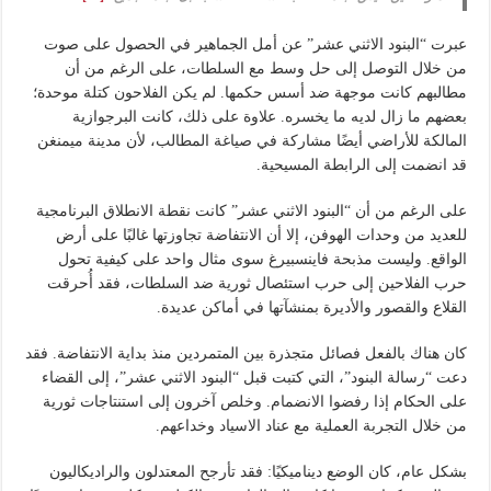
عبرت “البنود الاثني عشر” عن أمل الجماهير في الحصول على صوت
من خلال التوصل إلى حل وسط مع السلطات، على الرغم من أن
مطالبهم كانت موجهة ضد أسس حكمها. لم يكن الفلاحون كتلة موحدة؛
بعضهم ما زال لديه ما يخسره. علاوة على ذلك، كانت البرجوازية
المالكة للأراضي أيضًا مشاركة في صياغة المطالب، لأن مدينة ميمنغن
قد انضمت إلى الرابطة المسيحية.
على الرغم من أن “البنود الاثني عشر” كانت نقطة الانطلاق البرنامجية
للعديد من وحدات الهوفن، إلا أن الانتفاضة تجاوزتها غالبًا على أرض
الواقع. وليست مذبحة فاينسبيرغ سوى مثال واحد على كيفية تحول
حرب الفلاحين إلى حرب استئصال ثورية ضد السلطات، فقد أُحرقت
القلاع والقصور والأديرة بمنشآتها في أماكن عديدة.
كان هناك بالفعل فصائل متجذرة بين المتمردين منذ بداية الانتفاضة. فقد
دعت “رسالة البنود”، التي كتبت قبل “البنود الاثني عشر”، إلى القضاء
على الحكام إذا رفضوا الانضمام. وخلص آخرون إلى استنتاجات ثورية
من خلال التجربة العملية مع عناد الاسياد وخداعهم.
بشكل عام، كان الوضع ديناميكيًا: فقد تأرجح المعتدلون والراديكاليون