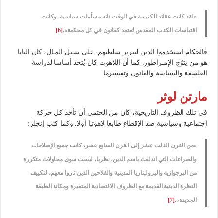
«لقد كانت عقائد الكنيسة في الوقت ذاته مسلّمات سياسية، وكانت
اقتباسات الكتاب المقدس تُعتمد كقانون في كل محكمة».
[6]
فالحكام استخدموا الدين لتبرير سلطتهم. على سبيل المثال، كان البابا
هو من يتوّج الإمبراطور. كما أن اللاهوت كان يُتخذ أساسا لدراسة
الفلسفة والسياسة والقانون وتفسيرها.
مارتن لوثر
في تلك الظروف التاريخية، كان من الحتمي أن تأخذ كل حركة
اجتماعية وسياسية ضد الإقطاع طابعا لاهوتيا أولا. وكما كتب إنجلز:
«من القرن الثالث عشر إلى القرن السابع عشر، كانت جميع الإصلاحات
والصراعات التي اندلعت باسم الدين، نظريا، ليست سوى محاولات متكررة
من البرجوازية والبروليتاريا المدينية والفلاحين الذين ثاروا معهم، لتكييف
النظرة الدينية القديمة مع الظروف الاقتصادية المتغيرة ومكانة الطبقة
الجديدة».
[7]