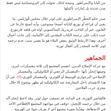
من البابا والإمبراطور. ونتيجة لذلك، تحولت إلى البروتستانتية ليس فقط
مدن عديدة بل إمارات بأكملها.
صدر حكم الحظْر الإمبراطوري على لوثر خلال مجلس فُورْمْس، ما
يعني أن قراءة أو توزيع كتاباته أصبحا ممنوعين، وأنه أصبح خارجا عن
القانون. غير أن الناخب فريدريك الساكسوني آواه في قلعة فارتبورغ،
حيث انكب على ترجمة الكتاب المقدس إلى الألمانية، إلى جانب أعمال
أخرى. وهذا الارتباط الوثيق ببعض النبلاء هو ما يفسر سبب عدم ترجمة
لوثر كلامه المتجذر إلى أفعال ثورية.
الجماهير
مع حركة الإصلاح الديني، انقسم المجتمع إلى ثلاثة معسكرات كبرى،
وصفها إنجلز بأنها: «المعسكر الرجعي أو الكاثوليكي، والمعسكر
الإصلاحي البرجوازي-الوسيط أو اللوثري، والمعسكر الثوري»
[9]
. غير أنّ
هذا الانقسام داخل المعارضة ضد الكاثوليكية لم يظهر بوضوح إلا خلال
مجرى حرب الفلاحين.
فالعناصر الثورية، في البداية، قد تجمعت حول لوثر. وقد لاحظ إنجلز أنّه
من خلال ترجمته للإنجيل، «وقف في مواجهة المجتمع الإقطاعي الآخذ
في الانحطاط، مقدِّما صورة مجتمع آخر لا يعرف شيئا عن الهرمية