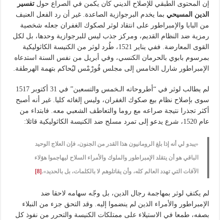
إن المحتوى الطبقي للإصلاح الديني كان يكمن في الصراع حول
تفسير
الدين المسيحي
بما يخدم البرجوازية الصاعدة. غير أن رد الفعل العنيف
من البابا والإمبراطور على انتقاد لوثر لصكوك الغفران جعله شخصية
رمزية ضد النظام القديم، ومركز جذب ليس للبرجوازية وحدها، بل لكل
القوى المعارضة. ففي يناير 1521، طُرد لوثر من الكنيسة الكاثوليكية
بمرسوم بابوي بالحرمان الكنسي، وفي أبريل من نفس السنة استدعاه
الإمبراطور شارل الخامس إلى مجلس فُورْمْس ليُحاكم بتهمة الهرطقة.
لم يطالب لوثر في “أطروحاته الـخمس والتسعين” في 31 أكتوبر 1517
سوى بإصلاح نظام بيع صكوك الغفران، وليس إلغائه كليا. غير أنه أصبح
أكثر تجذرا نتيجة صراعه مع روما والتعاطف الشعبي معه. فابتداء من
عام 1520، شرع يدعو إلى تمرد مسلح ضد الكنيسة الكاثوليكية قائلا:
«يبدو لي أنه إذا بلغ الرومانيون هذا القدر من الجنون، فإن العلاج الوحيد
الباقي هو أن يتقلد الإمبراطور والملوك والأمراء السلاح ليهاجموا هؤلاء
الآفات التي تهدد العالم كله، وأن يقاتلوهم لا بالكلمات، بل بالحديد».
[8]
لم يكتفِ لوثر بمهاجمة رجال الدين، بل وجّه سهامه لاحقا ضد
الإمبراطور والأمراء الذين لم ينضموا إليه. وقد التحق جزء من النبلاء
بصفه، طمعا في الاستيلاء على ممتلكات الكنيسة والتحرر من نفوذ كل