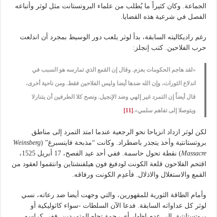
الجماعة. وكان كثيراً ما يُطلب من علماء البروتستانت مثل لوثر وأتباعه
الفصل في شرعية هذه القضايا.
رغم راديكاليته السابقة، بدأ لوثر يلعب دور الوسيط بمجرد أن اندلعت
حرب الفلاحين. كتب إنجلز:
«لقد هاجم الحكومات بعزم. وقال إن القمع الذي تمارسه هو السبب في
اندلاع الثورات، وإن الله ضدها أيضا وليس الفلاحين فقط. ومن ناحية أخرى،
قال أيضاً إن التمرد غير إلهي وضد الإنجيل. ونصح كلا الطرفين أن يتنازلا
ويتوصلا إلى تفاهم سلمي».
[11]
لكن لوثر ازداد انزياحا نحو الرجعية عندما امتد التمرد إلى مناطق
بروتستانتية وأخذ يتجذر باضطراد. وكانت “مذبحة فاينسبرغ” (
Weinsberg
Massacre
) نقطة تحول حاسمة. ففي أحد عيد الفصح، 17 أبريل 1525،
اقتحم الفلاحون قلعة الكونت لودفيغ فون هيلفنشتاين وانتقموا لعقود من
القمع والاستغلال والاذلال. فأعدِم الكونت ورفاقه.
وأمام الطاقة الثورية للمقهورين، والتي وجهت أيضا ضد رعاته، نسي
لوثر كل عداواته السابقة. فدعا الآن السلطات -سواء كاثوليكية أو
بروتستانتيةـ إلى عدم إظهار أي رحمة تجاه المتمردين. ففي كراسه