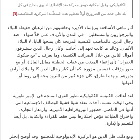
الكاثوليكي. وقبل امكانية خوض معركة ضد الإقطاع الدنيوي بنجاح في كل
بلد على حدة، من الضروريّ أولاً تحطيم هذه المنظّمة المركزية المقدّسة.»
[5]
أثار تباهي الأساقفة ورؤساء الأديرة وحاشيتهم من الرهبان حفيظة النبلاء
والبرجوازيين والمستغَلين – في المدن والأرياف على حَدٍّ سواء – ضد
رجال الدين. فالمناصب الكنسية المربحة كان يمنحها البابا، لا النبلاء
الألمان. وغالبا ما كانت تعهد إلى أجانب. وكان رجال الدين يستنزفون
أموال الناس من خلال الضرائب الكنسية، وما يعرف بـ “بيع صكوك
الغفران” (أي إعفاء المذنب من عقاب الخطيئة مقابل المال)، أو بيع
صور ورُفَات قديسين مزورة. كما أن كبار رجال الدين كانوا ملاك أراض
بدورهم. وبهذه الطرق، كان جزء كبير من الثروة يتجه إلى روما أو
أعوانها.
لقد أعاقت الكنيسة الكاثوليكية تطور القوى المنتجة في الإمبراطورية.
وفي الوقت نفسه، أخذت تفقد شيئا فشيئا الوظائف الاجتماعية التي
أدتها في الماضي. فظهور البيروقراطية الأميرية، وازدهار التجارة،
واختراع الطباعة قوّض احتكارها ليس فقط للقراءة والكتابة، بل أيضا
للتعليم والإدارة.
ومع ذلك، ظل الدين هو الركيزة الأيديولوجية للمجتمع. وقد أوضح إنجلز: