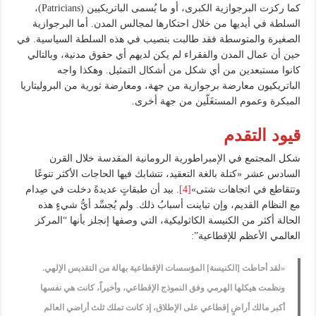
كما ركزت البرجوازية الكبرى، أو ما يُسمى الباتريكيين (Patricians)،
السلطة في أيديها من خلال احتكارها لمجالس المدن. أما البرجوازية
الصغيرة والمتوسطة فقد طالبت بنصيب في هذه السلطة السياسية. في
حين أن عمال المدن والفقراء لم يكن لديهم أي حقوق مدنية، وبالتالي
كانوا مستبعدين من أي شكل من أشكال التمثيل. وهكذا واجه
الباتريكيون معارضة برجوازية من جهة، ومعارضة ثورية من البروليتاريا
المبكرة وعموم المستغَلّين من جهة أخرى.
قيود التقدم
شكل المجتمع في الإمبراطورية الرومانية المقدسة خلال القرن
السادس عشر «كتلة بالغة التعقيد، تتشابك فيها الحاجات الأكثر تنوعًا
وتتقاطع في اتجاهات شتى»
[4]
. بيد أن طبقاتٍ عديدةً دخلت في صِدام
مع النظام القديم، وإن تباينت أسبابُ ذلك. ولم يُجسِّد أيُّ شيءٍ هذه
الحالة أكثر من الكنيسة الكاثوليكية، التي وصفها إنجلز بأنها “المركز
العالمي الأعظم للإقطاعية”:
«لقد أحاطت [الكنيسة] المؤسسات الإقطاعية بهالة من التقديس الإلهي.
ونظمت هيكلها الهرمي وفق النموذج الإقطاعي، وأخيراً، كانت هي نفسها
أكبر مالك أراضٍ إقطاعي على الإطلاق، إذ كانت تملك ثلث أراضي العالم