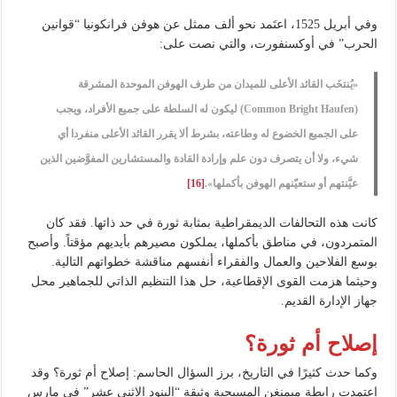
وفي أبريل 1525، اعتَمد نحو ألف ممثل عن هوفن فرانكونيا “قوانين
الحرب” في أوكسنفورت، والتي نصت على:
«يُنتخَب القائد الأعلى للميدان من طرف الهوفن الموحدة المشرقة
(Common Bright Haufen) ليكون له السلطة على جميع الأفراد، ويجب
على الجميع الخضوع له وطاعته، بشرط ألا يقرر القائد الأعلى منفردا أي
شيء، ولا أن يتصرف دون علم وإرادة القادة والمستشارين المفوَّضين الذين
عيَّنتهم أو ستعيّنهم الهوفن بأكملها».
[16]
كانت هذه التحالفات الديمقراطية بمثابة ثورة في حد ذاتها. فقد كان
المتمردون، في مناطق بأكملها، يملكون مصيرهم بأيديهم مؤقتاً. وأصبح
بوسع الفلاحين والعمال والفقراء أنفسهم مناقشة خطواتهم التالية.
وحيثما هزمت القوى الإقطاعية، حل هذا التنظيم الذاتي للجماهير محل
جهاز الإدارة القديم.
إصلاح أم ثورة؟
وكما حدث كثيرًا في التاريخ، برز السؤال الحاسم: إصلاح أم ثورة؟ وقد
اعتمدت رابطة ميمنغن المسيحية وثيقة “البنود الاثني عشر” في مارس