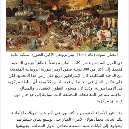
انتصار الموت (عام 1562)، بيتر برويغل الأكبر/ الصورة: ملكية عامة
في القرن السادس عشر، كانت ألمانيا مجتمعاً إقطاعياً هرمي التنظيم،
مُقسمًا إلى أكثر من 300 دويلة ضمن الإمبراطورية الرومانية المقدسة.
من الناحية الشكلية، كان الإمبراطور يتربع على رأس هذا المجتمع. لكن
على عكس الحال في إنجلترا أو فرنسا، لم يكدْ يوجد أي سلطة مركزية
في الإمبراطورية، وذلك لأن مستوى التطور الاقتصادي والمصالح
الناجمة عنه في المقاطعات المختلفة كانت متباينةً إلى حدٍ حال دون
قيام أي مركزية.
وقد انتهز الأمراء الدنيويون والكنسيون في أكبر هذه الدويلات الألمانية
تلك الحالة. فعمل هؤلاء الأمراء الكبار على توسيع نطاق سيطرتهم
ليحولوها إلى كيانات شبه مستقلة تضاهي الدول المطلقة، بجيوشها