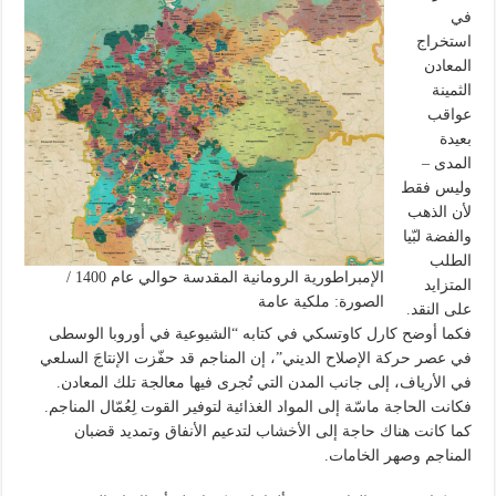
في
استخراج
المعادن
الثمينة
عواقب
بعيدة
المدى –
وليس فقط
لأن الذهب
والفضة لبّيا
الطلب
الإمبراطورية الرومانية المقدسة حوالي عام 1400 /
المتزايد
الصورة: ملكية عامة
على النقد.
فكما أوضح كارل كاوتسكي في كتابه “الشيوعية في أوروبا الوسطى
في عصر حركة الإصلاح الديني”، إن المناجم قد حفّزت الإنتاجَ السلعي
في الأرياف، إلى جانب المدن التي تُجرى فيها معالجة تلك المعادن.
فكانت الحاجة ماسّة إلى المواد الغذائية لتوفير القوت لِعُمّال المناجم.
كما كانت هناك حاجة إلى الأخشاب لتدعيم الأنفاق وتمديد قضبان
المناجم وصهر الخامات.