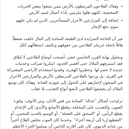
وهناك الفلاحون المرتبطون بالأرض ممن تمتعوا ببعض الحريات
الشخصية، لكنهم ظلوا ملزمين بأداء أعمال لسيد الأرض.
إضافة إلى المزارعين الأحرار المستأجرين، الذين لم يكن عليهم
سوى دفع الإيجار.
غير أن الحاجة المتزايدة لدى الطبقة السائدة إلى المال خلقت ضغطاً
هائلاً باتجاه حرمان الفلاحين من حقوقهم وتكثيف استغلالهم ككل.
وبحلول نهاية القرن الخامس عشر، أصبحت أوضاع الفلاحين لا تُطاق.
فقد استنزفهم الملاك حتى أقصى الحدود. ابتكروا ضرائب وخدمات
جديدة لا حصر لها، وحظروا الهجرة، وقيدوا استخدام الأراضي المشتركة
في القرى، بل وزجوا بالفلاحين المرتبطين بالأرض والمزارعين الأحرار
في السجون لإجبارهم على التحول إلى عبودية القنانة. وهناك كان بوسع
الملاك أن يخضعوا الفلاحين لأبشع أنواع التعذيب بلا عقاب.
تراوحت أشكال “عدالة” السادة من قص الأذان، وبتر الأنوف، وفقء
العيون، والتعذيب على المخلعة، وقطع الأصابع والأيدي؛ إلى الإعدام
بقطع الرأس، أو “السحق على العجلة”، أو الوسم بالحديد المحمي، أو
“التقطيع إربا إلى أربعة أجزاء”. وعندما كان الموت يخلص الفلاح أخيراً
من عذابه الدنيوي، كان على أقاربه الناجين أن يسلموا الجزء الأعظم