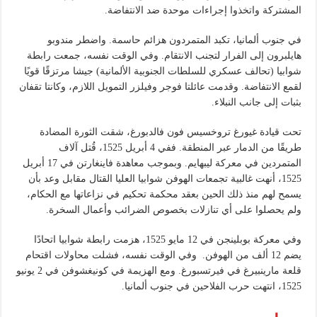
المشتركة واتخذوا إجراءات موحدة ضد الانتفاضة.
في جنوب ألمانيا، تكبد المتمردون هزائم حاسمة. واضطر مندوبو
هايلبرون إلى الفرار لتجنب الانتقام. وفي الوقت نفسه، جمعت رابطة
شوابيا (تحالف عسكري للسلطات الجنوبية الألمانية) جيشا مرتزقًا قويًا
لقمع الانتفاضة. وقدمت عائلتا فوجر وفيلزر التمويل اللازم، وكانتا تقفان
بثبات إلى جانب النبلاء.
تحت قيادة غيورغ تروخسيس فون فالدبورغ، شقت الثورة المضادة
طريقًا من الدمار عبر المنطقة. ففي 4 أبريل 1525، قُتل آلاف
المتمردين في معركة ليبهايم. وبموجب معاهدة فاينغارتن في 17 أبريل
1525، أنهت غالبية تجمعات الهوفن شوابيا العليا القتال مقابل وعد بأن
يسمح لهم منذ ذلك الحين بعقد محكمة تحكيم في نزاعاتها مع الحكام،
ولم يحصلوا على أي تنازلات بخصوص الضرائب وأعمال السخرة.
وفي معركة بوبلينجن في 12 مايو 1525، هزمت رابطة شوابيا اتحادًا
يضم 12 ألف من الهوفن. وفي الوقت نفسه، فشلت محاولات اقتحام
قلعة مارينبيرغ في فيرتسبورغ. ومع الهزيمة في كونيغشوفن في 2 يونيو
1525، انتهت حرب الفلاحين في جنوب ألمانيا.