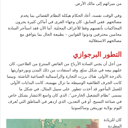
من ميراثهم إلى مالك الأرض.
وفي الوقت نفسه، أعاد الحكام هيكلة النظام القضائي بما يخدم
مصالحهم. ففي السابق، كان وجهاء القرى في أماكن كثيرة يجرون
المحاكمات بأنفسهم وفقا للأعراف المحلية. أما الآن فقد استأجر السادة
محامين محترفين ودونوا القوانين – بطبيعة الحال بما يتوافق مع
مصالحهم الاستغلالية.
التطور البرجوازي
من أجل أن يجني السادة الأرباح من الفائض المنتزع من الفلاحين، كان
عليهم بيعه في شكل سلع. وقد استفادت من ذلك المدن وبورجوازيتها
بالدرجة الأولى. هناك برزت التجارة والرأسمالية الصناعية الناشئة. وبينما
كانت الحرف الطائفية الوسيطة ما تزال مهيمنة، كانت البدايات الأولى
للعمل المأجور قد أخذت تتطور. على سبيل المثال، في شكل ما
يسمى “نظام التشغيل الخارجي”، الذي كان واسع الانتشار بشكل خاص
في صناعة النسيج. أو في التعدين، الذي ازدهر في المناطق التي تُعرف
اليوم بولاية تورينغن وساكسونيا.
كان للزيادة
المطردة