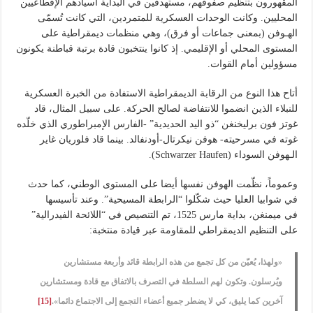
المقهورون بتنظيم صفوفهم، مستهدفين في البداية أسيادهم الإقطاعيين
المحليين. وكانت الوحدات العسكرية للمتمردين، التي كانت تُسمّى
الهـوفن (بمعنى جماعات أو فرق)، وهي منظمات ديمقراطية على
المستوى المحلي أو الإقليمي. إذ كانوا ينتخبون قادة برتبة قباطنة يكونون
مسؤولين أمام القوات.
أتاح هذا النوع من الرقابة الديمقراطية الاستفادة من الخبرة العسكرية
للنبلاء الذين انضموا للانتفاضة لصالح الحركة. على سبيل المثال، قاد
غوتز فون برليخنغن “ذو اليد الحديدية” -الفارس الإمبراطوري الذي خلّده
غوته في مسرحيته- هوفن نيكرتال-أودنفالد. بينما قاد فلوريان غاير
الـهوفن السوداء (Schwarzer Haufen).
وعموماً، نظّمت الهوفن نفسها أيضا على المستوى الوطني، كما حدث
في شوابيا العليا حيث شكّلوا “الرابطة المسيحية”. وعند تأسيسها
في ميمنغن
،
بداية مارس 1525، تم التنصيص في “اللائحة الفيدرالية”
على التنظيم الديمقراطي للمقاومة عبر قيادة منتخبة:
«ولهذا، يُعيّن من كل تجمع من هذه الرابطة قائد وأربعة مستشارين
ويُرسلون. وتكون لهم السلطة في التصرف بالاتفاق مع قادة ومستشارين
آخرين كما يليق، كي لا يضطر جميع أعضاء التجمع إلى الاجتماع دائما».
[15]