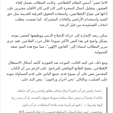
الاثنا عشر” أسس النظام الإقطاعي. وكانت المطالب تشمل إلغاء
العشور، وتقليل أعمال السخرة التي كان التي كان الأقنان مجبرين على
أدائها في ضِياع الإقطاعيين، واستعادة الحقوق العرفية القديمة مثل حق
الصيد واستخدام الأراضي والغابات المشتركة. كما تضمنت مطلب
انتخاب القساوسة من قبل الرعية.
يمكن رصد الإشارة إلى حركة الإصلاح الديني ووظيفتها كعنصر موحد
بشكل واضح في هذا النص الأكثر شيوعا خلال حرب الفلاحين. فقد جرى
تبرير المطالب استنادا إلى “القانون الإلهي”، مما منح هذه البنود صفة
الشمولية.
ومع ذلك، في البند الثالث، الموجه ضد العبودية كأشد أشكال الاستغلال
الإقطاعي، يتضح الطابع التوافقي للبرنامج. على الرغم من أن الكتاب
المقدس ينص على أن يسوع فدى جميع الناس على قدم المساواة بموته
على الصليب، وبالتالي “نحن أحرار وراغبون”، ينص البند على:
«لسنا راغبين في أن نكون أحرارًا بشكل مطلق والتحرر من كل سلطة.
فالله لا يعلمنا أن نعيش حياةً منفلتة تسودها شهوات الجسد، بل أن نحب ربنا
إلهنا وقريبنا. […] فهو لم يأمرنا بعدم طاعة السلطات، بل أن نكون
متواضعين، ليس تجاه أصحاب السلطة فحسب، بل تجاه الجميع».
[17]