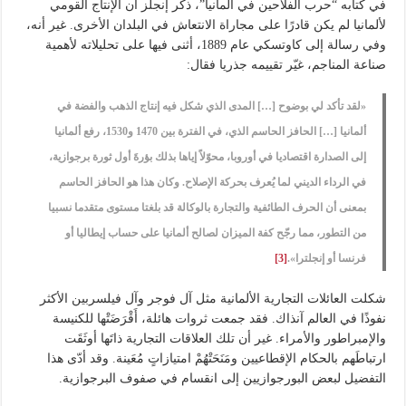
في كتابه “حرب الفلاحين في ألمانيا”، ذكر إنجلز أن الإنتاج القومي
لألمانيا لم يكن قادرًا على مجاراة الانتعاش في البلدان الأخرى. غير أنه،
وفي رسالة إلى كاوتسكي عام 1889، أثنى فيها على تحليلاته لأهمية
صناعة المناجم، غيّر تقييمه جذريا فقال:
«لقد تأكد لي بوضوح […] المدى الذي شكل فيه إنتاج الذهب والفضة في
ألمانيا […] الحافز الحاسم الذي، في الفترة بين 1470 و1530، رفع ألمانيا
إلى الصدارة اقتصاديا في أوروبا، محوّلاً إياها بذلك بؤرةَ أول ثورة برجوازية،
في الرداء الديني لما يُعرف بحركة الإصلاح. وكان هذا هو الحافز الحاسم
بمعنى أن الحرف الطائفية والتجارة بالوكالة قد بلغتا مستوى متقدما نسبيا
من التطور، مما رجّح كفة الميزان لصالح ألمانيا على حساب إيطاليا أو
فرنسا أو إنجلترا».
[3]
شكلت العائلات التجارية الألمانية مثل آل فوجر وآل فيلسربين الأكثر
نفوذًا في العالم آنذاك. فقد جمعت ثروات هائلة، أَقْرَضَتْها للكنيسة
والإمبراطور والأمراء. غير أن تلك العلاقات التجارية ذاتَها أوثَقَت
ارتباطَهم بالحكام الإقطاعيين ومَنَحَتْهُمْ امتيازاتٍ مُعَينة. وقد أدّى هذا
التفضيل لبعض البورجوازيين إلى انقسام في صفوف البرجوازية.