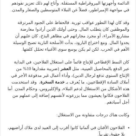
الدائمة وأجهزتها البيروقراطية المستقلة. وأتاح لهم ذلك تعزيز نفوذهم
في مواجهة الإمبراطور، فضلاً عن النبلاء المتوسطين والصغار والمدن.
وقد كان لهذا التطور عواقب ثورية. فالحفاظ على الجنود المرتزقة
والموظفين كان يتطلب المال. وحتى أولئك الذين أرادوا معارضة
مشاريع الأمراء، أو مجرد مجاراتهم في مظاهر البذخ، كان عليهم أن
يجدوا المال. ومع اختراع البارود، بدأت الأسلحة النارية تصبح الوسيلة
الأهم في الحرب. لكن لم يكن بوسع سوى الأغنياء تحمّل كلفتها.
كان النمط الإقطاعي للإنتاج قائماً على استغلال الفلاحين، في البداية
عبر الدفع بالمحاصيل العينية، مثل
العشر
(ضريبة مقدارها 10% من
الإنتاج السنوي تدفع لرجال الدين)، وأداء أعمال غير مدفوعة الأجر في
أملاك السادة الإقطاعيين، ما يُعرف بـ
خدمة السخرة.
وقد استخدمت
هذه الأشكال من الاستغلال لدعم النبلاء، والإكليروس، وحكام المدن. أما
الفلاحون فكانوا يعيشون مما يزرعونه لأنفسهم إضافة إلى عملهم من
أجل أسيادهم.
وكانت هناك درجات متفاوتة من الاستغلال:
الفلاحون الأقنان في ألمانيا كانوا أقرب إلى العبيد لدى ملاك أراضيهم،
بلا حقوق تقريباً.