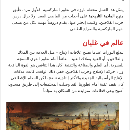
يمثل هذا العمل محطة بارزة في تطور الماركسية. فلأول مرة، طُبق
منهج
المادية التاريخية
على أحداث من الماضي البعيد. ولا يزال درس
حرب الفلاحين، وكتيب إنجلز عنها، يقدم دروساً مهمة لكل من يسعى
لفهم الماركسية والصراع الطبقي.
عالم في غليان
تندلع الثورات عندما تصبح علاقات الإنتاج – مثل العلاقة بين الملاك
والفلاحين، أو العبيد وملاك العبيد – عائقاً أمام تطور القوى المنتجة
للبشرية، أي العلم والصناعة والتقنية. كان هذا التناقض هو القوة الدافعة
وراء حركة الإصلاح وحرب الفلاحين. ففي ذلك الوقت، كانت علاقات
الإنتاج الرأسمالية الجديدة والأكثر إنتاجية تنضج، لكن النظام الإقطاعي
كان يقف عقبة أمام تطورها. لقد وصلت المجتمعات إلى طريق مسدود،
أصبح وعي قطاعات متزايدة من السكان به مؤلماً.