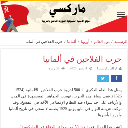
الرئيسية
/
دول العالم
/
أوروبا
/
ألمانيا
/
حرب الفلاحين في ألمانيا
حرب الفلاحين في ألمانيا
لوكاس كوتشيرا
4 يونيو، 2026
86 زيارة
يمثل هذا العام الذكرى الـ 500 لذروة حرب الفلاحين الألمانية (1524-
1526). ففي سياق هذه الحرب، نهضت الجماهير المضطهدة في المدن
والأرياف على حد سواء ضد النظام الإقطاعي الآخذ في التفسخ. وقد
تركت هزيمة الثوار في مايو-يونيو 1525 بصمة لا تمحى في تاريخ ألمانيا
وأوروبا بأسرها.
[نشر هذا المقال في
العدد 50 من مجلة “الدفاع عن الماركسية”
،