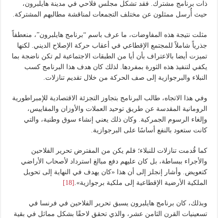
ذات برنامج مشترك. فقد تشكل مجلس فلاحي في مدينة هايلبرون،
حيث أُرسل ممثلون عن مختلف التجمعات لمناقشة مطالبهم المشتركة.
مثلت نتيجة هذه المفاوضات، ما عرف باسم “برنامج هايلبرون”، منعطفاً
جذرياً شاملاً للمجتمع الإقطاعي في أعقاب حركة الإصلاح الديني. لكنها
تميزت أيضا بالاعتراف بأن أيا من الطبقات الاجتماعية لم تكن ناضجة بما
يكفي لتنفيذ هذه الثورة بمفردها. لذلك كان هدف هذا البرنامج كسب
النبلاء والبرجوازية إلى صف الحركة من خلال تقديم تنازلات.
وفي هذا الاتجاه، طالب البرنامج بتجاوز التجزئة الاقتصادية للإمبراطورية
الرومانية المقدسة عن طريق توحيد العملات والأوزان والمقاييس،
وإلغاء الرسوم الجمركية. وكان ذلك يعني إنشاء سوق وطنية، والتي
كانت ستعود بالنفع أساسًا على البرجوازية.
كما قُدمت تنازلات للنبلاء؛ فلم يكن من المفترض تحرير الفلاحين
والأجراء ببساطة، بل كان عليهم دفع مبالغ استرداد لأصحاب الأراضي
كتعويض. وأشار إنجلز إلى أن هذا «كان يهدف في النهاية إلى تحويل
الملكية الأرضية الإقطاعية إلى ملكية برجوازية».
[18]
وبذلك، كان برنامج هايلبرون يسبق تحرير الفلاحين في فرنسا في
تسعينيات القرن الثامن عشر، والذي تحقق لاحقًا بشكل مماثل في بقية