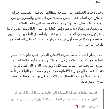
النضال.
وحين دخلت الجماهير إلى الساحة بمطالبها الخاصة، انقسمت حركة
الإصلاح في ألمانيا على أسس طبقية: بين المالكين والمحرومين من
الملكية. فقد وقف لوثر والبرجوازية الحضرية إلى جانب النبلاء
البروتستانت. وهؤلاء بدورهم وقفوا فعليا مع النبلاء الكاثوليك الذين كانوا
يشتركون معهم في المصالح الطبقية نفسها، لسحق الفلاحين وحلفائهم
بوحشية. وهكذا لم تنتهِ أول ثورة برجوازية بالاستيلاء على السلطة من
طرف البرجوازية.
أبدى إنجلز اهتماماً خاصاً بحركة الإصلاح الديني. ففي عام 1850 نشر
كتيباً بعنوان “حرب الفلاحين في ألمانيا”، رسم فيه أوجه التشابه بين
الثورة التاريخية في ألمانيا سنة 1525 وثورة 1848-1849. ففي ثورة
1848، عقدت البرجوازية الألمانية مرة أخرى صفقة مع النبلاء خوفاً من
الجماهير، بدلاً من دفع النضال ضد الإقطاع إلى نهايته المنطقية. وقد
صرّح إنجلز قائلاً:
«إن تلك الطبقات وشرائح الطبقات التي خانت ثورتي 1848 و1849 في كل
مكان، نجدها قد اضطلعت بدور الخيانة منذ 1525، وإن كان ذلك على مستوى
أدنى من التطور».
[2]