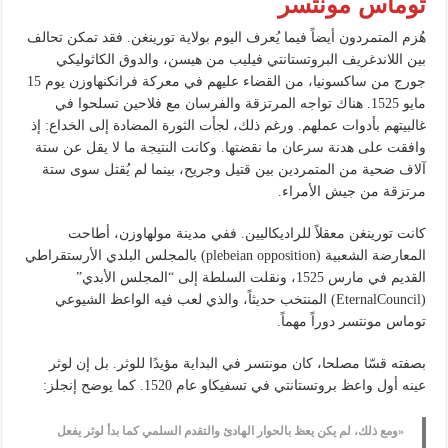
توماس مونتسر
هُزم المتمردون أيضاً فيما يُعرف اليوم بولاية تورينغن. فقد تمكن تحالف
بين اللاندغريف البروتستانتي فيليب من هيسن، والدوق الكاثوليكي
جورج من ساكسونيا، من القضاء عليهم في معركة فرانكنهاوزن يوم 15
مايو 1525. هناك تواجه المرتزقة والفرسان مع فلاحين تسلحوا في
غالبيتهم بأدوات عملهم. ورغم ذلك، لجأت الثورة المضادة إلى الخداع: إذ
وافقت على هدنة سرعان ما نقضتها. وكانت النتيجة ما لا يقل عن ستة
آلاف ضحية من المتمردين بين قتيل وجريح، بينما لم يُقتل سوى ستة
مرتزقة من جيش الأمراء.
كانت تورينغن معقلاً للراديكاليين. ففي مدينة مولهاوزن، أطاحت
المعارضة الشعبية (plebeian opposition) بالمجلس البلدي الأرستقراطي
القديم في مارس 1525، ونقلت السلطة إلى “المجلس الأبدي”
(EternalCouncil) المنتخب حديثاً، والذي لعب فيه الواعظ الشيوعي
توماس مونتسر دوراً مهماً.
بصفته قسّا مصلحا، كان مونتسر في البداية مؤيدًا للوثر. بل إن لوثر
عينه أول واعظ بروتستانتي في تسفيكاو عام 1520. كما يوضح إنجلز:
«ومع ذلك، لم يكن يعظ بالحوار الهادئ والتقدم السلمي كما بدأ لوثر يفعل