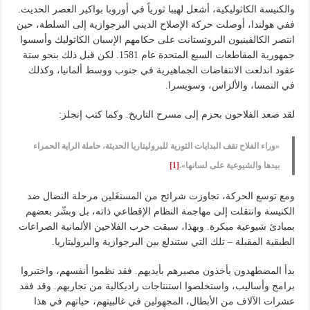
والكنيسة الكاثوليكية، أشعل لهيبا ثورياً في أوروبا بواكير العصر الحديث.
ففي هولندا، أوصلت حركة الإصلاح الديني البرجوازية إلى السلطة، حين
انتصر الكالفينيون البروتستانت على حكامهم الإسبان الكاثوليك وأسسوا
جمهورية المقاطعات السبع المتحدة عام 1581. لكن قبل ذلك بنحو ستة
عقود اندلعت الانتفاضات الجماهيرية في جنوب ووسط ألمانيا، وكذلك
في النمسا، والألزاس، وسويسرا.
لقد صعد الفلاحون بحزم إلى مسرح التاريخ. وكما كتب إنجلز:
«وراء الفلاح تقف البدايات الثورية للبروليتاريا الحديثة، حاملة الراية الحمراء
بيدها والشيوعية على لسانها».
[1]
ومع توسع الحركة، تجاوزت شرائح من المستغَلين مرحلة النضال ضد
الكنيسة وانتقلت إلى مهاجمة النظام الإقطاعي ذاته، بل وبشّر بعضهم
بمبادئ شيوعية مبكرة. وبهذا، سبقت حرب الفلاحين الألمانية الصراعات
الطبقية المقبلة – تلك التي ستندلع بين البرجوازية والبروليتاريا.
بدأ المضطهدون يأخذون مصيرهم بأيديهم. فقد نظموا أنفسهم، واختبروا
برامج وأساليب، واستخلصوا استنتاجات راديكالية من تجاربهم. وقد فقد
عشرات الآلاف من الأبطال، المجهولين في غالبيتهم، حياتهم في هذا