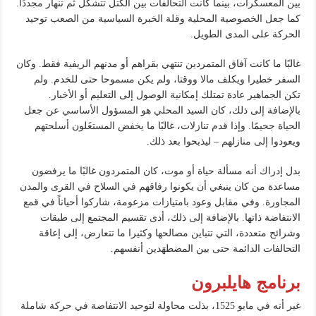
بين المعسكرات، بينما كانت التحالفات بين الكتل تتشكل ثم تنهار مجددًا.
كما جعل الخصوصية المحلية وقلة الخبرة السياسية من الصعب توحيد
الحركة على المدى الطويل.
غالبًا ما كانت آفاق المتمردين تنتهي بقراهم أو مدنهم الريفية فقط. وكان
السفر خطيرا ويكلف مالا ووقتا، ولم يكن مسموحا حتى للخدم. ولم
تكن الجماهير عادة تمتلك إمكانية الوصول إلى التعليم أو الأخبار.
بالإضافة إلى ذلك، كان السيد المحلي هو المسؤول الأساسي عن جعل
الحياة جحيمًا. وإذا قدم تنازلات، غالبًا ما يخفض المستغَلون أسلحتهم
ويعودوا إلى منازلهم – ليذبحوا بعد ذلك.
بدل إدراك أنه مسألة حياة أو موت، كان المتمردون غالبًا ما يرفضون
مساعدة من كان ينبغي أن يكونوا رفاقهم في السلاح في القرى والمدن
المجاورة. وفي مقابل وعود بامتيازات مزعومة، شاركوا أحياناً في قمع
الانتفاضة ذاتها. بالإضافة إلى ذلك، أدى تقسيم المجتمع إلى طبقات
وشرائح متعددة، التي تتباين مصالحها وكثيرا ما تتعارض، إلى إعاقة
التحالفات الدائمة حتى بين المضطهَدين أنفسهم.
برنامج هايلبرون
غير أنه في مايو 1525، بذلت محاولة لتوحيد الانتفاضة في حركة شاملة