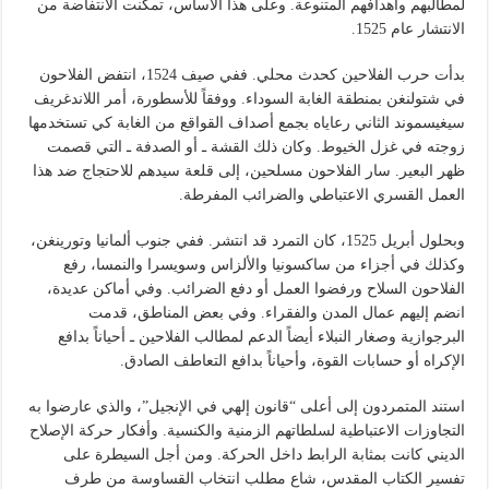
لمطالبهم وأهدافهم المتنوعة. وعلى هذا الأساس، تمكنت الانتفاضة من
الانتشار عام 1525.
بدأت حرب الفلاحين كحدث محلي. ففي صيف 1524، انتفض الفلاحون
في شتولنغن بمنطقة الغابة السوداء. ووفقاً للأسطورة، أمر اللاندغريف
سيغيسموند الثاني رعاياه بجمع أصداف القواقع من الغابة كي تستخدمها
زوجته في غزل الخيوط. وكان ذلك القشة ـ أو الصدفة ـ التي قصمت
ظهر البعير. سار الفلاحون مسلحين، إلى قلعة سيدهم للاحتجاج ضد هذا
العمل القسري الاعتباطي والضرائب المفرطة.
وبحلول أبريل 1525، كان التمرد قد انتشر. ففي جنوب ألمانيا وتورينغن،
وكذلك في أجزاء من ساكسونيا والألزاس وسويسرا والنمسا، رفع
الفلاحون السلاح ورفضوا العمل أو دفع الضرائب. وفي أماكن عديدة،
انضم إليهم عمال المدن والفقراء. وفي بعض المناطق، قدمت
البرجوازية وصغار النبلاء أيضاً الدعم لمطالب الفلاحين ـ أحياناً بدافع
الإكراه أو حسابات القوة، وأحياناً بدافع التعاطف الصادق.
استند المتمردون إلى أعلى “قانون إلهي في الإنجيل”، والذي عارضوا به
التجاوزات الاعتباطية لسلطاتهم الزمنية والكنسية. وأفكار حركة الإصلاح
الديني كانت بمثابة الرابط داخل الحركة. ومن أجل السيطرة على
تفسير الكتاب المقدس، شاع مطلب انتخاب القساوسة من طرف