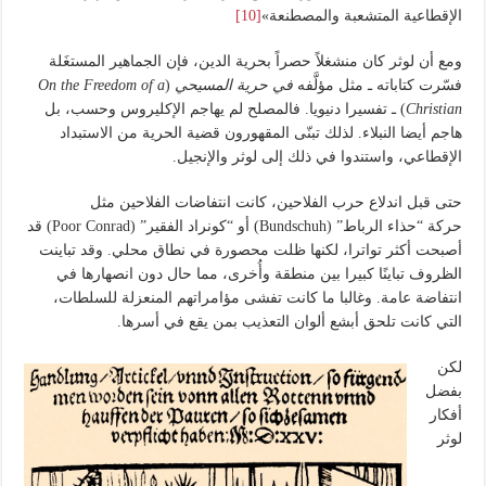
الإقطاعية المتشعبة والمصطنعة»
[10]
ومع أن لوثر كان منشغلاً حصراً بحرية الدين، فإن الجماهير المستغَلة
فسّرت كتاباته ـ مثل مؤلَّفه
في حرية المسيحي
(
On the Freedom of a
Christian
) ـ تفسيرا دنيويا. فالمصلح لم يهاجم الإكليروس وحسب، بل
هاجم أيضا النبلاء. لذلك تبنّى المقهورون قضية الحرية من الاستبداد
الإقطاعي، واستندوا في ذلك إلى لوثر والإنجيل.
حتى قبل اندلاع حرب الفلاحين، كانت انتفاضات الفلاحين مثل
حركة “حذاء الرباط” (Bundschuh) أو “كونراد الفقير” (Poor Conrad) قد
أصبحت أكثر تواترا، لكنها ظلت محصورة في نطاق محلي. وقد تباينت
الظروف تباينًا كبيرا بين منطقة وأُخرى، مما حال دون انصهارها في
انتفاضة عامة. وغالبا ما كانت تفشى مؤامراتهم المنعزلة للسلطات،
التي كانت تلحق أبشع ألوان التعذيب بمن يقع في أسرها.
لكن
بفضل
أفكار
لوثر