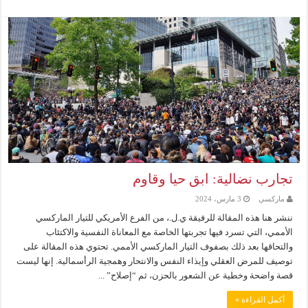
تجارب نضالية: ابق حيا وقاوم
ماركسي
3 مارس، 2024
ننشر هنا هذه المقالة للرفيقة ي.ل.، من الفرع الأمريكي للتيار الماركسي
الأممي، التي تسرد فيها تجربتها الخاصة مع المعاناة النفسية والاكتئاب
والتحاقها بعد ذلك بصفوف التيار الماركسي الأممي. تحتوي هذه المقالة على
توصيف للمرض العقلي وإيذاء النفس والانتحار وهمجية الرأسمالية. إنها ليست
قصة واضحة وخطية عن الشعور بالحزن، ثم “إصلاح” ...
أكمل القراءة »