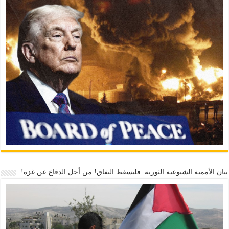
بيان الأممية الشيوعية الثورية: فليسقط النفاق! من أجل الدفاع عن غزة!