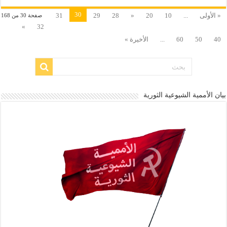
30
« الأولى
...
10
20
«
28
29
31
صفحة 30 من 168
»
32
40
50
60
...
الأخيرة »
بيان الأممية الشيوعية الثورية