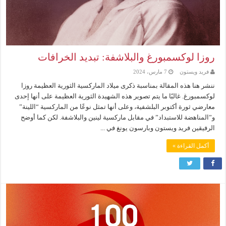
روزا لوكسمبورغ والبلاشفة: تبديد الخرافات
فريد ويستون
7 مارس، 2024
ننشر هنا هذه المقالة بمناسبة ذكرى ميلاد الماركسية الثورية العظيمة روزا
لوكسمبورغ. غالبًا ما يتم تصوير هذه الشهيدة الثورية العظيمة على أنها إحدى
معارضي ثورة أكتوبر البلشفية، وعلى أنها تمثل نوعًا من الماركسية “اللينة”
و”المناهضة للاستبداد” في مقابل ماركسية لينين والبلاشفة. لكن كما أوضح
الرفيقين فريد ويستون وبارسون يونغ في ...
أكمل القراءة »