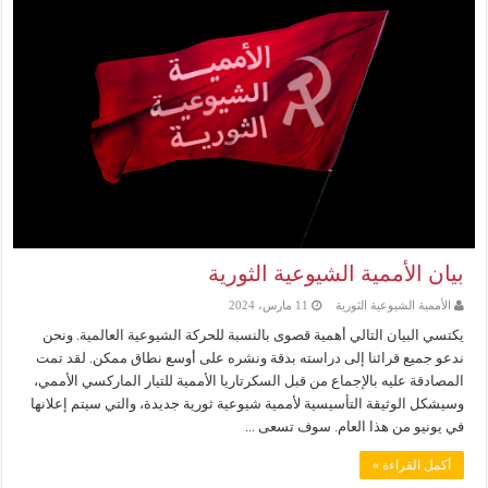
بيان الأممية الشيوعية الثورية
الأممية الشيوعية الثورية
11 مارس، 2024
يكتسي البيان التالي أهمية قصوى بالنسبة للحركة الشيوعية العالمية. ونحن
ندعو جميع قرائنا إلى دراسته بدقة ونشره على أوسع نطاق ممكن. لقد تمت
المصادقة عليه بالإجماع من قبل السكرتاريا الأممية للتيار الماركسي الأممي،
وسيشكل الوثيقة التأسيسية لأممية شيوعية ثورية جديدة، والتي سيتم إعلانها
في يونيو من هذا العام. سوف تسعى ...
أكمل القراءة »