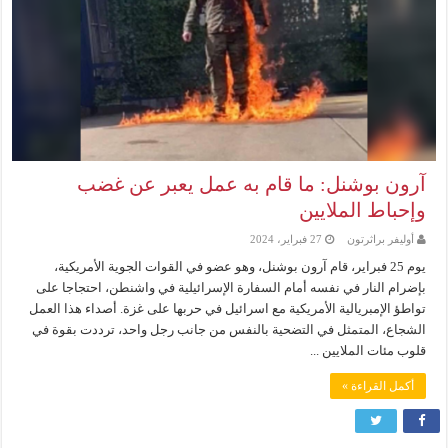
آرون بوشنل: ما قام به عمل يعبر عن غضب
وإحباط الملايين
أوليفر براثرتون
27 فبراير، 2024
يوم 25 فبراير، قام آرون بوشنل، وهو عضو في القوات الجوية الأمريكية،
بإضرام النار في نفسه أمام السفارة الإسرائيلية في واشنطن، احتجاجا على
تواطؤ الإمبريالية الأمريكية مع اسرائيل في حربها على غزة. أصداء هذا العمل
الشجاع، المتمثل في التضحية بالنفس من جانب رجل واحد، ترددت بقوة في
قلوب مئات الملايين ...
أكمل القراءة »