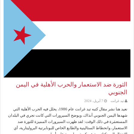
الثورة ضد الاستعمار والحرب الأهلية في اليمن
الجنوبي
تيد غرانت
7 أبريل، 2024
نعيد هنا نشر مقال كتبه تيد غرانت عام 1986، يحلل فيه الحرب الأهلية التي
شهدها اليمن الجنوبي آنذاك، ويوضح السيرورات التي كانت تجري في البلدان
المستعمَرة في ذلك الوقت: لقد ظهرت السيرورات المميزة للثورة ضد
الاستعمار، وانحطاط الستالينية والطابع الخاص للبونابرتية البروليتارية، أي