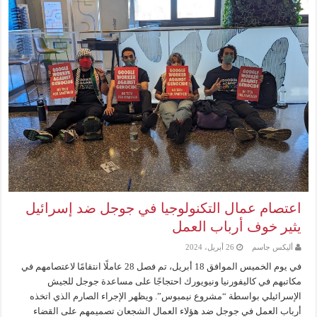
اعتصام عمال التكنولوجيا في جوجل ضد إسرائيل
يثير خوف أرباب العمل
أليكس جاسم
26 أبريل، 2024
في يوم الخميس الموافق 18 أبريل، تم فصل 28 عاملًا انتقامًا لاعتصامهم في
مكاتبهم في كاليفورنيا ونيويورك احتجاجًا على مساعدة جوجل للجيش
الإسرائيلي بواسطة “مشروع نيمبوس”. ويظهر الإجراء الصارم الذي اتخذه
أرباب العمل في جوجل ضد هؤلاء العمال الشجعان تصميمهم على القضاء