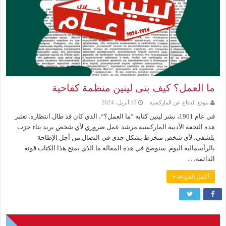
ما العمل؟ كيف بنى لينين منظمة كفاحية
موقع الدفاع عن الماركسية
13 أبريل، 2024
في عام 1901، نشر لينين كتابه “ما العمل؟“، الذي كان قد طال انتظاره. تعتبر
هذه التحفة الأدبية الماركسية مرشد عمل ضروري لأي شخص يريد بناء حزب
بلشفي، لأي شخص منخرط بشكل جدي في النضال من أجل الإطاحة
بالرأسمالية اليوم. سنوضح في هذه المقالة ما الذي يمنح هذا الكتاب قوته
الدائمة، ...
أكمل القراءة »