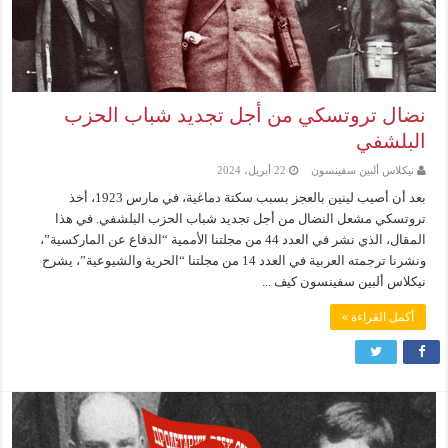
نضال تروتسكي من أجل تجديد شباب الحزب
البلشفي
نيكلاس ألبين سفينسون
22 أبريل، 2024
بعد أن أصيب لينين بالعجز بسبب سكتة دماغية، في مارس 1923، أخذ
تروتسكي مشعل النضال من أجل تجديد شباب الحزب البلشفي. في هذا
المقال، الذي نشر في العدد 44 من مجلتنا الأممية “الدفاع عن الماركسية”،
ونشرنا ترجمته العربية في العدد 14 من مجلتنا “الحرية والشيوعية”، يشرح
نيكلاس ألبين سفينسون كيف ...
أكمل القراءة »