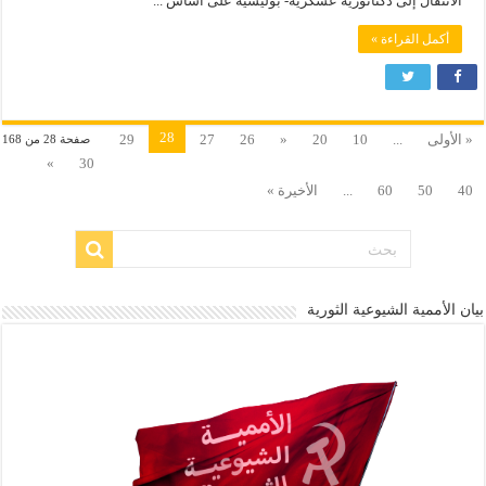
الانتقال إلى دكتاتورية عسكرية- بوليسية على أساس ...
أكمل القراءة »
28
« الأولى
...
10
20
«
26
27
29
صفحة 28 من 168
»
30
40
50
60
...
الأخيرة »
بيان الأممية الشيوعية الثورية