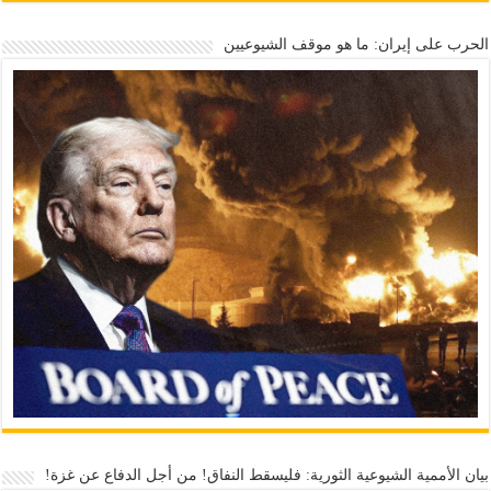
الحرب على إيران: ما هو موقف الشيوعيين
بيان الأممية الشيوعية الثورية: فليسقط النفاق! من أجل الدفاع عن غزة!