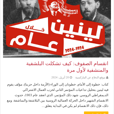
انقسام الصفوف: كيف تشكلت البلشفية
والمنشفية لأول مرة
موقع الدفاع عن الماركسية
20 أبريل، 2024
كتاب: خطوة إلى الأمام، خطوتان إلى الوراء (الأزمة داخل حزبنا)، مؤلف يقوم
فيه لينين بتحليل تداعيات المؤتمر الثاني لحزب العمال الاشتراكي
الديمقراطي الروسي. شهد ذلك المؤتمر، الذي انعقد عام 1903، حدوث
الانقسام الشهير داخل الحركة العمالية الروسية بين البلاشفة والمناشفة. ومع
ذلك، فإن ذلك الانقسام لم يكن في البداية يتعلق ...