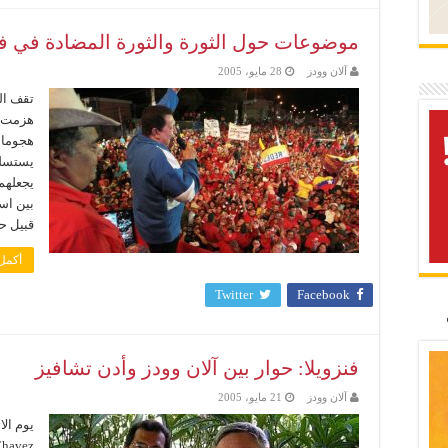
موضوعات حول الثورة والثورة المضادة في فن
آلان وودز
28 مايو، 2005
تقف الث
هزمت ال
هجوما 
يستسلم
يجعلهم
بين اس
قبيل حم
أكمل 
Twitter
Facebook
فنزويلا: حوار بين آلان وودز وأدن تشافيز
آلان وودز
21 مايو، 2005