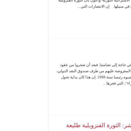
اشتراكية الثورية- واعون بأن الثورة الفنزويلية
ي سبيلها. إن الانتصارات التي ...
في حاجة إلى تضامننا. فبعد أن ضجروا من عقود
لمفروضة عليهم من طرف صندوق النقد الدولي،
توجه ملايين الأشخاص نحو هوغو تشافيز ونصبوه رئيسا سنة 1998. إن هذا كان بداية تحول
، التي فجرها ...
: الثورة الفنزويلية طليعة