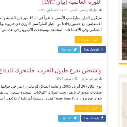
الثورة العالمية [بيان IMT]
التيار الماركسي الأممي
23 أغسطس، 2005
أغسطس، مع حضور رفاقنا من التيار الماركسي الثوري في فنزويلا وب
التضامن وفي الاجتماعات المختلفة. وسيتحدث آلان وودز في عدد من ال
أكمل القراءة »
Twitter
Facebook
واشنطن تقرع طبول الحرب: فلنتحرك للدفاع ع
خورخي مارتن
1 يونيو، 2005
يوم الثلاثاء 26 أبريل 2005، وعشية انطلاق كوندليزا راي
صفحات نيويورك تايمز، تحت عنوان: “الولايات المتحدة تسعى إلى تقوي
خوان فوريرو Juan Forero بعدة “مصادر رسمية أمريكية”، يؤكدون أساسا على أن « إدارة بوش تدرس ...
أكمل القراءة »
Twitter
Facebook