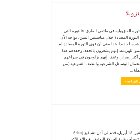
زويلا
ورة الفنزويلية في ملتقى الطرق. فالثورة التي
ثورة المضادة خلال مناسبتين اثنتين، تواجه الآن
شرسا جديدا. هذا يعني أن قوى الثورة المضادة لم
وا للهزيمة. إنهم يشعرون بالحقد، وحقدهم هذا
 أكثر إصرارا وعنفا. إنهم يزاوجون في صراعهم
تعمال الوسائل الشرعية والنصف الشرعية (من
لة ...
القراءة »
يوم الاثنين 18 أبريل، قدم لي أدن تشافيز (Adan
Chavez) – أحد قادة الحركة البوليفارية والأخ الأكبر