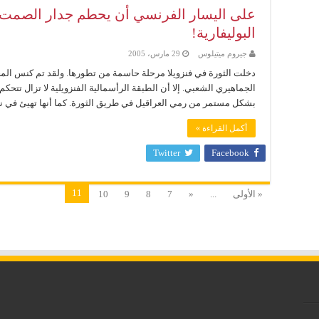
على اليسار الفرنسي أن يحطم جدار الصمت 
البوليفارية!
جيروم ميتيلوس
29 مارس، 2005
دخلت الثورة في فنزويلا مرحلة حاسمة من تطورها. ولقد تم كنس المحا
الجماهيري الشعبي. إلا أن الطبقة الرأسمالية الفنزويلية لا تزال تتح
بشكل مستمر من رمي العراقيل في طريق الثورة. كما أنها تهيئ في نف
أكمل القراءة »
Twitter
Facebook
11
« الأولى
...
«
7
8
9
10