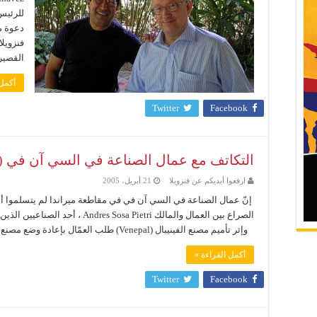
للرئيس
دعوة من
القصير 
أكمل 
Twitter
Facebook
التكاتف مع عمال الصناعة في السي آن في (CNV) في فنزويلا
ارفعوا أيديكم عن فنزويلا
21 أبريل، 2005
إنّ عمال الصناعة في السي آن في في مقاطعة ميراندا لم يتسلموا أج
وإثر تأميم مصنع الفينيبال (Venepal) طلب العمّال بإعادة وضع مصنع الورق ...
أكمل القراءة »
Twitter
Facebook