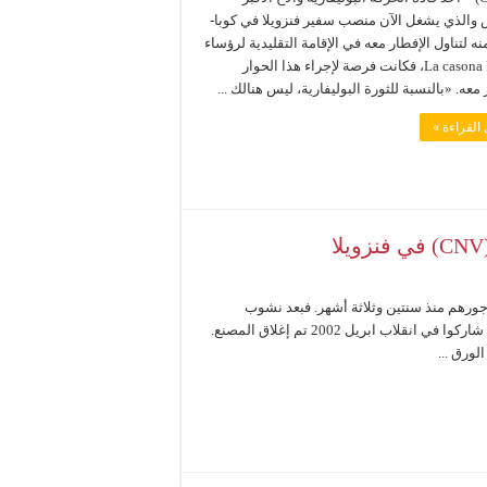
 والذي يشغل الآن منصب سفير فنزويلا في كوبا-
ه لتناول الإفطار معه في الإقامة التقليدية لرؤساء
فنزويلا La casona، فكانت فرصة لإجراء هذا الحوار
معه. «بالنسبة للثورة البوليفارية، ليس هنالك ...
القراءة »
ورهم منذ سنتين وثلاثة أشهر. فبعد نشوب
الصراع بين العمال والمالك Andres Sosa Pietri ، أحد الصناعيين الذين شاركوا في انقلاب ابريل 2002 تم إغلاق المصنع.