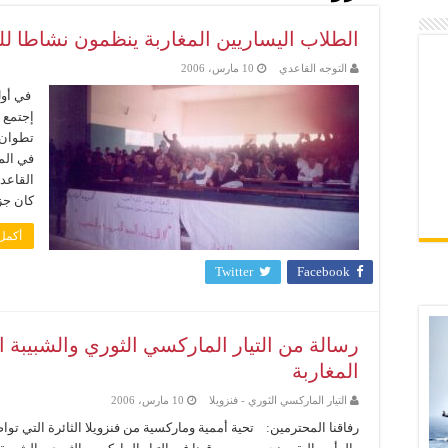
الطلاب اليساريين المغاربة ينظمون نشاطا للت
التوجه القاعدي
10 مارس، 2006
في أول 
تطوان ش
في الم
القاعدي
كان جز
أكمل 
Twitter
Facebook
رسالة من التيار الماركسي الثوري والشبيبة ال
المغاربة
التيار الماركسي الثوري - فنزويلا
10 مارس، 2006
رفاقنا المحترمين: تحية أممية وماركسية من فنزويلا الثائرة التي توا