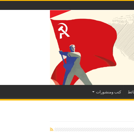
ئط
كتب ومنشورات