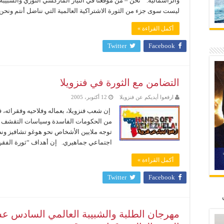
والرأسمالية. نحن – من موقعنا في التيار الماركسي الثوري والشبيبة ال
ليست سوى جزء من الثورة الاشتراكية العالمية التي نناضل أنتم ونحن ف
أكمل القراءة »
Twitter
Facebook
التضامن مع الثورة في فنزويلا
ارفعوا أيديكم عن فنزويلا
12 أكتوبر، 2005
إن شعب فنزويلا، بعماله وفلاحيه وفقرائه، 
من الحكومات الفاسدة وسياسات التقشف ا
اجتماعي جماهيري. إن أهداف “ثورة الفقراء”
أكمل القراءة »
Twitter
Facebook
مهرجان الطلبة والشبيبة العالمي السادس عشر