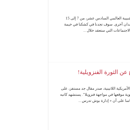
سيكون التيار الماركسي الأممي حاضراً في الـ 16 مهرجان الطلبة والشبيبة العالمي السادس عشر، من 7 إلى 15
لدان أخرى. سوف تجدنا في كشكنا في خيمة
اجتماعات التي ستعقد خلال ...
ن الثورة الفنزويلية!
س في جولتها الأمريكية اللاتينية، صدر مقال جد مستفز، على
ة موقعها في مواجهة فنزويلا”. يستشهد كاتبه