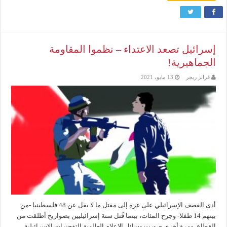
إسرائيل تصعد الاعتداء – نظموا المقاومة
الجماهيرية!
فرانز ريجر
13 مايو، 2021
أدى القصف الإسرائيلي على غزة إلى مقتل ما لا يقل عن 48 فلسطينيا -من
بينهم 14 طفلا- وجرح المئات، بينما قُتل ستة إسرائيليين بصواريخ أطلقت من
القطاع. ومرة أخرى صورت وسائل الإعلام العالمية التفجيرات الاسرائيلية