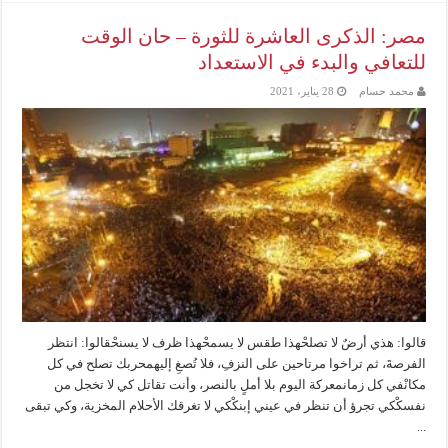
مصر: الذكرى العاشرة للثورة – حان الوقت
للتعافي والبدء في الاستعداد
محمد حسام
28 يناير، 2021
قالوا: هذي أرضٌ لا تصلحْهذا طقس لا يسمحْهذا ظرف لا يسنحْقالوا: انتظر
الفرصةَ، ثم تراخوا مرتاحين على النزفِ، فلا تُصغِ إليهمحربك تصلح في كل
مكانْفي كل زمانمعركة اليوم بلا أملٍ بالنصر، وأنت تقاتل كي لا تخجل من
نفسكْكي تجرؤ أن تنظر في عيني إبنكْكي لا تغرقك الأحلام المخزية، وكي تبقى
...