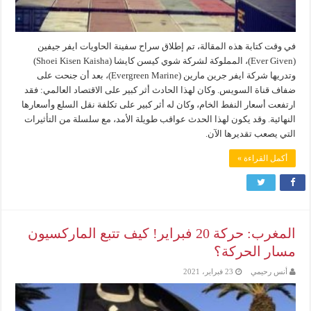
في وقت كتابة هذه المقالة، تم إطلاق سراح سفينة الحاويات ايفر جيفين
(Ever Given)، المملوكة لشركة شوي كيسن كايشا (Shoei Kisen Kaisha)
وتدريها شركة ايفر جرين مارين (Evergreen Marine)، بعد أن جنحت على
ضفاف قناة السويس. وكان لهذا الحادث أثر كبير على الاقتصاد العالمي: فقد
ارتفعت أسعار النفط الخام، وكان له أثر كبير على تكلفة نقل السلع وأسعارها
النهائية. وقد يكون لهذا الحدث عواقب طويلة الأمد، مع سلسلة من التأثيرات
التي يصعب تقديرها الآن.
أكمل القراءة »
المغرب: حركة 20 فبراير! كيف تتبع الماركسيون
مسار الحركة؟
أنس رحيمي
23 فبراير، 2021