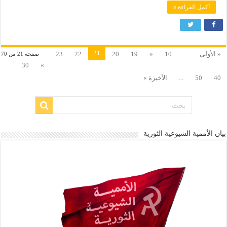
أكمل القراءة »
21
« الأولى
...
10
«
19
20
22
23
صفحة 21 من 70
30
»
40
50
...
الأخيرة »
بيان الأممية الشيوعية الثورية