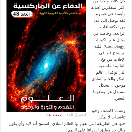
كان كانط واحدا من
أكثر المفكرين أصالة
وأهمية في عصره.
فقد توصل إلى عدد
من الاكتشافات
الرائعة، وخاصة في
مجال علم الكونيات
(Cosmology). لكنه
لم ينجح قط في
الإفلات من فخ
الثنائية الفلسفية،
التي تؤكد أن عالم
الفكر والعالم المادي
موجودان بشكل
مستقل عن بعضهما
البعض.
وعندما اكتشف وجود
لتحميل العدد:
اضغط هنا
تناقضات لا يمكن
حلها في الطريقة التي نفهم بها العالم المادي، استنتج أنه لابد وأن يكون
هناك حد مطلق لقدراتنا على الفهم.