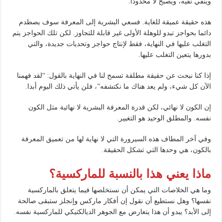
وينفي نفيه، ويصبح لا محدودا.
هذه حقيقة عميقة للغاية. فسعي البشرية إلى المعرفة سوف يصطدم
دائما بحواجز تبدو للوهلة الأولى غير قابلة للتجاوز. لكن تلك الحواجز يتم
التغلب عليها في النهاية، فقط لإنتاج حواجز وتحديات جديدة، والتي
بدورها يتعين التغلب عليها.
إذا كنا نبحث عن حقيقة مطلقة تسمح لنا في النهاية بالقول: “لقد فهمنا
الآن كل شيء، ولم يعد هناك ما نكتشفه”، فلن يأتي ذلك اليوم أبدا.
إن الكون لا نهائي، لكن قدرة المعرفة البشرية لا نهائية مثل الكون
نفسه. والمطلق الوحيد هو التغيير.
وفي آخر المطاف هذه السيرورة التي لا نهاية لها من تعميق المعرفة
بالكون، هي وحدها التي تشكل الحقيقة.
ماذا يعني هذا بالنسبة للماركسية؟
وما هي الخلاصات التي يمكن أن نستخلصها فيما يتعلق بالماركسية
نفسها؟ وهل نستطيع أن نقول إن أفكار ماركس وإنجلز ستبقى صالحة
إلى الأبد؟ يبدو أن هذا يتعارض مع الجوهر الديالكتيكي للماركسية نفسه.