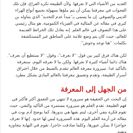
العديد من الأشياء التي لا نعرفها. ولأن الطبيعة تكره الفراغ، فإن تلك
الفجوات في معرفتنا يمكن أن يتم ملؤها بسهولة بجميع أنواع الهراء
الديني والصوفي. إن ما يسمى بـ“مبدأ عدم التحديد” الذي يتناوله بن
كيري في مقاله عن المثالية في الفيزياء الكمومية، هو مثال رئيسي
على هذا التصوف في عالم العلم. إنه يعادل تلك الخرائط القديمة
للعالم، حيث كان يتم وضع علامة على المناطق غير المستكشفة
بكلمات: “هنا توجد وحوش”.
لكن هناك فرق كبير بين قول: “لا نعرف”، وقول: “لا نستطيع أن نعرف”.
هناك دائما أشياء كثيرة لا نعرفها. ولكن ما لا نعرفه اليوم، سنعرفه
بالتأكيد غدا. سيرورة معرفة العالم تتقدم بالضبط من خلال اختراق
أسرار الطبيعة، وتقدم وتعميق معرفتنا بالعالم المادي بشكل مطرد.
من الجهل إلى المعرفة
إن البحث عن الحقيقة هو سيرورة لا تنتهي من التعمق أكثر فأكثر في
فهم الطبيعة. تقدم العلم هو سيرورة مستمرة من التأكيد والنفي، حيث
تقوم فكرة بنفي أخرى، ليتم نفيها هي بدورها، كما يوضح آدم بوث في
مقاله عن أزمة العلم اليوم. هذه السيرورة ليس لها حدود. إنها لا تعرف
حواجزا لا يمكن عبورها، وكلما صادفت حاجزا، تقوم في النهاية بتجاوزه
ونفيه.