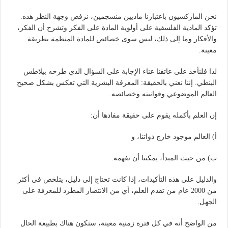
نحن الماركسيون باعتبارنا ماديين منسجمين، نرفض وجهة النظر هذه.
تؤكد المادية الفلسفية على أولوية المادة على الفكر وتشرح أن الفكر،
والأفكار وما إلى ذلك، ليس سوى خصائص للمادة المنظمة بطريقة
معينة.
لذا فلنأخذ على عاتقنا عناء الإجابة على السؤال الذي طرحه بيلاطس
البنطي. إننا نعني بالحقيقة: المعرفة البشرية التي تعكس بشكل صحيح
العالم الموضوعي وقوانينه وخصائصه.
إن العلم بأكمله يقوم على حقيقة مفادها أن:
أ) العالم موجود خارج ذواتنا، و
ب) من حيث المبدأ، يمكننا أن نفهمه.
والدليل على هذه التأكيدات، إذا كانت تحتاج إلى دليل، يتلخص في أكثر
من 2000 عام من تقدم العلم، أي من الانتصار المطرد للمعرفة على
الجهل.
من الواضح أنه في كل فترة زمنية معينة، ستكون هناك بطبيعة الحال