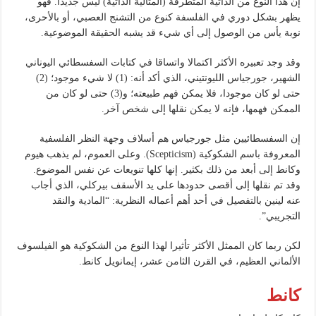
إن هذا النوع من الذاتية المتطرفة (المثالية الذاتية) ليس جديدا. فهو
يظهر بشكل دوري في الفلسفة كنوع من التشنج العصبي، أو بالأحرى،
نوبة يأس من الوصول إلى أي شيء قد يشبه الحقيقة الموضوعية.
وقد وجد تعبيره الأكثر اكتمالا واتساقا في كتابات السفسطائي اليوناني
الشهير، جورجياس الليونتيني، الذي أكد أنه: (1) لا شيء موجود؛ (2)
حتى لو كان موجودا، فلا يمكن فهم طبيعته؛ و(3) حتى لو كان من
الممكن فهمها، فإنه لا يمكن نقلها إلى شخص آخر.
إن السفسطائيين مثل جورجياس هم أسلاف وجهة النظر الفلسفية
المعروفة باسم الشكوكية (Scepticism). وعلى العموم، لم يذهب هيوم
وكانط إلى أبعد من ذلك بكثير. إنها كلها تنويعات عن نفس الموضوع.
وقد تم نقلها إلى أقصى حدودها على يد الأسقف بيركلي، الذي أجاب
عنه لينين بالتفصيل في أحد أهم أعماله النظرية: “المادية والنقد
التجريبي”.
لكن ربما كان الممثل الأكثر تأثيرا لهذا النوع من الشكوكية هو الفيلسوف
الألماني العظيم، في القرن الثامن عشر، إيمانويل كانط.
كانط