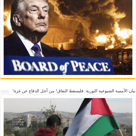
بيان الأممية الشيوعية الثورية: فليسقط النفاق! من أجل الدفاع عن غزة!