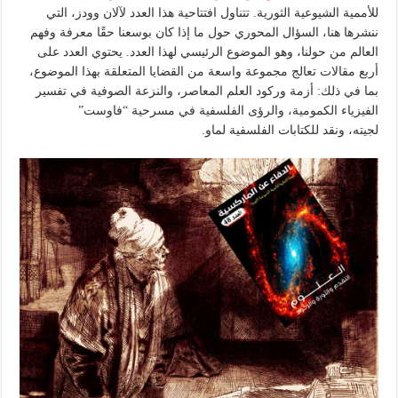
للأممية الشيوعية الثورية. تتناول افتتاحية هذا العدد لآلان وودز، التي
ننشرها هنا، السؤال المحوري حول ما إذا كان بوسعنا حقًا معرفة وفهم
العالم من حولنا، وهو الموضوع الرئيسي لهذا العدد. يحتوي العدد على
أربع مقالات تعالج مجموعة واسعة من القضايا المتعلقة بهذا الموضوع،
بما في ذلك: أزمة وركود العلم المعاصر، والنزعة الصوفية في تفسير
الفيزياء الكمومية، والرؤى الفلسفية في مسرحية “فاوست”
لجيته، ونقد للكتابات الفلسفية لماو.