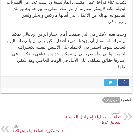
تكبدت عناء قراءة أعمال منتقدي الماركسية ودرست عددا من النظريات
البديلة. لكنه لا يمكن مقارنة أي من تلك النظريات ببراعة وعمق تلك
المجموعة الهائلة من الأعمال التي أنتجها ماركس وإنجلز ولينين
وتروتسكي.
وحدها هذه الأفكار هي التي صمدت أمام اختبار الزمن. وبالتالي يمكننا
أن نترك للمستقبل أن يزودنا بشيء أفضل. لكن وإلى أن يأتي ذلك اليوم
السعيد، سوف أستمر في الاعتماد على الأسس المتينة للاشتراكية
العلمية، والتي سأستمر، إلى أن يتمكن أحد من إقناعي بالعكس، في
اعتبارها حقائق مطلقة، على الأقل في الوقت الحاضر. وهذا يكفي
تماما.
الوسوم
آلان وودز
السابق
تداعيات محاولة إسرائيل الفاشلة
لسحق غزة
التالي
تروتسكي: الثقافة والاشتراكية