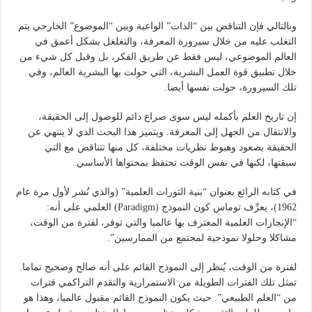
وبالتالي فإن التناقض بين “الذات” الواعية وبين “الموضوع” الخارجي يتم
التغلب عليه من خلال سيرورة المعرفة، والتغلغل بشكل أعمق في
العالم الموضوعي، ليس فقط عن طريق الفكر، بل وقبل كل شيء من
خلال تطبيق قوة العمل البشرية، التي حولت بها البشرية العالم، وفي
تلك السيرورة، حولت نفسها أيضا.
إن تاريخ العلم بأكمله ليس سوى صراع دائم للوصول إلى الحقيقة،
والانتقال من الجهل إلى المعرفة. ويتميز هذا البحث الذي لا ينتهي عن
الحقيقة بصعود وهبوط نظريات مختلفة، كل منها تتناقض مع التي
سبقتها، لكنها في نفس الوقت تحتفظ بمحتواها الأساسي.
في كتابه الرائع بعنوان “بنية الثورات العلمية” (والذي نُشر لأول مرة عام
1962)، يعرِّف توماس كون النموذج (Paradigm) العلمي على أنه:
“الإنجازات العلمية المعترف بها عالميا والتي توفر، لفترة من الوقت،
مشاكلا وحلولا نموذجية لمجتمع من الممارسين”.
لفترة من الوقت، يُنظر إلى النموذج القائم على أنه صالح وصحيح تماما.
تمثل تلك الفترات الطويلة من الاستمرارية والتقدم التراكمي فترات
من “العلم الطبيعي”. حيث يكون النموذج القائم مقبول عالميا، وهذا هو