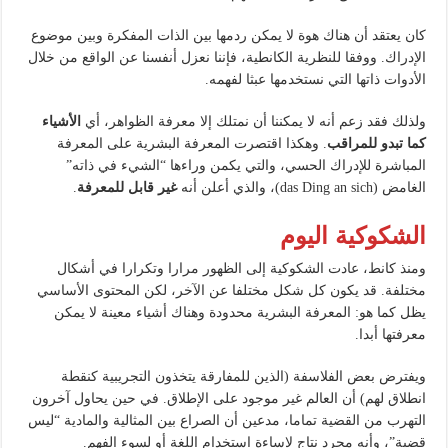
كان يعتقد أن هناك هوة لا يمكن ردمها بين الذات المفكرة وبين موضوع
الإدراك. ووفقا للنظرية الكانطية، فإننا نعزل أنفسنا عن الواقع من خلال
الأدوات ذاتها التي نستخدمها عبثا لفهمه.
ولذلك فقد زعم أنه لا يمكننا أن نمتلك إلا معرفة الظواهر، أي
الأشياء
كما تبدو للمراقب
. وهكذا اقتصرت المعرفة البشرية على المعرفة
المباشرة للإدراك الحسي، والتي يكمن وراءها “الشيء في ذاته”
الغامض (das Ding an sich)، والذي أعلن أنه
غير قابل للمعرفة
.
الشكوكية اليوم
ومنذ كانط، عادت الشكوكية إلى الظهور مرارا وتكرارا في أشكال
مختلفة. قد يكون كل شكل مختلفا عن الآخر، لكن المحتوى الأساسي
يظل كما هو: المعرفة البشرية محدودة وهناك أشياء معينة لا يمكن
معرفتها أبدا.
ويفترض بعض الفلاسفة (الذين للمفارقة يتخذون التجريبية كنقطة
انطلاق لهم) أن العالم غير موجود على الإطلاق. في حين يحاول آخرون
التهرب من القضية تماما، مدعين أن الصراع بين المثالية والمادية “ليس
قضية”، وأنه مجرد نتاج لإساءة استخدام اللغة أو لسوء الفهم.