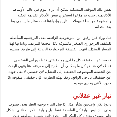
نفس ذلك الموقف المتشكك يمكن أن نراه اليوم في عالم الأوساط
الأكاديمية، حيث تم مؤخرا استخراج نفس الأفكار القديمة العفنة
والمشوهة من سلة مهملات التاريخ وإحياؤها تحت ستار ما يسمى بما
بعد الحداثة.
هنا، وراء قناع رقيق من الموضوعية الزائفة، تقف النرجسية المتأصلة
للمثقف البرجوازي الصغير مكشوفة بكل مجدها المزيف. وباتباعها لهذا
المسار المبتذل، انتهت الفلسفة البرجوازية الحديثة إلى طريق مسدود.
فعوضا عن الحقيقة، كل ما لدي هو حقيقتي فقط، ورأيي الشخصي
فقط، لأن هذا هو كل ما يمكنني أن أطمح إلى معرفته. هنا ينتهي البحث
عن الحقيقة الموضوعية الحقيقية إلى الفشل، لأن حقيقتي لا تقل جودة
عن حقيقتك. بل في الواقع، وفقا لهذه النظرية، فإن حقيقتي متفوقة بلا
حدود، لأنني وحدي موجود.
تيار غير عقلاني
دعونا نكن واضحين بشأن هذا: إذا قبل المرء بوجهة النظر هذه، فسوف
يعني ذلك ليس نهاية كل الفلسفة فقط، بل ونهاية الفكر العقلاني بشكل
عام. وسوف يختزل كل الفكر إلى مجرد ذاتية ونسبية مطلقة، حيث