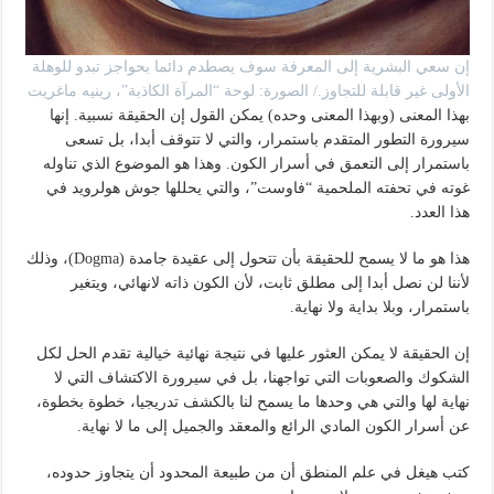
إن سعي البشرية إلى المعرفة سوف يصطدم دائما بحواجز تبدو للوهلة
الأولى غير قابلة للتجاوز./ الصورة: لوحة “المرآة الكاذبة”، رينيه ماغريت
بهذا المعنى (وبهذا المعنى وحده) يمكن القول إن الحقيقة نسبية. إنها
سيرورة التطور المتقدم باستمرار، والتي لا تتوقف أبدا، بل تسعى
باستمرار إلى التعمق في أسرار الكون. وهذا هو الموضوع الذي تناوله
غوته في تحفته الملحمية “فاوست”، والتي يحللها جوش هولرويد في
هذا العدد.
هذا هو ما لا يسمح للحقيقة بأن تتحول إلى عقيدة جامدة (Dogma)، وذلك
لأننا لن نصل أبدا إلى مطلق ثابت، لأن الكون ذاته لانهائي، ويتغير
باستمرار، وبلا بداية ولا نهاية.
إن الحقيقة لا يمكن العثور عليها في نتيجة نهائية خيالية تقدم الحل لكل
الشكوك والصعوبات التي تواجهنا، بل في سيرورة الاكتشاف التي لا
نهاية لها والتي هي وحدها ما يسمح لنا بالكشف تدريجيا، خطوة بخطوة،
عن أسرار الكون المادي الرائع والمعقد والجميل إلى ما لا نهاية.
كتب هيغل في علم المنطق أن من طبيعة المحدود أن يتجاوز حدوده،