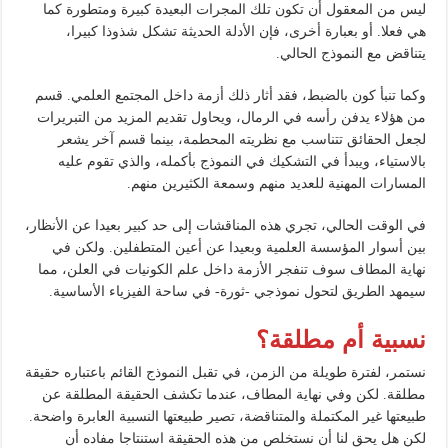
ليس من المعقول أن تكون تلك المجرات البعيدة كبيرة ومتطورة كما
هي فعلا. أو بعبارة أخرى، فإن الأدلة الحديثة تشكل شذوذا كبيرا،
يتناقض مع النموذج الحالي.
وكما تنبأ كون بالضبط، فقد أثار ذلك أزمة داخل المجتمع العلمي. قسم
من هؤلاء يدفن رأسه في الرمال، ويحاول تقديم المزيد من التبريرات
لجعل الحقائق تتناسب مع نظريته المحطمة، بينما قسم آخر يشعر
بالاستياء، ويبدأ في التشكيك في النموذج بأكمله، والذي تقوم عليه
المسارات المهنية للعديد منهم وسمعة الكثيرين منهم.
في الوقت الحالي، تجري هذه المناقشات إلى حد كبير بعيدا عن الأنظار،
بين أسوار المؤسسة العلمية وبعيدا عن أعين المتطفلين. ولكن في
نهاية المطاف سوف تنفجر الأزمة داخل علم الكونيات في العلن، مما
سيمهد الطريق لتحول نموذجي -ثورة- في ساحة الفيزياء الأساسية.
نسبية أم مطلقة؟
نستمر، لفترة طويلة من الزمن، في تقبل النموذج القائم باعتباره حقيقة
مطلقة. لكن وفي نهاية المطاف، عندما تكشف الحقيقة المطلقة عن
طبيعتها غير المكتملة والمتناقضة، تصير طبيعتها النسبية العابرة واضحة.
لكن هل يحق لنا أن نستخلص من هذه الحقيقة استنتاجا مفاده أن