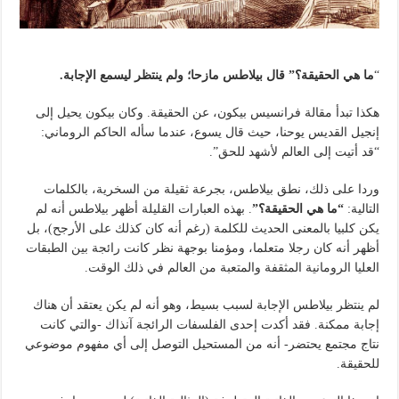
.
“
ما هي الحقيقة؟” قال بيلاطس مازحا؛ ولم ينتظر ليسمع الإجابة
.
هكذا تبدأ مقالة فرانسيس بيكون، عن الحقيقة. وكان بيكون يحيل إلى
إنجيل القديس يوحنا، حيث قال يسوع، عندما سأله الحاكم الروماني:
“قد أتيت إلى العالم لأشهد للحق”.
وردا على ذلك، نطق بيلاطس، بجرعة ثقيلة من السخرية، بالكلمات
التالية:
“ما هي الحقيقة؟”
. بهذه العبارات القليلة أظهر بيلاطس أنه لم
يكن كلبيا بالمعنى الحديث للكلمة (رغم أنه كان كذلك على الأرجح)، بل
أظهر أنه كان رجلا متعلما، ومؤمنا بوجهة نظر كانت رائجة بين الطبقات
العليا الرومانية المثقفة والمتعبة من العالم في ذلك الوقت.
لم ينتظر بيلاطس الإجابة لسبب بسيط، وهو أنه لم يكن يعتقد أن هناك
إجابة ممكنة. فقد أكدت إحدى الفلسفات الرائجة آنذاك -والتي كانت
نتاج مجتمع يحتضر- أنه من المستحيل التوصل إلى أي مفهوم موضوعي
للحقيقة.