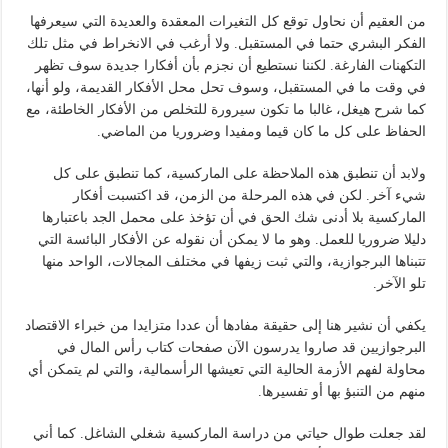
من العقيم أن نحاول توقع كل التغيرات المعقدة والعديدة التي سيعرفها
الفكر البشري حتما في المستقبل. ولا أرغب في الانخراط في مثل تلك
التكهنات الفارغة. لكننا نستطيع أن نجزم بأن أفكارا جديدة سوف تظهر
في وقت ما في المستقبل، وسوف تحل محل الأفكار القديمة، ولو أنها،
كما شرح هيغل، غالبا ما تكون سيرورة للتخلص من الأفكار الخاطئة، مع
الحفاظ على كل ما كان قيما ومفيدا وضروريا من الماضي.
ولابد أن تنطبق هذه الملاحظة على الماركسية، كما تنطبق على كل
شيء آخر. لكن في هذه المرحلة من الزمن، قد اكتسبت أفكار
الماركسية بلا أدنى شك الحق في أن تؤخذ على محمل الجد باعتبارها
دليلا ضروريا للعمل. وهو ما لا يمكن أن نقوله عن الأفكار البائسة التي
تتبناها البرجوازية، والتي ثبت زيفها في مختلف المجالات، الواحد منها
تلو الآخر.
يكفي أن نشير هنا إلى حقيقة مفادها أن عددا متزايدا من خبراء الاقتصاد
البرجوازيين قد صاروا يدرسون الآن صفحات كتاب رأس المال في
محاولة لفهم الأزمة الحالية التي تعيشها الرأسمالية، والتي لم يتمكن أي
منهم من التنبؤ بها أو تفسيرها.
لقد جعلت طوال حياتي من دراسة الماركسية شغلي الشاغل. كما أني