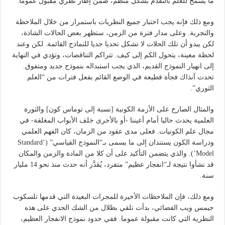
ما يسمح للعلم بالتقدم بشكل منظم، ضمن إطار نظري مقبول عموما.
ومع ذلك فإنه يجب اختبار جميع النظريات باستمرار من خلال الملاحظة
والتجربة. وعلى مدار فترة من الزمن، ستظهر بعض الحالات الشاذة،
لكن يبدو أن تلك الحلات لا تشكل تحديا جديا للنماذج القائمة. لكن وعند
لحظة معينة، يتحول الكم إلى كيف. تتراكم التناقضات، وتؤدي في النهاية
إلى انهيار النموذج القديم، الذي يجب استبداله بنموذج جديد ومتفوق.
تحدث آنذاك فجأة قطيعة في الوضع القائم بفعل فترات من “العلم
الثوري”.
والمثال الصارخ على الأزمة الكونية [نسبة إلى توماس كون] والثورة
العلمية يحدث حاليا أمام أعيننا -أو بالأحرى خلف الأبواب المغلقة- في
مجال علم الكونيات. فعلى مدى عقود من الزمان، كان الفهم العلمي
ودراسة الكون يستندان إلى ما يسمى بـ“النموذج القياسي” (‘Standard
Model’). والذي يتضمن التأكيد على أن كلا من المادة والزمن والمكان
قد نشأوا نتيجة لـ“انفجار عظيم” متفرد، يُقدَّر أنه حدث منذ نحو 14 مليار
سنة.
ومع ذلك، فإن الملاحظات الأخيرة للمجرات البعيدة التي قدمها تلسكوب
جيمس ويب الفضائي، بدأت تلقي بظلال من الشك الجدي على هذه
النظرية التي كانت مقبولة عموما. ففي حدود نموذج الانفجار العظيم،