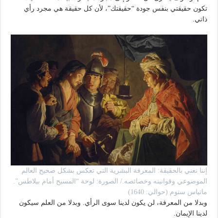
تكون حقيقتي بنفس جودة “حقيقتك”، لأن كل حقيقة هي مجرد رأي
ذاتي.
إننا نعني بالحقيقة: المعرفة البشرية التي تعكس بشكل صحيح العالم
الموضوعي وقوانينه وخصائصه./ الصورة: لوحة “المسيح أمام بيلاطس”.
ماتياس ستوم (حوالي: 1640)
وبدلا من المعرفة، لن يكون لدينا سوى الرأي. وبدلا من العلم سيكون
لدينا الإيمان.