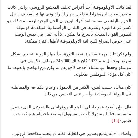
لقد كانت الأوبلوموفية أحد أعراض تخلف المجتمع الروسي، والتي كانت
مصدر صعود البيروقراطية داخل جهاز الدولة وفي نهاية المطاف داخل
الحزب البلشفي نفسه. لقد أدرك لينين أن الحل الوحيد لهذه المشكلة هو
كسر عزلة الثورة ونشرها في البلدان الرأسمالية المتقدمة كوسيلة
لتطوير القوى المنتجة بأسرع ما يمكن. إلا أنه عمل في نفس الوقت
على خوض الصراع لكبح آفة الأوبلوموفية لأطول فترة ممكنة.
ولم تكن تلك مهمة صغيرة. فبعد الثورة، بدأ جهاز الدولة يتضخم بشكل
سريع. وبحلول عام 1922 كان هناك 243.000 موظف حكومي في
موسكو
وحدها
. وباستثناء أخذهم لأجورهم لم يكن من الواضح بالضبط ما
كان كل هؤلاء الموظفين يفعلونه.
كان هناك، حسب لينين، الكثير من الخمول، وعدم الكفاءة، والمماطلة
في الدولة السوفياتية. وأصر على التخلص من ذلك.
قال: «إن أسوء عدو داخلي لنا هو البيروقراطي -الشيوعي الذي يشغل
منصبا سوفياتيا مسؤولا (أو غير مسؤول) ويتمتع باحترام عام كصاحب
ضمير»
[15]
.
وأضاف: «إنه يتمتع بضمير حي للغاية، لكنه لم يتعلم مكافحة الروتين،