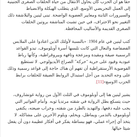
حقا هو أن الحزب كان يحاول الانتقال من حياة الحلقات الصغرى الجنينية
إلى العمل التحريضي الأوسع، الذي يتطلب الهيكلة والانضباط
والسيرورات الثابتة ومعايير العضوية الواضحة. تبنى لينين والبلاشفة ذلك
التغيير نحو الاحتراف، في حين تشبث المناشفة بروتين الحلقات
الصغرى القديمة والأساليب المحافظة.
كتب لينين في عام 1904: «بالنسبة لأولئك الذين اعتادوا على الملابس
الفضفاضة والنعال التي كانت تلبسها أسرة أوبلوموف، تبدو القواعد
الرسمية ضيقة ومقيدة ومزعجة وتافهة وبيروقراطية، وكأنها رباط
عبودية وقيود على حرية “حركة” الصراع الأيديولوجي. لا تستطيع
الفوضوية الأرستقراطية أن تفهم أن هناك حاجة إلى قواعد رسمية وذلك
على وجه التحديد من أجل استبدال الروابط الضيقة للحلقات برابط
الحزب الاوسع»
[11]
.
يشير لينين هنا إلى أوبلوموف في الثلث الأول من رواية غونشاروف،
حيث يتسكع بطل الرواية في شقته مرتديا ثوبه. وأمام الفواتير التي
يجب عليه دفعها، والتهديد بالطرد من شقته، وخراب ضيعته، يكتفي
أوبلوموف بالتذمر، ويماطل، ويحلم، ويلوم الآخرين على مشاكله. لا
يتخذ أي إجراء عملي، فهو ببساطة يفكر في أفكار عظيمة دون أن يفعل
شيئا حيالها.