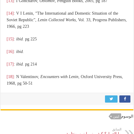
[13]
: I Goncharov,
Oblomov
, Penguin Books, 2005, pg 187
[14]
: V I Lenin, “The International and Domestic Situation of the
Soviet Republic”,
Lenin Collected Works
, Vol. 33, Progress Publishers,
1966, pg 223
[15]
:
ibid.
pg 225
[16]
:
ibid.
[17]
:
ibid.
pg 214
[18]
: N Valentinov,
Encounters with Lenin
, Oxford University Press,
1968, pg 50-51
الوسوم
لينين
السابق
ما العمل؟ كيف بنى لينين منظمة