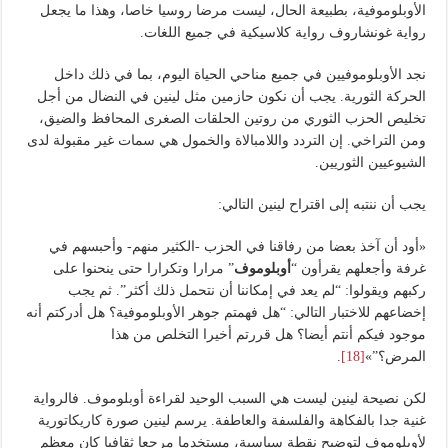
الأوبلوموفية، بطبيعة الحال، ليست مرضا روسيا خاصا، وهذا ما يجعل
رواية غونشاروف رواية كلاسيكية في جميع اللغات.
نجد الأوبلوموفيين في جميع مناحي الحياة اليوم، بما في ذلك داخل
الحركة الثورية. يجب أن نكون حازمين مثل لينين في النضال من أجل
تخليص الحزب الثوري من روتين الحلقات الصغرى المحافظ والضيق،
ومن التراخي. إن التردد واللامبالاة والخمول هي سمات غير مقبولة لدى
الشيوعيين الثوريين.
يجب أن ننتبه إلى اقتراح لينين التالي:
«أود أن آخذ بعضا من رفاقنا في الحزب -الكثير منهم- وأحبسهم في
غرفة وأجعلهم يقرأون “
أوبلوموف
” مرارا وتكرارا حتى ينحنوا على
ركبهم ويقولوا: “لم يعد في إمكاننا أن نتحمل ذلك أكثر”. ثم يجب
إخضاعهم للاختبار التالي: “هل فهمتم جوهر الأوبلوموفية؟ هل أدركتم أنه
موجود فيكم أنتم أيضا؟ هل قررتم أخيرا التخلص من هذا
المرض؟”»
[18]
.
لكن نصيحة لينين ليست هي السبب الوحيد لقراءة أوبلوموف. فالرواية
غنية جدا بالفكاهة والفلسفة والعاطفة. يرسم لينين صورة كاريكاتورية
لأوبلوموف لتوضيح نقطة سياسية، مستخدما مرجعا ثقافيا كان معظم