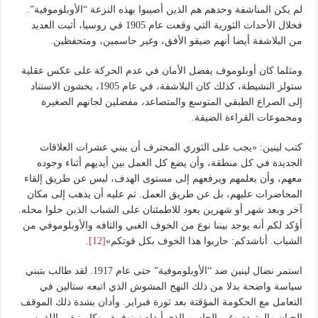
لم يكن المناشفة وحدهم هم الذين أصيبوا بهذه النزعة “الأوبلوموفية”.
فخلال الأحداث الثورية التي وقعت عام 1905 في روسيا، أثبت العديد
من البلاشفة أيضا أنهم ضيقو الأفق، وغير حاسمين، ومتحفظين.
ومثلما كان أوبلوموف يفضل الأمان في عدم الحركة على عكس عقلية
ستولز النشيطة، كذلك كان البلاشفة، في عام 1905، يخشون الاستناد
إلى الصراع الطبقي المتوسع والمتصاعد، مفضلين لجانهم الصغيرة
ومجموعات القراءة الضيقة.
كتب لينين: «يجب على الثوري المحترف أن يبني عشرات العلاقات
الجديدة في كل منطقة، وأن يضع كل العمل بين أيديهم أثناء وجوده
معهم، وأن يعلمهم ويرفعهم إلى مستوى الهدف، ليس عن طريق إلقاء
المحاضرات عليهم، بل عن طريق العمل. ثم عليه أن يذهب إلى مكان
آخر وبعد شهر أو شهرين يعود للاطمئنان على الشباب الذين حلوا محله.
أؤكد لكم أنه يوجد بيننا نوع من الخوف الغبي والتافه والأوبلوموفي من
الشباب. أناشدكم: حاربوا هذا الخوف بكل قوتكم»
[12]
.
استمر نضال لينين ضد “الأوبلوموفية” حتى عام 1917. لقد طالب بتبني
سياسة واضحة بدلا من ذلك النهج المشوش الذي اتبعه ستالين في
التعامل مع الحكومة المؤقتة بعد ثورة فبراير. وأدان بشدة ذلك الموقف
الجبان والمتردد وغير الحاسم الذي أبداه زينوفييف وكامينيف، اللذين