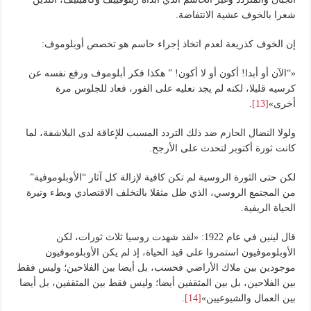
شعرا بالخوف عشية الانتفاضة.
إن الخوف كذريعة لعدم اتخاذ إجراء حاسم هو تخصص أوبلوموف:
«“الآن أو أبدا! أكون أو لا أكون! ” هكذا فكر أبلوموف ورفع نفسه عن
كرسيه قليلا، لكنه لم يجد نعليه على الفور، فعاد للجلوس مرة
أخرى»
[13]
.
ولولا النضال الحازم ضد ذلك التردد المسبب للإعاقة لدى البلاشفة، لما
كانت ثورة أكتوبر لتحدث على الأرجح.
لكن حتى الثورة الروسية لم تكن كافية لإزالة كل آثار “الأوبلوموفية”
من المجتمع الروسي، الذي ظل مثقلا بالتخلف الاقتصادي وبطء وتيرة
الحياة الريفية.
قال لينين في عام 1922: «لقد شهدت روسيا ثلاث ثورات، لكن
الأوبلوموفيون استمروا على قيد الحياة، إذ لم يكن الأوبلوموفيون
موجودين بين ملاك الأراضي فحسب، بل أيضا بين الفلاحين؛ وليس فقط
بين الفلاحين، بل بين المثقفين أيضا؛ وليس فقط بين المثقفين، بل أيضا
بين العمال والشيوعيين»
[14]
.