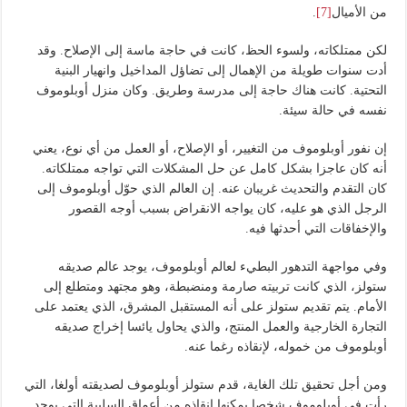
من الأميال
[7]
.
لكن ممتلكاته، ولسوء الحظ، كانت في حاجة ماسة إلى الإصلاح. وقد
أدت سنوات طويلة من الإهمال إلى تضاؤل المداخيل وانهيار البنية
التحتية. كانت هناك حاجة إلى مدرسة وطريق. وكان منزل أوبلوموف
نفسه في حالة سيئة.
إن نفور أوبلوموف من التغيير، أو الإصلاح، أو العمل من أي نوع، يعني
أنه كان عاجزا بشكل كامل عن حل المشكلات التي تواجه ممتلكاته.
كان التقدم والتحديث غريبان عنه. إن العالم الذي حوّل أوبلوموف إلى
الرجل الذي هو عليه، كان يواجه الانقراض بسبب أوجه القصور
والإخفاقات التي أحدثها فيه.
وفي مواجهة التدهور البطيء لعالم أوبلوموف، يوجد عالم صديقه
ستولز، الذي كانت تربيته صارمة ومنضبطة، وهو مجتهد ومتطلع إلى
الأمام. يتم تقديم ستولز على أنه المستقبل المشرق، الذي يعتمد على
التجارة الخارجية والعمل المنتج، والذي يحاول يائسا إخراج صديقه
أوبلوموف من خموله، لإنقاذه رغما عنه.
ومن أجل تحقيق تلك الغاية، قدم ستولز أوبلوموف لصديقته أولغا، التي
رأت في أوبلوموف شخصا يمكنها إنقاذه من أعماق السلبية التي يوجد