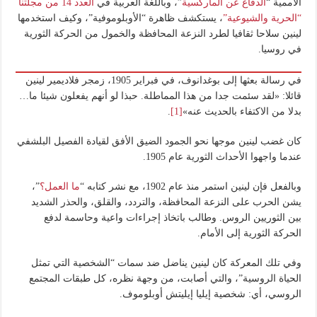
الأممية “
الدفاع عن الماركسية
”، وباللغة العربية في
العدد 14 من مجلتنا
“الحرية والشيوعية”
، يستكشف ظاهرة “الأوبلوموفية”، وكيف استخدمها
لينين سلاحا ثقافيا لطرد النزعة المحافظة والخمول من الحركة الثورية
في روسيا.
في رسالة بعثها إلى بوغدانوف، في فبراير 1905، زمجر فلاديمير لينين
قائلا: «لقد سئمت جدا من هذا المماطلة. حبذا لو أنهم يفعلون شيئا ما…
بدلا من الاكتفاء بالحديث عنه»
[1]
.
كان غضب لينين موجها نحو الجمود الضيق الأفق لقيادة الفصيل البلشفي
عندما واجهوا الأحداث الثورية عام 1905.
وبالفعل فإن لينين استمر منذ عام 1902، مع نشر كتابه “
ما العمل؟
”،
يشن الحرب على النزعة المحافظة، والتردد، والقلق، والحذر الشديد
بين الثوريين الروس. وطالب باتخاذ إجراءات واعية وحاسمة لدفع
الحركة الثورية إلى الأمام.
وفي تلك المعركة كان لينين يناضل ضد سمات “الشخصية التي تمثل
الحياة الروسية”، والتي أصابت، من وجهة نظره، كل طبقات المجتمع
الروسي، أي: شخصية إيليا إيليتش أوبلوموف.