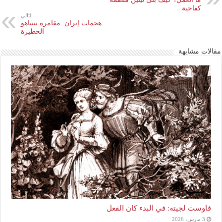
كفاحية
التالي
هجمات إيران: مقامرة نتنياهو
الخطيرة
مقالات مشابهة
فاوست لجيته: في البدء كان الفعل
3 مارس، 2026