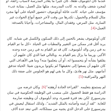
عندما كان أبلوموف طفلا، كان كثيرا ما يغادر المدرسة لأسباب زائفة، أو
لمجرد شغف والدته به. كانت المدرسة، مثلها مثل العمل، بمثابة عبء
مؤسف على حياته. كانت عائلة أوبلوموف «تتصور الحياة على أنها مجرد
مثال للسلام والخمول، تكدرها من وقت لآخر جميع أنواع الحوادث غير
السارة، مثل المرض، وفقدان المال، والمشاجرات، وأحيانا بالصدفة:
العمل»
[4]
.
كان أوبلوموف يشعر بالحنين إلى ذلك السكون والكسل في شبابه. كان
يريد أقل قدر ممكن من التغيير والمطبات في الحياة. «كل ما تم القيام
به في زمن والد أبلوموف، كان قد تم القيام به في زمن جده وجده
الأكبر، وربما ما يزال يتم القيام به. وبالتالي فما الذي كان عليهم أن
يقلقوا بشأنه أو يتحمسوا له، أو أن يتعلموا منه؟ وما هي الأهداف التي
كان عليهم أن يسعوا إلى تحقيقها؟ لم يكونوا يريدون شيئا: الحياة تتدفق
أمامهم، مثل نهر هادئ، وكل ما بقي لهم هو الجلوس على ضفة ذلك
النهر والمراقبة»
[5]
.
لم يستمتع بتعليمه. “القراءة الجادة أرهقته”
[6]
. وكان غرضه من
الدراسة هو فقط الحصول على منصب في الوظيفة الحكومية في سان
بيترسبورغ. لكن بعد فترة قصيرة، وجد أبلوموف أن وظيفته صارمة
للغاية: “لقد أرعبته وأصابته بالملل الشديد”، ولذلك استقال ليعيش في
بيترسبورغ على الدخل الذي يجنيه من ممتلكاته، التي تبعد عدة آلاف