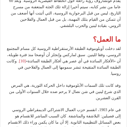
يقدم غونشاروف رؤية رائعة حول انحطاط القيصرية الروسية. وبعد 60
عاما من نشر كتابه، سيتم أخيرا إزالة تلك الجثة المتعفنة من مسرح
التاريخ، ليس من قبل البرجوازية الروسية، التي أثبتت أنها أضعف من
أن تتمكن من القيام بتلك المهمة، بل من قبل العمال والفلاحين
الروس، بقيادة لينين والحزب البلشفي.
ما العمل؟
لقد دخلت أوبلوموفية الطبقة الأرستقراطية الروسية كل مسام المجتمع
الروسي، وفقا للينين. سبق لماركس وإنجلز أن أوضحا منذ فترة طويلة،
أن «الأفكار السائدة في أي عصر هي أفكار الطبقة السائدة»
[10]
. وكانت
الطبقة السائدة المتقيحة تنشر سمومها إلى العمال والفلاحين في
روسيا.
وقد كانت تلك السمات الأبلوموفية داخل الحركة الثورية، هي المرض
الذي شرع لينين في شن نضال لا يرحم ضده خلال السنوات الأولى من
القرن العشرين.
في عام 1903، انقسم حزب العمال الاشتراكي الديمقراطي الروسي
إلى فصيلين: البلاشفة والمناشفة. كان السبب المباشر للانقسام هو
بعض المسائل التنظيمية الثانوية. إلا أن ما كان يكمن وراء ذلك الانقسام