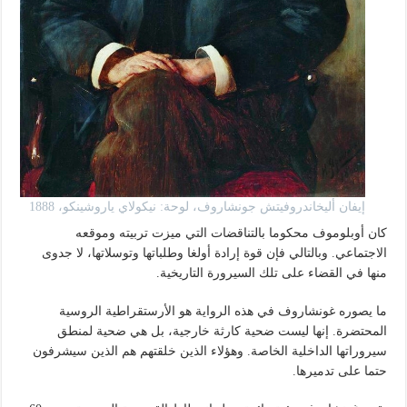
إيفان أليخاندروفيتش جونشاروف، لوحة: نيكولاي ياروشينكو، 1888
كان أوبلوموف محكوما بالتناقضات التي ميزت تربيته وموقعه
الاجتماعي. وبالتالي فإن قوة إرادة أولغا وطلباتها وتوسلاتها، لا جدوى
منها في القضاء على تلك السيرورة التاريخية.
ما يصوره غونشاروف في هذه الرواية هو الأرستقراطية الروسية
المحتضرة. إنها ليست ضحية كارثة خارجية، بل هي ضحية لمنطق
سيروراتها الداخلية الخاصة. وهؤلاء الذين خلقتهم هم الذين سيشرفون
حتما على تدميرها.