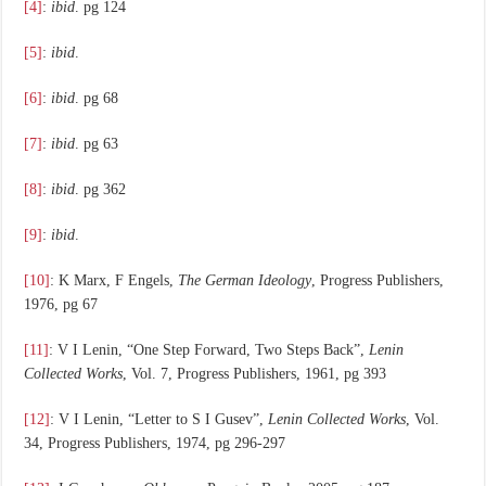
[4]
:
ibid
. pg 124
[5]
:
ibid
.
[6]
:
ibid
. pg 68
[7]
:
ibid
. pg 63
[8]
:
ibid
. pg 362
[9]
:
ibid
.
[10]
: K Marx, F Engels,
The German Ideology
, Progress Publishers,
1976, pg 67
[11]
: V I Lenin, “One Step Forward, Two Steps Back”,
Lenin
Collected Works
, Vol. 7, Progress Publishers, 1961, pg 393
[12]
: V I Lenin, “Letter to S I Gusev”,
Lenin Collected Works
, Vol.
34, Progress Publishers, 1974, pg 296-297