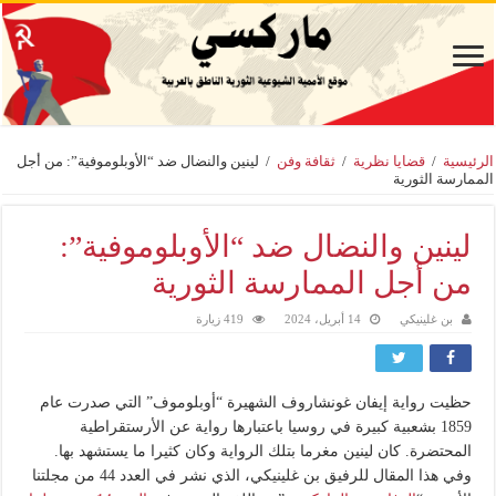
الرئيسية
/
قضايا نظرية
/
ثقافة وفن
/
لينين والنضال ضد “الأوبلوموفية”: من أجل
الممارسة الثورية
لينين والنضال ضد “الأوبلوموفية”:
من أجل الممارسة الثورية
بن غلينيكي
14 أبريل، 2024
419 زيارة
حظيت رواية إيفان غونشاروف الشهيرة “أوبلوموف” التي صدرت عام
1859 بشعبية كبيرة في روسيا باعتبارها رواية عن الأرستقراطية
المحتضرة. كان لينين مغرما بتلك الرواية وكان كثيرا ما يستشهد بها.
وفي هذا المقال للرفيق بن غلينيكي، الذي نشر في العدد 44 من مجلتنا