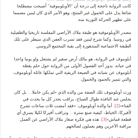
كانت الرواية ناجحة إلى درجة أن “الأوبلوموفية” أصبحت مصطلحا
شائعا يدل على الخمول غير المنتج، وهو الأمر الذي كان لينين مصمما
على تطهير الحركة الثورية منه.
مصدر الأوبلوموفية هو طبقة ملاك الأراضي المفلسة تاريخيا والطفيلية
في روسيا. وكما شرح لينين فقد تسرب العفن الذي سيطر على تلك
الطبقة الاجتماعية المتدهورة إلى بقية المجتمع الروسي.
أبلوموف في الرواية، هو مالك أرض صغير لم يشتغل ولو يوما واحدا
في حياته. يدور أحد الفصول الأولى من الرواية حول حلم يقظة
أبلوموف عن شبابه في الضيعة الريفية التي تملكها عائلة أوبلوموف،
والتي تتميز بالجمود والخمول.
ورث أوبلوموف تلك الصفة من والده الذي «لم يكن خاملا… بل كان
يجلس عند النافذة طوال الصباح، يراقب بحذر كل ما يحدث في
الفناء»
[2]
. أما والدة أوبلوموف: «فقد أمضت ثلاث ساعات تشرح
لأفيركا، الخياط، كيفية صنع سترة… وتراقب أفيركا لكيلا يسرق أي
قطعة قماش»
[3]
. هذه هي فكرة صغار ملاك الأراضي عن العمل:
مراقبة الآخرين وهم يعملون لصالحهم.