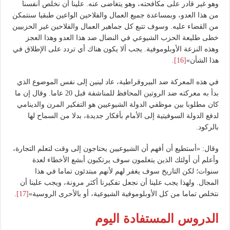
وهو غير قادر على مكافحته، وهو يتغاضى عنه. علينا أن نخلص أنفسنا
من هذا العدو، وبمساعدة جميع العمال والفلاحين الواعين طبقيا سنتمكن
من القضاء عليه. وسوف تتبع كل جماهير العمال والفلاحين غير الحزبيين
خطى طليعة الحزب الشيوعي في النضال ضد هذا العدو وهذا العجز
وهذه النزعة الأوبلوموفية. يجب ألا يكون هناك أي تردد على الإطلاق في
هذا الشأن»
[16]
.
في هذه المعركة ضد البيروقراطية، عاد لينين إلى نفس الموضوع الذي
بدأ به معركته ضد الروتين المحافظ للمناشفة قبل 20 عاما. وقال إن ما
كان مطلوبا بين موظفي الدولة الشيوعيين هو التفكير المرن والدينامي
لدفع الدولة السوفيتية إلى الأمام بأفكار جديدة، بدلا من السماح لها
بالركود.
وقال: «أستطيع أن أفهم أن الشيوعيين يحتاجون إلى وقت لتعلم التجارة،
وأعلم أن أولئك الذين يتعلمون سوف يرتكبون أبشع الأخطاء لعدة
سنوات؛ لكن التاريخ سوف يغفر لهم لأنهم مبتدئون تماما في هذا
المجال. ولهذا يجب علينا أن نجعل تفكيرنا أكثر مرونة، ويجب علينا أن
نتخلص تماما من كل الأوبلوموفية الشيوعية، أو بالأحرى الروسية»
[17]
.
الدروس المستفادة اليوم