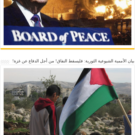
بيان الأممية الشيوعية الثورية: فليسقط النفاق! من أجل الدفاع عن غزة!