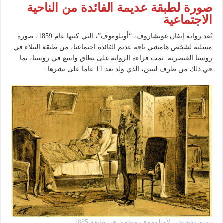
صورة لطبقة عديمة الفائدة من الناحية
الاجتماعية
تُعد رواية إيفان غونشاروف، “أوبلوموف”، التي كتبها عام 1859، صورة
مسلية لشخص هامشي تافه عديم الفائدة اجتماعيا، من طبقة النبلاء في
روسيا القيصرية. تمت قراءة الرواية على نطاق واسع في روسيا، بما
في ذلك من طرف لينين، الذي ولد بعد 11 عاما على نشرها.
رسم توضيحي لأوبلوموف مضمن في طبعة 1885