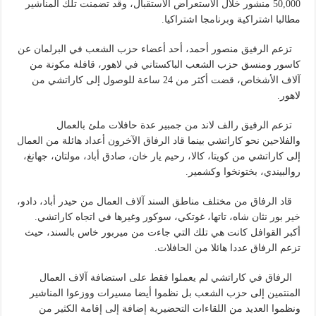
50,000 منشور خلال الاستعراض الاستقبال، وقد تضمنت تلك المناشير
مطالبا اشتراكية وبرنامجا اشتراكيا.
تزعم الرفيق منصور أحمد، أحد أعضاء حزب الشعب في البرلمان عن
كاسور ومنسق حزب الشعب الباكستاني في لاهور، قافلة مكونة من
آلاف الأشخاص، قضت أكثر من 24 ساعة للوصول إلى كاراتشي من
لاهور.
تزعم الرفيق رالف لاند من جمبير عدة حافلات ملئ بالعمال
والفلاحين نحو كاراتشي بينما قاد الرفاق الآخرون أعداد هائلة من العمال
إلى كاراتشي من كويتا، كالا، رحيم يار خان، صادق أباد، مولتان، جهانغ،
روالبيندي، بختونخوا وكشمير.
قاد الرفاق من مختلف مناطق السند آلاف العمال من حيدر أباد، دادو،
خير بور نثان شاه، تاتها، غوتكي، سوكور وغيرها في اتجاه كاراتشي.
أكبر القوافل كانت هي تلك التي جاءت من ميربور خاس بالسند، حيث
تزعم الرفاق عددا هائلا من الحافلات.
الرفاق في كاراتشي لم يعملوا فقط على استضافة آلاف العمال
المنتمين إلى حزب الشعب بل نظموا أيضا مسيرات ووزعوا المناشير
ونظموا العديد من اللقاءات التحضيرية إضافة إلى إقامة الكثير من