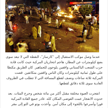
عندما وصل موكب الاستقبال إلى “كارساز”، النقطة التي لا تبعد سوى
بضع كيلومترات عن المطار، هاجم انتحاريان المركبة حيث كانت قادة
حزب الشعب الباكستاني واقفين يلوحون للجماهير. كان الطريق مكتظا
على طول ثمانية كيلومترات وكان الناس واقفين متكاتفين. قضت
المركبة ثلاثة ساعات ونصف لقطع المسافة التي لا تتطلب في الظروف
العادية سوى ثلاثة دقائق لقطعها.
انفجرت العبوة مخلفة مقتل أكثر من مائة شخص وجرح المئات. بعد
حدوث الانفجار عمت الفوضى المكان كله. غادر جميع القادة المركبة
فورا وأسرعوا باللجوء إلى مكان آمن. وأخذت بوتو في التو إلى مقر