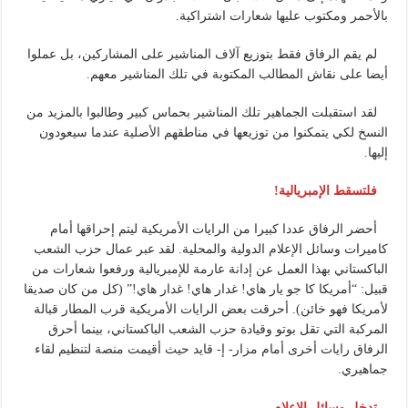
بالأحمر ومكتوب عليها شعارات اشتراكية.
لم يقم الرفاق فقط بتوزيع آلاف المناشير على المشاركين، بل عملوا
أيضا على نقاش المطالب المكتوبة في تلك المناشير معهم.
لقد استقبلت الجماهير تلك المناشير بحماس كبير وطالبوا بالمزيد من
النسخ لكي يتمكنوا من توزيعها في مناطقهم الأصلية عندما سيعودون
إليها.
فلتسقط الإمبريالية!
أحضر الرفاق عددا كبيرا من الرايات الأمريكية ليتم إحراقها أمام
كاميرات وسائل الإعلام الدولية والمحلية. لقد عبر عمال حزب الشعب
الباكستاني بهذا العمل عن إدانة عارمة للإمبريالية ورفعوا شعارات من
قبيل: “أمريكا كا جو يار هاي! غدار هاي! غدار هاي!” (كل من كان صديقا
لأمريكا فهو خائن). أحرقت بعض الرايات الأمريكية قرب المطار قبالة
المركبة التي تقل بوتو وقيادة حزب الشعب الباكستاني، بينما أحرق
الرفاق رايات أخرى أمام مزار- إ- قايد حيث أقيمت منصة لتنظيم لقاء
جماهيري.
تدخل وسائل الإعلام