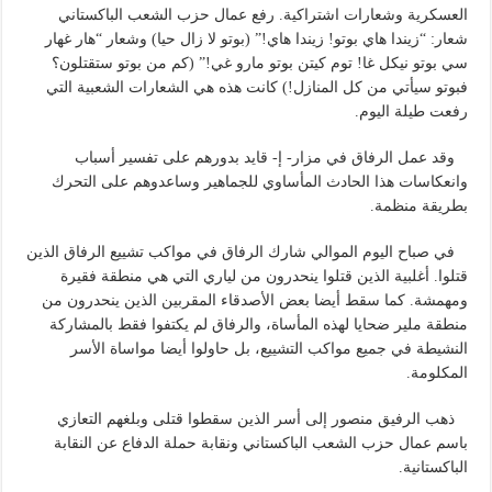
العسكرية وشعارات اشتراكية. رفع عمال حزب الشعب الباكستاني
شعار: “زيندا هاي بوتو! زيندا هاي!” (بوتو لا زال حيا) وشعار “هار غهار
سي بوتو نيكل غا! توم كيتن بوتو مارو غي!” (كم من بوتو ستقتلون؟
فبوتو سيأتي من كل المنازل!) كانت هذه هي الشعارات الشعبية التي
رفعت طيلة اليوم.
وقد عمل الرفاق في مزار- إ- قايد بدورهم على تفسير أسباب
وانعكاسات هذا الحادث المأساوي للجماهير وساعدوهم على التحرك
بطريقة منظمة.
في صباح اليوم الموالي شارك الرفاق في مواكب تشييع الرفاق الذين
قتلوا. أغلبية الذين قتلوا ينحدرون من لياري التي هي منطقة فقيرة
ومهمشة. كما سقط أيضا بعض الأصدقاء المقربين الذين ينحدرون من
منطقة ملير ضحايا لهذه المأساة، والرفاق لم يكتفوا فقط بالمشاركة
النشيطة في جميع مواكب التشييع، بل حاولوا أيضا مواساة الأسر
المكلومة.
ذهب الرفيق منصور إلى أسر الذين سقطوا قتلى وبلغهم التعازي
باسم عمال حزب الشعب الباكستاني ونقابة حملة الدفاع عن النقابة
الباكستانية.