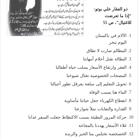
ذو الفقار علي بوتو:
“إذا ما تعرضت
للاغتيال”، ص 55
الآلام في باكستان
اليوم تنخر
المظالم صارت لا تطاق
البطالة تقتل أحلام أمهاتنا
الفقر وارتفاع الأسعار يسلب حياة أطفالنا
المصحات الخصوصية تغتال شيوخنا
تحويل التعليم إلى سلعة يعرقل تطور أجيالنا
الماء هنا يسبب الوفاة
انقطاع الكهرباء جعل حياتنا مأساوية
القذارة والنفايات تملأ شوارعنا
حركة المرور البطيئة بسبب الاكتظاظ جعلت السفر عذابا
غلاء الأسعار يهددنا بالمجاعة
الخصخصة تختلس منا الخبز والزبدة