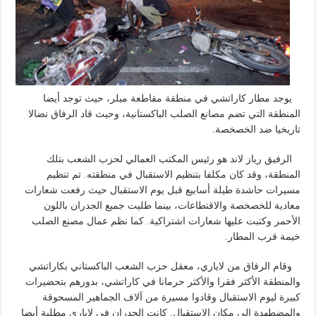
يوجد مطار كاراتشي في منطقة مقاطعة ميلر، حيث توجد أيضا
المنطقة التي تضم مصانع الصلب الباكستانية، وحيث قاد الرفاق نضالا
تاريخيا ضد الخصخصة.
الرفيق رياز لاند هو رئيس المكتب العمالي لحزب الشعب بتلك
المنطقة، وقد كان مكلفا بتنظيم الاستقبال في منطقته. تم تنظيم
مسيرات حاشدة طيلة أسابيع قبل يوم الاستقبال حيث رفعت شعارات
معادية للخصخصة والاقتطاعات، بينما طليت جميع الجدران باللون
الأحمر وكتبت عليها شعارات اشتراكية. كما نظم عمال مصنع الصلب
خيمة قرب المطار.
وقام الرفاق من لاياري، معقل حزب الشعب الباكستاني بكاراتشي
والمنطقة الأكثر فقرا والأكثر حرمانا في كاراتشي، بدورهم بتحضيرات
كبيرة ليوم الاستقبال وقادوا مسيرة من آلاف الجماهير المسحوقة
والمضطهدة إلى مكان الاستقبال. كانت الجدران في لاياري مطلية أيضا