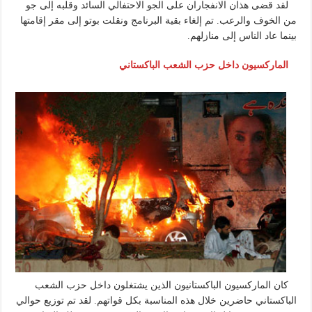
لقد قضى هذان الانفجاران على الجو الاحتفالي السائد وقلبه إلى جو
من الخوف والرعب. تم إلغاء بقية البرنامج ونقلت بوتو إلى مقر إقامتها
بينما عاد الناس إلى منازلهم.
الماركسيون داخل حزب الشعب الباكستاني
كان الماركسيون الباكستانيون الذين يشتغلون داخل حزب الشعب
الباكستاني حاضرين خلال هذه المناسبة بكل قواتهم. لقد تم توزيع حوالي