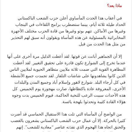
ماذا بعد؟
في أعقاب هذا الحدث المأساوي أعلن حزب الشعب الباكستاني
الحداد طيلة ثلاثة أيام، بينما ستضطرب برامج اللقاءات في البنجاب
وغيرها من الأماكن. تتهم بوتو وغيرها من قادة الحزب مختلف الأجهزة
المخابراتية بالمسئولية عن هذه المأساة ويقولون أنه سبق لهم التحذير
من مثل هذا الحدث من قبل.
إلا أن الجماهير أبانت عن قوتها. لقد أعطت الدليل مرة أخرى على أنها
عندما تخرج إلى الشوارع تكون قادرة على تحقيق التغيير. لقد أعطت
المظاهرة القوية التي ضمت ثلاثة ملايين متظاهر الحيوية لملايين الناس
الذين كانوا يشاهدونها على شاشات التلفاز. لقد تجمدت جميع الأنشطة
في كل أرجاء البلد. شوارع لاهور وإسلام أباد وجميع المدن والبلدات
الأخرى، المعروفة عادة باكتظاظها، صارت مهجورة يوم الخميس. كل
هذه الأحداث سببت الرعب للنخبة الحاكمة، فيوم الخميس بدت وجوه
هؤلاء القادة كئيبة وتحدثوا بلهجة يائسة.
من الواضح أن المأساة التي تلت هذا الاستقبال الحماسي قد أضرت
كثيرا بالحركة. إلا أن عمال حزب الشعب الباكستاني يشعرون بالغضب
والحنق اتجاه هذا الهجوم الذي نفذته عناصر “معادية للشعب”. إنهم