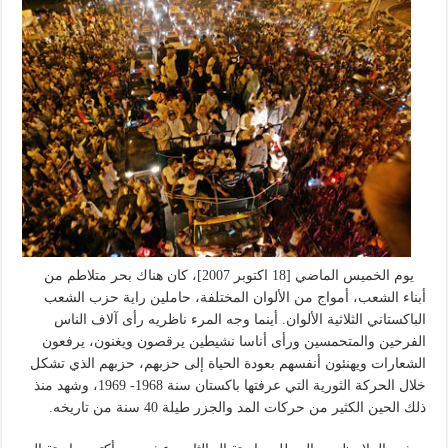
يوم الخميس الماضي [18 اكتوبر 2007]، كان هناك بحر متلاطم من
أبناء الشعب، أمواج من الألوان المختلفة، حاملين راية حزب الشعب
الباكستاني الثلاثية الألوان. أينما وجه المرء ناظريه رأى آلاف الناس
الفرحين والمتحمسين ورأى أناسا نشيطين يرقصون ويغنون، يرفعون
الشعارات ويهنئون أنفسهم بعودة الحياة إلى حزبهم، حزبهم الذي تشكل
خلال الحركة الثورية التي عرفتها باكستان سنة 1968- 1969، وشهد منذ
ذلك الحين الكثير من حركات المد والجزر طيلة 40 سنة من تاريخه.