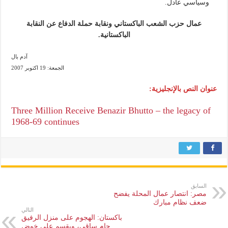
وسياسي عادل.
عمال حزب الشعب الباكستاني ونقابة حملة الدفاع عن النقابة
الباكستانية.
آدم بال
الجمعة: 19 اكتوبر 2007
عنوان النص بالإنجليزية:
Three Million Receive Benazir Bhutto – the legacy of
1968-69 continues
السابق
مصر: انتصار عمال المحلة يفضح
ضعف نظام مبارك
التالي
باكستان: الهجوم على منزل الرفيق
جام ساقي، ويقسم على خوض