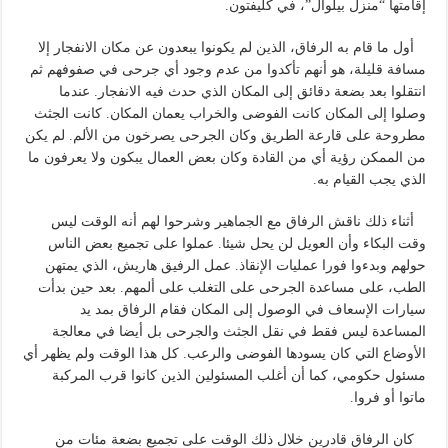
إقامتها “منزل بيلوال”، في كليفتون.
أول ما قام به الرفاق، الذين لم يكونوا يبعدون عن مكان الانفجار إلا
مسافة قليلة، هو أنهم تأكدوا من عدم وجود أي جرحى في صفوفهم ثم
انتقلوا بعد بضعة دقائق إلى المكان الذي حدث فيه الانفجار. عندما
وصلوا إلى المكان كانت الفوضى والخراب يعمان المكان. كانت الجثث
مطروحة على قارعة الطريق وكان الجرحى يصرخون من الألم. لم يكن
من الممكن رؤية أي من القادة وكان بعض العمال يبكون ولا يعرفون ما
الذي يجب القيام به.
أثناء ذلك ناقش الرفاق مع الجماهير وشرحوا لهم أنه الوقت ليس
وقت البكاء وأن العويل لن يحل شيئا. عملوا على تجميع بعض الناس
حولهم وبدءوا فورا عمليات الإنقاذ. عمل الرفيق هاريش، الذي يمتهن
الطب، على مساعدة الجرحى على التغلب على ألمهم. بعد حين بدأت
سيارات الإسعاف في الوصول إلى المكان فقام الرفاق بمد يد
المساعدة ليس فقط في نقل الجثث والجرحى بل أيضا في معالجة
الأوضاع التي كان يسودها الفوضى والرعب. كل هذا الوقت ولم يظهر أي
مسئول حكومي، كما أن أغلب المسئولين الذين كانوا قرب المركبة
ماتوا أو فروا.
كان الرفاق قادرين خلال ذلك الوقت على تجميع بضعة مئات من