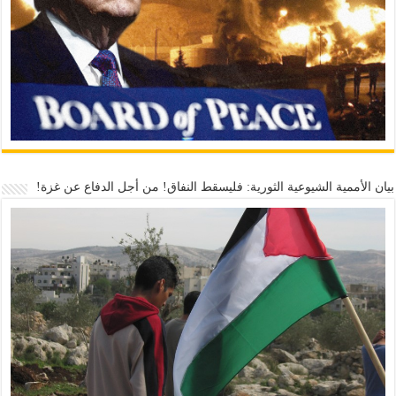
بيان الأممية الشيوعية الثورية: فليسقط النفاق! من أجل الدفاع عن غزة!