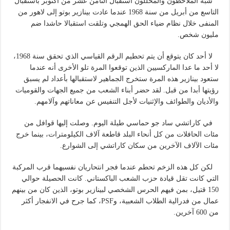
شبه الملاحظون والمحللون استقبال الثامن عشر من أكتوبر باستقبال
التاسع من أبريل من سنة 1968 عندما عادت بينازير بوتو إلى لاهور من
المنفى خلال نظام ضياء الحق الهمجي وتلقت استقبالا حاشدا ضم
مليون شخص.
لا أحد كان يتوقع أن يتم تحطيم الرقم القياسي الذي تحقق سنة 1968،
لا أحد ما عدا الماركسيين الذين توقعوا المرة تلو الأخرى أنه عندما
ستعود بينازير هذه المرة ستخرج الجماهير لاستقبالها بأعداد لم يسبق
رؤيتها أبدا من قبل. لقد حضر أبناء الشعب من جميع الجهات والقوميات
والأديان والطوائف والإثنيات لأجل التنفيس عن معاناتهم وآلامهم.
في كاراتشي ساد جو حماسي طيلة اليوم. وصلت إليها قوافل من
مئات الحافلات من كل أنحاء البلد قاطعة آلاف الكيلومترات، بينما خرج
مئات الآلاف الآخرين من سكان كاراتشي إلى الشوارع.
لكن كل هذه الزخم تحطم عندما فجر انتحاريان نفسيهما قرب المركبة
التي كانت تقل قيادة حزب الشعب الباكستاني. كانت الحصيلة حوالي
150 قتيل، بمن فيهم الحرس الشخصي لبينازير بوتو، الذين كان من بينهم
عمال من فدرالية الطلاب الشعبية، وPSF، كما جرح في الانفجار أكثر
من 600 آخرين.