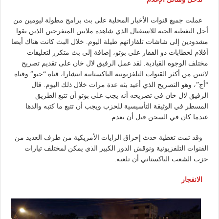
عملت جميع قنوات الأخبار المحلية على بث برامج مطولة ليومين من
أجل التغطية الحية للاستقبال الذي شاهده ملايين المتفرجين الذين بقوا
مشدودين إلى شاشات تلفازاتهم طيلة اليوم. خلال البث كانت هناك أيضا
أفلام لخطابات ذو الفقار علي بوتو، إضافة إلى بث متكرر لتعليقات
مختلف الوجوه القيادية. لقد عمل الرفيق لال خان على تقديم تصريح
لاثنين من أكثر القنوات التلفزيونية الباكستانية انتشارا، قناة “جيو” وقناة
“أج”، وهو التصريح الذي أعيد بثه عدة مرات خلال ذلك اليوم. قال
الرفيق لال خان في تصريحه أنه يجب على بوتو أن تتبع الطريق
المسطر في الوثيقة التأسيسية للحزب ويجب أن تتبع ما كتبه والدها
عندما كان في السجن قبل أن يعدم.
وقد تمت تغطية حدث إحراق الرايات الأمريكية من طرف العديد من
القنوات التلفزيونية ونوقش الدور الكبير الذي يمكن لمختلف تيارات
حزب الشعب الباكستاني أن تلعبه.
الانفجار