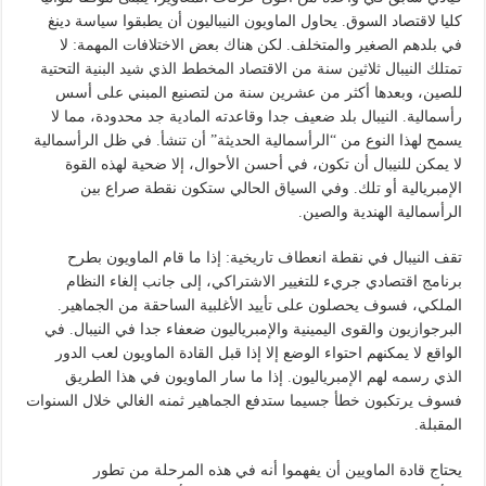
كليا لاقتصاد السوق. يحاول الماويون النيباليون أن يطبقوا سياسة دينغ
في بلدهم الصغير والمتخلف. لكن هناك بعض الاختلافات المهمة: لا
تمتلك النيبال ثلاثين سنة من الاقتصاد المخطط الذي شيد البنية التحتية
للصين، وبعدها أكثر من عشرين سنة من لتصنيع المبني على أسس
رأسمالية. النيبال بلد ضعيف جدا وقاعدته المادية جد محدودة، مما لا
يسمح لهذا النوع من “الرأسمالية الحديثة” أن تنشأ. في ظل الرأسمالية
لا يمكن للنيبال أن تكون، في أحسن الأحوال، إلا ضحية لهذه القوة
الإمبريالية أو تلك. وفي السياق الحالي ستكون نقطة صراع بين
الرأسمالية الهندية والصين.
تقف النيبال في نقطة انعطاف تاريخية: إذا ما قام الماويون بطرح
برنامج اقتصادي جريء للتغيير الاشتراكي، إلى جانب إلغاء النظام
الملكي، فسوف يحصلون على تأييد الأغلبية الساحقة من الجماهير.
البرجوازيون والقوى اليمينية والإمبرياليون ضعفاء جدا في النيبال. في
الواقع لا يمكنهم احتواء الوضع إلا إذا قبل القادة الماويون لعب الدور
الذي رسمه لهم الإمبرياليون. إذا ما سار الماويون في هذا الطريق
فسوف يرتكبون خطأ جسيما ستدفع الجماهير ثمنه الغالي خلال السنوات
المقبلة.
يحتاج قادة الماويين أن يفهموا أنه في هذه المرحلة من تطور