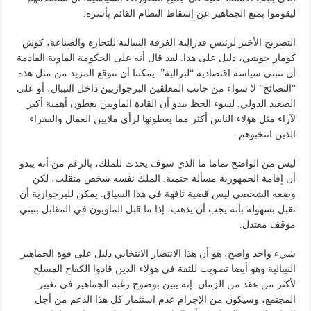
ليقوموا بمنع الجماهير عن إسقاط النظام القائم بأسره.
التصريح الأخير لرئيس فدرالية الغرفة النيبالية للتجارة والصناعة، كوش
كومار جوشي، دليل على هذا. لقد قال أنه على الحكومة الماوية القادمة
أن تتبنى سياسة اقتصادية “لبرالية”. يمكننا أن نتوقع المزيد من مثل هذه
“النصائح” لا سواء من جانب المعلقين البرجوازيين داخل النيبال، أو على
الصعيد الدولي. لسوء الحظ يبدو أن القادة الماويين يعطون أهمية أكبر
لآراء مثل هؤلاء الناس أكثر مما يعطونها لرأي ملايين العمال والفقراء
الذين انتخبوهم.
ليس من الواضح تماما ما الذي سوف يحدث للملك، بالرغم من أنه يبدو
أن إقامة الجمهورية مسألة حتمية. الملك نفسه شخص متقلب، لكن
وضعه الشخصي ليس قضية تافهة في هذا السياق. يمكن للبرجوازية أن
تقبل بسهولة بأنه يجب أن يذهب، إذا ما قبل الماويون في المقابل بتبني
موقف معتدل.
شيء واحد واضح، هو أن هذا الانتصار الانتخابي دليل على قوة الجماهير
النيبالية وهو أيضا تصويت للثقة في هؤلاء الذين قادوا الكفاح المسلح
لأكثر من عقد من الزمان. إنه يبين بوضوح رغبة الجماهير في تغيير
المجتمع، وسيكون من الإجرام عدم استثمار كل هذا الدعم من أجل