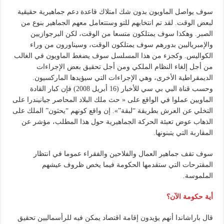
سوف يواصل الماويون بدون شك امتلاك قاعدة دعم جماهيرية حقيقية
لبعض الوقت. لقد تم انتخابهم للتو وستتعامل معهم الجماهير بنوع من
الصبر. وهكذا سوف يمتلكون متسعا من الوقت، لكن البرجوازيين
والإمبرياليين بدورهم سوف يمتلكون الوقت، وسيناورون من وراء
الكواليس. وكجزء من هذا المسلسل سوف يضغط الماويون في الغالب
من أجل إلغاء النظام الملكي ومن أجل تحقيق بعض الإجراءات
الديمقراطية الأخرى، وهي الإجراءات التي سيؤيدها الماركسيون.
وحسب قناة البي بي سي للأخبار (16 أبريل 2008) فإن كبار القادة
الماويين عملوا في الواقع على « حث ملك البلاد المحاصر جيانيندرا على
التخلي عن العرش بطريقة “لبقة”». إن واقع كونهم “يحثون” الملك على
الذهاب عوض تعبئة الحركة الجماهيرية حول هذا المطلب، مؤشر عن
المقاربة التي يتبنونها.
سوف تقف جماهير العمال والفلاحين والفقراء عموما في انتظار
المقترحات التي ستقدمها الحكومة فيما يخص ظروف عيشهم
الملموسة.
أية حكومة الآن؟
قال باراشاندا أنهم يؤيدون إقامة اقتصاد يمكن فيه للرأسماليين تحقيق