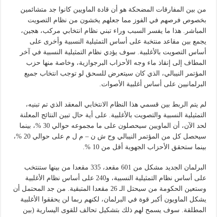
من بين المفارقات المضحكة هو أن قادة الماويين كانوا جد متشائمين
بخصوص فرصهم في الفوز مما جعلهم يخشون من نظام التصويت
المباشر. هذا ما يفسر السبب وراء تبني نظام انتخابي مركب، هجين،
يجمع بين مقاعد منتخبة على أساس التمثيلية النسبية وأخرى على
أساس التصويت بالأغلبية. سوف يؤدي نظام التمثيلية النسبية في آخر
المطاف إلى إنقاذ ماء وجه الأحزاب البرجوازية، وخاصة منها حزب
المؤتمر النيبالي، الذي كان سيتعرض للسحق لو توجب انتخاب جميع
البرلمانيين على أساس أغلبية الأصوات.
لم يتم الربط بين قسمي هذا النظام الانتخابي المعقد الذي تم تبنيه،
التمثيلية النسبية والتصويت بالأغلبية. على أية حال تبين النتائج المعلنة
لحد الآن، أن الماويين سيحصلون على ما مجموعه حوالي 30 %، بينما
سيحصل كل من المؤتمر النيبالي وح ش ن – م ل م على حوالي 20 %،
بينما ستحقق الأحزاب الجهوية أقل من 10 %.
البرلمان الجديد مشكل من 601 مقعد، 335 مقعدا من بينها ستنتخب
على أساس نظام التمثيلية النسبية، و240 على أساس نظام الأغلبية
وستعين الحكومة من سيحتل الـ 26 مقعدا المتبقية. من جد المحتمل أن
يشكل الماويون أكبر قوة في البرلمان، لكنهم ربما لن يحققوا الأغلبية
المطلقة. سوف يسمح لهم ذلك بتشكيل تحالف للقوى اليسارية (بين