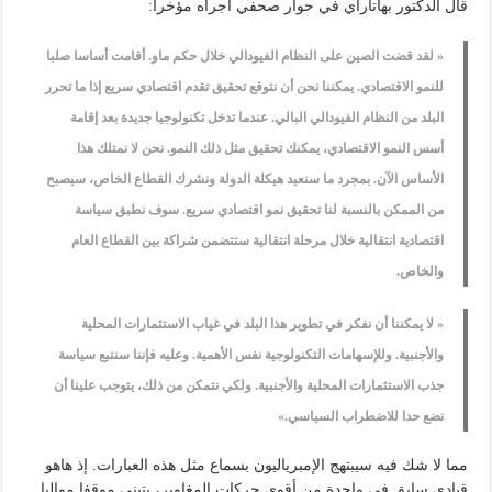
قال الدكتور بهاتاراي في حوار صحفي أجراه مؤخرا:
« لقد قضت الصين على النظام الفيودالي خلال حكم ماو. أقامت أساسا صلبا
للنمو الاقتصادي. يمكننا نحن أن نتوقع تحقيق تقدم اقتصادي سريع إذا ما تحرر
البلد من النظام الفيودالي البالي. عندما تدخل تكنولوجيا جديدة بعد إقامة
أسس النمو الاقتصادي، يمكنك تحقيق مثل ذلك النمو. نحن لا نمتلك هذا
الأساس الآن. بمجرد ما سنعيد هيكلة الدولة ونشرك القطاع الخاص، سيصبح
من الممكن بالنسبة لنا تحقيق نمو اقتصادي سريع. سوف نطبق سياسة
اقتصادية انتقالية خلال مرحلة انتقالية ستتضمن شراكة بين القطاع العام
والخاص.
« لا يمكننا أن نفكر في تطوير هذا البلد في غياب الاستثمارات المحلية
والأجنبية. وللإسهامات التكنولوجية نفس الأهمية. وعليه فإننا سنتبع سياسة
جذب الاستثمارات المحلية والأجنبية. ولكي نتمكن من ذلك، يتوجب علينا أن
نضع حدا للاضطراب السياسي.»
مما لا شك فيه سيبتهج الإمبرياليون بسماع مثل هذه العبارات. إذ هاهو
قيادي سابق في واحدة من أقوى حركات المغاوير، يتبنى موقفا مواليا