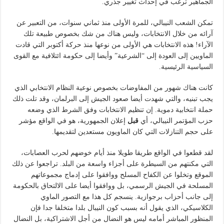
الجماهير ترغب في إحداث تغيير جذري.
تمكن الشعب النيبالي، للمرة الأولى منذ ثماني سنوات، من التعبير عن
آرائه من خلال الانتخابات، وليس هناك من شك بخصوص طبيعة تلك
الآراء! هذه الانتخابات هي الأولى من نوعها منذ حركة أكتوبر التي قادت
الماويين إلى العودة إلى “الشرعية” وأيضا إلى حكومة ائتلافية مع القوى
السياسية الرئيسية.
كانت هناك شهور من المفاوضات بخصوص نوعية النظام الانتخابي الذي
يجب تبنيه، والتي شهدت أيضا صعود الجيش إلى البرلمان، وقد تلت ذلك
حملة انتخابية دموية. إن تنظيم الانتخابات وفق الشرط الذي وضعه
حزب المؤتمر النيبالي، أي
قبل
إعلان الجمهورية، هو في الواقع مؤشر
على حجم التنازلات التي كان الماويون مستعدين لتقديمها.
لقد قطعوا في الواقع طريقا طويلا منذ أيام خوضهم لحرب العصابات،
التي مكنتهم من السيطرة على أجزاء واسعة من البلد. تراجعوا عن ذلك
الموقع وتخلوا عن الكفاح المسلح ووافقوا على إدماج مجموعاتهم
المسلحة في الجيش الرسمي، بل ووافقوا أيضا على الالتحاق بالحكومة
إلى جانب أحزاب برجوازية. ينسجم كل هذا مع التصور الماوي
الكلاسيكي، الذي يقول أنه بسبب كون النيبال بلدا متخلفا جدا فإن
المنظور المباشر أمامه ليس هو النضال من أجل الاشتراكية، بل النضال