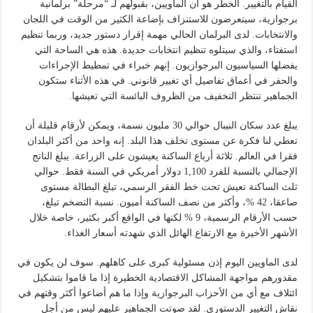
القيام بالتغيير. الخطر هو أن الماويين، بقبولهم لـ “مرحلة” برلمانية
برجوازية، سيتعرضون للاستنزاف بإضاعة الكثير من الوقت في اللجان
والانتخابات. لدى البرلمان الحالي مهمة إقرار دستور جديد، وربما تنظيم
استفتاء، والذي سيتلوه تنظيم انتخابات جديدة. هذه هي الساحة التي
يفضلها السياسيون البرجوازيون. إنهم خبراء في تمطيط الإجراءات
والحفر في أعماق تفاصيل أي تغيير قانوني. في هذه الأثناء ستكون
الجماهير تنتظر التخفيف من الظروف البائسة التي تعيشها.
يبلغ عدد سكان النيبال حوالي 30 مليون نسمة، ويمكن لأرقام قليلة أن
تعطي لنا فكرة عن مستوى تخلف هذا البلد. إنه واحد من أكثر البلدان
فقرا في العالم. ثلاثة أرباع الساكنة يعيشون على الزراعة. يبلغ الناتج
الإجمالي بالنسبة للفرد 1,100 دولار أمريكي في السنة فقط. حوالي
ثلث الساكنة تعيش تحت خط الفقر الرسمي، تبلغ البطالة مستوى
صاعقا، 42 %، وأكثر من نصف الساكنة أميون. نسبة التضخم تبلغ،
حسب الأرقام الرسمية، 9 % لكنها في الواقع أكبر بكثير، خاصة خلال
الأشهر الأخيرة مع الارتفاع الهائل الذي شهدته أسعار الغذاء.
لدى الماويين اليوم إذن مسئولية كبرى على كاهلهم. سوف لن يكون في
مقدورهم مواجهة المشاكل الاقتصادية الخطيرة إذا ما قاموا بتشكيل
ائتلاف مع أي من الأحزاب البرجوازية وإذا ما هم أضاعوا أكثر وقتهم في
نقاش التغيير الدستوري. لقد صوتت الجماهير عليهم ليس من أجل