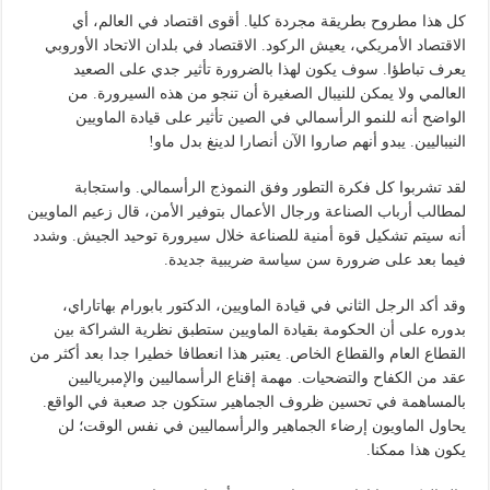
كل هذا مطروح بطريقة مجردة كليا. أقوى اقتصاد في العالم، أي
الاقتصاد الأمريكي، يعيش الركود. الاقتصاد في بلدان الاتحاد الأوروبي
يعرف تباطؤا. سوف يكون لهذا بالضرورة تأثير جدي على الصعيد
العالمي ولا يمكن للنيبال الصغيرة أن تنجو من هذه السيرورة. من
الواضح أنه للنمو الرأسمالي في الصين تأثير على قيادة الماويين
النيباليين. يبدو أنهم صاروا الآن أنصارا لدينغ بدل ماو!
لقد تشربوا كل فكرة التطور وفق النموذج الرأسمالي. واستجابة
لمطالب أرباب الصناعة ورجال الأعمال بتوفير الأمن، قال زعيم الماويين
أنه سيتم تشكيل قوة أمنية للصناعة خلال سيرورة توحيد الجيش. وشدد
فيما بعد على ضرورة سن سياسة ضريبية جديدة.
وقد أكد الرجل الثاني في قيادة الماويين، الدكتور بابورام بهاتاراي،
بدوره على أن الحكومة بقيادة الماويين ستطبق نظرية الشراكة بين
القطاع العام والقطاع الخاص. يعتبر هذا انعطافا خطيرا جدا بعد أكثر من
عقد من الكفاح والتضحيات. مهمة إقناع الرأسماليين والإمبرياليين
بالمساهمة في تحسين ظروف الجماهير ستكون جد صعبة في الواقع.
يحاول الماويون إرضاء الجماهير والرأسماليين في نفس الوقت؛ لن
يكون هذا ممكنا.