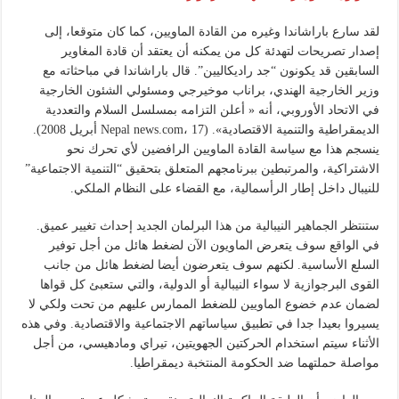
لقد سارع باراشاندا وغيره من القادة الماويين، كما كان متوقعا، إلى
إصدار تصريحات لتهدئة كل من يمكنه أن يعتقد أن قادة المغاوير
السابقين قد يكونون “جد راديكاليين”. قال باراشاندا في مباحثاته مع
وزير الخارجية الهندي، براناب موخيرجي ومسئولي الشئون الخارجية
في الاتحاد الأوروبي، أنه « أعلن التزامه بمسلسل السلام والتعددية
الديمقراطية والتنمية الاقتصادية». (Nepal news.com، 17 أبريل 2008).
ينسجم هذا مع سياسة القادة الماويين الرافضين لأي تحرك نحو
الاشتراكية، والمرتبطين ببرنامجهم المتعلق بتحقيق “التنمية الاجتماعية”
للنيبال داخل إطار الرأسمالية، مع القضاء على النظام الملكي.
ستنتظر الجماهير النيبالية من هذا البرلمان الجديد إحداث تغيير عميق.
في الواقع سوف يتعرض الماويون الآن لضغط هائل من أجل توفير
السلع الأساسية. لكنهم سوف يتعرضون أيضا لضغط هائل من جانب
القوى البرجوازية لا سواء النيبالية أو الدولية، والتي ستعبئ كل قواها
لضمان عدم خضوع الماويين للضغط الممارس عليهم من تحت ولكي لا
يسيروا بعيدا جدا في تطبيق سياساتهم الاجتماعية والاقتصادية. وفي هذه
الأثناء سيتم استخدام الحركتين الجهويتين، تيراي ومادهيسي، من أجل
مواصلة حملتهما ضد الحكومة المنتخبة ديمقراطيا.