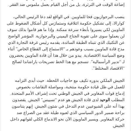
إضاعة الوقت في الثرثرة، بل من أجل القيام بعمل ملموس ضد الفقر.
ينصب البرجوازيون فخا للماويين. في الواقع لقد دعا الرئيس الحالي،
كوارالا، إلى تشكيل حكومة ائتلافية وستمارَس كل أشكال الضغوط على
الماويين لكي يسيروا بأبطء سرعة ممكنة. وإذا ما هم قاموا بذلك سوف
لن يعملوا سوى على تقوية الجناح اليميني والبرجوازية. المؤشر الواضح
عن التكتيك الذي تتبناه الطبقة السائدة، يقدمه رئيس غرفة التجارة الذي
مدح قادة الماويين بسبب وعودهم بـ “الاستماع إلى القطاع الخاص” أثناء
وضع السياسة الاقتصادية. يبدو من خلال هذا أن قادة الماويين يحضرون
لـ “تدبير الرأسمالية”. تنسجم مع هذا الخط تصريحات باراشاندا لصالح
“الاقتصاد المختلط”.
الجيش الملكي بدوره تكيف مع حاجيات اللحظة. حيث أبدى التزامه
للعمل في ظل قيادة حكومة منتخبة، ومواصلة النقاشات بخصوص
إدماج قوات المغاوير في الجيش الوطني تحت إشراف الأمم المتحدة.
المطلب
الوحيد
لدى قادة الجيش هو عدم “تسييس” الجيش. يقصدون
بهذا أنه على الشيوعيين عدم التدخل في شئون الجيش. إنهم يتناسون
براحة ضمير الدور السياسي الذي لعبوه طيلة عقد من الصراع ضد
حركة المغاوير. ويسير الماويون الآن نحو الاندماج الكلي لقواتهم داخل
الجيش.