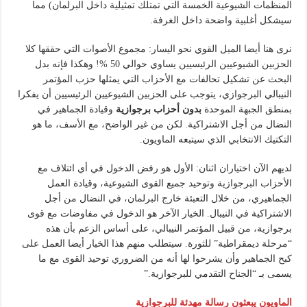
المنظمات الشيوعية الخمسة التي تمتلك تمثيلية داخل البرلمان) مما
سيشكل أغلبية واضحة داخل الغرفة.
نرى هنا أيضا الميل القوي نحو اليسار: مجموع الأصوات التي حققها كلا
الحزبين الشيوعيين الرئيسيين يساوي حوالي 50 %! وهكذا فإنه بدل
البحث عن تشكيل تحالفات مع الأحزاب التي يمثلها حزب المؤتمر
النيبالي البرجوازي، يتوجب على الحزبين الشيوعيين الرئيسيين أن يفكرا
بمنطق الجبهة الموحدة
بدون أحزاب برجوازية
وقيادة الجماهير في
النضال من أجل الاشتراكية. لكن من غير الواضح، مع الأسف، ما هو
التكتيك الانتخابي الذي سيتبعه الماويون.
لديهم الآن اختياران اثنان: الأول هو رفض الدخول في أي ائتلاف مع
الأحزاب البرجوازية وتوحيد جميع القوى الشيوعية، وقيادة العمل
الجماهيري، من خلال التعبئة خارج البرلمان، في النضال من أجل
الاشتراكية في النيبال. الخيار الآخر هو الدخول في مفاوضات مع قوى
برجوازية، من قبيل المؤتمر النيبالي، على أساس الزعم بأن هذه
“مرحلة ديمقراطية” للثورة. سيتطلب منهم هذا الخيار أيضا العمل على
كبح الجماهير وأن يشرحوا لها أنه من الضروري توحيد القوى مع ما
يسمى بـ “الجناح التقدمي للبرجوازية.”
الماويون يبعثون رسالة مهدئة للبرجوازية