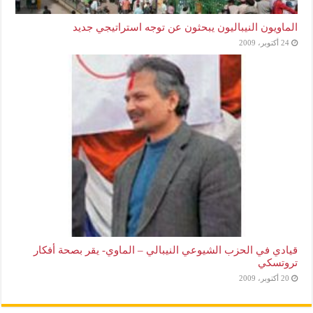
الماويون النيباليون يبحثون عن توجه استراتيجي جديد
24 أكتوبر، 2009
قيادي في الحزب الشيوعي النيبالي – الماوي- يقر بصحة أفكار
تروتسكي
20 أكتوبر، 2009