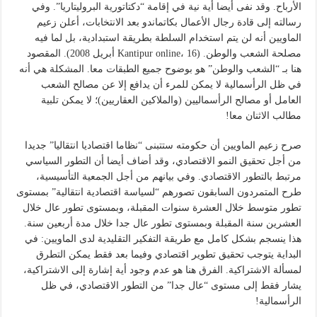
الأرباح. وقد نفى أيضا أية نية في إقامة “دكتاتورية البروليتاريا”. وفي
رسالته إلى قادة رجال الأعمال بكاتماندو بعد الانتخابات، أعلن زعيم
الماويين أنه لن يتم استخدام السلطة بطريقة استبدادية، بل لما فيه
مصلحة الشعب والوطن. (Kantipur online، 16 أبريل 2008). المقصود
هنا بـ “الشعب والوطن” هو بوضوح جميع الطبقات معا. المشكلة هي أنه
في ظل الرأسمالية لا يمكن للمرء أن يدافع إلا عن مصالح الشعب
العامل أو مصالح الرأسماليين (والملاكين العقاريين)؛ لا يمكن تلبية
مطالب الاثنان معا!
صرح زعيم الماويين أن حكومته ستتبنى “نظاما اقتصاديا انتقاليا” جديدا
من أجل تحقيق النمو الاقتصادي، وقد أضاف أيضا أن التطور السياسي
مرتبط بالتطور الاقتصادي. وفي بيانهم من أجل الجمعية التأسيسية،
طرح المتمردون السابقون تصورهم “لسياسة اقتصادية انتقالية” بمستوى
تطور متوسط خلال العشرة سنوات المقبلة، وبمستوى تطور عال خلال
العشرين سنة المقبلة وبمستوى تطور عال جدا خلال مدة أربعين سنة.
هذا ينسجم بشكل كامل مع طريقة التفكير التقليدية لدى الماويين: في
البداية يتوجب تحقيق تطوير اقتصادي وفيما بعد فقط يمكن التطرق
لمسألة الاشتراكية. الفرق هنا هو عدم وجود أية إشارة إلى الاشتراكية،
يشار فقط إلى مستوى “عال جدا” من التطور الاقتصادي، في ظل
الرأسمالية!