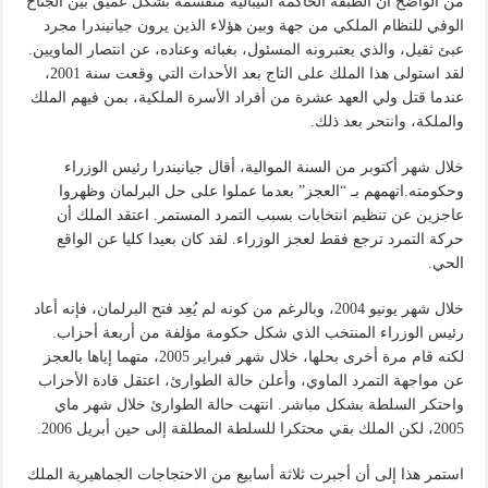
من الواضح أن الطبقة الحاكمة النيبالية منقسمة بشكل عميق بين الجناح
الوفي للنظام الملكي من جهة وبين هؤلاء الذين يرون جيانيندرا مجرد
عبئ ثقيل، والذي يعتبرونه المسئول، بغبائه وعناده، عن انتصار الماويين.
لقد استولى هذا الملك على التاج بعد الأحداث التي وقعت سنة 2001،
عندما قتل ولي العهد عشرة من أفراد الأسرة الملكية، بمن فيهم الملك
والملكة، وانتحر بعد ذلك.
خلال شهر أكتوبر من السنة الموالية، أقال جيانيندرا رئيس الوزراء
وحكومته.اتهمهم بـ “العجز” بعدما عملوا على حل البرلمان وظهروا
عاجزين عن تنظيم انتخابات بسبب التمرد المستمر. اعتقد الملك أن
حركة التمرد ترجع فقط لعجز الوزراء. لقد كان بعيدا كليا عن الواقع
الحي.
خلال شهر يونيو 2004، وبالرغم من كونه لم يُعِد فتح البرلمان، فإنه أعاد
رئيس الوزراء المنتخب الذي شكل حكومة مؤلفة من أربعة أحزاب.
لكنه قام مرة أخرى بحلها، خلال شهر فبراير 2005، متهما إياها بالعجز
عن مواجهة التمرد الماوي، وأعلن حالة الطوارئ، اعتقل قادة الأحزاب
واحتكر السلطة بشكل مباشر. انتهت حالة الطوارئ خلال شهر ماي
2005، لكن الملك بقي محتكرا للسلطة المطلقة إلى حين أبريل 2006.
استمر هذا إلى أن أجبرت ثلاثة أسابيع من الاحتجاجات الجماهيرية الملك