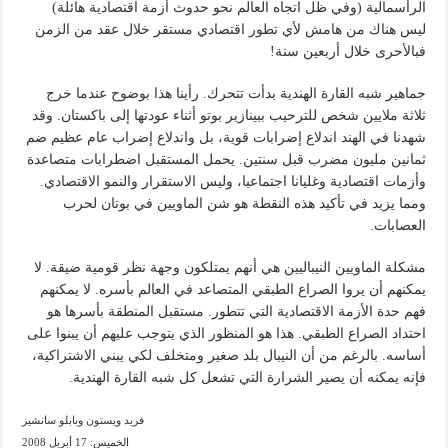
الرأسمالية (وفي ظل اتجاه العالم نحو حدوث أزمة اقتصادية هائلة)
ليس هناك من هامش لأي تطور اقتصادي مستقر خلال عقد من الزمن
فبالأحرى خلال أربعين سنة!
جماهير شبه القارة الهندية بدأت تتحرك. رأينا هذا بوضوح عندما خرج
ثلاثة ملايين شخص للترحيب ببينازير بوتو أثناء عودتها إلى باكستان. وقد
شهدنا في الهند اندلاع إضرابات قوية، بل واندلاع إضراب عام عظيم ضم
ثمانين مليون مضرب قبل سنتين. يحمل المستقبل اضطرابات متصاعدة
وأزمات اقتصادية وغليانا اجتماعيا، وليس الاستقرار والنمو الاقتصادي.
ومما يزيد في تأكيد هذه النقطة هو شن الماويين في بوتان لحرب
العصابات.
مشكلة الماويين النيباليين هي أنهم يمتلكون وجهة نظر قومية ضيقة. لا
يمكنهم أن يروا الصراع الطبقي المتصاعد في العالم بأسره. لا يمكنهم
فهم حدة الأزمة الاقتصادية التي تتطور. مستقبل المنطقة بأسرها هو
احتداد الصراع الطبقي. هذا هو المنظور الذي يتوجب عليهم أن يبنوا على
أساسه. بالرغم من أن النيبال بلد صغير ومتخلف لكي يبني الاشتراكية،
فإنه يمكنه أن يصير الشرارة التي تشعل كل شبه القارة الهندية.
فريد ويستون وبابلو سانشيز
الخميس: 17 أبريل 2008