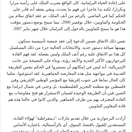
على إعادة الحياة البرلمانية. كان الواقع يضرب الملك على رأسه مرارا
وتكرارا، لكنه بدا عاجزا عن فهم ما يحدث، وبقي يعتقد أنه قادر على
الحكم كما في الماضي. بالرغم من أنف الملك، تم عقد اتفاق سلام بين
الحكومة والماويين، خلال نوفمبر 2006، مما سمح بوضع دستور مؤقت.
هذا هو ما سمح للماويين بالدخول إلى البرلمان خلال شهر يناير 2007.
نفس ذلك الاتفاق تضمن الدعوة إلى عقد جمعية تأسيسية ستكون
مهمتها صياغة دستور جديد. والانتخابات الحالية جزء من ذلك المسلسل.
كل هذا تم الاتفاق عليه رغم أنف الملك وليس بفضله. لقد فهم القادة
البرجوازيون الأكثر الجدية والأبعد رؤية، وبناء على النصيحة من جانب
الإمبريالية، أنه ليس في إمكانهم أن يستمروا في الحكم بنفس الطريقة
القديمة في مواجهة مثل هذه المعارضة الجماهيرية. لقد استوعبوا، مثلما
كان الحال سابقا في جنوب إفريقيا مع المؤتمر الوطني الإفريقي وفي
فلسطين مع منظمة التحرير الفلسطينية، بل وحتى في شمال ايرلندا مع
الشين فين،أن الطريقة الوحيدة لضمان الاستقرار هو فتح مفاوضات مع
القادة المعترف بهم من طرف الجماهير. والذين كانوا في حالتنا هذه هم
قادة المغاوير الماويين.
أرادت البرجوازية من خلال تقديم تنازلات “ديمقراطية” لهؤلاء القادة،
المستعدين للقبول باقتصاد السوق، أي بالرأسمالية، باعتباره الأساس
الذي يجب الاستناد عليه في جميع التطورات السياسية، أن تستخدمهم