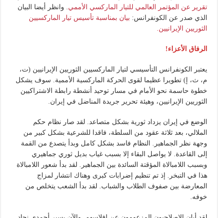
تقرير عن المؤتمر العالمي للتيار الماركسي الأممي
. وانظر أيضا البيان
الذي صدر عن الكونفرانس:
بيان بمناسبة تأسيس تيار الماركسيين
الثوريين الإيرانيين.
الرفاق الأعزاء!
يعتبر الكونفرانس التأسيسي لتيار الماركسيين الثوريين الإيرانيين (ت،
م، ث، إ) تطويرا عظيما لقوى الحركة الماركسية الأممية. سوف يشكل
خطوة حاسمة نحو الأمام في مسار توحيد أنشطة رابطة الاشتراكيين
الثوريين الإيرانيين، وهيئة تحرير جريدة المناضل في إيران.
الوضع في إيران يزداد ثورية بشكل متصاعد. لقد صار نظام حكم
الملالي، بعد ثلاثة عقود من السلطة، فاقدا للشرعية بشكل كبير من
وجهة نظر الجماهير. النظام فاسد بشكل كامل وبدأ يتصدع من القمة
إلى القاعدة. لا يواصل البقاء إلا بسبب غياب بديل ثوري جماهيري
وبسبب اللامبالاة المؤقتة السائدة بين الجماهير. لقد بدأ شعور اللامبالاة
هذا في التبخر. إذ تم تنظيم إضرابات كبرى وهناك انتشار لمزاج
المعارضة بين صفوف الطلاب والشباب. لقد بدأ الشعب يتخلص من
خوفه.
لقد أبان الإصلاحيون المزعومون عن إفلاسهم. والآن يسير أحمدي نجاد