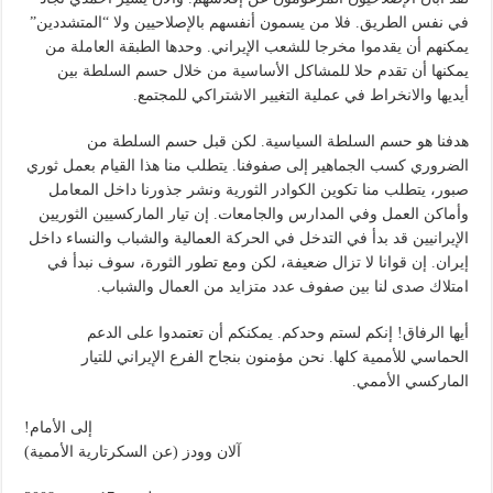
في نفس الطريق. فلا من يسمون أنفسهم بالإصلاحيين ولا “المتشددين”
يمكنهم أن يقدموا مخرجا للشعب الإيراني. وحدها الطبقة العاملة من
يمكنها أن تقدم حلا للمشاكل الأساسية من خلال حسم السلطة بين
أيديها والانخراط في عملية التغيير الاشتراكي للمجتمع.
هدفنا هو حسم السلطة السياسية. لكن قبل حسم السلطة من
الضروري كسب الجماهير إلى صفوفنا. يتطلب منا هذا القيام بعمل ثوري
صبور، يتطلب منا تكوين الكوادر الثورية ونشر جذورنا داخل المعامل
وأماكن العمل وفي المدارس والجامعات. إن تيار الماركسيين الثوريين
الإيرانيين قد بدأ في التدخل في الحركة العمالية والشباب والنساء داخل
إيران. إن قوانا لا تزال ضعيفة، لكن ومع تطور الثورة، سوف نبدأ في
امتلاك صدى لنا بين صفوف عدد متزايد من العمال والشباب.
أيها الرفاق! إنكم لستم وحدكم. يمكنكم أن تعتمدوا على الدعم
الحماسي للأممية كلها. نحن مؤمنون بنجاح الفرع الإيراني للتيار
الماركسي الأممي.
إلى الأمام!
آلان وودز (عن السكرتارية الأممية)