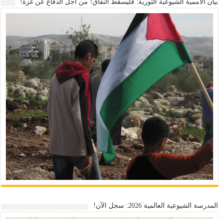
بيان الأممية الشيوعية الثورية: فليسقط النفاق! من أجل الدفاع عن غزة!
المدرسة الشيوعية العالمية 2026: سجل الآن!