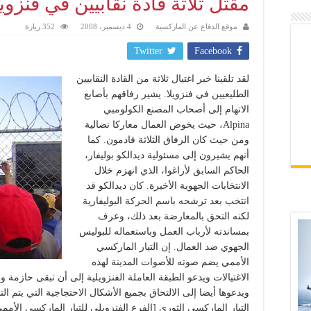
مقتل ثلاثة قادة نقابيين في فنزويل
موقع الدفاع عن الماركسية
4 ديسمبر، 2008
352 زيارة
Twitter
Facebook
لقد تلقينا خبر اغتيال ثلاثة من القادة النقابيين
الطليعيين في فنزويلا. يشير رفاقهم بأصابع
الاتهام إلى أصحاب المصنع الكولومبي
Alpina، حيث يخوض العمال معاركا نضالية
ومن حيث كان الرفاق الثلاثة قادمون. كما
أنهم يشيرون إلى مسئولية ديدالكو بوليفار،
الحاكم السابق لأراغوا، الذي انهزم خلال
الانتخابات الجهوية الأخيرة. كان ديدالكو قد
انتخب بعد ترشحه باسم الحركة البوليفارية
لكنه التحق بالمعارضة بعد ذلك، وعرف
بمساندته لأرباب العمل وباستعماله للبوليس
الجهوي ضد العمال. إن التيار الماركسي
الأممي يضم صوته للأصوات المدينة لهذه
الاغتيالات ويدعو الطبقة العاملة الفنزويلية إلى أن تبقى حازمة
ويدعوها أيضا إلى الالتحاق بجميع الأشكال الاحتجاجية التي يتم الت
التيار الماركسي الثوري [الفرع الفنزويلي للتيار الماركسي الأم