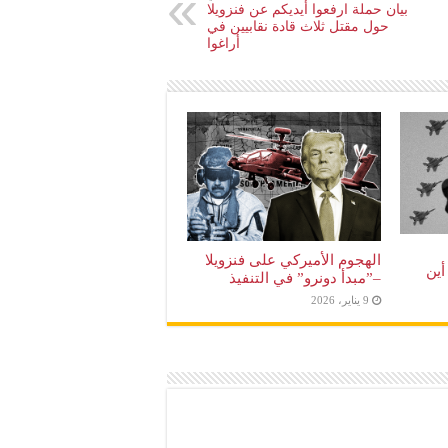
بيان حملة ارفعوا أيديكم عن فنزويلا
حول مقتل ثلاث قادة نقابيين في
أراغوا
الهجوم الأميركي على فنزويلا
أين
–”مبدأ دونرو” في التنفيذ
9 يناير، 2026