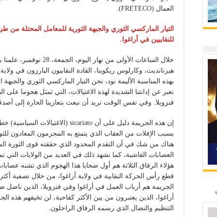
العمال (FRETECO).
التيار الماركسي الثوري والجبهة الثورية للمعامل المحتلة من طرف
للنقابيين في أراغوا.
خلال الساعات الأولى من نهار 
بهذه المناسبة الأليمة نود، نحن التيار الماركسي الثوري والجبهة
نعبر عن إدانتنا الشديدة لهذه الاغتيالات، التي تمثل هجوما على 
فنزويلا. وفي نفس الوقت نريد أن نبعث بتعازينا الحارة إلى أصدقا
إن هذه الجريمة دليل على أن sicariato 
بسبب الإفلات من العقاب الذي يتمتع به المجرمون المعادون للثو
هناك من شك في أن التقدم المحدود الذي حققته قوى الثورة الم
العصابات الفاشية، كما نشهد ذلك في العديد من الولايات التي تم
هؤلاء الرفاق الثلاثة هم أول ضحايا هذا الهجوم الذي تشنه عصابا
قطع رأس الحركة النقابية في ولاية أراغوا، من خلال تصفية أكثر 
الجريمة هم أرباب العمل في أراغوا وفي فنزويلا، الذين ناضل ض
أراغوا، الذين يعتبرون من بين الأكثر كفاحية، لن تخيفهم هذه ا
التنظيم والنضال الذي رسمه الرفاق الراحلون.