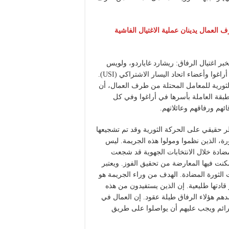
 العمال يدينان عملية الاغتيال الفاشية
اليوم، الجمعة، 28 نوفمبر، علمنا بخبر اغتيال الرفاق: ريشارد غاياردو، ولويس
هيرنانديث، وكارلوس ريكوينا، القادة النقابيون البارزون في ولاية أراغوا وأعضاء اتحاد اليسار الاشتراكي (USI).
 الثورية للمعامل المحتلة من طرف العمال، أن
الطبقة العاملة بأسرها في أراغوا وفي كل
ئهم ورفاقهم وعائلاتهم.
(الاغتيالات السياسية) خطر حقيقي على الحركة الثورية وقد تم تشجيعها
رة، الذين نظموا ومولوا هذه الجريمة. ليس
ضادة خلال الانتخابات الجهوية قد شجعت
كنت فيها المعارضة من تحقيق الفوز. ويعتبر
ت الثورة المضادة. الهدف من وراء الجريمة هو
قادتها طليعية. إن الذين يستفيدون من هذه
دهم هؤلاء الرفاق طيلة عقود. إن العمال في
لجرائم ويجب عليهم أن يواصلوا على طريق