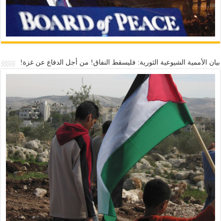
بيان الأممية الشيوعية الثورية: فليسقط النفاق! من أجل الدفاع عن غزة!