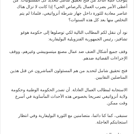
يتوجب عليه التأكد من فتح تحقيق شامل لتحديد كل المسئوليات. من
أعطى الأمر بضرب العمال بالرصاص الحي؟ إذا كانت لا تزال هناك
عناصر معادية للثورة داخل جهاز شرطة أنزواتيغي، فلماذا لم يتم
التخلص منها بعد كل هذه السنوات؟
نود أن ننقل لكم المطالب التالية لكي توصلوها إلى حكومة هوغو
تشافيز، رئيس الجمهورية الفنزويلية البوليفارية:
وقف جميع أشكال العنف ضد عمال مصنع ميتسوبيشي وغيرهم، ووقف
الإجراءات القضائية ضدهم.
فتح تحقيق شامل لتحديد من هم المسئولون المباشرون عن قتل هذين
المناضلين النقابيين.
الاستجابة لمطالب العمال العادلة. أن تصدر الحكومة الوطنية وحكومة
ولاية أنزواتيغي تصريحا بخصوص هذه الأحداث المأساوية في أسرع
وقت ممكن.
سنبقى، كما كنا دائما، متضامنين مع الثورة البوليفارية وفي انتظار
استجابتكم العاجلة.