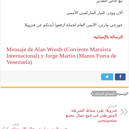
مع خاص التقدير
آلان وودز، التيار الماركسي الأممي.
خورخي مارتن، الأمين العام لحملة ارفعوا أيديكم عن فنزويلا.
الرسالة بالإسبانية:
Mensaje de Alan Woods (Corriente Marxista
Internacional) y Jorge Martín (Manos Fuera de
Venezuela)
الوسوم
المصانع المحتلة
السابق
فنزويلا: طرد ضباط الشرطة
المتورطين في قمع عمال مصنع
ميتسوبيشي
التالي
فنزويلا: صوتوا بنعم خلل الاستفتاء