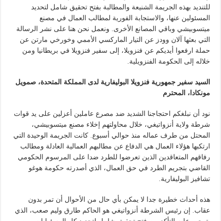
للتنديد بهذه الجريمة الشنيعة والمطالبة بفتح تحقيق شامل لتحديد
المسئولين عنها، والاستجابة الفورية لمطالب العمال في مصنع
ميتسوبيشي وباقي المصانع الأخرى. ونعمل نحن هنا على نشر الرسالة
التي بعثها آلان وودز عن التيار الماركسي الأممي وخورخي مارتن عن
حملة ارفعوا أيديكم عن فنزويلا، إلى سفير فنزويلا في بريطانيا ومن
خلاله إلى الحكومة الفنزويلية.
السيد سفير جمهورية فنزويلا البوليفارية لدى المملكة المتحدة، صمويل
مونكادا، المحترم
نود أن نبلغكم احتجاجنا الشديد ضد مصرع عاملين أعزلين على يد قوات
شرطة ولاية أنزواتيغي، خلال محاولتهم إخلاء مصنع ميتسوبيشي،
المحتل من طرف عماله منذ حوالي أسبوع. كانت الجريمة الوحيدة التي
ارتكبها هؤلاء العمال هي الدفاع عن مطالبهم العمالية العادلة ومطالب
رفاقهم المتعاقدين الذين تعرضوا للطرد ضدا على المرسوم الحكومي
القاضي بتجريم الطرد في حق العمال، الذي أصدرته حكومة هوغو
تشافيز البوليفارية.
هذه أحداث خطيرة جدا لا يمكن بأي حال من الأحوال أن تمر بدون
عقاب. إن رئيس الشرطة أنزواتيغي هو الحاكم طارق وليم صعب، الذي