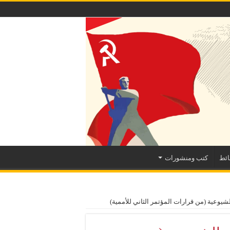
ئط
كتب ومنشورات