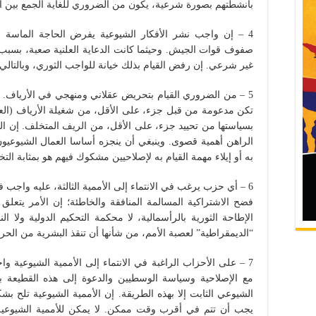
بأنشطتهم بصورة شرعية، يكون من الضروري للغاية الجمع بين 
4 – إن واجب نشر الأفكار الشيوعية يفرض الحاجة الماسة ل
صفوف قوات الجيش. وحيثما كانت الدعاية العلنية صعبة، بسبب قو
غير شرعي. إن رفض القيام بذلك خيانة للواجب الثوري، وبالتالي ي
5 – من الضروري القيام بتحريض عقلاني ومنهجي في الأرياف. ل
تكن مدعومة من قبل جزء، على الأقل، من شغيلة الأرياف (العما
بسياستها من تحييد جزء، على الأقل، من الريف المتخلف. إن
الراهن أهمية قصوى. وينبغي أن ينجزه أساسا العمال الشيوعيون
به أو إيلاء مهمة القيام به لإصلاحيين مشكوك فيهم هو بمثابة التخل
6 – أي حزب يرغب في الانتماء إلى الأممية الثالثة، عليه واجب
فضح الاشتراكية المسالمة المنافقة والخاطئة؛ إن الأمر يتعلق
الإطاحة الثورية بالرأسمالية، لا محكمة التحكيم الدولية ولا ا
“الديمقراطية” لعصبة الأمم، من شأنها أن تنقذ البشرية من الحرو
7 – على الأحزاب الراغبة في الانتماء إلى الأممية الشيوعية و
مع الإصلاحية وسياسة الوسطيين والدعوة إلى هذه القطيعة بي
الشيوعي الثابت إلا بهذه الطريقة. إن الأممية الشيوعية تلح 
يجب أن تتم في أقرب وقت ممكن. لا يمكن للأممية الشيوعية