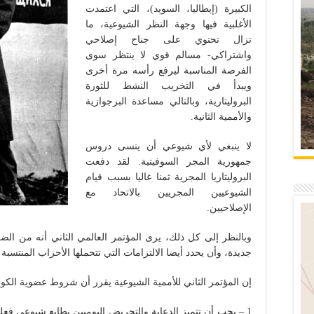
الكبيرة (إيطاليا، السويد)، التي اعتمدت
الأغلبية فيها وجهة النظر الشيوعية، ما
تزال تحتوي على جناح إصلاحي
واشتراكي- مسالم قوي لا ينتظر سوى
الفرصة المناسبة ليرفع رأسه مرة أخرى
ويبدأ في التخريب النشط للثورة
البروليتارية، وبالتالي مساعدة البرجوازية
والأممية الثانية.
لا ينبغي لأي شيوعي أن ينسى دروس
جمهورية المجر السوفيتية. لقد دفعت
البروليتاريا المجرية ثمنا غاليا بسبب قيام
الشيوعيين المجريين بالاتحاد مع
الإصلاحيين.
وبالنظر إلى كل ذلك، يرى المؤتمر العالمي الثاني أنه من ا
جديدة، وأن يحدد أيضا الالتزامات التي تتحملها الأحزاب المنتسبة 
إن المؤتمر الثاني للأممية الشيوعية يقرر أن شروط عضوية الكو
1 – يجب أن تتميز الدعاية والتحريض اليوميين بطابع شيوعي فعل