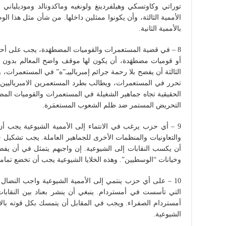
توراتي وكاوتسكي وهيلفردينغ ولونغيه وماكدونالد وموديلياني
الأممية الثالثة، وأن يكونوا ممثلين داخلها. من شأن مثل هذا الو
بالأممية الثانية.
8 – في قضية المستعمرات والقوميات المضطهَدة، يجب على أحزا
أو قوميات مضطهَدة، أن يكون لها موقف واضح المعالم بدون
الثالثة أن يفضح بلا رحمة جرائم إمبريالييـ”ه” في المستعمرات،
تحرر في المستعمرات، ويطالب بطرد المستعمرين الامبرياليين،
الحقيقية تجاه جماهير الشغيلة في المستعمرات والقوميات الم
التحريض المستمر ضد ظلم الشعوب المستعمَرة.
9 – أي حزب يرغب في الانتماء إلى الأممية الشيوعية يجب أن
والتعاونيات والمنظمات الأخرى للجماهير العاملة. يجب تشكيل خ
أن يكسب النقابات إلى الشيوعية. إن واجبهم يتمثل في أن يفض
وخيانات “الوسطيين”. وهذه الخلايا الشيوعية يجب أن تخضع تمام
10 – على أي حزب ينتمي إلى الأممية الشيوعية واجب النضال 
التي تأسست في أمستردام. ينبغي أن ينشر بعناد بين النقابات
أمستردام الصفراء. ويجب في المقابل أن يتمسك بكل قوته بالاتح
الشيوعية.