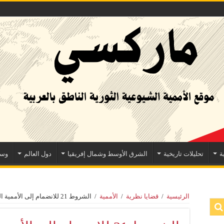
ة
تحليلات تاريخية
الشرق الأوسط وشمال إفريقيا
دول العالم
وسا
الرئيسية
/
قضايا نظرية
/
الأممية
/
الشروط 21 للانضمام إلى الأممية الشيوعية (من قرارات المؤتمر الثاني للأممية)