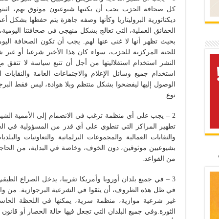
كل صحافة الحزب يجب أن يكتبها شيوعيون موثوق بهم، اثبتوا إ
ديكتاتورية البروليتاريا وكأنها وصفه جاهزة يتم حفظها بشكل أع
الحقائق العملية، التي تعالج بشكل منهجي في صحافتنا اليومي
بحيث تظهر أنها لا غنى عنها لهم. يجب أن تكون الصحافة الي
للجنة المركزية للحزب، سواء كان هذا الأخير شرعيا أو غي
النشر استخدام استقلاليتها من أجل أن تتبع سياسة لا تتفق مع
استخدام جميع وسائل الإعلام والاجتماعات العامة والنقابات ال
الوصول إليها ليفضحوا بشكل منتظم وبلا هوادة، ليس فقط البرج
نوع.
2 – يجب على أي منظمة ترغب في الانضمام إلى الأممية الشي
تطهير المراكز التي تنطوي على أي قدر من المسؤولية في الحر
والنقابات العمالية والمجموعات البرلمانية والتعاونيات والبل
بشيوعيين موثوقين، دون الخوف، وخاصة في البداية، من الحاج
من القواعد.
3 – في جميع بلدان أوروبا وأمريكا تقريبا، يدخل الصراع الطبق
في ظل هذه الظروف، أن يثقوا في الشرعية البرجوازية. من واج
غير شرعية موازية، منظمة سرية، يمكنها في اللحظة الحاسم
الثورة.وفي جميع البلدان التي تجعل فيها حالة الحصار أو قانون 