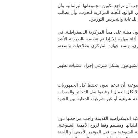
اجب أن تراجع تكوين مجموعاتها البرلمانية وأن
الواقع، للّجنة المركزية للحزب، وأن تطالب
دعاية والتحريض الثوريين.
كون مبنية على مبدأ المركزية الديمقراطية. في
اء مهامه إلا إذا تم تنظيمه بالطريقة الأشد
ري، وتمتع جهازه المركزي بصلاحيات واسعة،
ا الشيوعيون بشكل شرعي إجراء عمليات تطهير
الشيوعية أن تدعم بدون تحفظ كل الجمهوريات
بلا كلل العمال ليرفضوا نقل الذخائر والمعدات
قة شرعية أو غير شرعية، الدعاية بين الجنود
اكية الديمقراطية القديمة واجب مراجعتها دون
دانها ومصمم وفقا لروح الأممية الشيوعية.
ة الشيوعية من قبل المؤتمر الأممي أو اللجنة