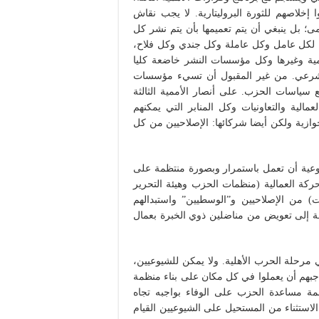
خلاصهم للثورة البروليتارية. لا يجب نقاش
مى؛ بل ينبغي أن يتم تعميمها بأن يتم نشر كل
ة، لكل عامل وكل عاملة وكل جندي وكل فلاح،
ومية وغيرها وكل مؤسسات النشر خاضعة كليا
ر شرعي. من غير المقبول أن تسيء مؤسسات
 سياسات الحزب. على أنصار الأممية الثالثة
عمالية والتعاونيات وكل المنابر التي يمكنهم
وازية ولكن أيضا شركائها: الإصلاحيين من كل
وعية أن تعمل باستمرار وبصورة منتظمة على
كة العمالية (منظمات الحزب وهيئة التحرير
ديات) من الإصلاحيين و”الوسطيين” واستبدالهم
ة إلى تعويض من مناضلين ذوي الخبرة بعمال
ي مرحلة الحرب الأهلية. ولا يمكن للشيوعيين،
بهم أن يعملوا في كل مكان على بناء منظمة
ة مساعدة الحزب على الوفاء بواجبه تجاه
الاستثناء من المستحيل على الشيوعيين القيام