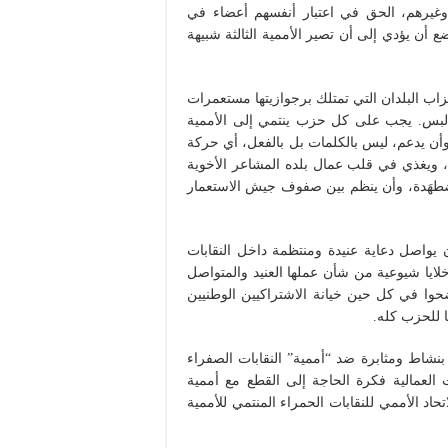
 وغيرهم، الحق في اعتبار أنفسهم أعضاء في
ضع أن يؤدي إلى أن تصير الأممية الثالثة شبيهة
ب البلدان التي تمتلك برجوازيتها مستعمرات
 لبس. يجب على كل حزب ينتمي إلى الأممية
 وأن يدعم، ليس بالكلمات بل بالفعل، أي حركة
 ويغذي في قلب عمال بلده المشاعر الأخوية
ضطهَدة، وأن ينظم بين صفوف جيش الاستعمار
 يواصل دعاية عنيدة ومنتظمة داخل النقابات
لايا شيوعية من شأن عملها العنيد والمتواصل
حوا في كل حين خيانة الاشتراكيين الوطنيين
ا للحزب كله.
بنشاط ومثابرة ضد “أممية” النقابات الصفراء
 العمالية فكرة الحاجة إلى القطع مع أممية
اد الأممي للنقابات الحمراء المنتمي للأممية