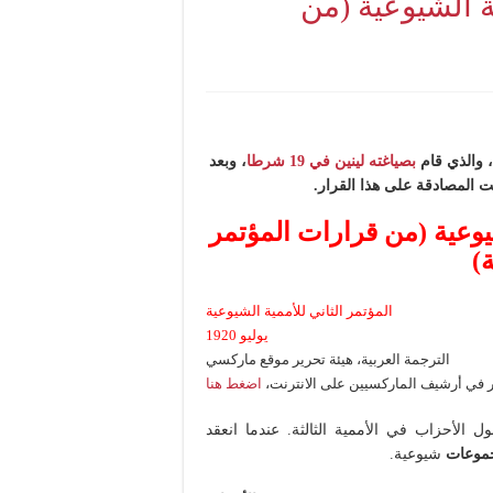
أممية الشيوعية (من
، والذي قام
بصياغته لينين في 19 شرطا
، وبعد
ت المصادقة على هذا القرار.
ة الشيوعية (من قرارات المؤتمر
ة)
المؤتمر الثاني للأممية الشيوعية
يوليو 1920
الترجمة العربية، هيئة تحرير موقع ماركسي
فر في أرشيف الماركسيين على الانترنت،
اضغط هنا
لشيوعية[1] شروطا دقيقة لقبول الأحزاب في الأممية الثالثة. عندما انعقد
جموعات
شيوعية.