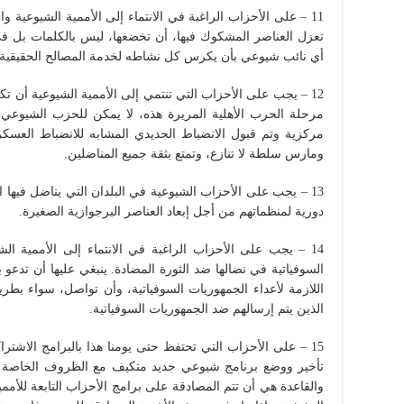
11 – على الأحزاب الراغبة في الانتماء إلى الأممية الشيوعية و
تعزل العناصر المشكوك فيها، أن تخضعها، ليس بالكلمات بل في 
أي نائب شيوعي بأن يكرس كل نشاطه لخدمة المصالح الحقيقية لل
12 – يجب على الأحزاب التي تنتمي إلى الأممية الشيوعية أن ت
مرحلة الحرب الأهلية المريرة هذه، لا يمكن للحزب الشيوعي أد
مركزية وتم قبول الانضباط الحديدي المشابه للانضباط العسك
ومارس سلطة لا تنازع، وتمتع بثقة جميع المناضلين.
13 – يجب على الأحزاب الشيوعية في البلدان التي يناضل فيه
دورية لمنظماتهم من أجل إبعاد العناصر البرجوازية الصغيرة.
14 – يجب على الأحزاب الراغبة في الانتماء إلى الأممية 
السوفياتية في نضالها ضد الثورة المضادة. ينبغي عليها أن تدعو 
اللازمة لأعداء الجمهوريات السوفياتية، وأن تواصل، سواء بطري
الذين يتم إرسالهم ضد الجمهوريات السوفياتية.
15 – على الأحزاب التي تحتفظ حتى يومنا هذا بالبرامج الاشتر
تأخير ووضع برنامج شيوعي جديد متكيف مع الظروف الخاصة لبل
والقاعدة هي أن تتم المصادقة على برامج الأحزاب التابعة للأممي