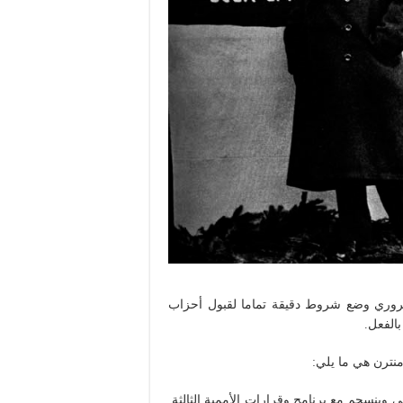
لضروري وضع شروط دقيقة تماما لقبول أحزاب
بالفعل.
منترن هي ما يلي:
ي وينسجم مع برنامج وقرارات الأممية الثالثة.