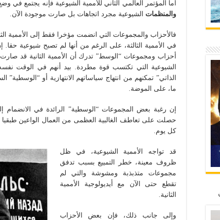
أما المؤتمر العالمي الثاني للأممية الشيوعية فإنه يجتمع في و
والمنظمات
الشيوعية مجرد اتجاهات بل صارت موجودة الآن.
فالأحزاب والمجموعات التي انضمت مؤخرا فقط إلى الأممية الثا
في الأممية الثالثة، على الرغم من أنها لم تصبح شيوعية حقا. إن 
أحزاب ومجموعات “الوسط” تدرك أن الأممية الثانية قد صارت ب
الشيوعية التي تكتسب قوة مطردة. بيد أنهم في الوقت نفسه 
الذاتي” تمكنهم من انتهاج سياساتهم الانتهازية أو “الوسطية” ال
ما، على الموضة.
إن رغبة بعض المجموعات “الوسطية” الرائدة في الانضمام إلى 
حصلت على تعاطف الغالبية العظمى من العمال الواعين طبقيا في 
كل يوم.
قد تواجه الأممية الشيوعية، في ظل
ظروف معينة، خطر التمييع بسبب تدفق
مجموعات متذبذبة ومشوشة والتي لم
تقطع حتى الآن مع أيديولوجية الأممية
الثانية.
وإلى جانب ذلك، فإن بعض الأحزاب