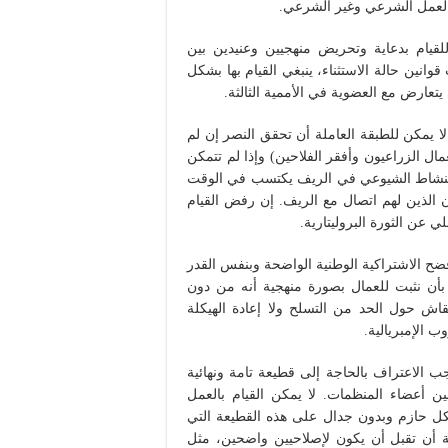
العمل الشرعي وغير الشرعي.
لقيام بدعاية وتحريض منهجيين وعنيدين بين
انين حالة الاستثناء، ينبغي القيام بها بشكل
تعارض مع العضوية في الأممية الثالثة.
ا يمكن للطبقة العاملة أن تحقق النصر إن لم
ل الزراعيون وأفقر الفلاحين) وإذا لم تتمكن
 النشاط الشيوعي في الريف يكتسب في الوقت
 الذين لهم اتصال مع الريف. إن رفض القيام
ي عن الثورة البروليتارية.
 فضح الاشتراكية الوطنية الواضحة وبنفس القدر
 بأن نثبت للعمال بصورة منهجية أنه من دون
لنقاش حول الحد من التسلح ولا إعادة الهيكلة
ب الإمبريالية.
اجب الاعتراف بالحاجة إلى قطيعة تامة ونهائية
ن أعضاء المنظمات. لا يمكن القيام بالعمل
بشكل حازم وبدون جدال على هذه القطيعة التي
 أن تقبل أن يكون لإصلاحيين واضحين، مثل