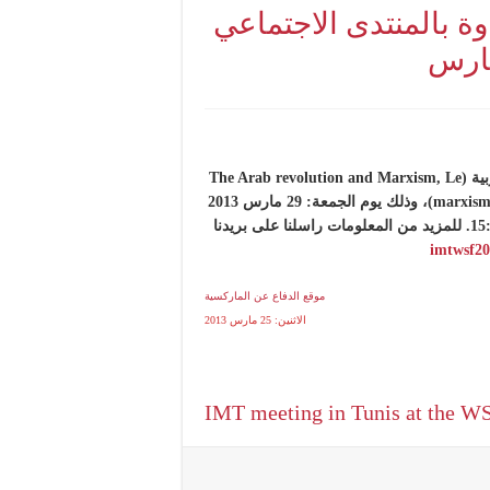
وة بالمنتدى الاجتماعي
التيار الماركسي الأممي ينظم ندوة حول الماركسية والثورة العربية (The Arab revolution and Marxism, Le
marxisme et la révolution arabe, El marxismo y la revolución árabe)، وذلك يوم الجمعة: 29 مارس 2013
بالمنتدى الاجتماعي العالمي بتونس، من الساعة: 13:00 إلى 15:30. للمزيد من المعلومات راسلنا على بريدنا
imtwsf2
موقع الدفاع عن الماركسية
الاثنين: 25 مارس 2013
IMT meeting in Tunis at the WS